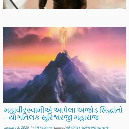
મહાવીરસ્વામીએ આપેલા અજોડ સિદ્ધાંતો
– યોગતિલક સૂરિશ્વરજી મહારાજ
January 3, 2025
in
ધર્મ અધ્યાત્મ
tagged
યોગતિલક સૂરિશ્વરજી મહારાજ