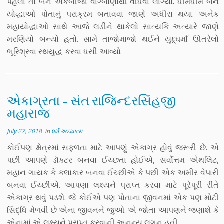
પહેલાં તો બંંને એકબીજા વાગ્બાણોથી વીંધવા લાગ્યા. ધીમેધીમે બંને
યોદ્ધાઓ પોતાનું પરાક્રમ બતાવવા જાણે અધીરા થયા. અનેક
મહાયોદ્ધાઓ સાથે આજે લડીને થાકેલો સાત્યકિ અત્યારે જાણે
મરણિયો બન્યો હતો. સામે તાજોમાજો થઈને યુદ્દ્ઘમાઁ ઊતરેલો
ભૂરિશ્રવા રથયુદ્ધ કરવા ધસી આવ્યો
એકાગ્રતા – સંત રાજિન્દરસિંહજી
મહારાજ
July 27, 2018
in
ધર્મ અધ્યાત્મ
કોઈપણ ક્ષેત્રમાં સફળતા માટે આપણું એકાગ્ર હોવું જરૂરી છે. એ
પછી આપણે ડૉક્ટર બનવા ઈચ્છતા હોઈએ, સર્વોત્તમ એથલિટ,
મહાન ગાયક કે કલાકાર બનવા ઈચ્છીએ કે પછી એક અમીર વેપારી
બનવા ઈચ્છીએ. આપણા લક્ષ્યને પ્રાપ્ત કરવા માટે પૂરેપૂરી રીતે
એકાગ્ર થવું પડશે. જે કોઈએ પણ પોતાના જીવનમાં એક પણ મોટી
સિદ્ધિ મેળવી છે એના જીવનને જુઓ. એ જોતા આપણને જણાશે કે
એનામાં એ લક્ષ્યને પ્રાપ્ત કરવાની અનન્ય લગન હતી.