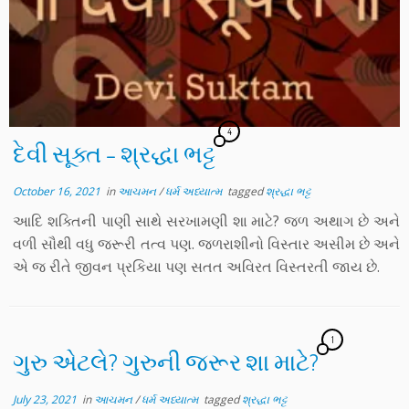
4
દેવી સૂક્ત – શ્રદ્ધા ભટ્ટ
October 16, 2021
in
આચમન
/
ધર્મ અધ્યાત્મ
tagged
શ્રદ્ધા ભટ્ટ
આદિ શક્તિની પાણી સાથે સરખામણી શા માટે? જળ અથાગ છે અને
વળી સૌથી વધુ જરૂરી તત્વ પણ. જળરાશીનો વિસ્તાર અસીમ છે અને
એ જ રીતે જીવન પ્રકિયા પણ સતત અવિરત વિસ્તરતી જાય છે.
1
ગુરુ એટલે? ગુરુની જરૂર શા માટે?
July 23, 2021
in
આચમન
/
ધર્મ અધ્યાત્મ
tagged
શ્રદ્ધા ભટ્ટ