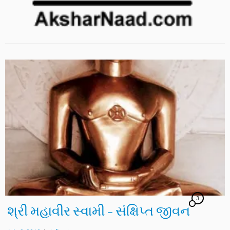
3
શ્રી મહાવીર સ્વામી – સંક્ષિપ્ત જીવન