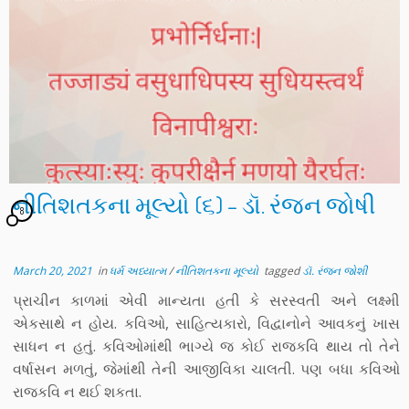
નીતિશતકના મૂલ્યો (૬) – ડૉ. રંજન જોષી
8
March 20, 2021
in
ધર્મ અધ્યાત્મ
/
નીતિશતકના મૂલ્યો
tagged
ડૉ. રંજન જોશી
પ્રાચીન કાળમાં એવી માન્યતા હતી કે સરસ્વતી અને લક્ષ્મી
એકસાથે ન હોય. કવિઓ, સાહિત્યકારો, વિદ્વાનોને આવકનું ખાસ
સાધન ન હતું. કવિઓમાંથી ભાગ્યે જ કોઈ રાજકવિ થાય તો તેને
વર્ષાસન મળતું, જેમાંથી તેની આજીવિકા ચાલતી. પણ બધા કવિઓ
રાજકવિ ન થઈ શકતા.