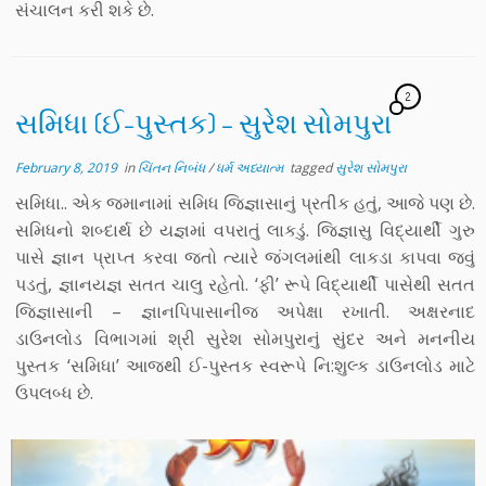
સંચાલન કરી શકે છે.
2
સમિધા (ઈ-પુસ્તક) – સુરેશ સોમપુરા
February 8, 2019
in
ચિંતન નિબંધ
/
ધર્મ અધ્યાત્મ
tagged
સુરેશ સોમપુરા
સમિધા.. એક જમાનામાં સમિધ જિજ્ઞાસાનું પ્રતીક હતું, આજે પણ છે.
સમિધનો શબ્દાર્થ છે યજ્ઞમાં વપરાતું લાકડું. જિજ્ઞાસુ વિદ્યાર્થી ગુરુ
પાસે જ્ઞાન પ્રાપ્ત કરવા જતો ત્યારે જંગલમાંથી લાકડા કાપવા જવું
પડતું, જ્ઞાનયજ્ઞ સતત ચાલુ રહેતો. ‘ફી’ રૂપે વિદ્યાર્થી પાસેથી સતત
જિજ્ઞાસાની – જ્ઞાનપિપાસાનીજ અપેક્ષા રખાતી. અક્ષરનાદ
ડાઉનલોડ વિભાગમાં શ્રી સુરેશ સોમપુરાનું સુંદર અને મનનીય
પુસ્તક ‘સમિધા’ આજથી ઈ-પુસ્તક સ્વરૂપે નિ:શુલ્ક ડાઉનલોડ માટે
ઉપલબ્ધ છે.