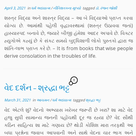
April 3, 2021
in
ધર્મ અધ્યાત્મ
/
નીતિશતકના મૂલ્યો
tagged
ડૉ. રંજન જોશી
શસ્ત્ર વિદ્યા અને શાસ્ત્ર વિદ્યા – આ બે વિદ્યાઓ પ્રાપ્ત કરવા
યોગ્ય છે. આમાંથી પહેલી વૃદ્ધાવસ્થામાં (શસ્ત્ર ઉઠાવવા જતાં)
હાસ્યાસ્પદ બનાવે છે, જ્યારે બીજી હંમેશા આદર અપાવે છે. વિક્ટર
હ્યુગોએ કહ્યું છે કે સંકટ સમયે બુદ્ધિશાળી લોકો પુસ્તકો દ્વારા જ
શાંતિ-લાભ પ્રાપ્ત કરે છે. – It is from books that wise people
derive consolation in the troubles of life.
11
વેદ દર્શન – શ્રદ્ધા ભટ્ટ
March 31, 2021
in
આચમન
/
ધર્મ અધ્યાત્મ
tagged
શ્રદ્ધા ભટ્ટ
વેદ એટલે શું? વેદનો અભ્યાસ ખરેખર જરૂરી છે ખરા? શા માટે વેદ
હજુ સુધી સામાન્ય જનની પહોંચથી દૂર જ રહ્યા છે? વેદ સૌથી
કઠિન સાહિત્ય શા માટે ગણાય છે? થોડી કોશિશ મારા તરફથી આ
બધા પ્રશ્નોના જવાબ આપવાની અને સાથે વેદના ચાર ભાગ અને