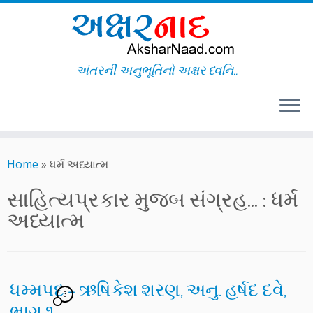
અંતરની અનુભૂતિનો અક્ષર ધ્વનિ..
Skip
to
Home
»
ધર્મ અધ્યાત્મ
content
સાહિત્યપ્રકાર મુજબ સંગ્રહ... :
ધર્મ
અધ્યાત્મ
ધમ્મપદ – ઋષિકેશ શરણ, અનુ. હર્ષદ દવે,
3
ભાગ ૧