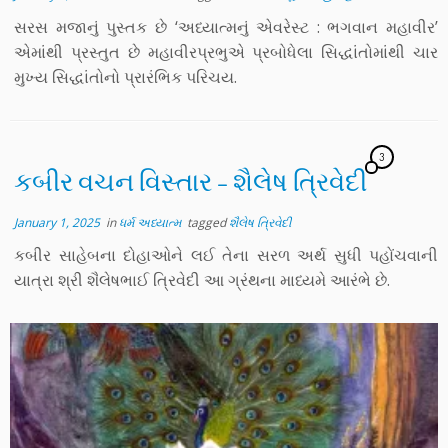
સરસ મજાનું પુસ્તક છે ‘અધ્યાત્મનું એવરેસ્ટ : ભગવાન મહાવીર’
એમાંથી પ્રસ્તુત છે મહાવીરપ્રભુએ પ્રબોધેલા સિદ્ધાંતોમાંથી ચાર
મુખ્ય સિદ્ધાંતોનો પ્રારંભિક પરિચય.
3
કબીર વચન વિસ્તાર – શૈલેષ ત્રિવેદી
January 1, 2025
in
ધર્મ અધ્યાત્મ
tagged
શૈલેષ ત્રિવેદી
કબીર સાહેબના દોહાઓને લઈ તેના સરળ અર્થ સુધી પહોંચવાની
યાત્રા શ્રી શૈલેષભાઈ ત્રિવેદી આ ગ્રંથના માધ્યમે આરંભે છે.