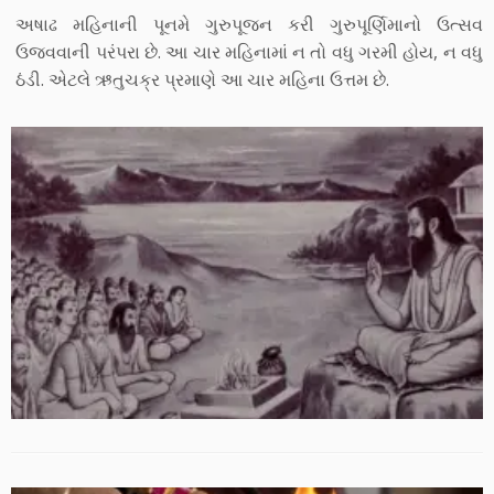
અષાઢ મહિનાની પૂનમે ગુરુપૂજન કરી ગુરુપૂર્ણિમાનો ઉત્સવ
ઉજવવાની પરંપરા છે. આ ચાર મહિનામાં ન તો વધુ ગરમી હોય, ન વધુ
ઠંડી. એટલે ઋતુચક્ર પ્રમાણે આ ચાર મહિના ઉત્તમ છે.