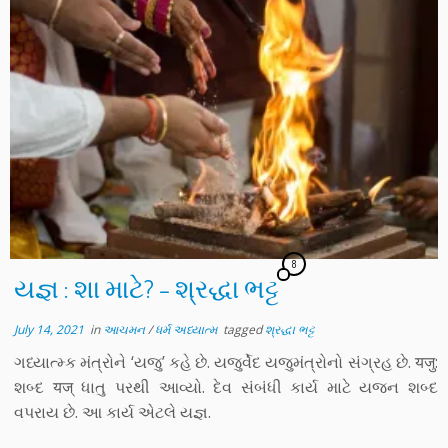
8
યજ્ઞ : શા માટે? – શ્રદ્ધા ભટ્ટ
July 14, 2021
in
આચમન
/
ધર્મ અધ્યાત્મ
tagged
શ્રદ્ધા ભટ્ટ
ગધ્યાત્મ્ક મંત્રોને ‘યજુ’ કહે છે. યજુર્વેદ યજુમંત્રોનો સંગ્રહ છે. यजु:
શબ્દ यज् ધાતુ પરથી આવ્યો. દેવ સંબંધી કાર્ય માટે યજન શબ્દ
વપરાય છે. આ કાર્ય એટલે યજ્ઞ.