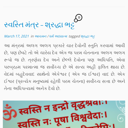
19
સ્વસ્તિ મંત્ર – શ્રદ્ધા ભટ્ટ
March 17, 2021
in
આચમન
/
ધર્મ અધ્યાત્મ
tagged
શ્રદ્ધા ભટ્ટ
આ મંત્રમાં અલગ અલગ પ્રકારે ચાર દેવોની સ્તુતિ કરવામાં આવી
છે, પણ છેવટે તો એ ચારેય દેવ એક જ પરમ ચેતનાના અલગ અલગ
રૂપો જ છે. ત્રણેય દેવ અને છેલ્લે દેવોના પણ અધિપતિ, એવા
પરબ્રહ્મ પરમાત્મા જ સર્વોચ્ચ છે એ સત્ય અહી ફલિત થાય છે.
વેદમાં બહુદેવવાદ સાથેનો એકેશ્વર ( એક જ ઈશ્વર) વાદ છે. એક
ઈશ્વર (પ્રત્યેક મનુષ્યમાં રહેલી પરમ ચેતના) સર્વોચ્ચ સત્તા છે અને
તેના અધિપત્યમાં અનેક દેવો છે.