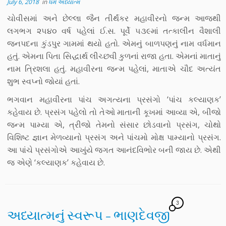
July 6, 2018
in
ધર્મ અધ્યાત્મ
ચોવીસમાં અને છેલ્લા જૈન તીર્થંકર મહાવીરનો જન્મ આજથી
લગભગ ૨૫૪૦ વર્ષ પહેલાં ઈ.સ. પૂર્વે ૫૩૯માં તત્કાલીન વૈશાલી
જનપદના કુંડપુર ગામમાં થયો હતો. એમનું બાળપણનું નામ વર્ધમાન
હતું. એમના પિતા સિદ્ધાર્થ લીચ્છવી કુળનાં રાજા હતા. એમનાં માતાનું
નામ ત્રિશલા હતું. મહાવીરના જન્મ પહેલાં, માતાએ ચૌદ અત્યંત
શુભ સ્વપ્નો જોયાં હતાં.
ભગવાન મહાવીરના પાંચ અગત્યના પ્રસંગો ‘પાંચ કલ્યાણક’
કહેવાય છે. પ્રસંગ પહેલો તો તેઓ માતાની કૂખમાં આવ્યા એ, બીજો
જન્મ પામ્યા એ, ત્રીજો તેમનો સંસાર છોડવાનો પ્રસંગ, ચોથો
વિશિષ્ટ જ્ઞાન મેળવ્યાનો પ્રસંગ અને પાંચમો મોક્ષ પામ્યાનો પ્રસંગ.
આ પાંચે પ્રસંગોએ આખુંયે જગત આનંદવિભોર બની જાય છે. એથી
જ એણે ‘કલ્યાણક’ કહેવાય છે.
3
અધ્યાત્મનું સ્વરૂપ – ભાણદેવજી