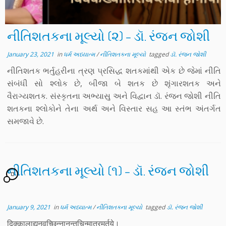
નીતિશતકના મૂલ્યો (૨) – ડૉ. રંજન જોશી
January 23, 2021
in
ધર્મ અધ્યાત્મ
/
નીતિશતકના મૂલ્યો
tagged
ડૉ. રંજન જોશી
નીતિશતક ભર્તુહરીના ત્રણ પ્રસિદ્ધ શતકમાંથી એક છે જેમાં નીતિ
સંબંધી સો શ્લોક છે, બીજા બે શતક છે શૃંગારશતક અને
વૈરાગ્યશતક. સંસ્કૃતના અભ્યાસુ અને વિદ્વાન ડૉ. રંજન જોશી નીતિ
શતકના શ્લોકોને તેના અર્થ અને વિસ્તાર સહ આ સ્તંભ અંતર્ગત
સમજાવે છે.
નીતિશતકના મૂલ્યો (૧) – ડૉ. રંજન જોશી
13
January 9, 2021
in
ધર્મ અધ્યાત્મ
/
નીતિશતકના મૂલ્યો
tagged
ડૉ. રંજન જોશી
दिक्कालाद्यनवच्छिन्नानन्तचिन्मात्रमूर्तये।