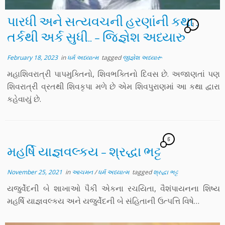
પારધી અને સત્યવચની હરણાંની કથા :
1
તર્કથી અર્ક સુધી.. – જિજ્ઞેશ અધ્યારુ
February 18, 2023
in
ધર્મ અધ્યાત્મ
tagged
જીજ્ઞેશ અધ્યારૂ
મહાશિવરાત્રી પાપમુક્તિનો, શિવભક્તિનો દિવસ છે. અજાણતાં પણ
શિવરાત્રી વ્રતથી શિવકૃપા મળે છે એમ શિવપુરાણમાં આ કથા દ્વારા
કહેવાયું છે.
6
મહર્ષિ યાજ્ઞવલ્કય – શ્રદ્ધા ભટ્ટ
November 25, 2021
in
આચમન
/
ધર્મ અધ્યાત્મ
tagged
શ્રદ્ધા ભટ્ટ
યજુર્વેદની બે શાખાઓ પૈકી એકના રચયિતા, વૈશંપાયનના શિષ્ય
મહર્ષિ યાજ્ઞવલ્કય અને યજુર્વેદની બે સંહિતાની ઉત્પત્તિ વિષે…