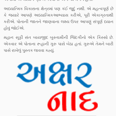
અધ્યાત્મિક વિકાસના ક્ષેત્રમાં પણ કંઈ જુદું નથી. એ મહત્વપૂર્ણ છે
કે જ્યારે આપણે અધ્યાત્મિકઆભ્યાસ કરીએ, પૂરી એકાગ્રતાથી
કરીએ. પોતાની જાતને જાણવાના લક્ષ્ય ઉપર આપણું સંપૂર્ણ ધ્યાન
હોવું જોઈએ.
મહાન સૂફી સંત બાયજીદ બુસ્તામીની જિંદગીનો એક કિસ્સો છે.
એકવાર એ પોતાના રૂહાની ગુરુ પાસે બેઠા હતાં. ગુરુએ તેમને બારી
પાસે રાખેલું પુસ્તક લાવવા કહ્યું.