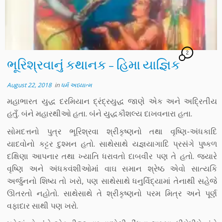
2
ભૂરિશ્રવાનુંં કથાનક – હિમા યાજ્ઞિક
August 22, 2018
in
ધર્મ અધ્યાત્મ
મહાભારત યુદ્ધ દરમિયાન દ્રંદ્રયુદ્ધ જાણે એક અને અદ્રિતીય
હતુઁ. બંને મહારથીઓ હતા. બંંને યુદ્ધકૌશલ્ય દાખવનારા હતા.
સોમદત્તનો પુત્ર ભૂરિશ્રવા શ્રીકૃષ્ણનો તથા વૃષ્ણિ-અંધકાદિ
યાદવોનો કટ્ટર દુશ્મન હતો. સાથેસાથે યજ્ઞયાગાદિ પ્રસંગે પુષ્કળ
દક્ષિણા આપનાર તથા ખ્યાતિ ધરાવતો દાબવીર પણ તે હતો. જ્યારે
વૃષ્ણિ અને અંધકવંશીઓમાંં વાઘ સમાન શ્રેષ્ઠ એવો સાત્યકિ
અર્જુનનો શિષ્ય તો ખરો, પણ સાથેસાથે ધનુર્વિદ્યામાં તેનાથી સહેજે
ઊતરતો નહોતો. સાથેસાથે તે શ્રીકૃષ્ણનો પરમ મિત્ર અને પૂર્ણ
વફાદાર સાથી પણ ખરો.