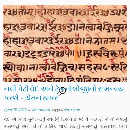
નવી પેઢી વેદ અને ટેકનોલોજીનો સમન્વય
21
કરશે – ચેતન ઠાકર
April 25, 2020
in
ધર્મ અધ્યાત્મ
tagged
ચેતન ઠાકર
વેદ એ ઋષિ મુનીઓનું સ્વયંનું રિસર્ચ છે જે ને આપણે કાંં તો નકામું
સમજયું અને કાંં તો ધાર્મિક લોકો માટેનું સમજયું વાસ્તવમાં ઋષિ