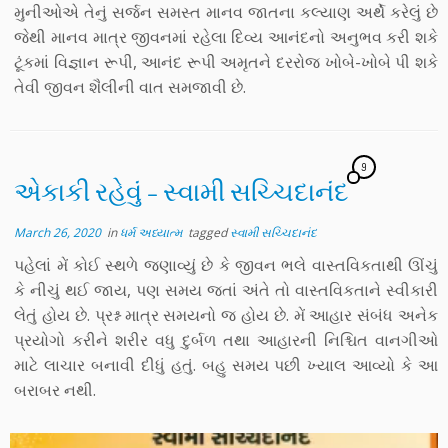
મુનીઓએ તેનું સર્જન સમસ્ત માનવ જાતના કલ્યાણ અર્થે કરેલું છે
જેથી માનવ માત્ર જીવનમાં રહેલા દિવ્ય આનંદનો અનુભવ કરી શકે
ટૂંકમાં વિજ્ઞાન રૂપી, આનંદ રૂપી અમૃતને દરરોજ ખોબે-ખોબે પી શકે
તેવી જીવન શૈલીની વાત સમજાવી છે.
9
એકાકી રહેવું – સ્વામી સચ્ચિદાનંદ
March 26, 2020
in
ધર્મ અધ્યાત્મ
tagged
સ્વામી સચ્ચિદાનંદ
પહેલાં મેં કોઈ સ્થળે જણાવ્યું છે કે જીવન ભલે વાસ્તવિકતાથી ઊંચું
કે નીચું થઈ જાય, પણ સમય જતાં અંતે તો વાસ્તવિકતાને સ્વીકારી
લેતું હોય છે. પ્રશ્ન માત્ર સમયનો જ હોય છે. મેં આહાર સંબંધ અનેક
પ્રયોગો કરીને શરીર વધુ દુર્બળ તથા આહારની નિશ્ચિત વાનગીઓ
માટે લાચાર બનાવી દીધું હતું. બહુ સમય પછી ખ્યાલ આવ્યો કે આ
બરાબર નથી.