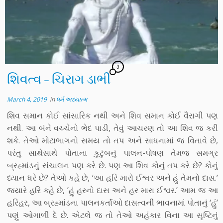
3
શિવત્વ – ચિરાગ ડાભી
March 4, 2019
in
ધર્મ અધ્યાત્મ
શિવ સમાન કોઈ સાંસારિક નથી અને શિવ સમાન કોઈ વૈરાગી પણ
નથી. આ બંને વચ્ચેનો ભેદ પાડી, તેવું આચરણ તો આ શિવ જ કરી
શકે. તેઓ મોટાભાગનો સમય તો તપ અને સાધનામાં જ વિતાવે છે,
પરંતુ સાથેસાથે પોતાના કુટુંબનું પાલન-પોષણ તેમજ સમગ્ર
બ્રહ્માંડનું સંચાલન પણ કરે છે. પણ આ શિવ કોનું તપ કરે છે? કોનું
ધ્યાન ધરે છે? તેઓ કહે છે, ‘આ હરિ મારો ઈશ્વર અને હું તેમનો દાસ.’
જ્યારે હરિ કહે છે, ’હું હરનો દાસ અને હર મારા ઈશ્વર.’ આમ જ આ
હરિહર, આ બ્રહ્માંડના પાલનકર્તાઓ દાસત્વની ભાવનામાં પોતાનું ‘હું’
પણું ઓગાળી દે છે. એટલે જ તો તેઓ અહંકાર વિના આ સૃષ્ટિનું