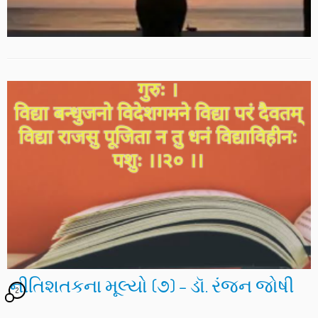
નીતિશતકના મૂલ્યો (૭) – ડૉ. રંજન જોષી
2