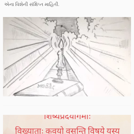
એના વિશેની સંક્ષિપ્ત માહિતી.