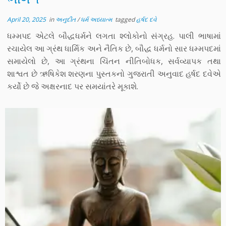
April 20, 2025
in
અનુદીત
/
ધર્મ અધ્યાત્મ
tagged
હર્ષદ દવે
ધમ્મપદ એટલે બૌદ્ધધર્મને લગતા શ્લોકોનો સંગ્રહ. પાલી ભાષામાં
રચાયેલ આ ગ્રંથ ધાર્મિક અને નૈતિક છે, બૌદ્ધ ધર્મનો સાર ધમ્મપદમાં
સમાયેલો છે, આ ગ્રંથના ચિંતન નીતિબોધક, સર્વવ્યાપક તથા
શાશ્વત છે ઋષિકેશ શરણના પુસ્તકનો ગુજરાતી અનુવાદ હર્ષદ દવેએ
કર્યો છે જે અક્ષરનાદ પર સમયાંતરે મૂકાશે.