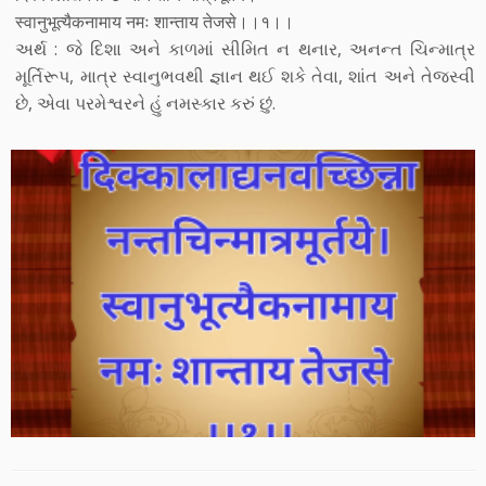
स्वानुभूत्यैकनामाय नमः शान्ताय तेजसे।।१।।
અર્થ : જે દિશા અને કાળમાં સીમિત ન થનાર, અનન્ત ચિન્માત્ર
મૂર્તિરૂપ, માત્ર સ્વાનુભવથી જ્ઞાન થઈ શકે તેવા, શાંત અને તેજસ્વી
છે, એવા પરમેશ્વરને હું નમસ્કાર કરું છું.