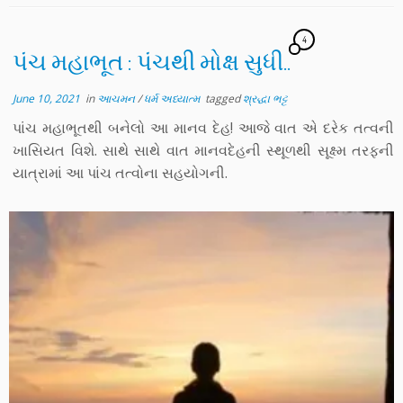
4
પંચ મહાભૂત : પંચથી મોક્ષ સુધી..
June 10, 2021
in
આચમન
/
ધર્મ અધ્યાત્મ
tagged
શ્રદ્ધા ભટ્ટ
પાંચ મહાભૂતથી બનેલો આ માનવ દેહ! આજે વાત એ દરેક તત્વની
ખાસિયત વિશે. સાથે સાથે વાત માનવદેહની સ્થૂળથી સૂક્ષ્મ તરફની
યાત્રામાં આ પાંચ તત્વોના સહયોગની.