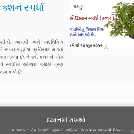
્શન સ્પર્ધા
 જાણીતી, આગવી અને અદ્વિતિય
્ધાને સતત બહોળો પ્રતિસાદ મળતો
્કાર મળ્યા છે, તેમની કલમને એક
ષે સ્પર્ધામાં ઓછામા ઓછી ત્રણ
મ કર્યો છે.
ધ્યાનમાં રાખશો..
© અક્ષરનાદ.કોમ વેબસાઈટ ગુજરાતી સાહિત્યને ઈન્ટરનેટના માધ્યમથી વિશ્વના
હ