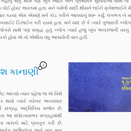
લ નહોતું થતું. થીમ પણ ખૂબ ઓછી અને પ્રાથમિક સુવિધાઓ સાથે જ
જ કોઈ હોસ્ટ ભારતમાં હતા. મને ગમેલી સાદી થીમને લઈને મૃગેશભાઈને મે
ચાર કહ્યાં એમ એમણે મને કોડ કરીને આપવાનું શરૂ કર્યું. લગભગ બે 
સાઈટ ડિઝાઈન કરી રહ્યાં હતા. મને યાદ છે કે ત્યારે ગુજરાતી બ્લોગ
ોગરો સાથે પણ સમૃદ્ધ હતું. બ્લોગ ત્યારે હજુ ખૂબ અચરજની વસ્ત
ચકો હોવા એ તો એથીય વધુ આશ્ચર્યની વાત હતી.
2
નેશ કાનાણી
ટ આપ્યો ત્યાર પહેલા જ એ વિશે
ાર થયો ત્યારે ખરેખર અનરાધાર
 સંગ્રહ અદ્વિતિય સર્જન છે.
ા આ સંવેદનાસભર સંગ્રહમાંથી
 વાચકો માટે પ્રસ્તુત કરી છે.
લ અનેક અભિનંદન અને ખૂબ ખૂબ