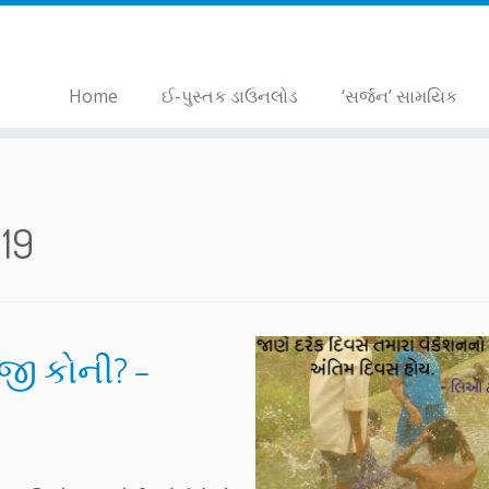
Home
ઈ-પુસ્તક ડાઉનલોડ
‘સર્જન’ સામયિક
19
જી કોની? –