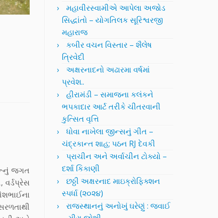
મહાવીરસ્વામીએ આપેલા અજોડ
સિદ્ધાંતો – યોગતિલક સૂરિશ્વરજી
મહારાજ
કબીર વચન વિસ્તાર – શૈલેષ
ત્રિવેદી
અક્ષરનાદનો અઢારમા વર્ષમાં
પ્રવેશ..
હીરામંડી – સમાજના કલંકને
ભપકાદાર આર્ટ તરીકે ચીતરવાની
કુત્સિત વૃત્તિ
ધોવા નાખેલા જીન્સનું ગીત –
ચંદ્રકાન્ત શાહ; પઠન RJ દેવકી
પ્રાચીન અને અર્વાચીન ટોક્યો –
દર્શા કિકાણી
ૂનું જગત
છઠ્ઠી અક્ષરનાદ માઇક્રોફિક્શન
 વર્ડપ્રેસ
સ્પર્ધા (૨૦૨૪)
ૃગેશભાઈના
રાજસ્થાનનું અનોખું ઘરેણું : જવાઈ
મ સરળતાથી