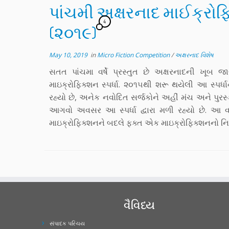
પાંચમી અક્ષરનાદ માઈક્રોફિક
4
(૨૦૧૯)‌‌‌‌‌‌‌‌‌‌‌‌‌‌‌‌‌‌‌‌‌‌‌‌‌‌‌
May 10, 2019
in
Micro Fiction Competition
/
અક્ષરનાદ વિશેષ
સતત પાંચમા વર્ષે પ્રસ્તુત છે અક્ષરનાદની ખૂબ
માઇક્રોફિક્શન સ્પર્ધા. ૨૦૧૫થી શરૂ થયેલી આ સ્પર
રહ્યો છે, અનેક નવોદિત સર્જકોને અહીં મંચ અને પુરસ
આગવો અવસર આ સ્પર્ધા દ્વારા મળી રહ્યો છે. આ વર્
માઇક્રોફિક્શનને બદલે ફક્ત એક માઇક્રોફિક્શનનો નિય
વૈવિધ્ય
સંપાદક પરિચય