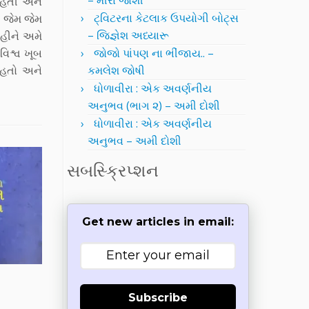
– મીરા જોશી
 હતી અને
ટ્વિટરના કેટલાક ઉપયોગી બોટ્સ
ં જેમ જેમ
– જિજ્ઞેશ અધ્યારૂ
મહીને અમે
વિશ્વ ખૂબ
જોજો પાંપણ ના ભીંજાય.. –
ુ હતો અને
કમલેશ જોષી
ધોળાવીરા : એક અવર્ણનીય
અનુભવ (ભાગ ૨) – અમી દોશી
ધોળાવીરા : એક અવર્ણનીય
અનુભવ – અમી દોશી
સબસ્ક્રિપ્શન
Get new articles in email:
Subscribe