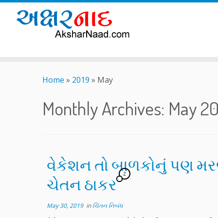
Skip
to
Home
»
2019
»
May
content
Monthly Archives:
May 20
વેકેશન તો બાળકોનું પણ મર
2
ચેતન ઠાકર
May 30, 2019
in
ચિંતન નિબંધ