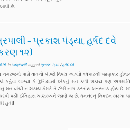
 આપી છે.
પાલી – પ્રકાશ પંડ્યા, હર્ષદ દવે
રકરણ ૧૨)
2019
in
આમ્રપાલી
tagged
પ્રકાશ પંડ્યા
/
હર્ષદ દવે
ા નગરજનો પાસે વાતનો બીજો વિષય આવ્યો વર્ષકારનો! જાણકાર હોવાન
ો કહેવા લાગ્યા કે ‘દુનિયામાં દરેકનું મન કળી શકાય પણ અપમાન
ણનું મન વાંચી ન શકાય કેમકે તે ઝેરી નાગ કરતાંય ખતરનાક હોય છે. મ
કરવી પડી! ઈતિહાસ ચાણક્યને જાણે જ છે. ધનનંદનું નિકંદન કાઢ્યા પ
ંધી હતી!