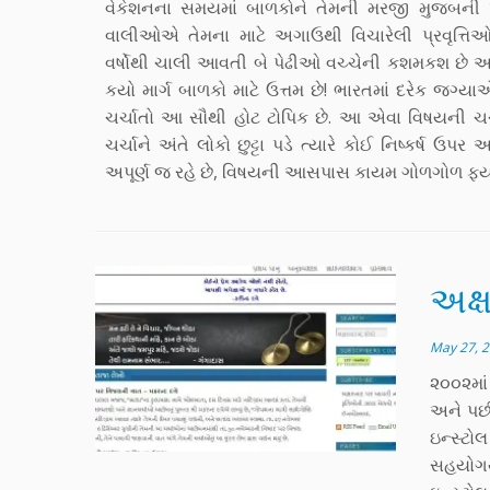
વેકેશનના સમયમાં બાળકોને તેમની મરજી મુજબની પ
વાલીઓએ તેમના માટે અગાઉથી વિચારેલી પ્રવૃત્ત
વર્ષોથી ચાલી આવતી બે પેઢીઓ વચ્ચેની કશમકશ છે અ
કયો માર્ગ બાળકો માટે ઉત્તમ છે! ભારતમાં દરેક જગ્યા
ચર્ચાતો આ સૌથી હોટ ટોપિક છે. આ એવા વિષયની ચર
ચર્ચાને અંતે લોકો છુટ્ટા પડે ત્યારે કોઈ નિષ્કર્ષ ઉપ
અપૂર્ણ જ રહે છે, વિષયની આસપાસ કાયમ ગોળગોળ ફર્યા 
અક્ષ
May 27, 
૨૦૦૨માં
અને પછી 
ઇન્સ્ટો
સહયોગથી