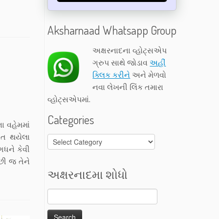
Aksharnaad Whatsapp Group
અક્ષરનાદના વ્હોટ્સએપ
ગ્રુપ સાથે જોડાવ
અહીં
ક્લિક કરીને
અને મેળવો
નવા લેખની લિંક તમારા
વ્હોટ્સએપમાં.
Categories
ા વહેમમાં
િત થયેલા
Categories
ગધને કેવી
છી જ તેને
અક્ષરનાદમા શોધો