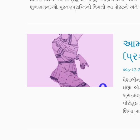
શુભકામનાઓ. પુસ્તકપ્રાપ્તિની વિગતો આ પોસ્ટને અંતે
આમ્ર
(પ્
May 12, 
વૈશાલીન
ઘણા લોક
બ્રાહ્મ
પીછેહઠ 
શિખા બા