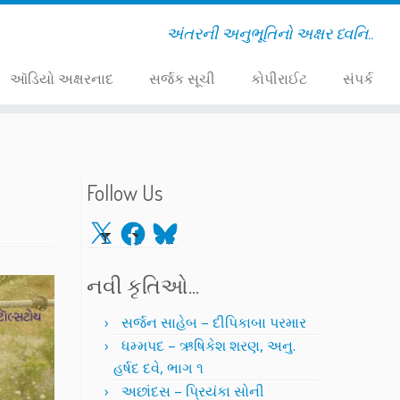
અંતરની અનુભૂતિનો અક્ષર ધ્વનિ..
ઑડિયો અક્ષરનાદ
સર્જક સૂચી
કોપીરાઈટ
સંપર્ક
Follow Us
X
Facebook
Bluesky
નવી કૃતિઓ…
સર્જન સાહેબ – દીપિકાબા પરમાર
ધમ્મપદ – ઋષિકેશ શરણ, અનુ.
હર્ષદ દવે, ભાગ ૧
અછાંદસ – પ્રિયંકા સોની