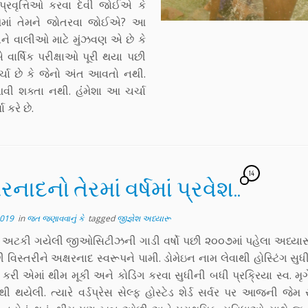
્રવૃત્તિઓ કરવા દેવી જોઈએ કે
િઓમાં તેમને જોતરવા જોઈએ? આ
ને વાલીઓ માટે મુંઝવણ એ છે કે
એ વાર્ષિક પરીક્ષાઓ પૂરી થયા પછી
્ચા છે કે જેનો અંત આવતો નથી.
ર આવી શક્તા નથી. હંંમેશા આ ચર્ચા
કરે છે.
14
રનાદનો તેરમાં વર્ષમાં પ્રવેશ..
2019
in
જત જણાવવાનું કે
tagged
જીજ્ઞેશ અધ્યારૂ
 અટકી ગયેલી જીઓસિટીઝની ગાડી વર્ષો પછી ૨૦૦૭માં પહેલા અધ્યાર
વિસ્તરીને અક્ષરનાદ સ્વરૂપને પામી. ડોમેઇન નામ લેવાથી હોસ્ટિંગ સુધી,
લ કરી એમાં થીમ મૂકી અને કોડિંગ કરવા સુધીની બધી પ્રક્રિયા સ્વ. મ
 થયેલી. ત્યારે વર્ડપ્રેસ સેલ્ફ હોસ્ટેડ શેર્ડ સર્વર પર આજની જે