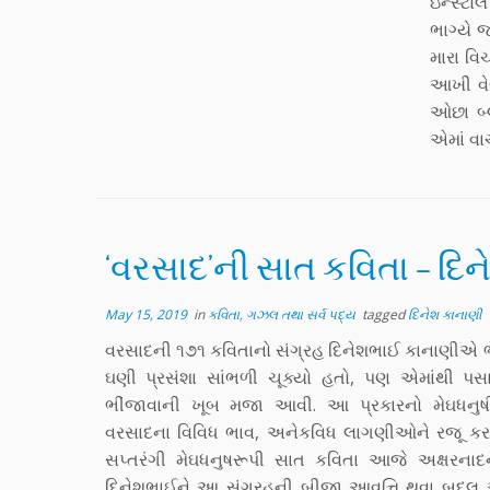
ઇન્સ્ટો
ભાગ્યે 
મારા વિ
આખી વેબ
ઓછા બ્લ
એમાં વા
‘વરસાદ’ની સાત કવિતા – દિ
May 15, 2019
in
કવિતા, ગઝલ તથા સર્વ પદ્ય
tagged
દિનેશ કાનાણી
વરસાદની ૧૭૧ કવિતાનો સંગ્રહ દિનેશભાઈ કાનાણીએ ભે
ઘણી પ્રસંશા સાંભળી ચૂક્યો હતો, પણ એમાંથી પસ
ભીંજાવાની ખૂબ મજા આવી. આ પ્રકારનો મેઘધનુષી
વરસાદના વિવિધ ભાવ, અનેકવિધ લાગણીઓને રજૂ કરત
સપ્તરંગી મેઘધનુષરૂપી સાત કવિતા આજે અક્ષરનાદના
દિનેશભાઈને આ સંગ્રહની બીજી આવૃત્તિ થવા બદ