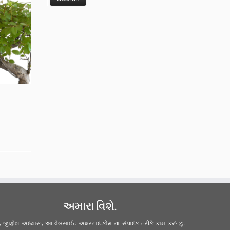
અમારા વિશે..
ું, જીજ્ઞેશ અધ્યારૂ, આ વેબસાઈટ અક્ષરનાદ.કોમ ના સંપાદક તરીકે કામ કરૂં છું.