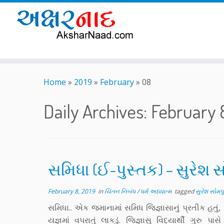
Skip
to
Home
»
2019
»
February
»
08
content
Daily Archives:
February 
સમિધા (ઈ-પુસ્તક) – સુરેશ સ
February 8, 2019
in
ચિંતન નિબંધ
/
ધર્મ અધ્યાત્મ
tagged
સુરેશ સોમપુ
સમિધા.. એક જમાનામાં સમિધ જિજ્ઞાસાનું પ્રતીક હતું,
યજ્ઞમાં વપરાતું લાકડું. જિજ્ઞાસુ વિદ્યાર્થી ગુરુ પા