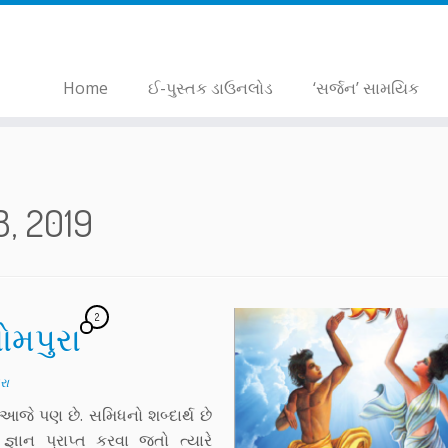
Home
ઈ-પુસ્તક ડાઉનલોડ
‘સર્જન’ સામયિક
8, 2019
2
ોમપુરા
રા
 આજે પણ છે. સમિધનો શબ્દાર્થ છે
સે જ્ઞાન પ્રાપ્ત કરવા જતો ત્યારે