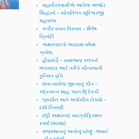
મહાવીરસ્વામીએ આપેલા અજોડ
સિદ્ધાંતો – યોગતિલક સૂરિશ્વરજી
મહારાજ
કબીર વચન વિસ્તાર – શૈલેષ
ત્રિવેદી
અક્ષરનાદનો અઢારમા વર્ષમાં
પ્રવેશ..
હીરામંડી – સમાજના કલંકને
ભપકાદાર આર્ટ તરીકે ચીતરવાની
કુત્સિત વૃત્તિ
ધોવા નાખેલા જીન્સનું ગીત –
ચંદ્રકાન્ત શાહ; પઠન RJ દેવકી
પ્રાચીન અને અર્વાચીન ટોક્યો –
દર્શા કિકાણી
છઠ્ઠી અક્ષરનાદ માઇક્રોફિક્શન
સ્પર્ધા (૨૦૨૪)
રાજસ્થાનનું અનોખું ઘરેણું : જવાઈ