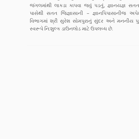
જંગલમાંથી લાકડા કાપવા જવું પડતું, જ્ઞાનયજ્ઞ સતત ચ
પાસેથી સતત જિજ્ઞાસાની – જ્ઞાનપિપાસાનીજ અપેક
વિભાગમાં શ્રી સુરેશ સોમપુરાનું સુંદર અને મનનીય
સ્વરૂપે નિ:શુલ્ક ડાઉનલોડ માટે ઉપલબ્ધ છે.