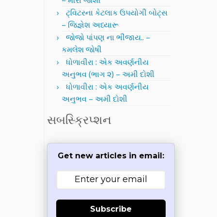
– મીરા જોશી
ટ્વિટરના કેટલાક ઉપયોગી બોટ્સ
– જિજ્ઞેશ અધ્યારૂ
જોજો પાંપણ ના ભીંજાય.. –
કમલેશ જોષી
ધોળાવીરા : એક અવર્ણનીય
અનુભવ (ભાગ ૨) – અમી દોશી
ધોળાવીરા : એક અવર્ણનીય
અનુભવ – અમી દોશી
સબસ્ક્રિપ્શન
Get new articles in email:
Subscribe