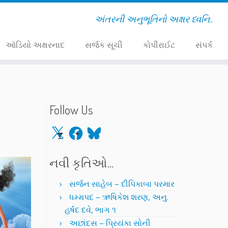
અંતરની અનુભૂતિનો અક્ષર ધ્વનિ..
ઑડિયો અક્ષરનાદ
સર્જક સૂચી
કોપીરાઈટ
સંપર્ક
Follow Us
X
Facebook
Bluesky
નવી કૃતિઓ…
સર્જન સાહેબ – દીપિકાબા પરમાર
ધમ્મપદ – ઋષિકેશ શરણ, અનુ.
હર્ષદ દવે, ભાગ ૧
અછાંદસ – પ્રિયંકા સોની