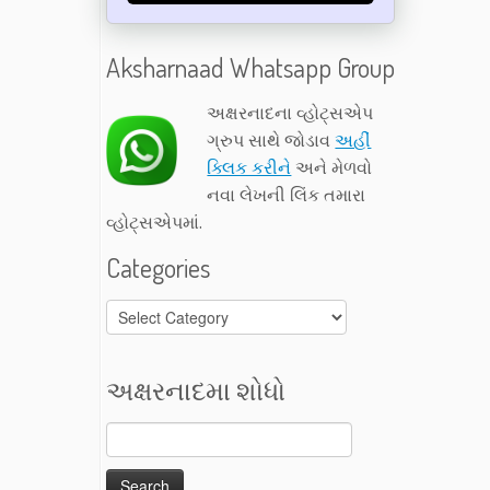
Aksharnaad Whatsapp Group
અક્ષરનાદના વ્હોટ્સએપ
ગ્રુપ સાથે જોડાવ
અહીં
ક્લિક કરીને
અને મેળવો
નવા લેખની લિંક તમારા
વ્હોટ્સએપમાં.
Categories
Categories
અક્ષરનાદમા શોધો