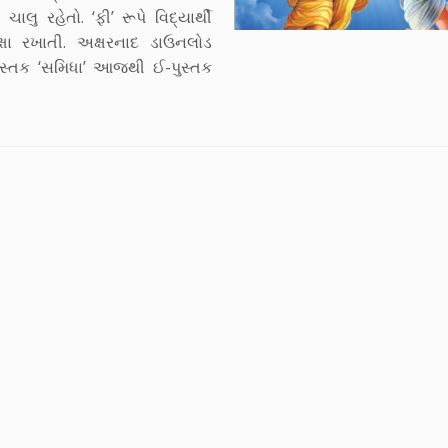
ાલુ રહેતો. ‘ફી’ રૂપે વિદ્યાર્થી
્ષા રખાતી. અક્ષરનાદ ડાઉનલોડ
 પુસ્તક ‘સમિધા’ આજથી ઈ-પુસ્તક