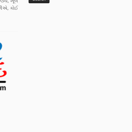
ંચે, ખૂબ
છીએ, કોઈ