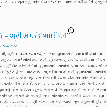
 13. રોજ સવારે સૂર્ય નહીં એક ઈચ્છા ઉગે છે – માલા કાપડીયા 14. મૃત્યુ
’
3
 – શ્રી મકરંદભાઈ દવે
ged
મકરન્દ દવે
લાવી, પહોળા થઈને, જીવ જંતુડા જમો, ખુશાલભાઈ, ખાબોચીયામાં રમો સ
 મોટુંમસ કામ ! સૌથી મોટા તમો, ખુશાલભાઈ, ખાબોચીયામાં રમો રૈયત તો
શે મારું બેટું? દાંત ભીંસીને દમો, ખુશાલભાઈ, ખાબોચીયામાં રમો ધમધખતો 
ાં જઈ રે’વુ? ટીપું જળ માટે ટળવળતા, નીચા થઈને નમો, ખુશાલભાઈ, ખાબોચી
ો કાઢી શકાય એવી શ્રી મકરંદભાઈની રચનાઓમાં આ એક રચના મારા
્રાથમીક રીતે એક દેડકાના ખાબોચીયામય જીવન વિશે, તેની સંપતિ 
 જીવનનું એક અદમ્ય રહસ્ય સમજાવે છે. ખુશાલભાઈ ના નામે, તેમન
વિકતા બતાવે છે. આપણે બધાં, પોતપોતાના ખાબોચીયામાં, આપણા ‘હું
 આપણો દોરદમામ, આપણી નાની વાત પણ જાણે ખૂબ મહત્વની હોય 