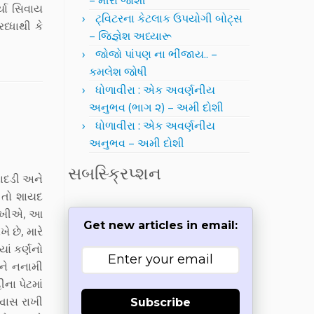
– મીરા જોશી
્યા સિવાય
ટ્વિટરના કેટલાક ઉપયોગી બોટ્સ
્ધાથી કે
– જિજ્ઞેશ અધ્યારૂ
જોજો પાંપણ ના ભીંજાય.. –
કમલેશ જોષી
ધોળાવીરા : એક અવર્ણનીય
અનુભવ (ભાગ ૨) – અમી દોશી
ધોળાવીરા : એક અવર્ણનીય
અનુભવ – અમી દોશી
સબસ્ક્રિપ્શન
સાદડી અને
ે તો શાયદ
 રાખીએ, આ
Get new articles in email:
ે છે, મારે
યાં કર્ણનો
મને નનામી
ના પેટમાં
્વાસ રાખી
Subscribe