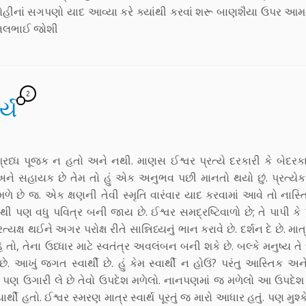
ોહીનાં સગપણો યાદ આવ્યા કરે ક્યાંથી કરવાં શરૂ બાણશૈયા ઉપર આમ
અનિલભાઈ જોશી
2
્ય
્રધ્ધ પૂજક ન હતો અને નથી. માણસ ઈશ્વર પ્રત્યે દરકારી કે બેદરકા
ષક અને સહાયક છે તેમ તો હું એક અનુભવ પછી માનતો થયો છું. પ્રત્યેક 
ે જ. એક ક્ષણની તેવી સ્મૃતિ વારંવાર યાદ કરવામાં આવે તો નાસ્ત
 પણ વધુ પવિત્ર બની જાય છે. ઈશ્વર સમદ્રષ્ટિવાળો છે; તે પાપી કે 
્ષ થઈને અગર પરોક્ષ રીતે સાન્નિધ્યનું ભાન કરાવે છે. દર્શન દે છે. માત્
તો, તેના ઉધ્ધાર માટે સ્વતંત્ર અવલંબન બની શકે છે. બલ્કે મનુષ્ય તે 
આખું જગત સ્વાર્થી છે. હું કેમ સ્વાર્થી ન હોઉં? પરંતુ આસ્તિક અને 
ાંથી પણ ઉગારી લે છે તેવો ઉપદેશ મળેલો. નાનપણમાં જ મળેલો આ ઉપદે
ાર્થી હતો. ઈશ્વર સ્મરણ માત્ર સ્વાર્થ પૂરતું જ મારો આધાર હતું. પણ મુશ્ક