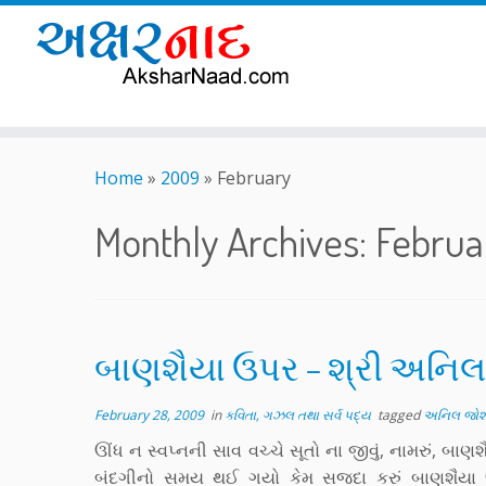
Skip
to
Home
»
2009
»
February
content
Monthly Archives:
Februa
બાણશૈયા ઉપર – શ્રી અનિ
February 28, 2009
in
કવિતા, ગઝલ તથા સર્વ પદ્ય
tagged
અનિલ જોશ
ઊંધ ન સ્વપ્નની સાવ વચ્ચે સૂતો ના જીવું, નામરું, બ
બંદગીનો સમય થઈ ગયો કેમ સજદા કરું બાણશૈયા ઉ