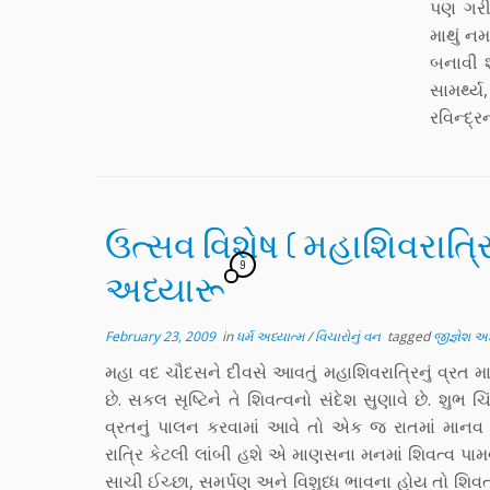
પણ ગરીબ
માથું નમ
બનાવી શ
સામર્થ્
રવિન્દ્
ઉત્સવ વિશેષ ( મહાશિવરાત્રિ
9
અધ્યારૂ
February 23, 2009
in
ધર્મ અધ્યાત્મ
/
વિચારોનું વન
tagged
જીજ્ઞેશ અ
મહા વદ ચૌદસને દીવસે આવતું મહાશિવરાત્રિનું વ્રત 
છે. સકલ સૃષ્ટિને તે શિવત્વનો સંદેશ સુણાવે છે. શુ
વ્રતનું પાલન કરવામાં આવે તો એક જ રાતમાં માનવ
રાત્રિ કેટલી લાંબી હશે એ માણસના મનમાં શિવત્વ પામવ
સાચી ઈચ્છા, સમર્પણ અને વિશુધ્ધ ભાવના હોય તો શિ