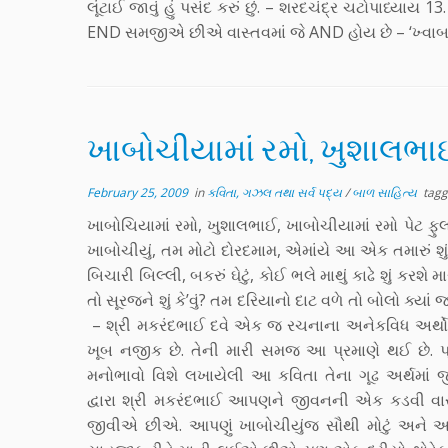
લૂંટાઈ જાવું હું પસંદ કરું છું. – શરદચંદ્ર ચટોપાધ્યાય
END સમજીએ છીએ વાસ્તવમાં જે AND હોય છે – ‘ખ્વાબ
ખાબોચીયામાં રમો, ખુશાલભાઈ
February 25, 2009
in
કવિતા, ગઝલ તથા સર્વ પદ્ય
/
બાળ સાહિત્ય
tag
ખાબોચિયામાં રમો, ખુશાલભાઈ, ખાબોચીયામાં રમો પેટ ફુ
ખાબોચીયું, તમ મોટો દોરદમામ, એમાંયે આ એક તમારું શું
બિચારી બિલ્લી, બકરું ઘેટું, કોઈ ભલે માથું કાઢે શું કર
તો સૂરજને શું કે’વું? તમ દરિયાનો દાટ વળે તો બોલો ક્ય
– શ્રી મકરંદભાઈ દવે એક જ રચનાના અનેકવિધ અર્થ
ખૂબ નજીક છે. તેની મારી સમજ આ પ્રમાણે થઈ છે. પ
મનોભાવો વિશે લખાયેલી આ કવિતા તેના ગૂઢ અર્થમાં
દ્વારા શ્રી મકરંદભાઈ આપણને જીવનની એક કડવી વાસ્ત
જીવીએ છીએ. આપણું ખાબોચીયુંજ સૌથી મોટું અને