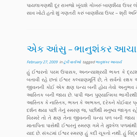
પાયલાગણથી દૂર રાખજો ખૂંચશે ગોખરું બાણશૈયા ઉપર લ
સાવ ખોટો હતો શું ગણતરી કરું બાણશૈયા ઉપર – શ્રી 
એક આંસુ – ભાનુશંકર આચાર
February 27, 2009
in
ટૂંકી વાર્તાઓ
tagged
ભાનુશંકર આચાર્ય
હું ઈશ્વરનો પરમ ઉપાસક, અનન્યાશ્રયી ભક્ત કે દ્રઢશ
બતાવી રહે છતાં ઈશ્વર કલ્યાણમૂર્તિ છે, તે સર્વનો રક્
જીવનની કોઈ એક ક્ષણ ધન્ય બની હોય તેવો અનુભવ મળે છ
આસ્તિક બની જાય છે. પાપી જન પુણ્યાત્મિકા ભાગીરથીથી
આસ્તિક કે નાસ્તિક, ભક્ત કે અભક્ત, દરેકને કોઈવાર પ્રત્યક
દર્શન થયા પછી તેનું સ્મરણ જ, પછીથી મનુષ્ય જાગૃત રહે 
વિસ્મરે તો તે ક્ષણ તેના જીવનની ધન્ય પળ બની જાય છે. 
માતાપિતા પાસેથી ઈશ્વરનું સ્મરણ ગમે તે મુશ્કેલ પળમ
યાદ છે. સંકટમાં ઈશ્વર સ્મરણ હું કદી ચૂકતો નથી. હું વિદ્ય