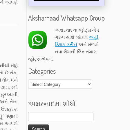
 જેને આપણે
Aksharnaad Whatsapp Group
અક્ષરનાદના વ્હોટ્સએપ
ગ્રુપ સાથે જોડાવ
અહીં
ક્લિક કરીને
અને મેળવો
નવા લેખની લિંક તમારા
વ્હોટ્સએપમાં.
ૌથી મોટું
Categories
 છે રાંક,
જો ધોમ ધખે
Categories
યામાં રમો
 હ્રદયની
અને તેના
અક્ષરનાદમા શોધો
ા ઉદાહરણ
’ પણામાં
તેમ આપણે