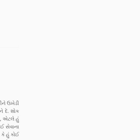
ીને ઉખેડી
ે દે. શોક
 એટલે હું
કોઈ સેવાના
ે હું કોઈ