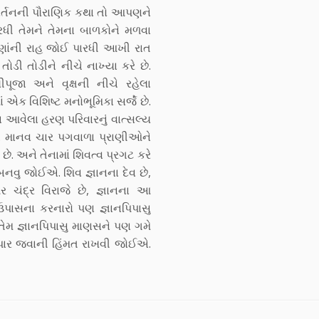
િવર્તનની પૌરાણિક કથા તો આપણને
ધી તેમને તેમના બાળકોને મળવા
રણાંની રાહ જોઈ પારધી આખી રાત
તોડી તોડીને નીચે નાખ્યા કરે છે.
જા અને વૃક્ષની નીચે રહેલા
 એક વિશિષ્ટ મનોભૂમિકા સર્જે છે.
 આવેલા હરણ પરિવારનું વાત્સલ્ય
. માનવ ચાર પગવાળા પ્રાણીઓને
. અને તેનામાં શિવત્વ પ્રગટ કરે
ા બનવુ જોઈએ. શિવ જ્ઞાનના દેવ છે,
ર ચંદ્ર વિરાજે છે, જ્ઞાનના આ
 ઉપાસના કરનારો પણ જ્ઞાનપિપાસુ
ેમ જ્ઞાનપિપાસુ માણસને પણ ગમે
ાર જવાની હિંમત રાખવી જોઈએ.