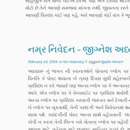
સાહજીક રીતે માની લઈએ છીએ. પણ એક દરીયો થોડેક જ 
મોટો છે તેને આપણે સમજવા માંગતા નથી. જીવનના રસ્
આપણી વિરુધ્ધ કાંઈ પણ કહે, અરે આપણો કોઈ વાંક કે 
નમ્ર નિવેદન – જીગ્નેશ અધ્
February 24, 2009
in
જત જણાવવાનું કે
tagged
જીજ્ઞેશ અધ્યારૂ
અધ્યારૂ નું જગત ની રચનાઓને પોતાના બ્લોગ પર
વિનંતિ કે પોસ્ટ થયાના બે ત્રણ દિવસ સુધી મહેરબાન
પ્રસિધ્ધ ન કરે. જ્યારે પણ અન્ય બ્લોગ પર કે અન્યત્ર પ
આપે. એક બ્લોગ પર કે વેબસાઈટ પર પ્રસિધ્ધ થયેલી પો
અન્ય બ્લોગ પર પ્રસિધ્ધ કરવાની જરૂરત મને દેખા
બે બ્લોગ પર મૂકવાથી, તેની પસંદગી અને વિવેચનમાં થ
સામા પક્ષે પસંદગીની પોસ્ટ અન્ય સાથે વહેંચવાની લા
કોપી ન કરતાં તેની લિન્ક તમે પોતાના બ્લોગ પર વહેંચ
આપવા માટે, વહેંચવા માટે લખલૂટ સાહિત્ય પડ્યું છે,