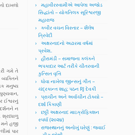
મહાવીરસ્વામીએ આપેલા અજોડ
તો દાખલો
સિદ્ધાંતો – યોગતિલક સૂરિશ્વરજી
મહારાજ
કબીર વચન વિસ્તાર – શૈલેષ
ત્રિવેદી
અક્ષરનાદનો અઢારમા વર્ષમાં
પ્રવેશ..
હીરામંડી – સમાજના કલંકને
ભપકાદાર આર્ટ તરીકે ચીતરવાની
રી ગમે તે
કુત્સિત વૃત્તિ
વ્યક્તિને
ધોવા નાખેલા જીન્સનું ગીત –
િક મનુષ્ય
ચંદ્રકાન્ત શાહ; પઠન RJ દેવકી
પુણ્યવાન,
પ્રાચીન અને અર્વાચીન ટોક્યો –
ર ઈશ્વરનું
દર્શા કિકાણી
દર્શનને ન
છઠ્ઠી અક્ષરનાદ માઇક્રોફિક્શન
શ્રધ્ધાળુ
સ્પર્ધા (૨૦૨૪)
શ મને હજી
રાજસ્થાનનું અનોખું ઘરેણું : જવાઈ
ેલીમાં પાર