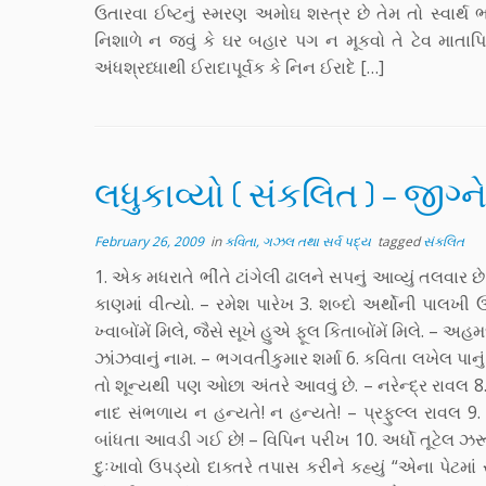
ઉતારવા ઈષ્ટનું સ્મરણ અમોઘ શસ્ત્ર છે તેમ તો સ્વાર્થ ભ
નિશાળે ન જવું કે ઘર બહાર પગ ન મૂકવો તે ટેવ માત
અંધશ્રધ્ધાથી ઈરાદાપૂર્વક કે નિન ઈરાદે […]
લધુકાવ્યો ( સંકલિત ) – જીગ્
February 26, 2009
in
કવિતા, ગઝલ તથા સર્વ પદ્ય
tagged
સંકલિત
1. એક મધરાતે ભીંતે ટાંગેલી ઢાલને સપનું આવ્યું તલવાર છ
કાણમાં વીત્યો. – રમેશ પારેખ 3. શબ્દો અર્થોની પાલખી
ખ્વાબોંમેં મિલે, જૈસે સૂખે હુએ ફૂલ કિતાબોંમેં મિલે
ઝાંઝવાનું નામ. – ભગવતીકુમાર શર્મા 6. કવિતા લખેલ પાનું એ 
તો શૂન્યથી પણ ઓછા અંતરે આવવું છે. – નરેન્દ્ર રાવલ 8. ઉતર
નાદ સંભળાય ન હન્યતે! ન હન્યતે! – પ્રફુલ્લ રાવલ 9
બાંધતા આવડી ગઈ છે! – વિપિન પરીખ 10. અર્ધો તૂટેલ ઝરૂખ
દુઃખાવો ઉપડ્યો દાક્તરે તપાસ કરીને કહ્યું “એના પેટમાં 