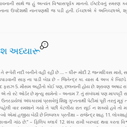
ાવનાની સાથે જ હું અત્યંત વિશ્વાસપૂર્વક માનતો. ઈષ્ટદેવનું સ્મરણ કર
ાપિતાના ઉપદેશથી નાનપણથી જ પડી હતી. ઈચ્છાએ કે અનિચ્છાએ, શ્રધ
7
નેશ અધ્યારૂ
ે તે રૂપેરી નદી બનીને વહી રહી છે …. – ધીરૂ મોદી 2. જન્મદિવસ મારો, 
 ઉપાડવાની સાફ ના પાડી બેઠા છે – જિતેન્દ્ર કા. યાસ 4. અબ કે બિછડ
. – અહમદ ફરાઝ 5. મૌસમ અહીંતો કોઈ પણ, છલનાની હોય છે. શ્રાવણ અષાઢ
તો સ્ટે ઓર્ડર છે મૃત્યુ સામેનો – અનામ 7. તું સંબંધમાં પણ માપપટ્ટી રાખ
ડાયેલાં અંધકારમાં પ્રસવેલું શિશુ ગુપ્તતાથી પેટીમાં પૂરી તરતું મૂકું ત્
. પહેલી વાર સ્મશાને ગયો તે પછી કેટલીય રાત સૂઈ ન શક્યો હવે તો 
ો એમાં હજીય બેઠી છે નિષ્પલક પ્રતીક્ષા – રાજેન્દ્ર શાહ 11. લોકશાહી
સત્તાની ગાંઠ છે.” – ફિલિપ ક્લાર્ક 12. શંકા રાખી બરબાદ થવા કરતા વિશ