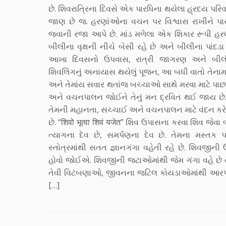
છે. શિવરાત્રિના દિવસે એક પારધિના થયેલા હ્રદય પર
જાણ છે જ. હરણાંઓના વચન પર વિશ્વાસ રાખીને પાર
જવાની રજા આપે છે. માંડ મળેલા એક શિકાર રૂપી હ
બીલીના વૃક્ષની નીચે બેસી રહે છે અને બીલીના પાંદડા 
આખા દિવસનો ઉપવાસ, રાત્રી જાગરણ અને બીલીપૂ
શિવલિંગનું અનાયાસ થયેલું પૂજન, આ બધી વાતો તેનામાં
અને તેમાંય સવાર થતાંજ બચ્ચાઓ સાથે મરવા માટે પાછા
અને વચનપાલન જોઈને તેનું મન દ્રવિત થઈ જાય છે
તેમની મહાનતા, સચ્ચાઈ અને વચનપાલન માટે વંદન કરે છે
છે. “शिवो भूत्वा शिवं यजेत” શિવ ઉપાસના કરવા શિવ જેવ
ત્યાગના દેવ છે, સમર્પણના દેવ છે. તેમના મસ્તક પ
સ્તોત્રમાંથી સતત જ્ઞાનગંગા વહેતી રહે છે. શિવજીની
હોવો જોઈએ. શિવજીની જટાઓમાંથી જેમ ગંગા વહે છે ત
તેવી વિટંબણાઓ, જીવનના જટિલ કોયડાઓમાંથી આરપ
[…]