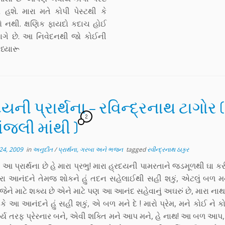
 હશે. મારા મતે કોપી પેસ્ટથી કે
તો નથી. ક્ષણિક ફાયદો કદાચ હોઈ
ાગે છે. આ નિવેદનથી જો કોઈની
અધ્યારૂ
યની પ્રાર્થના – રવિન્દ્રનાથ ટાગોર (
2
ંજલી માંથી )
24, 2009
in
અનુદીત
/
પ્રાર્થના, ગરબા અને ભજન
tagged
રવીન્દ્રનાથ ઠાકુર
 આ પ્રાર્થના છે હે મારા પ્રભુ! મારા હ્રદયની પામરતાને જડમૂળથી ઘા કર
રા આનંદને તેમજ શોકને હું તદન સહેલાઈથી સહી શકું, એટલું બળ મન
 જેને માટે શક્ય છે એને માટે પણ આ આનંદ સહેવાનું અઘરું છે, મારા નાથ,
ં છું કે આ આનંદને હું સહી શકું, એ બળ મને દે ! મારો પ્રેમ, મને કોઈ ને 
્ય તરફ પ્રેરનાર બને, એવી શક્તિ મને આપ મને, હે નાથ! આ બળ આપ, ક