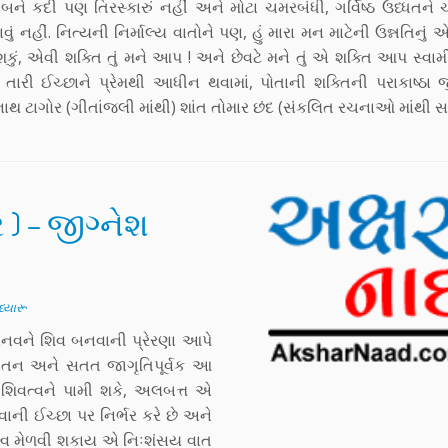
ને કદી પણ તિરસ્કારું નહીં અને મોટા ચમરબંધી, ગર્વિષ્ઠ ઉધ્ધતને ચ
ાવું નહીં. નિત્યની નિર્માલ્ય વાતોને પણ, હું મારા મન માટેની ઉન્નતિનુ
કું, એવી શક્તિ તું મને આપ ! અને છેવટે મને તું એ શક્તિ આપ સ્વામી !
ય, તારી ઈચ્છાને પ્રેમથી આધીન થવામાં, પોતાની શક્તિની પરાકાષ્ઠા 
રનાથ ટાગોર (ગીતાંજલી માંથી) શાંત તોમાર છંદ (સંકલિત રચનાઓ માંથી સ
 ) – જીગ્નેશ
ધ્યારૂ
માનવને શિવ બનવાની પ્રેરણા આપે
ભ ચિંતન અને સતત જાગૃતિપૂર્વક આ
 શિવત્વને પામી શકે, અલબત્ત એ
ાની ઈચ્છા પર નિર્ભર કરે છે અને
વત્વ મેળવી શકાય એ નિઃશંસય વાત