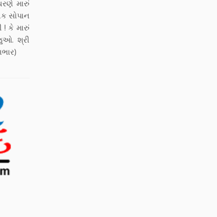
રણે મારું
ં એક સોપાન
 કે મારું
જુઓ. શ્રી
ાભાર)