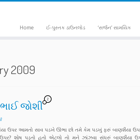
Home
ઈ-પુસ્તક ડાઉનલોડ
‘સર્જન’ સામયિક
ry 2009
2
લભાઈ જોશી
ી
ાણશૈયા ઉપર આમતો સાવ પડખે ઊભા છો તમે કેમ પડખું ફરું બાણશૈયા ઉપ
પર? શોષ પડ્તો હતો એટલો તો મને ઝાંઝવા સંધરું બાણશૈયા ઉ