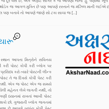
દૂર વસે છે, એક અફાટ સાગર કે જે આપણા નાના ‘હું’ પણાથી ખૂબ ઉ
તે થોડેક જ આગળ મુક્તિ છે પણ આપણે રસ્તાને જ મંઝિલ માની લઈએ 
ભૂલ પણ બતાવે તો આપણે જાણે સો ટકા સાચા જ […]
14
યારૂ
 સ્થાન આપતા મિત્રોને સવિનય
ી કરી પોસ્ટ કોપી કરી બ્લોગ પર
્રસિધ્ધ કરો ત્યારે પોસ્ટની લીન્ક
સ્ટ તે જ દિવસે કોપી પેસ્ટ કરી
તી નથી. એક જ પોસ્ટ એક જ સમયે
યેલી મહેનત લેખે લાગતી નથી, તો
ગણી ધ્યાનમાં રાખતાં આખી પોસ્ટ
ી શકો છો. ગુજરાતી બ્લોગ જગતમાં
 આશા છે આપણે બધાંય કોપી પેસ્ટ