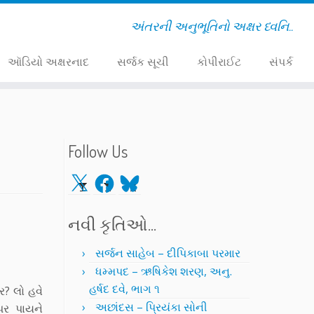
અંતરની અનુભૂતિનો અક્ષર ધ્વનિ..
ઑડિયો અક્ષરનાદ
સર્જક સૂચી
કોપીરાઈટ
સંપર્ક
Follow Us
X
Facebook
Bluesky
નવી કૃતિઓ…
સર્જન સાહેબ – દીપિકાબા પરમાર
ધમ્મપદ – ઋષિકેશ શરણ, અનુ.
હર્ષદ દવે, ભાગ ૧
ર? લો હવે
અછાંદસ – પ્રિયંકા સોની
પર પાયને