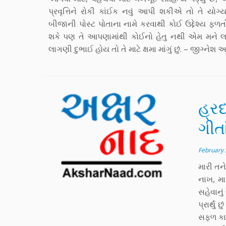
પ્રવૃત્તિને રોકી કાંઈક નવું આપી શકીએ તો તે યોગ્ય
બીજાની પોસ્ટ પોતાના નામે કરવાથી કોઈ ઉદ્દેશ્ય ફળ
શકે પણ તે આપણામાંથી કોઈનો હેતુ નથી એમ મને લ
લાગણી દુભાઈ હોય તો તે માટે ક્ષમા માંગું છું. – જીગ્નેશ 
હ્રદ
ગીતા
February 
મારી તને
નાખ, મા
સહેવાનું
પ્રાર્થુ
સફળ કાર