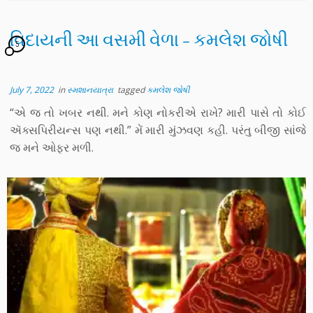
વિદાયની આ વસમી વેળા – કમલેશ જોષી
5
July 7, 2022
in
સ્મશાનયાત્રા
tagged
કમલેશ જોષી
“એ જ તો ખબર નથી. મને કોણ નોકરીએ રાખે? મારી પાસે તો કોઈ
ઍક્સપિરીયન્સ પણ નથી.” મેં મારી મુંઝવણ કહી. પરંતુ બીજી સાંજે
જ મને ઓફર મળી.