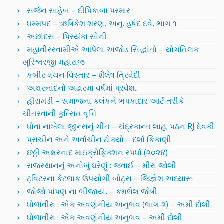
સર્જન સાહેબ – દીપિકાબા પરમાર
ધમ્મપદ – ઋષિકેશ શરણ, અનુ. હર્ષદ દવે, ભાગ ૧
અછાંદસ – પ્રિયંકા સોની
મહાવીરસ્વામીએ આપેલા અજોડ સિદ્ધાંતો – યોગતિલક
સૂરિશ્વરજી મહારાજ
કબીર વચન વિસ્તાર – શૈલેષ ત્રિવેદી
અક્ષરનાદનો અઢારમા વર્ષમાં પ્રવેશ..
હીરામંડી – સમાજના કલંકને ભપકાદાર આર્ટ તરીકે
ચીતરવાની કુત્સિત વૃત્તિ
ધોવા નાખેલા જીન્સનું ગીત – ચંદ્રકાન્ત શાહ; પઠન RJ દેવકી
પ્રાચીન અને અર્વાચીન ટોક્યો – દર્શા કિકાણી
છઠ્ઠી અક્ષરનાદ માઇક્રોફિક્શન સ્પર્ધા (૨૦૨૪)
રાજસ્થાનનું અનોખું ઘરેણું : જવાઈ – મીરા જોશી
ટ્વિટરના કેટલાક ઉપયોગી બોટ્સ – જિજ્ઞેશ અધ્યારૂ
જોજો પાંપણ ના ભીંજાય.. – કમલેશ જોષી
ધોળાવીરા : એક અવર્ણનીય અનુભવ (ભાગ ૨) – અમી દોશી
ધોળાવીરા : એક અવર્ણનીય અનુભવ – અમી દોશી