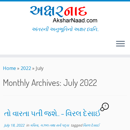
અંતરની અનુભૂતિનો અક્ષર ધ્વનિ..
Skip
to
Home
»
2022
»
July
content
Monthly Archives:
July 2022
7
તો વારતા પતી જશે.. – વિરલ દેસાઈ
July 18, 2022
in
કવિતા, ગઝલ તથા સર્વ પદ્ય
tagged
વિરલ દેસાઈ