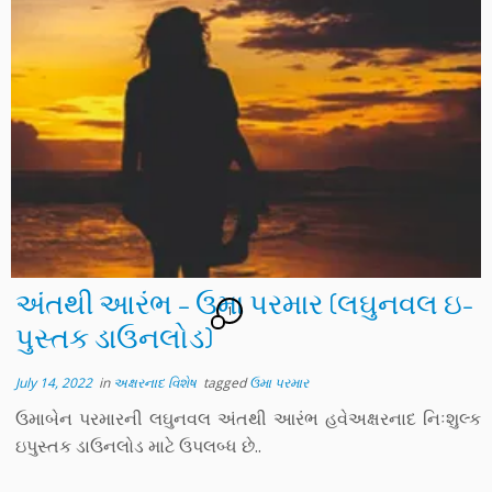
અંતથી આરંભ – ઉમા પરમાર (લઘુનવલ ઇ-
1
પુસ્તક ડાઉનલોડ)
July 14, 2022
in
અક્ષરનાદ વિશેષ
tagged
ઉમા પરમાર
ઉમાબેન પરમારની લઘુનવલ અંતથી આરંભ હવેઅક્ષરનાદ નિઃશુલ્ક
ઇપુસ્તક ડાઉનલોડ માટે ઉપલબ્ધ છે..