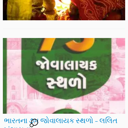
ભારતના ૭૫ જોવાલાયક સ્થળો – લલિત
1