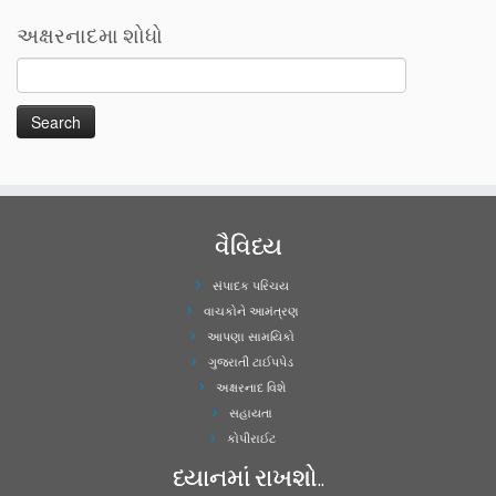
અક્ષરનાદમા શોધો
વૈવિધ્ય
સંપાદક પરિચય
વાચકોને આમંત્રણ
આપણા સામયિકો
ગુજરાતી ટાઈપપેડ
અક્ષરનાદ વિશે
સહાયતા
કોપીરાઈટ
ધ્યાનમાં રાખશો..