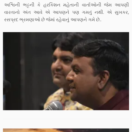
અશ્વિની ભટ્ટની કે હરકિશન મહેતાની વાર્તાઓની જેમ આપણી
વારતાનો અંત આવે એ આપણને પણ ગમતું નથી. એ સુખકર,
રસપ્રદ ભ્રમણાઓ છે જેમાં રહેવાનું આપણને ગમે છે..