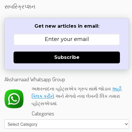
સબસ્ક્રિપ્શન
Get new articles in email:
Subscribe
Aksharnaad Whatsapp Group
અક્ષરનાદના વ્હોટ્સએપ ગ્રુપ સાથે જોડાવ
અહીં
ક્લિક કરીને
અને મેળવો નવા લેખની લિંક તમારા
વ્હોટ્સએપમાં.
Categories
Categories