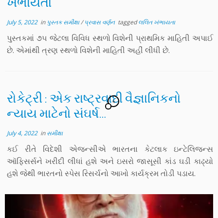
ખંભાયતા
July 5, 2022
in
પુસ્તક સમીક્ષા
/
પ્રવાસ વર્ણન
tagged
લલિત ખંભાયતા
પુસ્તકમાં ૭૫ જેટલા વિવિધ સ્થળો વિશેની પ્રાથમિક માહિતી અપાઈ
છે. એમાંથી ત્રણ સ્થળો વિશેની માહિતી અહીં લીધી છે.
રોકેટ્રી : એક રાષ્ટ્રવાદી વૈજ્ઞાનિકનો
4
ન્યાય માટેનો સંઘર્ષ…
July 4, 2022
in
સમીક્ષા
કઈ રીતે વિદેશી એજન્સીએ ભારતના કેટલાક ઇન્ટેલિજન્સ
ઑફિસર્સને ખરીદી લીધાં હશે અને ઇસરો જાસૂસી કાંડ ઘડી કાઢ્યો
હશે જેથી ભારતનો સ્પેસ રિસર્ચનો આખો કાર્યક્રમ તોડી પડાય.