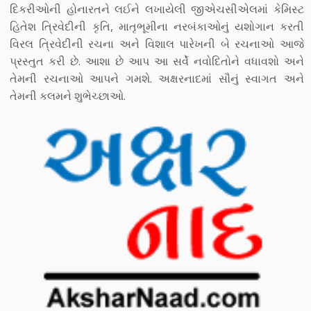
દિકરીઓની હોનારતને લઈને લખાયેલી જીએચસીએલમાં કેમિસ્ટ
હિતેશ ત્રિવેદીની કૃતિ, માતૃભૂમીના નરબંકાઓનું યશોગાન કરતી
વિરલ ત્રિવેદીની રચના અને વિશાલ પારેખની બે રચનાઓ આજે
પ્રસ્તુત કરી છે. આશા છે આપ આ સર્વે નવોદિતોને વધાવશો અને
તેમની રચનાઓ આપને ગમશે. અક્ષરનાદમાં સૌનું સ્વાગત અને
તેમની કલમને શુભેચ્છાઓ.