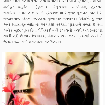
આજે માણો વેર વિરાસત નવલકથાનો બારમો ભાગ. ફેમિના, મનોરમા,
મનોહર કહાનિયાં (હિન્દી), ચિત્રલેખા, અભિયાન, ગુજરાત
સમાચાર, સમકાલીન વગેરે પ્રકાશનોમાં સફળતાપૂઋવક કામગીરી
બજાવનાર, જેમની ૨૦૦૩માં પ્રકાશિત નવલકથા ‘મોક્ષ’ને ગુજરાત
અને મહારાષ્ટ્ર સાહિત્ય અકાદમી તરફથી પુરસ્કારો મળ્યા છે તેવા
અનેક સુંદર પુસ્તકોના લેખિકા પિન્કી દલાલની કલમે અક્ષરનાદ પર
ચાલી રહી છે એક દિલધડક, રોમાંચક અને દરેક પ્રકરણે અનોખી
ઉત્કંઠા જગાવતી નવલકથા ‘વેર વિરાસત’