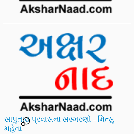
સાપુતારા પ્રવાસના સંસ્મરણો – મિત્સુ
6
મહેતા