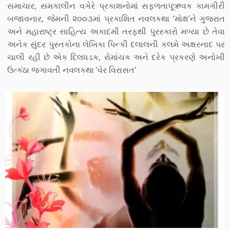
સમાચાર, સમકાલીન વગેરે પ્રકાશનોમાં સફળતાપૂઋવક કામગીરી
બજાવનાર, જેમની ૨૦૦૩માં પ્રકાશિત નવલકથા ‘મોક્ષ’ને ગુજરાત
અને મહારાષ્ટ્ર સાહિત્ય અકાદમી તરફથી પુરસ્કારો મળ્યા છે તેવા
અનેક સુંદર પુસ્તકોના લેખિકા પિન્કી દલાલની કલમે અક્ષરનાદ પર
ચાલી રહી છે એક દિલધડક, રોમાંચક અને દરેક પ્રકરણે અનોખી
ઉત્કંઠા જગાવતી નવલકથા ‘વેર વિરાસત’