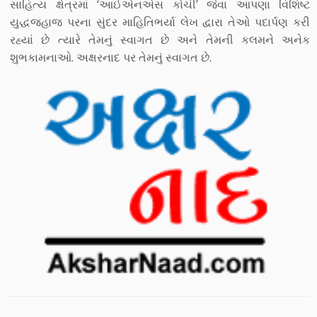
સાહિત્ય ક્ષેત્રમાં ‘આઈએનએસ કોચી’ જેવા આપણા વિશિષ્ટ
યુદ્ધજહાજ પરના સુંદર માહિતિભર્યા લેખ દ્વારા તેઓ પદાર્પણ કરી
રહ્યાં છે ત્યારે તેમનું સ્વાગત છે અને તેમની કલમને અનેક
શુભકામનાઓ. અક્ષરનાદ પર તેમનું સ્વાગત છે.