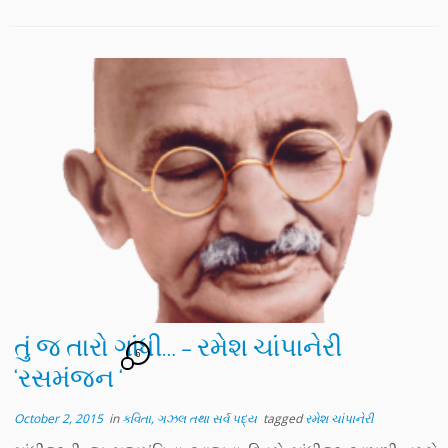
તું જ તારો ગાંધી… – રમેશ ચાંપાનેરી
6
‘રસમંજન ‘
October 2, 2015
in
કવિતા, ગઝલ તથા સર્વ પદ્ય
tagged
રમેશ ચાંપાનેરી