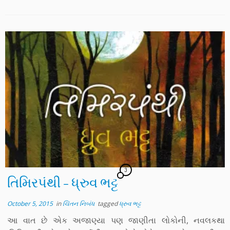
3
તિમિરપંથી – ધ્રુવ ભટ્ટ
October 5, 2015
in
ચિંતન નિબંધ
tagged
ધ્રુવ ભટ્ટ
આ વાત છે એક અજાણ્યા પણ જાણીતા લોકોની, નવલકથા