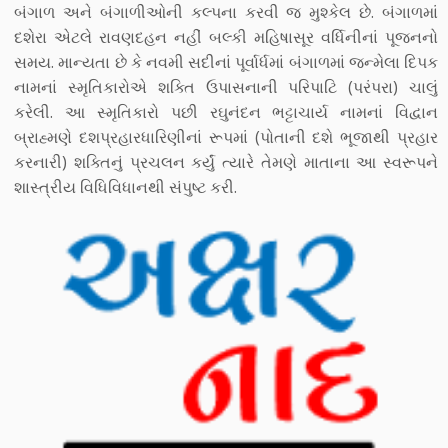
બંગાળ અને બંગાળીઓની કલ્પના કરવી જ મુશ્કેલ છે. બંગાળમાં
દશેરા એટલે રાવણદહન નહીં બલ્કી મહિષાસૂર વર્ધિનીનાં પૂજનનો
સમય. માન્યતા છે કે નવમી સદીનાં પૂર્વાર્ધમાં બંગાળમાં જન્મેલા દિપક
નામનાં સ્મૃતિકારોએ શક્તિ ઉપાસનાની પરિપાટિ (પરંપરા) ચાલું
કરેલી. આ સ્મૃતિકારો પછી રઘુનંદન ભટ્ટાચાર્ય નામનાં વિદ્વાન
બ્રાહ્મણે દશપ્રહારધારિણીનાં રૂપમાં (પોતાની દશે ભૂજાથી પ્રહાર
કરનારી) શક્તિનું પ્રચલન કર્યું ત્યારે તેમણે માતાના આ સ્વરૂપને
શાસ્ત્રીય વિધિવિધાનથી સંપુષ્ટ કરી.