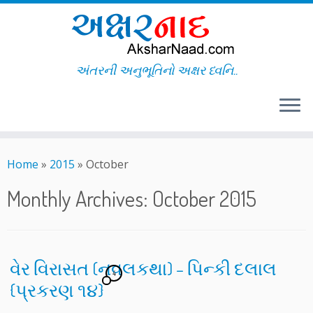
અંતરની અનુભૂતિનો અક્ષર ધ્વનિ..
Skip
to
Home
»
2015
»
October
content
Monthly Archives:
October 2015
વેર વિરાસત (નવલકથા) – પિન્કી દલાલ
4
{પ્રકરણ ૧૪}