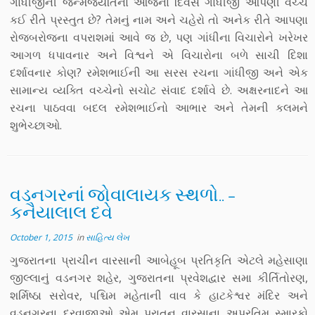
ગાંધીજીની જન્મજયંતિના આજના દિવસે ગાંધીજી આપણી વચ્ચે
કઈ રીતે પ્રસ્તુત છે? તેમનું નામ અને ચહેરો તો અનેક રીતે આપણા
રોજબરોજના વપરાશમાં આવે જ છે, પણ ગાંધીના વિચારોને ખરેખર
આગળ ધપાવનાર અને વિશ્વને એ વિચારોના બળે સાચી દિશા
દર્શાવનાર કોણ? રમેશભાઈની આ સરસ રચના ગાંધીજી અને એક
સામાન્ય વ્યક્તિ વચ્ચેનો સચોટ સંવાદ દર્શાવે છે. અક્ષરનાદને આ
રચના પાઠવવા બદલ રમેશભાઈનો આભાર અને તેમની કલમને
શુભેચ્છાઓ.
વડનગરનાં જોવાલાયક સ્થળો.. –
કનૈયાલાલ દવે
October 1, 2015
in
સાહિત્ય લેખ
ગુજરાતના પ્રાચીન વારસાની આબેહૂબ પ્રતિકૃતિ એટલે મહેસાણા
જીલ્લાનું વડનગર શહેર, ગુજરાતના પ્રવેશદ્વાર સમા કીર્તિતોરણ,
શર્મિષ્ઠા સરોવર, પશ્ચિમ મહેતાની વાવ કે હાટકેશ્વર મંદિર અને
વડનગરના દરવાજાઓ એમ પુરાતન વારસાના અપ્રતિમ સ્મારકો