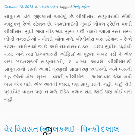
October 12, 2015
in
પ્રવાસ વર્ણન
tagged
મિત્સુ મહેતા
સાપુતારા ડાંગ જીલ્લામાં આવેલું છે. બીલીમોરા સાપુતારાથી સૌથી
નજીકનું રેલ્વે સ્ટેશન છે. અમદાવાદથી મુંબઈ લોકલ ટ્રેઈન પકડી
બીલીમોરા સુધી જવા નીકળ્યા. સુરત પછી તમને આખા રસ્તે મસ્ત
લીલી વનરાઈઓ – ખેતરો જોવા મળે. બીલીમોરા બસ સ્ટેશન – રેલ્વે
સ્ટેશન સામે સામે જ છે. અમે સમયસર ૮.૩૦ – ૮.૪૫ સુધીમાં પહોચી
ગયા અને ત્યાં ‘ઈન્કવાયરી ઓફિસ’ માં પૂછતા ખબર પડી કે એક
બસ ‘સપ્તશ્રુંગી-સાપુતારા’ની, ૯ વાગ્યે આવશે. બીલીમોરાથી
સાપુતારાનો રસ્તો આશરે ત્રણથી સાડાત્રણ કલાકનો. અમે બસની
રાહ જોતાં બેઠા. સુરત – વઘઈ, બીલીમોરા – અમદાવાદ એમ બધી
બસ એક પછી એક આવતી જાય, પણ સાપુતારાની નહીં. પાછું કોઈ
પ્રાઈવેટ વાહન પણ ન મળે. દોઢેક કલાક રાહ જોઈ પણ કોઈ બસ
નહીં.
વેર વિરાસત (નવલકથા) – પિન્કી દલાલ
3