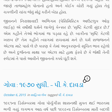
જાણે તાજમહેલ પોતાનો હતો અને કોઈક ચોરી ગયું હોય તેવું
ચકલીની ચાંચ જેવું મોઢું કરીને બેઠા હોય.
જીવનને નિરાશાવાદી અભિગમ (પેસિમિસ્ટિક આઉટલુક ઓફ
લાઈફ) એ વર્ષોથી ધર્મને લાગેલું કેન્સર છે. ‘સૃષ્ટિ કેટલી સુંદર છે..!’
એમ કહીને તેઓ ભોગમાં જ પડ્યા રહે છે. બાકીના ‘સૃષ્ટિ કેટલી
ખરાબ છે’ તેમ કહીને ત્યાગમાં રાચવામાં મને છે. ધર્મ સજ્જનને
એટલા માટે પાસે લે છે કારણ કે તેમાં અનુકરણનો સૂચિત ભાવ રહેલો
છે અને દુર્જનના માથા પર એટલ માટે હાથ ફેરવે છે કે જેથી તેની
સ્લેટમાં તે પાસે આવીને જીવનનો કક્કો ઘૂંટી શકે.
9
ગોવા : ૧૯૭૦ સુધી.. – પી. કે. દાવડા
October 6, 2015
in
સાહિત્ય લેખ
tagged
પી. કે. દાવડા
૧૯૬૧ના ડિસેમ્બરમા ગોવા પોર્ચુગીસ શાસનથી મુક્ત થઈ ભારતમા
ભળી ગયું. લગભગ આઠ વર્ષ પછી ૧૯૬૯ના ડિસેમ્બરમા મારી બદલી