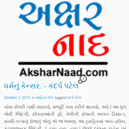
3
ધર્મનું કેન્સર.. – કંદર્પ પટેલ
October 7, 2015
in
સાહિત્ય લેખ
tagged
કંદર્પ પટેલ
બોસ સેલરી નથી વધારતો, મજૂરી કામ કરીને થાક્યો, અરે..! આ ધૂળ
જેવી જિંદગી, છોકરાઓની ફી, પેલીની રોજની અલગ ડિમાન્ડ,
મમ્મી-પપ્પાનું રોજનું એનું એ જ ભાષણ, આ ટ્રાફિકમાં અપ-ડાઉન,
કંટાળાજનક જિંદગી….! હાય..હાય…હાય..! છેલ્લે દરેકના ચહેરા પર