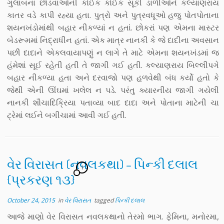
ગુલાબના છોડવાઓની કોઈક કોઈક સૂકી ડાળીઓને કલ્યાણરાય
કાતર વડે કાપી રહ્યા હતા. પુત્રો અને પુત્રવધૂઓ હજુ પોતપોતાના
શયનખંડોમાંથી બહાર નીકળ્યાં ન હતાં. છોકરાં પણ એમના માસ્ટર
બેડરૂમમાં નિદ્રાધીન હતાં. એક માત્ર નાનકી કે જે દાદીના અવસાન
પછી દાદાને એકલવાયાપણું ન લાગે તે માટે એમના શયનખંડમાં જ
હંમેશાં સૂઈ રહેતી હતી તે જાગી ગઈ હતી. કલ્યાણરાય બિલ્લીપગે
બહાર નીકળ્યા હતા અને દરવાજો પણ હળવેથી બંધ કર્યો હતો કે
જેથી એની ઊંઘમાં ખલેલ ન પડે. પરંતુ ક્યારનીય જાગી ગયેલી
નાનકી શૌચાદિક્રિયા પતાવ્યા બાદ દાદા અને પોતાના માટેની ચા
ટ્રેમાં લઈને બગીચામાં આવી ગઈ હતી.
વેર વિરાસત (નવલકથા) – પિન્કી દલાલ
1
{પ્રકરણ ૧૩}
October 24, 2015
in
વેર વિરાસત
tagged
પિન્કી દલાલ
આજે માણો વેર વિરાસત નવલકથાનો તેરમો ભાગ. ફેમિના, મનોરમા,