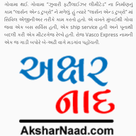
ગોવામા થઈ. ગોવામા “ઝુવારી ફર્ટીલાઈઝર લીમીટેડ” ના નિર્માણનું
કામ “લાર્સન એન્ડ ટુબ્રો” ને મળેલું. હું ત્યારે “લાર્સન એન્ડ ટુબ્રો” માં
સિવિલ એંજીનીઅર તરીકે કામ કરતો હતો. એ વખતે મુંબઈથી ગોવા
જવા એક બસ સર્વિસ હતી, એક ship service હતી અને પૂનાથી
બદલી કરી એક મીટરગેજ રેલ્વે હતી. રોજ Vasco Express નામની
એક જ ગાડી બપોરે બે-અઢી વાગે મડગાંવ પહોંચતી.