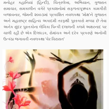
મનોહર કહાનિયાં (હિન્દી), ચિત્રલેખા, અભિયાન, ગુજરાત
સમાચાર, સમકાલીન વગેરે પ્રકાશનોમાં સફળતાપૂઋવક કામગીરી
બજાવનાર, જેમની ૨૦૦૩માં પ્રકાશિત નવલકથા ‘મોક્ષ’ને ગુજરાત
અને મહારાષ્ટ્ર સાહિત્ય અકાદમી તરફથી પુરસ્કારો મળ્યા છે તેવા
અનેક સુંદર પુસ્તકોના લેખિકા પિન્કી દલાલની કલમે અક્ષરનાદ પર
ચાલી રહી છે એક દિલધડક, રોમાંચક અને દરેક પ્રકરણે અનોખી
ઉત્કંઠા જગાવતી નવલકથા ‘વેર વિરાસત’