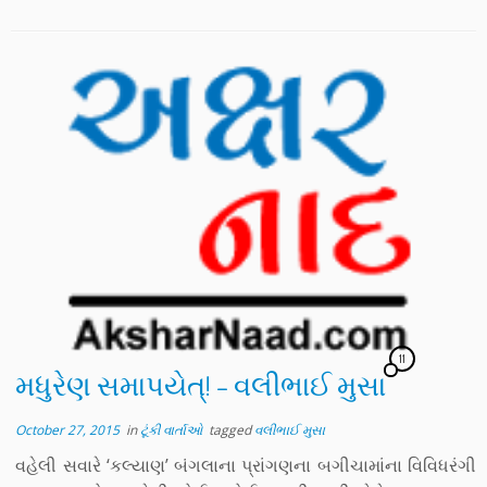
11
મધુરેણ સમાપયેત્! – વલીભાઈ મુસા
October 27, 2015
in
ટૂંકી વાર્તાઓ
tagged
વલીભાઈ મુસા
વહેલી સવારે ‘કલ્યાણ’ બંગલાના પ્રાંગણના બગીચામાંના વિવિધરંગી