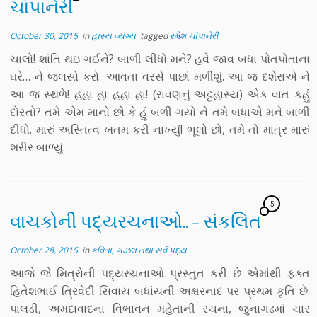
ચાંપાનેરી
October 30, 2015
in
હાસ્ય વ્યંગ્ય
tagged
રમેશ ચાંપાનેરી
ચાલો! શાંતિ થઇ ગઈને? બાળી લીધો મને? હવે જાવ બધા પોતપોતાના
ઘરે… ને જલસો કરો. આવતા વરસે પાછાં મળીશું. આ જ દશેરાએ ને
આ જ સ્થળે! હહા હા હહા હા! (રાવણનું અટ્ટહાસ્ય) એક વાત કહું
દોસ્તો? તમે એમ માનો છો કે હું બળી ગયો ને તમે બધાએ મને બાળી
દીધો. મારું અસ્તિત્વ ખતમ કરી નાખ્યું! ભૂલો છો, તમે તો માત્ર મારું
શરીર બાળ્યું.
5
વાચકોની પદ્યરચનાઓ.. – સંકલિત
October 28, 2015
in
કવિતા, ગઝલ તથા સર્વ પદ્ય
આજે જે મિત્રોની પદ્યરચનાઓ પ્રસ્તુત કરી છે એમાંથી ફક્ત
હિતેશભાઈ ત્રિવેદી સિવાય બધાંયની અક્ષરનાદ પર પ્રથમ કૃતિ છે.
પાલડી, અમદાવાદના વિભાવન મહેતાની રચના, જુનાગઢમાં ચાર