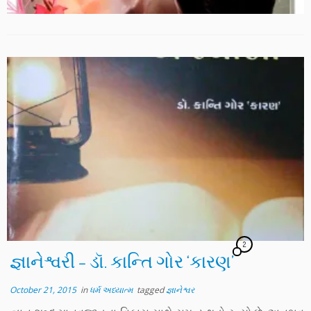
2
જ્ઞાનેશ્વરી – ડૉ. કાન્તિ ગોર ‘કારણ’
October 21, 2015
in
ધર્મ અધ્યાત્મ
tagged
જ્ઞાનેશ્વર