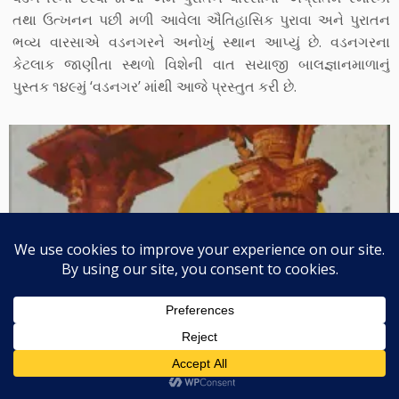
તથા ઉત્ખનન પછી મળી આવેલા ઐતિહાસિક પુરાવા અને પુરાતન
ભવ્ય વારસાએ વડનગરને અનોખું સ્થાન આપ્યું છે. વડનગરના
કેટલાક જાણીતા સ્થળો વિશેની વાત સયાજી બાલજ્ઞાનમાળાનું
પુસ્તક ૧૪૯મું ‘વડનગર’ માંથી આજે પ્રસ્તુત કરી છે.