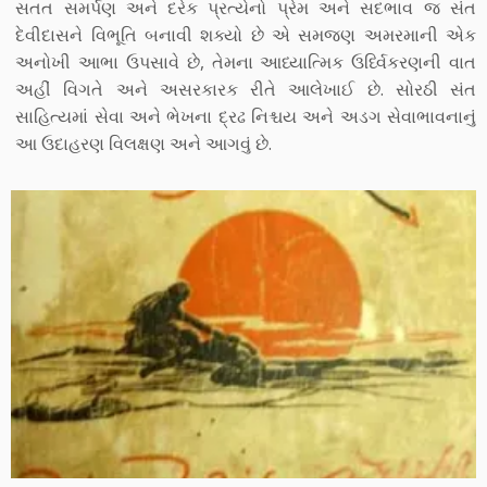
સતત સમર્પણ અને દરેક પ્રત્યેનો પ્રેમ અને સદભાવ જ સંત
દેવીદાસને વિભૂતિ બનાવી શક્યો છે એ સમજણ અમરમાની એક
અનોખી આભા ઉપસાવે છે, તેમના આધ્યાત્મિક ઉર્ધ્વિકરણની વાત
અહીં વિગતે અને અસરકારક રીતે આલેખાઈ છે. સોરઠી સંત
સાહિત્યમાં સેવા અને ભેખના દ્રઢ નિશ્ચય અને અડગ સેવાભાવનાનું
આ ઉદાહરણ વિલક્ષણ અને આગવું છે.