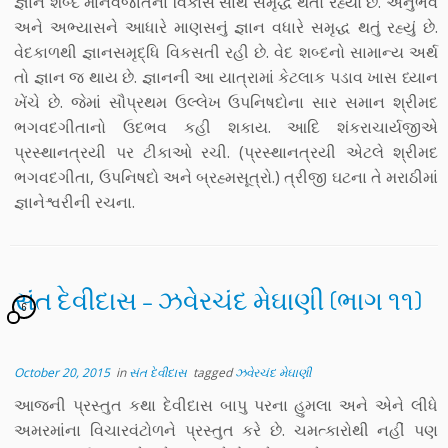
જ્ઞાન શબ્દ માનવજાતના વિકાસ સાથે સમૃદ્ધ થતો રહ્યો છે. અનુભવ
અને અભ્યાસને આધારે માણસનું જ્ઞાન વધારે સમૃદ્ધ થતું રહ્યું છે.
વેદકાળથી જ્ઞાનસમૃદ્ધિ વિકસતી રહી છે. વેદ શબ્દનો સામાન્ય અર્થ
તો જ્ઞાન જ થાય છે. જ્ઞાનની આ યાત્રામાં કેટલાક પડાવ ખાસ ધ્યાન
ખેંચે છે. જેમાં સૌપ્રથમ ઉલ્લેખ ઉપનિષદોના સાર સમાન શ્રીમદ
ભગવદગીતાનો ઉદભવ કહી શકાય. આદિ શંકરાચાર્યજીએ
પ્રસ્થાનત્રયી પર ટીકાઓ રચી. (પ્રસ્થાનત્રયી એટલે શ્રીમદ
ભગવદગીતા, ઉપનિષદો અને બ્રહ્મસૂત્રો.) ત્રીજી ઘટના તે મરાઠીમાં
જ્ઞાનેશ્વરીની રચના.
સંત દેવીદાસ – ઝવેરચંદ મેઘાણી (ભાગ ૧૧)
6
October 20, 2015
in
સંત દેવીદાસ
tagged
ઝવેરચંદ મેઘાણી
આજની પ્રસ્તુત કથા દેવીદાસ બાપુ પરના હુમલા અને એને લીધે
અમરમાંના વિચારવંટોળને પ્રસ્તુત કરે છે. ચમત્કારોથી નહીં પણ