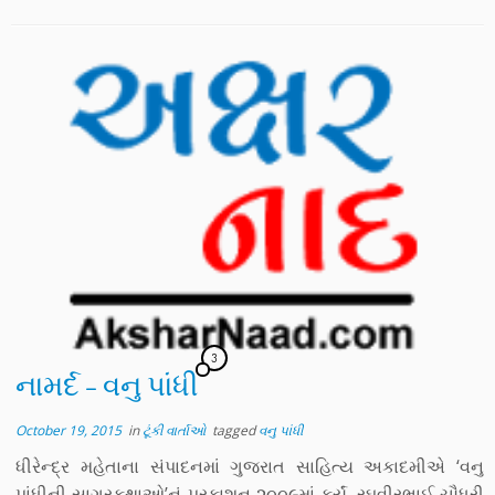
3
નામર્દ – વનુ પાંધી
October 19, 2015
in
ટૂંકી વાર્તાઓ
tagged
વનુ પાંધી
ધીરેન્દ્ર મહેતાના સંપાદનમાં ગુજરાત સાહિત્ય અકાદમીએ ‘વનુ
પાંધીની સાગરકથાઓ’નું પ્રકાશન ૨૦૦૯માં કર્યું, રઘુવીરભાઈ ચૌધરી