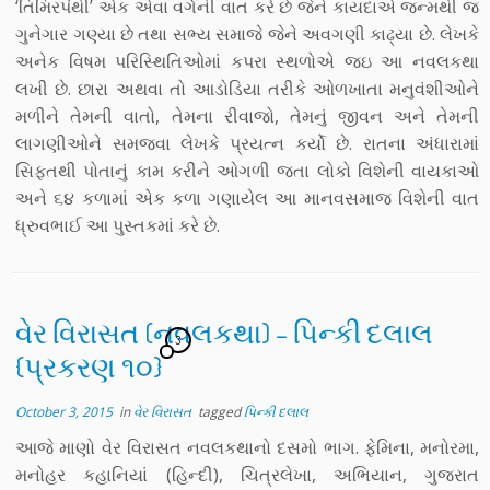
‘તિમિરપંથી’ એક એવા વર્ગની વાત કરે છે જેને કાયદાએ જન્મથી જ
ગુનેગાર ગણ્યા છે તથા સભ્ય સમાજે જેને અવગણી કાઢ્યા છે. લેખકે
અનેક વિષમ પરિસ્થિતિઓમાં કપરા સ્થળોએ જઇ આ નવલકથા
લખી છે. છારા અથવા તો આડોડિયા તરીકે ઓળખાતા મનુવંશીઓને
મળીને તેમની વાતો, તેમના રીવાજો, તેમનું જીવન અને તેમની
લાગણીઓને સમજવા લેખકે પ્રયત્ન કર્યો છે. રાતના અંધારામાં
સિફતથી પોતાનું કામ કરીને ઓગળી જતા લોકો વિશેની વાયકાઓ
અને ૬૪ કળામાં એક કળા ગણાયેલ આ માનવસમાજ વિશેની વાત
ધ્રુવભાઈ આ પુસ્તકમાં કરે છે.
વેર વિરાસત (નવલકથા) – પિન્કી દલાલ
3
{પ્રકરણ ૧૦}
October 3, 2015
in
વેર વિરાસત
tagged
પિન્કી દલાલ
આજે માણો વેર વિરાસત નવલકથાનો દસમો ભાગ. ફેમિના, મનોરમા,
મનોહર કહાનિયાં (હિન્દી), ચિત્રલેખા, અભિયાન, ગુજરાત