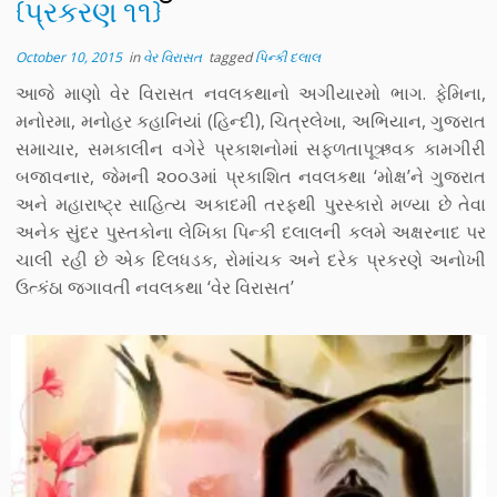
{પ્રકરણ ૧૧}
October 10, 2015
in
વેર વિરાસત
tagged
પિન્કી દલાલ
આજે માણો વેર વિરાસત નવલકથાનો અગીયારમો ભાગ. ફેમિના,
મનોરમા, મનોહર કહાનિયાં (હિન્દી), ચિત્રલેખા, અભિયાન, ગુજરાત
સમાચાર, સમકાલીન વગેરે પ્રકાશનોમાં સફળતાપૂઋવક કામગીરી
બજાવનાર, જેમની ૨૦૦૩માં પ્રકાશિત નવલકથા ‘મોક્ષ’ને ગુજરાત
અને મહારાષ્ટ્ર સાહિત્ય અકાદમી તરફથી પુરસ્કારો મળ્યા છે તેવા
અનેક સુંદર પુસ્તકોના લેખિકા પિન્કી દલાલની કલમે અક્ષરનાદ પર
ચાલી રહી છે એક દિલધડક, રોમાંચક અને દરેક પ્રકરણે અનોખી
ઉત્કંઠા જગાવતી નવલકથા ‘વેર વિરાસત’