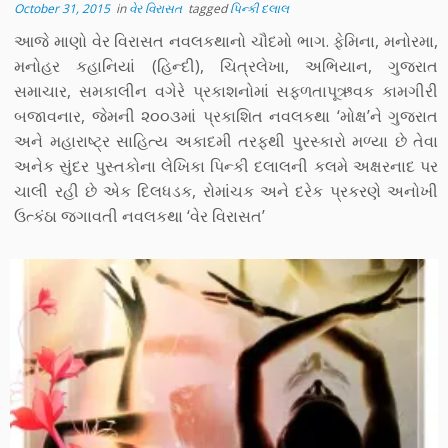
October 31, 2015
in
વેર વિરાસત
tagged
પિન્કી દલાલ
આજે માણો વેર વિરાસત નવલકથાનો ચૌદમો ભાગ. ફેમિના, મનોરમા,
મનોહર કહાનિયાં (હિન્દી), ચિત્રલેખા, અભિયાન, ગુજરાત
સમાચાર, સમકાલીન વગેરે પ્રકાશનોમાં સફળતાપૂઋવક કામગીરી
બજાવનાર, જેમની ૨૦૦૩માં પ્રકાશિત નવલકથા ‘મોક્ષ’ને ગુજરાત
અને મહારાષ્ટ્ર સાહિત્ય અકાદમી તરફથી પુરસ્કારો મળ્યા છે તેવા
અનેક સુંદર પુસ્તકોના લેખિકા પિન્કી દલાલની કલમે અક્ષરનાદ પર
ચાલી રહી છે એક દિલધડક, રોમાંચક અને દરેક પ્રકરણે અનોખી
ઉત્કંઠા જગાવતી નવલકથા ‘વેર વિરાસત’