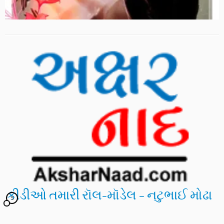
કીડીઓ તમારી રૉલ-મૉડેલ – નટુભાઈ મોઢા
5