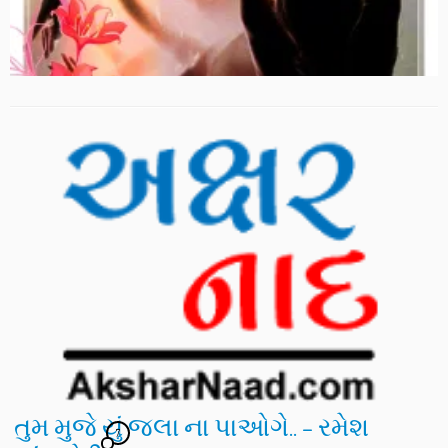
તુમ મુજે યું જલા ના પાઓગે.. – રમેશ
7