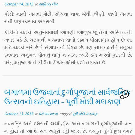
October 14, 2015
in
સાહિત્ય લેખ
કીડી; નાની અથવા મોટી, સોયના નાકા જેવી ઝીણી, કાળી અથવા
રાતી પણ સ્વભાવે એકરાગી.
કીડીનો ચટકો અનુભવવાથી આપણી આજુબાજુ તેના અસ્તિત્વની
ખબર પડે છે. ચટકાની ખંજવાળ લાંબો સમય પીડાદાયક હોય છે. શા
માટે ચટકો ભરે છે તે સંશોધનનો વિષય છે. પણ સામાન્યરીતે મનુષ્ય
સ્વભાવ અનુગત પોતાનું ધાર્યું ન થાય ત્યારે ડંખ મારવો કુદરતી છે.
પરંતું મનુષ્ય અને કીડીના ડીએનએમાં ઘણો તફાવત છે.
બંગાળમાં ઉજવાતાં દુર્ગાપૂજાનાં સાર્વજનિક
10
ઉત્સવનો ઇતિહાસ – પૂર્વી મોદી મલકાણ
October 13, 2015
in
ધર્મ અધ્યાત્મ
tagged
પૂર્વી મોદી મલકાણ
નવરાત્રિ અને દશેરાની ચર્ચા હોય અને બંગાળની દુર્ગાપૂજાની વાત
ન હોય તો આ ઉત્સવ અધૂરો રહી જાય છે. વસ્તુતઃ દુર્ગાપૂજા વગર