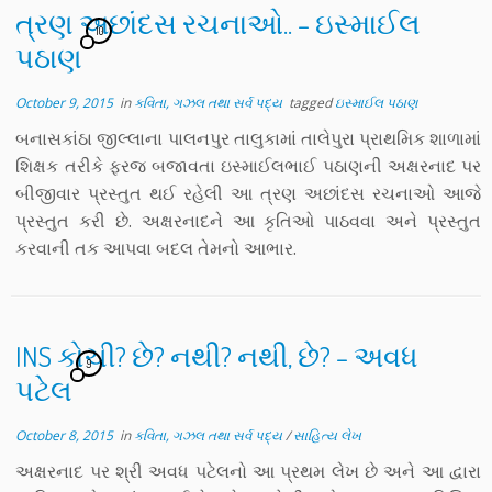
ત્રણ અછાંદસ રચનાઓ.. – ઇસ્માઈલ
10
પઠાણ
October 9, 2015
in
કવિતા, ગઝલ તથા સર્વ પદ્ય
tagged
ઇસ્માઈલ પઠાણ
બનાસકાંઠા જીલ્લાના પાલનપુર તાલુકામાં તાલેપુરા પ્રાથમિક શાળામાં
શિક્ષક તરીકે ફરજ બજાવતા ઇસ્માઈલભાઈ પઠાણની અક્ષરનાદ પર
બીજીવાર પ્રસ્તુત થઈ રહેલી આ ત્રણ અછાંદસ રચનાઓ આજે
પ્રસ્તુત કરી છે. અક્ષરનાદને આ કૃતિઓ પાઠવવા અને પ્રસ્તુત
કરવાની તક આપવા બદલ તેમનો આભાર.
INS કોચી? છે? નથી? નથી, છે? – અવધ
9
પટેલ
October 8, 2015
in
કવિતા, ગઝલ તથા સર્વ પદ્ય
/
સાહિત્ય લેખ
અક્ષરનાદ પર શ્રી અવધ પટેલનો આ પ્રથમ લેખ છે અને આ દ્વારા