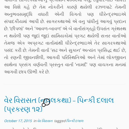
આ વિશે કહે છે તેમ નોકરીને કારણે થયેલી રઝળપાટે તેમની
અનુભવસમૃદ્ધિ વધારી એની વિગતો પણ ધીરેન્દ્રભાઇએ
સંપાદકીયમાં આપી છે. સાગરકથાઓ એ વનુ પાંધીનું આગવું પ્રદાન
છે. ‘છીપલાં’ અને ‘આવળ-બાવળ’ એ બે વાર્તાસંગ્રહો ઉપરાંત ગ્રંથસ્થ
ન થયેલી પણ જુદાં જુદાં સામિયકોમાં પ્રગટ થયેલી સત્તર વાર્તાઓ
તેમજ એક અપ્રગટ વાર્તામાંથી ધીરેન્દ્રભાઇએ તેર સાગરકથાઓ
પસંદ કરી છે. તેમની વાર્તા ‘સઢ અને સુકાન’ અત્યંત પ્રસિદ્ધ થઈ છે,
તો રણની જીવનશૈલી, આગવી પરિસ્થિતિઓ અને તેમાં લોકજીવન
સાથેના પ્રસંગ વર્ણવતી પ્રસ્તુત વાર્તા ‘નામર્દ’ પણ વાચકના મનમાં
આગવી છાપ ઊભી કરે છે.
વેર વિરાસત (નવલકથા) – પિન્કી દલાલ
2
{પ્રકરણ ૧૨}
October 17, 2015
in
વેર વિરાસત
tagged
પિન્કી દલાલ