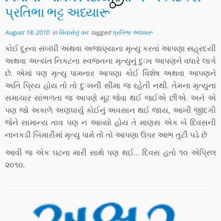
14
પ્રતિભા ભટ્ટ અધ્યારૂ
August 18, 2010
in
વિચારોનું વન
tagged
પ્રતિભા અધ્યારૂ
કોઈ દૂરના સંબંધી અથવા અજાણ્યાના મૃત્યુ કરતાં આપણા સહ્રદયી
અથવા અત્યંત નિકટના સ્વજનના મૃત્યુનું દુઃખ આપણને વધારે લાગે
છે. એમાં પણ મૃત્યુ પામનાર આપણા કોઈ વિશેષ અથવા આપણને
અતિ પ્રિય હોય તો તો દુઃખની સીમા જ રહેતી નથી. તેમના મૃત્યુના
સમાચાર સાંભળતા જ આપણે મૂઢ જેવા થઈ જઈએ છીએ. અને એ
પણ જો અકાળે અણધાર્યુ કોઈનું અવસાન થઈ જાય, આખી જીંદગી
જેને સામાન્ય તાવ પણ ન આવ્યો હોય તે માણસ એક બે દિવસની
નાનકડી બિમારીમાં મૃત્યુ પામે તો તો આપણા ઉપર આભ તુટી પડે છે
આવી જ એક ઘટના મારી સાથે પણ થઈ… દિવસ હતો ૧૦ એપ્રિલ
૨૦૧૦.