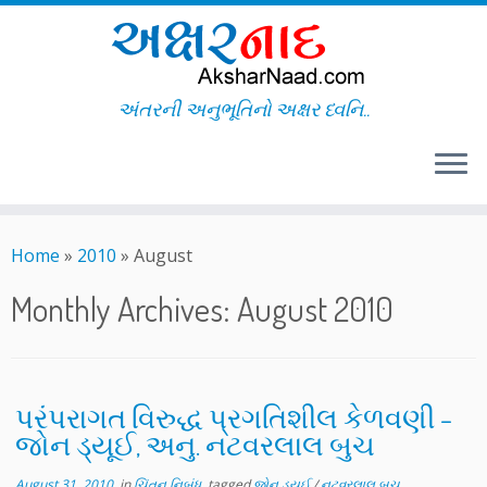
અંતરની અનુભૂતિનો અક્ષર ધ્વનિ..
Skip
to
Home
»
2010
»
August
content
Monthly Archives:
August 2010
પરંપરાગત વિરુદ્ધ પ્રગતિશીલ કેળવણી –
જોન ડ્યૂઈ, અનુ. નટવરલાલ બુચ
August 31, 2010
in
ચિંતન નિબંધ
tagged
જોન ડ્યૂઈ
/
નટવરલાલ બુચ