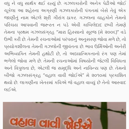
વધુ ને વધુ સાર્થક થઈ રહ્યું છે. ગઝલકારોની અનેક પેઢીઓ જોઈ
ચૂકેલા આ શહેરના અગ્રણી ગઝલકારોની પંગતમાં બેસે તેવું એક
જાણીતું નામ એટલે શ્રી ગૌરાંગ ઠાકર. ગઝલના ચાહકોને તેમનો
પરિચય આપવાની જરૂરત ન પડે એવી કાબિલેદાદ છબી તેમણે
તેમના પ્રથમ ગઝલસંગ્રહ “મારા હિસ્સાનો સૂરજ (મે ૨૦૦૬)” વડે
ઉભી કરી છે. તેમની રચનાઓમાં પરંપરાનું અનુસરણ જોવા મળે છે, તો
પ્રયોગશીલતા તેમની ગઝલોની જીવંતતા છે. ભાવ ઉર્મિઓની અનેરી
અભિવ્યક્તિ તેમની હથોટી છે, તો અધ્યાત્મિકતાનો રંગ પણ તેમાં
ભળેલો જોવા મળે છે. તેમની રચનાઓમાં વિષયોની જેટલી વિવિધતા
અને વિપુલતા છે, એટલી જ સમૃદ્ધિ અને નાવિન્ય પણ છે. તેમનો
બીજો ગઝલસંગ્રહ “વહાલ વાવી જોઈએ” મે ૨૦૧૦માં પ્રકાશિત
થયો છે. લાગણીના ખેતરમાં કવિએ જે વહાલ વાવ્યું છે તેનો આસ્વાદ
લઈએ.