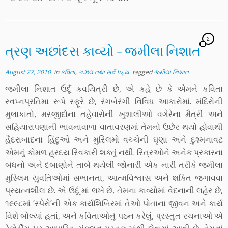
2
ત્રણ અછાંદસ કાવ્યો – જમીલા નિશાત
August 27, 2010
in
કવિતા, ગઝલ તથા સર્વ પદ્ય
tagged
જમીલા નિશાત
જમીલા નિશાત ઉર્દૂ કવયિત્રી છે, એ કહે છે કે એમને કવિતા
સ્વપ્નપ્રતિમા રૂપે સ્ફૂરે છે, રંગબેરંગી વિવિધ આકારોમાં. મંદિરોની
મુલાકાતો, મસ્જીદોના તહેવારોની ખુશાલીઓ વગેરેના મૈત્રી અને
સહિયારાપણાની ભાવનાવાળા વાતાવરણમાં તેમનો ઉછેર થયો હોવાથી
હૈદરાબાદના હિંદુઓ અને મુસ્લિમો વચ્ચેની ઘૃણા અને દુશ્મનાવટ
એમનું કોમળ હ્રદય સ્વિકારી શક્તું નથી. સ્ત્રિઓને અનેક પ્રકારના
બંધનો અને દબાણોને તાબે થયેલી જોનારી એક નારી તરીકે જમીલા
મુસ્લિમ યુવતિઓમાં સભાનતા, આત્મવિશ્વાસ અને શક્તિ જગાવવા
પ્રયત્નશીલ છે. એ ઉર્દૂ માં લખે છે, તેમના કાવ્યોમાં વેદનાની લહેર છે,
૧૯૯૮માં ‘સ્પેરો’ની એક કાર્યશિબિરમાં તેઓ પોતાના જીવન અને કાર્ય
વિશે બોલ્યાં હતાં, અને કવિતાઓનું પઠન કરેલું, પ્રસ્તુત રચનાઓ એ