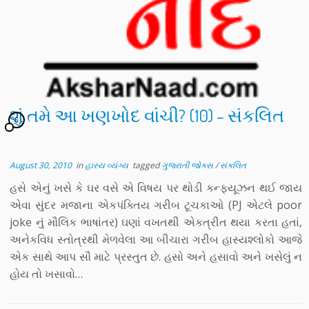
શું તમે આ ખણખોદ વાંચી? (10) – સંકલિત
6
August 30, 2010
in
હાસ્ય વ્યંગ્ય
tagged
ગુજરાતી જોક્સ
/
સંકલિત
હસે એનું ખસે કે ઘર વસે એ વિષય પર થોડી કન્ફ્યૂઝન થઈ જાય
એવા સુંદર મજાના એકપંક્તિય ગરીબ ટૂચકાઓ (PJ એટલે poor
joke નું મૌલિક ભાષાંતર) ઘણાં વખતથી એકત્રીત થયા કરતા હતાં,
અનેકવિધ સ્તોત્રથી મેળવેલા આ બીચારા ગરીબ હાસ્યશ્લોકો આજે
એક સાથે આપ સૌ માટે પ્રસ્તુત છે. હસો અને હસાવો અને ખસેલું ન
હોય તો ખસાવો…