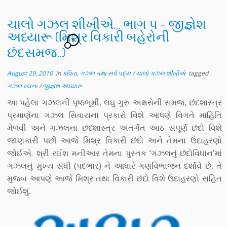
ચાલો ગઝલ શીખીએ… ભાગ ૫ – જીજ્ઞેશ
અધ્યારૂ (મિશ્ર વિકારી બહેરોની
6
છંદસમજ..)
August 29, 2010
in
કવિતા, ગઝલ તથા સર્વ પદ્ય
/
ચાલો ગઝલ શીખીએ
tagged
ગઝલ રચના
/
જીજ્ઞેશ અધ્યારૂ
આ પહેલા ગઝલની પૃષ્ઠભૂમી, લઘુ ગુરુ અક્ષરોની સમજ, છંદશાસ્ત્ર
પ્રમાણેના ગઝલ સિવાયના પ્રકારો વિશે આપણે વિગતે માહિતિ
મેળવી અને ગઝલના છંદશાસ્ત્ર અંતર્ગત આઠ સંપૂર્ણ છંદો વિશે
જાણકારી પછી આજે મિશ્ર વિકારી છંદો અને તેમના ઉદાહરણો
જોઈએ. શ્રી રઈશ મનીઆર તેમના પુસ્તક ‘ગઝલનું છંદોવિધાન’માં
ગઝલનું મુખ્ય સંધી (પદભાર) ને આધારે ગણવિભાજન દર્શાવે છે, તે
મુજબ આપણે આજે મિશ્ર તથા વિકારી છંદો વિશે ઉદાહરણો સહિત
જોઈશું.