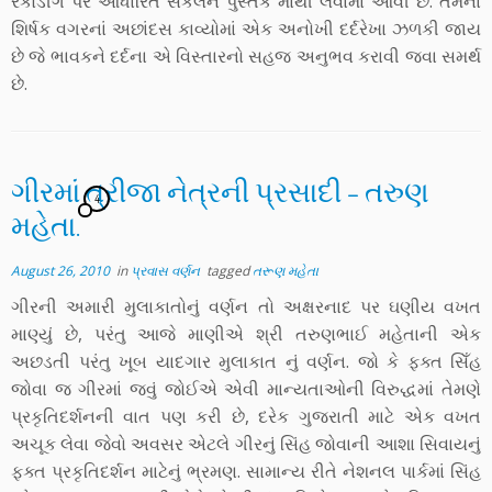
રેકોર્ડીંગ પર આધારિત સંકલન પુસ્તક માંથી લેવામાં આવી છે. તેમનાં
શિર્ષક વગરનાં અછાંદસ કાવ્યોમાં એક અનોખી દર્દરેખા ઝળકી જાય
છે જે ભાવકને દર્દના એ વિસ્તારનો સહજ અનુભવ કરાવી જવા સમર્થ
છે.
ગીરમાં ત્રીજા નેત્રની પ્રસાદી – તરુણ
4
મહેતા.
August 26, 2010
in
પ્રવાસ વર્ણન
tagged
તરૂણ મહેતા
ગીરની અમારી મુલાકાતોનું વર્ણન તો અક્ષરનાદ પર ઘણીય વખત
માણ્યું છે, પરંતુ આજે માણીએ શ્રી તરુણભાઈ મહેતાની એક
અછડતી પરંતુ ખૂબ યાદગાર મુલાકાત નું વર્ણન. જો કે ફક્ત સિઁહ
જોવા જ ગીરમાં જવું જોઈએ એવી માન્યતાઓની વિરુદ્ધમાં તેમણે
પ્રકૃતિદર્શનની વાત પણ કરી છે, દરેક ગુજરાતી માટે એક વખત
અચૂક લેવા જેવો અવસર એટલે ગીરનું સિંહ જોવાની આશા સિવાયનું
ફક્ત પ્રકૃતિદર્શન માટેનું ભ્રમણ. સામાન્ય રીતે નેશનલ પાર્કમાં સિંહ