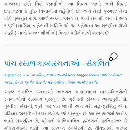
ગઝલના છંદો વિશે જાણીએ. આ વિષય લાંબો અને વિશદ
છણાવટવાળો હોઈ વિભાગોમાં વહેંચેલો છે, અને તેથી ક્રમશઃ તેના
ખંડો પ્રસ્તુત થશે. આજે રૂકન, અરકાન, અને તેનાથી બનતી આઠ
સંપૂર્ણ (સાલિમ) બહેરોની માહિતિ એ. આ પહેલાના આ શ્રેણીના લેખો
અહીં ( ચાલો ગઝલ શીખીએ) ક્લિક કરીને વાંચી શકાય છે.
1
પાંચ રસાળ કાવ્યરચનાઓ – સંકલિત
August 20, 2010
in
કવિતા, ગઝલ તથા સર્વ પદ્ય
tagged
જયકાંત જાની
/
ડીમ્પલ
આશાપુરી
/
ડૉ. પ્રવીણ સેદાની
/
મહેન્દ્રસિંહ પઢિયાર 'મરમી'
/
સંકલિત
આજે સંકલિત રચનાઓ અંતર્ગત અક્ષરનાદન વાચકમિત્રોની
રચનાઓનો રસથાળ પ્રસ્તુત છે. શ્રીમતી ડીમ્પલ આશાપુરી, ડૉ.
પ્રવીણ સેદાની, શ્રી જયકાંત જાની અને શ્રી મહેન્દ્રસિંહ એન.
પઢિયાર ‘મરમી’ ની રચનાઓ આજે પ્રસ્તુત છે. આ રસથાળમાં અનેક
ભાવો સંગ્રહિત છે, પ્રેમની અભિવ્યક્તિ, હઝલની પ્રતિહઝલ કે
ગોધરાકાંડની વાતો, આ સંકલન રંગબેરંગી છે, વૈવિધ્યથી ભરપૂર