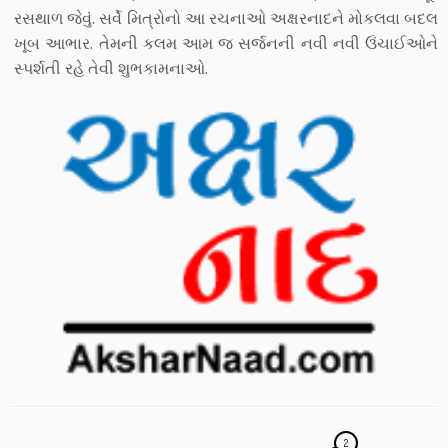
રસથાળ જેવું. સર્વે મિત્રોનો આ રચનાઓ અક્ષરનાદને મોકલવા બદલ
ખૂબ આભાર. તેમની કલમ આમ જ સર્જનની નવી નવી ઉંચાઈઓને
સ્પર્શતી રહે તેવી શુભકામનાઓ.
2