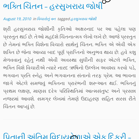
ભક્તિ ચિંતન – હરસુખરાય જોષી
August 19, 2010
in
વિચારોનું વન
tagged
હરસુખરાય જોશી
શ્રી હરસુખરાય જોશીની કૃતિઓ અક્ષરનાદ પર આ પહેલા પણ
પ્રસ્તુત થઈ છે. તેઓ મહદંશે ચિંતનાત્મક લેખો લખે છે. આજે પ્રસ્તુત
છે તેમનાં ભક્તિ વિશેના વિચારો સાથેનું ચિંતન. ભક્તિ એ એવી એક
શક્તિ છે જેના આવ્યા બાદ પૂર્ણ પ્રાપ્તિનો અનુભવ થાય છે. હવે કશુ
મેળવવાનું રહેતું નથી એવી અવસ્થા સુધીની સફર એટલે ભક્તિ,
ભક્તિ વિશે વિચારીએ ત્યારે નારદ ઋષિનો ઉલ્લેખ અવશ્ય કરવો પડે,
ભગવાન પ્રતિ સ્નેહ અને ભગવાનના સંતાનો તરફ પ્રેમ. આ ભાવના
જાગે એટલે સમજવું ભક્તિના પ્રારંભની શરૂઆત થઈ. ભક્તિનું
પ્રથમ લક્ષણ, માણસ દરેક પરિસ્થિતિમાં આત્મસંતુષ્ટ અને પ્રસન્ન
નજરમાં આવશે. સમગ્ર લેખમાં તેમણે ઉદાહરણ સહિત સરસ રીતે
ચિંતન આપ્યું છે.
પિતાની અંતિમ વિદાયવેળાએ એક દિકરી –