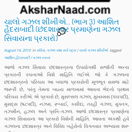
ચાલો ગઝલ શીખીએ… (ભાગ 3) આશિત
હૈદરાબાદી (છંદશાસ્ત્ર પ્રમાણેના ગઝલ
10
સિવાયના પ્રકારો)
August 14, 2010
in
કવિતા, ગઝલ તથા સર્વ પદ્ય
/
ચાલો ગઝલ શીખીએ
tagged
આશિત હૈદરાબાદી
/
ગઝલ રચના
આજે ગઝલ સિવાય છંદશાસ્ત્રના ઉપયોગથી સર્જાતી અન્ય
પ્રકારની રચનાઓ વિશે માહિતિ લઈએ. જો કે ગઝલના
છંદશાસ્ત્રનો પરિચય આ બધાજ પ્રકારોની મૂળભૂત સમજ માટે
જરૂરી છે, પરંતુ તેમના બાહ્ય માળખામાં આવતા ભેદનો પ્રથમ
પરિચય કરીએ. એ પ્રકારો છે, મુસલ્સલ ગઝલ, મુખમ્મસ (પંચપદી),
મુસદ્સ (ષટપદી), નઝમ, રૂબાઈ, કસીદા, તરહી ગઝલ, મુક્તક,
તઝમીન, હઝલ અને પ્રતિ-ગઝલ. આજે છંદશાસ્ત્ર પ્રમાણેના
ગઝલ સિવાયના આ પ્રકારો વિશેની માહિતિ. આવતા અંકથી હવે
ગઝલના છંદશાસ્ત્ર અને વિવિધ બહેરોનો વિગતવાર અભ્યાસ શરૂ