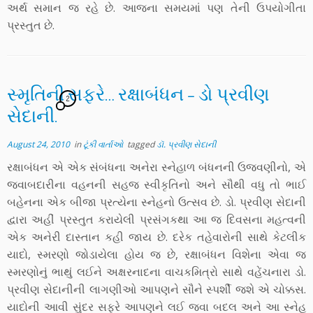
અર્થ સમાન જ રહે છે. આજના સમયમાં પણ તેની ઉપયોગીતા
પ્રસ્તુત છે.
સ્મૃતિની સફરે… રક્ષાબંધન – ડો પ્રવીણ
2
સેદાની.
August 24, 2010
in
ટૂંકી વાર્તાઓ
tagged
ડૉ. પ્રવીણ સેદાની
રક્ષાબંધન એ એક સંબંધના અનેરા સ્નેહાળ બંધનની ઉજવણીનો, એ
જવાબદારીના વહનની સહજ સ્વીકૃતિનો અને સૌથી વધુ તો ભાઈ
બહેનના એક બીજા પ્રત્યેના સ્નેહનો ઉત્સવ છે. ડો. પ્રવીણ સેદાની
દ્વારા અહીં પ્રસ્તુત કરાયેલી પ્રસંગકથા આ જ દિવસના મહત્વની
એક અનેરી દાસ્તાન કહી જાય છે. દરેક તહેવારોની સાથે કેટલીક
યાદો, સ્મરણો જોડાયેલા હોય જ છે, રક્ષાબંધન વિશેના એવા જ
સ્મરણોનું ભાથું લઈને અક્ષરનાદના વાચકમિત્રો સાથે વહેંચનારા ડો.
પ્રવીણ સેદાનીની લાગણીઓ આપણને સૌને સ્પર્શી જશે એ ચોક્કસ.
યાદોની આવી સુંદર સફરે આપણને લઈ જવા બદલ અને આ સ્નેહ