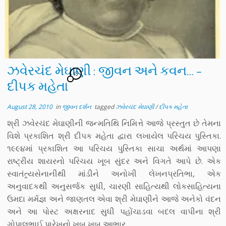
ઝવેરચંદ મેઘાણી : જીવન અને કવન… –
15
દીપક મહેતા
August 28, 2010
in
જીવન દર્શન
tagged
ઝવેરચંદ મેઘાણી
/
દીપક મહેતા
શ્રી ઝવેરચંદ મેઘાણીની જન્મતિથિ નિમિત્તે આજે પ્રસ્તુત છે તેમના
વિશે પ્રકાશિત શ્રી દીપક મહેતા દ્વારા લખાયેલ પરિચય પુસ્તિકા.
૧૯૯૪માં પ્રકાશિત આ પરિચય પુસ્તિકા સાચા અર્થમાં આપણા
રાષ્ટ્રીય શાયરનો પરિચય ખૂબ સુંદર અને વિગતે આપે છે. એક
સ્વાતંત્ર્યસેનાનીથી માંડીને અનોખી લેખનપ્રતિભા, એક
અનુવાદકથી અનુસર્જક સુધી, ચારણી સાહિત્યથી લોકસાહિત્યના
ઉમદા મર્મજ્ઞ અને જાણતલ એવા શ્રી મેઘાણીને આજે અનેકો વંદન
અને આ પોસ્ટ અક્ષરનાદ સુધી પહોંચાડવા બદલ વાપીના શ્રી
ગોપાલભાઈ પારેખનો ખૂબ ખૂબ આભાર.