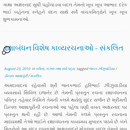
ગાથા અક્ષરનાદ સુધી પહોંચાડવા બદલ તેમનો ખૂબ ખૂબ આભાર. દરેક
ભાઈ બહેનના સ્નેહને વંદન સાથે સર્વે વાંચકમિત્રોને ખૂબ ખૂબ
શુભકામનાઓ.
રક્ષાબંધન વિશેષ કાવ્યરચનાઓ – સંકલિત
1
August 23, 2010
in
કવિતા, ગઝલ તથા સર્વ પદ્ય
tagged
જનક ઝીંઝુવાડિયા
/
ડીમ્પલ આશાપુરી
/
સંકલિત
અમદાવાદના રહેવાસી શ્રી જનકભાઈ હરિભાઈ ઝીંઝુવાડીયા
વ્યવસાયે સિવિલ ઇજનેર છે. તેમની પ્રસ્તુત રચના રક્ષાબંધનના
પવિત્ર તહેવાર નિમિત્તે તેમની કલમે થયેલું સુંદર સર્જન છે શ્રીમતી
ડિમ્પલ આશાપુરીની રચનાઓ આ પહેલા ઘણી વખત અક્ષરનાદ પર
પ્રસ્તુત થતી રહી છે. આજે તેમની કલમે પ્રસ્તુત રચનાના
માધ્યમથી તેઓ ભાઈને રક્ષાબંધનના કાવ્યમય મુબારક પાઠવે છે. બંને
મિત્રોનો આ સુંદર રચનાઓ અક્ષરનાદને મોકલવા બદલ તેમનો ખૂબ