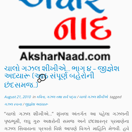
ચાલો ગઝલ શીખીએ… ભાગ ૪ – જીજ્ઞેશ
અધ્યારૂ (આઠ સંપૂર્ણ બહેરોની
9
છંદસમજ..)
August 21, 2010
in
કવિતા, ગઝલ તથા સર્વ પદ્ય
/
ચાલો ગઝલ શીખીએ
tagged
ગઝલ રચના
/
જીજ્ઞેશ અધ્યારૂ
“ચાલો ગઝલ શીખીએ…” શૃંખલા અંતર્ગત આ પહેલા ગઝલની
પૃષ્ઠભૂમી, લઘુ ગુરુ અક્ષરોની સમજ અને છંદશાસ્ત્ર પ્રમાણેના
ગઝલ સિવાયના પ્રકારો વિશે આપણે વિગતે માહિતિ મેળવી. હવે