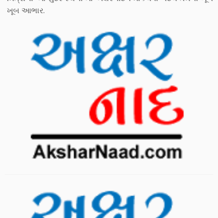
ખૂબ આભાર.