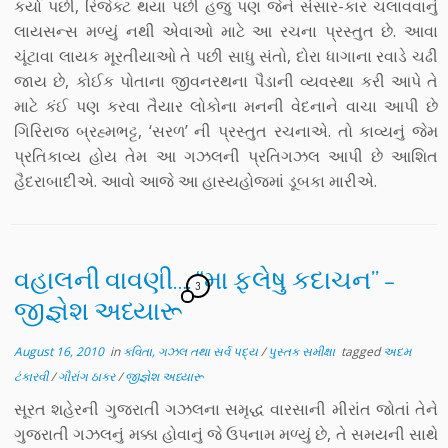
કર્યા પછી, રિજેક્ટ થયા પછી હજુ પણ જેને સંસાર-કાર ચલાવવાનું
લાયસન્સ મળ્યું નથી એવાઓ માટે આ રચના પ્રસ્તુત છે. આવા
ચૂંટાવા લાયક મૂરતીયાઓ તે પછી સાધુ સંતો, દોરા ધાગાના રવાડે ચઢી
જાય છે, કોઈક પોતાના જીવનરથના પૈડાની વ્યવસ્થા કરી આપે તે
માટે કંઈ પણ કરવા તૈયાર લોકોના મનની વેદનાને વાચા આપી છે
ગિરિરાજ બ્રહ્મભટ્ટ, ‘સરળ’ ની પ્રસ્તુત રચનાએ. તો કાવ્યનું જેમ
પ્રતિકાવ્ય હોય તેમ આ ગઝલની પ્રતિગઝલ આપી છે આશિત
હૈદરાબાદીએ. આવો આજે આ હાસ્યહોજમાં ડૂબકા મારીએ.
વહાલની વાવણી…. “મા ફલેષુ કદાચન” –
3
જીજ્ઞેશ અધ્યારૂ
August 16, 2010
in
કવિતા, ગઝલ તથા સર્વ પદ્ય
/
પુસ્તક સમીક્ષા
tagged
અદમ
ટંકારવી
/
ગૌરાંગ ઠાકર
/
જીજ્ઞેશ અધ્યારૂ
સૂરત શહેરની ગુજરાતી ગઝલના સમૃદ્ધ વારસાની મીરાંત જોતાં તેને
ગુજરાતી ગઝલનું મક્કા હોવાનું જે ઉપનામ મળ્યું છે, તે સમયની સાથે