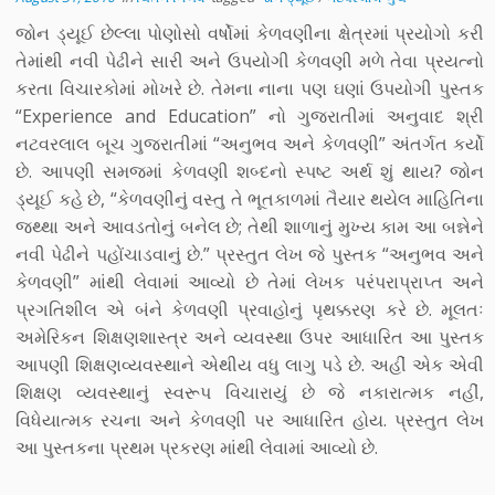
જોન ડ્યૂઈ છેલ્લા પોણોસો વર્ષોમાં કેળવણીના ક્ષેત્રમાં પ્રયોગો કરી
તેમાંથી નવી પેઢીને સારી અને ઉપયોગી કેળવણી મળે તેવા પ્રયત્નો
કરતા વિચારકોમાં મોખરે છે. તેમના નાના પણ ઘણાં ઉપયોગી પુસ્તક
“Experience and Education” નો ગુજરાતીમાં અનુવાદ શ્રી
નટવરલાલ બૂચ ગુજરાતીમાં “અનુભવ અને કેળવણી” અંતર્ગત કર્યો
છે. આપણી સમજમાં કેળવણી શબ્દનો સ્પષ્ટ અર્થ શું થાય? જોન
ડ્યૂઈ કહે છે, “કેળવણીનું વસ્તુ તે ભૂતકાળમાં તૈયાર થયેલ માહિતિના
જથ્થા અને આવડતોનું બનેલ છે; તેથી શાળાનું મુખ્ય કામ આ બન્નેને
નવી પેઢીને પહોંચાડવાનું છે.” પ્રસ્તુત લેખ જે પુસ્તક “અનુભવ અને
કેળવણી” માંથી લેવામાં આવ્યો છે તેમાં લેખક પરંપરાપ્રાપ્ત અને
પ્રગતિશીલ એ બંને કેળવણી પ્રવાહોનું પૃથક્કરણ કરે છે. મૂલતઃ
અમેરિકન શિક્ષણશાસ્ત્ર અને વ્યવસ્થા ઉપર આધારિત આ પુસ્તક
આપણી શિક્ષણવ્યવસ્થાને એથીય વધુ લાગુ પડે છે. અહીં એક એવી
શિક્ષણ વ્યવસ્થાનું સ્વરૂપ વિચારાયું છે જે નકારાત્મક નહીં,
વિધેયાત્મક રચના અને કેળવણી પર આધારિત હોય. પ્રસ્તુત લેખ
આ પુસ્તકના પ્રથમ પ્રકરણ માંથી લેવામાં આવ્યો છે.