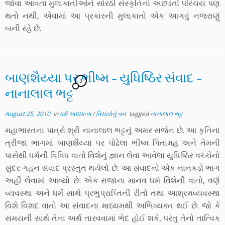
જોવા આવતા મુલાકાતીઓને સોરઠી સંસ્કૃતિનો અછડતો પરિચય પણ
થતો નથી, એવામાં આ પ્રકારની મુલાકાતો એક આગવું નજરાણું
બની રહે છે.
બાણશૈય્યા પર ભીષ્મ – યુધિષ્ઠિર સંવાદ –
3
નાનાલાલ ભટ્ટ
August 25, 2010
in
ધર્મ અધ્યાત્મ
/
વિચારોનું વન
tagged
નાનાલાલ ભટ્ટ
મહાભારતના પાત્રો શ્રી નાનાલાલ ભટ્ટનું અમર સર્જન છે. આ કૃતિના
ત્રીજા ભાગમાં બાણશૈય્યા પર પોઢેલા ભીષ્મ પિતામહ અને તેમની
પાસેથી ધર્મની વિવિધ વાતો વિશેનું જ્ઞાન લેવા આવેલા યુધિષ્ઠિર વચ્ચેનો
સુંદર ગહન સંવાદ પ્રસ્તુત થયેલો છે. આ સંવાદનો એક નાનકડો ભાગ
અહીં લેવામાં આવ્યો છે. એક રાજાના માનવ ધર્મ વિશેની વાતો, વર્ણ
વ્યવસ્થા અને ધર્મ સાથે પ્રભુપ્રાપ્તિની રીતો તથા આશ્રમવ્યવસ્થા
વિશે વિશદ વાતો આ સંવાદના માધ્યમથી અભિવ્યક્ત થઈ છે. જો કે
સમયની સાથે તેના અર્થ તારવવામાં ભેદ હોઈ શકે, પરંતુ તેનો તાત્વિક