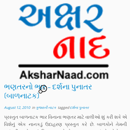
ભણતરનો ભાર – દર્શના પુનાતર
19
(બાળનાટક)
August 12, 2010
in
ગુજરાતી નાટક
tagged
દર્શના પુનાતર
પ્રસ્તુત બાળનાટક ભાર વિનાના ભણતર માટે વાલીઓ શું કરી શકે એ
વિશેનું એક નાનકડું ઉદાહરણ પ્રસ્તુત કરે છે. બાળકોને તેમની