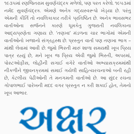
૧૯૩૫માં રણજિતરામ સુવર્ણચંદ્રક મળેલો, પણ પરત કરેલો. ૧૯૫૩માં
નર્મદ સુવર્ણચંદ્રક. એમણે અનેક ગદ્યસ્વરૂપો ખેડ્યા છે. પરંતુ
એમની કીર્તિ તો નવલિકાકાર તરીકે પ્રતિષ્ઠિત છે. અનેક ભાવસભર
વાર્તાઓના સર્જનને કારણે ધૂમકેતુ ગુજરાતી નવલિકાના
આદ્યપ્રણેતા ગણાય છે. ‘તણખા’ મંડળના ચાર ભાગોમાં એમની
વાર્તાઓનો ખજાનો સંગ્રહસ્થ છે. પ્રસ્તુત વાર્તા પણ તણખા ભાગ –
માંથી લેવામાં આવી છે. જુમો ભિસ્તી મારું શાળા સમયથી ખૂબ પ્રિય
પાત્ર રહ્યું છે, મને ખૂબ જ પ્રિય એવી જુમો ભિસ્તી, અપરમાં,
પોસ્ટઓફીસ, લોહીની સગાઈ વગેરે વાર્તાઓ અભ્યાસક્રમમાંથી
નીકળીને જીવનક્રમમાં સમાઈ ગયેલી સાહિત્યરચનાઓ બની રહી
છે, કેટલીય પેઢીઓની તે મનગમતી વાર્તાઓ છે. આ સુંદર રચના
ગોપાલભાઈ પારેખની મદદ વગર પ્રસ્તુત ન કરી શકાઈ હોત, તેમનો
ખૂબ આભાર.