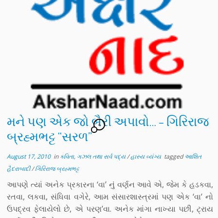
મને પણ એક જો બૈરી અપાવો… – ગિરિરાજ
4
બ્રહ્મભટ્ટ “સરળ”
August 17, 2010
in
કવિતા, ગઝલ તથા સર્વ પદ્ય
/
હાસ્ય વ્યંગ્ય
tagged
આશિત
હૈદરાબાદી
/
ગિરિરાજ બ્રહ્મભટ્ટ
આપણે ત્યાં અનેક પ્રકારના ‘વા’ નું વર્ણન આવે એ, જેમ કે હડકવા,
રતવા, લકવા, સંધિવા વગેરે, આમ સંસારશાસ્ત્રમાં પણ એક ‘વા’ નો
ઉપદ્રવ ફેલાયેલો છે, એ પરણ’વા. અનેક માંગા નાખ્યા પછી, ટ્રાય