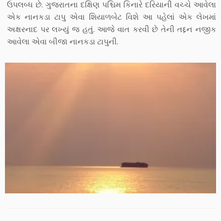
ઉપલબ્ધ છે. ગુજરાતના દક્ષિણ પશ્ચિમ કિનારે દરિયાની વચ્ચે આવેલા
એક નાનકડા ટાપુ એવા શિયાળબેટ વિશે આ પહેલાં એક લેખમાં
અક્ષરનાદ પર લખ્યું જ હતું. આજે વાત કરવી છે તેની તદ્દન નજીક
આવેલા એવા બીજા નાનકડા ટાપુની.