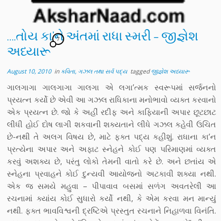
….તોય કા’ને અંતમાં રાધા સ્મરી – જીજ્ઞેશ
7
અધ્યારૂ
August 10, 2010
in
કવિતા, ગઝલ તથા સર્વ પદ્ય
tagged
જીજ્ઞેશ અધ્યારૂ
ગાલગાગા ગાલગાગા ગાલગા એ લગા’ત્મક સ્વરૂપમાં સર્જનનો
પ્રયત્ન કર્યો છે એવી આ ગઝલ રાધિકાના મનોભાવો વ્યક્ત કરવાનો
એક પ્રયત્ન છે. જો કે અહીં રદીફ અને કાફિયાની અપાર છૂટછાટ
લીધી હોઈ દોષ લાગી શકવાની શક્યતાને લીધે ગઝલ કહેવી ઉચિત
છે-નથી તે અલગ વિષય છે, માટે ફક્ત પદ્ય કહીશું. રાધાના કા’ન
પ્રત્યેના અપાર અને અફાટ સ્નેહને કોઈ પણ પરિમાણમાં વ્યક્ત
કરવું અશક્ય છે, પરંતુ લોકો તેમની વાતો કરે છે. અને છતાંય એ
સ્નેહના પ્રવાહને કોઈ દુન્યવી આયોજનો અટકાવી શક્યા નથી.
એક જ સમયે મહુવા – પીપાવાવ બસમાં સળંગ અવતરેલી આ
રચનામાં ક્યાંય કોઈ સુધારો કર્યો નથી, કે એમ કરવા મન માન્યું
નથી. ફક્ત ભાવવિશ્વની દ્રષ્ટિએ પ્રસ્તુત રચનાને નિહાળવા વિનંતિ.