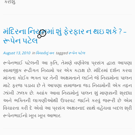
કરીશું.
મંદિરના નિયમમાં શું ફેરફાર ન થઇ શકે ? –
32
રૂપેન પટેલ
August 13, 2010
in
વિચારોનું વન
tagged
રૂપેન પટેલ
રૂપેનભાઈ પટેલની આ કૃતિ, તેમણે વર્ણવેલા પ્રસંગ દ્વારા આપણા
સામાજીક રૂઢીગત નિયમો પર એક કટાક્ષ છે. મંદિરમાં દર્શન કરવા
માંગતા કોઈક ભક્ત પર તેની અક્ષમતાને લઈને જે નિયમોના પાલન
માટે ફરજ પડાય છે તે આપણા સમાજના જડ નિયમોની એક તદ્દન
ઝાંખી ઝલક છે. ક્યાંક આવા નિયમોનું પાલન શું માણસની શ્રધ્ધા
અને ભક્તિની લાગણીઓથી ઉપરવટ જઈને કરવું જરૂરી છે એમ
વિચારતા કરી દે એવો આ પ્રસંગ અક્ષરનાદ સાથે વહેંચવા બદલ શ્રી
રૂપેનભાઈનો ખૂબ ખૂબ આભાર.