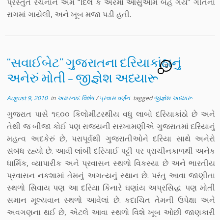
પ્રસ્તુત રચનાને અમે “દિલ કે અરમાં આંસુઓમેં બહ ગયે” ગીતના
રાગમાં ગાયેલી, અને ખૂબ મજા પડી હતી.
“સવાઈબેટ” ગુજરાતના દરિયાકાંઠાનું
13
અનેરું મોતી – જીજ્ઞેશ અધ્યારૂ
August 9, 2010
in
અક્ષરનાદ વિશેષ
/
પ્રવાસ વર્ણન
tagged
જીજ્ઞેશ અધ્યારૂ
ગુજરાત પાસે ૧૬૦૦ કિલોમીટરથીય વધુ લાબો દરિયાકાંઠો છે અને
તેથી જ બીજા કોઈ પણ રાજ્યની સરખામણીએ ગુજરાતમાં દરિયાનું
મહત્વ અદકેરું છે, પરાપૂર્વથી ગુજરાતીઓને દરિયા સાથે અનેરો
સંબંધ રહ્યો છે. આવી લાંબી દરિયાઈ પટ્ટી પર પ્રાચીનકાળથી અનેક
ધાર્મિક, વ્યાપારીક અને પ્રવાસન સ્થળો વિકસ્યા છે અને ભારતીય
પ્રવાસન નકશામાં તેમનું અગત્યનું સ્થાન છે. પરંતુ આવા જાણીતા
સ્થળો સિવાય પણ આ દરિયા કિનારે ઘણાંય અપ્રસિદ્ધ પણ મોતી
સમાન મૂલ્યવાન સ્થળો આવેલાં છે. કદાચિત તેમની ઉપેક્ષા અને
અવગણના થઈ છે, એટલે આવા સ્થળો વિશે ખૂબ ઓછી જાણકારી