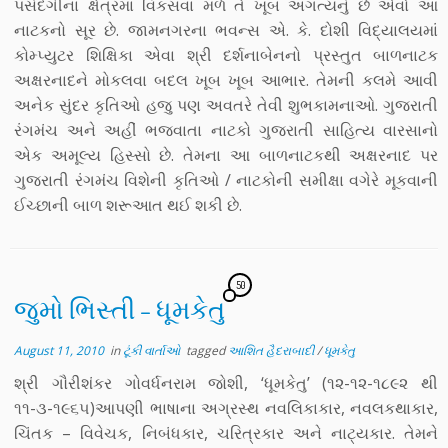
પસંદગીના ક્ષેત્રમાં વિકસવા મળે તે ખૂબ અગત્યનું છે એવો આ
નાટકનો સૂર છે. જામનગરના ભવન્સ એ. કે. દોશી વિદ્યાલયમાં
કોમ્પ્યુટર શિક્ષિકા એવા શ્રી દર્શનાબેનનો પ્રસ્તુત બાળનાટક
અક્ષરનાદને મોકલવા બદલ ખૂબ ખૂબ આભાર. તેમની કલમે આવી
અનેક સુંદર કૃતિઓ હજુ પણ અવતરે તેવી શુભકામનાઓ. ગુજરાતી
રંગમંચ અને અહીં ભજવાતા નાટકો ગુજરાતી સાહિત્ય વારસાનો
એક અમૂલ્ય હિસ્સો છે. તેમના આ બાળનાટકથી અક્ષરનાદ પર
ગુજરાતી રંગમંચ વિશેની કૃતિઓ / નાટકોની સમીક્ષા વગેરે મૂકવાની
ઈચ્છાની બાળ શરૂઆત થઈ શકી છે.
50
જુમો ભિસ્તી – ધૂમકેતુ
August 11, 2010
in
ટૂંકી વાર્તાઓ
tagged
આશિત હૈદરાબાદી
/
ધૂમકેતુ
શ્રી ગૌરીશંકર ગોવર્ધનરામ જોશી, ‘ધૂમકેતુ’ (૧૨-૧૨-૧૮૯૨ થી
૧૧-૩-૧૯૬૫)આપણી ભાષાના અગ્રસ્થ નવલિકાકાર, નવલકથાકાર,
ચિંતક – વિવેચક, નિબંધકાર, ચરિત્રકાર અને નાટ્યકાર. તેમને