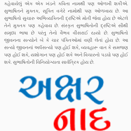
કહેવાયેલું એક એક ખંડને કવિતા નામથી પણ ઓળખી શકીએ.
સુભાષિતને મુક્તક, સૂક્તિ વગેરે નામોથી પણ ઓળખાય છે. આ
સુભાષિતો સુચારુ અભિવ્યક્તિની દ્રષ્ટિએ મોતી જેવા હોય છે એટલે
તેને મુક્તક પણ કહેવાય છે. સંસ્કૃત સુભાષિતોની દ્રષ્ટિએ સૌથી
સમૃધ્ધ ભાષા છે પરંતુ તેનો વૈભવ વીસરાઈ રહ્યો છે. સુભાષિતો
જીવનના સત્યોને બે કે ચાર પંક્તિઓમાં વણી લેતાં હોય છે. આ
સત્યો જીવનનાં અર્ધસત્યો પણ હોઈ શકે, વ્યવહારૂ વાત કે સમજણ
પણ હોઈ શકે, યશોગાન પણ હોઈ શકે અને વિચારનો પડઘો પણ હોઈ
શકે. સુભાષિતોની વિનિયોગ્યતા સાર્વત્રિક હોય છે.