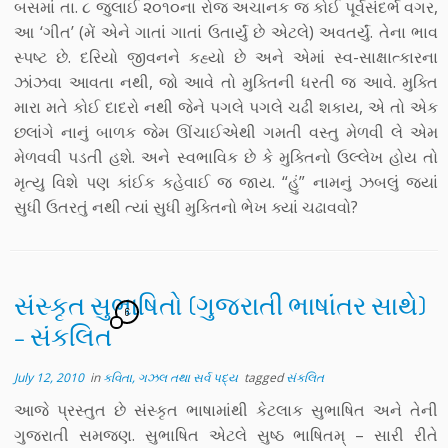
બસમાં તા. ૮ જુલાઈ ૨૦૧૦ના રોજ અચાનક જ કોઈ પૂર્વસંદર્ભ વગર,
આ ‘ગીત’ (મેં એને ગાતાં ગાતાં ઉતાર્યું છે એટલે) અવતર્યું. તેના ભાવ
સ્પષ્ટ છે. દરિયો જીવનને કહ્યો છે અને એમાં સ્વ-સાક્ષાત્કારના
ઝાંઝવા આવતા નથી, જો આવે તો મુક્તિની ધરતી જ આવે. મુક્તિ
મારા મતે કોઈ દાદરો નથી જેને પગલે પગલે ચઢી શકાય, એ તો એક
છલાંગે નાનું બાળક જેમ ઊંચાઈએથી ગમતી વસ્તુ મેળવી લે એમ
મેળવવી પડતી હશે. અને સ્વભાવિક છે કે મુક્તિનો ઉલ્લેખ હોય તો
મૃત્યુ વિશે પણ કાંઈક કહેવાઈ જ જાય. “હું” નામનું ઝબલું જ્યાં
સુધી ઉતરતું નથી ત્યાં સુધી મુક્તિનો ભેખ ક્યાં ચઢાવવો?
સંસ્કૃત સુભાષિતો (ગુજરાતી ભાષાંતર સાથે)
6
– સંકલિત
July 12, 2010
in
કવિતા, ગઝલ તથા સર્વ પદ્ય
tagged
સંકલિત
આજે પ્રસ્તુત છે સંસ્કૃત ભાષામાંથી કેટલાક સુભાષિત અને તેની
ગુજરાતી સમજણ. સુભાષિત એટલે સુષ્ઠ ભાષિતમ્ – સારી રીતે