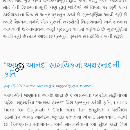
શિષ્ય માટે ગુરૂ તેની ઉપાસનામૂર્તી હોઈ શકે, પરંતુ એક અધ્યાપક
માટે તેની ઉપાસના મૂર્તી કોણ હોવું જોઈએ એ વિષય પર શ્રી કાકા
કાલેલકરના વિચારો અત્રે પ્રસ્તુત કર્યા છે. ગુરૂપૂર્ણિમા આવી રહી છે
ત્યારે શિષ્યના ધર્મને એક ગુરૂની નજરોથી નિહાળવાની અને સન્માન
આપવાની ઉચ્ચભાવના અહીં પ્રસ્તુત વાતમાં વર્ણવાઈ છે. ગુરૂપૂર્ણિમા
આવી રહી છે ત્યારે આશા છે પ્રસ્તુત પ્રસંગ સમયોચિત બની રહેશે.
“અખંડ આનંદ” સામયિકમાં અક્ષરનાદની
1
કૃતિ
July 15, 2010
in
જત જણાવવાનું કે
tagged
જીજ્ઞેશ અધ્યારૂ
આપ સૌને જણાવતા આનંદ થાય છે કે અક્ષરનાદ પર થોડા મહીનાઓ
પહેલા મદુરાઈના “અક્ષય ટ્રસ્ટ” વિશે પ્રસ્તુત કરેલી કૃતિ, ( Click
here for Gujarati / Click here for English ) પ્રસિધ્ધ
સામયિક અખંડ આનંદના જુલાઈ ૨૦૧૦ના અંકમાં સમાવવામાં આવી
છે. ક્રિષ્ણનના સદભાવના અને માનવસેવાના આ સુંદર કાર્ય વિશે