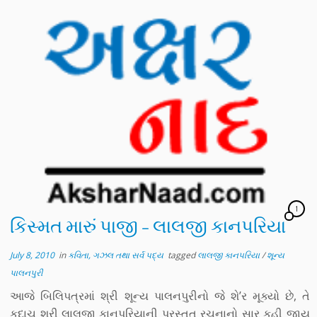
1
કિસ્મત મારું પાજી – લાલજી કાનપરિયા
July 8, 2010
in
કવિતા, ગઝલ તથા સર્વ પદ્ય
tagged
લાલજી કાનપરિયા
/
શૂન્ય
પાલનપુરી
આજે બિલિપત્રમાં શ્રી શૂન્ય પાલનપુરીનો જે શે’ર મૂક્યો છે, તે
કદાચ શ્રી લાલજી કાનપરિયાની પ્રસ્તુત રચનાનો સાર કહી જાય