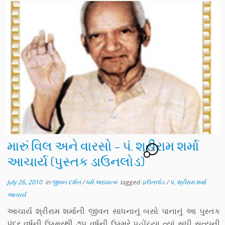
મારું વિલ અને વારસો – પં. શ્રીરામ શર્મા
3
આચાર્ય (પુસ્તક ડાઉનલોડ)
July 26, 2010
in
જીવન દર્શન
/
ધર્મ અધ્યાત્મ
tagged
ડાઉનલોડ
/
પં. શ્રીરામ શર્મા
આચાર્ય
આચાર્ય શ્રીરામ શર્માની જીવન સાધનાનું બસો પાનાનું આ પુસ્તક
પંદર વર્ષની ઉમ્મરથી ૭૫ વર્ષની ઉમ્મરે ૫હોંચ્યા ત્યાં સુધી સત્યની