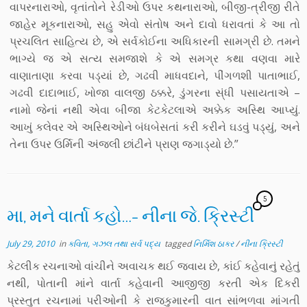
વાપરનારાઓ, વૃતાંતોને રેડીઓ ઉપર કથનારાઓ, બીજી-ત્રીજી રીતે
જાહેર મૂકનારાઓ, સહુ એવો સંતોષ અને દાવો ધરાવતાં કે આ તો
પ્રચલિત સાહિત્ય છે, એ સર્વકોઈના અધિકારની સામગ્રી છે. તમને
ભાગ્યે જ એ સત્ય સમજાશે કે એ સમગ્ર કથા વણવા મારે
વાણાતાણા કરવા પડ્યાં છે, ગઢવી માધવદાને, પીંગળશી પાતાભાઈ,
ગઢવી દાદાભાઈ, ખોજા વાલજી ઠક્કરે, ડુંગરના સ્ંધી પસાયતાએ –
નામો જેનાં નથી એવા બીજા કેટકેટલાએ અક્કેક અસ્થિ આપ્યું.
આખું કલેવર એ અસ્થિઓને બંધબેસતાં કરી કરીને ઘડવું પડ્યું, અને
તેના ઉપર ઉર્મિની અંજલી છાંટીને પ્રાણ જગાડ્યો છે.”
5
મા, મને વાર્તા કહો…- નીના જે. ક્રિસ્ટી
July 29, 2010
in
કવિતા, ગઝલ તથા સર્વ પદ્ય
tagged
નિર્મિશ ઠાકર
/
નીના ક્રિસ્ટી
કેટલીક રચનાઓ વાંચીને અવાચક થઈ જવાય છે, કાંઈ કહેવાનું રહેતું
નથી, પોતાની માંને વાર્તા કહેવાની આજીજી કરતી એક દિકરી
પ્રસ્તુત રચનામાં પરીઓની કે રાજકુમારની વાત સાંભળવા માંગતી