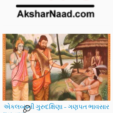
એકલવ્યની ગુરુદક્ષિણા – ગણપત ભાવસાર
7