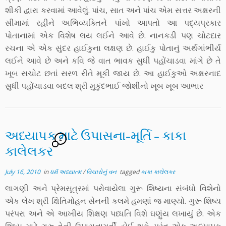
શીકી દ્વારા કરવામાં આવેલું. પાંચ, સાત અને પાંચ એમ સત્તર અક્ષરની
સીમામાં રહીને અભિવ્યક્તિને પાંખો આપતો આ પદ્યપ્રકાર
પોતાનામાં એક વિશેષ લય લઈને આવે છે. નાનકડી પણ ચોટદાર
રચના એ એક સુંદર હાઈકુના લક્ષણ છે. હાઈકુ પોતાનું અર્થગાંભીર્ય
લઈને આવે છે અને કવિ જે વાત ભાવક સુધી પહોંચાડવા માંગે છે તે
ખૂબ સચોટ છતાં સરળ રીતે મૂકી જાય છે. આ હાઈકુઓ અક્ષરનાદ
સુધી પહોંચાડવા બદલ શ્રી મુકુંદભાઈ જોશીનો ખૂબ ખૂબ આભાર
અધ્યાપક માટે ઉપાસના-મૂર્તિ – કાકા
2
કાલેલકર
July 16, 2010
in
ધર્મ અધ્યાત્મ
/
વિચારોનું વન
tagged
કાકા કાલેલકર
લાગણી અને પ્રેમસૂત્રમાં પરોવાયેલા ગુરૂ શિષ્યના સંબંધો વિશેનો
એક લેખ શ્રી ક્ષિતિમોહન સેનની કલમે હમણાં જ માણ્યો. ગુરૂ શિષ્ય
પરંપરા અને એ આખીય શિક્ષણ પધ્ધતિ વિશે ઘણુંય લખાયું છે. એક