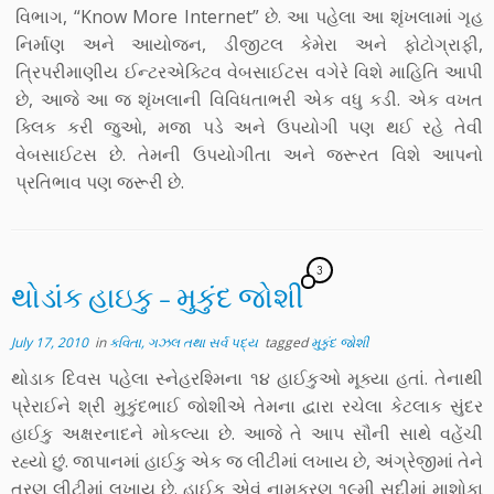
વિભાગ, “Know More Internet” છે. આ પહેલા આ શૃંખલામાં ગૃહ
નિર્માણ અને આયોજન, ડીજીટલ કેમેરા અને ફોટોગ્રાફી,
ત્રિપરીમાણીય ઈન્ટરએક્ટિવ વેબસાઈટસ વગેરે વિશે માહિતિ આપી
છે, આજે આ જ શૃંખલાની વિવિધતાભરી એક વધુ કડી. એક વખત
ક્લિક કરી જુઓ, મજા પડે અને ઉપયોગી પણ થઈ રહે તેવી
વેબસાઈટસ છે. તેમની ઉપયોગીતા અને જરૂરત વિશે આપનો
પ્રતિભાવ પણ જરૂરી છે.
3
થોડાંક હાઇકુ – મુકુંદ જોશી
July 17, 2010
in
કવિતા, ગઝલ તથા સર્વ પદ્ય
tagged
મુકુંદ જોશી
થોડાક દિવસ પહેલા સ્નેહરશ્મિના ૧૪ હાઈકુઓ મૂક્યા હતાં. તેનાથી
પ્રેરાઈને શ્રી મુકુંદભાઈ જોશીએ તેમના દ્વારા રચેલા કેટલાક સુંદર
હાઈકુ અક્ષરનાદને મોકલ્યા છે. આજે તે આપ સૌની સાથે વહેંચી
રહ્યો છું. જાપાનમાં હાઈકુ એક જ લીટીમાં લખાય છે, અંગ્રેજીમાં તેને
ત્રણ લીટીમાં લખાય છે. હાઈકુ એવું નામકરણ ૧૯મી સદીમાં માશોકા