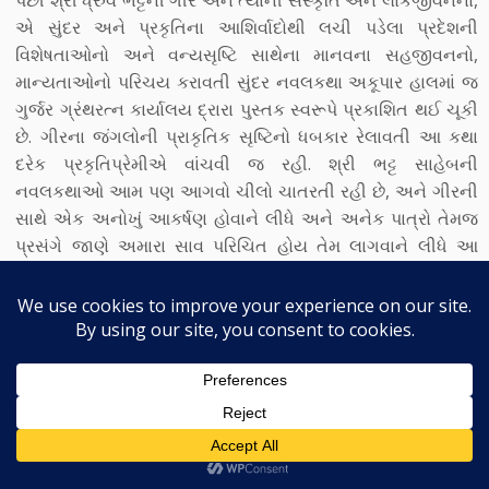
પછી શ્રી ધ્રુવ ભટ્ટની ગીર અને ત્યાંની સંસ્કૃતિ અને લોકજીવનનો,
એ સુંદર અને પ્રકૃતિના આશિર્વાદોથી લચી પડેલા પ્રદેશની
વિશેષતાઓનો અને વન્યસૃષ્ટિ સાથેના માનવના સહજીવનનો,
માન્યતાઓનો પરિચય કરાવતી સુંદર નવલકથા અકૂપાર હાલમાં જ
ગુર્જર ગ્રંથરત્ન કાર્યાલય દ્રારા પુસ્તક સ્વરૂપે પ્રકાશિત થઈ ચૂકી
છે. ગીરના જંગલોની પ્રાકૃતિક સૃષ્ટિનો ધબકાર રેલાવતી આ કથા
દરેક પ્રકૃતિપ્રેમીએ વાંચવી જ રહી. શ્રી ભટ્ટ સાહેબની
નવલકથાઓ આમ પણ આગવો ચીલો ચાતરતી રહી છે, અને ગીરની
સાથે એક અનોખું આકર્ષણ હોવાને લીધે અને અનેક પાત્રો તેમજ
પ્રસંગે જાણે અમારા સાવ પરિચિત હોય તેમ લાગવાને લીધે આ
નવલકથા મારા હૈયાની ખૂબ જ નજીક છે. પ્રસ્તુત છે નવનીત
સમર્પણના અંક માંથી તેનો એક નાનકડો ભાગ. પુસ્તક પ્રાપ્તિ માટે
ગુર્જર ગ્રંથરત્ન કાર્યાલયનો સંપર્ક ફોન +૯૧ ૭૯ ૨૨૧૪૪૬૬૩ પર
કરી શકાય છે. પુસ્તકની કિંમત ૨૦૦/- રૂપિયા છે.