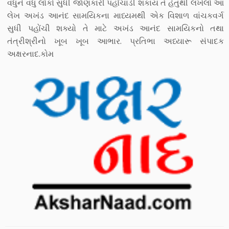
વધુને વધુ લોકો સુધી જાણકારી પહોંચાડી શકાય તે હેતુથી લખેલો આ
લેખ અખંડ આનંદ સામયિકના માધ્યમથી એક વિશાળ વાંચકવર્ગ
સુધી પહોંચી શક્યો તે માટે અખંડ આનંદ સામયિકનો તથા
તંત્રીશ્રીનો ખૂબ ખૂબ આભાર. પ્રતિભા અધ્યારૂ સંપાદક
અક્ષરનાદ.કોમ