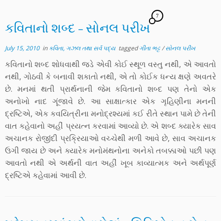
7
કવિતાનો શબ્દ – સોનલ પરીખ
July 15, 2010
in
કવિતા, ગઝલ તથા સર્વ પદ્ય
tagged
ગીતા ભટ્ટ
/
સોનલ પરીખ
કવિતાનો શબ્દ શોધવાથી જડે એવી કોઈ સ્થૂળ વસ્તુ નથી, એ આવતો
નથી, ગોઠવી કે બનાવી શકાતો નથી, એ તો કોઈક ધન્ય ક્ષણે અવતરે
છે. મનમાં થતી પ્રાર્થનાની જેમ કવિતાનો શબ્દ પણ તેનો એક
અનોખો નાદ ગૂંજાવે છે. આ સાક્ષાત્કાર એક ગૃહિણીના મનની
દ્રષ્ટિએ, એક કવયિત્રીના મનોદ્રશ્યમાં કઈ રીતે સ્થાન પામે છે તેની
વાત કહેવાનો અહીં પ્રયત્ન કરવામાં આવ્યો છે. એ શબ્દ ક્યારેક સાવ
અચાનક રોજીંદી પ્રક્રિયાઓ વચ્ચેથી મળી આવે છે, સાવ અચાનક
ઉગી જાય છે અને ક્યારેક મનોમંથનોના અનેકો તબક્કાઓ પછી પણ
આવતો નથી એ અર્થની વાત અહીં ખૂબ કાવ્યાત્મક અને અર્થપૂર્ણ
દ્રષ્ટિએ કહેવામાં આવી છે.