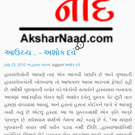
4
આઉચ્ચ … – અશોક દવે
July 23, 2010
in
હાસ્ય વ્યંગ્ય
tagged
અશોક દવે
હાસ્યલેખોની આપણે ત્યાં એક આગવી પધ્ધતિ છે અને ગુજરાતી
હાસ્યલેખકોની બોલબાલા તો આજકાલ આખા ભારતમાં ફેલાઈ રહી
છે. વર્ષોથી બુધવારની બપોર વડે લોકોની સવારોને હાસ્યમય બનાવતા
આપણાં આદરણીય લેખક શ્રી અશોક દવેનું પુસ્તક પેટ છૂટી વાત
હમણાં વાંચવામાં આવ્યું, અને હસતાં હસતાં કોઈકને લાગે કે આપણું
ખસી ગયું છે એટલું હસ્યાં. આ જ પુસ્તકમાંથી એક કૃતિ અત્રે
પ્રસ્તુત છે. રાધેશ્યામ શર્માએ તેમના માટે કહ્યું છે કે, “આ માણસે
બુધવારની સવાર વર્ષો પર્યંત પડવા નથી દીધી!…..હાસ્યજ્યોતિથી
બપોરિયાં ઊજવે છે.” પ્રસ્તુત લેખ અંગ્રેજી શબ્દો પરનો ગુજરાતી