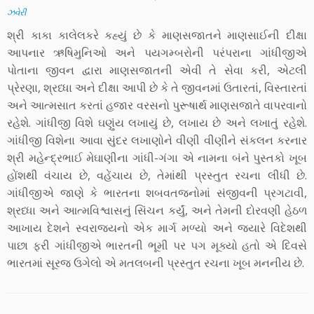
ઝવેરી
શ્રી કાકા કાલેલકરે કહ્યું છે કે માણસજાતને માણસાઈની દીક્ષા
આપનાર ઋષિમુનિઓ અને પયગમ્બરોની પરંપરાના ગાંધીજીએ
પોતાના જીવન દ્વારા માણસજાતની એવી તે સેવા કરી, એટલી
પ્રેરણા, શ્રધ્ધા અને દીક્ષા આપી છે કે તે જીવનમાં ઉતારતાં, વિસ્તારતાં
અને આત્મસાત કરતાં હજાર વરસનો પુરૂષાર્થ માણસજાતે વાપરવાનો
રહેશે. ગાંધીજી વિશે ઘણુંય લખાયું છે, લખાય છે અને લખાતું રહેશે.
ગાંધીજી વિશેના આવા સુંદર લખાણોને વીણી વીણીને સંકલન કરનાર
શ્રી મહેન્દ્રભાઈ મેઘાણીના ગાંધી-ગંગા એ નામના બંને પુસ્તકો ખૂબ
હોંશથી વંચાય છે, વહેંચાય છે, તેમાંથી પ્રસ્તુત રચના લીધી છે.
ગાંધીજીએ જાણે કે ભારતના શબવતજનોમાં સંજીવની પ્રગટાવી,
શ્રધ્ધા અને આત્મવિશ્વાસનું સિંચન કર્યું, અને તેમની દોરવણી હેઠળ
આખાય દેશને સ્વરાજ્યનો એક માર્ગ મળ્યો અને જ્યારે વિદેશથી
પાછા ફરી ગાંધીજીએ ભારતની ભૂમી પર પગ મૂક્યો હતો એ દિવસે
ભારતમાં સૂરજ ઉગેલો એ મતલબની પ્રસ્તુત રચના ખૂબ મનનીય છે.