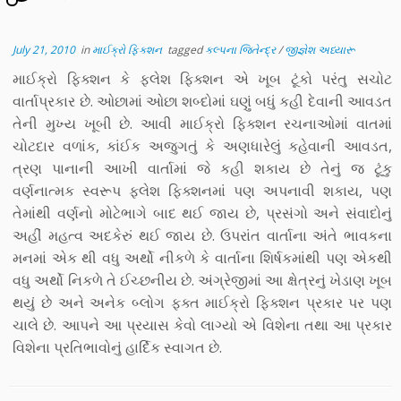
July 21, 2010
in
માઈક્રો ફિક્શન
tagged
કલ્પના જિતેન્દ્ર
/
જીજ્ઞેશ અધ્યારૂ
માઈક્રો ફિક્શન કે ફ્લેશ ફિક્શન એ ખૂબ ટૂંકો પરંતુ સચોટ
વાર્તાપ્રકાર છે. ઓછામાં ઓછા શબ્દોમાં ઘણું બધું કહી દેવાની આવડત
તેની મુખ્ય ખૂબી છે. આવી માઈક્રો ફિક્શન રચનાઓમાં વાતમાં
ચોટદાર વળાંક, કાંઈક અજુગતું કે અણધારેલું કહેવાની આવડત,
ત્રણ પાનાની આખી વાર્તામાં જે કહી શકાય છે તેનું જ ટૂંકુ
વર્ણનાત્મક સ્વરૂપ ફ્લેશ ફિક્શનમાં પણ અપનાવી શકાય, પણ
તેમાંથી વર્ણનો મોટેભાગે બાદ થઈ જાય છે, પ્રસંગો અને સંવાદોનું
અહીં મહત્વ અદકેરું થઈ જાય છે. ઉપરાંત વાર્તાના અંતે ભાવકના
મનમાં એક થી વધુ અર્થો નીકળે કે વાર્તાના શિર્ષકમાંથી પણ એકથી
વધુ અર્થો નિકળે તે ઈચ્છનીય છે. અંગ્રેજીમાં આ ક્ષેત્રનું ખેડાણ ખૂબ
થયું છે અને અનેક બ્લોગ ફક્ત માઈક્રો ફિક્શન પ્રકાર પર પણ
ચાલે છે. આપને આ પ્રયાસ કેવો લાગ્યો એ વિશેના તથા આ પ્રકાર
વિશેના પ્રતિભાવોનું હાર્દિક સ્વાગત છે.