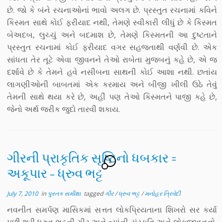
છે. જો કે બંને રચનાઓનાં ભાવો અલગ છે. પ્રસ્તુત રચનામાં કવિને
કિસ્મત સાથે કોઈ ફરીયાદ નથી, તેમણે સ્વીકારી લીધું છે કે કિસ્મત
બેઅદબ, લુચ્ચું અને બદમાશ છે, તેમણે કિસ્મતની આ દુષ્ટતાને
પ્રસ્તુત રચનામાં કોઈ ફરીયાદ વગર સહજતાથી વર્ણવી છે. એક
સાંધતા તેર તૂટે એવા જીવનને તેઓ રાબેતા મુજબનું કહે છે, એ જ
દર્શાવે છે કે તેમને હવે નસીબના સાથની કોઈ આશા નથી. છતાંય
લાગણીઓની બાબતમાં એક કરમાય અને બીજી ખીલી ઉઠે તેવું
તેમની સાથે થયા કરે છે, અહીં પણ તેઓ કિસ્મતને પાજી કહે છે,
જેનો અર્થ જરીક જુદો તારવી શકાય.
ગીરની પ્રાકૃતિક સૃષ્ટિનો ધબકાર =
9
અકૂપાર – ધ્રુવ ભટ્ટ
July 7, 2010
in
પુસ્તક સમીક્ષા
tagged
ગીર
/
ધ્રુવ ભટ્ટ
/
મનોહર ત્રિવેદી
નવનીત સમર્પણ માસિકમાં સત્તત લોકપ્રિયતાના શિખરો સર કર્યા