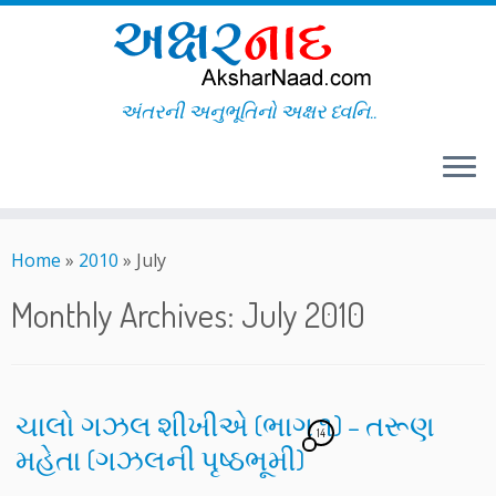
અંતરની અનુભૂતિનો અક્ષર ધ્વનિ..
Skip
to
Home
»
2010
»
July
content
Monthly Archives:
July 2010
ચાલો ગઝલ શીખીએ (ભાગ ૧) – તરૂણ
14
મહેતા (ગઝલની પૃષ્ઠભૂમી)