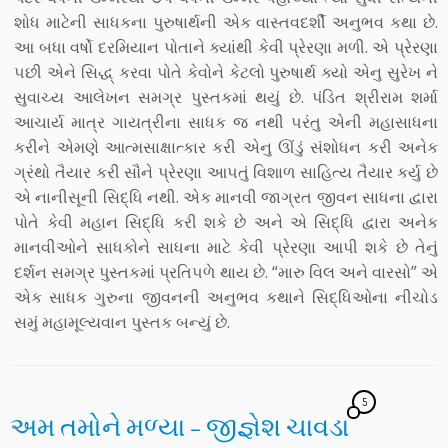
શોધ માટેની સાધકના પુરુષાર્થની એક વાસ્તવદર્શી અનુભવ કથા છે.
આ બધા વર્ષો દરમિયાન પોતાને ક્યાંથી કેવી પ્રેરણા મળી. એ પ્રેરણા
૫છી એને સિદ્ધ્ કરવા પોતે કેવોને કેટલો પુરુષાર્થ ક્યો એનુ સુરેખ ને
સુવાચ્ય આલેખન સમગ્ર પુસ્તકમાં થયું છે. પંડિત શ્રીરામ શર્મા
આચાર્ય માત્ર ગાયત્રીના સાધક જ નથી ૫રંતુ એની મહાસાધના
કરીને એમણે આત્મસાક્ષાત્કાર કરી એનુ ઊંડું સંશોધન કરી અનેક
ગ્રંથો તૈયાર કરી સૌને પ્રેરણા આ૫તું વિશાળ સાહિત્ય તૈયાર કર્યુ છે
એ નાનીસૂની સિદ્ધિ નથી. એક માનવી જાગ્રત જીવન સાધના દ્વારા
પોતે કેવી મહાન સિદ્ધિ કરી શકે છે અને એ સિદ્ધિ દ્વારા અનેક
માનવીઓને સાધકોને સાધના માટે કેવી પ્રેરણા આપી શકે છે તેનું
દર્શન સમગ્ર પુસ્તકમાં પ્રતિ૫ળે થાય છે. “મારુ વિલ અને વારસો” એ
એક સાધક ગુરુના જીવનની અનુભવ કથાને સિદ્ધિઓના નીચોડ
સમું મહામૂલ્યવાન પુસ્તક બન્યું છે.
5
અમ તમોને મળ્યા – જીજ્ઞેશ ચાવડા