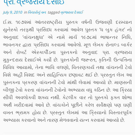
પ્રા. વ્રજરાય દેસાઈ
July 9, 2010
in
વિચારોનું વન
tagged
વ્રજરાય દેસાઈ
ઈ.સ. ૧૯૭૨માં આંતરરાષ્ટ્રીય પુસ્તક વર્ષની ઉજવણી દરમ્યાન
યુનેસ્કો તરફથી પ્રસિધ્ધ કરવામાં આવેલ પુસ્તક ‘ધ બુક હંગર’ નો
અનુવાદ ‘વાંચનક્ષુધા’ એ નામે માર્ચ ૧૯૭૮માં ભાષાન્તર નિધિ,
ભાવનગર દ્વારા પ્રસિધ્ધ કરવામાં આવેલો. મૂળ લેખક રોનાલ્ડ બાર્કર
અને રોબર્ટ એસ્કાર્પીડના પુસ્તકનો અનુવાદ પ્રા. વ્રજરાય
મુકુન્દરાય દેસાઈએ કર્યો છે. પુસ્તકોની જરૂરત, કૃતિની ઉત્પત્તિના
વિવિધ આયામો, તેના ભાવિ વલણો, વિતરણકાર્ય તથા વાંચનની ટેવો
વિશે અહીં વિશદ અને સાહિત્યિક છણાવટ થઈ છે. પ્રસ્તુત લેખ આ
પુસ્તકના પ્રકરણ વાંચનની ટેવો માંથી લેવામાં આવ્યો છે. માણસની
બીજી ટેવો કરતા વાંચનની ટેવોનો અભ્યાસ વધુ કઠિન છે. આ ક્રિયા
સીધી અવલોકવી શક્ય નથી. કેટલીક વાર તો પુસ્તકો ફક્ત શોભા
અર્થે ખરીદવામાં આવે છે. વાંચકોને પૂછીને કરેલ સર્વેક્ષણો પણ ઘણી
વખત ભ્રામક હોય છે. પ્રસ્તુત લેખમાં આ ક્રિયાનો વિસ્તારપૂર્વક
અભ્યાસ કરવાનો અને તારણ મેળવવાનો યત્ન કરવામાં આવ્યો છે.