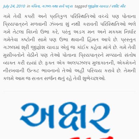
July 24, 2010
in
કવિતા, ગઝલ તથા સર્વ પદ્ય
tagged
જીજ્ઞેશ ચાવડા
/
રશીદ મીર
ગમે તેવી કપરી અને પ્રતિકુળ પરિસ્થિતિઓ વચ્ચે પણ પોતાના
પ્રિયપાત્રને મળવાની ઝંખના શું નથી કરાવતી પરિસ્થિતિઓ ભલે
ગમે તેટલા વિઘ્નો ઉભા કરે, પરંતુ અડગ મન અને મક્ક્મ નિર્ધાર
ગમેતેવા કષ્ટોની સામે પણ ઉભા થવાની હિંમત આપે છે. પ્રસ્તુત
ગઝલમાં શ્રી જીજ્ઞેશ ચાવડા એવું જ કાંઈક કહેવા માંગે છે. ગમે તેવી
મુસીબતોને વેઠીને પણ તેઓ પોતાના પ્રિયપાત્રને મળ્યાનો સંતોષ
વ્યક્ત કરી રહ્યાં છે. ફક્ત એક અલપઝલપ મુલાકાતની, એકમેકને
નીરખવાની ઉત્કટ ભાવનાનો તેઓ અહીં પરિચય કરાવે છે. તેમની
કલમે આમ જ સત્તત સર્જન થતું રહે તેવી શુભેચ્છાઓ.