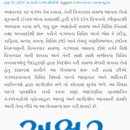
July 31, 2010
in
ચાલો ગઝલ શીખીએ
tagged
ગઝલ રચના
/
તરૂણ મહેતા
અક્ષરનાદ પર ગઝલ કેમ રચાય, તેની વિગતવાર સમજ આપતા લેખો
મૂકવાની ઈચ્છા લાંબા સમયથી હતી. દરેકે દરેક વિગતનો ઝીણવટથી
અભ્યાસ કરવા મળે, લઘુ ગુરૂ અક્ષરોની સમજ અને વિવિધ નિયમો
તથા અપવાદોથી શરૂ કરીને ગઝલના વિવિધ અંગો જેમ કે રદીફ,
કાફિયા, મત્લા, મક્તા, વિવિધ છંદો અને તેમનું ગણવિભાજન, છંદોના
નિરૂપણની વિગતવાર સમજ, ગઝલમાં આવતા દોષો વગેરે વિશે
વિગતવાર લખી શકાય અને તેની સાથે સાથે સર્જનના વિવિધ
તબક્કાઓનું ઉદાહરણો દ્વારા નિદર્શન કરી સમજ મેળવી શકાય તેવો
હેતુ ધ્યાનમાં રાખીને આ લેખમાળા શરૂ કરી રહ્યાં છીએ.
ગઝલરચનાનાં વિવિધ વિષયો પરત્વે જાણકાર અને અધિકારી
વ્યક્તિઓ દ્વારા માર્ગદર્શન મળે તો સોનામાં સુગંધ ભળે. આ વિષય
પરત્વે પ્રાથમિક ચર્ચા કરતા ઘણાં આદરણીય પ્રસ્થાપિત
ગઝલકારોએ પ્રોત્સાહન આપ્યું અને માર્ગદર્શન આપવાની સંમતિ
આપી તેના લીધે જ આ લેખમાળા શરૂ કરી શકાઈ છે.