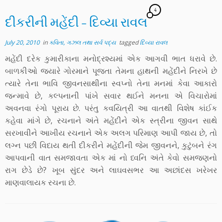
4
દીકરીની મહેંદી – દિવ્યા રાવલ
July 20, 2010
in
કવિતા, ગઝલ તથા સર્વ પદ્ય
tagged
દિવ્યા રાવલ
મહેંદી દરેક કુમારીકાના મનોદ્રશ્યમાં એક આગવી ભાત ધરાવે છે.
બાળકીઓ જ્યારે ગોરમાને પૂજતા તેમના હાથની મહેંદીને નિરખે છે
ત્યારે તેના ભાવિ જીવનસાથીના સ્વપ્નો તેના મનમાં કેવા આકારો
જન્માવે છે, કલ્પનાની પાંખે સવાર થઈને મનના એ વિચારોમાં
અવનવા રંગો પૂરાય છે. પરંતુ કવયિત્રી આ વાતથી વિશેષ કાંઈક
કહેવા માંગે છે, રચનાને અંતે મહેંદીને એક સ્ત્રીના જીવન સાથે
સરખાવીને આખીય રચનાને એક અલગ પરિમાણ આપી જાય છે, તો
લગ્ન પછી વિદાય થતી દીકરીને મહેંદીની જેમ જીવનને, કુટુંબને રંગ
આપવાની વાત સમજાવતા એક માં નો ધ્વનિ અંતે કેવો સમજણનો
રાગ છેડે છે? ખૂબ સુંદર અને લાઘવસભર આ અછાંદસ ખરેખર
માણવાલાયક રચના છે.