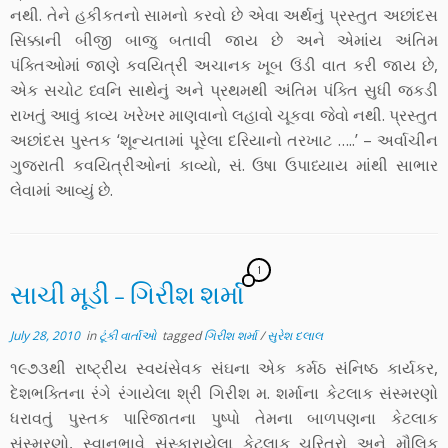
નથી. તેને હકીકતનો સામનો કરવો છે એવા અર્થનું પ્રસ્તુત અછાંદસ
સિક્કાની બીજી બાજુ બતાવી જાય છે અને એમાંય અંતિમ
પંક્તિઓમાં જાણે કવયિત્રી અચાનક ખૂબ ઉંડી વાત કરી જાય છે,
એક સચોટ ધ્વનિ સાથેનું અને પ્રથમથી અંતિમ પંક્તિ સુધી જકડી
રાખતું આવું કાવ્ય ખરેખર માણવાનો લહાવો ચૂકવા જેવો નથી. પ્રસ્તુત
અછાંદસ પુસ્તક ‘શૂન્યતામાં પૂરેલા દરિયાનો તરખાટ …..’ – અર્વાચીન
ગુજરાતી કવયિત્રીઓનાં કાવ્યો, સં. ઉષા ઉપાધ્યાય માંથી સાભાર
લેવામાં આવ્યું છે.
1
સાચી મૂડી – ગિરીશ શર્મા
July 28, 2010
in
ટૂંકી વાર્તાઓ
tagged
ગિરીશ શર્મા
/
સુરેશ દલાલ
૧૯૭૩થી રાષ્ટ્રીય સ્વયંસેવક સંઘના એક કર્મઠ સંનિષ્ઠ કાર્યકર,
દેશભક્તિના રંગે રંગાયેલા શ્રી ગિરીશ મ. શર્માના કેટલાક સંસ્મરણો
ધરાવતું પુસ્તક પારિજાતના પુષ્પો તેમના બાળપણના કેટલાક
સંસ્મરણો, સ્વાનુભાવે સંસ્કારાયેલા કેટલાક ચરિત્રો અને મૌલિક