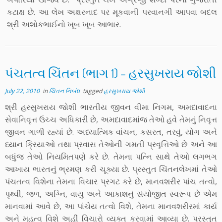
કટાક્ષ છે. આ લેખ અક્ષરનાદ પર મૂકવાની પરવાનગી આપવા બદલ
શ્રી અશોકભાઈનો ખૂબ ખૂબ આભાર.
પંચતત્વ ચિંતન (ભાગ 1) – હરસુખરાય જોશી
July 22, 2010
in
ચિંતન નિબંધ
tagged
હરસુખરાય જોશી
શ્રી હરસુખરાય જોશી ભારતીય જીવન વીમા નિગમ, અમદાવાદના
સેવાનિવૃત્ત ઉચ્ચ અધિકારી છે, અમદાવાદમાંજ તેઓ હવે તેમનું નિવૃત્ત
જીવન ગાળી રહ્યાં છે. અધ્યાત્મિક વાંચન, કસરત, તરવું, યોગ અને
ધ્યાન ક્રિયાઓ તથા પ્રવાસ તેઓની ગમતી પ્રવૃત્તિઓ છે અને આ
બધુંજ તેઓ નિયમિતપણે કરે છે. તેમના પત્નિ સાથે તેઓ લગભગ
આખાય ભારતનું ભ્રમણ કરી ચૂક્યા છે. પ્રસ્તુત ચિંતનલેખમાં તેઓ
પંચતત્વ વિશેના તેમના વિચાર પ્રગટ કરે છે, માનવશરીર પાંચ તત્વો,
પૃથ્વી, જળ, અગ્નિ, વાયુ અને આકાશનું સંયોજીત સ્વરૂપ છે એમ
માનવામાં આવે છે, આ પાંચેય તત્વો વિશે, તેમના માનવશરીરમાં કાર્ય
અને મહત્વ વિશે અહીં વિચારો વ્યક્ત કરવામાં આવ્યા છે. પ્રસ્તુત