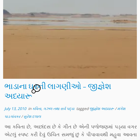
ભાડાના ઘરની લાગણીઓ – જીજ્ઞેશ
11
અધ્યારૂ
July 13, 2010
in
કવિતા, ગઝલ તથા સર્વ પદ્ય
tagged
જીજ્ઞેશ અધ્યારૂ
/
મંગેશ
પાડગાંવકર
/
સુરેશ દલાલ
આ કવિતા છે, અછાંદસ છે કે ગીત છે એની પળોજણમાં પડ્યા વગર
એટલું સ્પષ્ટ કરી દેવું ઉચિત સમજું છું કે પીપાવાવથી મહુવા આવતા