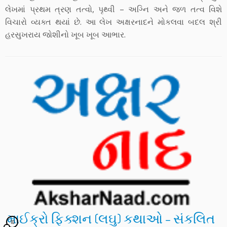
લેખમાં પ્રથમ ત્રણ તત્વો, પૃથ્વી – અગ્નિ અને જળ તત્વ વિશે
વિચારો વ્યક્ત થયાં છે. આ લેખ અક્ષરનાદને મોકલવા બદલ શ્રી
હરસુખરાય જોશીનો ખૂબ ખૂબ આભાર.
માઈક્રો ફિક્શન (લઘુ) કથાઓ – સંકલિત
10