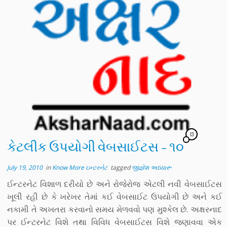
13
કેટલીક ઉપયોગી વેબસાઈટસ – ૧૦
July 19, 2010
in
Know More ઇન્ટરનેટ
tagged
જીજ્ઞેશ અધ્યારૂ
ઈન્ટરનેટ વિશાળ દરીયો છે અને રોજેરોજ એટલી નવી વેબસાઈટસ
ખૂલી રહી છે કે ખરેખર તેમાં કઈ વેબસાઈટ ઉપયોગી છે અને કઈ
નકામી તે અખતરા કરવાનો સમય મેળવવો પણ મુશ્કેલ છે. અક્ષરનાદ
પર ઈન્ટરનેટ વિશે તથા વિવિધ વેબસાઈટસ વિશે જણાવવા એક