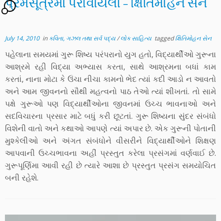
પ્રેમસૂત્રમાં પરોવાયેલાં – ક્ષિતિમોહન સેન
1
July 14, 2010
in
કવિતા, ગઝલ તથા સર્વ પદ્ય
/
લોક સાહિત્ય
tagged
ક્ષિતિમોહન સેન
પહેલાના સમયમાં ગુરૂ શિષ્ય પરંપરાનો યુગ હતો, વિદ્યાર્થીઓ ગુરૂના
આશ્રમે રહી વિદ્યા અભ્યાસ કરતા, સાથે આશ્રમના બધાં કામ
કરતાં, નાના મોટા કે ઉંચા નીચા કામનો ભેદ ત્યાં કદી આડો ન આવતો
અને આમ જીવનનો સૌથી મહત્વનો પાઠ તેઓ ત્યાં શીખતાં. તો સામે
પક્ષે ગુરૂઓ પણ વિદ્યાર્થીઓના જીવનમાં ઉચ્ચ ભાવનાઓ અને
સદવિચારના પ્રસાર માટે બધું કરી છૂટતાં. ગુરૂ શિષ્યના સુંદર સંબંધો
વિશેની વાતો અને કથાઓ આપણે ત્યાં અપાર છે. એક ગુરૂની પોતાની
મુશ્કેલીઓ અને અંગત સંબંધોને વીસરીને વિદ્યાર્થીઓને શિક્ષણ
આપવાની ઉચ્ચભાવના અહીં પ્રસ્તુત કરેલા પ્રસંગમાં વર્ણવાઈ છે.
ગુરૂપૂર્ણિમા આવી રહી છે ત્યારે આશા છે પ્રસ્તુત પ્રસંગ સમયોચિત
બની રહેશે.