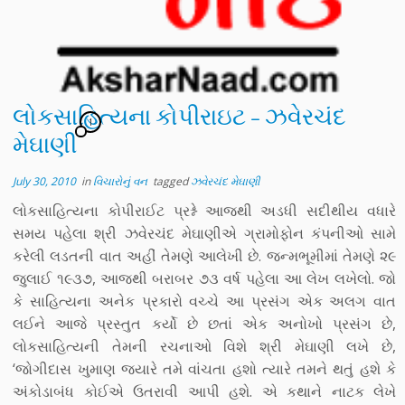
લોકસાહિત્યના કોપીરાઇટ – ઝવેરચંદ
1
મેઘાણી
July 30, 2010
in
વિચારોનું વન
tagged
ઝવેરચંદ મેઘાણી
લોકસાહિત્યના કોપીરાઈટ પ્રશ્ને આજથી અડધી સદીથીય વધારે
સમય પહેલા શ્રી ઝવેરચંદ મેઘાણીએ ગ્રામોફોન કંપનીઓ સામે
કરેલી લડતની વાત અહીં તેમણે આલેખી છે. જન્મભૂમીમાં તેમણે ૨૯
જુલાઈ ૧૯૩૭, આજથી બરાબર ૭૩ વર્ષ પહેલા આ લેખ લખેલો. જો
કે સાહિત્યના અનેક પ્રકારો વચ્ચે આ પ્રસંગ એક અલગ વાત
લઈને આજે પ્રસ્તુત કર્યો છે છતાં એક અનોખો પ્રસંગ છે,
લોકસાહિત્યની તેમની રચનાઓ વિશે શ્રી મેઘાણી લખે છે,
‘જોગીદાસ ખુમાણ જ્યારે તમે વાંચતા હશો ત્યારે તમને થતું હશે કે
અંકોડાબંધ કોઈએ ઉતરાવી આપી હશે. એ કથાને નાટક લેખે