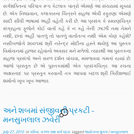
સર્ગશક્તિના પરિપાક રૂપ કેટલાક પાત્રો એમણે આ સંચયમાં મૂક્યાં
છે. એક નિષ્ઠાવાન, કલાકારના ચિત્રને સહજ એવી સ્ફુરણા એમણે
સાદી સીધી ભાષામાં અહીં વહેતી કરી છે. આ પ્રસંગ કે સ્મરણચિત્ર
સંગ્રહના ફૂલોને કોઈ વાર્તા કહે કે ન કહે તેની ઝાઝી તમા તેમને
નથી, છતાં અહીં પાતળું તો પાતળું વાર્તાતત્વ નથી એમ કોણ કહેશે?
નસીબજોગે ૨૦૦૧માં શ્રી નરેન્દ્ર મોદીના હસ્તે થયેલું આ પુસ્તક
વિમોચનમાં હાજર રહેવાનો અવસર મને મળેલો. ત્યારથી આ પુસ્તકના
સહજ પ્રસંગો અને સરળ દર્શન વાંચવા, મમળાવવા ગમતાં રહ્યાં છે.
આજે પ્રસ્તુત છે એ પુસ્તકમાંથી એક પ્રસંગચિત્ર. આ રચના
અક્ષરનાદ પર પ્રસ્તુત કરવાની તક આપવા બદલ શ્રી ગિરીશભાઈ
શર્માનો ખૂબ ખૂબ આભાર.
અને શબમાં સંજીવની પ્રકટી –
1
મનસુખલાલ ઝવેરી
July 27, 2010
in
કવિતા, ગઝલ તથા સર્વ પદ્ય
tagged
જ્યોત્સ્ના શુક્લ
/
મનસુખલાલ