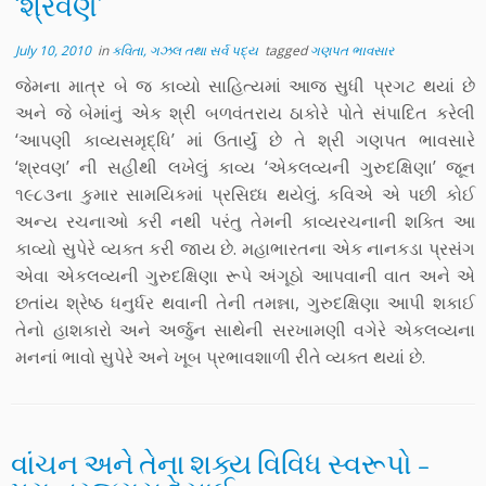
‘શ્રવણ’
July 10, 2010
in
કવિતા, ગઝલ તથા સર્વ પદ્ય
tagged
ગણપત ભાવસાર
જેમના માત્ર બે જ કાવ્યો સાહિત્યમાં આજ સુધી પ્રગટ થયાં છે
અને જે બેમાંનું એક શ્રી બળવંતરાય ઠાકોરે પોતે સંપાદિત કરેલી
‘આપણી કાવ્યસમૃદ્ધિ’ માં ઉતાર્યું છે તે શ્રી ગણપત ભાવસારે
‘શ્રવણ’ ની સહીથી લખેલું કાવ્ય ‘એકલવ્યની ગુરુદક્ષિણા’ જૂન
૧૯૮૩ના કુમાર સામયિકમાં પ્રસિધ્ધ થયેલું. કવિએ એ પછી કોઈ
અન્ય રચનાઓ કરી નથી પરંતુ તેમની કાવ્યરચનાની શક્તિ આ
કાવ્યો સુપેરે વ્યક્ત કરી જાય છે. મહાભારતના એક નાનકડા પ્રસંગ
એવા એકલવ્યની ગુરુદક્ષિણા રૂપે અંગૂઠો આપવાની વાત અને એ
છતાંય શ્રેષ્ઠ ધનુર્ધર થવાની તેની તમન્ના, ગુરુદક્ષિણા આપી શકાઈ
તેનો હાશકારો અને અર્જુન સાથેની સરખામણી વગેરે એકલવ્યના
મનનાં ભાવો સુપેરે અને ખૂબ પ્રભાવશાળી રીતે વ્યક્ત થયાં છે.
વાંચન અને તેના શક્ય વિવિધ સ્વરૂપો –