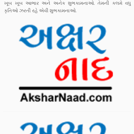
ખૂબ ખૂબ આભાર અને અનેક શુભકામનાઓ. તેમની કલમે વધુ
કૃતિઓ ઝરતી રહે એવી શુભકામનાઓ.