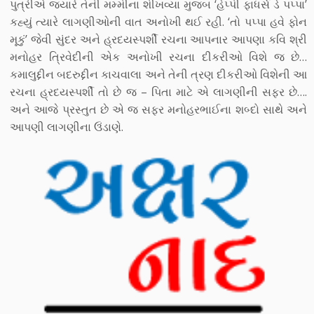
પુત્રીએ જ્યારે તેની મમ્મીના શીખવ્યા મુજબ ‘હેપ્પી ફાધર્સ ડે પપ્પા’
કહ્યું ત્યારે લાગણીઓની વાત અનોખી થઈ રહી. ‘તો પપ્પા હવે ફોન
મૂકું’ જેવી સુંદર અને હ્રદયસ્પર્શી રચના આપનાર આપણા કવિ શ્રી
મનોહર ત્રિવેદીની એક અનોખી રચના દીકરીઓ વિશે જ છે…
કમાલુદ્દીન બદરુદ્દીન કાચવાલા અને તેની ત્રણ દીકરીઓ વિશેની આ
રચના હ્રદયસ્પર્શી તો છે જ – પિતા માટે એ લાગણીની સફર છે….
અને આજે પ્રસ્તુત છે એ જ સફર મનોહરભાઈના શબ્દો સાથે અને
આપણી લાગણીના ઉંડાણે.