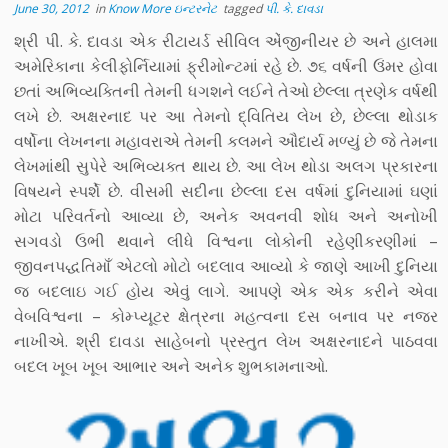
June 30, 2012
in
Know More ઇન્ટરનેટ
tagged
પી. કે. દાવડા
શ્રી પી. કે. દાવડા એક રીટાયર્ડ સીવિલ એંજીનીયર છે અને હાલમા
અમેરિકાના કેલીફોર્નિયામાં ફ્રીમોન્ટમાં રહે છે. ૭૬ વર્ષની ઉંમર હોવા
છતાં અભિવ્યક્તિની તેમની ધગશને લઈને તેઓ છેલ્લા ત્રણેક વર્ષથી
લખે છે. અક્ષરનાદ પર આ તેમનો દ્વિતિય લેખ છે, છેલ્લા થોડાક
વર્ષોના લેખનના મહાવરાએ તેમની કલમને ઔદાર્ય મળ્યું છે જે તેમના
લેખમાંથી સુપેરે અભિવ્યક્ત થાય છે. આ લેખ થોડા અલગ પ્રકારના
વિષયને સ્પર્શે છે. વીસમી સદીના છેલ્લા દસ વર્ષમાં દુનિયામાં ઘણાં
મોટા પરિવર્તનો આવ્યા છે, અનેક અવનવી શોધ અને અનોખી
સગવડો ઉભી થવાને લીધે વિશ્વના લોકોની રહેણીકરણીમાં –
જીવનપદ્ધતિમાઁ એટલો મોટો બદલાવ આવ્યો કે જાણે આખી દુનિયા
જ બદલાઇ ગઈ હોય એવું લાગે. આપણે એક એક કરીને એવા
વેબવિશ્વના – કોમ્પ્યૂટર ક્ષેત્રના મહત્વના દસ બનાવ પર નજર
નાખીએ. શ્રી દાવડા સાહેબનો પ્રસ્તુત લેખ અક્ષરનાદને પાઠવવા
બદલ ખૂબ ખૂબ આભાર અને અનેક શુભકામનાઓ.