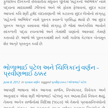
ફુલછાબ દૈનિકની રવિવારીય મધુવન પૂર્તિમાં ‘મહેકનો અભિષેક’ નામે
પદ્યના માધ્યમથી ઝીલતાં અને એ ફોરમ ફેલાવતાં, સુંદર કટાર
આપતાં કવિ શ્રી હર્ષદ ચંદારાણાની એ કટારના સુંદર લેખોનો સંગ્રહ
‘મહેકનો અભિષેક’ નામે પુસ્તક સ્વરૂપે પ્રસિદ્ધ થયો છે. આ સુંદર
પુસ્તક અચૂક વસાવવા જેવો સંગ્રહ છે જેમાં અનેકવિધ ભાવોને
સાંકળતી પદ્ય રચનાઓ અને તેમાંથી ઘણાંનો આસ્વાદ તેમણે
કરાવ્યો છે. આજે એ પુસ્તકમાંથી મને ગમી ગયેલા કેટલાક બેનમૂન
શેર અત્રે પ્રસ્તુત કર્યા છે.
ભોળાભાઈ પટેલ અને ‘ચિલિકા’નું વર્ણન –
પ્રવીણભાઈ ઠક્કર
June 8, 2012
in
પ્રવાસ વર્ણન
tagged
પ્રવીણ ઠક્કર
/
ભોળાભાઈ પટેલ
આપણી ભાષાના એક આગવા સર્જક, નિબંધકાર, વિવેચક અને
અનુવાદક એવા શ્રી ભોળાભાઈ પટેલનું ગત અઠવાડીયે નિધન થયું,
તેમના અનેક સર્જનોમાં વિદિશા (૧૯૮૦) એ તેમનો પ્રવાસનિબંધોનો