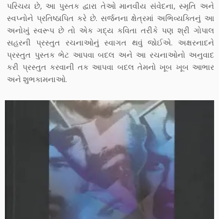
પરિચય છે, આ પુસ્તક દ્વારા તેઓ માનવીય સંવેદના, સ્મૃતિ અને
સ્વપ્નોને પ્રતિષ્ઠાપિત કરે છે. સર્જનના ક્ષેત્રમાં અભિવ્યક્તિનું આ
અનોખું સ્વરૂપ છે તો એક ગદ્ય કવિતા તરીકે પણ શ્રી ગોપાલ
સહરની પ્રસ્તુત રચનાઓનું સ્વાગત થવું જોઈએ. અક્ષરનાદને
પ્રસ્તુત પુસ્તક ભેટ આપવા બદલ અને આ રચનાઓનો અનુવાદ
કરી પ્રસ્તુત કરવાની તક આપવા બદલ તેમનો ખૂબ ખૂબ આભાર
અને શુભકામનાઓ.