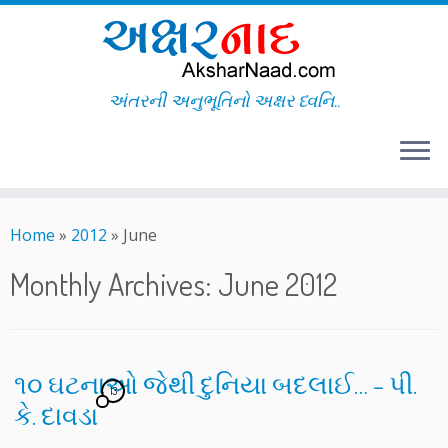
અંતરની અનુભૂતિનો અક્ષર ધ્વનિ..
Skip
to
Home
»
2012
»
June
content
Monthly Archives:
June 2012
૧૦ ઘટનાઓ જેથી દુનિયા બદલાઈ… – પી.
13
કે. દાવડા