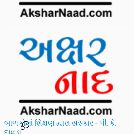
બાળકોમાં શિક્ષણ દ્વારા સંસ્કાર – પી. કે.
11
દાવડા