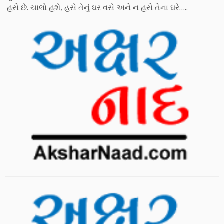
હસે છે. ચાલો હશે, હસે તેનું ઘર વસે અને ન હસે તેના ઘરે…..