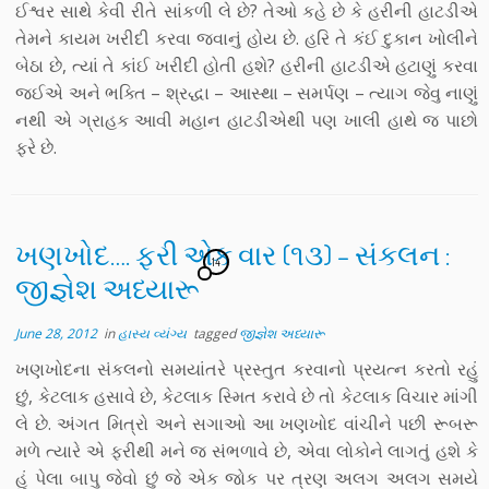
ઈશ્વર સાથે કેવી રીતે સાંકળી લે છે? તેઓ કહે છે કે હરીની હાટડીએ
તેમને કાયમ ખરીદી કરવા જવાનું હોય છે. હરિ તે કંઈ દુકાન ખોલીને
બેઠા છે, ત્યાં તે કાંઈ ખરીદી હોતી હશે? હરીની હાટડીએ હટાણું કરવા
જઈએ અને ભક્તિ – શ્રદ્ધા – આસ્થા – સમર્પણ – ત્યાગ જેવુ નાણું
નથી એ ગ્રાહક આવી મહાન હાટડીએથી પણ ખાલી હાથે જ પાછો
ફરે છે.
ખણખોદ…. ફરી એક વાર (૧૩) – સંકલન :
14
જીજ્ઞેશ અધ્યારૂ
June 28, 2012
in
હાસ્ય વ્યંગ્ય
tagged
જીજ્ઞેશ અધ્યારૂ
ખણખોદના સંકલનો સમયાંતરે પ્રસ્તુત કરવાનો પ્રયત્ન કરતો રહું
છું, કેટલાક હસાવે છે, કેટલાક સ્મિત કરાવે છે તો કેટલાક વિચાર માંગી
લે છે. અંગત મિત્રો અને સગાઓ આ ખણખોદ વાંચીને પછી રૂબરૂ
મળે ત્યારે એ ફરીથી મને જ સંભળાવે છે, એવા લોકોને લાગતું હશે કે
હું પેલા બાપુ જેવો છું જે એક જોક પર ત્રણ અલગ અલગ સમયે