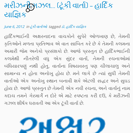
મરીઝની ગઝલ… (ટૂંકી વાર્તા) – હાર્દિક
15
યાજ્ઞિક
June 6, 2012
in
ટૂંકી વાર્તાઓ
tagged
ડૉ. હાર્દિક યાજ્ઞિક
હાર્દિકભાઈની અક્ષરનાદના વાચકોને સુપેરે ઓળખાણ છે, તેમની
કૃતિઓને મળતા પ્રતિભાવ એ વાત સાબિત કરે છે કે તેમની કલમના
અમારી જેમ અનેકો પ્રસંશકો છે. આજે પ્રસ્તુત છે હાર્દિકભાઈની
કલમેથી નીતરેલી વધુ એક સુંદર વાર્તા, તેમની રચનાઓમાં
બંધિયારપણું નથી હોતુ, વાર્તાના વિષયવસ્તુ પણ ચીલાચાલુ અને
સામાન્ય ન હોતા અનોખુ હોય છે. મને લાગે છે ત્યાં સુધી તેમની
વાર્તાઓ એક અનોખુ સ્થાન બનાવી શકે એટલી સદ્ધર અને સુઘડ
હોય છે. આજે પ્રસ્તુત છે તેમની એક નવી રચના, અને વાર્તાનું નામ
કદાચ તમને ગેરમાર્ગે ન દોરે એ માટે સ્પષ્ટતા કરી દઉં, કે મરીઝની
ગઝલ શીર્ષક ધરાવતી આ એક ટૂંકી વાર્તા છે.