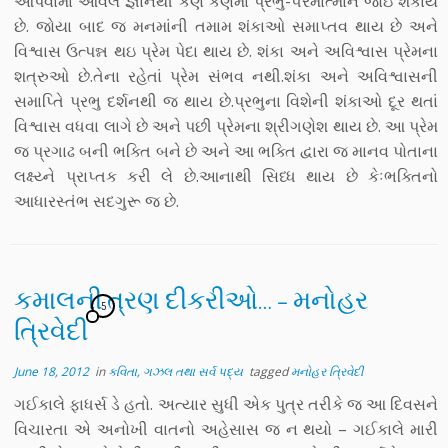
આપવામાં આવેલ જ્ઞાનથી કણ કણમાં પ્રભુ-૫રમાત્માને જોઇ શકાય
છે. જોયા બાદ જ મનમાંની તમામ શંકાઓ સમાપ્તવ થાય છે અને
વિશ્વાસ ઉત્પન્ન થઇ પ્રેમ પેદા થાય છે. શંકા અને અવિશ્વાસ પ્રેમના
શત્રુઓ છે.તેના રહેતાં પ્રેમ સંભવ નથી.શંકા અને અવિશ્વાસની
સમાપ્તિે પ્રભુ દર્શનથી જ થાય છે.પ્રભુના વિશેની શંકાઓ દૂર થતાં
વિશ્વાસ વધવા લાગે છે અને પછી પ્રેમના શ્રીગણેશ થાય છે. આ પ્રેમ
જ પ્રગાઢ બની ભક્તિ બને છે અને આ ભક્તિ દ્વારા જ માનવ પોતાના
લક્ષ્ય્ને પ્રાપ્તક કરી લે છે.આનાથી સિધ્ધ થાય છે કેઃભક્તિનો
આધારસ્તંભ સદગુરૂ જ છે.
કમાલની ત્રણ દીકરીઓ… – મનોહર
5
ત્રિવેદી
June 18, 2012
in
કવિતા, ગઝલ તથા સર્વ પદ્ય
tagged
મનોહર ત્રિવેદી
ગઈકાલે ફાધર્સ ડે હતો. અત્યાર સુધી એક પુત્ર તરીકે જ આ દિવસને
વિચારતા એ અનોખી વાતનો અહેસાસ જ ન થયો – ગઈકાલે મારી