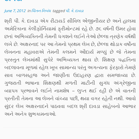
June 7, 2012
in
ચિંતન નિબંધ
tagged
પી. કે. દાવડા
શ્રી પી. કે. દાવડા એક રીટાયર્ડ સીવિલ એંજીનીયર છે અને હાલમા
અમેરિકાના કેલીફોર્નિયામાં ફ્રીમોન્ટમાં રહે છે. ૭૬ વર્ષની ઉંમર હોવા
છતાં અભિવ્યક્તિની તેમની ધગશને લઈને તેઓ છેલ્લા ત્રણેક વર્ષથી
લખે છે. અક્ષરનાદ પર આ તેમનો પ્રથમ લેખ છે, છેલ્લા થોડાક વર્ષોના
લેખનના મહાવરાએ તેમની કલમને ઔદાર્ય મળ્યું છે જે તેમના
પ્રસ્તુત લેખમાંથી સુપેરે અભિવ્યક્ત થાય છે. શિક્ષણ પદ્ધતિના
બદલાવના મૂળમાં રહેલ ખૂબ સામાન્ય પરંતુ અગત્યના ફેરફારો તેમણે
સાવ બાળસહજ અને જાણીતા ઉદાહરણ દ્વારા સમજાવ્યા છે.
ગુજરાતી ભાષાના શિક્ષણથી મળતી માટીની સુગંધ અંગ્રેજીના
વ્યાપક પ્રભાવને લઈને નામશેષ – લુપ્ત થઈ રહી છે એ વાતની
પ્રતીતી તેમના આ લેખને વાંચ્યા પછી, થયા વગર રહેતી નથી. આવો
સુંદર લેખ અક્ષરનાદને પાઠવવા બદલ શ્રી દાવડા સાહેબનો આભાર
અને અનેક શુભકામનાઓ.