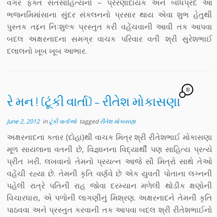
વગર ફક્ત સતસાહિત્યનો – પ્રેરણાદાયક અને બોધપ્રદ આ
ભજનમિમાંસાના સુંદર સંકલનનો પ્રસાર થાય એવા શુભ હેતુથી
પુસ્તક તદ્દન નિઃશુલ્ક પ્રસ્તુત કરી વહેંચવાની આવી તક આપવા
બદલ અક્ષરનાદના સમગ્ર વાચક પરિવાર વતી શ્રી સુરેશભાઈ
દલાલનો ખૂબ ખૂબ આભાર.
10
રે મન ! (ટૂંકી વાર્તા) – રીતેશ મોકાસણા
June 2, 2012
in
ટૂંકી વાર્તાઓ
tagged
રીતેશ મોકાસણા
અક્ષરનાદના કતાર (દોહા)થી વાચક મિત્ર શ્રી રીતેશભાઈ મોકાસણા
મૂળ સાયલાના વતની છે, વિજ્ઞાનના વિદ્યાર્થી પણ સાહિત્ય પ્રત્યે
પ્રીત ખરી. લખવાનો તેમનો પ્રયત્ન આજે સૌ મિત્રો સાથે તેઓ
વહેંચી રહ્યા છે. તેમની કૃતિ વર્ણવે છે એક યુવતી પોતાના લગ્નની
પહેલી રાત્રે પતિની રાહ જોવા દરમ્યાન મળેલી થોડીક ક્ષણોની
વિચારધારા, એ પળોની લાગણીનું મિશ્રણ. અક્ષરનાદને તેમની કૃતિ
પાઠવવા અને પ્રસ્તુત કરવાની તક આપવા બદલ શ્રી રીતેશભાઈનો