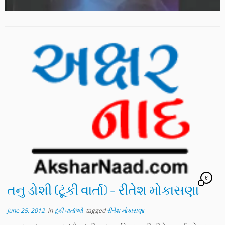
6
તનુ ડોશી (ટૂંકી વાર્તા) – રીતેશ મોકાસણા
June 25, 2012
in
ટૂંકી વાર્તાઓ
tagged
રીતેશ મોકાસણા