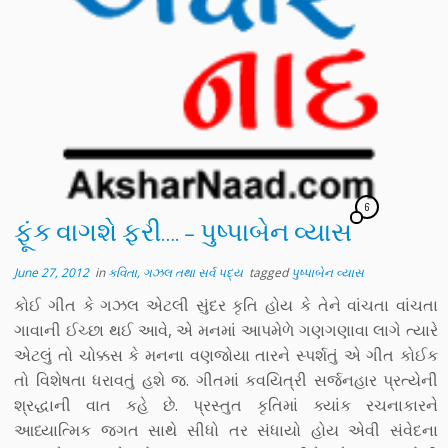
6
ફૂંક વાગશે ફરી…. – પુષ્પાબેન વ્યાસ
June 27, 2012
in
કવિતા, ગઝલ તથા સર્વ પદ્ય
tagged
પુષ્પાબેન વ્યાસ
કોઈ ગીત કે ગઝલ એટલી સુંદર કૃતિ હોય કે તેને વાંચતા વાંચતા
ગાવાની ઈચ્છા થઈ આવે, એ મનમાં આપમેળે ગણગણાવા લાગે ત્યારે
એટલું તો ચોક્કસ કે મનના વણજોયા તારને સ્પર્શતું એ ગીત કોઈક
તો વિશેષતા ધરાવતું હશે જ. ગીતમાં કવયિત્રી સર્જનહાર પ્રત્યેની
શ્રદ્ધાની વાત કહે છે. પ્રસ્તુત કૃતિમાં ક્યાંક રચનાકારને
આધ્યાત્મિક જગત સાથે સીધો તર સંધાયો હોય એવી સંવેદના