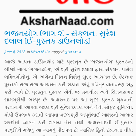
ભજનયોગ (ભાગ ૨) – સંકલન : સુરેશ
દલાલ (ઈ-પુસ્તક ડાઉનલોડ)
June 4, 2012
in
ચિંતન નિબંધ
tagged
સુરેશ દલાલ
આજે આપના ડાઊનલોડ માટે પ્રસ્તુત છે ‘ભજનયોગ’ પુસ્તકનો
બીજો ભાગ. ‘ભજનયોગ’, એ શ્રી સુરેશ દલાલ દ્વારા સંકલન પામેલ
ભક્તિગીતોનું, એ અંગેના ચિંતન વિશેનું સુંદર આચમન છે. કેટલાક
પુસ્તકો રોજે રોજ આચમન કરી શકાય એવું પવિત્ર વાતાવરણ ખડું
કરી આપે છે, પ્રસ્તુત પુસ્તક એવી જ મનનીય અને ચિંતનસભર
સામગ્રીથી ભરપૂર છે. અક્ષરનાદ પર આ સુંદર પુસ્તક મૂકવાની
પરવાનગી આપવા બદલ શ્રી સુરેશ દલાલ અને તેની સોફ્ટ યુનિકોડ
કોપી ઉપલબ્ધ કરાવી આપવા બદલ શ્રી અપૂર્વભાઈ આશરનો આભાર
શબ્દોમાં વ્યક્ત કરી શકાય તેમ નથી. અક્ષરનાદની ઈ-પુસ્તક
પ્રવૃત્તિને મળેલું આ આગવું પીઠબળ છે. આર્થિક હિતો ધ્યાનમાં લીધા