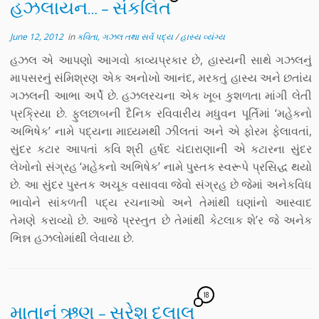
હઝલાયન… – સંકલિત
June 12, 2012
in
કવિતા, ગઝલ તથા સર્વ પદ્ય
/
હાસ્ય વ્યંગ્ય
હઝલ એ આપણો આગવો કાવ્યપ્રકાર છે, હાસ્યની સાથે ગઝલનું
માપસરનું સંમિશ્રણ એક અનોખો આનંદ, મરકતું હાસ્ય અને છતાંય
ગઝલની આભા અર્પે છે. હઝલરચના એક ખૂબ કુશળતા માંગી લેતી
પ્રક્રિયા છે. ફુલછાબની દૈનિક રવિવારીય મધુવન પૂર્તિમાં ‘મહેકનો
અભિષેક’ નામે પદ્યના માધ્યમથી ઝીલતાં અને એ ફોરમ ફેલાવતાં,
સુંદર કટાર આપતાં કવિ શ્રી હર્ષદ ચંદારાણાની એ કટારના સુંદર
લેખોનો સંગ્રહ ‘મહેકનો અભિષેક’ નામે પુસ્તક સ્વરૂપે પ્રસિદ્ધ થયો
છે. આ સુંદર પુસ્તક અચૂક વસાવવા જેવો સંગ્રહ છે જેમાં અનેકવિધ
ભાવોને સાંકળતી પદ્ય રચનાઓ અને તેમાંથી ઘણાંનો આસ્વાદ
તેમણે કરાવ્યો છે. આજે પ્રસ્તુત છે તેમાંથી કેટલાક શે’ર જે અનેક
ભિન્ન હઝલોમાંથી લેવાયા છે.
18
માતાનું ઋણ – સુરેશ દલાલ