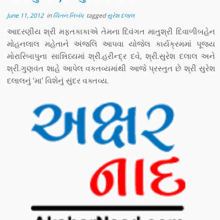
June 11, 2012
in
ચિંતન નિબંધ
tagged
સુરેશ દલાલ
આદરણીય શ્રી મફતકાકાએ તેમના દિવંગત માતુશ્રી દિવાળીબહેન
મોહનલાલ મહેતાને અંજલિ આપવા યોજેલ કાર્યક્રમમાં પૂજ્ય
મોરારિબાપુના સાન્નિધ્યમાં શ્રી.હરીન્દ્ર દવે, શ્રી.સુરેશ દલાલ અને
શ્રી.ગુણવંત શાહે આપેલ વકતવ્યમાંથી આજે પ્રસ્તુત છે શ્રી સુરેશ
દલાલનું ‘મા’ વિશેનું સુંદર વક્તવ્ય.