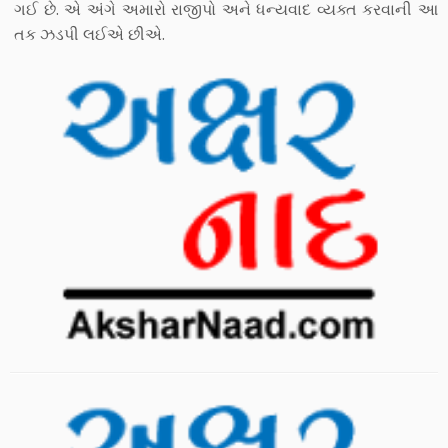
ગઈ છે. એ અંગે અમારો રાજીપો અને ધન્યવાદ વ્યક્ત કરવાની આ
તક ઝડપી લઈએ છીએ.