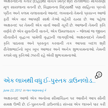
અક્ષરનાદના કતાર (દોહા)થી વાચક મિત્ર શ્રી રીતેશભાઈ મોકાસણા
મૂળ સાયલાના વતની છે, વિજ્ઞાનના વિદ્યાર્થી પણ સાહિત્ય પ્રત્યે
પ્રીત અને કલમ ચલાવવાનો આનંદ. લખવાનો તેમનો પ્રયત્ન આજે
ફરી એક વાર આપણી સાથે તેઓ વહેંચી રહ્યા છે. આ પહેલા
અક્ષરનદ પર તેમની એક વાર્તા આવી ચૂકી છે. આજની તેમની કૃતિ
વર્ણવે છે એક યુવતીની વાતને, એક ઉંમરલાયક – જેલમાં જ જીવન
વીતાવીને વૃદ્ધત્વ પામેલી વૃદ્ધાની લાગણીઓ. અક્ષરનાદને તેમની
કૃતિ પાઠવવા અને પ્રસ્તુત કરવાની તક આપવા બદલ શ્રી
રીતેશભાઈનો ખૂબ ખૂબ આભાર અને અનેક શુભકામનાઓ. તેમની
કલમે વધુ કૃતિઓ ઝરતી રહે એવી શુભકામનાઓ.
25
એક લાખથી વધુ ઈ-પુસ્તક ડાઉનલોડ…
June 22, 2012
in
જત જણાવવાનું કે
અક્ષરનાદ આજે એક અનોખા સીમાચિહ્ન પર આવીને આપ સૌની
સમક્ષ ઉભી છે. ઈ-પુસ્તકની ડાઉનલોડ સંખ્યા એક લાખને પાર કરી