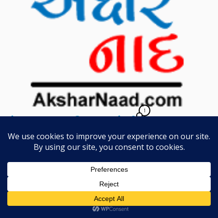
1
બે અછાંદસ – વિજય જોશી
June 1, 2012
in
કવિતા, ગઝલ તથા સર્વ પદ્ય
tagged
વિજય જોશી
વિજયભાઈનો પરિચય અક્ષરનાદના વાચકોને આપવાની કોઈ
આવશ્યકતા નથી. અક્ષરદેહે આ પહેલા પણ તેઓ અક્ષરનાદ પર
ઉપસ્થિત થયેલા છે જ, આજે ફરી એક વાર બે સુંદર અછાંદસ લઈને
તેઓ આપણી સમક્ષ ઉપસ્થિત થયાં છે. પ્રથમ અછાંદસમાં જ્યાં
તેઓ જો – તો ની વાતને એક અનોખા પરિપ્રેક્ષ્યમાં મૂકે છે ત્યાં