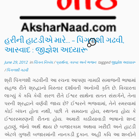
હરીની હાટડીએ મારે… – પિંગળશી ગઢવી,
16
આસ્વાદ : જીજ્ઞેશ અધ્યારૂ
June 29, 2012
in
ચિંતન નિબંધ
/
પ્રાર્થના, ગરબા અને ભજન
tagged
જીજ્ઞેશ અધ્યારૂ
/
પિંગળશી ગઢવી
શ્રી પિંગળશી ગઢવીની આ રચના આપણા ગામઠી સમાજની ભાષામાં
સહજ રીતે શ્રદ્ધાનો વિસ્તાર દર્શાવતી અનોખી કૃતિ છે. વિચારતા
લાગ્યું કે કવિ કેવી સરળ રીતે ઈશ્વર સાથેના સતત સંસર્ગને, તેના
પરની શ્રદ્ધાને વર્ણવી જાય છે? ઈશ્વરને ભજવામાં, તેને સ્મરવામાં
કોઈ બંધન હોતા નથી, પછી તે સમયના હોય, સ્થળના હોય કે
ઈશ્વરસ્મરણની રીતના હોય. અમારી કાઠીયાવાડી ભાષાનો શબ્દ
હટાણું, જેનો અર્થ થાય છે બજારકામ અથવા ખરીદી અને હાટડી
એટલે ગુજરી બજારમાંની નાનકડી દુકાન. અહીં કવિ આ શબ્દોને