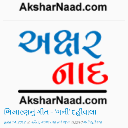
ભિખારણનું ગીત – ‘ગની’ દહીંવાલા
June 14, 2012
in
કવિતા, ગઝલ તથા સર્વ પદ્ય
tagged
ગની દહીંવાલા