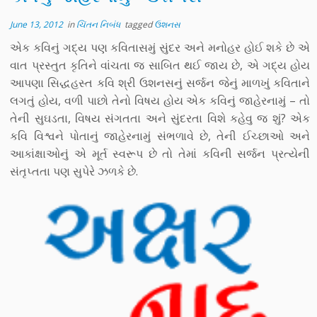
June 13, 2012
in
ચિંતન નિબંધ
tagged
ઉશનસ
એક કવિનું ગદ્ય પણ કવિતાસમું સુંદર અને મનોહર હોઈ શકે છે એ
વાત પ્રસ્તુત કૃતિને વાંચતા જ સાબિત થઈ જાય છે, એ ગદ્ય હોય
આપણા સિદ્ધહસ્ત કવિ શ્રી ઉશનસનું સર્જન જેનું માળખું કવિતાને
લગતું હોય, વળી પાછો તેનો વિષય હોય એક કવિનું જાહેરનામું – તો
તેની સુઘડતા, વિષય સંગતતા અને સુંદરતા વિશે કહેવુ જ શું? એક
કવિ વિશ્વને પોતાનું જાહેરનામું સંભળાવે છે, તેની ઈચ્છાઓ અને
આકાંક્ષાઓનું એ મૂર્ત સ્વરૂપ છે તો તેમાં કવિની સર્જન પ્રત્યેની
સંતૃપ્તતા પણ સુપેરે ઝળકે છે.