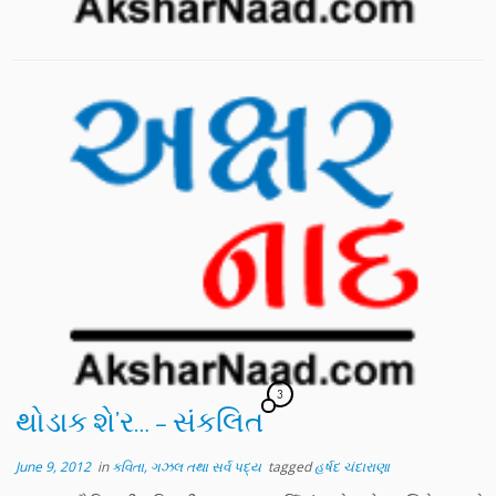
3
થોડાક શે’ર… – સંકલિત
June 9, 2012
in
કવિતા, ગઝલ તથા સર્વ પદ્ય
tagged
હર્ષદ ચંદારાણા