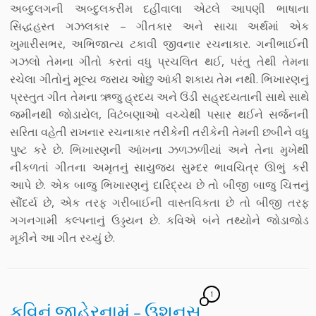
અબ્દુલગની અબ્દુલકરીમ દહીંવાલા એટલે આપણી ભાષાના
સિદ્ધહસ્ત ગઝલકાર – ગીતકાર અને સાચા અર્થમાં એક
ખુમારીસભર, અભિજાત્ય ટકાવી જીવનાર રચનાકાર. ગનીભાઈની
ગઝલો તેમના ગીતો કરતાં વધુ પ્રચલિત થઈ, પરંતુ તેથી તેમના
રચેલા ગીતોનું મૂલ્ય જરાય ઓછુ આંકી શકાય તેમ નથી. ભિખારણનું
પ્રસ્તુત ગીત તેમના ઋજુ હ્રદય અને ઉંડી સહ્રદયતાની સાથે સાથે
જમીનથી જોડાયેલ, વિટંબણાઓ વચ્ચેથી પસાર થઈને સર્જનની
સરિતા વહેતી રાખનાર રચનાકાર તરીકેની તરીકેની તેમની છબીને વધુ
પુષ્ટ કરે છે. ભિખારણની આંખના ઝળઝળીયાં અને તેના મુખેથી
નીકળતાં ગીતના અમૃતનું સાયુજ્ય સુમ્દર ભાવચિત્ર ઊભું કરી
આપે છે. એક બાજુ ભિખારણનું દારિદ્રય છે તો બીજી બાજુ ચિત્તનું
સૌંદર્ય છે, એક તરફ ગરીબાઈની વાસ્તવિકતા છે તો બીજી તરફ
ગગનગામી કલ્પનાનું ઉડ્ડયન છે. કવિએ બંને તથ્યોને જોડાજોડ
મૂકીને આ ગીત રચ્યું છે.
1
કવિનું જાહેરનામું – ઉશનસ