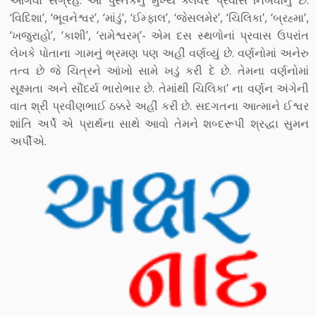
આગવો સંગ્રહ. આ પુસ્તકનું મુખ્ય ક્લેવર પ્રવાસ નિબંધોનું છે.
‘વિદિશા’, ‘ભૂવનેશ્વર’, ‘માંડું’, ‘ઈમ્ફાલ’, ‘જેસલમેર’, ‘ચિલિકા’, ‘બ્રહ્મા’,
‘ખજુરાહો’, ‘કાશી’, ‘રામેશ્વરમ્’- એમ દસ સ્થળોનાં પ્રવાસ ઉપરાંત
લેખકે પોતાના ગામનું ભ્રમણ પણ અહીં વર્ણવ્યું છે. વર્ણનોમાં અનેરુ
તત્વ છે જે ચિત્રને આંખો સામે ખડું કરી દે છે. તેમના વર્ણનોમાં
સૂક્ષ્મતા અને સૌંદર્ય ભારોભાર છે. તેમાંથી ચિલિકા’ ના વર્ણન અંગેની
વાત શ્રી પ્રવીણભાઈ ઠક્કરે અહીં કરી છે. સદગતના આત્માને ઈશ્વર
શાંતિ અર્પે એ પ્રાર્થના સાથે આવો તેમને શબ્દરૂપી શ્રદ્ધા સુમન
અર્પીએ.