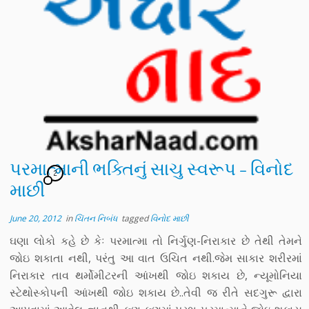
પરમાત્માની ભક્તિનું સાચુ સ્વરૂપ – વિનોદ
2
માછી
June 20, 2012
in
ચિંતન નિબંધ
tagged
વિનોદ માછી
ઘણા લોકો કહે છે કેઃ પરમાત્મા તો નિર્ગુણ-નિરાકાર છે તેથી તેમને
જોઇ શકાતા નથી, પરંતુ આ વાત ઉચિત નથી.જેમ સાકાર શરીરમાં
નિરાકાર તાવ થર્મોમીટરની આંખથી જોઇ શકાય છે, ન્યૂમોનિયા
સ્ટેથોસ્કોપની આંખથી જોઇ શકાય છે..તેવી જ રીતે સદગુરૂ દ્વારા