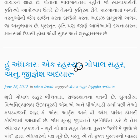
વાચકને થાય છે. પોતાના ભાવજગતમાં રહીને જે રચનાકારોની
કૃતિઓ આપોઆપ ઉતરે છે તેમનો કૃત્રિમ રીતે કારખાનામાં બનતી
વસ્તુઓની જેમ સર્જન કરતા સર્જકો કરતાં અંદાઝ સમૂગળો અલગ
જ અનુભવાય છે. પ્રસ્તુત કૃતિ પણ જાણે આખેઆખી રચનાકારના
માનસમાં ઉપસી હોય એવી સુંદર અને શ્રદ્ધાસભર છે.
હું અંધકાર : એક રહસ્ય – ગોપાલ સહર,
5
અનુ. જીજ્ઞેશ અધ્યારૂ
June 26, 2012
in
ચિંતન નિબંધ
tagged
ગોપાલ સહર
/
જીજ્ઞેશ અધ્યારૂ
શ્રી ગોપાલ સહર ભીલવાડા, રાજસ્થાનના વતની છે, સુખડીયા
વિશ્વવિદ્યાલય ઉદયપુરથી એમ.એ અને પીએચ.ડી કર્યા પછી તેઓ
કપડવંજની શાહ કે. એસ. આર્ટ્સ અને વી. એમ. પારેખ કોમર્સ
કોલેજમાં આચાર્ય છે. જેમ મૃત્યુ જીવનને પ્રતિષ્ઠિત કરે છે તેમ
અંધકાર પ્રકાશને – શ્રી ગોપાલ સહર તેમના પુસ્તક “अंधेरे में चुपके से
चांद” દ્વારા અંધકારનો પક્ષ મૂકે છે, પરંતુ એ તો ફક્ત પુસ્તકનો બાહ્ય