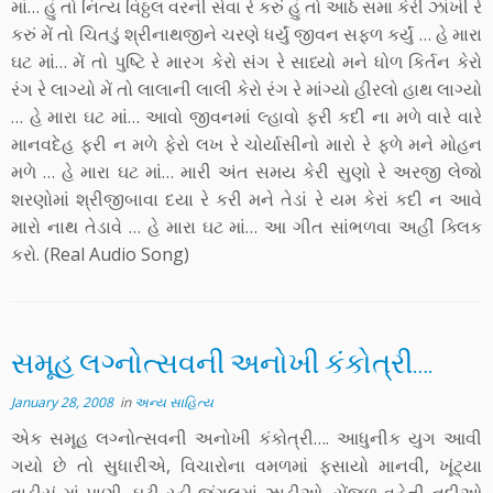
માં… હું તો નિત્ય વિઠ્ઠલ વરની સેવા રે કરું હું તો આઠે સમા કેરી ઝાંખી રે
કરું મેં તો ચિતડું શ્રીનાથજીને ચરણે ધર્યું જીવન સફળ કર્યું … હે મારા
ઘટ માં… મેં તો પુષ્ટિ રે મારગ કેરો સંગ રે સાધ્યો મને ધોળ કિર્તન કેરો
રંગ રે લાગ્યો મેં તો લાલાની લાલી કેરો રંગ રે માંગ્યો હીરલો હાથ લાગ્યો
… હે મારા ઘટ માં… આવો જીવનમાં લ્હાવો ફરી કદી ના મળે વારે વારે
માનવદેહ ફરી ન મળે ફેરો લખ રે ચોર્યાસીનો મારો રે ફળે મને મોહન
મળે … હે મારા ઘટ માં… મારી અંત સમય કેરી સુણો રે અરજી લેજો
શરણોમાં શ્રીજીબાવા દયા રે કરી મને તેડાં રે યમ કેરાં કદી ન આવે
મારો નાથ તેડાવે … હે મારા ઘટ માં… આ ગીત સાંભળવા અહીં ક્લિક
કરો. (Real Audio Song)
સમૂહ લગ્નોત્સવની અનોખી કંકોત્રી….
January 28, 2008
in
અન્ય સાહિત્ય
એક સમૂહ લગ્નોત્સવની અનોખી કંકોત્રી…. આધુનીક યુગ આવી
ગયો છે તો સુધારીએ, વિચારોના વમળમાં ફસાયો માનવી, ખૂંટ્યા