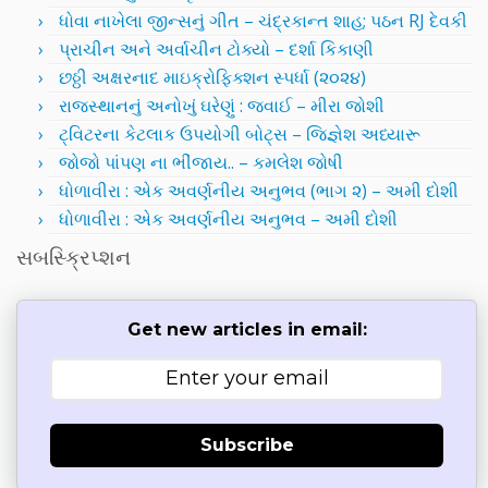
ધોવા નાખેલા જીન્સનું ગીત – ચંદ્રકાન્ત શાહ; પઠન RJ દેવકી
પ્રાચીન અને અર્વાચીન ટોક્યો – દર્શા કિકાણી
છઠ્ઠી અક્ષરનાદ માઇક્રોફિક્શન સ્પર્ધા (૨૦૨૪)
રાજસ્થાનનું અનોખું ઘરેણું : જવાઈ – મીરા જોશી
ટ્વિટરના કેટલાક ઉપયોગી બોટ્સ – જિજ્ઞેશ અધ્યારૂ
જોજો પાંપણ ના ભીંજાય.. – કમલેશ જોષી
ધોળાવીરા : એક અવર્ણનીય અનુભવ (ભાગ ૨) – અમી દોશી
ધોળાવીરા : એક અવર્ણનીય અનુભવ – અમી દોશી
સબસ્ક્રિપ્શન
Get new articles in email:
Subscribe