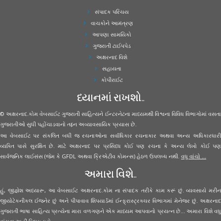
સંપાદક પરિચય
વાચકોને આમંત્રણ
આપણા સામયિકો
ગુજરાતી ટાઈપપેડ
અક્ષરનાદ વિશે
સહાયતા
કોપીરાઈટ
ધ્યાનમાં રાખશો..
© અક્ષરનાદ.કોમ વેબસાઈટ ગુજરાતી સાહિત્યને ઈન્ટરનેટના માધ્યમથી વિશ્વના વિવિધ વિભાગોમાં વસતા
ગુજરાતીઓ સુધી પહોંચાડવાનો તદ્દન અવ્યાવસાયિક પ્રયાસ છે.
આ વેબસાઈટ પર સંકલિત બધી જ રચનાઓના સર્વાધિકાર રચનાકાર અથવા અન્ય અધિકારધારી
વ્યક્તિ પાસે સુરક્ષિત છે. માટે અક્ષરનાદ પર પ્રસિધ્ધ કોઈ પણ રચના કે અન્ય લેખો કોઈ પણ
સાર્વજનિક લાઈસંસ (જેમ કે GFDL અથવા ક્રિએટીવ કોમન્સ) હેઠળ ઉપલબ્ધ નથી.
વધુ વાંચો ...
અમારા વિશે..
હું, જીજ્ઞેશ અધ્યારૂ, આ વેબસાઈટ અક્ષરનાદ.કોમ ના સંપાદક તરીકે કામ કરૂં છું. વ્યવસાયે મરીન
જીયોટેકનીકલ ઈજનેર છું અને પીપાવાવ શિપયાર્ડમાં ઈન્ફ્રાસ્ટ્રક્ચર વિભાગમાં મેનેજર છું. અક્ષરનાદ
ગુજરાતી ભાષા સાહિત્ય પ્રત્યેના મારા વળગણને એક માધ્યમ આપવાનો પ્રયત્ન છે... અમારા વિશે વધુ