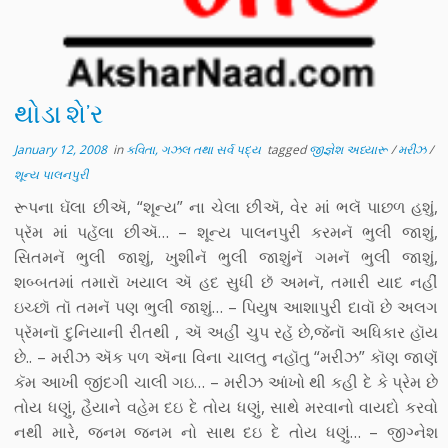
થોડા શે’ર
January 12, 2008
in
કવિતા, ગઝલ તથા સર્વ પદ્ય
tagged
જીજ્ઞેશ અધ્યારૂ
/
મરીઝ
/
શૂન્ય પાલનપુરી
રૂપના ઘૅલા છીઍ, “શૂન્ય” ના ચેલા છીઍ, વેર માં ભલૅ પાછળ હશું,
પ્રૅમ માં પહૅલા છીઍ… – શૂન્ય પાલનપુરી કરમનૅ ભુલી જાશું,
સિતમનૅ ભુલી જાશું, ખુશીનૅ ભુલી જાશુંનૅ ગમનૅ ભુલી જાશું,
શબ્બતમાં તમારૉ ખયાલ ઍ હદ સુધી છૅ અમનૅ, તમારી યાદ નહીં
ઇચ્છૉ તૉ તમનૅ પણ ભુલી જાશું… – પિયુષ આશાપુરી દાવૉ છે અલગ
પ્રૅમનૉ દુનિયાની રીતથી , ઍ અહીં ચુપ રહૅ છે,જૅનૉ અધિકાર હૉય
છે.. – મરીઝ ઍક પળ ઍના વિના ચાલતુ નહૉતુ “મરીઝ” કૉણ જાણૅ
કૅમ આખી જીંદગી ચાલી ગઇ… – મરીઝ આંખો થી કહી દે કે પ્રેમ છે
તોય ધણું, હૈયાને વહેમ દઇ દે તોય ધણું, સાથે મરવાનો વાયદો કરવો
નથી મારે, જનમ જનમ નો સાથ દઇ દે તોય ધણું… – જીગ્નેશ