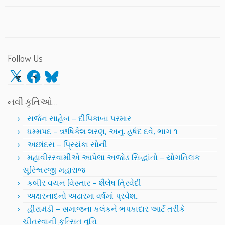
Follow Us
X
Facebook
Bluesky
નવી કૃતિઓ…
સર્જન સાહેબ – દીપિકાબા પરમાર
ધમ્મપદ – ઋષિકેશ શરણ, અનુ. હર્ષદ દવે, ભાગ ૧
અછાંદસ – પ્રિયંકા સોની
મહાવીરસ્વામીએ આપેલા અજોડ સિદ્ધાંતો – યોગતિલક
સૂરિશ્વરજી મહારાજ
કબીર વચન વિસ્તાર – શૈલેષ ત્રિવેદી
અક્ષરનાદનો અઢારમા વર્ષમાં પ્રવેશ..
હીરામંડી – સમાજના કલંકને ભપકાદાર આર્ટ તરીકે
ચીતરવાની કુત્સિત વૃત્તિ