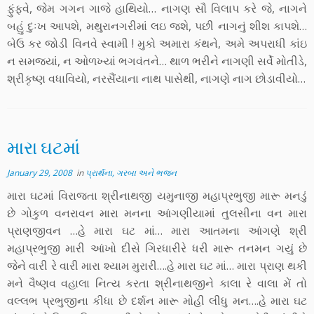
ફુંફવે, જેમ ગગન ગાજે હાથિયો… નાગણ સૌ વિલાપ કરે જે, નાગને
બહું દુઃખ આપશે, મથુરાનગરીમાં લઇ જશે, પછી નાગનું શીશ કાપશે…
બેઉ કર જોડી વિનવે સ્વામી ! મુકો અમારા કંથને, અમે અપરાધી કાંઇ
ન સમજ્યાં, ન ઓળખ્યાં ભગવંતને… થાળ ભરીને નાગણી સર્વે મોતીડે,
શ્રીકૃષ્ણ વધાવિયો, નરસૈંયાના નાથ પાસેથી, નાગણે નાગ છોડાવીયો…
મારા ઘટમાં
January 29, 2008
in
પ્રાર્થના, ગરબા અને ભજન
મારા ઘટમાં વિરાજતા શ્રીનાથજી યમુનાજી મહાપ્રભુજી મારૂ મનડું
છે ગોકુળ વનરાવન મારા મનના આંગણીયામાં તુલસીના વન મારા
પ્રાણજીવન …હે મારા ઘટ માં… મારા આતમના આંગણે શ્રી
મહાપ્રભુજી મારી આંખો દીસે ગિરધારીરે ધરી મારૂ તનમન ગયું છે
જેને વારી રે વારી મારા શ્યામ મુરારી….હે મારા ઘટ માં… મારા પ્રાણ થકી
મને વૈષ્ણવ વહાલા નિત્ય કરતા શ્રીનાથજીને કાલા રે વાલા મેં તો
વલ્લભ પ્રભુજીના કીધા છે દર્શન મારૂ મોહી લીધુ મન….હે મારા ઘટ