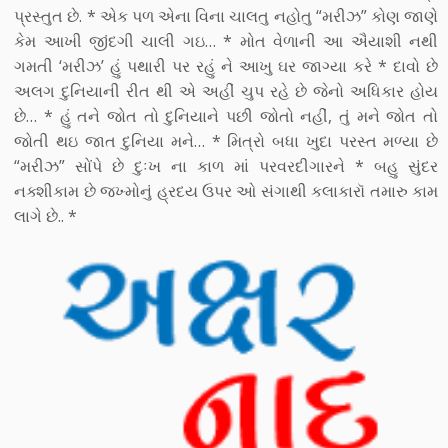
પ્રસ્તુત છે. * એક પળ એના વિના ચાલતુ નહોતુ “મરીઝ” કોણ જાણે
કેમ આખી જીંદગી ચાલી ગઇ… * મોત વેળાની આ ઐયાશી નથી
ગમતી ‘મરીઝ’ હું પથારી પર રહું ને આખુ ઘર જાગ્યા કરે * દાવો છે
અલગ દુનિયાની રીત થી એ અહીં ચુપ રહે છે જેનો અધિકાર હોય
છે… * હું તને જોત તો દુનિયાને પછી જોતો નહીં, તું મને જોત તો
જોતી થઇ જાત દુનિયા મને… * મિત્રો બધા ખુદા પરસ્ત મળ્યા છે
“મરીઝ” સોંપે છે દુઃખ ના કાળ માં પરવરદીગારને * બહુ સુંદર
નક્શીકામ છે જખ્મોનું હ્રદય ઉપર ઓ સંગાથી કલાકારૉ તમારુ કામ
લાગે છે.. *