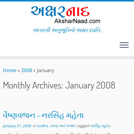
અંતરની અનુભૂતિનો અક્ષર ધ્વનિ..
Skip
to
Home
»
2008
»
January
content
Monthly Archives:
January 2008
વૈષ્ણવજન – નરસિંહ મહેતા
January 31, 2008
in
પ્રાર્થના, ગરબા અને ભજન
tagged
નરસિંહ મહેતા