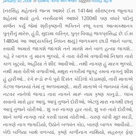
January 30, 2008
in
પ્રાર્થના, ગરબા અને ભજન
tagged
નરસિંહ મહેતા
(નરસિંહ મહેતાનો જન્મ આશરે ઈ.સ 1414માં સૌરાષ્ટ્રના જૂનાગઢ
શહેરમાં થયો હતો. નરસૈયાએ આશરે 1200થી પણ વધારે પદોનું
સર્જન કર્યું જેમાં શ્રીકૃષ્ણની ભક્તિને રજૂ કરતા આત્મકથાનક
પુત્રીનું મારેરુ, હુંડી, સુદામા ચરિત્ર, પુત્ર વિવાહ જગપ્રસિદ્ધ છે. ઈ.સ
1480માં આ આદ્યકવિનું નિધન થયું.) જળકમળ છાડી જાને બાળા,
સ્વામી અમારો જાગશે જાગશે તને મારશે મને બાળ હત્યા લાગશે…
કહે રે બાળક તું મારગ ભુલ્યો, કે તારા વેરીએ વળાવીઓ નિશ્ચલ તારો
કાળ ખુટ્યો, અહીંયા તે શીદ આવીઓ… નથી નાગણ હું મારગ ભુલ્યો,
નથી મારા વેરીએ વળાવીઓ, મથુરા નગરીમાં જુગટુ રમતા નાગનું શીશ
હું હારીઓ… રંગે રૂડો રૂપે પુરો દિસંત કોડિલો કોડામણો, તારી માતાએ
કેટલા જનમ્યાં તેમાં તું અળખામણો… મારી માતાએ બે જનમ્યાં તેમાં હું
નટવર નાનેલો જગાડ તારા નાગને મારૂં નામ કૃષ્ણ કાનુડો… લાખ
સવાનો મારો હાર આપું, આપું તુજને દોરીઓ, એટલું મારા નાગથી છાનું
આપું તુજને ચોરીઓ… શું કરું નાગણ હાર તારો, શું કરું તારો દોરીઓ,
શાને કાજે નાગણ તારે કરવી ઘરમાં ચોરીઓ… ચરણ ચાંપી મૂછ મરડી,
નાગણે નાગ જગાડિયો, ઉઠોને બળવંત કોઇ, બારણે બાળક આવીયો…
બેઉ બળિયા બાથે વળગ્યાં, કૃષ્ણે કાળીનાગ નાથિયો, સહસ્ત્ર ફેણ