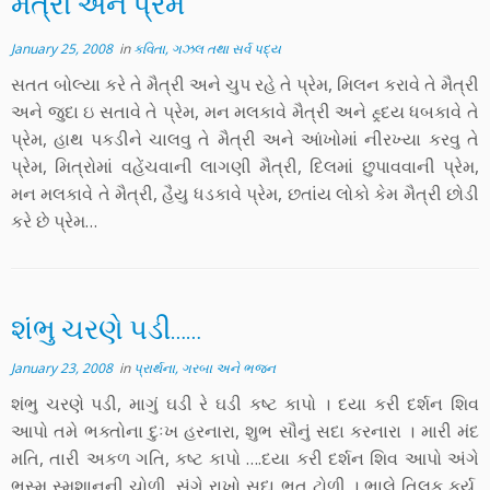
મૈત્રી અને પ્રેમ
January 25, 2008
in
કવિતા, ગઝલ તથા સર્વ પદ્ય
સતત બોલ્યા કરે તે મૈત્રી અને ચુપ રહે તે પ્રેમ, મિલન કરાવે તે મૈત્રી
અને જુદા ઇ સતાવે તે પ્રેમ, મન મલકાવે મૈત્રી અને હ્ર્દય ધબકાવે તે
પ્રેમ, હાથ પકડીને ચાલવુ તે મૈત્રી અને આંખોમાં નીરખ્યા કરવુ તે
પ્રેમ, મિત્રોમાં વહેંચવાની લાગણી મૈત્રી, દિલમાં છુપાવવાની પ્રેમ,
મન મલકાવે તે મૈત્રી, હૈયુ ધડકાવે પ્રેમ, છતાંય લોકો કેમ મૈત્રી છોડી
કરે છે પ્રેમ…
શંભુ ચરણે પડી……
January 23, 2008
in
પ્રાર્થના, ગરબા અને ભજન
શંભુ ચરણે પડી, માગું ઘડી રે ઘડી કષ્ટ કાપો । દયા કરી દર્શન શિવ
આપો તમે ભક્તોના દુઃખ હરનારા, શુભ સૌનું સદા કરનારા । મારી મંદ
મતિ, તારી અકળ ગતિ, કષ્ટ કાપો ….દયા કરી દર્શન શિવ આપો અંગે
ભસ્મ સ્મશાનની ચોળી, સંગે રાખો સદા ભૂત ટોળી । ભાલે તિલક કર્યુ,