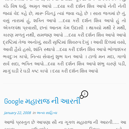
કંઠે વિષ ધર્યુ, અમૃત આપો ….દયા કરી દર્શન શિવ આપો નેતી નેતી
જ્યાં વેદ કહે છે, મારૂ ચિતડું ત્યાં જવા ચહે છે । સારા જગમાં છે તું,
વસું તારામાં હું, શક્તિ આપો ….દયા કરી દર્શન શિવ આપો હું તો
એકલપંથ પ્રવાસી, છતાં આતમ કેમ ઉદાસી । થાક્યો મથી રે મથી,
કારણ મળતું નથી, સમજણ આપો ….દયા કરી દર્શન શિવ આપો આપો
દ્રષ્ટિમાં તેજ અનોખું, સારી સૃષ્ટિમાં શિવરુપ દેખું । આવી દિલમાં વસો,
આવી હૈયે હસો, શાંતિ સ્થાપો …દયા કરી દર્શન શિવ આપો ભોળાશંકર
ભવદુઃખ કાપો, નિત્ય સેવાનું શુભ ધન આપો । ટાળો મન મદા, ગાળો
સર્વ સદા, ભક્તિ આપો….દયા કરી દર્શન શિવ આપો શંભુ ચરણે પડી,
માગું ઘડી રે ઘડી કષ્ટ કાપો । દયા કરી દર્શન શિવ આપો
2
Google મહારાજ ની આરતી
January 22, 2008
in
અન્ય સાહિત્ય
આજે પ્રસ્તુત છે આપણા સૌ ના ગૂગલ મહારાજ ની આરતી…… આ