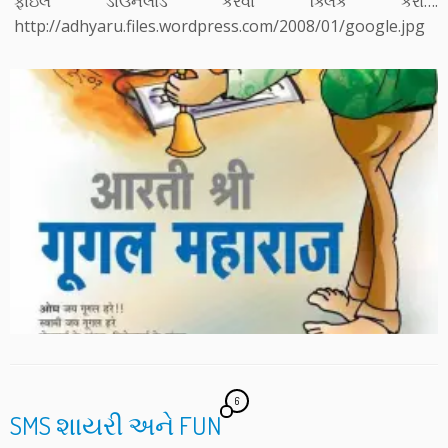
ફાઇલ ડાઉનલોડ કરવા ક્લિક કરો….
http://adhyaru.files.wordpress.com/2008/01/google.jpg
6
SMS શાયરી અને FUN