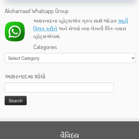
Aksharnaad Whatsapp Group
અક્ષરનાદના વ્હોટ્સએપ ગ્રુપ સાથે જોડાવ
અહીં
ક્લિક કરીને
અને મેળવો નવા લેખની લિંક તમારા
વ્હોટ્સએપમાં.
Categories
Categories
અક્ષરનાદમા શોધો
વૈવિધ્ય