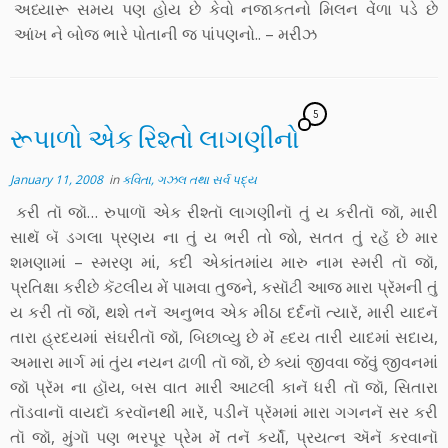
અધ્યારૂ સમય પણ હોય છે કેવો નજાકતનો મિલન વેંળા પડે છે
આંખ ને બોજ ભારે પોતાની જ પાંપણનો.. – મરીઝ
5
રૂપાળો એક રિશ્તો લાગણીનો
January 11, 2008
in
કવિતા, ગઝલ તથા સર્વ પદ્ય
કરી તૉ જૉ… રુપાળૉ એક રીશ્તૉ લાગણીનૉ તું ય કરીતૉ જૉ, મારી
સાથૅ બૅ ડગલા પ્રણય ના તું ય ભરી તો જો, સતત તું રહૅ છે માર
શમણામાં – સ્મરણ માં, કદી એકાંતમાંય મારુ નામ સ્મરી તૉ જૉ,
પ્રતિક્ષા કરીછે કૅટલીય મેં પામવા તુજને, કસૉટી આજ મારા પ્રૅમની તું
ય કરી તૉ જૉ, થશે તનૅ અનુભવ એક મીઠા દર્દનૉ ત્યારૅ, મારી યાદનૅ
તારા હ્રદયમાં સંઘરીતૉ જૉ, બિછાવ્યુ છે મૅં હ્દય તારી યાદમાં સદાય,
અમારા માર્ગ માં તુંય નયન ઢાળી તૉ જૉ, છે ક્યાં જીવવા જૅવું જીવનમાં
જૉ પ્રૅમ ના હૉય, બસ વાત મારી આટલી કાનૅ ધરી તૉ જૉ, સિતારા
તૉડવાનૉ વાયદૉ કરવૉનથી મારૅ, પડીનૅ પ્રૅમમાં મારા ગગનનૅ સર કરી
તૉ જૉ, મુંગૉ પણ ભરપૂર પ્રેમ મૅં તનૅ કર્યૉ, પ્રયત્ન ઍનૅ કરવાનૉ