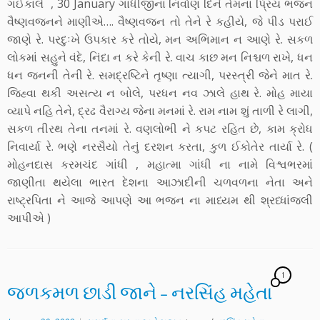
ગઈકાલે , 30 January ગાંધીજીના નિર્વાણ દિને તેમના પ્રિય ભજન
વૈષ્ણવજનને માણીએ…. વૈષ્ણવજન તો તેને રે કહીયે, જે પીડ પરાઈ
જાણે રે. પરદુઃખે ઉપકાર કરે તોયે, મન અભિમાન ન આણે રે. સકળ
લોકમાં સહુને વંદે, નિંદા ન કરે કેની રે. વાચ કાછ મન નિશ્ચળ રાખે, ધન
ધન જનની તેની રે. સમદ્રષ્ટિને તૃષ્ણા ત્યાગી, પરસ્ત્રી જેને માત રે.
જિહ્વા થકી અસત્ય ન બોલે, પરધન નવ ઝાલે હાથ રે. મોહ માયા
વ્યાપે નહિ તેને, દ્રઢ વૈરાગ્ય જેના મનમાં રે. રામ નામ શું તાળી રે લાગી,
સકળ તીરથ તેના તનમાં રે. વણલોભી ને કપટ રહિત છે, કામ ક્રોધ
નિવાર્યા રે. ભણે નરસૈયો તેનું દરશન કરતા, કુળ ઈકોતેર તાર્યા રે. (
મોહનદાસ કરમચંદ ગાંધી , મહાત્મા ગાંધી ના નામે વિશ્વભરમાં
જાણીતા થયેલા ભારત દેશના આઝાદીની ચળવળના નેતા અને
રાષ્ટ્રપિતા ને આજે આપણે આ ભજન ના માધ્યમ થી શ્રધ્ધાંજલી
આપીએ )
1
જળકમળ છાડી જાને – નરસિંહ મહેતા