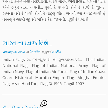
આવ્યો તન-મનથી તરછોડાયો, મારગ મારગ અથડાયો હે ગમ ના પડે રે
એને ઠાકુર તારા નામની… ધૂણી રે ધખાવી કોને રે કાજે રે જીવડા
ઝંખના તને રે લાગી કોની રે વાટ્યું જોતા ભવની આ ભાવટ ભાગી હે
તરસ્યું રે જાગી જીવને ભક્તિ કેરા જામની.. ધૂણી રે ધખાવી
ભારત ના ધ્વજ વિશે…
January 26, 2008
in
દેશભક્તિ
tagged
સંકલિત
Indian Flags ૨૬ જાન્યુઆરી ની શુભકામનાઓ… The Indian
National Flag Flag of Indian National Army Flag of
Indian Navy Flag of Indian Air Force Flag of Indian Coast
Guard Historical Maratha Empire Flag Mughal Empire
Flag Azad Hind Fauj Flag @ 1906 Flag@ 1907
1