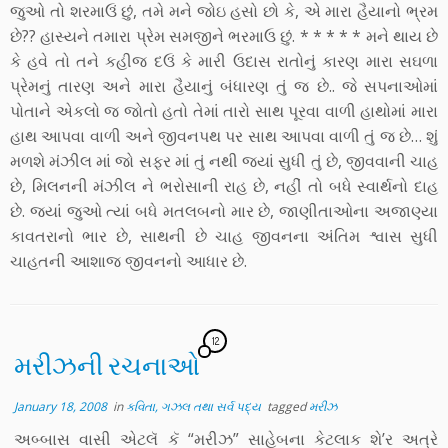
જુઓ તો શરમાઉં છું, તમે મને જોઇ હસો છો કે, એ મારા હૈયાનો ભ્રમ
છે?? હાસ્યને તમારા પ્રેમ સમજીને ભરમાઉ છું. * * * * * મને થાય છે
કે હવે તો તને કહીજ દઉં કે મારી ઉદાસ રાતોનું કારણ મારા સઘળા
પ્રેમનું તારણ અને મારા હૈયાનું બંધારણ તું જ છે.. જે સપનાઓમાં
પોતાને એકલો જ જોતો હતો તેમાં તારો સાથ પૂરવા વાળી હાથોમાં મારા
હાથ આપવા વાળી અને જીવનપથ પર સાથ આપવા વાળી તું જ છે… શું
મળશે મંઝીલ માં જો સફર માં તું નથી જ્યાં સુધી તું છે, જીવવાની ચાહ
છે, મિલનની મંઝીલ ને ભરોસાની રાહ છે, નહીં તો બધે સ્વાર્થનો દાહ
છે. જ્યાં જુઓ ત્યાં બધે મતલબનો માર છે, જાણીતાઓના અજાણ્યા
કાવતરાનો ભાર છે, સાથની છે ચાહ જીવનના અંતિમ શ્વાસ સુધી
ચાહતની આશાજ જીવનનો આધાર છે.
12
મરીઝની રચનાઓ
January 18, 2008
in
કવિતા, ગઝલ તથા સર્વ પદ્ય
tagged
મરીઝ
અબ્બાસ વાસી એટલૅ કૅ “મરીઝ” સાહેબના કેટલાક શે’ર અત્રે