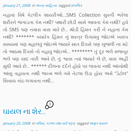
January 21, 2008
in
અન્ય સાહિત્ય
tagged
સંકલિત
નહાવા વિષે કેટલીક શાયરીઓ….SMS Collection સુસ્તી ભરેલા
શરીરને જગાડતા કેમ નથી? પથારી છોડી સામે આવતા કેમ નથી? હવે
તો SMS પણ તમારા વાસ મારે છે… થોડી હિંમત કરી ને નહાતા કેમ
નથી? ******* ક્યારેક હિંમત નું શસ્ત્ર ઉગામવુ જોઇએ ખરાબ
સમયમાં પણ મહાલવું જોઇએ જ્યારે સાત દિવસે પણ ખુજલી ના મટે
તો આઠમા દિવસે તો નહાવુ જોઇએ… ******** તું દૂર ભલે મજબૂર
ભલે પણ યાદ તારી આવે છે, તું શ્વાસ ત્યાં જ્યારે લે છે, વાસ અહીં
સુધી આવે છે… ****** દીલના દર્દને હોઠો પર લાવતા નથી આંખોથી
આંસુ વહાવતા નથી જખ્મ ભલે ગમે તેટલા ઉંડા હોય અમે “ડેટોલ”
સિવાય કાંઇ લગાવતા નથી…
3
ઘાયલ ના શેર…
January 20, 2008
in
કવિતા, ગઝલ તથા સર્વ પદ્ય
tagged
અમૃત ઘાયલ