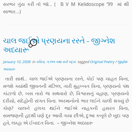
સરભર તુંય કરી તૉ જૉ… ( B V M Kelidoscope ’99 માં થી
સાભાર….)
ચાલ જઈએ પ્રણયના રસ્તે – જીગ્નેશ
3
અધ્યારૂ
January 10, 2008
in
કવિતા, ગઝલ તથા સર્વ પદ્ય
tagged
Original Poetry
/
જીજ્ઞેશ
અધ્યારૂ
તારી સાથૅ… ચાલ જઈએ પ્રણયના રસ્તે, કોઈ પણ ચાહત વિના,
મળશે ક્યાંથી જીવનની મંઝિલ, તારી મુહબ્બત વિના, પ્રણયનો પંથ
કાંટાળો છે, બસ તારો જ સથવારો છે, વિશ્વાસનું વહાણ, પ્રણયનો
દરીયો, સંદેહોની સંગત વિના. અરમાનોનો ભાર લઈને ચાલી શક્યું છે
કોણ? ચાલને હલકા થઈને જઈએ નાહકની હસરત વિના,
સમજણની હદથી ઘણે દૂર આવી ગયા છીએ, દુઆ કબૂલે છે ખુદા પણ
હવે, લમ્હા એ ઈબાદત વિના. – જીગ્નેશ અધ્યારૂ