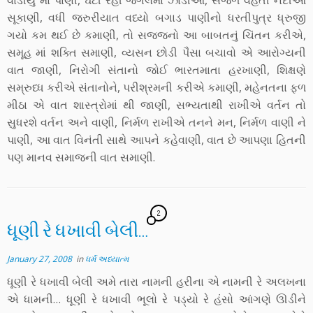
વાડીયું માં પાણી, ઘટી રહી જંગલમાં ઝાડીઓ, સેંજળ વહેતી નદીઓ
સૂકાણી, વધી જરુરીયાત વધ્યો બગાડ પાણીનો ધરતીપુત્ર ધ્રુજી
ગયો કમ થઈ છે કમાણી, તો સજ્જનો આ બાબતનું ચિંતન કરીએ,
સમૂહ માં શક્તિ સમાણી, વ્યસન છોડી પૈસા બચાવો એ આરોગ્યની
વાત જાણી, નિરોગી સંતાનો જોઈ ભારતમાતા હરખાણી, શિક્ષણે
સમ્રુધ્ધ કરીએ સંતાનોને, પરીશ્રમની કરીએ કમાણી, મહેનતના ફળ
મીઠા એ વાત શાસ્ત્રોમાં થી જાણી, સભ્યતાથી રાખીએ વર્તન તો
સુધરશે વર્તન અને વાણી, નિર્મળ રાખીએ તનને મન, નિર્મળ વાણી ને
પાણી, આ વાત વિનંતી સાથે આપને કહેવાણી, વાત છે આપણા હિતની
પણ માનવ સમાજની વાત સમાણી.
2
ધૂણી રે ધખાવી બેલી…
January 27, 2008
in
ધર્મ અધ્યાત્મ
ધૂણી રે ધખાવી બેલી અમે તારા નામની હરીના એ નામની રે અલખના
એ ધામની… ધૂણી રે ધખાવી ભૂલો રે પડ્યો રે હંસો આંગણે ઊડીને