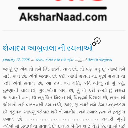
3
શેખાદમ આબુવાલા ની રચનાઓ
January 17, 2008
in
કવિતા, ગઝલ તથા સર્વ પદ્ય
tagged
શેખાદમ આબુવાલા
જાણું છું એમ તો તમે કિસ્મતની ચાલ છો, તો પણ કહું છુ આજે તમે
મારી કાલ છો, એવો જવાબ છો કદી આપી શકાય ના, પૂછી શકાય ના
કદી એવો સવાલ છો, આ રૂપ, આ ગતિ, કવિ બીજુ તો શું કહે,
હરણાની ચાલ છો, ગુલાબોના ગાલ છો, હું તો કરી રહ્યૉ છું સમય
આપવાની વાત, છો સંકુચિત મિલન માં, વિરહમાં વિશાલ છો, સપનામાં
એમ તો તમે વાસ્તવથી કમ નથી, જાગું છું ત્યારે તમે કેમ ઇન્દ્રજાલ
છો, જીવન આપણું જોડાઇ શકે તો માનીશ, તમે કમાલ હતા ને હજીય
કમાલ છો ↔↔↔↔↔↔↔↔↔↔↔↔↔↔↔↔ તમારી મૂંગી
આંખો માં સવાલોના સવાલો છે, છતાંય બેચૈન થ ઇ ને હું કેટલા પ્ર્શ્નો પૂછું