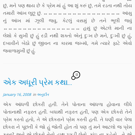
છું, મને પણ થાય છે કે પ્રેમ માં હું આ શું કરું છું, તમે રડતા નથી તોય
તમારી આંખ લૂછૂ છું. ↔↔↔↔↔↔↔↔↔↔↔↔↔↔↔↔ આંસુ
નું આંખ માં ઝૂલી જવુ, કેટલું વસમું છે તને ભૂલી જવું
↔↔↔↔↔↔↔↔↔↔↔↔↔↔↔↔ હસું છું એટલે માની ના
લેશો કે સુખી છું હું રડી નથી શક્તો એનું દુઃખ છે મને, દુઃખી છું હું,
દબાવીને બેઠો છું જીવન ના કારમા જખ્મૉ, ગમે ત્યારે ફાટે એવો
જ્વાળામુખી છું હું.
13
એક અધૂરી પ્રેમ કથા…
January 16, 2008
in
અનુદીત
એક આંધળી છોકરી હતી. તેને પોતાના આંધળા હોવાના લીધે
પોતાનાથી નફરત હતી. બધાથી નફરત હતી, પણ એક છોકરો તેને
પ્રેમ કરતો હતો, તે એ છોકરાને પ્રેમ કરતી હતી. તે ધણી વાર પેલા
છોકરા ને પૂછતી કે જો હું જોતી હોત તો પણ તું મને આટલો જ પ્રેમ
કરત? અને એ છોકરો તેનો હાથ પકડી લેતો, કાંઇ ના કહેતો… તે એ