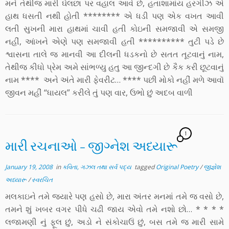
મને તેથીજ મારી ઘેલછા પર વહાલ આવે છે, હતાશામાંય હરગીઝ એ
હાથ ધસતી નથી હોતી ******** એ ધડી પણ એક વખત આવી
લતી સુખની મારા હાથમાં ચાવી હતી કોઇની સમજાવી એ સમજી
નહીં, આંખને એણે પણ સમજાવી હતી ********** તુટી પડે છે
શ્વાસના તાલે જ માનવી આ દીલની ધડકનો છે સતત તૂટવાનું નામ,
તેથીજ કીધો પ્રેમ અમે સાંભળ્યુ હતુ આ જીન્દગી છે કૈક કરી છૂટવાનું
નામ **** અને અંતે મારી ફેવરીટ… **** પછી મોકો નહીં મળે આવૉ
જીવન મહીં “ધાયલ” કરીલે તું પણ વાર, ઉભો છું અદબ વાળી
1
મારી રચનાઓ – જીગ્નેશ અધ્યારૂ
January 19, 2008
in
કવિતા, ગઝલ તથા સર્વ પદ્ય
tagged
Original Poetry
/
જીજ્ઞેશ
અધ્યારૂ
/
સ્વરચિત
મલકાઇને તમે જ્યારે પણ હસો છે, મારા અંતર મનમાં તમે જ વસો છે,
તમને શું ખબર વગર પીધે ચઢી જાય એવો તમે નશો છો… * * * *
લજામણી નું ફૂલ છું, અડો ને સંકોચાઉં છું, બસ તમે જ મારી સામે