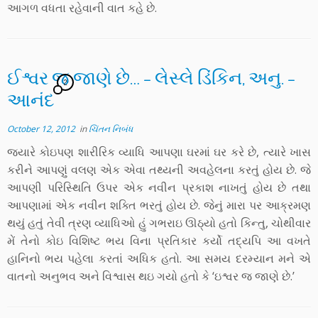
આગળ વધતા રહેવાની વાત કહે છે.
ઈશ્વર જ જાણે છે… – લેસ્લે ડિંકિન, અનુ. –
2
આનંદ
October 12, 2012
in
ચિંતન નિબંધ
જ્યારે કોઇપણ શારીરિક વ્યાધિ આપણા ઘરમાં ઘર કરે છે, ત્યારે ખાસ
કરીને આપણું વલણ એક એવા તથ્યની અવહેલના કરતું હોય છે. જે
આપણી પરિસ્થિતિ ઉપર એક નવીન પ્રકાશ નાખતું હોય છે તથા
આપણામાં એક નવીન શક્તિ ભરતું હોય છે. જેનું મારા પર આક્રમણ
થયું હતું તેવી ત્રણ વ્યાધિઓ હું ગભરાઇ ઊઠ્યો હતો કિન્તુ, ચોથીવાર
મેં તેનો કોઇ વિશિષ્ટ ભય વિના પ્રતિકાર કર્યો તદ્યપિ આ વખતે
હાનિનો ભય પહેલા કરતાં અધિક હતો. આ સમય દરમ્યાન મને એ
વાતનો અનુભવ અને વિશ્વાસ થઇ ગયો હતો કે ‘ઇશ્વર જ જાણે છે.’