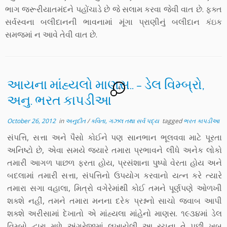
ભાગ જરૂરીયાતમંદને પહોંચાડે છે જે સલામ કરવા જેવી વાત છે. ફક્ત
સર્વસ્વના બલીદાનની ભાવનામાં મૂંગા પ્રાણીનું બલીદાન કંઇક
સમજમાં ન આવે તેવી વાત છે.
આયના માંહ્યલો માણસ.. – ડેલ વિમ્બ્રો,
4
અનુ. ભરત કાપડીઆ
October 26, 2012
in
અનુદીત
/
કવિતા, ગઝલ તથા સર્વ પદ્ય
tagged
ભરત કાપડીઆ
સંપત્તિ, સત્તા અને પૈસો કોઈને પણ સાનભાન ભૂલવવા માટે પૂરતા
અનિષ્ટો છે, એવા સમયે જ્યારે તમારા પ્રભાવને લીધે અનેક લોકો
તમારી આગળ પાછળ ફરતા હોય, પ્રસંશાના પુષ્પો વેરતા હોય અને
બદલામાં તમારી સત્તા, સંપત્તિનો ઉપયોગ કરવાનો યત્ન કરે ત્યારે
તમારા સગા વહાલા, મિત્રો વગેરેમાંથી કોઈ તમને પૂર્ણપણે ઓળખી
શક્શે નહીં, તમને તમારા મનના દરેક પ્રશ્નનો સાચો જવાબ આપી
શક્શે અરીસામાં દેખાતો એ માંહ્યલા માંહેનો માણસ. ૧૯૩૪માં ડેલ
વિમ્ર્બો દ્વારા મૂળે અંગ્રેજીમાં લખાયેલી આ રચના તે પછી ખૂબ