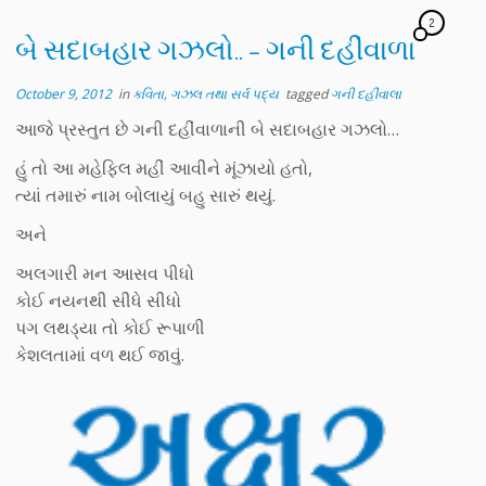
2
બે સદાબહાર ગઝલો.. – ગની દહીંવાળા
October 9, 2012
in
કવિતા, ગઝલ તથા સર્વ પદ્ય
tagged
ગની દહીંવાલા
આજે પ્રસ્તુત છે ગની દહીંવાળાની બે સદાબહાર ગઝલો…
હું તો આ મહેફિલ મહીં આવીને મૂંઝાયો હતો,
ત્યાં તમારું નામ બોલાયું બહુ સારું થયું.
અને
અલગારી મન આસવ પીધો
કોઈ નયનથી સીધે સીધો
પગ લથડ્યા તો કોઈ રૂપાળી
કેશલતામાં વળ થઈ જાવું.