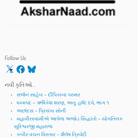
Follow Us
X
Facebook
Bluesky
નવી કૃતિઓ…
સર્જન સાહેબ – દીપિકાબા પરમાર
ધમ્મપદ – ઋષિકેશ શરણ, અનુ. હર્ષદ દવે, ભાગ ૧
અછાંદસ – પ્રિયંકા સોની
મહાવીરસ્વામીએ આપેલા અજોડ સિદ્ધાંતો – યોગતિલક
સૂરિશ્વરજી મહારાજ
કબીર વચન વિસ્તાર – શૈલેષ ત્રિવેદી