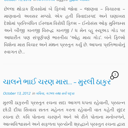
છેલ્લા થોડાક દિવસોમાં બે ફિલ્મો જોવા – જાણવા – વિચારવા –
માણવાનો અવસર મળ્યો. એક હતી વિવાદાસ્પદ અને ઘણાખરા
દેશોમાં પ્રતિબંધિત ઈસ્લામ વિરોધી ફિલ્મ – ઈનોસંસ ઓફ મુસ્લિમ્સ
અને બીજી કાનજી વિરુદ્ધ કાનજી / ધ મેન વ્હૂ સ્યૂઅડ ગોડ પર
આધારીત પણ સંપૂર્ણપણે ભારતીય ‘ઓહ માય ગોડ’. બંને ફિલ્મો
વિશેના મારા વિચાર અને મંથન પ્રસ્તુત કર્યું છે. આપના પ્રતિભાવોનું
સ્વાગત છે…
3
ચાલને ભાઈ ચરણ મારા… – મુરલી ઠાકુર
October 13, 2012
in
કવિતા, ગઝલ તથા સર્વ પદ્ય
મુરલી ઠાકુરની પ્રસ્તુત રચના સદા આગળ ધપતા રહેવાની, પ્રયત્ન
છોડી દીધા સિવાય સતત મહેનત કરતા રહેવાની વાત કહેતી સુંદર
રચના છે. કવિ પોતાના ચરણને અને એ રીતે પોતાના મનોબળને,
આત્મવિશ્વાસને અને સફળતા પ્રત્યેની શ્રદ્ધાને પ્રસ્તુત રચના દ્વારા