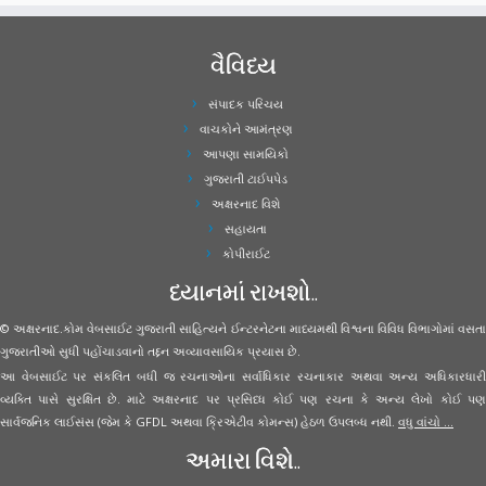
વૈવિધ્ય
સંપાદક પરિચય
વાચકોને આમંત્રણ
આપણા સામયિકો
ગુજરાતી ટાઈપપેડ
અક્ષરનાદ વિશે
સહાયતા
કોપીરાઈટ
ધ્યાનમાં રાખશો..
© અક્ષરનાદ.કોમ વેબસાઈટ ગુજરાતી સાહિત્યને ઈન્ટરનેટના માધ્યમથી વિશ્વના વિવિધ વિભાગોમાં વસતા
ગુજરાતીઓ સુધી પહોંચાડવાનો તદ્દન અવ્યાવસાયિક પ્રયાસ છે.
આ વેબસાઈટ પર સંકલિત બધી જ રચનાઓના સર્વાધિકાર રચનાકાર અથવા અન્ય અધિકારધારી
વ્યક્તિ પાસે સુરક્ષિત છે. માટે અક્ષરનાદ પર પ્રસિધ્ધ કોઈ પણ રચના કે અન્ય લેખો કોઈ પણ
સાર્વજનિક લાઈસંસ (જેમ કે GFDL અથવા ક્રિએટીવ કોમન્સ) હેઠળ ઉપલબ્ધ નથી.
વધુ વાંચો ...
અમારા વિશે..