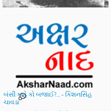
બંસી કાહે કો બજાઈ?… – કિશનસિંહ
6
ચાવડા