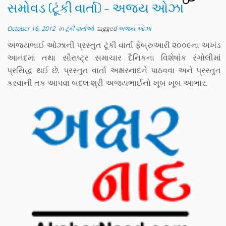
સમોવડ (ટૂંકી વાર્તા) – અજય ઓઝા
October 16, 2012
in
ટૂંકી વાર્તાઓ
tagged
અજય ઓઝા
અજયભાઈ ઓઝાની પ્રસ્તુત ટૂંકી વાર્તા ફેબ્રુઆરી ૨૦૦૯ના અખંડ
આનંદમાં તથા સૌરાષ્ટ્ર સમાચાર દૈનિકના વિશેષાંક રંગોલીમાં
પ્રસિદ્ધ થઈ છે. પ્રસ્તુત વાર્તા અક્ષરનાદને પાઠવવા અને પ્રસ્તુત
કરવાની તક આપવા બદલ શ્રી અજયભાઈનો ખૂબ ખૂબ આભાર.