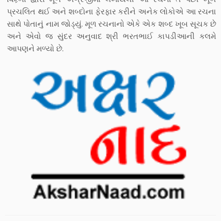
પ્રચલિત થઈ અને શબ્દોના ફેરફાર કરીને અનેક લોકોએ આ રચના
સાથે પોતાનું નામ જોડ્યું. મૂળ રચનાનો એકે એક શબ્દ ખૂબ સૂચક છે
અને એવો જ સુંદર અનુવાદ શ્રી ભરતભાઈ કાપડીઆની કલમે
આપણને મળ્યો છે.