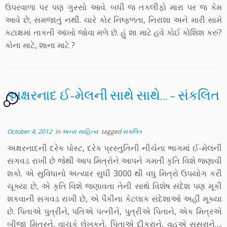
ઉપરવાળા પર પણ ગુસ્સો આવે. બધી જ તકલીફો મારા પર જ કેમ
આવે છે, સમજાતું નથી. ચારે કોર નિષ્ફળતા, નિરાશા અને મારી સામે
કટાક્ષમાં તાકતી આંખો જોવા મળે છે. હું શા માટે હવે કોઈ કોશિશ કરું?
કોના માટે, શાના માટે ?
અક્ષરનાદ ઈ-મેલની સાથે સાથે… – સંકલિત
2
October 4, 2012
in
અન્ય સાહિત્ય
tagged
સંકલિત
અક્ષરનાદની દરેક પોસ્ટ, દરેક પ્રસ્તુતિની નીચેના ભાગમાં ઈ-મેલની
સગવડ રાખી છે જેથી આપ મિત્રોને આપને ગમતી કૃતિ વિશે જણાવી
શકો. એ સુવિધાનો અત્યાર સુધી 3000 થી વધુ મિત્રો ઉપયોગ કરી
ચૂક્યા છે, એ કૃતિ વિશે જણાવતા તેની સાથે વિશેષ સંદેશ પણ મૂકી
શકવાની સગવડ રાખી છે, એ પૈકીના કેટલાક સંદેશાઓ અહીં મૂક્યા
છે. પિતાએ પુત્રીને, પતિએ પત્નીને, પુત્રીએ પિતાને, એક મિત્રએ
બીજા મિત્રને, વાચકે લેખકને, પિતાએ દીકરાને, વહુએ સસરાને….