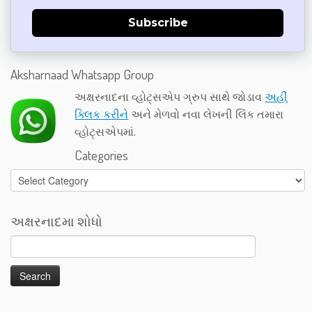
Subscribe
Aksharnaad Whatsapp Group
અક્ષરનાદના વ્હોટ્સએપ ગ્રુપ સાથે જોડાવ
અહીં
ક્લિક કરીને
અને મેળવો નવા લેખની લિંક તમારા
વ્હોટ્સએપમાં.
Categories
Categories
અક્ષરનાદમા શોધો