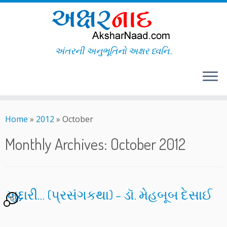
અંતરની અનુભૂતિનો અક્ષર ધ્વનિ..
Skip
to
Home
»
2012
»
October
content
Monthly Archives:
October 2012
ખુદ્દારી… (પ્રસંગકથા) – ડૉ. મેહબૂબ દેસાઈ
15