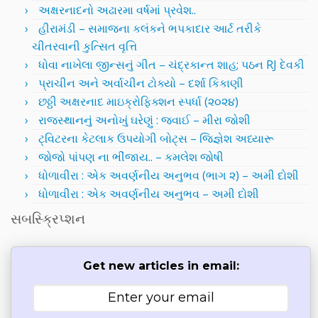
અક્ષરનાદનો અઢારમા વર્ષમાં પ્રવેશ..
હીરામંડી – સમાજના કલંકને ભપકાદાર આર્ટ તરીકે
ચીતરવાની કુત્સિત વૃત્તિ
ધોવા નાખેલા જીન્સનું ગીત – ચંદ્રકાન્ત શાહ; પઠન RJ દેવકી
પ્રાચીન અને અર્વાચીન ટોક્યો – દર્શા કિકાણી
છઠ્ઠી અક્ષરનાદ માઇક્રોફિક્શન સ્પર્ધા (૨૦૨૪)
રાજસ્થાનનું અનોખું ઘરેણું : જવાઈ – મીરા જોશી
ટ્વિટરના કેટલાક ઉપયોગી બોટ્સ – જિજ્ઞેશ અધ્યારૂ
જોજો પાંપણ ના ભીંજાય.. – કમલેશ જોષી
ધોળાવીરા : એક અવર્ણનીય અનુભવ (ભાગ ૨) – અમી દોશી
ધોળાવીરા : એક અવર્ણનીય અનુભવ – અમી દોશી
સબસ્ક્રિપ્શન
Get new articles in email: