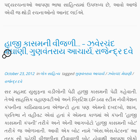
પદ્યરચનાઓ આપણા ભાષા સાહિત્યમાં ઉપલબ્ધ છે, આવો આજે
એવી જ થોડી રચનાઓનો આનંદ લઈએ.
હાજી કાસમની વીજળી… – ઝવેરચંદ
મેઘાણી, ગુણવંતરાય આચાર્ય, રાજેન્દ્ર દવે
12
October 23, 2012
in
લોક સાહિત્ય
tagged
ગુણવંતરાય આચાર્ય
/
ઝવેરચંદ મેઘાણી
/
રાજેન્દ્ર દવે
સર મહમદ યુસુફના વડીલોની પેઢી હાજી કાસમની પેઢી કહેવાતી.
તેઓ સાહસિક વહાણવટીઓ અને બ્રિટિશ ઇન્ડિયા સ્ટીમ નૅવીગેશન
કંપનીના કાઠિયાવાડના એજન્ટો હતા પણ એમનો દબદબો, શાખ,
પ્રતિભા ને વહીવટ એવાં હતાં કે એમના કાળમાં એ કંપની ’હાજી
કાસમની કંપની’ તરીકે અને એની આગબોટો ‘હાજી કાસમની બોટ’
તરીકે જ ઓળખાતી. આવી એક બોટ નામે ‘એસ.એસ.વેટરના’ આ
તરફ સૌ પહેલી વીજળીના દીવાવાળી બોટ હોવાથી આપણા લોકો