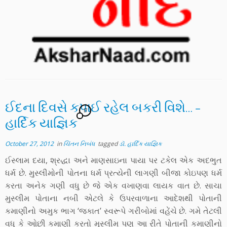
ઈદના દિવસે કપાઈ રહેલ બકરી વિશે… –
17
હાર્દિક યાજ્ઞિક
October 27, 2012
in
ચિંતન નિબંધ
tagged
ડૉ. હાર્દિક યાજ્ઞિક
ઈસ્લામ દયા, શ્રદ્ધા અને માણસાઇના પાયા પર ટકેલ એક અદભુત
ધર્મ છે. મુસ્લીમોની પોતના ધર્મ પ્રત્યેની લાગણી બીજા કોઇપણ ધર્મ
કરતા અનેક ગણી વધુ છે જે એક વખાણવા લાયક વાત છે. સાચા
મુસ્લીમ પોતાના નબી એટલે કે ઉપરવાળાના આદેશથી પોતાની
કમાણીનો અમુક ભાગ ‘જકાત’ સ્વરૂપે ગરીબોમાં વહેંચે છે. ગમે તેટલી
વધુ કે ઓછી કમાણી કરતો મુસ્લીમ પણ આ રીતે પોતાની કમાણીનો