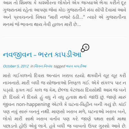
આમ તો શિમલા કે કાશ્મીરના લોકોને એક જગ્યાએ ભેગા કરીને દૂર
ગુજરાતમાં રહેતા આપણા જેવા કોઇ ગુજરાતીને મંચ સોંપી દેવામાં આવે
અને પ્રવચનનો વિષય “મારી નજરે ઠંડી….” ત્યારે એ ગુજરાતીના
મનમાં જે ભાવના થાય તેવી હાલત મારી છે….
10
નવજીવન – ભરત કાપડીઆ
October 5, 2012
in
ચિંતન નિબંધ
tagged
ભરત કાપડીઆ
મારો ગઈકાલનો દિવસ અત્યંત ખરાબ રહ્યો. થક્વીને ચૂર ચૂર કરી
નાખનારો. મારી બધી જ યોજનાઓ નિષ્ફળ ગઈ. એકે સંકલ્પ પાર ન
પડ્યો. ફક્ત ગઈ કાલ જ કેમ, છેલ્લા કેટલાય દિવસોથી આમ જ બને
છે. દિવસે ને દિવસે હું વધુ ને વધુ હતાશ થતો જાઉં છું. જાણે મારું
જીવન non-happening એટલે કે ઘટના-વિહીન બની ગયું છે. કાંઈ
પણ નવું સારું બનતું નથી. માણસો ખરાબ મળે, ઘટનાઓ ખરાબ બને,
લોકો મારી સાથે ખરાબ વર્તાવ પણ કરે. જાણે પથરા સાથે માથા
પછાડતો હોઉં એવું લાગે. હવે બધી જ બાબતો ઉપર ગુસ્સો આવે છે.