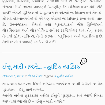
હિંગ્લિશ, બિંગ્લિશ, પંજલિશ, તમલિશ બોલે છે. ચટણીના ચટાકાના
રસિયા છીએ એટલે આપણને ‘ચટણીફાઈડ’ ઈંગ્લિશ વગર કેવી રીતે
ચાલે? જેટલો હિંગ્લિશનો ચાહકવર્ગ છે એટલો જ વિશાળ વર્ગ તેનાથી
મોં મચકોડનારાઓનો ચે એ પણ એટલી જ વિચિત્ર છતાં સાચી વાત
છે. શેરબજારના કૌભાંડો તથા ભ્રષ્ટાચારની જેમ હિંગ્લિશની
લોકપ્રિયતા અને લોકબોલિતા સર્વત્ર દ્રષ્ટિગોચર થાય તેનું કારણ
તેનામાં રહેલું નાવિન્ય, તેની સરળતા, બુદ્ધિમત્તા અને ભારતીયતા છે.
તેથી જ તો તે આપણે રવાડે ચડી ગઈ !
6
ઈસુ મારી નજરે…. – હાર્દિક યાજ્ઞિક
October 6, 2012
in
ચિંતન નિબંધ
tagged
ડૉ. હાર્દિક યાજ્ઞિક
તા ૨૩/૦૯/૨૦૧૨ના દિવસે નડિયાદ સાલ્વેશન આર્મી ચર્ચમાં આપેલ
પ્રવચન – ઈસુ મારી નજરે….
આવેલ સર્વેના હ્રદયમાં વસેલા ઈસુને પ્રણામ… મને આજે વિષય
આપવામાં આવ્યો છે – “ઈસુ – મારી નજરે..”