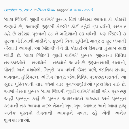
October 19, 2012
in
ચિંતન નિબંધ
tagged
ડૉ. અજય કોઠારી
‘ચાલ જિંદગી જીવી લઈએ’ પુસ્તક વિશે પરિચય આપતા ડૉ. કોઠારી
જણાવે છે, ‘આપણી જીંદગી કેટલી? કોઈ કહેશે ૬૫ વર્ષની, સરકાર
કહે છે સરેરાશ પુરુષની ૬૮ ને મહિલાની ૬૪ વર્ષની, પણ જિંદગી ૩
ફૂટના ઘોડીયાથી માંડીને ૬ ફૂટની ચિતા સુધીની. માત્ર ૩ ફૂટ લંબાતી
ખેંચાતી આપણી આ જિંદગી’ તેને ડૉ. કોઠારીએ ઉંમરના હિસાબ સાથે
જોડી છે. ‘ચાલ જિંદગી જીવી લઈએ’ પુસ્તક જીવનના વિવિધ
તબક્કાઓને – સંબંધોને – તથ્યોને આવરે છે. જીવનસાથી, સંતાનો,
પૌત્રો અને વંશવેલો, મિત્રો, ૫૫ વર્ષની ઉંમર પછી, જાતિય સંબંધ,
ભગવાન, હોસ્પિટલ, અંતિમ યાત્રા જેવા વિવિધ પ્રકરણ ધરાવતી આ
સુંદર પુસ્તિકાની ચાર વર્ષમાં ચાર પુનઃઆવૃત્તિઓ પ્રકાશિત થઈ છે.
આજે તેમના પુસ્તક ‘ચાલ જિંદગી જીવી લઈએ’ માંથી એક પ્રકરણ
અહીં પ્રસ્તુત કર્યું છે. પુસ્તક અક્ષરનાદને પાઠવવા અને પ્રસ્તુત
કરવાની તક આપવા બદલ તેમનો ખૂબ ખૂબ આભાર અને આવા હજુ
અનેક પુસ્તકો તેમનાથી આપણને મળતા રહે એવી અનેક
શુભકામનાઓ.