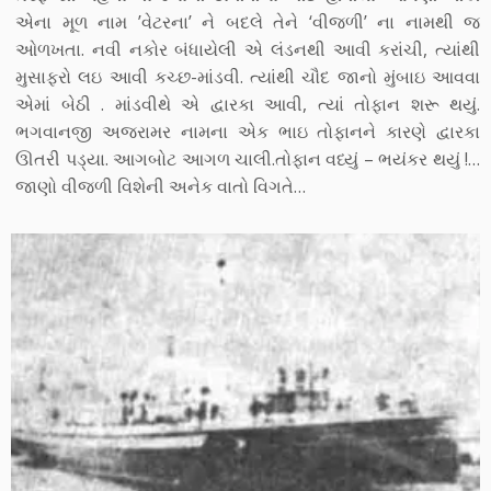
એના મૂળ નામ ’વેટરના’ ને બદલે તેને ‘વીજળી’ ના નામથી જ
ઓળખતા. નવી નકોર બંધાયેલી એ લંડનથી આવી કરાંચી, ત્યાંથી
મુસાફરો લઇ આવી કચ્છ-માંડવી. ત્યાંથી ચૌદ જાનો મુંબાઇ આવવા
એમાં બેઠી . માંડવીથે એ દ્વારકા આવી, ત્યાં તોફાન શરૂ થયું.
ભગવાનજી અજરામર નામના એક ભાઇ તોફાનને કારણે દ્વારકા
ઊતરી પડ્યા. આગબોટ આગળ ચાલી.તોફાન વધ્યું – ભયંકર થયું !…
જાણો વીજળી વિશેની અનેક વાતો વિગતે…