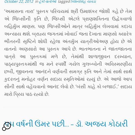
October 22, 2012
in
ટૂંકી વાર્તાઓ
tagged
કિશનસિંહ ચાવડા
‘અમાસના તારા’ પુસ્તક પરિચયમાં શ્રી ઉમાશંકર જોશી કહે છે તેમ
એ જિપ્સીની કૃતિ છે, જિપ્સી એટલે પ્રાણશક્તિના ઉદ્વેકવાળો
બહિર્મુખ માણસ. પણ જિપ્સીઓને માત્ર બહિર્મુખ લેખવામાં કદાચ
અન્યાય થશે. બ્રાહ્ય જગતમાં ખોવાઈ જતા દેખાતા માણસો ક્યારેક
ભીતરની સૃષ્ટિને શોધી રહેલા અંતર્મુખ યાત્રીઓઅણ હોય છે એ
વાતનો અણસારો આ પુસ્તક આપે છે. ભાતભાતના ને જાતજાતના
પાત્રો આ પુસ્તકમાં મળે છે, તેમાંથી શાળાજીવન દરમ્યાન,
પાઠ્યપુસ્તકમાંથી જ મને સ્પર્શી ગયેલ ગુલબ્બોની અવિસ્મરણીય
છબી, જીવનના આનંદને વર્ણવતી સમગ્ર કૃતિ અને તેમાં સાથે સાથે
કુદરતનું મનોહર વર્ણન સદાય સ્મૃતિઓમાં રહ્યું છે. એ આજે આપ
સૌની સાથે વહેંચવાનો આનંદ લેવો છે. ‘બંસી કાહે કો બજાઈ..’ સદાય
મારો પ્રિય પાઠ રહ્યો છે.
૫૫ વર્ષની ઉંમર પછી… – ડૉ. અજય કોઠારી
16