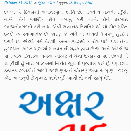
October 31, 2012
in
જીવન દર્શન
tagged
ડૉ. મેહબૂબ દેસાઈ
છેલ્લા બે દિવસથી વાતાવરણમાં શાંતિ છે. માનવીને માનવી રહેંસી
નાંખે, તેને આર્થિક રીતે તબાહ કરી નાંખે, તેને ઘરબાર,
સ્વજનોવગરનો કરી નાંખે એવી ભયાનક સ્થિતિમાંથી સૌ કોઇ મુક્તિ
ઇચ્છે એ સ્વાભાવિક છે. કારણ કે અંતે તો માનવી ધબકતું હ્રદય
ધરાવે છે. એટલે ગમે તેટલી ક્રૂરતાઅ,ઇર્ષા કે રોષ પછી પણ તેના
હ્રદયના કોઇક ખૂણામાં માનવતાની મહેક હોય છે જ. અને એટલે જ
પાંચ પાંચ દિવસના ભયના ઓથાર નીચેના ઉજાગરા પછી છેલ્લી બે
રાત્રીથી હું મારા બેડરૂમમાં નિરાંતે સૂવાનો પ્રયાસ કરું છું. પણ છતાં
ક્યારેક ઝબકીને જાગી જાઉં છું અને ચોતરફ જોવા લાગું છું – જાણે
કોઇ અમાનુષી ટોળું મારા ઘરને લૂંટી-બાળી તો નથી રહ્યું ને?…