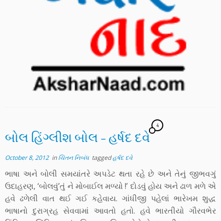
4
બોલ હિંગ્લીશ બોલ – હર્ષદ દવે
October 8, 2012
in
ચિંતન નિબંધ
tagged
હર્ષદ દવે
ભાષા અને બોલી સમયાંતરે અપડેટ થતા રહે છે અને તેનું જીભવગું
ઉદાહરણ, ‘બોલવું’તું ને મોબાઈલ મળ્યો !’ દોડવું હોય અને ઢાળ મળે એ
હવે ઢળેલી વાત થઈ ગઈ કહેવાય. ગાંધીજી પહેલાં ભારેખમ શુદ્ધ
ભાષાનો દુરાગ્રહ સેવવામાં આવતો હતો. હવે ભારતીયો ગૌરવભેર