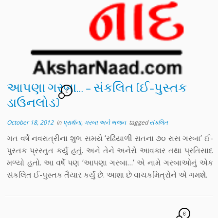
આપણા ગરબા… – સંકલિત (ઈ-પુસ્તક
2
ડાઉનલોડ)
October 18, 2012
in
પ્રાર્થના, ગરબા અને ભજન
tagged
સંકલિત
ગત વર્ષે નવરાત્રીના શુભ સમયે ‘રઢિયાળી રાતના ૭૦ રાસ ગરબા’ ઈ-
પુસ્તક પ્રસ્તુત કર્યું હતું. અને તેને અનેરો આવકાર તથા પ્રતિસાદ
મળ્યો હતો. આ વર્ષે પણ ‘આપણા ગરબા…’ એ નામે ગરબાઓનું એક
સંકલિત ઈ-પુસ્તક તૈયાર કર્યું છે. આશા છે વાચકમિત્રોને એ ગમશે.
6