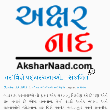
5
‘ઘર’ વિશે પદ્યરચનાઓ.. – સંકલિત
October 25, 2012
in
કવિતા, ગઝલ તથા સર્વ પદ્ય
tagged
સંકલિત
બાંધકામ કરનારાઓ તો ફક્ત એક મકાનનું નિર્માણ કરે છે પણ એને
ઘર બનાવે છે એમાં વસનારા, તેની સાથે અનેક સપના અને
ઘટનાઓને જોડનારા. ઘર વિશે અનેક સદાબહાર અને મનનીય