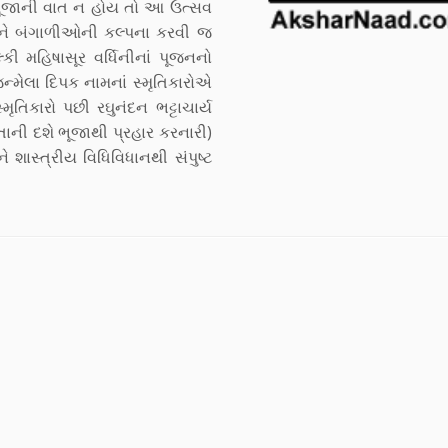
ગાપૂજાની વાત ન હોય તો આ ઉત્સવ
 અને બંગાળીઓની કલ્પના કરવી જ
કી મહિષાસૂર વર્ધિનીનાં પૂજનનો
 જન્મેલા દિપક નામનાં સ્મૃતિકારોએ
મૃતિકારો પછી રઘુનંદન ભટ્ટાચાર્ય
પોતાની દશે ભૂજાથી પ્રહાર કરનારી)
ને શાસ્ત્રીય વિધિવિધાનથી સંપુષ્ટ