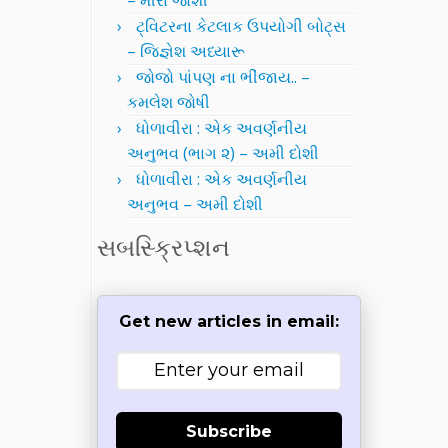
– મીરા જોશી
ટ્વિટરના કેટલાક ઉપયોગી બોટ્સ
– જિજ્ઞેશ અધ્યારૂ
જોજો પાંપણ ના ભીંજાય.. –
કમલેશ જોષી
ધોળાવીરા : એક અવર્ણનીય
અનુભવ (ભાગ ૨) – અમી દોશી
ધોળાવીરા : એક અવર્ણનીય
અનુભવ – અમી દોશી
સબસ્ક્રિપ્શન
Get new articles in email:
Subscribe