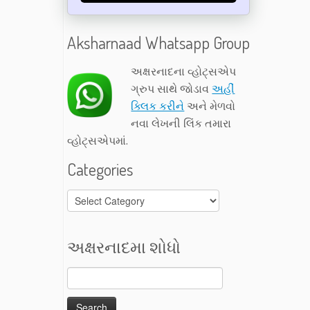
Aksharnaad Whatsapp Group
અક્ષરનાદના વ્હોટ્સએપ
ગ્રુપ સાથે જોડાવ
અહીં
ક્લિક કરીને
અને મેળવો
નવા લેખની લિંક તમારા
વ્હોટ્સએપમાં.
Categories
Categories
અક્ષરનાદમા શોધો