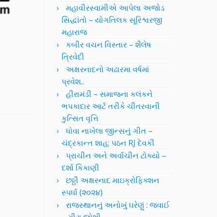
મહાવીરસ્વામીએ આપેલા અજોડ
સિદ્ધાંતો – યોગતિલક સૂરિશ્વરજી
મહારાજ
કબીર વચન વિસ્તાર – શૈલેષ
ત્રિવેદી
અક્ષરનાદનો અઢારમા વર્ષમાં
પ્રવેશ..
હીરામંડી – સમાજના કલંકને
ભપકાદાર આર્ટ તરીકે ચીતરવાની
કુત્સિત વૃત્તિ
ધોવા નાખેલા જીન્સનું ગીત –
ચંદ્રકાન્ત શાહ; પઠન RJ દેવકી
પ્રાચીન અને અર્વાચીન ટોક્યો –
દર્શા કિકાણી
છઠ્ઠી અક્ષરનાદ માઇક્રોફિક્શન
સ્પર્ધા (૨૦૨૪)
રાજસ્થાનનું અનોખું ઘરેણું : જવાઈ