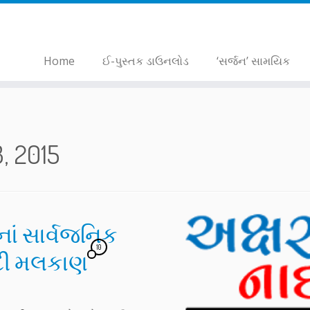
Home
ઈ-પુસ્તક ડાઉનલોડ
‘સર્જન’ સામયિક
, 2015
ાનાં સાર્વજનિક
10
ોદી મલકાણ