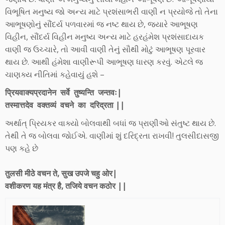
વિભૂષિત મનુષ્ય જો અન્ય માટે પ્રશંસાભરી વાણી ન પ્રયોજે તો તેના
આભૂષણોનું સૌંદર્ય પળવારમાં જ નષ્ટ થાય છે, જ્યારે આભૂષણ
વિહીન, સૌંદર્ય વિહીન મનુષ્ય અન્ય માટે હરહંમેશ પ્રશંસાદાયક
વાણી જ ઉચ્ચારે, તો આવી વાણી તેનું સૌથી મોટું આભૂષણ પૂરવાર
થાય છે. આથી હંમેશા વાણીરૂપી આભૂષણ ધારણ કરવું. એટલે જ
ચાણક્ય નીતિમાં કહેવાયું હશે –
प्रियवाक्यप्रदानेन सर्वे तुष्यन्ति जन्तवः|
तस्मात्तदेव वक्तव्यं वचने का दरिद्रता ||
અર્થાત્ પ્રિયકર વાક્યો બોલવાથી બધાં જ પ્રાણીઓ સંતુષ્ટ થાય છે.
તેથી તે જ બોલવા જોઈએ. વાણીમાં શું દરિદ્રતા રાખવી! તુલસીદાસજી
પણ કહે છે
तुलसी मीठे वचन ते, सुख उपजे चहु ओर|
वशीकरण यह मंत्र है, तजिये वचन कठोर ||