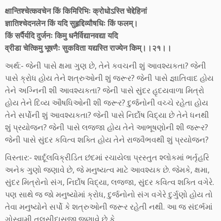
क्षान्तिश्चेत्कवचेन किं किमिरिभिः क्रोधोऽस्ति चेद्देहिनां
ज्ञातिश्चेदनलेन किं यदि सुहृद्दिव्यौषधिः किं फलम्।
किं सर्पैर्यदि दुर्जनः किमु धनैर्विद्यानवद्या यदि
व्रीडा चेत्किमु भूषणैः सुकविता यद्यस्ति राज्येन किम्।।२१।।
અર્થ:- જેની પાસે ક્ષમા ગુણ છે, તેને કવચની શું આવશ્યકતા? જેની
પાસે ક્રોધ હોય તેને શત્રુઓની શું જરૂર? જેની પાસે જ્ઞાતિવાદ હોય
તેને અગ્નિની શી આવશ્યકતા? જેની પાસે સુંદર હૃદયવાળા મિત્રો
હોય તેને દિવ્ય ઔષધિઓની શી જરૂર? દુર્જનોની વચ્ચે રહેતા હોય
તેને સર્પોની શું આવશ્યકતા? જેની પાસે નિર્દોષ વિદ્યા છે તેને ધનથી
શું પ્રયોજન? જેની પાસે લજ્જા હોય તેને આભૂષણોની શી જરૂર?
જેની પાસે સુંદર કવિત્વ શક્તિ હોય તેને રાજવૈભવથી શું પ્રયોજન?
વિસ્તાર:- શાર્દૂલવિક્રીડિત છંદમાં રચાયેલા પ્રસ્તુત શ્લોકમાં ભર્તૃહરિ
અનેક ગુણો જણાવે છે, જે મનુષ્યત્વ માટે આવશ્યક છે. જેમકે, ક્ષમા,
સુંદર મિત્રોનો સંગ, નિર્દોષ વિદ્યા, લજ્જા, સુંદર કવિત્વ શક્તિ વગેરે.
પણ સાથે જ જો મનુષ્યોમાં ક્રોધ, દુર્જનોનો સંગ વગેરે દુર્ગુણો હોય તો
તેવા મનુષ્યોને સર્પો કે શત્રુઓની જરૂર રહેતી નથી. આ જ સંદર્ભમાં
ગોસ્વામી તુલસીદાસજી જણાવે છે કે,