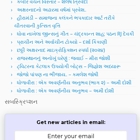
કબીર વચન વિસ્તાર – શૈલેષ ત્રિવેદી
અક્ષરનાદનો અઢારમા વર્ષમાં પ્રવેશ..
હીરામંડી – સમાજના કલંકને ભપકાદાર આર્ટ તરીકે
ચીતરવાની કુત્સિત વૃત્તિ
ધોવા નાખેલા જીન્સનું ગીત – ચંદ્રકાન્ત શાહ; પઠન RJ દેવકી
પ્રાચીન અને અર્વાચીન ટોક્યો – દર્શા કિકાણી
છઠ્ઠી અક્ષરનાદ માઇક્રોફિક્શન સ્પર્ધા (૨૦૨૪)
રાજસ્થાનનું અનોખું ઘરેણું : જવાઈ – મીરા જોશી
ટ્વિટરના કેટલાક ઉપયોગી બોટ્સ – જિજ્ઞેશ અધ્યારૂ
જોજો પાંપણ ના ભીંજાય.. – કમલેશ જોષી
ધોળાવીરા : એક અવર્ણનીય અનુભવ (ભાગ ૨) – અમી દોશી
ધોળાવીરા : એક અવર્ણનીય અનુભવ – અમી દોશી
સબસ્ક્રિપ્શન
Get new articles in email: