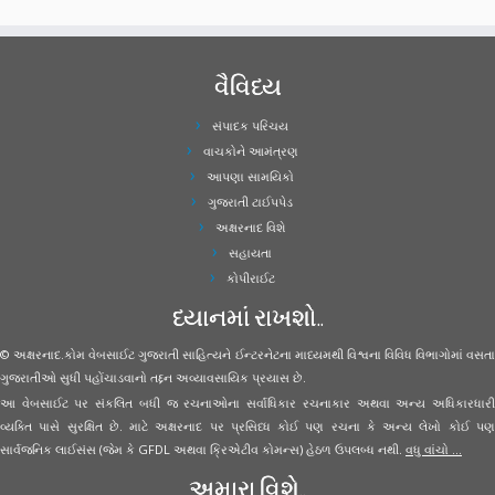
વૈવિધ્ય
સંપાદક પરિચય
વાચકોને આમંત્રણ
આપણા સામયિકો
ગુજરાતી ટાઈપપેડ
અક્ષરનાદ વિશે
સહાયતા
કોપીરાઈટ
ધ્યાનમાં રાખશો..
© અક્ષરનાદ.કોમ વેબસાઈટ ગુજરાતી સાહિત્યને ઈન્ટરનેટના માધ્યમથી વિશ્વના વિવિધ વિભાગોમાં વસતા
ગુજરાતીઓ સુધી પહોંચાડવાનો તદ્દન અવ્યાવસાયિક પ્રયાસ છે.
આ વેબસાઈટ પર સંકલિત બધી જ રચનાઓના સર્વાધિકાર રચનાકાર અથવા અન્ય અધિકારધારી
વ્યક્તિ પાસે સુરક્ષિત છે. માટે અક્ષરનાદ પર પ્રસિધ્ધ કોઈ પણ રચના કે અન્ય લેખો કોઈ પણ
સાર્વજનિક લાઈસંસ (જેમ કે GFDL અથવા ક્રિએટીવ કોમન્સ) હેઠળ ઉપલબ્ધ નથી.
વધુ વાંચો ...
અમારા વિશે..