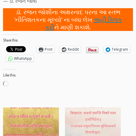
— ડૉ. રંજન જોષી
ડૉ. રંજન જોશીના અક્ષરનાદ પરના આ સ્તંભ
‘નીતિશતકના મૂલ્યો’ ના બધા લેખ
અહીં ક્લિક
કરી
ને માણી શકાશે.
Share this:
Print
Reddit
Telegram
WhatsApp
Like this:
Loading…