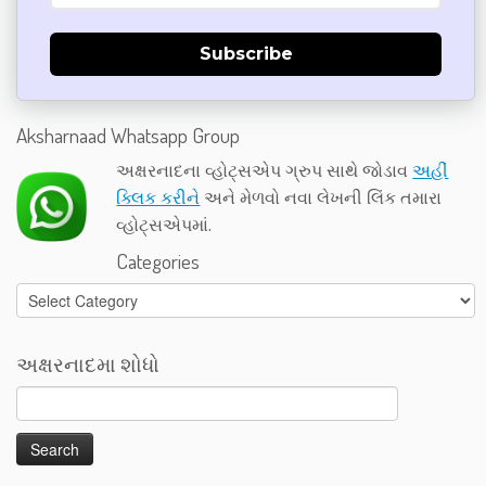
Subscribe
Aksharnaad Whatsapp Group
અક્ષરનાદના વ્હોટ્સએપ ગ્રુપ સાથે જોડાવ
અહીં
ક્લિક કરીને
અને મેળવો નવા લેખની લિંક તમારા
વ્હોટ્સએપમાં.
Categories
Categories
અક્ષરનાદમા શોધો