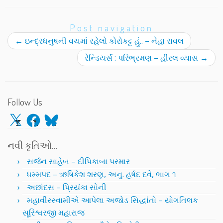
Post navigation
←
ઇન્દ્રધનુષની વચમાં રહેલો કોરોકટ્ટ હું.. – નેહા રાવલ
રેન્ડિયર્સ : પરિભ્રમણ – હીરલ વ્યાસ
→
Follow Us
X
Facebook
Bluesky
નવી કૃતિઓ…
સર્જન સાહેબ – દીપિકાબા પરમાર
ધમ્મપદ – ઋષિકેશ શરણ, અનુ. હર્ષદ દવે, ભાગ ૧
અછાંદસ – પ્રિયંકા સોની
મહાવીરસ્વામીએ આપેલા અજોડ સિદ્ધાંતો – યોગતિલક
સૂરિશ્વરજી મહારાજ