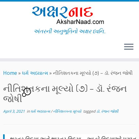
અંતરની અનુભૂતિનો અક્ષર ધ્વનિ..
Skip
to
Home
»
ધર્મ અધ્યાત્મ
»
નીતિશતકના મૂલ્યો (૭) – ડૉ. રંજન જોષી
content
નીતિશતકના મૂલ્યો (૭) – ડૉ. રંજન
2
જોષી
April 3, 2021
in
ધર્મ અધ્યાત્મ
/
નીતિશતકના મૂલ્યો
tagged
ડૉ. રંજન જોશી