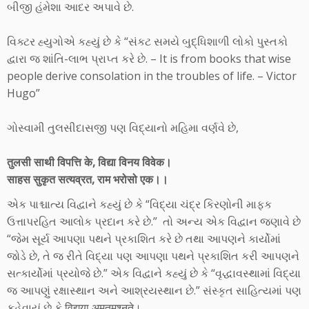
બીજી હંમેશા આદર અપાવે છે.
વિક્ટર હ્યુગોએ કહ્યું છે કે “સંકટ સમયે બુદ્ધિશાળી લોકો પુસ્તકો
દ્વારા જ શાંતિ-લાભ પ્રાપ્ત કરે છે. – It is from books that wise
people derive consolation in the troubles of life. – Victor
Hugo”
ગોસ્વામી તુલસીદાસજી પણ વિદ્યાનો મહિમા વર્ણવે છે,
तुलसी साथी विपत्ति के, विद्या विनय विवेक।
साहस सुकृत सत्यव्रत, राम भरोसो एक।।
એક પાશ્ચાત્ય વિદ્વાને કહ્યું છે કે “વિદ્યા ચંદ્ર કિરણોની માફક
ઉત્તાપરહિત આલોક પ્રદાન કરે છે.” તો અન્ય એક વિદ્વાન જણાવે છે
“જેમ સૂર્ય આપણા પથને પ્રકાશિત કરે છે તથા આપણને કાર્યોમાં
જોડે છે, તે જ રીતે વિદ્યા પણ આપણા પથને પ્રકાશિત કરી આપણને
સત્કાર્યોમાં પ્રયોજે છે.” એક વિદ્વાને કહ્યું છે કે “વૃદ્ધાવસ્થામાં વિદ્યા
જ આપણું રક્ષાસ્થાન અને આશ્રયસ્થાન છે.” સંસ્કૃત સાહિત્યમાં પણ
કહેવાયું છે કે विद्यया अमृतमश्नुते।