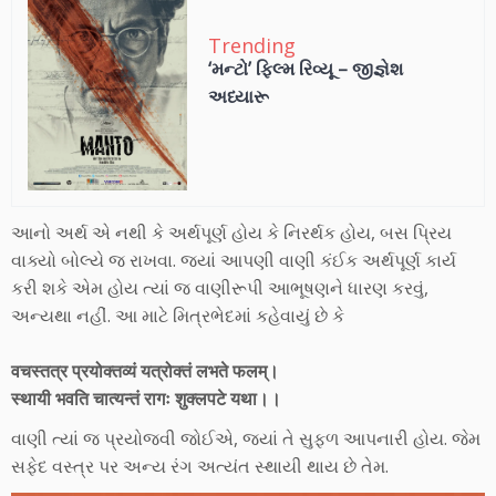
Trending
‘મન્ટો’ ફિલ્મ રિવ્યૂ – જીજ્ઞેશ
અધ્યારૂ
આનો અર્થ એ નથી કે અર્થપૂર્ણ હોય કે નિરર્થક હોય, બસ પ્રિય
વાક્યો બોલ્યે જ રાખવા. જ્યાં આપણી વાણી કંઈક અર્થપૂર્ણ કાર્ય
કરી શકે એમ હોય ત્યાં જ વાણીરૂપી આભૂષણને ધારણ કરવું,
અન્યથા નહીં. આ માટે મિત્રભેદમાં કહેવાયું છે કે
वचस्तत्र प्रयोक्तव्यं यत्रोक्तं लभते फलम्।
स्थायी भवति चात्यन्तं रागः शुक्लपटे यथा।।
વાણી ત્યાં જ પ્રયોજવી જોઈએ, જ્યાં તે સુફળ આપનારી હોય. જેમ
સફેદ વસ્ત્ર પર અન્ય રંગ અત્યંત સ્થાયી થાય છે તેમ.