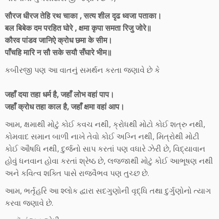
सौरज धीरज तेहि रथ चाका , सत्य शील दृढ ध्वजा पताका।
बल बिबेक दम परहित घोरे , क्षमा कृपा समता रिजु जोरे॥
कौरव पांडव जानिऐ क्रोध छमा के सीम।
पाँचहि मारि न सौ सके सयौ सँघारे भीम॥
કબીરજી પણ આ વાતનું સમર્થન કરતા જણાવે છે કે
जहाँ दया तहा धर्म है, जहाँ लोभ वहां पाप।
जहाँ क्रोध तहा काल है, जहाँ क्षमा वहां आप।
આમ, ક્ષમાથી મોટું કોઈ કવચ નથી, ક્રોધથી મોટો કોઈ શત્રુ નથી,
કોમવાદ સમાન બાળી નાખે તેવો કોઈ અગ્નિ નથી, મિત્રોથી મોટી
કોઈ ઔષધિ નથી, દુર્જનો સાપ કરતાં પણ વધારે ઝેરી છે, વિદ્યાવાન
હોવું ધનવાન હોવા કરતાં શ્રેષ્ઠ છે, લજ્જાથી મોટું કોઈ આભૂષણ નથી
અને કવિત્વ શક્તિ પાસે રાજવૈભવ પણ તુચ્છ છે.
આમ, ભર્તૃહરિ આ શ્લોક દ્વારા સદગુણોની વૃદ્ધિ તથા દુર્ગુણોનો ત્યાગ
કરવા જણાવે છે.