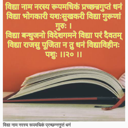
विद्या नाम नरस्य रूपमधिकं प्रच्छन्नगुप्तं धनं