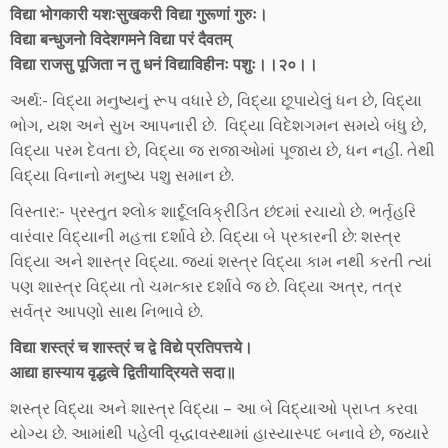
विद्या भोगकारी यशःसुखकरी विद्या गुरूणां गुरुः।
विद्या बन्धुजनो विदेशगमने विद्या परं दैवतम्
विद्या राजसु पूजिता न तु धनं विद्याविहीनः पशुः।।२०।।
અર્થ:- વિદ્યા મનુષ્યનું રૂપ વધારે છે, વિદ્યા છૂપાયેલું ધન છે, વિદ્યા
ભોગ, યશ અને સુખ આપનારી છે. વિદ્યા વિદેશગમન સમયે બંધુ છે,
વિદ્યા પરમ દેવતા છે, વિદ્યા જ રાજાઓમાં પૂજાય છે, ધન નહીં. તેથી
વિદ્યા વિનાનો મનુષ્ય પશુ સમાન છે.
વિસ્તાર:- પ્રસ્તુત શ્લોક શાર્દૂલવિક્રીડિત છંદમાં રચાયો છે. ભર્તૃહરિ
વારંવાર વિદ્યાની મહત્તા દર્શાવે છે. વિદ્યા બે પ્રકારની છે: શસ્ત્ર
વિદ્યા અને શાસ્ત્ર વિદ્યા. જ્યાં શસ્ત્ર વિદ્યા કામ નથી કરતી ત્યાં
પણ શાસ્ત્ર વિદ્યા તો ચમત્કાર દર્શાવે જ છે. વિદ્યા અત્ર, તત્ર
સર્વત્ર આપણો સાથ નિભાવે છે.
विद्या शस्त्रं च शास्त्रं च द्वे विद्ये प्रतिपत्तये।
आद्या हास्याय वृद्धत्वे द्वितीयाद्रियते सदा॥
શસ્ત્ર વિદ્યા અને શાસ્ત્ર વિદ્યા – આ બે વિદ્યાઓ પ્રાપ્ત કરવા
યોગ્ય છે. આમાંથી પહેલી વૃદ્ધાવસ્થામાં હાસ્યાસ્પદ બનાવે છે, જ્યારે