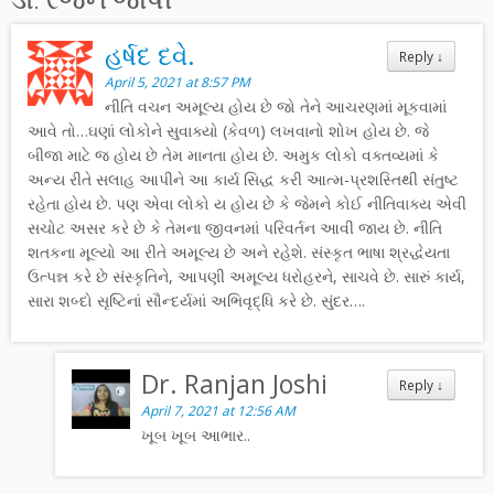
હર્ષદ દવે.
Reply
↓
April 5, 2021 at 8:57 PM
નીતિ વચન અમૂલ્ય હોય છે જો તેને આચરણમાં મૂકવામાં
આવે તો…ઘણાં લોકોને સુવાક્યો (કેવળ) લખવાનો શોખ હોય છે. જે
બીજા માટે જ હોય છે તેમ માનતા હોય છે. અમુક લોકો વક્તવ્યમાં કે
અન્ય રીતે સલાહ આપીને આ કાર્ય સિદ્ધ કરી આત્મ-પ્રશસ્તિથી સંતુષ્ટ
રહેતા હોય છે. પણ એવા લોકો ય હોય છે કે જેમને કોઈ નીતિવાક્ય એવી
સચોટ અસર કરે છે કે તેમના જીવનમાં પરિવર્તન આવી જાય છે. નીતિ
શતકના મૂલ્યો આ રીતે અમૂલ્ય છે અને રહેશે. સંસ્કૃત ભાષા શ્રદ્ધેયતા
ઉત્પન્ન કરે છે સંસ્કૃતિને, આપણી અમૂલ્ય ધરોહરને, સાચવે છે. સારું કાર્ય,
સારા શબ્દો સૃષ્ટિનાં સૌન્દર્યમાં અભિવૃદ્ધિ કરે છે. સુંદર….
Dr. Ranjan Joshi
Reply
↓
April 7, 2021 at 12:56 AM
ખૂબ ખૂબ આભાર..