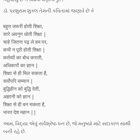
ડૉ. પરશુરામ શુક્લ તેમની કવિતામાં જણાવે છે કે
बहुत जरूरी होती शिक्षा,
सारे अवगुण धोती शिक्षा |
चाहे जितना पढ़ ले हम पर,
कभी न पूरी होती शिक्षा |
कर्तव्यों का बोध कराती,
अधिकारों का ज्ञान |
शिक्षा से ही मिल सकता है,
सर्वोपरि सम्मान |
बुद्धिहीन को बुद्धि देती,
अज्ञानी को ज्ञान |
शिक्षा से ही बन सकता है,
भारत देश महान ||
આમ, વિદ્યા એવું સર્વશ્રેષ્ઠ ધન છે, જે મનુષ્યો માટે સદાકાળ સાથી
બની રહે છે.