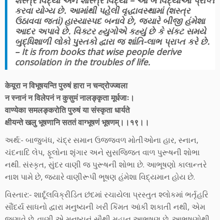
શસ્ત્ર વિદ્યા અને શાસ્ત્ર વિદ્યા – આ બે વિદ્યાઓ પ્રાપ્ત
કરવા યોગ્ય છે. આમાંથી પહેલી વૃદ્ધાવસ્થામાં (શસ્ત્ર
ઉઠાવવા જતાં) હાસ્યાસ્પદ બનાવે છે, જ્યારે બીજી હંમેશા
આદર અપાવે છે. વિક્ટર હ્યુગોએ કહ્યું છે કે સંકટ સમયે
બુદ્ધિશાળી લોકો પુસ્તકો દ્વારા જ શાંતિ-લાભ પ્રાપ્ત કરે છે.
– It is from books that wise people derive
consolation in the troubles of life.
केयूरा न विभूषयन्ति पुरुषं हारा न चन्द्रोज्ज्वला
न स्नानं न विलेपनं न कुसुमं नालङ्कृता मूर्धजाः।
वाण्येका समलङ्करोति पुरुषं या संस्कृता धार्यते
क्षीयन्ते खलु भूषणानि सततं वाग्भूषणं भूषणम्।।१९।।
અર્થ:- બાજુબંધ, ચંદ્ર સમાન ઉજ્જવળ મોતીઓના હાર, સ્નાન,
ચંદનાદિ લેપ, ફૂલોના શૃંગાર અને સુસજ્જિત વાળ પુરૂષની શોભા
નથી. સંસ્કૃત, સુંદર વાણી જ પુરૂષની શોભા છે. આભૂષણો કાલાન્તરે
નાશ પામે છે, જ્યારે વાણીરૂપી ભૂષણ હંમેશા વિદ્યમાન હોય છે.
વિસ્તાર:- શાર્દૂલવિક્રીડિત છંદમાં રચાયેલા પ્રસ્તુત શ્લોકમાં ભર્તૃહરિ
સૌંદર્ય સાધનો દ્વારા મનુષ્યની ખરી કિંમત આંકી શકાતી નથી, એમ
જણાવે છે. વાણી એ મનુષ્યનું સૌથી મહાન આભૂષણ છે. આભૂષણોથી