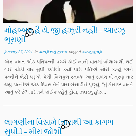
મોહબ્બત હૈ યે, જી હઝૂરી નહીં! – આરઝૂ
6
ભૂરાણી
January 27, 2021
in
લાગણીઓનું ગુલ્લક
tagged
આરઝૂ ભૂરાણી
એક વખત એક પતિપત્ની વચ્ચે કોઈ નાની વાતમાં બોલાચાલી થઈ
ગઈ. થોડી વાર સુધી દલીલો કર્યાં પછી પતિએ સોરી કહ્યું અને
પત્નીને ભેટી પડ્યો. પેલી બિલકુલ સ્તબ્ધ! આવું સળંગ બે ત્રણ વાર
થયુ. પત્નીએ એક દિવસ તેને પાસે બેસાડીને પૂછ્યું, “તું કેમ દર વખતે
આવું કરે છે? મારે તને કાંઈક કહેવું હોય, ઝઘડવું હોય…
લાગણીના વિસામે (તારાથી આ કાગળ
4
સુધી..) – મીરા જોશી