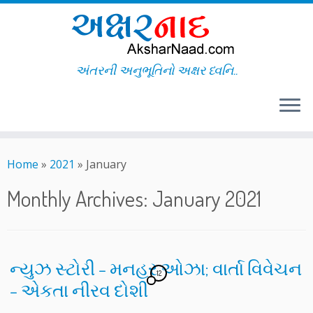
અંતરની અનુભૂતિનો અક્ષર ધ્વનિ..
Skip
to
Home
»
2021
»
January
content
Monthly Archives:
January 2021
ન્યુઝ સ્ટોરી – મનહર ઓઝા; વાર્તા વિવેચન
12
– એકતા નીરવ દોશી