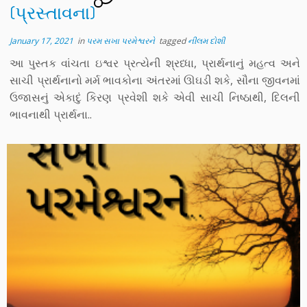
(પ્રસ્તાવના)
January 17, 2021
in
પરમ સખા પરમેશ્વરને
tagged
નીલમ દોશી
આ પુસ્તક વાંચતા ઇશ્વર પ્રત્યેની શ્રધ્ધા, પ્રાર્થનાનું મહત્વ અને
સાચી પ્રાર્થનાનો મર્મ ભાવકોના અંતરમાં ઊઘડી શકે, સૌના જીવનમાં
ઉજાસનું એકાદું કિરણ પ્રવેશી શકે એવી સાચી નિષ્ઠાથી, દિલની
ભાવનાથી પ્રાર્થના..