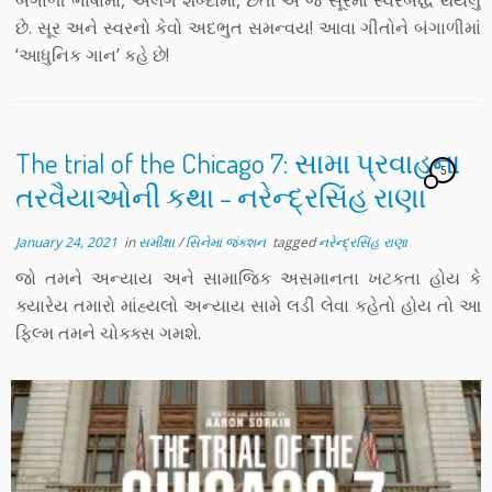
બંગાળી ભાષામાં, અલગ શબ્દોમાં, છતાં એ જ સૂરમાં સ્વરબદ્ધ થયેલું
છે. સૂર અને સ્વરનો કેવો અદભુત સમન્વય! આવા ગીતોને બંગાળીમાં
‘આધુનિક ગાન’ કહે છે!
The trial of the Chicago 7: સામા પ્રવાહના
5
તરવૈયાઓની કથા – નરેન્દ્રસિંહ રાણા
January 24, 2021
in
સમીક્ષા
/
સિનેમા જંક્શન
tagged
નરેન્દ્રસિંહ રાણા
જો તમને અન્યાય અને સામાજિક અસમાનતા ખટકતા હોય કે
ક્યારેય તમારો માંહ્યલો અન્યાય સામે લડી લેવા કહેતો હોય તો આ
ફિલ્મ તમને ચોક્ક્સ ગમશે.