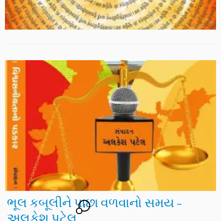
ભૂલ કબૂલીને પાછા વળવાનો સમય –
1
અલકેશ પટેલ