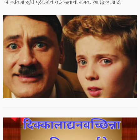
બે અંતિમો સુધી પ્રેક્ષકોને લઈ જવાની ક્ષમતા આ ફિલ્મમાં છે.