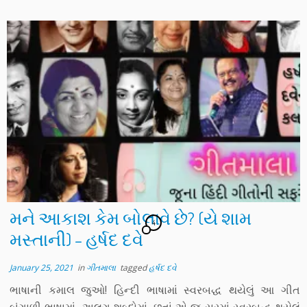
મને આકાશ કેમ બોલાવે છે? (યે શામ
4
મસ્તાની) – હર્ષદ દવે
January 25, 2021
in
ગીતમાલા
tagged
હર્ષદ દવે
ભાષાની કમાલ જુઓ! હિન્દી ભાષામાં સ્વરબદ્ધ થયેલું આ ગીત