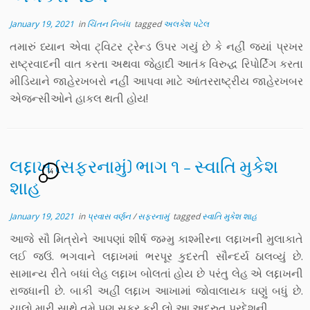
January 19, 2021
in
ચિંતન નિબંધ
tagged
અલકેશ પટેલ
તમારું ધ્યાન એવા ટ્વિટર ટ્રેન્ડ ઉપર ગયું છે કે નહીં જ્યાં પ્રખર
રાષ્ટ્રવાદની વાત કરતા અથવા જેહાદી આતંક વિરુદ્ધ રિપોર્ટિંગ કરતા
મીડિયાને જાહેરખબરો નહીં આપવા માટે આંતરરાષ્ટ્રીય જાહેરખબર
એજન્સીઓને હાકલ થતી હોય!
લદ્દાખ (સફરનામું) ભાગ ૧ – સ્વાતિ મુકેશ
14
શાહ
January 19, 2021
in
પ્રવાસ વર્ણન
/
સફરનામું
tagged
સ્વાતિ મુકેશ શાહ
આજે સૌ મિત્રોને આપણાં શીર્ષ જમ્મુ કાશ્મીરના લદ્દાખની મુલાકાતે
લઈ જઉં. ભગવાને લદ્દાખમાં ભરપૂર કુદરતી સૌન્દર્ય ઠાલવ્યું છે.
સામાન્ય રીતે બધાં લેહ લદ્દાખ બોલતાં હોય છે પરંતુ લેહ એ લદ્દાખની
રાજધાની છે. બાકી અહીં લદ્દાખ આખામાં જોવાલાયક ઘણું બધું છે.
ચાલો મારી સાથે તમે પણ સફર કરી લો આ અદ્રુત પ્રદેશની.