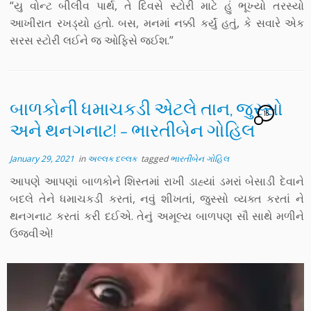
“યુ વોન્ટ બીલીવ પાર્થ, તે દિવસે સ્ટોરી માટે હું ભૂખ્યો તરસ્યો
આખીરાત રખડ્યો હતો. બસ, મનમાં નક્કી કર્યું હતું, કે સવારે એક
સરસ સ્ટોરી લઈને જ ઓફિસે જઈશ.”
બાળકોની ધમાચકડી એટલે તાન, જુસ્સો
16
અને થનગનાટ! – ભારતીબેન ગોહિલ
January 29, 2021
in
અલ્લક દલ્લક
tagged
ભારતીબેન ગોહિલ
આપણે આપણાં બાળકોને શિસ્તમાં રાખી ડાહ્યાં ડમરાં બેસાડી દેવાને
બદલે તેને ધમાચકડી કરતાં, નવું શીખતાં, જુસ્સો વ્યક્ત કરતાં ને
થનગનાટ કરતાં કરી દઈએ. તેનું અમૂલ્ય બાળપણ સૌ સાથે મળીને
ઉજવીએ!