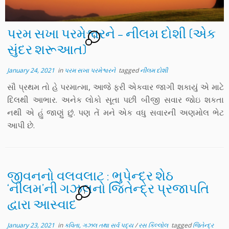
પરમ સખા પરમેશ્વરને – નીલમ દોશી (એક
1
સુંદર શરૂઆત)
January 24, 2021
in
પરમ સખા પરમેશ્વરને
tagged
નીલમ દોશી
સૌ પ્રથમ તો હે પરમાત્મા, આજે ફરી એકવાર જાગી શકાયું એ માટે
દિલથી આભાર. અનેક લોકો સૂતા પછી બીજી સવાર જોઇ શકતા
નથી એ હું જાણું છું. પણ તેં મને એક વધુ સવારની અણમોલ ભેટ
આપી છે.
જીવનનો વલવલાટ : ભુપેન્દ્ર શેઠ
‘નીલમ’ની ગઝલનો જિતેન્દ્ર પ્રજાપતિ
1
દ્વારા આસ્વાદ
January 23, 2021
in
કવિતા, ગઝલ તથા સર્વ પદ્ય
/
રસ કિલ્લોલ
tagged
જિતેન્દ્ર