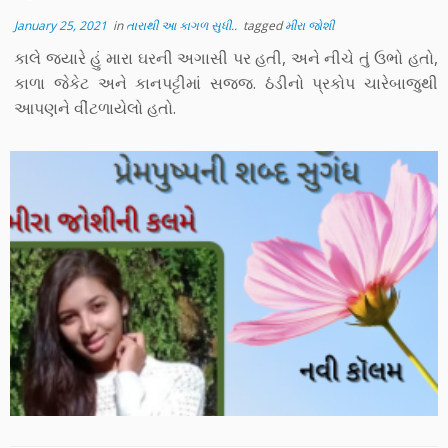
January 25, 2021
in
તારાથી આ કાગળ સુધી..
tagged
મીરા જોશી
કાલે જયારે હું મારા ઘરની અગાસી પર હતી, અને નીચે તું ઉભો હતો,
કાળા જેકેટ અને કાનપટ્ટીમાં સજ્જ. ઠંડીનો પ્રકોપ ચારેબાજુથી
આપણને વીંટળાયેલો હતો.