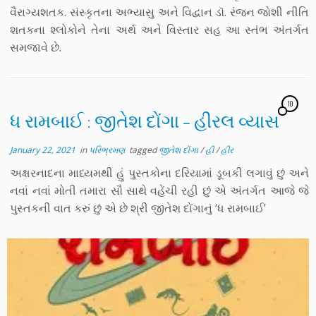
વૈરાગ્યશતક. સંસ્કૃતના અભ્યાસુ અને વિદ્વાન ડૉ. રંજન જોશી નીતિ
શતકના શ્લોકોને તેના અર્થ અને વિસ્તાર સહ આ સ્તંભ અંતર્ગત
સમજાવે છે.
10
ધ રામબાઈ : જીતેશ દોંગા – હીરલ વ્યાસ
January 22, 2021
in
પરિભ્રમણ
tagged
જીતેશ દોંગા
/
હી
/
હીર
અક્ષરનાદના માધ્યમથી હું પુસ્તકોના દરિયામાં ડૂબકી લગાવું છું અને
નવાં નવાં મોતી તમારા સૌ સાથે વહેંચી રહી છું એ અંતર્ગત આજે જે
પુસ્તકની વાત કરું છું એ છે શ્રી જીતેશ દોંગાનું ‘ધ રામબાઈ’