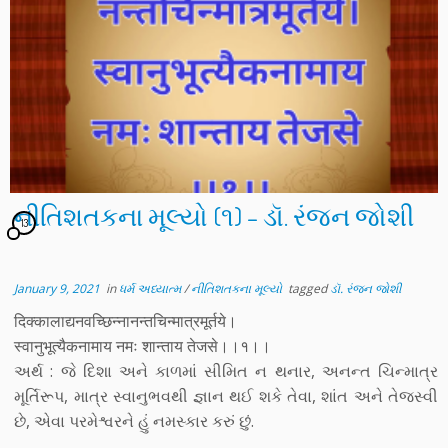
નીતિશતકના મૂલ્યો (૧) – ડૉ. રંજન જોશી
13
January 9, 2021
in
ધર્મ અધ્યાત્મ
/
નીતિશતકના મૂલ્યો
tagged
ડૉ. રંજન જોશી
दिक्कालाद्यनवच्छिन्नानन्तचिन्मात्रमूर्तये।
स्वानुभूत्यैकनामाय नमः शान्ताय तेजसे।।१।।
અર્થ : જે દિશા અને કાળમાં સીમિત ન થનાર, અનન્ત ચિન્માત્ર
મૂર્તિરૂપ, માત્ર સ્વાનુભવથી જ્ઞાન થઈ શકે તેવા, શાંત અને તેજસ્વી
છે, એવા પરમેશ્વરને હું નમસ્કાર કરું છું.