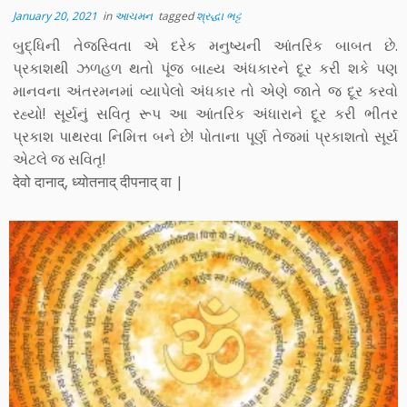
January 20, 2021
in
આચમન
tagged
શ્રદ્ધા ભટ્ટ
બુદ્ધિની તેજસ્વિતા એ દરેક મનુષ્યની આંતરિક બાબત છે.
પ્રકાશથી ઝળહળ થતો પૂંજ બાહ્ય અંધકારને દૂર કરી શકે પણ
માનવના અંતરમનમાં વ્યાપેલો અંધકાર તો એણે જાતે જ દૂર કરવો
રહ્યો! સૂર્યનું સવિતૃ રૂપ આ આંતરિક અંધારાને દૂર કરી ભીતર
પ્રકાશ પાથરવા નિમિત્ત બને છે! પોતાના પૂર્ણ તેજમાં પ્રકાશતો સૂર્ય
એટલે જ સવિતૃ!
देवो दानाद्, ध्योतनाद् दीपनाद् वा |