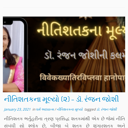
નીતિશતકના મૂલ્યો (૨) – ડૉ. રંજન જોશી
January 23, 2021
in
ધર્મ અધ્યાત્મ
/
નીતિશતકના મૂલ્યો
tagged
ડૉ. રંજન જોશી
નીતિશતક ભર્તુહરીના ત્રણ પ્રસિદ્ધ શતકમાંથી એક છે જેમાં નીતિ
સંબંધી સો શ્લોક છે, બીજા બે શતક છે શૃંગારશતક અને