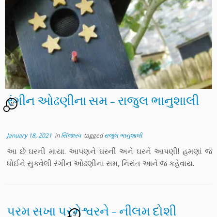
રંગીન ઓઢણીના સમ – રાજુલ ભાનુશાલી
22
January 18, 2021
in
સિંજારવ
tagged
રાજુલ ભાનુશાલી
આ છે ઘરની માયા. આપણને ઘરની અને ઘરને આપણી! હમણાં જ
ધોઈને સુકવેલી રંગીન ઓઢણીના સમ, નિરાંત આને જ કહેવાય.
પરમ સખા પરમેશ્વરને – નીલમ દોશી
3