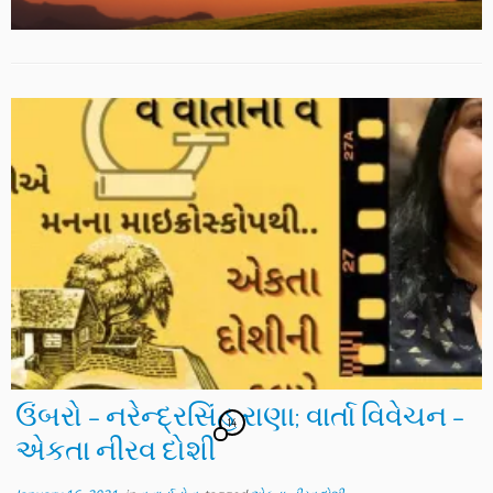
ઉંબરો – નરેન્દ્રસિંહ રાણા; વાર્તા વિવેચન –
14
એકતા નીરવ દોશી