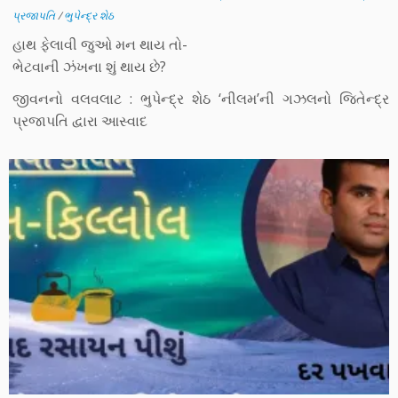
પ્રજાપતિ
/
ભુપેન્દ્ર શેઠ
હાથ ફેલાવી જુઓ મન થાય તો-
ભેટવાની ઝંખના શું થાય છે?
જીવનનો વલવલાટ : ભુપેન્દ્ર શેઠ ‘નીલમ’ની ગઝલનો જિતેન્દ્ર
પ્રજાપતિ દ્વારા આસ્વાદ