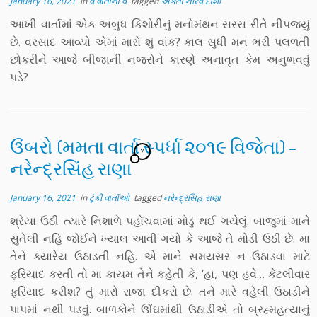
January 16, 2021
in
વ વાર્તાનો વ
tagged
એકતા નીરવ દોશી
આખી વાર્તામાં એક અબુધ કિશોરીનું મનોમંથન સરસ રીતે નીપજ્યું
છે. વરસાદ આવ્યો એમાં મારો શું વાંક? કાલ સુધી મન ભરી પલળતી
છોકરીને આજે બીજાની નજરોને કારણે અનાવૃત કેમ અનુભવવું
પડે?
ઉંબરો (મમતા વાર્તા સ્પર્ધા ૨૦૧૯ વિજેતા) –
7
નરેન્દ્રસિંહ રાણા
January 16, 2021
in
ટૂંકી વાર્તાઓ
tagged
નરેન્દ્રસિંહ રાણા
શ્રેયા ઉઠી ત્યારે નિશાળે પહોંચવામાં મોડું થઈ ગયેલું. બાજુમાં માને
સુતેલી નહિ જોઈને ખ્યાલ આવી ગયો કે આજે તે મોડી ઉઠી છે. મા
તેને ક્યારેય ઉઠાડતી નહિ. એ માને સમયસર ન ઉઠાડવા માટે
ફરિયાદ કરતી તો મા કાયમ તેને કહેતી કે, ‘હા, પણ હવે… કેટલીવાર
ફરિયાદ કરીશ? તું મારો રાજા દીકરો છે. તને મારે વહેલી ઉઠાડીને
પાપમાં નથી પડવું. બાળકોને ઊંઘમાંથી ઉઠાડીએ તો બ્રહ્મહત્યાનું