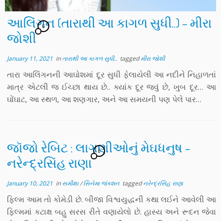
આલિંગન (તારાથી આ કાગળ સુધી..) – મીરા
6
જોશી
January 11, 2021
in
તારાથી આ કાગળ સુધી..
tagged
મીરા જોશી
તારા આલિંગનની આઘોશમાં દૂર સુધી ફેલાયેલી આ નદીને નિહાળતાં
માત્ર એટલી જ ઈચ્છા થાય છે.. ક્યાંક દૂર જવું છે, ખુબ દૂર… આ
ઘોંઘાટ, આ સ્થળ, આ શણગાર, અને આ સમયની પણ પેલે પાર…
જૉજો રેબિટ : લાગણીઓનું મેઘધનુષ –
6
નરેન્દ્રસિંહ રાણા
January 10, 2021
in
સમીક્ષા
/
સિનેમા જંક્શન
tagged
નરેન્દ્રસિંહ રાણા
ફિલ્મ આમ તો કોમેડી છે. બીજા વિશ્વયુદ્ધની કથા લઈને આવેલી આ
ફિલ્મમાં કટાક્ષ બહુ સરસ રીતે વણાયેલો છે. હાસ્ય અને રૂદન જેવા