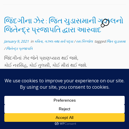
જિંદગીના ઝેર : જિત ચુડાસમાની ગઝલનો
4
જિતેન્દ્ર પ્રજાપતિ દ્વારા આસ્વાદ
January 9, 2021
in
કવિતા, ગઝલ તથા સર્વ પદ્ય
/
રસ કિલ્લોલ
tagged
જિત ચુડાસમા
/
જિતેન્દ્ર પ્રજાપતિ
જિંદગીનાં ઝેર જેને પ્રાણપ્યારા થઈ જશે,
કોઈ નરસિંહ, કોઈ તુલસી, કોઈ મીરાં થઈ જશે.