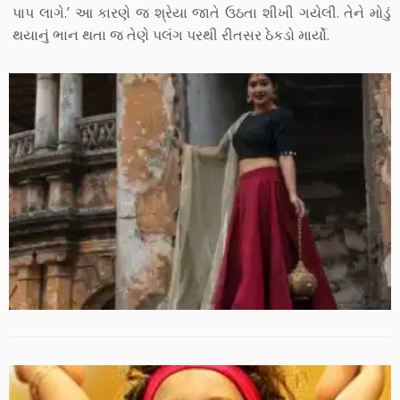
પાપ લાગે.’ આ કારણે જ શ્રેયા જાતે ઉઠતા શીખી ગયેલી. તેને મોડું
થયાનું ભાન થતા જ તેણે પલંગ પરથી રીતસર ઠેકડો માર્યો.