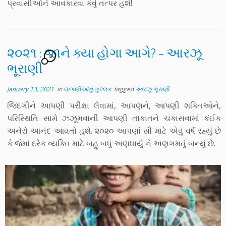
પ્રવાસીઓને આવકારવા કેવું તત્પર હશે!
૨૦૨૧ : જાને ક્યા હોગા આગે? – આરઝૂ
10
ભૂરાણી
January 13, 2021
in
લાગણીઓનું ગુલ્લક
tagged
આરઝૂ ભૂરાણી
જિંદગીને આપણી પરીક્ષા લેવામાં, આપણને, આપણી શક્તિઓને,
પરિસ્થિતિ સામે ઝઝૂમવાની આપણી તાકાતને ચકાસવામાં કંઈક
અનેરો આનંદ આવતો હશે. ૨૦૨૦ આપણાં સૌ માટે એવું વર્ષ રહ્યું છે
કે જેમાં દરેક વ્યક્તિ માટે બહુ બધું અણધાર્યું ને અણગમતું બન્યું છે.