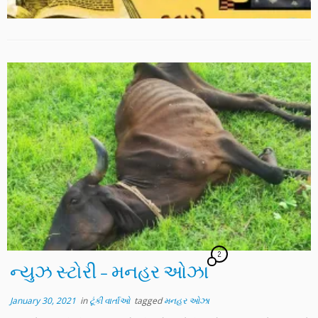
2
ન્યુઝ સ્ટોરી – મનહર ઓઝા
January 30, 2021
in
ટૂંકી વાર્તાઓ
tagged
મનહર ઓઝા