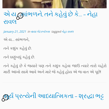
એ ય… સાંભળને, તને કહેવું છે કે… – નેહા
10
રાવલ
January 21, 2021
in
વાયા લેટરબૉક્સ
tagged
નેહા રાવલ
એ ય… સાંભળને,
તને કશુંક કહેવું છે.
તને ઘણુંબધું કહેવું છે.
તને કહેવું છે કે જયારે પણ તને કશુંક કહેવા જાઉં ત્યારે તારો ચહેરો
મારી આંખો સામે આવે અને મારે જે કહેવું હોય એ જ વાત એ પૂછે!
સૂર્ય પ્રત્યેની આધ્યાત્મિકતા – શ્રદ્ધા ભટ્ટ
17