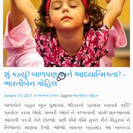
શું કહ્યું? બાળપણ અને આધ્યાત્મિકતા? –
11
ભારતીબેન ગોહિલ
January 15, 2021
in
અલ્લક દલ્લક
tagged
ભારતીબેન ગોહિલ
બાળકોને બહાર ખૂબ ઘુમાવ્યાં. ભીતરનો પ્રવાસ કરાવ્યો કદી?
પ્રયોગ કરવા જેવો.. મનની આંખે ને કલ્પનાની પાંખે! શરૂઆતમાં
આંગળી પકડી તેને દોરજો. પછી ધીમે ધીમે મુક્ત રીતે વિહરવા ને
નિજાનંદ માણવા દેજો. જોજો. સમગ્ર બ્રહ્માંડ આ નાનકડા