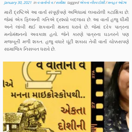
January 30, 2021
in
વ વાર્તાનો વ
/
સમીક્ષા
tagged
એકતા નીરવ દોશી
/
મનહર ઓઝા
મારી દ્રષ્ટિએ આ વાર્તા સંપૂર્ણપણે અભિધામાં લખાયેલી કટાક્ષિકા છે.
જેમાં એક ફિલ્મની ગતિએ દ્રશ્યો બદલાય છે. આ વાર્તા હજુ ધીમી
અને લાંબી થઈ શકવાની ક્ષમતા ધરાવે છે. જેમાં દરેક પાત્રના
મનોમંથનનો અવકાશ હતો. જેને કારણે પાત્રના ઘડતરને પણ
મજબૂતી મળી શકત. હજુ વધારે ઘૂંટી શકાય તેવી વાર્તા ચોક્કસપણે
સામાજિક નિસબત ધરાવે છે.