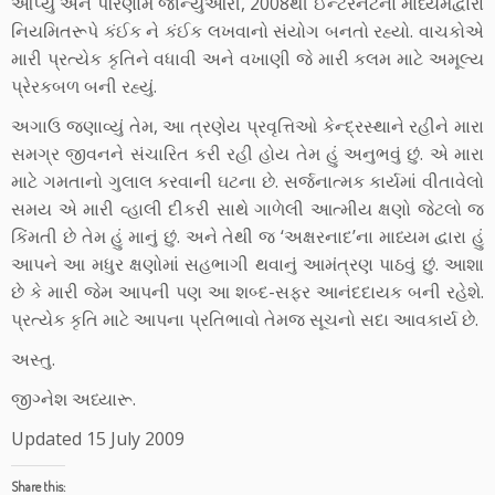
આપ્યું અને પરિણામે જાન્યુઆરી, 2008થી ઈન્ટરનેટના માધ્યમદ્વારા
નિયમિતરૂપે કંઈક ને કંઈક લખવાનો સંયોગ બનતો રહ્યો. વાચકોએ
મારી પ્રત્યેક કૃતિને વધાવી અને વખાણી જે મારી કલમ માટે અમૂલ્ય
પ્રેરકબળ બની રહ્યું.
અગાઉ જણાવ્યું તેમ, આ ત્રણેય પ્રવૃત્તિઓ કેન્દ્રસ્થાને રહીને મારા
સમગ્ર જીવનને સંચારિત કરી રહી હોય તેમ હું અનુભવું છું. એ મારા
માટે ગમતાનો ગુલાલ કરવાની ઘટના છે. સર્જનાત્મક કાર્યમાં વીતાવેલો
સમય એ મારી વ્હાલી દીકરી સાથે ગાળેલી આત્મીય ક્ષણો જેટલો જ
કિંમતી છે તેમ હું માનું છું. અને તેથી જ ‘અક્ષરનાદ’ના માધ્યમ દ્વારા હું
આપને આ મધુર ક્ષણોમાં સહભાગી થવાનું આમંત્રણ પાઠવું છું. આશા
છે કે મારી જેમ આપની પણ આ શબ્દ-સફર આનંદદાયક બની રહેશે.
પ્રત્યેક કૃતિ માટે આપના પ્રતિભાવો તેમજ સૂચનો સદા આવકાર્ય છે.
અસ્તુ.
જીગ્નેશ અધ્યારૂ.
Updated 15 July 2009
Share this: