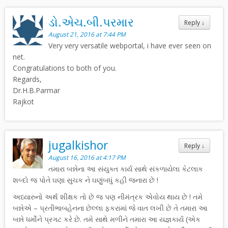
ડો.એચ.બી.પરમાર
Reply
↓
August 21, 2016 at 7:44 PM
Very very versatile webportal, i have ever seen on
net.
Congratulations to both of you.
Regards,
Dr.H.B.Parmar
Rajkot
jugalkishor
Reply
↓
August 16, 2016 at 4:17 PM
તમારા બન્નેના આ સંયુક્ત કાર્ય સાથે સંકળાયેલા કેટલાક
શબ્દો જ પોતે ઘણા સુચક ને ઘણુંબધું કહી જનારા છે !
અધ્યારુનો અર્થ શીક્ષક તો છે જ પણ નીમંત્રક એવોય થાય છે ! તમે
બન્નેએ – પ્રતીભાબહેનના છેલ્લા ફકરામાં જે વાત લખી છે તે તમારા આ
બન્ને ધર્મોને પ્રગટ કરે છે. તમે સાથે મળીને તમારા આ યજ્ઞકાર્ય (એક