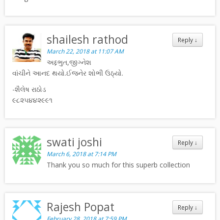
shailesh rathod
Reply
↓
March 22, 2018 at 11:07 AM
અદ્દભુત,જીગ્નેશ
વાંચીને આનદ થયો.ઈજનેર શોભી ઉઠ્યો.
-શૈલેષ રાઠોડ
૯૮૨૫૪૪૨૯૯૧
swati joshi
Reply
↓
March 6, 2018 at 7:14 PM
Thank you so much for this superb collection
Rajesh Popat
Reply
↓
February 28, 2018 at 7:59 PM