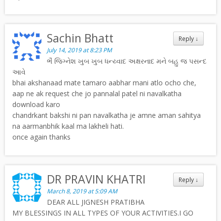
Sachin Bhatt
Reply
↓
July 14, 2019 at 8:23 PM
ભૈ જિગ્નેશ ખુબ ખુબ ધન્ય્વાદ અક્ષરનાદ મને બહુ જ પસન્દ
આવે
bhai akshanaad mate tamaro aabhar mani atlo ocho che,
aap ne ak request che jo pannalal patel ni navalkatha
download karo
chandrkant bakshi ni pan navalkatha je amne aman sahitya
na aarmanbhik kaal ma lakheli hati.
once again thanks
DR PRAVIN KHATRI
Reply
↓
March 8, 2019 at 5:09 AM
DEAR ALL JIGNESH PRATIBHA
MY BLESSINGS IN ALL TYPES OF YOUR ACTIVITIES.I GO