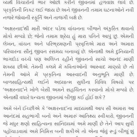
વ્યર્થ વિચારોનો ભાર ઓછો કરીને જીવનમાં હળવાશ લાવે છે.
પ્રકૃતિની નિકટ લઈ જાય છે અને જીવનની તમામ ઘટનાઓને નવી
નજરે જોવાની સ્ફૂર્તિ અને તાજગી બક્ષે છે.
‘અક્ષરનાદ’થી મારી અંદર પડેલા વાંચનના બીજને અંકુરિત થવાનો
મોકો મળ્યો છે; જેનો તમામ શ્રેય હું મારા પતિને આપું છું. એમની
લેખન, વાંચન અને પરિભ્રમણની પ્રવૃત્તિએ મારા અને અમારા
પરિવારના સૌનું જીવન રસમય બનાવ્યું છે. એનાથી અમે દુનિયાની
ભાગદોડ વચ્ચે પણ અલિપ્ત રહીને જીવનનો સાચો આનંદ માણી
શક્યા છીએ. તેમની કલમે મેં કવિતાઓનો આસ્વાદ માણ્યો છે તો
તેમની આંખે મેં પ્રકૃતિના આસ્વાદની અનુભૂતિ માણી છે.
બાળસાહિત્યથી લઈને અધ્યાત્મ સુધીના વિવિધ વિષયો પર
‘અક્ષરનાદ’ને ખોળે બેસી અમને સહચિંતન કરવાનો મોકો મળ્યો છે.
એનાથી વધારે ધન્યતા જીવનમાં બીજી કઈ હોઈ શકે ?
અમે બંને ઈચ્છીએ કે ‘અક્ષરનાદ’ના માધ્યમથી આપ સૌ અમારા આ
આનંદમાં સહભાગી બનો અને અમારું આતિથ્ય સ્વીકારો. જીવનની
જે મધુર ક્ષણો સાહિત્યના સાનિધ્યમાં અમે માણી છે તેને આપ સુધી
પહોંચાડવામાં અમે નિમિત્ત બની શકીએ તો એના જેવું રૂડું બીજું શું