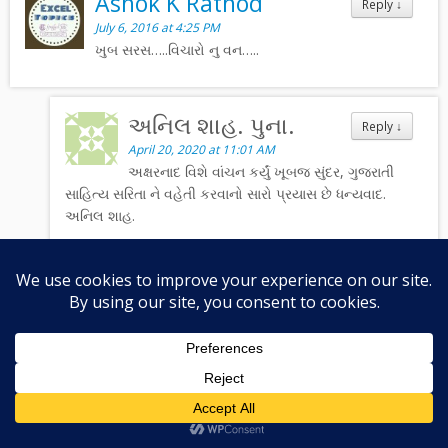
Ashok K Rathod
Reply
↓
July 6, 2016 at 4:25 PM
ખુબ સરસ…..વિચારો નુ વન…..
અનિલ શાહ. પુના.
Reply
↓
April 20, 2020 at 11:01 AM
અક્ષરનાદ વિશે વાંચન કર્યું ખૂબજ સુંદર, ગુજરાતી
સાહિત્ય સરિતા ને વહેતી કરવાનો સારો પ્રયાસ છે ધન્યવાદ.
અનિલ શાહ.
Shakuntala
Reply
↓
May 3, 2016 at 1:40 PM
real amazing….nice to know that someone do that
kind of good activity…