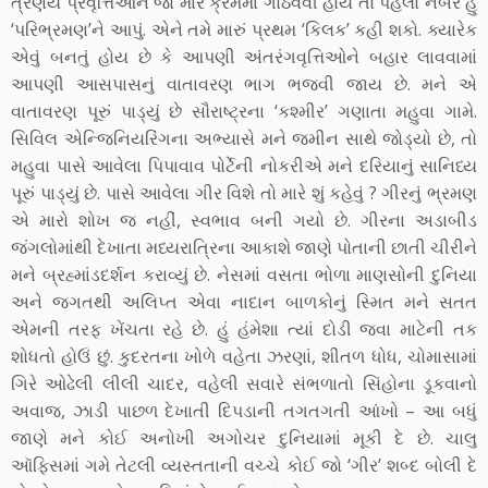
ત્રણેય પ્રવૃત્તિઓને જો મારે ક્રમમાં ગોઠવવી હોય તો પહેલો નંબર હું
‘પરિભ્રમણ’ને આપું. એને તમે મારું પ્રથમ ‘કિલક’ કહી શકો. ક્યારેક
એવું બનતું હોય છે કે આપણી અંતરંગવૃત્તિઓને બહાર લાવવામાં
આપણી આસપાસનું વાતાવરણ ભાગ ભજવી જાય છે. મને એ
વાતાવરણ પૂરું પાડ્યું છે સૌરાષ્ટ્રના ‘કશ્મીર’ ગણાતા મહુવા ગામે.
સિવિલ એન્જિનિયરિંગના અભ્યાસે મને જમીન સાથે જોડ્યો છે, તો
મહુવા પાસે આવેલા પિપાવાવ પોર્ટેની નોકરીએ મને દરિયાનું સાનિધ્ય
પૂરું પાડ્યું છે. પાસે આવેલા ગીર વિશે તો મારે શું કહેવું ? ગીરનું ભ્રમણ
એ મારો શોખ જ નહીં, સ્વભાવ બની ગયો છે. ગીરના અડાબીડ
જંગલોમાંથી દેખાતા મધ્યરાત્રિના આકાશે જાણે પોતાની છાતી ચીરીને
મને બ્રહ્માંડદર્શન કરાવ્યું છે. નેસમાં વસતા ભોળા માણસોની દુનિયા
અને જગતથી અલિપ્ત એવા નાદાન બાળકોનું સ્મિત મને સતત
એમની તરફ ખેંચતા રહે છે. હું હંમેશા ત્યાં દોડી જવા માટેની તક
શોધતો હોઉં છું. કુદરતના ખોળે વહેતા ઝરણાં, શીતળ ધોધ, ચોમાસામાં
ગિરે ઓઢેલી લીલી ચાદર, વહેલી સવારે સંભળાતો સિંહોના ડૂકવાનો
અવાજ, ઝાડી પાછળ દેખાતી દિપડાની તગતગતી આંખો – આ બધું
જાણે મને કોઈ અનોખી અગોચર દુનિયામાં મૂકી દે છે. ચાલુ
ઑફિસમાં ગમે તેટલી વ્યસ્તતાની વચ્ચે કોઈ જો ‘ગીર’ શબ્દ બોલી દે