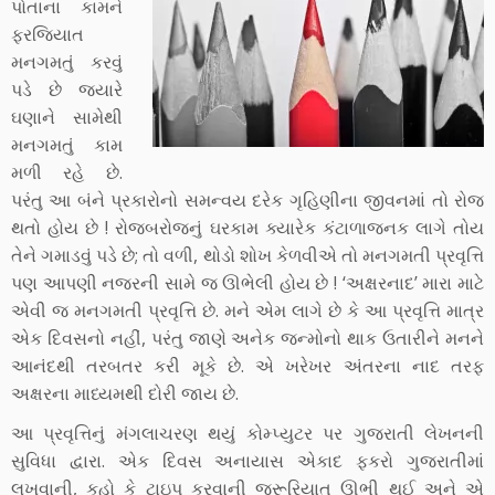
પોતાના કામને
ફરજિયાત
મનગમતું કરવું
પડે છે જ્યારે
ઘણાને સામેથી
મનગમતું કામ
મળી રહે છે.
પરંતુ આ બંને પ્રકારોનો સમન્વય દરેક ગૃહિણીના જીવનમાં તો રોજ
થતો હોય છે ! રોજબરોજનું ઘરકામ ક્યારેક કંટાળાજનક લાગે તોય
તેને ગમાડવું પડે છે; તો વળી, થોડો શોખ કેળવીએ તો મનગમતી પ્રવૃત્તિ
પણ આપણી નજરની સામે જ ઊભેલી હોય છે ! ‘અક્ષરનાદ’ મારા માટે
એવી જ મનગમતી પ્રવૃત્તિ છે. મને એમ લાગે છે કે આ પ્રવૃત્તિ માત્ર
એક દિવસનો નહીં, પરંતુ જાણે અનેક જન્મોનો થાક ઉતારીને મનને
આનંદથી તરબતર કરી મૂકે છે. એ ખરેખર અંતરના નાદ તરફ
અક્ષરના માધ્યમથી દોરી જાય છે.
આ પ્રવૃત્તિનું મંગલાચરણ થયું કોમ્પ્યુટર પર ગુજરાતી લેખનની
સુવિધા દ્વારા. એક દિવસ અનાયાસ એકાદ ફકરો ગુજરાતીમાં
લખવાની, કહો કે ટાઇપ કરવાની જરૂરિયાત ઊભી થઈ અને એ