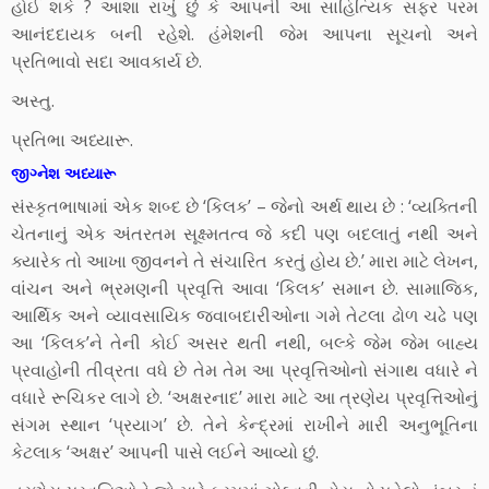
હોઈ શકે ? આશા રાખું છું કે આપની આ સાહિત્યિક સફર પરમ
આનંદદાયક બની રહેશે. હંમેશની જેમ આપના સૂચનો અને
પ્રતિભાવો સદા આવકાર્ય છે.
અસ્તુ.
પ્રતિભા અધ્યારૂ.
જીગ્નેશ અધ્યારૂ
સંસ્કૃતભાષામાં એક શબ્દ છે ‘કિલક’ – જેનો અર્થ થાય છે : ‘વ્યક્તિની
ચેતનાનું એક અંતરતમ સૂક્ષ્મતત્વ જે કદી પણ બદલાતું નથી અને
ક્યારેક તો આખા જીવનને તે સંચારિત કરતું હોય છે.’ મારા માટે લેખન,
વાંચન અને ભ્રમણની પ્રવૃત્તિ આવા ‘કિલક’ સમાન છે. સામાજિક,
આર્થિક અને વ્યાવસાયિક જવાબદારીઓના ગમે તેટલા ઢોળ ચઢે પણ
આ ‘કિલક’ને તેની કોઈ અસર થતી નથી, બલ્કે જેમ જેમ બાહ્ય
પ્રવાહોની તીવ્રતા વધે છે તેમ તેમ આ પ્રવૃત્તિઓનો સંગાથ વધારે ને
વધારે રૂચિકર લાગે છે. ‘અક્ષરનાદ’ મારા માટે આ ત્રણેય પ્રવૃત્તિઓનું
સંગમ સ્થાન ‘પ્રયાગ’ છે. તેને કેન્દ્રમાં રાખીને મારી અનુભૂતિના
કેટલાક ‘અક્ષર’ આપની પાસે લઈને આવ્યો છું.