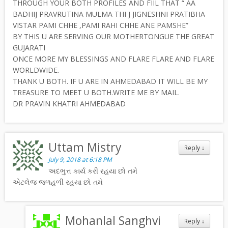
THROUGH YOUR BOTH PROFILES AND FIIL THAT “ AA
BADHIJ PRAVRUTINA MULMA THI J JIGNESHNI PRATIBHA
VISTAR PAMI CHHE ,PAMI RAHI CHHE ANE PAMSHE”
BY THIS U ARE SERVING OUR MOTHERTONGUE THE GREAT
GUJARATI
ONCE MORE MY BLESSINGS AND FLARE FLARE AND FLARE
WORLDWIDE.
THANK U BOTH. IF U ARE IN AHMEDABAD IT WILL BE MY
TREASURE TO MEET U BOTH.WRITE ME BY MAIL.
DR PRAVIN KHATRI AHMEDABAD
Uttam Mistry
Reply
↓
July 9, 2018 at 6:18 PM
અદભુત્ત કાર્ય કરી રહયા છો તમે
એટલેજ જ્ળહળી રહયા છો તમે
Mohanlal Sanghvi
Reply
↓