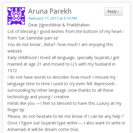
Aruna Parekh
Reply
↓
February 17, 2017 at 5:14 PM
Dear JIgneshbhai & Pratibhaben
Lot of blessing / good wishes from the bottom of my heart–
from ‘Sat Samndar parr se’
You do not know , Beta?- how much I am enjoying this
website
Early childhood I loved all language, specially Gujarati,I got
married at age 21 and moved to U.S with my husband in
1972
I do not have words to describe–how much I missed my
language time to time I used to cry even felt depressed–
surrounding by other language ,now thanks to all these
technology and young / creative
minds like you —I feel so blessed to have this Luxury at my
finger tip
Please, do not hesitate to let me know–if I can be any help ?
Once I figure out Gujarati type writer—-I also want to write in
Asharnad–it will be dream come true,