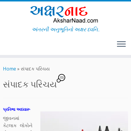
અંતરની અનુભૂતિનો અક્ષર ધ્વનિ..
Skip
to
Home
»
સંપાદક પરિચય
content
155
સંપાદક પરિચય
પ્રતિભા અધ્યારૂ
જીવનમાં
કેટલાક લોકોને