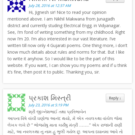
July 28, 2016 at 12:37 AM
Hi, Jignesh sir! Nice to read your opinion
mentioned above. I am Nikhil Makwana from Junagadh
district and currently studing Electrical Engg. in Vidyanagar.
See, I’m fond of writing something from my childhood. Right
now I’m 20. I’m also interested in our vast literature. I’ve
written till now only 4 Gujarati poems. One thing more, i don’t
know much details about rules and norms for that. But I like
to write it anyhow. So I would like to be the part of this
website. If you want, I can show you my poems and if u think
it’s fine, then post it to public. Thanking you, sir.
પ્રકાશ મિસ્ત્રી
Reply
↓
July 23, 2016 at 5:19 PM
શ્રી જીગ્નેશભાઈ તથા પ્રતિભાબેન
આપના વિષે વાંચી ઘણોજ આનંદ થયો, મેં એક નવલકથા વાંચેલ જેમા
લેખક લખે છે ” ભોજ્યેષુ માતા કાર્યેષુ મંત્રી ………” એક રાજાની રાણી
માટે, આ નવલકથા નુ નામ હુ ભુલી ગયેલ છુ. આપના ધ્યાનમા આવે તો