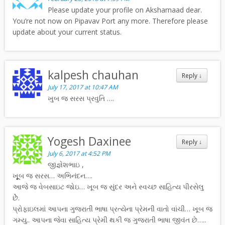
Please update your profile on Aksharnaad dear.
You’re not now on Pipavav Port any more. Therefore please
update about your current status.
kalpesh chauhan
Reply
↓
July 17, 2017 at 10:47 AM
ખુબ જ સરસ પ્રવુતિ ….
Yogesh Daxinee
Reply
↓
July 6, 2017 at 4:52 PM
જીજ્ઞેશભાઇ ,
ખૂૂૂબ જ સરસ… અભિનંદન….
આજે જ વેબસાઇટ જોઇ… ખૂબ જ સુંદર અને સ્વચ્છ સાહિત્ય પીરસેલુ
છેેે.
પ્રોફાઇલમાં આપના ગુજરાતી ભાષા પ્રત્યેના પ્રેમની વાતો વાંચી… ખૂબ જ
ગમ્યુ.. આપના જેવા સાહિત્ય પ્રેમી થકી જ ગુજરાતી ભાષા જીવંત છે…..