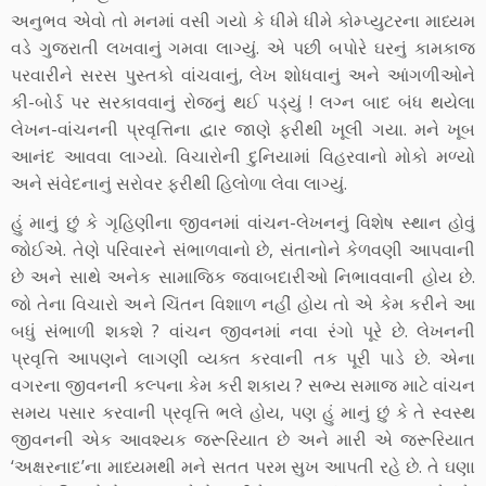
અનુભવ એવો તો મનમાં વસી ગયો કે ધીમે ધીમે કોમ્પ્યુટરના માધ્યમ
વડે ગુજરાતી લખવાનું ગમવા લાગ્યું. એ પછી બપોરે ઘરનું કામકાજ
પરવારીને સરસ પુસ્તકો વાંચવાનું, લેખ શોધવાનું અને આંગળીઓને
કી-બોર્ડ પર સરકાવવાનું રોજનું થઈ પડ્યું ! લગ્ન બાદ બંધ થયેલા
લેખન-વાંચનની પ્રવૃત્તિના દ્વાર જાણે ફરીથી ખૂલી ગયા. મને ખૂબ
આનંદ આવવા લાગ્યો. વિચારોની દુનિયામાં વિહરવાનો મોકો મળ્યો
અને સંવેદનાનું સરોવર ફરીથી હિલોળા લેવા લાગ્યું.
હું માનું છું કે ગૃહિણીના જીવનમાં વાંચન-લેખનનું વિશેષ સ્થાન હોવું
જોઈએ. તેણે પરિવારને સંભાળવાનો છે, સંતાનોને કેળવણી આપવાની
છે અને સાથે અનેક સામાજિક જવાબદારીઓ નિભાવવાની હોય છે.
જો તેના વિચારો અને ચિંતન વિશાળ નહીં હોય તો એ કેમ કરીને આ
બધું સંભાળી શકશે ? વાંચન જીવનમાં નવા રંગો પૂરે છે. લેખનની
પ્રવૃત્તિ આપણને લાગણી વ્યક્ત કરવાની તક પૂરી પાડે છે. એના
વગરના જીવનની કલ્પના કેમ કરી શકાય ? સભ્ય સમાજ માટે વાંચન
સમય પસાર કરવાની પ્રવૃત્તિ ભલે હોય, પણ હું માનું છું કે તે સ્વસ્થ
જીવનની એક આવશ્યક જરૂરિયાત છે અને મારી એ જરૂરિયાત
‘અક્ષરનાદ’ના માધ્યમથી મને સતત પરમ સુખ આપતી રહે છે. તે ઘણા