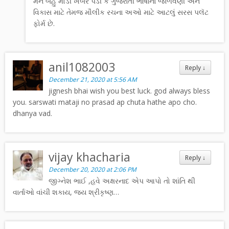
મને બહુ મોડી ખબર પડી કે ગુજરાતી ભાષાના જાળવણી અને
વિકાસ માટે તેમજ મૌલીક રચના અઓ માટે આટલું સરસ પલૅટ
ફોર્મ છે.
anil1082003
Reply
↓
December 21, 2020 at 5:56 AM
jignesh bhai wish you best luck. god always bless
you. sarswati mataji no prasad ap chuta hathe apo cho.
dhanya vad.
vijay khacharia
Reply
↓
December 20, 2020 at 2:06 PM
જીગ્નેશ ભાઈ ,હવે અક્ષરનાદ એપ આપો તો શાંતિ થી
વાર્તાઓ વાંચી શકાય, જય શ્રીકૃષ્ણ…