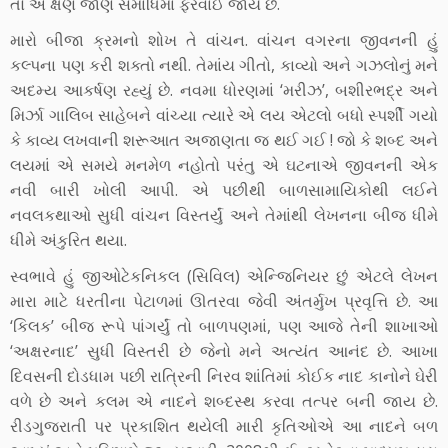
તો એ ક્ષણ જાણે સમાધિમાં ફેરવાઈ જાય છે.
મારો બીજા ક્રમનો શોખ તે વાંચન. વાંચન વગરના જીવનની હું
કલ્પના પણ કરી શક્તો નથી. તેમાંય ગીતો, કાવ્યો અને ગઝલોનું મને
અદમ્ય આકર્ષણ રહ્યું છે. નવમા ધોરણમાં ‘મરીઝ’, બશીરભદ્ર અને
મિર્ઝા ગાલિબ સાહેબને વાંચ્યા ત્યારે એ લય એટલો બધો સ્પર્શી ગયો
કે કાવ્ય લખવાની શરૂઆત અજાણતા જ થઈ ગઈ ! જો કે શબ્દ અને
લયમાં એ સમયે મનમેળ નહોતો પરંતુ એ ઘટનાએ જીવનની એક
નવી બારી ખોલી આપી. એ પછીથી બાળસામાયિકોથી લઈને
નવલકથાઓ સુધી વાંચન વિસ્તર્યું અને તેમાંથી લેખનના બીજ ધીમે
ધીમે અંકુરિત થયા.
સ્વભાવે હું જીઓટેકનિકલ (સિવિલ) એન્જિનિયર છું એટલે લેખન
મારા માટે ધરતીના પેટાળમાં ઊતરવા જેવી અંતર્મુખ પ્રવૃત્તિ છે. આ
‘કિલક’ બીજ રૂપે પાંગર્યું તો બાળપણમાં, પણ આજે તેની શાખાઓ
‘અક્ષરનાદ’ સુધી વિસ્તરી છે જેનો મને અત્યંત આનંદ છે. આખા
દિવસની દોડધામ પછી રાત્રિની નિરવ શાંતિમાં કોઈક નાદ કાનોને ઘેરી
વળે છે અને કલમ એ નાદને શબ્દસ્થ કરવા તત્પર બની જાય છે.
રીડગુજરાતી પર પ્રકાશિત થયેલી મારી કૃતિઓએ આ નાદને બળ