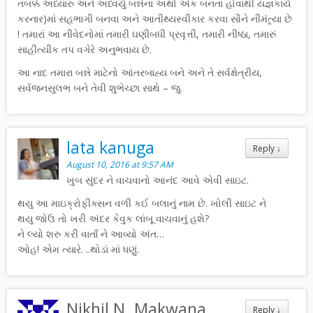
તબક્કે અધ્યારુ અને અધ્વર્યુ બન્નેના અર્થો એક બનતા હોવાથી યજ્ઞકાર્ય
કરનાર)માં સહભાગી બનવા અને આતીથ્યસ્વીકાર કરવા સૌને નીમંત્ર્યા છે
! તમારાં આ નીવેદનોમાં તમારી ઘણીબધી પ્રવૃત્તી, તમારી નીષ્ઠા, તમારું
સાહીત્યીક તપ વગેરે અનુભવાય છે.
આ નાદ તમારા બન્ને માટેનો આંતરબાહ્ય બને અને તે સર્વક્ષેત્રીય,
સર્વજનસુલભ બને તેવી શુભેચ્છા સાથે – જુ.
lata kanuga
Reply
↓
August 10, 2016 at 9:57 AM
ખુબ સુંદર ને વાચવાનો આનંદ આવે એવી સાઇટ.
થયુ આ માઇક્રોફીક્સન વળી કઈ બલાનું નામ છે. ખોલી સાઇટ ને
થયુ જોઉ તો ખરી અંદર કેવુક લાંબૂ વાચવાનું હશે?
ને લ્યો શરુ કરી વાતાઁ ને આવ્યો અંત…
ઓહ! એમ ત્યારે. ..થોડાં માં ધણું.
Nikhil N. Makwana
Reply
↓