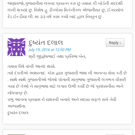
જણાવજો,ગુજરાતીમા લખવા પ્રયત્ન કરુ છુ તમારા કી બોર્ડની મદદથી
લખી શક્યો છુ. વિશેષ હુ ડીપ્લોમા મિકેનીક્લ એંજ્નીયર છુ, ઈંગરસોલ
રેંડ ઈન્ડીયા લી. મા ૩૩ વર્ષ કામ કર્યા બાદ હાલ નિવ્રૃત છુ .
દુષ્યંત દલાલ
Reply
↓
July 19, 2016 at 12:50 PM
શ્રી જીજ્ઞેષભાઈ તથા પ્રતિભા બેન,
તમારા વિષે વાંચી આનંદ થયો.
તમે દંપતીએ અક્ષરનાદ. કૉમ દ્વારા ગુજરાતી ભાષા ની અનન્ય સેવા કરી છે
. સાથે સાથે ગુજરાતીઓ જેઓ પૉતાની માતૃભાષા ગુજરાતી લગભગ વીસરી
ગયા છે તેઓ ને માતૃભાષા માટે લગાવ ઉભી કયૉઁ છે જે પ્રશંસનીય અને
નોંધપાત્ર છે.
પ઼ભુ આપના પ્રયાસ ને યશસ્વી બનાવે અને સદાય સફળ રાખે તેવી
અભ્યર્થના.
દુષ્યંત દલાલ