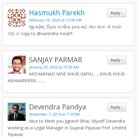
Hasmukh Parekh
Reply
↓
February 16, 2020 at 12:36 AM
જીગણેશ, પ્રિય પત્નીના ફાળા માટે એક શબ્દ તો લખો!
/;0). // copy to @narendra modi?!
SANJAY PARMAR
Reply
↓
January 29, 2020 at 10:39 AM
AKSHARNAD MNE KHUB GMYU……KHUB KHUB
ABHAARRRRR………
Devendra Pandya
Reply
↓
November 7, 2019 at 7:10 PM
Nice to Meet you Jignesh Bhai, Myself Devendra
working as a Legal Manager in Gujarat Pipavav Port Limited.
Pipavav