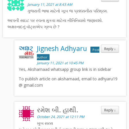
January 11, 2021 at 8:43 AM
ગુજરાતી ભાષા માટેનો ખૂબ જ પ્રશંસનીય પરિશ્રમ.
આપની સાઇટ પર રચના મુકવા માટેના નીતિનિયમો જણાવશો.
અક્ષરનાદનું વૉટ્સએપ ગ્રુપ છે ?
Jignesh Adhyaru
Reply
↓
Post
author
January 11, 2021 at 10:45 PM
Yes, Aksharnaad whatsapp group link is in sidebar
To publish article on aksharnaad, email to adhyaru19
@ gmail.com
રમેશ બી. હાથી.
Reply
↓
October 24, 2021 at 12:11 PM
ખુબ સરસ