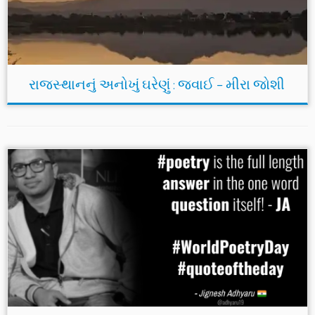
રાજસ્થાનનું અનોખું ઘરેણું : જવાઈ – મીરા જોશી