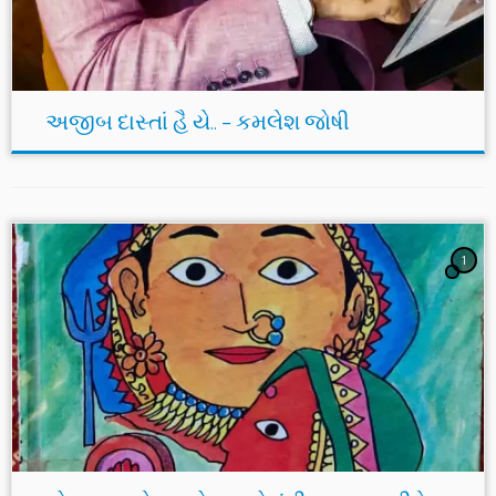
અજીબ દાસ્તાં હૈ યે.. – કમલેશ જોષી
1