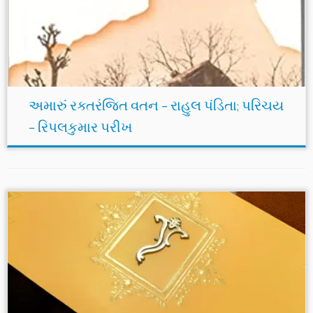
અમારું રક્તરંજિત વતન – રાહુલ પંડિતા; પરિચય
– રિપલકુમાર પરીખ