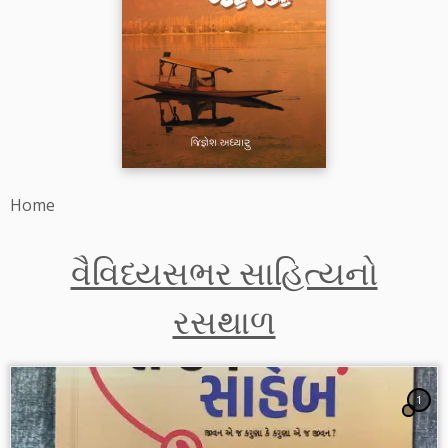
Home
વૈવિધ્યસભર સાહિત્યનો
રસથાળ
1