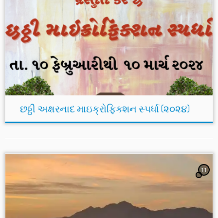
છઠ્ઠી અક્ષરનાદ માઇક્રોફિક્શન સ્પર્ધા (૨૦૨૪)
11