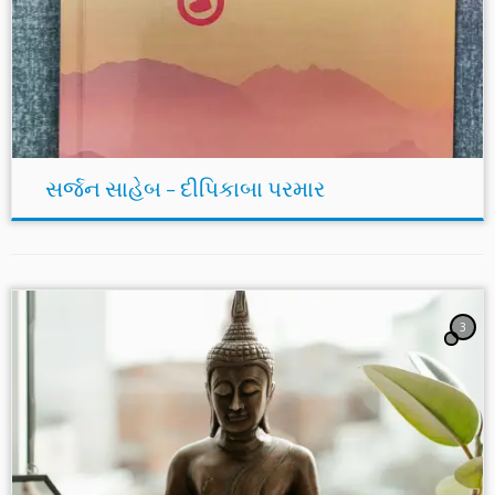
સર્જન સાહેબ – દીપિકાબા પરમાર
3