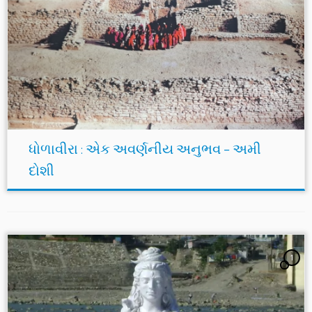
ધોળાવીરા : એક અવર્ણનીય અનુભવ – અમી
દોશી
1