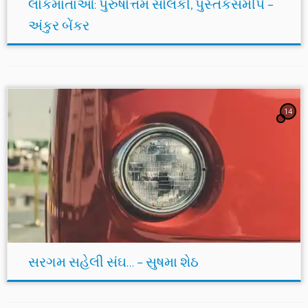
લોકમાતાઓ: પુરુષોત્તમ સોલંકી, પુસ્તકસમીપે –
અંકુર બેંકર
14
સરગમ સહેલી સંઘ… – સુષમા શેઠ