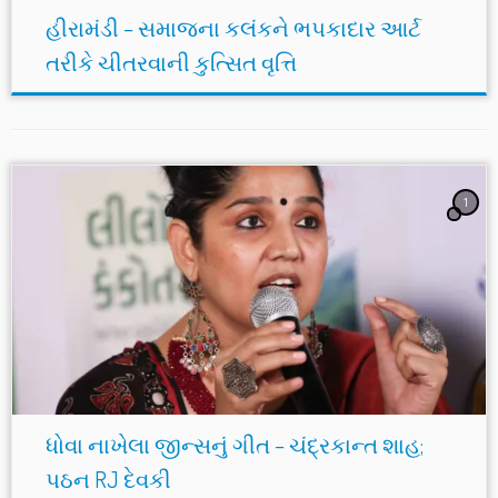
હીરામંડી – સમાજના કલંકને ભપકાદાર આર્ટ
તરીકે ચીતરવાની કુત્સિત વૃત્તિ
1
ધોવા નાખેલા જીન્સનું ગીત – ચંદ્રકાન્ત શાહ;
પઠન RJ દેવકી