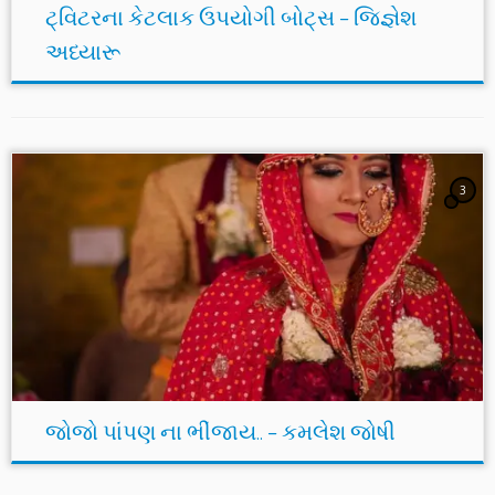
ટ્વિટરના કેટલાક ઉપયોગી બોટ્સ – જિજ્ઞેશ
અધ્યારૂ
3
જોજો પાંપણ ના ભીંજાય.. – કમલેશ જોષી