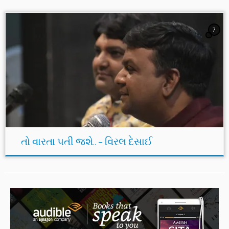
7
તો વારતા પતી જશે.. – વિરલ દેસાઈ