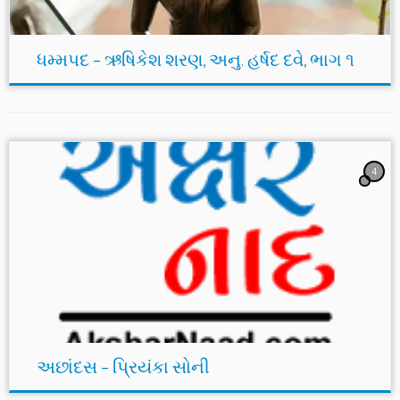
ધમ્મપદ – ઋષિકેશ શરણ, અનુ. હર્ષદ દવે, ભાગ ૧
4
અછાંદસ – પ્રિયંકા સોની