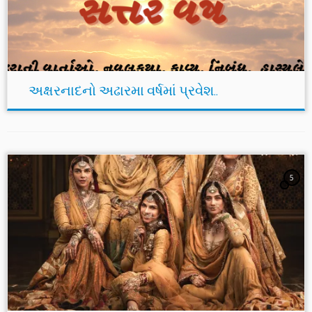
અક્ષરનાદનો અઢારમા વર્ષમાં પ્રવેશ..
5