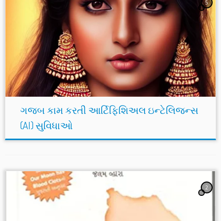
5
ગજબ કામ કરતી આર્ટિફિશિઅલ ઇન્ટેલિજન્સ
(AI) સુવિધાઓ
2