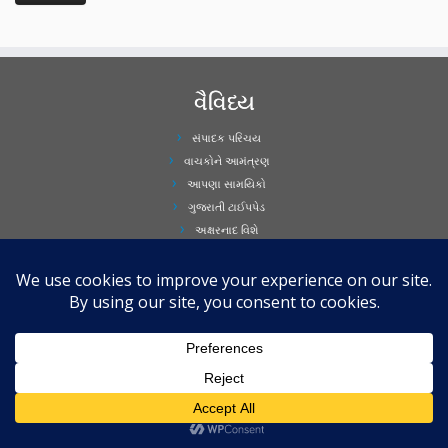
વૈવિધ્ય
સંપાદક પરિચય
વાચકોને આમંત્રણ
આપણા સામયિકો
ગુજરાતી ટાઈપપેડ
અક્ષરનાદ વિશે
સહાયતા
કોપીરાઈટ
ધ્યાનમાં રાખશો..
© અક્ષરનાદ.કોમ વેબસાઈટ ગુજરાતી સાહિત્યને ઈન્ટરનેટના માધ્યમથી વિશ્વના વિવિધ વિભાગોમાં વસતા
ગુજરાતીઓ સુધી પહોંચાડવાનો તદ્દન અવ્યાવસાયિક પ્રયાસ છે.
આ વેબસાઈટ પર સંકલિત બધી જ રચનાઓના સર્વાધિકાર રચનાકાર અથવા અન્ય અધિકારધારી
વ્યક્તિ પાસે સુરક્ષિત છે. માટે અક્ષરનાદ પર પ્રસિધ્ધ કોઈ પણ રચના કે અન્ય લેખો કોઈ પણ
સાર્વજનિક લાઈસંસ (જેમ કે GFDL અથવા ક્રિએટીવ કોમન્સ) હેઠળ ઉપલબ્ધ નથી.
વધુ વાંચો ...