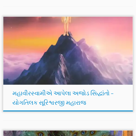
મહાવીરસ્વામીએ આપેલા અજોડ સિદ્ધાંતો –
યોગતિલક સૂરિશ્વરજી મહારાજ