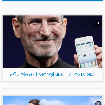
4
સ્ટીવ જોબ્સની અજાણી વાતો.. – ડૉ. જનક શાહ
2