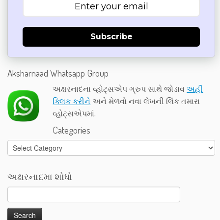
Subscribe
Aksharnaad Whatsapp Group
અક્ષરનાદના વ્હોટ્સએપ ગ્રુપ સાથે જોડાવ
અહીં
ક્લિક કરીને
અને મેળવો નવા લેખની લિંક તમારા
વ્હોટ્સએપમાં.
Categories
Categories
અક્ષરનાદમા શોધો