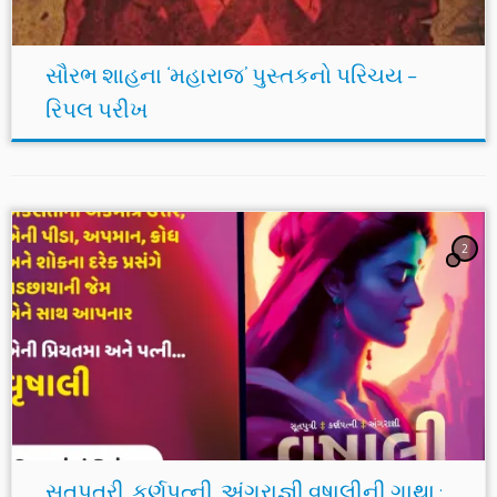
સૌરભ શાહના ‘મહારાજ’ પુસ્તકનો પરિચય –
રિપલ પરીખ
2
સૂતપુત્રી, કર્ણપત્ની, અંગરાજ્ઞી વૃષાલીની ગાથા :