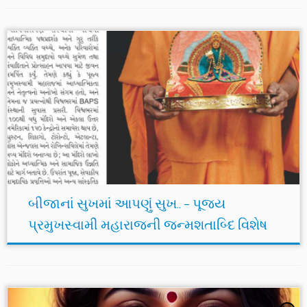
બીજાનાં સુખમાં આપણું સુખ.. – પૂજ્ય
પ્રમુખસ્વામી મહારાજની જન્મશતાબ્દિ વિશેષ