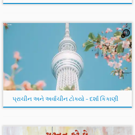
1
પ્રાચીન અને અર્વાચીન ટોક્યો – દર્શા કિકાણી