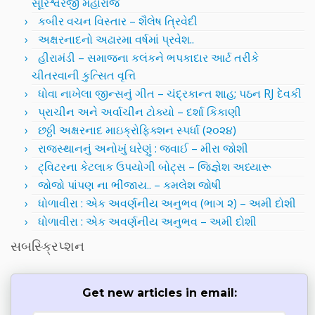
સૂરિશ્વરજી મહારાજ
કબીર વચન વિસ્તાર – શૈલેષ ત્રિવેદી
અક્ષરનાદનો અઢારમા વર્ષમાં પ્રવેશ..
હીરામંડી – સમાજના કલંકને ભપકાદાર આર્ટ તરીકે
ચીતરવાની કુત્સિત વૃત્તિ
ધોવા નાખેલા જીન્સનું ગીત – ચંદ્રકાન્ત શાહ; પઠન RJ દેવકી
પ્રાચીન અને અર્વાચીન ટોક્યો – દર્શા કિકાણી
છઠ્ઠી અક્ષરનાદ માઇક્રોફિક્શન સ્પર્ધા (૨૦૨૪)
રાજસ્થાનનું અનોખું ઘરેણું : જવાઈ – મીરા જોશી
ટ્વિટરના કેટલાક ઉપયોગી બોટ્સ – જિજ્ઞેશ અધ્યારૂ
જોજો પાંપણ ના ભીંજાય.. – કમલેશ જોષી
ધોળાવીરા : એક અવર્ણનીય અનુભવ (ભાગ ૨) – અમી દોશી
ધોળાવીરા : એક અવર્ણનીય અનુભવ – અમી દોશી
સબસ્ક્રિપ્શન
Get new articles in email: