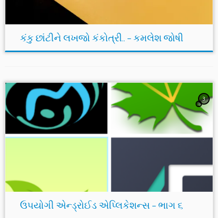
કંકુ છાંટીને લખજો કંકોત્રી.. – કમલેશ જોષી
3
ઉપયોગી એન્ડ્રોઈડ એપ્લિકેશન્સ – ભાગ ૬