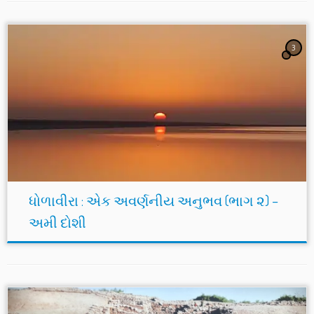
3
ધોળાવીરા : એક અવર્ણનીય અનુભવ (ભાગ ૨) –
અમી દોશી