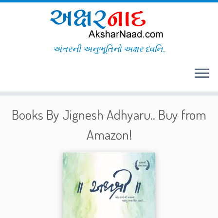
અંતરની અનુભૂતિનો અક્ષર ધ્વનિ..
Skip
Books By Jignesh Adhyaru.. Buy from
to
content
Amazon!