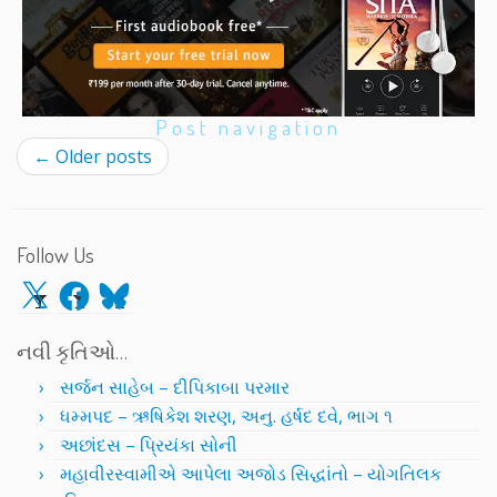
Post navigation
←
Older posts
Follow Us
X
Facebook
Bluesky
નવી કૃતિઓ…
સર્જન સાહેબ – દીપિકાબા પરમાર
ધમ્મપદ – ઋષિકેશ શરણ, અનુ. હર્ષદ દવે, ભાગ ૧
અછાંદસ – પ્રિયંકા સોની
મહાવીરસ્વામીએ આપેલા અજોડ સિદ્ધાંતો – યોગતિલક