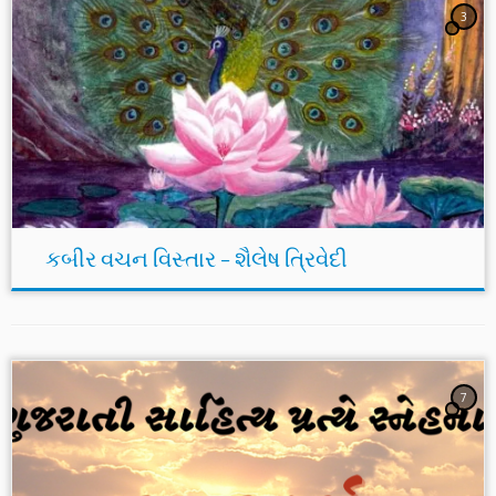
3
કબીર વચન વિસ્તાર – શૈલેષ ત્રિવેદી
7