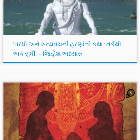
પારધી અને સત્યવચની હરણાંની કથા : તર્કથી
અર્ક સુધી.. – જિજ્ઞેશ અધ્યારુ
5