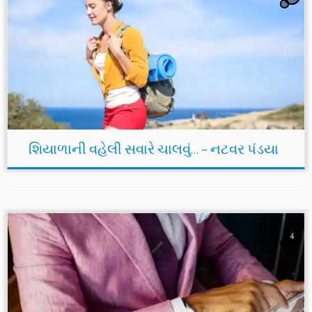
શિયાળાની વહેલી સવારે ચાલવું… – નટવર પંડયા
4