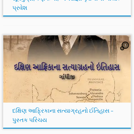
પ્રવેશ
1
દક્ષિણ આફ્રિકાના સત્યાગ્રહનો ઈતિહાસ –
પુસ્તક પરિચય