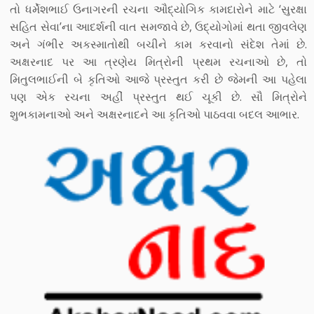
તો ધર્મેશભાઈ ઉનાગરની રચના ઔદ્યોગિક કામદારોને માટે ‘સુરક્ષા
સહિત સેવા’ના આદર્શની વાત સમજાવે છે, ઉદ્યોગોમાં થતા જીવલેણ
અને ગંભીર અકસ્માતોથી બચીને કામ કરવાનો સંદેશ તેમાં છે.
અક્ષરનાદ પર આ ત્રણેય મિત્રોની પ્રથમ રચનાઓ છે, તો
મિતુલભાઈની બે કૃતિઓ આજે પ્રસ્તુત કરી છે જેમની આ પહેલા
પણ એક રચના અહીં પ્રસ્તુત થઈ ચૂકી છે. સૌ મિત્રોને
શુભકામનાઓ અને અક્ષરનાદને આ કૃતિઓ પાઠવવા બદલ આભાર.