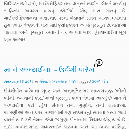
વિશિષ્ટતાઓ હતી, માઈક્રોફિક્શનના ક્ષેત્રને સ્પર્શતા લેખકે મન્ટોનું
સાહિત્ય અવશ્ય વાંચવું જોઈએ એવું મારું માનવું છે.
માઈક્રોફિક્શનના અક્ષરનાદ પરના ખેડાણને સતત આગળ ધપાવતા
હેમલભાઈ વૈષ્ણવની પાંચ માઈક્રોફિક્શન આજે પ્રસ્તુત છે. વાર્તાઓ
પાઠવવા અને પ્રસ્તુત કરવાની તક આપવા બદલ હેમલભાઈનો ખૂબ
ખૂબ આભાર.
11
મા ને અભ્યર્થના.. – ઉર્વશી પારેખ
February 19, 2014
in
કવિતા, ગઝલ તથા સર્વ પદ્ય
tagged
ઉર્વશી પારેખ
ઉર્વશીબેન પારેખના સુંદર અને અનુભૂતિસભર કાવ્યસંગ્રહ ‘ભીની
ભીની ઝંખનાની કોર..’ માંથી પ્રસ્તુત કાવ્ય લેવામાં આવ્યું છે. માતાને
અભ્યર્થના કરી રહેલ સંતાન તેના ગુણોને, તેની ક્ષમતાઓ,
લાગણીઓ અને કપરા સંજોગોમાં પણ મક્કમ રહી સામનો કરવા જેવી
વાતને યાદ કરી તેમના જેવા જ ગુણો પોતાનામાં સિંચાય એવું યાચે છે.
સુંદર કાવ્યસંગ્રહ અક્ષરનાદને પાઠવવા અને આ કાવ્ય પ્રસિદ્ધ