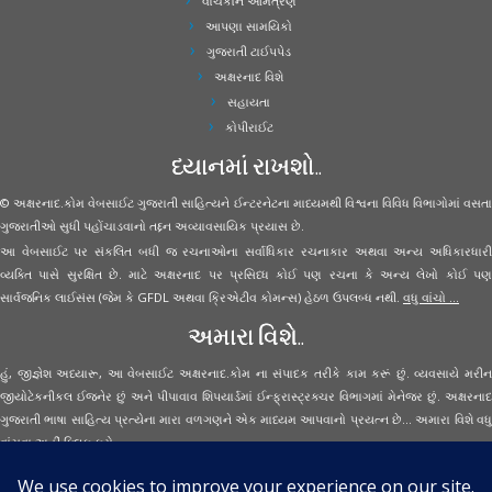
વાચકોને આમંત્રણ
આપણા સામયિકો
ગુજરાતી ટાઈપપેડ
અક્ષરનાદ વિશે
સહાયતા
કોપીરાઈટ
ધ્યાનમાં રાખશો..
© અક્ષરનાદ.કોમ વેબસાઈટ ગુજરાતી સાહિત્યને ઈન્ટરનેટના માધ્યમથી વિશ્વના વિવિધ વિભાગોમાં વસતા
ગુજરાતીઓ સુધી પહોંચાડવાનો તદ્દન અવ્યાવસાયિક પ્રયાસ છે.
આ વેબસાઈટ પર સંકલિત બધી જ રચનાઓના સર્વાધિકાર રચનાકાર અથવા અન્ય અધિકારધારી
વ્યક્તિ પાસે સુરક્ષિત છે. માટે અક્ષરનાદ પર પ્રસિધ્ધ કોઈ પણ રચના કે અન્ય લેખો કોઈ પણ
સાર્વજનિક લાઈસંસ (જેમ કે GFDL અથવા ક્રિએટીવ કોમન્સ) હેઠળ ઉપલબ્ધ નથી.
વધુ વાંચો ...
અમારા વિશે..
હું, જીજ્ઞેશ અધ્યારૂ, આ વેબસાઈટ અક્ષરનાદ.કોમ ના સંપાદક તરીકે કામ કરૂં છું. વ્યવસાયે મરીન
જીયોટેકનીકલ ઈજનેર છું અને પીપાવાવ શિપયાર્ડમાં ઈન્ફ્રાસ્ટ્રક્ચર વિભાગમાં મેનેજર છું. અક્ષરનાદ
ગુજરાતી ભાષા સાહિત્ય પ્રત્યેના મારા વળગણને એક માધ્યમ આપવાનો પ્રયત્ન છે... અમારા વિશે વધુ
વાંચવા
અહીં ક્લિક કરો...
Secured Site Assurance