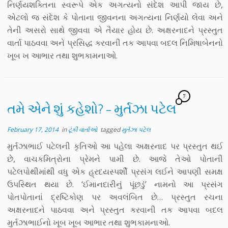
નિર્ણયશક્તિના સ્વરૂપે એક અગત્યનો સંદેશ આપી જાય છે,
એટલો જ સંદેશ કે પોતાના જીવનના અગત્યના નિર્ણયો લેવા અને
તેની અસરો સાથે જીવવા એ તૈયાર હોય છે. અક્ષરનાદને પ્રસ્તુત
વાર્તા પાઠવવા અને પ્રસિદ્ધ કરવાની તક આપવા બદલ નિમિષાબેનનો
ખૂબ ખ આભાર તથા શુભકામનાઓ.
7
તમે એને શું કહેશો? – મુર્તઝા પટેલ
February 17, 2014
in
ટૂંકી વાર્તાઓ
tagged
મુર્તઝા પટેલ
મુર્તઝાભાઈ પટેલની કૃતિઓ આ પહેલા અક્ષરનાદ પર પ્રસ્તુત થઈ
છે, વાચકમિત્રોના પ્રેમને પામી છે. આજે તેઓ પોતાની
પટેલપોથીમાંથી વધુ એક હ્રદયસ્પર્શી પ્રસંગ લઈને આપણી સમક્ષ
ઉપસ્થિત થયા છે. ‘ઈમાનદારીનું પૂંછડું’ નામનો આ પ્રસંગ
પોતપોતાનાં દ્રષ્ટિકોણ પર અવલંબિત છે… પ્રસ્તુત રચના
અક્ષરનાદને પાઠવવા અને પ્રસ્તુત કરવાની તક આપવા બદલ
મુર્તઝાભાઈનો ખૂબ ખૂબ આભાર તથા શુભકામનાઓ.