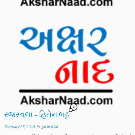
8
રજસ્વલા – હિતેન ભટ્ટ
February 25, 2014
in
ટૂંકી વાર્તાઓ