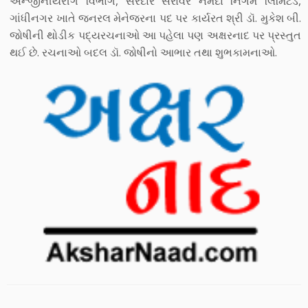
એન્જીનીયરીંગ વિભાગ, સરદાર સરોવર નર્મદા નિગમ લિમિટેડ,
ગાંધીનગર ખાતે જનરલ મેનેજરના પદ પર કાર્યરત શ્રી ડૉ. મુકેશ બી.
જોષીની થોડીક પદ્યરચનાઓ આ પહેલા પણ અક્ષરનાદ પર પ્રસ્તુત
થઈ છે. રચનાઓ બદલ ડૉ. જોષીનો આભાર તથા શુભકામનાઓ.