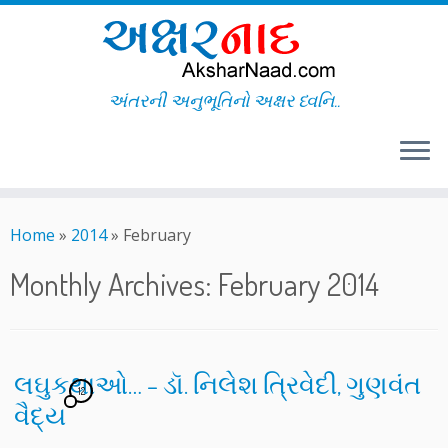
અંતરની અનુભૂતિનો અક્ષર ધ્વનિ..
Skip
to
Home
»
2014
»
February
content
Monthly Archives:
February 2014
લઘુકથાઓ… – ડૉ. નિલેશ ત્રિવેદી, ગુણવંત
12
વૈદ્ય