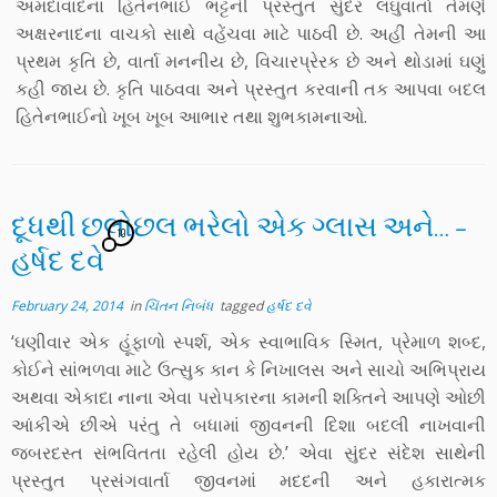
અમદાવાદના હિતેનભાઈ ભટ્ટની પ્રસ્તુત સુંદર લઘુવાર્તા તેમણે
અક્ષરનાદના વાચકો સાથે વહેંચવા માટે પાઠવી છે. અહીં તેમની આ
પ્રથમ કૃતિ છે, વાર્તા મનનીય છે, વિચારપ્રેરક છે અને થોડામાં ઘણું
કહી જાય છે. કૃતિ પાઠવવા અને પ્રસ્તુત કરવાની તક આપવા બદલ
હિતેનભાઈનો ખૂબ ખૂબ આભાર તથા શુભકામનાઓ.
દૂધથી છલોછલ ભરેલો એક ગ્લાસ અને… –
10
હર્ષદ દવે
February 24, 2014
in
ચિંતન નિબંધ
tagged
હર્ષદ દવે
‘ઘણીવાર એક હૂંફાળો સ્પર્શ, એક સ્વાભાવિક સ્મિત, પ્રેમાળ શબ્દ,
કોઈને સાંભળવા માટે ઉત્સુક કાન કે નિખાલસ અને સાચો અભિપ્રાય
અથવા એકાદા નાના એવા પરોપકારના કામની શક્તિને આપણે ઓછી
આંકીએ છીએ પરંતુ તે બધામાં જીવનની દિશા બદલી નાખવાની
જબરદસ્ત સંભવિતતા રહેલી હોય છે.’ એવા સુંદર સંદેશ સાથેની
પ્રસ્તુત પ્રસંગવાર્તા જીવનમાં મદદની અને હકારાત્મક