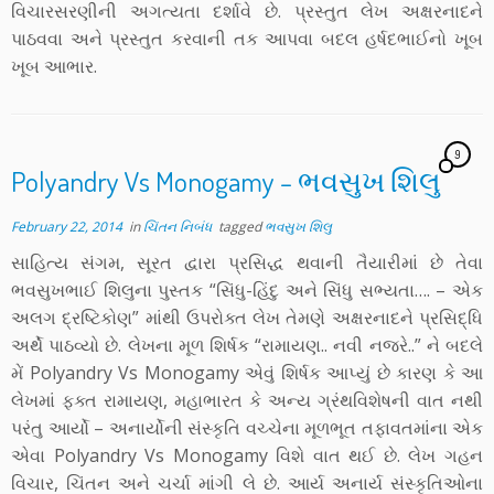
વિચારસરણીની અગત્યતા દર્શાવે છે. પ્રસ્તુત લેખ અક્ષરનાદને
પાઠવવા અને પ્રસ્તુત કરવાની તક આપવા બદલ હર્ષદભાઈનો ખૂબ
ખૂબ આભાર.
9
Polyandry Vs Monogamy – ભવસુખ શિલુ
February 22, 2014
in
ચિંતન નિબંધ
tagged
ભવસુખ શિલુ
સાહિત્ય સંગમ, સૂરત દ્વારા પ્રસિદ્ધ થવાની તૈયારીમાં છે તેવા
ભવસુખભાઈ શિલુના પુસ્તક “સિંધુ-હિંદુ અને સિંધુ સભ્યતા…. – એક
અલગ દ્રષ્ટિકોણ” માંથી ઉપરોક્ત લેખ તેમણે અક્ષરનાદને પ્રસિદ્ધિ
અર્થે પાઠવ્યો છે. લેખના મૂળ શિર્ષક “રામાયણ.. નવી નજરે..” ને બદલે
મેં Polyandry Vs Monogamy એવું શિર્ષક આપ્યું છે કારણ કે આ
લેખમાં ફક્ત રામાયણ, મહાભારત કે અન્ય ગ્રંથવિશેષની વાત નથી
પરંતુ આર્યો – અનાર્યોની સંસ્કૃતિ વચ્ચેના મૂળભૂત તફાવતમાંના એક
એવા Polyandry Vs Monogamy વિશે વાત થઈ છે. લેખ ગહન
વિચાર, ચિંતન અને ચર્ચા માંગી લે છે. આર્ય અનાર્ય સંસ્કૃતિઓના