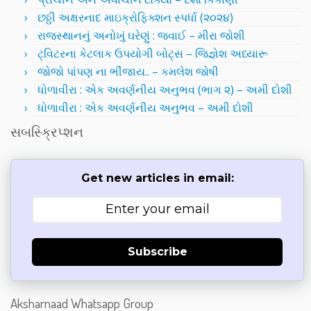
છઠ્ઠી અક્ષરનાદ માઇક્રોફિક્શન સ્પર્ધા (૨૦૨૪)
રાજસ્થાનનું અનોખું ઘરેણું : જવાઈ – મીરા જોશી
ટ્વિટરના કેટલાક ઉપયોગી બોટ્સ – જિજ્ઞેશ અધ્યારૂ
જોજો પાંપણ ના ભીંજાય.. – કમલેશ જોષી
ધોળાવીરા : એક અવર્ણનીય અનુભવ (ભાગ ૨) – અમી દોશી
ધોળાવીરા : એક અવર્ણનીય અનુભવ – અમી દોશી
સબસ્ક્રિપ્શન
Get new articles in email:
Subscribe
Aksharnaad Whatsapp Group