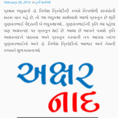
February 28, 2014
in
ટૂંકી વાર્તાઓ
પ્રથમ લઘુવાર્તા ડૉ. નિલેશ ત્રિવેદીની કલમે નિપજેલી સંબંધોની
સરસ વાત કહે છે, તો આ લઘુકથા સાથેસાથે આજે પ્રસ્તુત છે શ્રી
ગુણવંતભાઈ વૈદ્યની બે લઘુકથાઓ… ગુણવંતભાઈની કૃતિ આ પહેલા
પણ અક્ષરનાદ પર પ્રસ્તુત થઈ છે. આશા છે આપને ગમશે. કૃતિ
અક્ષરનાદને પાઠવવા અને પ્રસ્તુત કરવાની તક આપવા બદલ
ગુણવંતભાઈનો અને ડૉ. નિલેશ ત્રિવેદીનો આભાર અને તેમની
કલમને શુભકામનાઓ.