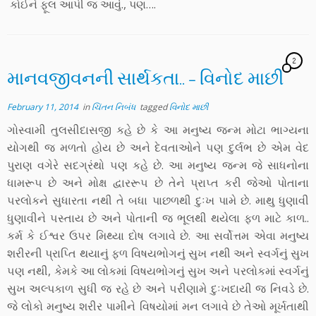
કોઈને ફૂલ આપી જ આવું., પણ….
2
માનવજીવનની સાર્થકતા.. – વિનોદ માછી
February 11, 2014
in
ચિંતન નિબંધ
tagged
વિનોદ માછી
ગોસ્વામી તુલસીદાસજી કહે છે કે આ મનુષ્‍ય જન્મ મોટા ભાગ્યના
યોગથી જ મળતો હોય છે અને દેવતાઓને ૫ણ દુર્લભ છે એમ વેદ
પુરાણ વગેરે સદગ્રંથો ૫ણ કહે છે. આ મનુષ્‍ય જન્મ જે સાધનોના
ધામરૂ૫ છે અને મોક્ષ દ્વારરૂ૫ છે તેને પ્રાપ્‍ત કરી જેઓ પોતાના
૫રલોકને સુધારતા નથી તે બધા પાછળથી દુઃખ પામે છે. માથુ ધુણાવી
ધુણાવીને ૫સ્તાય છે અને પોતાની જ ભૂલથી થયેલા ફળ માટે કાળ..
કર્મ કે ઈશ્વર ઉ૫ર મિથ્યા દોષ લગાવે છે. આ સર્વોત્તમ એવા મનુષ્‍ય
શરીરની પ્રાપ્‍તિ થયાનું ફળ વિષયભોગનું સુખ નથી અને સ્વર્ગનું સુખ
૫ણ નથી, કેમકે આ લોકમાં વિષયભોગનું સુખ અને ૫રલોકમાં સ્વર્ગનું
સુખ અલ્પકાળ સુધી જ રહે છે અને ૫રીણામે દુઃખદાયી જ નિવડે છે.
જે લોકો મનુષ્‍ય શરીર પામીને વિષયોમાં મન લગાવે છે તેઓ મૂર્ખતાથી