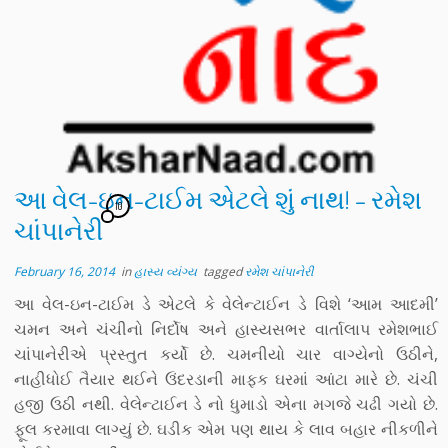
આ વેલ-ઇન-ટાઈમ એટલે શું નાથ! – રમેશ
10
ચાંપાનેરી
February 16, 2014
in
હાસ્ય વ્યંગ્ય
tagged
રમેશ ચાંપાનેરી
આ વેલ-ઇન-ટાઈમ ડે એટલે કે વેલેન્ટાઈન ડે વિશે ‘આમ આદમી’
ચમન અને ચંચીનો નિર્દોષ અને હાસ્યસભર વાર્તાલાપ રમેશભાઈ
ચાંપાનેરીએ પ્રસ્તુત કર્યો છે. ચમનીયો ચાર વાગ્યેનો ઉઠીને,
નાહીધોઈ તૈયાર થઈને ઉંદરડાની માફક ઘરમાં આંટા મારે છે. ચંચી
હજી ઉઠી નથી. વેલેન્ટાઈન ડે નો ધુમાડો એના મગજે ચઢી ગયો છે.
ફૂલ કરમાવા લાગ્યું છે. ઘડીક એમ પણ થાય કે લાવ બહાર નીકળીને