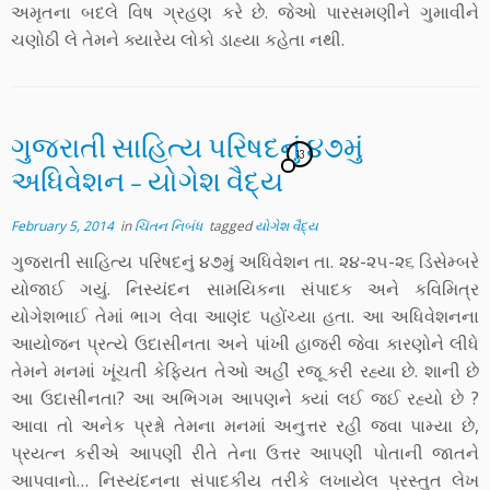
અમૃતના બદલે વિષ ગ્રહણ કરે છે. જેઓ પારસમણીને ગુમાવીને
ચણોઠી લે તેમને ક્યારેય લોકો ડાહ્યા કહેતા નથી.
ગુજરાતી સાહિત્ય પરિષદનું ૪૭મું
13
અધિવેશન – યોગેશ વૈદ્ય
February 5, 2014
in
ચિંતન નિબંધ
tagged
યોગેશ વૈદ્ય
ગુજરાતી સાહિત્ય પરિષદનું ૪૭મું અધિવેશન તા. ૨૪-૨૫-૨૬ ડિસેમ્બરે
યોજાઈ ગયું. નિસ્યંદન સામયિકના સંપાદક અને કવિમિત્ર
યોગેશભાઈ તેમાં ભાગ લેવા આણંદ પહોંચ્યા હતા. આ અધિવેશનના
આયોજન પ્રત્યે ઉદાસીનતા અને પાંખી હાજરી જેવા કારણોને લીધે
તેમને મનમાં ખૂંચતી કેફિયત તેઓ અહીં રજૂ કરી રહ્યા છે. શાની છે
આ ઉદાસીનતા? આ અભિગમ આપણને ક્યાં લઈ જઈ રહ્યો છે ?
આવા તો અનેક પ્રશ્નો તેમના મનમાં અનુત્તર રહી જવા પામ્યા છે,
પ્રયત્ન કરીએ આપણી રીતે તેના ઉત્તર આપણી પોતાની જાતને
આપવાનો… નિસ્યંદનના સંપાદકીય તરીકે લખાયેલ પ્રસ્તુત લેખ