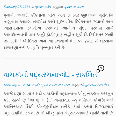
February 27, 2014
in
પ્રવાસ વર્ણન
tagged
જીજ્ઞેશ અધ્યારૂ
પૂનાથી અમારી કોંકણના બીચ અને રાયગઢ જીલ્લાના શ્રીવર્ધન
તાલુકામાં આવેલા રમણીય અને સુંદર બીચ દિવેઅગાર જવાની અને
આસપાસના સ્થળોએ ફરવાની આખીય સુંદર પ્રવાસ સાથે
આનંદોત્સવની વાત અહીં ફોટોગ્રાફ સહીત મૂકી છે. ડિસેમ્બર ૨૧થી
૨૫ સુધીમાં બે દિવસ અમે આ સ્થળોએ વીતાવ્યા હતાં. એ ઘટનાના
સંભારણા રૂપે આ કૃતિ પ્રસ્તુત કરી છે.
9
વાચકોની પદ્યરચનાઓ… – સંકલિત
February 26, 2014
in
કવિતા, ગઝલ તથા સર્વ પદ્ય
tagged
મિતુલ ઠાકર
/
સંકલિત
આજે ઘણા લાંબા સમયે વાચકોની પદ્યરચનાઓનું સંકલન પ્રસ્તુત
કરી રહ્યો છું. ‘આ શું થયું…’ અમદાવાદ મ્યુનિસિપલ કોર્પોરેશનમાં
આસિસ્ટન્ટ સિટી એન્જીનીયર તરીકે કાર્ય કરતા વિજયભાઈ
પ્રિયદર્શીની રચના છે. તો બીજી કૃતિ ચંદ્રકાન્તભાઈ લોઢવિયાની છે.