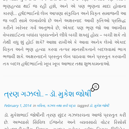
ભૃણહત્યા થઈ જ રહી હશે, અને એ પણ ભૃણના માદા હોવાના
કારણે… હર્ષદભાઈનો લેખ આપણા સંકુચિત અને વિકૃત સમાજની આ
જ બદી સામે લખાયેલો છે અને અક્ષરનાદ આવી કૃતિઓ પ્રસિદ્ધ
કરીને ખરેખર ગર્વ અનુભવે છે, એકાદ પણ ભૃણ જો આ આખીય
વેબસાઈટના બધાંય પ્રયત્નોને લીધે બચી શક્યું હોય – બચી શકે તો
તેથી વધુ શું હોઈ શકે? આશા રાખીએ કે આવા અનેક લેખો એકાદ
વિકૃત અને ભૃણ હત્યા કરવા તત્પર માનસીકતાને બદલવામાં ભાગ
ભજવી શકે. અક્ષરનાદને પ્રસ્તુત લેખ પાઠવવા અને પ્રસ્તુત કરવાની
તક બદલ હર્ષદભાઈનો ખૂબ ખૂબ આભાર તથા શુભકામનાઓ.
15
ત્રણ ગઝલો.. – ડૉ. મુકેશ જોષી
February 1, 2014
in
કવિતા, ગઝલ તથા સર્વ પદ્ય
tagged
ડૉ. મુકેશ જોષી
ડૉ. મુકેશભાઈ જોષીની ત્રણ સુંદર ગઝલરચના આજે પ્રસ્તુત કરી
છે. અભ્યાસે સિવિલ ઈજનેર અને વ્યવસાયે વોટર રિસોર્સ