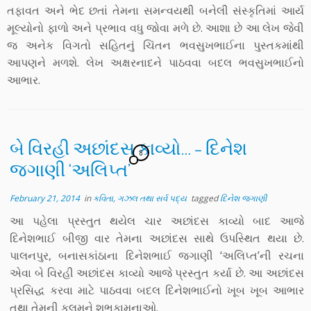
તફાવત અને ભેદ છતાં તેમના સમન્વયથી બનેલી સંસ્કૃતિમાં આર્ય
મૂલ્યોનો ફાળો અને પ્રભાવ વધુ જોવા મળે છે. આશા છે આ લેખ જેવી
જ અનેક વિગતો સહિતનું ચિંતન ભવસુખભાઈના પુસ્તકમાંથી
આપણને મળશે. લેખ અક્ષરનાદને પાઠવવા બદલ ભવસુખભાઈનો
આભાર.
બે વિરહી અછાંદસ કાવ્યો… – દિનેશ
8
જગાણી ‘અલિપ્ત’
February 21, 2014
in
કવિતા, ગઝલ તથા સર્વ પદ્ય
tagged
દિનેશ જગાણી
આ પહેલા પ્રસ્તુત થયેલ ચાર અછાંદસ કાવ્યો બાદ આજે
દિનેશભાઈ બીજી વાર તેમના અછાંદસ સાથે ઉપસ્થિત થયા છે.
પાલનપુર, બનાસકાંઠાના દિનેશભાઈ જગાણી ‘અલિપ્ત’ની રચના
એવા બે વિરહી અછાંદસ કાવ્યો આજે પ્રસ્તુત કર્યા છે. આ અછાંદસ
પ્રસિદ્ધ કરવા માટે પાઠવવા બદલ દિનેશભાઈનો ખૂબ ખૂબ આભાર
તથા તેમની કલમને શુભકામનાઓ.