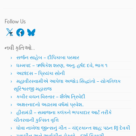
Follow Us
X
Facebook
Bluesky
નવી કૃતિઓ…
સર્જન સાહેબ – દીપિકાબા પરમાર
ધમ્મપદ – ઋષિકેશ શરણ, અનુ. હર્ષદ દવે, ભાગ ૧
અછાંદસ – પ્રિયંકા સોની
મહાવીરસ્વામીએ આપેલા અજોડ સિદ્ધાંતો – યોગતિલક
સૂરિશ્વરજી મહારાજ
કબીર વચન વિસ્તાર – શૈલેષ ત્રિવેદી
અક્ષરનાદનો અઢારમા વર્ષમાં પ્રવેશ..
હીરામંડી – સમાજના કલંકને ભપકાદાર આર્ટ તરીકે
ચીતરવાની કુત્સિત વૃત્તિ
ધોવા નાખેલા જીન્સનું ગીત – ચંદ્રકાન્ત શાહ; પઠન RJ દેવકી
પ્રાચીન અને અર્વાચીન ટોક્યો – દર્શા કિકાણી