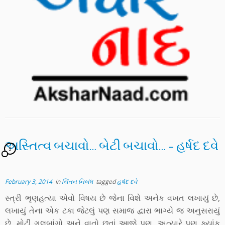
અસ્તિત્વ બચાવો… બેટી બચાવો… – હર્ષદ દવે
9
February 3, 2014
in
ચિંતન નિબંધ
tagged
હર્ષદ દવે
સ્ત્રી ભૃણહત્યા એવો વિષય છે જેના વિશે અનેક વખત લખાયું છે,
લખાયું તેના એક ટકા જેટલું પણ સમાજ દ્વારા ભાગ્યે જ અનુસરાયું
છે, મોટી ગુલબાંગો અને વાતો છતાં આજે પણ, અત્યારે પણ ક્યાંક