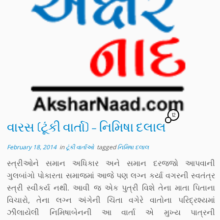
12
વારસ (ટૂંકી વાર્તા) – નિમિષા દલાલ
February 18, 2014
in
ટૂંકી વાર્તાઓ
tagged
નિમિષા દલાલ
સ્ત્રીઓને સમાન અધિકાર અને સમાન દરજ્જો આપવાની
ગુલબાંગો પોકારતા સમાજમાં આજે પણ લગ્ન કર્યા વગરની સ્વતંત્ર
સ્ત્રી સ્વીકર્ય નથી. આવી જ એક પુત્રી વિશે તેના માતા પિતાના
વિચારો, તેના લગ્ન અંગેની ચિંતા વગેરે વાતોના પરિદ્રશ્યમાં
ઝીલાયેલી નિમિષાબેનની આ વાર્તા એ મુખ્ય પાત્રની