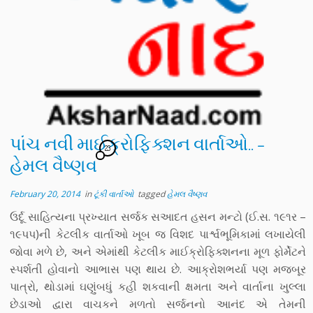
પાંચ નવી માઈક્રોફિક્શન વાર્તાઓ.. –
23
હેમલ વૈષ્ણવ
February 20, 2014
in
ટૂંકી વાર્તાઓ
tagged
હેમલ વૈષ્ણવ
ઉર્દૂ સાહિત્‍યના પ્રખ્‍યાત સર્જક સઆદત હસન મન્ટો (ઈ.સ. ૧૯૧ર –
૧૯પપ)ની કેટલીક વાર્તાઓ ખૂબ જ વિશદ પાર્શ્વભૂમિકામાં લખાયેલી
જોવા મળે છે, અને એમાંથી કેટલીક માઈક્રોફિક્શનના મૂળ ફોર્મેટને
સ્પર્શતી હોવાનો આભાસ પણ થાય છે. આક્રોશભર્યા પણ મજબૂર
પાત્રો, થોડામાં ઘણુંબધું કહી શકવાની ક્ષમતા અને વાર્તાના ખુલ્લા
છેડાઓ દ્વારા વાચકને મળતો સર્જનનો આનંદ એ તેમની