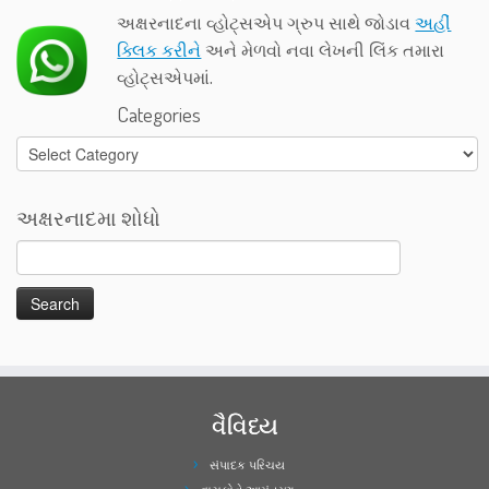
અક્ષરનાદના વ્હોટ્સએપ ગ્રુપ સાથે જોડાવ
અહીં
ક્લિક કરીને
અને મેળવો નવા લેખની લિંક તમારા
વ્હોટ્સએપમાં.
Categories
Categories
અક્ષરનાદમા શોધો
વૈવિધ્ય
સંપાદક પરિચય