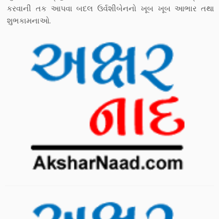
કરવાની તક આપવા બદલ ઉર્વશીબેનનો ખૂબ ખૂબ આભાર તથા
શુભકામનાઓ.