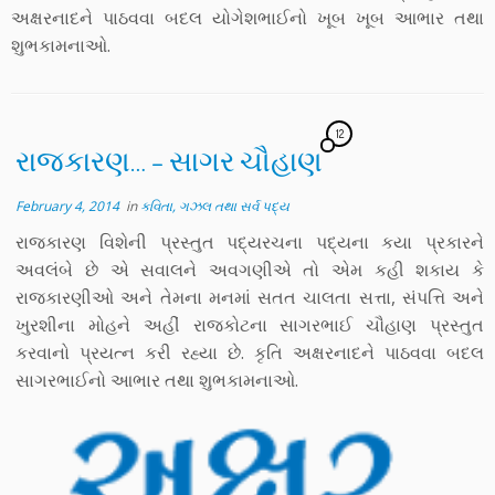
અક્ષરનાદને પાઠવવા બદલ યોગેશભાઈનો ખૂબ ખૂબ આભાર તથા
શુભકામનાઓ.
12
રાજકારણ… – સાગર ચૌહાણ
February 4, 2014
in
કવિતા, ગઝલ તથા સર્વ પદ્ય
રાજકારણ વિશેની પ્રસ્તુત પદ્યરચના પદ્યના કયા પ્રકારને
અવલંબે છે એ સવાલને અવગણીએ તો એમ કહી શકાય કે
રાજકારણીઓ અને તેમના મનમાં સતત ચાલતા સત્તા, સંપત્તિ અને
ખુરશીના મોહને અહીં રાજકોટના સાગરભાઈ ચૌહાણ પ્રસ્તુત
કરવાનો પ્રયત્ન કરી રહ્યા છે. કૃતિ અક્ષરનાદને પાઠવવા બદલ
સાગરભાઈનો આભાર તથા શુભકામનાઓ.