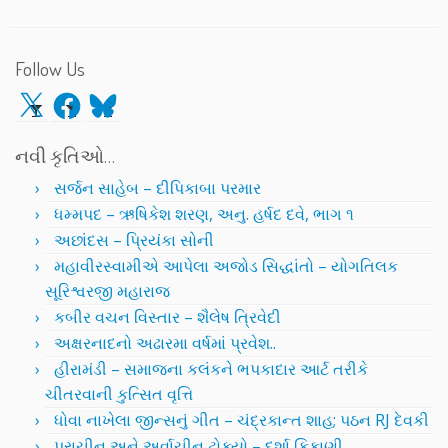
Follow Us
X
Facebook
Bluesky
નવી કૃતિઓ…
સર્જન સાહેબ – દીપિકાબા પરમાર
ધમ્મપદ – ઋષિકેશ શરણ, અનુ. હર્ષદ દવે, ભાગ ૧
અછાંદસ – પ્રિયંકા સોની
મહાવીરસ્વામીએ આપેલા અજોડ સિદ્ધાંતો – યોગતિલક
સૂરિશ્વરજી મહારાજ
કબીર વચન વિસ્તાર – શૈલેષ ત્રિવેદી
અક્ષરનાદનો અઢારમા વર્ષમાં પ્રવેશ..
હીરામંડી – સમાજના કલંકને ભપકાદાર આર્ટ તરીકે
ચીતરવાની કુત્સિત વૃત્તિ
ધોવા નાખેલા જીન્સનું ગીત – ચંદ્રકાન્ત શાહ; પઠન RJ દેવકી
પ્રાચીન અને અર્વાચીન ટોક્યો – દર્શા કિકાણી