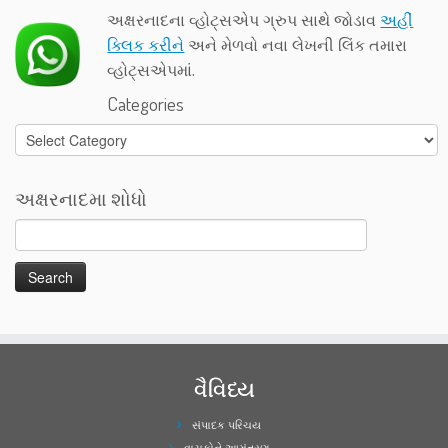
અક્ષરનાદના વ્હોટ્સએપ ગ્રુપ સાથે જોડાવ
અહીં
ક્લિક કરીને
અને મેળવો નવા લેખની લિંક તમારા
વ્હોટ્સએપમાં.
Categories
Categories
અક્ષરનાદમા શોધો
વૈવિધ્ય
સંપાદક પરિચય
વાચકોને આમંત્રણ