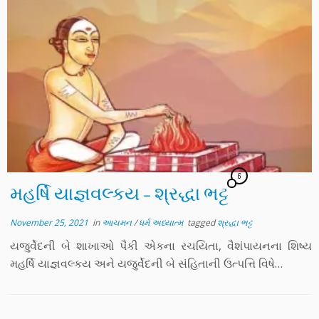
6
મહર્ષિ યાજ્ઞવલ્કય – શ્રદ્ધા ભટ્ટ
November 25, 2021
in
આચમન
/
ધર્મ અધ્યાત્મ
tagged
શ્રદ્ધા ભટ્ટ
યજુર્વેદની બે શાખાઓ પૈકી એકના રચયિતા, વૈશંપાયનના શિષ્ય
મહર્ષિ યાજ્ઞવલ્કય અને યજુર્વેદની બે સંહિતાની ઉત્પત્તિ વિષે…