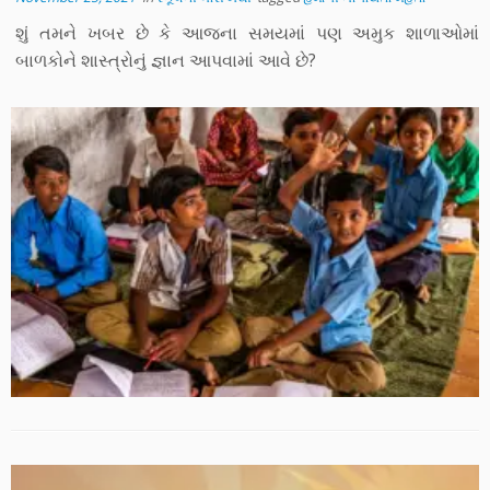
શું તમને ખબર છે કે આજના સમયમાં પણ અમુક શાળાઓમાં
બાળકોને શાસ્ત્રોનું જ્ઞાન આપવામાં આવે છે?