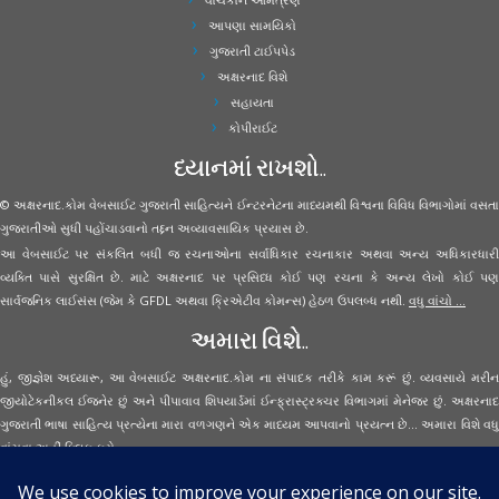
આપણા સામયિકો
ગુજરાતી ટાઈપપેડ
અક્ષરનાદ વિશે
સહાયતા
કોપીરાઈટ
ધ્યાનમાં રાખશો..
© અક્ષરનાદ.કોમ વેબસાઈટ ગુજરાતી સાહિત્યને ઈન્ટરનેટના માધ્યમથી વિશ્વના વિવિધ વિભાગોમાં વસતા
ગુજરાતીઓ સુધી પહોંચાડવાનો તદ્દન અવ્યાવસાયિક પ્રયાસ છે.
આ વેબસાઈટ પર સંકલિત બધી જ રચનાઓના સર્વાધિકાર રચનાકાર અથવા અન્ય અધિકારધારી
વ્યક્તિ પાસે સુરક્ષિત છે. માટે અક્ષરનાદ પર પ્રસિધ્ધ કોઈ પણ રચના કે અન્ય લેખો કોઈ પણ
સાર્વજનિક લાઈસંસ (જેમ કે GFDL અથવા ક્રિએટીવ કોમન્સ) હેઠળ ઉપલબ્ધ નથી.
વધુ વાંચો ...
અમારા વિશે..
હું, જીજ્ઞેશ અધ્યારૂ, આ વેબસાઈટ અક્ષરનાદ.કોમ ના સંપાદક તરીકે કામ કરૂં છું. વ્યવસાયે મરીન
જીયોટેકનીકલ ઈજનેર છું અને પીપાવાવ શિપયાર્ડમાં ઈન્ફ્રાસ્ટ્રક્ચર વિભાગમાં મેનેજર છું. અક્ષરનાદ
ગુજરાતી ભાષા સાહિત્ય પ્રત્યેના મારા વળગણને એક માધ્યમ આપવાનો પ્રયત્ન છે... અમારા વિશે વધુ
વાંચવા
અહીં ક્લિક કરો...
Secured Site Assurance