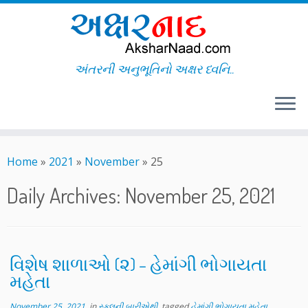
અંતરની અનુભૂતિનો અક્ષર ધ્વનિ..
Skip
to
Home
»
2021
»
November
»
25
content
Daily Archives:
November 25, 2021
વિશેષ શાળાઓ (૨) – હેમાંગી ભોગાયતા
મહેતા
November 25, 2021
in
સ્કૂલની બારીએથી
tagged
હેમાંગી ભોગાયતા મહેતા