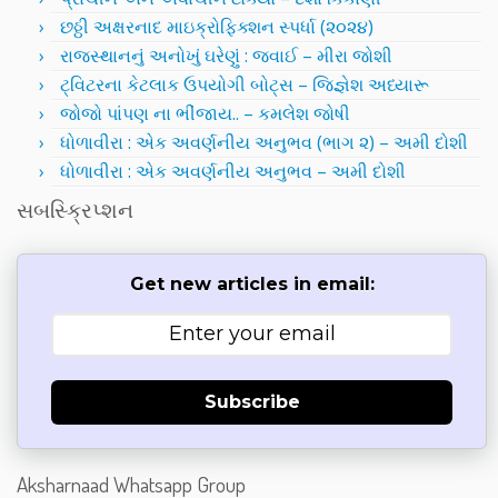
છઠ્ઠી અક્ષરનાદ માઇક્રોફિક્શન સ્પર્ધા (૨૦૨૪)
રાજસ્થાનનું અનોખું ઘરેણું : જવાઈ – મીરા જોશી
ટ્વિટરના કેટલાક ઉપયોગી બોટ્સ – જિજ્ઞેશ અધ્યારૂ
જોજો પાંપણ ના ભીંજાય.. – કમલેશ જોષી
ધોળાવીરા : એક અવર્ણનીય અનુભવ (ભાગ ૨) – અમી દોશી
ધોળાવીરા : એક અવર્ણનીય અનુભવ – અમી દોશી
સબસ્ક્રિપ્શન
Get new articles in email:
Subscribe
Aksharnaad Whatsapp Group