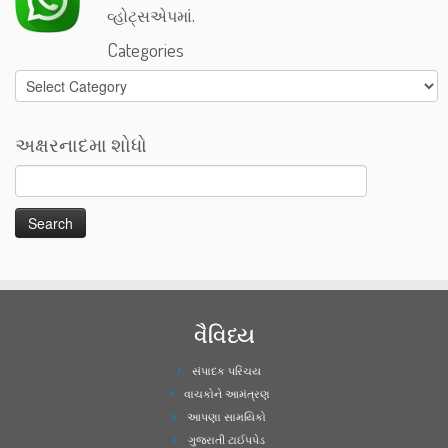
વ્હોટ્સએપમાં.
Categories
Categories
અક્ષરનાદમા શોધો
વૈવિધ્ય
સંપાદક પરિચય
વાચકોને આમંત્રણ
આપણા સામયિકો
ગુજરાતી ટાઈપપેડ