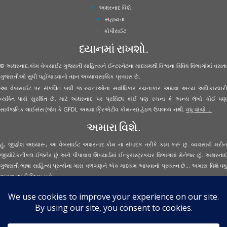
અક્ષરનાદ વિશે
સહાયતા
કોપીરાઈટ
ધ્યાનમાં રાખશો..
© અક્ષરનાદ.કોમ વેબસાઈટ ગુજરાતી સાહિત્યને ઈન્ટરનેટના માધ્યમથી વિશ્વના વિવિધ વિભાગોમાં વસતા
ગુજરાતીઓ સુધી પહોંચાડવાનો તદ્દન અવ્યાવસાયિક પ્રયાસ છે.
આ વેબસાઈટ પર સંકલિત બધી જ રચનાઓના સર્વાધિકાર રચનાકાર અથવા અન્ય અધિકારધારી
વ્યક્તિ પાસે સુરક્ષિત છે. માટે અક્ષરનાદ પર પ્રસિધ્ધ કોઈ પણ રચના કે અન્ય લેખો કોઈ પણ
સાર્વજનિક લાઈસંસ (જેમ કે GFDL અથવા ક્રિએટીવ કોમન્સ) હેઠળ ઉપલબ્ધ નથી.
વધુ વાંચો ...
અમારા વિશે..
હું, જીજ્ઞેશ અધ્યારૂ, આ વેબસાઈટ અક્ષરનાદ.કોમ ના સંપાદક તરીકે કામ કરૂં છું. વ્યવસાયે મરીન
જીયોટેકનીકલ ઈજનેર છું અને પીપાવાવ શિપયાર્ડમાં ઈન્ફ્રાસ્ટ્રક્ચર વિભાગમાં મેનેજર છું. અક્ષરનાદ
ગુજરાતી ભાષા સાહિત્ય પ્રત્યેના મારા વળગણને એક માધ્યમ આપવાનો પ્રયત્ન છે... અમારા વિશે વધુ
વાંચવા
અહીં ક્લિક કરો...
Secured Site Assurance