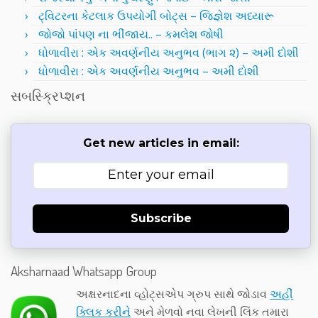
ટ્વિટરના કેટલાક ઉપયોગી બોટ્સ – જિજ્ઞેશ અધ્યારૂ
જોજો પાંપણ ના ભીંજાય.. – કમલેશ જોષી
ધોળાવીરા : એક અવર્ણનીય અનુભવ (ભાગ ૨) – અમી દોશી
ધોળાવીરા : એક અવર્ણનીય અનુભવ – અમી દોશી
સબસ્ક્રિપ્શન
Get new articles in email:
Subscribe
Aksharnaad Whatsapp Group
અક્ષરનાદના વ્હોટ્સએપ ગ્રુપ સાથે જોડાવ
અહીં
ક્લિક કરીને
અને મેળવો નવા લેખની લિંક તમારા