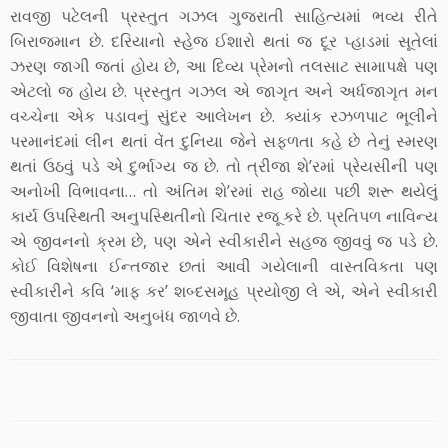
રાવજી પટેલની પ્રસ્તુત ગઝલ ગુજરાતી સાહિત્યમાં ભવ્ય રીતે
બિરાજમાન છે. દરિયાનો સ્હેજ ઈશારો થતાં જ દૂર પ્હાડમાં સૂતેલાં
ઝરણ જાગી જતાં હોય છે, આ દિવ્ય પ્રેમનો તલસાટ સામાપક્ષે પણ
એટલો જ હોય છે. પ્રસ્તુત ગઝલ એ જાગૃત અને અર્ધજાગૃત મન
વચ્ચેના એક પડાવનું સુંદર આલેખન છે. ક્યાંક રઝળપાટ ભૂલીને
પરમાનંદમાં લીન થતાં વેંત દુનિયા જેને સફળતા કહે છે તેનું સ્મરણ
થતાં ઉઠવું પડે એ દુર્ભાગ્ય જ છે. તો ત્રીજા શે’રમાં પ્રેયસીની પણ
અનોખી વિભાવના… તો અંતિમ શે’રમાં રાહ જોયા પછી શરૂ થયેલું
કાર્ય ઉપસ્થિતી અનુપસ્થિતીનો ચિતાર રજૂ કરે છે. પ્રતિપળ નાવિન્ય
એ જીવનનો ક્રમ છે, પણ એને સ્વીકારીને સહજ જીવવું જ પડે છે.
કોઈ વિશેષના ઈન્તજાર છતાં આવી ગયેલાની વાસ્તવિકતા પણ
સ્વીકારીને કવિ ‘માફ કર’ શબ્દસમૂહ પ્રયોજી લે એ, એને સ્વીકારી
જીવાતા જીવનનો અનુબંધ જાળવે છે.