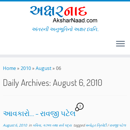
અંતરની અનુભૂતિનો અક્ષર ધ્વનિ..
Skip
to
Home
»
2010
»
August
»
06
content
Daily Archives:
August 6, 2010
3
આવકારો… – રાવજી પટેલ
August 6, 2010
in
કવિતા, ગઝલ તથા સર્વ પદ્ય
tagged
મનોહર ત્રિવેદી
/
રાવજી પટેલ