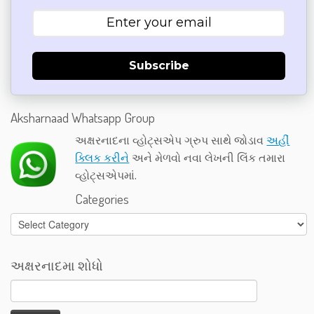
Subscribe
Aksharnaad Whatsapp Group
અક્ષરનાદના વ્હોટ્સએપ ગ્રુપ સાથે જોડાવ
અહીં
ક્લિક કરીને
અને મેળવો નવા લેખની લિંક તમારા
વ્હોટ્સએપમાં.
Categories
Categories
અક્ષરનાદમા શોધો