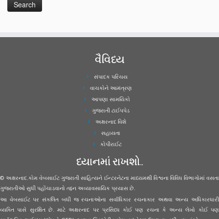
વૈવિધ્ય
સંપાદક પરિચય
વાચકોને આમંત્રણ
આપણા સામયિકો
ગુજરાતી ટાઈપપેડ
અક્ષરનાદ વિશે
સહાયતા
કોપીરાઈટ
ધ્યાનમાં રાખશો..
© અક્ષરનાદ.કોમ વેબસાઈટ ગુજરાતી સાહિત્યને ઈન્ટરનેટના માધ્યમથી વિશ્વના વિવિધ વિભાગોમાં વસતા
ગુજરાતીઓ સુધી પહોંચાડવાનો તદ્દન અવ્યાવસાયિક પ્રયાસ છે.
આ વેબસાઈટ પર સંકલિત બધી જ રચનાઓના સર્વાધિકાર રચનાકાર અથવા અન્ય અધિકારધારી
વ્યક્તિ પાસે સુરક્ષિત છે. માટે અક્ષરનાદ પર પ્રસિધ્ધ કોઈ પણ રચના કે અન્ય લેખો કોઈ પણ