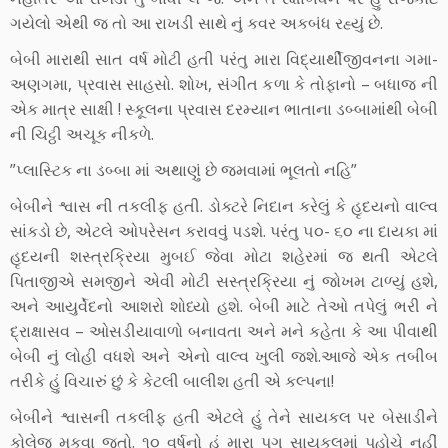
ગયેલો એથી જ તો આ રાખડી સાથે નું કવર અકબંધ રહ્યું છે.
બેબી મારાથી સાત વર્ષ મોટી હતી પરંતુ મારા વિદ્યાર્થીજીવનના ગમા-
અણગમા, પ્રવાસ સાહસો. શોખ, સંગીત કળા કે તોફાનો – બધાજ ની
એક માત્ર સાક્ષી ! સ્કૂલના પ્રવાસ દરમ્યાન ભાતાના ડબ્બામાંથી બેબી
ની ચિટ્ઠી અચૂક નીકળે.
”પ્લાસ્ટિક ના ડબ્બા માં અથાણું છે જમવામાં ભૂલતો નહિ”
બેબીને શ્વાસ ની તકલીફ હતી. ડોક્ટરે નિદાન કરેલું કે હૃદયનો વાલ્વ
સાંકડો છે, એટલે ઓપરેસન કરાવવું પડશે. પરંતુ ૫૦- ૬૦ ના દાયકા માં
હૃદયની શસ્ત્રક્રિયા મુબઈ જેવા મોટા શહેરમાં જ થતી એટલે
પિતાજીએ સમજીને એવી મોટી સસ્ત્રક્રિયા નું જોખમ ટાળ્યું હશે,
અને આયુર્વેદનો આશરો શોધ્યો હશે. બેબી માટે તેઓ તપેલું ભરી ને
દ્રાક્ષાસવ – ઓસડીયાવાળો બનાવતા અને મને કહેતા કે આ પીવાથી
બેબી નું લોહી વધશે અને એનો વાલ્વ ખુલી જશે.આજે એક તબીબ
તરીકે હું વિચારું છું કે કેટલી બાલીશ હતી એ કલ્પના!
બેબીને શ્વાસની તકલીફ હતી એટલે હું તેને સાયકલ પર બેસાડીને
કોલેજ મુકવા જતો. ૧૦ વર્ષનો હું મારા પગ સાયકલમાં પહોચે નહીં