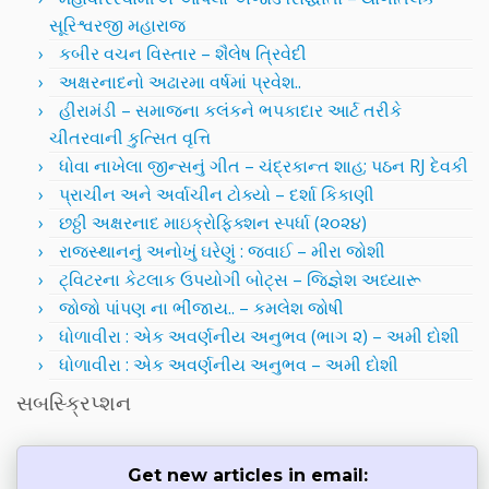
સૂરિશ્વરજી મહારાજ
કબીર વચન વિસ્તાર – શૈલેષ ત્રિવેદી
અક્ષરનાદનો અઢારમા વર્ષમાં પ્રવેશ..
હીરામંડી – સમાજના કલંકને ભપકાદાર આર્ટ તરીકે
ચીતરવાની કુત્સિત વૃત્તિ
ધોવા નાખેલા જીન્સનું ગીત – ચંદ્રકાન્ત શાહ; પઠન RJ દેવકી
પ્રાચીન અને અર્વાચીન ટોક્યો – દર્શા કિકાણી
છઠ્ઠી અક્ષરનાદ માઇક્રોફિક્શન સ્પર્ધા (૨૦૨૪)
રાજસ્થાનનું અનોખું ઘરેણું : જવાઈ – મીરા જોશી
ટ્વિટરના કેટલાક ઉપયોગી બોટ્સ – જિજ્ઞેશ અધ્યારૂ
જોજો પાંપણ ના ભીંજાય.. – કમલેશ જોષી
ધોળાવીરા : એક અવર્ણનીય અનુભવ (ભાગ ૨) – અમી દોશી
ધોળાવીરા : એક અવર્ણનીય અનુભવ – અમી દોશી
સબસ્ક્રિપ્શન
Get new articles in email: