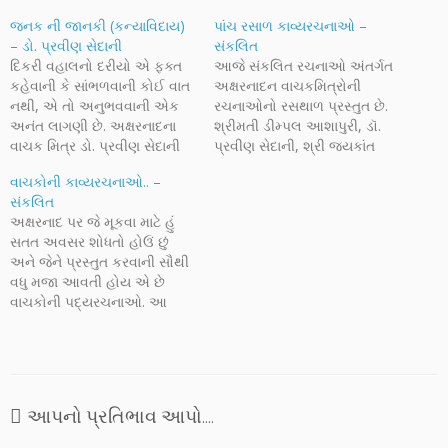
જનક ની જાનકી (કન્યાવિદાય)
પાંચ રસાળ કાવ્યરચનાઓ –
– ડો. પ્રવીણ સેદાની
સંકલિત
દિકરી વહાલનો દરીયો એ ફક્ત
આજે સંકલિત રચનાઓ અંતર્ગત
કહેવાની કે સાંભળવાની કોઈ વાત
અક્ષરનાદન વાચકમિત્રોની
નથી, એ તો અનુભવવાની એક
રચનાઓનો રસથાળ પ્રસ્તુત છે.
અનંત લાગણી છે. અક્ષરનાદના
શ્રીમતી ડીમ્પલ આશાપુરી, ડૉ.
વાચક મિત્ર ડો. પ્રવીણ સેદાની
પ્રવીણ સેદાની, શ્રી જયકાંત
કન્યાવિદાયની કપરી ક્ષણોને
જાની અને શ્રી મહેન્દ્રસિંહ
વાચકોની કાવ્યરચનાઓ.. –
શબ્દોમાં, ભાવમાં કાંઈક આમ
એન. પઢિયાર 'મરમી' ની રચનાઓ
સંકલિત
વર્ણવે છે. તેમનો ભાવ અને સુર
આજે પ્રસ્તુત છે. આ રસથાળમાં
અક્ષરનાદ પર જે મૂકવા માટે હું
શુધ્ધ સ્નેહ અને પુત્રી પ્રત્યેના
અનેક ભાવો સંગ્રહિત છે, પ્રેમની
સતત અવસર શોધતો હોઉં છું
પ્રેમથી છલોછલ છે. જીવથીય
અભિવ્યક્તિ, હઝલની
અને જેને પ્રસ્તુત કરવાની સૌથી
વધુ જાળવીને ઉછેરેલી, આંખના…
પ્રતિહઝલ કે ગોધરાકાંડની વાતો,
વધુ મજા આવતી હોય એ છે
આ સંકલન રંગબેરંગી છે,
વાચકોની પદ્યરચનાઓ. આ
વૈવિધ્યથી ભરપૂર રસથાળ…
એવા મિત્રો છે જે વ્યવસાયિક
કવિઓ નથી, જેમના
કાવ્યસંગ્રહો બહાર પડ્યા નથી,
જેમણે મુશાયરાઓ ગજવ્યા નથી
કે સામયિકોમાં તેમની કવિતાઓ
આપનો પ્રતિભાવ આપો....
છપાઈ નથી, પણ તેમની લાગણી…