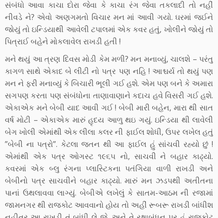
સંબંધો આવા કાચા દોરા જેવા કે કાચા રંગ જેવા તકલાદી તો નહીં
નીવડે ને? એવો અણગમતો વિચાર મન માં આવી ગયો. ઘરમાં જઈને
જોયું તો ઇન્ડિયાથી આવેલી ટપાલમાં એક કવર હતું, ખોલીને જોયું તો
પિત્રાઈ બહેને મોકલાવેલ રાખડી હતી !
મને થયું આ ત્રણ દિવસ મોડી કેમ મળી? મન મનાવ્યું, ચાલશે – પરંતુ
કાગળ સાથે એકાદ બે લીટી નો પત્ર પણ નહિ ! આશ્ચર્ય તો થયું પણ
મન ને ફરી મનાવ્યું કે બિચારી ભૂલી ગઈ હશે. એમ પણ બને કે અમારા
સગપણ કરતા પણ સંબંધોના તાણાવાણાને કદાચ હવે વિસરી ગઈ હશે.
એકાએક મને બેબી યાદ આવી ગઈ ! બેબી મારી બહેન, મારા થી સાત
વર્ષ મોટી – એકાએક મારું હૃદય આળુ થઇ ગયું. ઇન્ડિયા થી લાવેલી
બેગ ખોલી એમાંથી એક લીલા કલર ની ફાઈલ શોધી, ઉપર લખેલ હતું
”બેબી ના પત્રો”. કેટલા જતન થી આ ફાઈલ હું સાંચવી રહ્યો છું !
એમાંથી એક પત્ર ઓગસ્ટ ૧૯૬૫ નો, સાચવી ને બહાર કાઢ્યો.
કવરમાં એક બ્લુ રંગના પ્લાસ્ટિકના પતંગિયા વાળી રાખડી અને
બેબીનો પત્ર સાચવીને બહાર કાઢ્યો. મારું મન ઝડપથી અતીતના
પાનાં ઉથલાવવા લાગ્યું. બેબીએ લખેલું કે સાતમ-આઠમ ની રજામાં
જામનગર થી રાજકોટ આવવાનો હોય તો અહીં રૂબરૂ રાખડી બાંધીશ
નહીતર આ રાખડી તું બાંધી લે જે. અને તે રક્ષાબંધન પર હું રાજકોટ