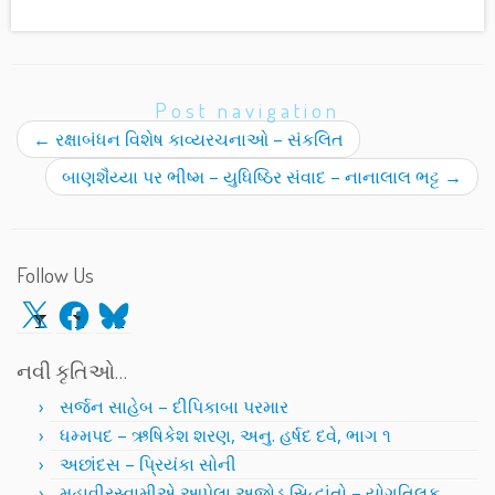
Post navigation
←
રક્ષાબંધન વિશેષ કાવ્યરચનાઓ – સંકલિત
બાણશૈય્યા પર ભીષ્મ – યુધિષ્ઠિર સંવાદ – નાનાલાલ ભટ્ટ
→
Follow Us
X
Facebook
Bluesky
નવી કૃતિઓ…
સર્જન સાહેબ – દીપિકાબા પરમાર
ધમ્મપદ – ઋષિકેશ શરણ, અનુ. હર્ષદ દવે, ભાગ ૧
અછાંદસ – પ્રિયંકા સોની
મહાવીરસ્વામીએ આપેલા અજોડ સિદ્ધાંતો – યોગતિલક