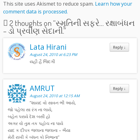
This site uses Akismet to reduce spam.
Learn how your
comment data is processed.
2 thoughts on “
સ્મૃતિની સફરે… રક્ષાબંધન
– ડો પ્રવીણ સેદાની.
”
Lata Hirani
Reply
↓
August 24, 2010 at 6:23 PM
યહી હૈ જિદગી
AMRUT
Reply
↓
August 24, 2010 at 12:15 AM
”શાયદ વો સાવન ભી આયે,
જો પહેલા સા રંગ ના લાયે,
બહેન પરાયે દેશ બસી હો
અગર વો તુમ તક પહોચ ના પાયે
યાદ ક દીપક જલાના જલાના – ભૈયા
મેરી રાખી કે બંધન કો નિભાના”