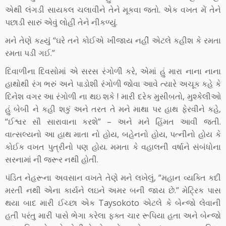
એથી લંગડી સાયકલ ચલાવીને તેને મૂકવા જતો. એક વખત મેં તેને
પછાડી સારું એવું લોહી તેને નીકળ્યું.
મને તેણે કહ્યું “ઘરે તને કોઈએ ખીજાય નહીં એટલે કહીશ કે રમતા
રમતા પડી ગઈ.”
દિવાળીના દિવસોમાં એ સરસ રંગોળી કરે, એમાં હું મારા નાના નાના
હાથોથી રંગ ભરું અને પાડોશી રંગોળી જોવા આવે ત્યારે અચૂક કહે કે
દિનેશ વગર આ રંગોળી ના થઇ શકે ! મારી દરેક મુસીબતો, મુશ્કેલીઓ
હું બેબી ને કહી શકું અને તરત તે મને માથા પર હાથ ફેરવીને કહે,
“ઈશ્વર સૌ સારાવાના કરશે” – અને મને હિંમત આવી જતી.
વાત્સલ્યનો આ હાથ માતા નો હોય, બહેનનો હોય, પત્નીનો હોય કે
કોઈક વખત પુત્રીનો પણ હોય. મમતા કે વહાલની વર્ષાને સંબંધોના
સરનામાં ની જરૂર નથી હોતી.
પંડિત નેહરૂના અવસાન વખતે તેણે મને લખેલું, “મહાન વ્યક્તિ કદી
મરતી નથી એના કાર્યને લઇને અમર બની જાય છે.” મેટ્રિક પાસ
થયા બાદ મારી ઈચ્છા એક Taysokoto એટલે કે બેન્જો લેવાની
હતી પરંતુ મારી પાસે ભેગા કરેલા ફક્ત ચાર રૂપિયા હતા અને બેન્જો