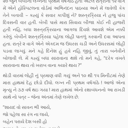
૨૦ જુને બેબીના લગ્નની પ્રથમ વર્ષગાઠ હતી એટલે રાત્રીના ૧૨ વાગે
મેં એને હોસ્પિટલના વોર્ડમાં અભિનંદન પાઠવ્યા અને મેં લાવેલી કેક
તેને બતાવી – કહ્યું કે સવાર કાપીશું ને? શસ્ત્રક્રિયા ને હજુ પાંચ
દિવસની વાર હતી. બેબી પાસે મારા સિવાય બીજા કોઈ ની હાજરી
હતી નહિ. બધા શસ્ત્રક્રિયાના આગલા દિવશે આવશે એમ નક્કી
કરેલું. બેબીને શસ્ત્રક્રિયા પહેલા લોહી પાતળું કરવાની દવા આપતા
હતા. રાત્રે ૨ વાગે એને એકદમ જ ઉધરસ ચડી અને ઉધરસમાં લોહી
પડવા લાગ્યું. મને કહે દિનેશ હું હવે નહિ જીવું, તું તારા બનેવીને
બોલાવી લે. મેં કહ્યું બધા સારાવાના થશે તો મને કહે, “દરેક વખતે
સારાવાના થાય તો ખરાબ વાના ક્યારે થાય ?”
થોડી વારમાં લોહી નું પ્રમાણ વધી ગયું અને ૧૦ થી ૧૫ મિનીટમાં તેણે
મારા હાથમાં દેહ છોડો દીધો. લગ્ન ની પ્રથમ વર્ષગાંઠે ! આજે એના
મૃત્યુ ને ૩૭ વર્ષ થઇ ગયા ! મારા હાથમાં એનો રક્ષાબંધનનો આ રાખડી
સાથે નો પત્ર – જેના અંતમાં તેણે લખેલ છે.
”શાયદ વો સાવન ભી આયે,
જો પહેલા સા રંગ ના લાયે,
બહેન પરાયે દેશ બસી હો