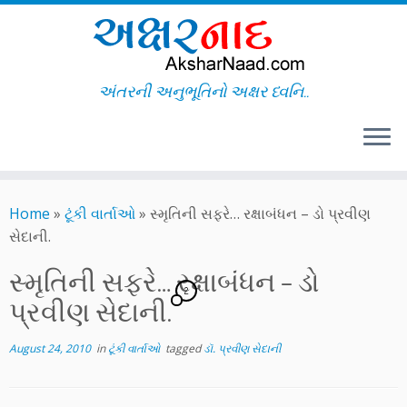
અંતરની અનુભૂતિનો અક્ષર ધ્વનિ..
Skip
to
Home
»
ટૂંકી વાર્તાઓ
»
સ્મૃતિની સફરે… રક્ષાબંધન – ડો પ્રવીણ
content
સેદાની.
સ્મૃતિની સફરે… રક્ષાબંધન – ડો
2
પ્રવીણ સેદાની.
August 24, 2010
in
ટૂંકી વાર્તાઓ
tagged
ડૉ. પ્રવીણ સેદાની