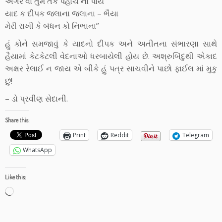
અગર વો તુમ તક પહોચ ના પાયે
યાદ ક દીપક જલાના જલાના – ભૈયા
મેરી રાખી કે બંધન કો નિભાના”
હું કોને સમજાવું કે યાદનો દીપક અને અતીતના સંભારણા સાથે
હૈયામાં કેટકેટલી વેદનાઓ ધરબાયેલી હોય છે. અશ્રુબિંદુથી એકાદ
અક્ષર રેલાઈ ન જાય એ બીકે હું પત્ર સાચવીને પાછો ફાઈલ માં મુકુ
છું!
– ડો પ્રવીણ સેદાની.
Share this:
Print
Reddit
Telegram
WhatsApp
Like this:
Loading…