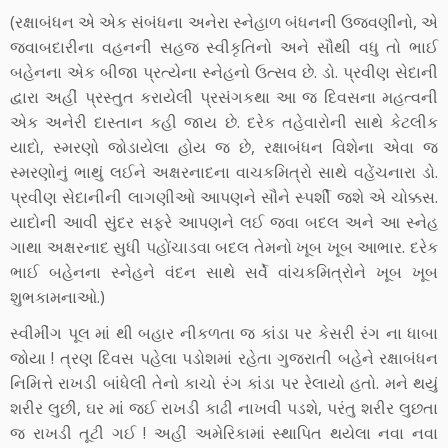
(રક્ષાબંધન એ એક સંબંધના અનેરા સ્નેહાળ બંધનની ઉજવણીનો, એ
જવાબદારીના વહનની સહજ સ્વીકૃતિનો અને સૌથી વધુ તો ભાઈ
બહેનના એક બીજા પ્રત્યેના સ્નેહનો ઉત્સવ છે. ડો. પ્રવીણ સેદાની
દ્વારા અહીં પ્રસ્તુત કરાયેલી પ્રસંગકથા આ જ દિવસના મહત્વની
એક અનેરી દાસ્તાન કહી જાય છે. દરેક તહેવારોની સાથે કેટલીક
યાદો, સ્મરણો જોડાયેલા હોય જ છે, રક્ષાબંધન વિશેના એવા જ
સ્મરણોનું ભાથું લઈને અક્ષરનાદના વાચકમિત્રો સાથે વહેંચનારા ડો.
પ્રવીણ સેદાનીની લાગણીઓ આપણને સૌને સ્પર્શી જશે એ ચોક્કસ.
યાદોની આવી સુંદર સફરે આપણને લઈ જવા બદલ અને આ સ્નેહ
ગાથા અક્ષરનાદ સુધી પહોંચાડવા બદલ તેમનો ખૂબ ખૂબ આભાર. દરેક
ભાઈ બહેનના સ્નેહને વંદન સાથે સર્વે વાંચકમિત્રોને ખૂબ ખૂબ
શુભકામનાઓ.)
સ્વીમીંગ પૂલ માં થી બહાર નીકળતા જ કાંડા પર કેસરી રંગ ના ધાબા
જોયા ! ત્રણ દિવસ પહેલા પડોશમાં રહેતા ગુજરાતી બહેને રક્ષાબંધન
નિમિત્તે રાખડી બાંધેલી તેનો કાચો રંગ કાંડા પર રેલાયો હતો. મને થયું
શરીર લુછી, ઘર માં જઈ રાખડી કાઢી નાખવી પડશે, પરંતુ શરીર લુછતા
જ રાખડી તૂટી ગઈ ! અહીં અમેરિકામાં સ્થાપિત થયેલા નવા નવા