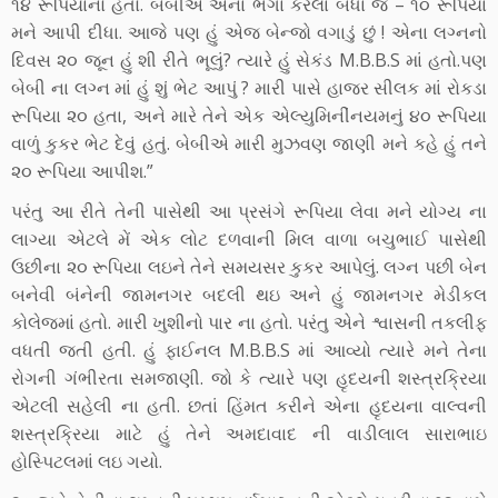
૧૪ રૂપિયાનો હતો. બેબીએ એના ભેગા કરેલા બધા જ – ૧૦ રૂપિયા
મને આપી દીધા. આજે પણ હું એજ બેન્જો વગાડું છું ! એના લગ્નનો
દિવસ ૨૦ જૂન હું શી રીતે ભૂલું? ત્યારે હું સેકંડ M.B.B.S માં હતો.પણ
બેબી ના લગ્ન માં હું શું ભેટ આપું ? મારી પાસે હાજર સીલક માં રોકડા
રૂપિયા ૨૦ હતા, અને મારે તેને એક એલ્યુમિનીંનયમનું ૪૦ રૂપિયા
વાળું કુકર ભેટ દેવું હતું. બેબીએ મારી મુઝવણ જાણી મને કહે હું તને
૨૦ રૂપિયા આપીશ.”
પરંતુ આ રીતે તેની પાસેથી આ પ્રસંગે રૂપિયા લેવા મને યોગ્ય ના
લાગ્યા એટલે મેં એક લોટ દળવાની મિલ વાળા બચુભાઈ પાસેથી
ઉછીના ૨૦ રૂપિયા લઇને તેને સમયસર કુકર આપેલું. લગ્ન પછી બેન
બનેવી બંનેની જામનગર બદલી થઇ અને હું જામનગર મેડીકલ
કોલેજમાં હતો. મારી ખુશીનો પાર ના હતો. પરંતુ એને શ્વાસની તકલીફ
વધતી જતી હતી. હું ફાઈનલ M.B.B.S માં આવ્યો ત્યારે મને તેના
રોગની ગંભીરતા સમજાણી. જો કે ત્યારે પણ હૃદયની શસ્ત્રક્રિયા
એટલી સહેલી ના હતી. છતાં હિંમત કરીને એના હૃદયના વાલ્વની
શસ્ત્રક્રિયા માટે હું તેને અમદાવાદ ની વાડીલાલ સારાભાઇ
હોસ્પિટલમાં લઇ ગયો.