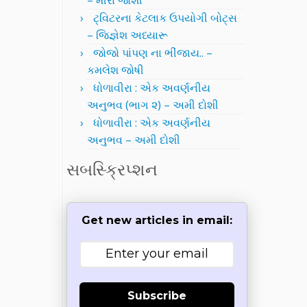
– મીરા જોશી
ટ્વિટરના કેટલાક ઉપયોગી બોટ્સ
– જિજ્ઞેશ અધ્યારૂ
જોજો પાંપણ ના ભીંજાય.. –
કમલેશ જોષી
ધોળાવીરા : એક અવર્ણનીય
અનુભવ (ભાગ ૨) – અમી દોશી
ધોળાવીરા : એક અવર્ણનીય
અનુભવ – અમી દોશી
સબસ્ક્રિપ્શન
Get new articles in email:
Subscribe