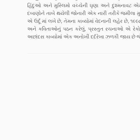
હિંદુઓ અને મુસ્લિમો વચ્ચેની ઘૃણા અને દુશ્મનાવટ એ
દબાણોને તાબે થયેલી જોનારી એક નારી તરીકે જમીલા મ
એ ઉર્દૂ માં લખે છે, તેમના કાવ્યોમાં વેદનાની લહેર છે, ૧૯
અને કવિતાઓનું પઠન કરેલું, પ્રસ્તુત રચનાઓ એ રેકોર્
અછાંદસ કાવ્યોમાં એક અનોખી દર્દરેખા ઝળકી જાય છે જ