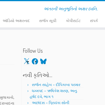
અંતરની અનુભૂતિનો અક્ષર ધ્વનિ..
ઑડિયો અક્ષરનાદ
સર્જક સૂચી
કોપીરાઈટ
સંપર્ક
Follow Us
X
Facebook
Bluesky
નવી કૃતિઓ…
સર્જન સાહેબ – દીપિકાબા પરમાર
ધમ્મપદ – ઋષિકેશ શરણ, અનુ.
હર્ષદ દવે, ભાગ ૧
મુલાકાતો,
અછાંદસ – પ્રિયંકા સોની
દરાબાદના