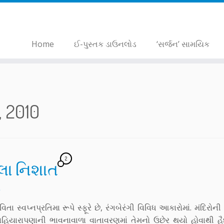
Home
ઈ-પુસ્તક ડાઉનલોડ
‘સર્જન’ સામયિક
, 2010
2
લા નિશાત
 સ્વપ્નપ્રતિમા રૂપે સ્ફૂરે છે, રંગબેરંગી વિવિધ આકારોમાં. મંદિરોની 
 સહિયારાપણાની ભાવનાવાળા વાતાવરણમાં તેમનો ઉછેર થયો હોવાથી હૈ