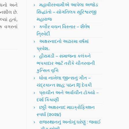
મહાવીરસ્વામીએ આપેલા અજોડ
બંધનો અને
સિદ્ધાંતો – યોગતિલક સૂરિશ્વરજી
્નશીલ છે.
મહારાજ
્યાં હતાં,
ષક વગરનાં
કબીર વચન વિસ્તાર – શૈલેષ
ત્રિવેદી
અક્ષરનાદનો અઢારમા વર્ષમાં
પ્રવેશ..
હીરામંડી – સમાજના કલંકને
ભપકાદાર આર્ટ તરીકે ચીતરવાની
કુત્સિત વૃત્તિ
ધોવા નાખેલા જીન્સનું ગીત –
ચંદ્રકાન્ત શાહ; પઠન RJ દેવકી
પ્રાચીન અને અર્વાચીન ટોક્યો –
દર્શા કિકાણી
છઠ્ઠી અક્ષરનાદ માઇક્રોફિક્શન
સ્પર્ધા (૨૦૨૪)
રાજસ્થાનનું અનોખું ઘરેણું : જવાઈ