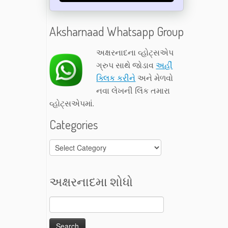
Aksharnaad Whatsapp Group
અક્ષરનાદના વ્હોટ્સએપ
ગ્રુપ સાથે જોડાવ
અહીં
ક્લિક કરીને
અને મેળવો
નવા લેખની લિંક તમારા
વ્હોટ્સએપમાં.
Categories
Categories
અક્ષરનાદમા શોધો