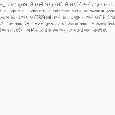
મનું કોમળ હ્રદય સ્વિકારી શક્તું નથી. સ્ત્રિઓને અનેક પ્રકારના 
ુસ્લિમ યુવતિઓમાં સભાનતા, આત્મવિશ્વાસ અને શક્તિ જગાવવા પ્રયત
૯૮માં ‘સ્પેરો’ની એક કાર્યશિબિરમાં તેઓ પોતાના જીવન અને કાર્ય વિશે બોલ
ડીંગ પર આધારિત સંકલન પુસ્તક માંથી લેવામાં આવી છે. તેમનાં શિર્
ે ભાવકને દર્દના એ વિસ્તારનો સહજ અનુભવ કરાવી જવા સમર્થ છે.