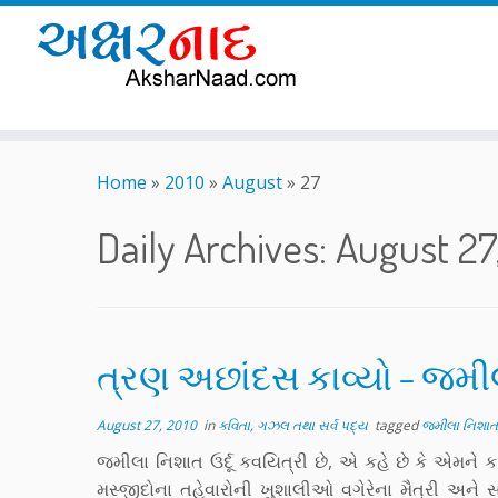
Skip
to
Home
»
2010
»
August
»
27
content
Daily Archives:
August 27
ત્રણ અછાંદસ કાવ્યો – જમી
August 27, 2010
in
કવિતા, ગઝલ તથા સર્વ પદ્ય
tagged
જમીલા નિશાત
જમીલા નિશાત ઉર્દૂ કવયિત્રી છે, એ કહે છે કે એમને કવિતા
મસ્જીદોના તહેવારોની ખુશાલીઓ વગેરેના મૈત્રી અને