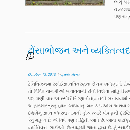
લાગું પ
તસ્કરશા
પણ રાત્
ઢોંસાભોજન અને વ્યક્તિત્વદર્
5
October 13, 2018
in
હાસ્ય વ્યંગ્ય
ટેલિવિઝનમાં રસોઈજ્ઞાનવિતરણના રોચક કાર્યક્રમો રોજે
તો વિવિધ વાનગીઓ બનાવવાની રીતો વિશેના માહિતીસભર દ
પણ ઘણી વાર એ રસોઈ નિષ્ણાતોને(વાનગી બનાવવામાં
આહારશાસ્ત્રનું જ્ઞાન આપવાનું મન થઇ જાય અથવા ર
દર્શકોનું જ્ઞાન વધારવા માગતી હોય ત્યારે પોષણની દ્રષ
કેવું મહત્વ છે એ વિષે પણ માહિતી આપે છે. આવા કાર
વયોનિવૃત્ત ભાઈઓ ઉત્સાહથી જોતા હોય છે. હું રસોઈ