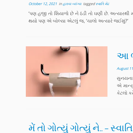
October 12, 2021
in
હાસ્ય વ્યંગ્ય
tagged
સ્વાતિ મેઢ
‘પણ હજી તો શિયાળો છે ને ઠંડી તો ઘણી છે. અત્યારથી 
થયો પણ એ બોલ્યા એટલું જ, ‘ચાલો અત્યારે જઈશું?’
આ ભૂ
August 11
સુનયના
એ માન્ય
કેટલો કર
મેં તો ગોત્યું ગોત્યું ને.. – સ્વાત