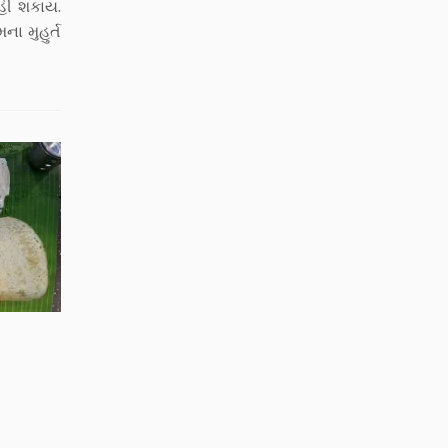
કહી શકાય.
ા મુહુર્ત