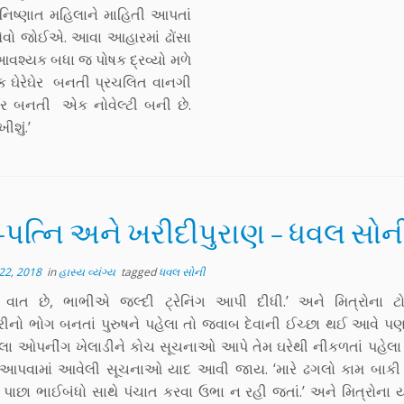
ઈનિષ્ણાત મહિલાને માહિતી આપતાં
 લેવો જોઈએ. આવા આહારમાં ઢોંસા
ે આવશ્યક બધા જ પોષક દ્રવ્યો મળે
એક ઘેરેઘેર બનતી પ્રચલિત વાનગી
ઘેર બનતી એક નોવેલ્ટી બની છે.
શું.’
-પત્નિ અને ખરીદીપુરાણ – ધવલ સોન
22, 2018
in
હાસ્ય વ્યંગ્ય
tagged
ધવલ સોની
ં વાત છે, ભાભીએ જલ્દી ટ્રેનિંગ આપી દીધી.’ અને મિત્રોના ટો
્કરીનો ભોગ બનતાં પુરુષને પહેલા તો જવાબ દેવાની ઈચ્છા થઈ આવે પણ
ેલા ઓપનીંગ ખેલાડીને કોચ સૂચનાઓ આપે તેમ ઘરેથી નીકળતાં પહેલા 
આપવામાં આવેલી સૂચનાઓ યાદ આવી જાય. ‘મારે ઢગલો કામ બાકી છ
ાછા ભાઈબંધો સાથે પંચાત કરવા ઉભા ન રહી જતાં.’ અને મિત્રોના યો