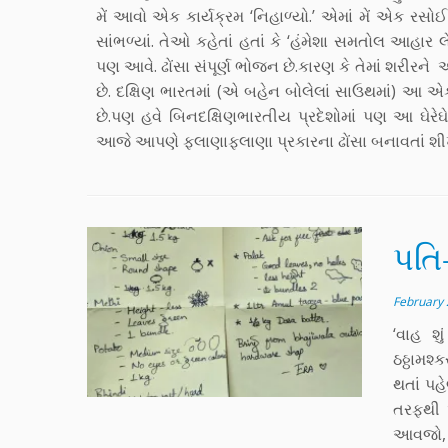
મેં આવો એક કાર્યક્રમ ‘નિહાળ્યો.’ એમાં મેં એક રસો
સાંભળ્યાં. તેઓ કહેતાં હતાં કે ‘હંમેશા સમતોલ આહાર
પણ આવે. ઢોંસા સંપૂર્ણ ભોજન છે.કારણ કે તેમાં શરીરન
છે. દક્ષિણ ભારતમાં (એ બહેન બોલેલાં સાઉથમાં) આ 
છે.પણ હવે બિનદક્ષિણભારતીય પ્રદેશોમાં પણ આ ઘેરે
આજે આપણે ફલાણાફલાણા પ્રકારના ઢોંસા બનાવતાં શીખી
પતિ
February 
‘વાહ શુ
ઠઠ્ઠામશ
થતાં પહ
તરફથી 
આવજો, પ