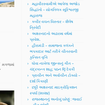
મહાવીરસ્વામીએ આપેલા અજોડ
સિદ્ધાંતો – યોગતિલક સૂરિશ્વરજી
મહારાજ
કબીર વચન વિસ્તાર – શૈલેષ
ત્રિવેદી
અક્ષરનાદનો અઢારમા વર્ષમાં
પ્રવેશ..
હીરામંડી – સમાજના કલંકને
ભપકાદાર આર્ટ તરીકે ચીતરવાની
કુત્સિત વૃત્તિ
ધોવા નાખેલા જીન્સનું ગીત –
ઈ મગજમાં
ચંદ્રકાન્ત શાહ; પઠન RJ દેવકી
’
પ્રાચીન અને અર્વાચીન ટોક્યો –
દર્શા કિકાણી
છઠ્ઠી અક્ષરનાદ માઇક્રોફિક્શન
સ્પર્ધા (૨૦૨૪)
રાજસ્થાનનું અનોખું ઘરેણું : જવાઈ