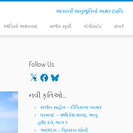
અંતરની અનુભૂતિનો અક્ષર ધ્વનિ..
ઑડિયો અક્ષરનાદ
સર્જક સૂચી
કોપીરાઈટ
સંપર્ક
Follow Us
X
Facebook
Bluesky
નવી કૃતિઓ…
સર્જન સાહેબ – દીપિકાબા પરમાર
ધમ્મપદ – ઋષિકેશ શરણ, અનુ.
હર્ષદ દવે, ભાગ ૧
અછાંદસ – પ્રિયંકા સોની