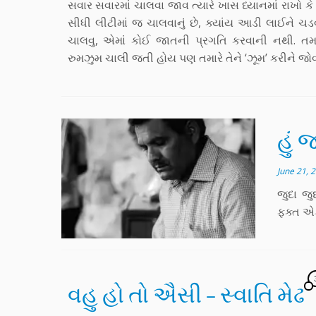
સવાર સવારમાં ચાલવા જાવ ત્યારે ખાસ ધ્યાનમાં રાખો 
સીધી લીટીમાં જ ચાલવાનું છે, ક્યાંય આડી લાઈને ચડવ
ચાલવુ, એમાં કોઈ જાતની પ્રગતિ કરવાની નથી. ત
રુમઝુમ ચાલી જતી હોય પણ તમારે તેને ‘ઝૂમ’ કરીને જો
હું 
June 21, 
જુદા જ
ફક્ત એક
વહુ હો તો ઐસી – સ્વાતિ મેઢ