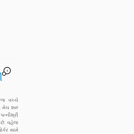
4
ી
ળા વચ્ચે
 મેચ શરું
પત્નીશ્રી
ે. વહેલા
ર્કર સામે