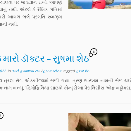
કે ચાલવા પર જ ધ્યાન રાખો. આપણે
ાનું નથી. એટલે કે રૈખિક ગતિમાં
મારી આગળ ભલે પ્રગતિ રુમઝુમ
વાની નથી.
8
જ મારો ડૉક્ટર – સુષમા શેઠ
2022
in
તમને હળવાશના સમ
/
હાસ્ય વ્યંગ્ય
tagged
સુષમા શેઠ
ુદા ત્રણ રોગ એકબીજામાં ભળી ગયા. ત્રણ ભારેખમ નામની ભેળ થ
 નામ બન્યું, ‘હિમોફિલિયા સાઇકો કોન્ડ્રીઆ પેરાલિસીસ ઑફ બટ્ટોક્સ.
3