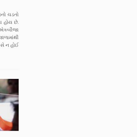
પાનો ચડતો
ા હોય છે.
ં એકબીજા
જાળામાંથી
ાસે ન હોઈ