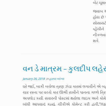
બેટ ઘૂમા
જવાબ આપ
હોય છે 
સોસાયટી
વ્હેંચી
નીકળવાન
શકે.
વન ડે માત્રમ – કુલદીપ લહેર
January 26, 2018
in
હાસ્ય વ્યંગ્ય
ઘરે જઈ, બાકી બચેલા ત્રણ ઝંડા કારમાં લગાવીને એ 
ચાર રસ્તા પર વચ્ચે કાર ઊભી રાખીને પાનના ગલ્લે ત્ર
અપલોડ કર્યો. સવારની પોસ્ટમાં થયેલા લાઇક અને કોમે
બાંધી આપવાનું કહ્યું. ચીંકીએ કોમેન્ટ કરી હતી