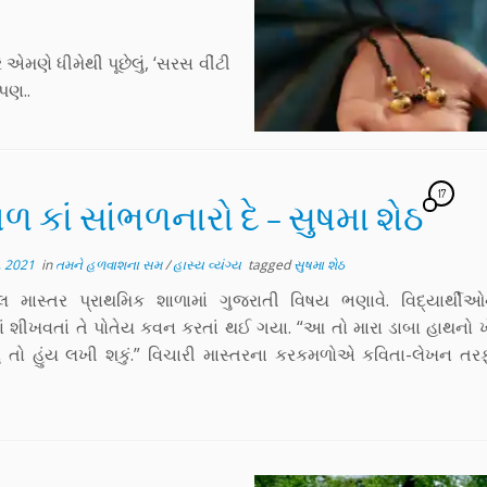
 એમણે ધીમેથી પૂછેલું, ‘સરસ વીંટી
 પણ..
17
ળ કાં સાંભળનારો દે – સુષમા શેઠ
, 2021
in
તમને હળવાશના સમ
/
હાસ્ય વ્યંગ્ય
tagged
સુષમા શેઠ
 માસ્તર પ્રાથમિક શાળામાં ગુજરાતી વિષય ભણાવે. વિદ્યાર્થીઓ
ં શીખવતાં તે પોતેય કવન કરતાં થઈ ગયા. “આ તો મારા ડાબા હાથનો 
ું તો હુંય લખી શકું.” વિચારી માસ્તરના કરકમળોએ કવિતા-લેખન ત