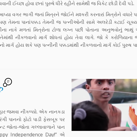
વવાની ઈચ્છા હોવા છતાં પુરુષે ધીરે રહીને સામેથી જ વિકેટ છોડી દેવી પડે.
્યા વગર ભાગી જતાં મિત્રને જોઈને મશ્કરી કરનારાં મિત્રોને વધારે 
પણ તેમના પાનાંપક્કડ તેમની જ પત્નીઓની સામે અલરેડી કટાઈ ચૂક્ય
ના નાકે મળતાં મિત્રોના ટોળા લગ્ન પછી પોતાના અનુભવોનું ભાથુ
ને તેમાંથી નીકળવાનો માર્ગ શોધતાં હોય તેવા લાગે. જો કે કરોળિયાના 
ો માર્ગ હોય શકે પણ પત્નીની પક્કડમાંથી નીકળવાનો માર્ગ કોઈ પુરુષ પ
17
ુ
બહાર જમવા નીકળ્યો. એક નાનકડા
િરંગી પાનનો ફોટો પાડી ફેસબૂક પર
ન્ટ જોતા-જોતા ગલ્લાવાળાને પાન
,”Happy Independence Day!” એ