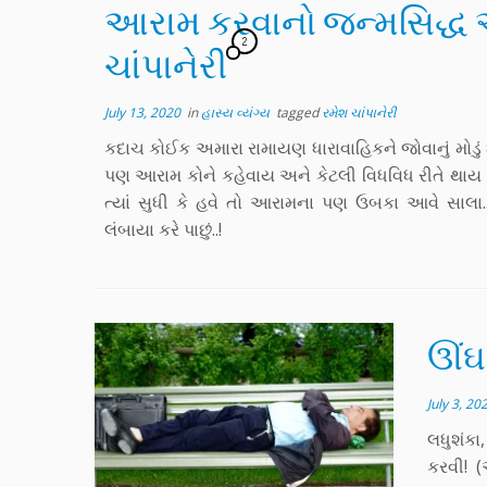
આરામ કરવાનો જન્મસિદ્ધ અ
2
ચાંપાનેરી
July 13, 2020
in
હાસ્ય વ્યંગ્ય
tagged
રમેશ ચાંપાનેરી
કદાચ કોઈક અમારા રામાયણ ધારાવાહિકને જોવાનું મોડું શી
પણ આરામ કોને કહેવાય અને કેટલી વિધવિધ રીતે થાય
ત્યાં સુધી કે હવે તો આરામના પણ ઉબકા આવે સાલ
લંબાયા કરે પાછું..!
ઊંઘવ
July 3, 20
લધુશંકા
કરવી! (