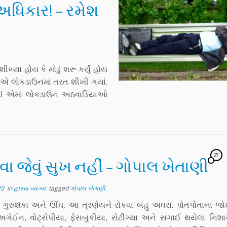
ધિકાર! – રમેશ
ખ્યા હોય કે મોડું શરૂ કર્યું હોય
 એ લોકડાઉનમાં તરત શીખી ગયાં.
ા..! એમાં લોકડાઉન અઠવાડિયાઓ
27
ા જેવું સુખ નહીં – ગોપાલ ખેતાણી
20
in
હાસ્ય વ્યંગ્ય
tagged
ગોપાલ ખેતાણી
, ગુરુશંકા અને ઊંઘ, આ ત્રણેયને રોકવા બહુ અઘરા. પોતપોતાના જો
અગેઈન, વોટ્સેપીયા, ફેસબુકીયા, સેટીંગ્યા અને સગાઈ થયેલા નિશ