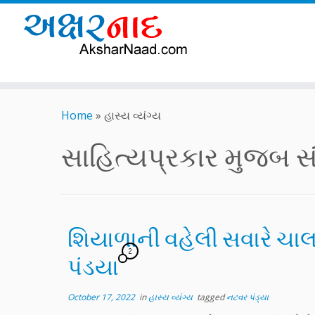
Skip
to
Home
»
હાસ્ય વ્યંગ્ય
content
સાહિત્યપ્રકાર મુજબ સંગ
શિયાળાની વહેલી સવારે ચાલ
2
પંડયા
October 17, 2022
in
હાસ્ય વ્યંગ્ય
tagged
નટવર પંડ્યા