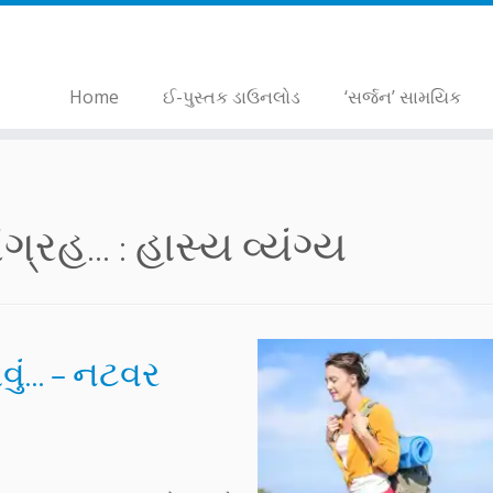
Home
ઈ-પુસ્તક ડાઉનલોડ
‘સર્જન’ સામયિક
્રહ... :
હાસ્ય વ્યંગ્ય
વું… – નટવર