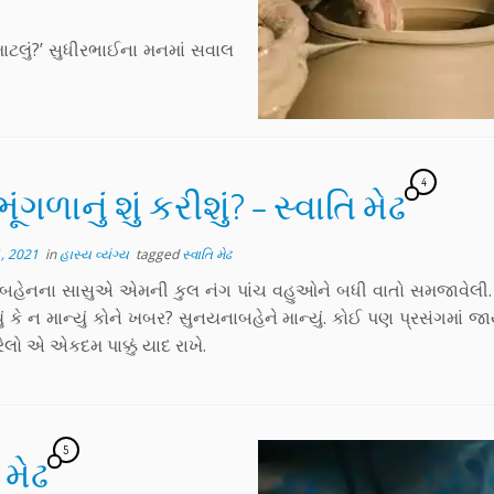
માટલું?’ સુધીરભાઈના મનમાં સવાલ
4
ંગળાનું શું કરીશું? – સ્વાતિ મેઢ
, 2021
in
હાસ્ય વ્યંગ્ય
tagged
સ્વાતિ મેઢ
બહેનના સાસુએ એમની કુલ નંગ પાંચ વહુઓને બધી વાતો સમજાવેલ
ું કે ન માન્યું કોને ખબર? સુનયનાબહેને માન્યું. કોઈ પણ પ્રસંગમાં જા
ેલો એ એકદમ પાક્કું યાદ રાખે.
5
િ મેઢ