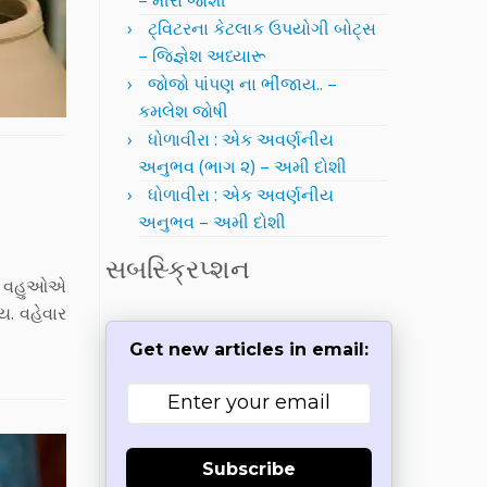
– મીરા જોશી
ટ્વિટરના કેટલાક ઉપયોગી બોટ્સ
– જિજ્ઞેશ અધ્યારૂ
જોજો પાંપણ ના ભીંજાય.. –
કમલેશ જોષી
ધોળાવીરા : એક અવર્ણનીય
અનુભવ (ભાગ ૨) – અમી દોશી
ધોળાવીરા : એક અવર્ણનીય
અનુભવ – અમી દોશી
સબસ્ક્રિપ્શન
ી. વહુઓએ
ય. વહેવાર
Get new articles in email:
Subscribe