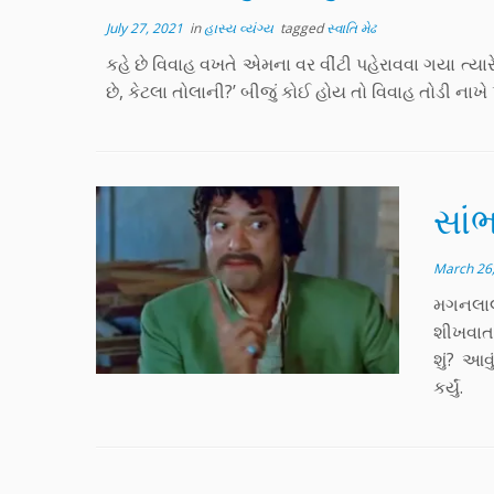
July 27, 2021
in
હાસ્ય વ્યંગ્ય
tagged
સ્વાતિ મેઢ
કહે છે વિવાહ વખતે એમના વર વીંટી પહેરાવવા ગયા ત્યારે
છે, કેટલા તોલાની?’ બીજું કોઈ હોય તો વિવાહ તોડી નાખે
સાંભ
March 26
મગનલાલ
શીખવાતા
શું? આવ
કર્યું.