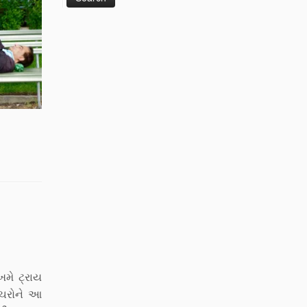
ખમે ટ્રાય
ાચરોને આ