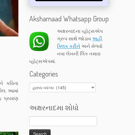
Aksharnaad Whatsapp Group
અક્ષરનાદના વ્હોટ્સએપ
ગ્રુપ સાથે જોડાવ
અહીં
ક્લિક કરીને
અને મેળવો
નવા લેખની લિંક તમારા
વ્હોટ્સએપમાં.
Categories
ને કવિતા
Categories
ખેલ. આમાં
રફ પ્રયાણ
અક્ષરનાદમા શોધો