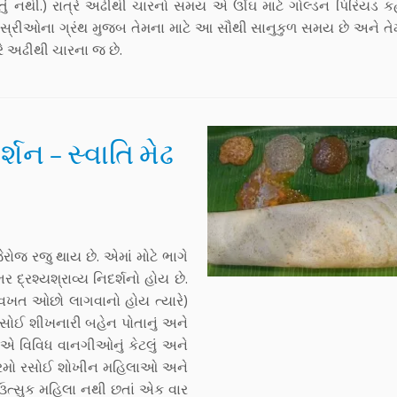
ડતું નથી.) રાત્રે અઢીથી ચારનો સમય એ ઊંઘ માટે ગોલ્ડન પિરિયડ 
સ્રીઓના ગ્રંથ મુજબ તેમના માટે આ સૌથી સાનુકુળ સમય છે અને તેમન
રે અઢીથી ચારના જ છે.
શન – સ્વાતિ મેઢ
રોજ રજુ થાય છે. એમાં મોટે ભાગે
્રશ્યશ્રાવ્ય નિદર્શનો હોય છે.
 વખત ઓછો લાગવાનો હોય ત્યારે)
સોઈ શીખનારી બહેન પોતાનું અને
્ટિએ વિવિધ વાનગીઓનું કેટલું અને
્યક્રમો રસોઈ શોખીન મહિલાઓ અને
ઉત્સુક મહિલા નથી છતાં એક વાર