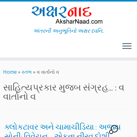
અંતરની અનુભૂતિનો અક્ષર ધ્વનિ..
Skip
to
Home
»
સ્તંભ
»
વ વાર્તાનો વ
content
સાહિત્યપ્રકાર મુજબ સંગ્રહ... :
વ
વાર્તાનો વ
ક્લોકટાવર અને ચામાચીડિયા : અજય
1
સોની; વિવેચન – એકતા નીરવ દોશી