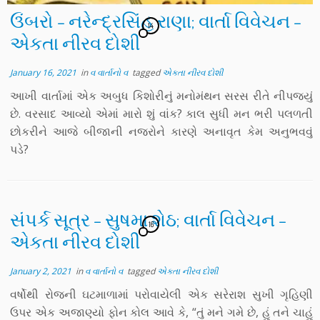
ઉંબરો – નરેન્દ્રસિંહ રાણા; વાર્તા વિવેચન –
14
એકતા નીરવ દોશી
January 16, 2021
in
વ વાર્તાનો વ
tagged
એકતા નીરવ દોશી
આખી વાર્તામાં એક અબુધ કિશોરીનું મનોમંથન સરસ રીતે નીપજ્યું
છે. વરસાદ આવ્યો એમાં મારો શું વાંક? કાલ સુધી મન ભરી પલળતી
છોકરીને આજે બીજાની નજરોને કારણે અનાવૃત કેમ અનુભવવું
પડે?
સંપર્ક સૂત્ર – સુષમા શેઠ; વાર્તા વિવેચન –
16
એકતા નીરવ દોશી
January 2, 2021
in
વ વાર્તાનો વ
tagged
એકતા નીરવ દોશી
વર્ષોથી રોજની ઘટમાળામાં પરોવાયેલી એક સરેરાશ સુખી ગૃહિણી
ઉપર એક અજાણ્યો ફોન કોલ આવે કે, “તું મને ગમે છે, હું તને ચાહું