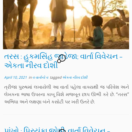
તરસ : હુકમસિંહ જાડેજા; વાર્તા વિવેચન –
2
એકતા નીરવ દોશી
April 10, 2021
in
વ વાર્તાનો વ
tagged
એકતા નીરવ દોશી
ત્રીજા પુરુષમાં લખાયેલી આ વાર્તા પહેલા વાક્યથી જ પરિવેશ અને
લેખકના ભાષા ઉપરના કાબૂ વિશે મજબૂત છાપ ઊભી કરે છે. “તરસ”
અભિધા અને લક્ષણા બંને કસોટી પર ખરી ઉતરે છે.
પાંખો : પ્રિયંકા જોષી; વાર્તા વિવેચન –