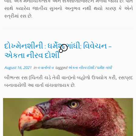
બાદ એક મનોચિકિત્સક અને સેક્સોલોજિસ્ટને મળવા જાય છે. પતિ
સાથે ક્યારેય જાતીય સુખનો અનુભવ નથી થયો કારણ કે એને
સ્ત્રીમાં રસ છે.
દોખ્મેનશીની : ધર્મેશ ગાંધી; વિવેચન –
2
એકતા નીરવ દોશી
August 16, 2021
in
વ વાર્તાનો વ
tagged
એકતા નીરવ દોશી
/
ધર્મેશ ગાંધી
બીભત્સ રસ (ચિતરી ચડે તેવી વાત)નો બહોળો ઉપયોગ કરી, રસપ્રદ
બનાવાયેલી આ વાર્તા વાંચવાલાયક છે.