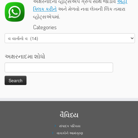
અક્ષરનાદના વ્હોટ્સએપ ગ્રુપ સાથે જોડાવ
અહીં
ક્લિક કરીને
અને મેળવો નવા લેખની લિંક તમારા
વ્હોટ્સએપમાં.
Categories
Categories
અક્ષરનાદમા શોધો
વૈવિધ્ય
સંપાદક પરિચય
વાચકોને આમંત્રણ