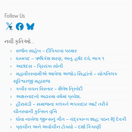
Follow Us
X
Facebook
Bluesky
નવી કૃતિઓ…
સર્જન સાહેબ – દીપિકાબા પરમાર
ધમ્મપદ – ઋષિકેશ શરણ, અનુ. હર્ષદ દવે, ભાગ ૧
અછાંદસ – પ્રિયંકા સોની
મહાવીરસ્વામીએ આપેલા અજોડ સિદ્ધાંતો – યોગતિલક
સૂરિશ્વરજી મહારાજ
કબીર વચન વિસ્તાર – શૈલેષ ત્રિવેદી
અક્ષરનાદનો અઢારમા વર્ષમાં પ્રવેશ..
હીરામંડી – સમાજના કલંકને ભપકાદાર આર્ટ તરીકે
ચીતરવાની કુત્સિત વૃત્તિ
ધોવા નાખેલા જીન્સનું ગીત – ચંદ્રકાન્ત શાહ; પઠન RJ દેવકી
પ્રાચીન અને અર્વાચીન ટોક્યો – દર્શા કિકાણી