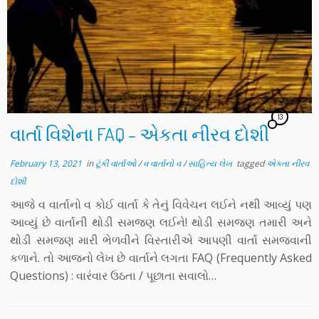
13
વાર્તા વિશેના FAQ – એકતા નીરવ દોશી
February 13, 2021
in
ટૂંકી વાર્તાઓ
/
વ વાર્તાનો વ
/
સાહિત્ય લેખ
tagged
એકતા નીરવ
દોશી
આજે વ વાર્તાનો વ કોઈ વાર્તા કે તેનું વિવેચન લઈને નથી આવ્યું પણ
આવ્યું છે વાર્તાની થોડી સમજણ લઈને! થોડી સમજણ તમારી અને
થોડી સમજણ મારી ભેળવીને વિસ્તારીએ આપણી વાર્તા સમજવાની
કળાને. તો આજનો લેખ છે વાર્તાને લગતા FAQ (Frequently Asked
Questions) : વારંવાર ઉઠતા / પૂછાતા સવાલો…