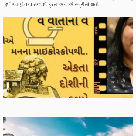
છું.” આ ફોનનો રોજીંદો ક્રમ અને એ સ્ત્રીમાં થતો..