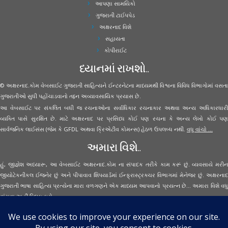
આપણા સામયિકો
ગુજરાતી ટાઈપપેડ
અક્ષરનાદ વિશે
સહાયતા
કોપીરાઈટ
ધ્યાનમાં રાખશો..
© અક્ષરનાદ.કોમ વેબસાઈટ ગુજરાતી સાહિત્યને ઈન્ટરનેટના માધ્યમથી વિશ્વના વિવિધ વિભાગોમાં વસતા
ગુજરાતીઓ સુધી પહોંચાડવાનો તદ્દન અવ્યાવસાયિક પ્રયાસ છે.
આ વેબસાઈટ પર સંકલિત બધી જ રચનાઓના સર્વાધિકાર રચનાકાર અથવા અન્ય અધિકારધારી
વ્યક્તિ પાસે સુરક્ષિત છે. માટે અક્ષરનાદ પર પ્રસિધ્ધ કોઈ પણ રચના કે અન્ય લેખો કોઈ પણ
સાર્વજનિક લાઈસંસ (જેમ કે GFDL અથવા ક્રિએટીવ કોમન્સ) હેઠળ ઉપલબ્ધ નથી.
વધુ વાંચો ...
અમારા વિશે..
હું, જીજ્ઞેશ અધ્યારૂ, આ વેબસાઈટ અક્ષરનાદ.કોમ ના સંપાદક તરીકે કામ કરૂં છું. વ્યવસાયે મરીન
જીયોટેકનીકલ ઈજનેર છું અને પીપાવાવ શિપયાર્ડમાં ઈન્ફ્રાસ્ટ્રક્ચર વિભાગમાં મેનેજર છું. અક્ષરનાદ
ગુજરાતી ભાષા સાહિત્ય પ્રત્યેના મારા વળગણને એક માધ્યમ આપવાનો પ્રયત્ન છે... અમારા વિશે વધુ
વાંચવા
અહીં ક્લિક કરો...
Secured Site Assurance