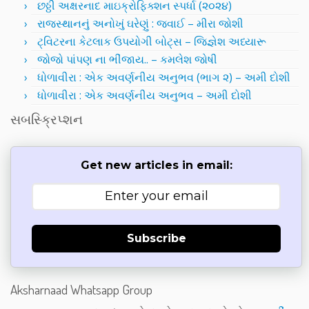
છઠ્ઠી અક્ષરનાદ માઇક્રોફિક્શન સ્પર્ધા (૨૦૨૪)
રાજસ્થાનનું અનોખું ઘરેણું : જવાઈ – મીરા જોશી
ટ્વિટરના કેટલાક ઉપયોગી બોટ્સ – જિજ્ઞેશ અધ્યારૂ
જોજો પાંપણ ના ભીંજાય.. – કમલેશ જોષી
ધોળાવીરા : એક અવર્ણનીય અનુભવ (ભાગ ૨) – અમી દોશી
ધોળાવીરા : એક અવર્ણનીય અનુભવ – અમી દોશી
સબસ્ક્રિપ્શન
Get new articles in email:
Subscribe
Aksharnaad Whatsapp Group