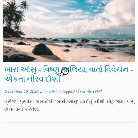
ખારા આંસુ – વિષ્ણુ ભાલિયા; વાર્તા વિવેચન –
21
એકતા નીરવ દોશી
December 19, 2020
in
વ વાર્તાનો વ
tagged
એકતા નીરવ દોશી
ત્રીજા પુરુષમાં લખાયેલી ‘ખારાં આંસુ’ વાર્તાનું સૌથી મોટું જમા પાસું
છે વાર્તાનો પરિવેશ.