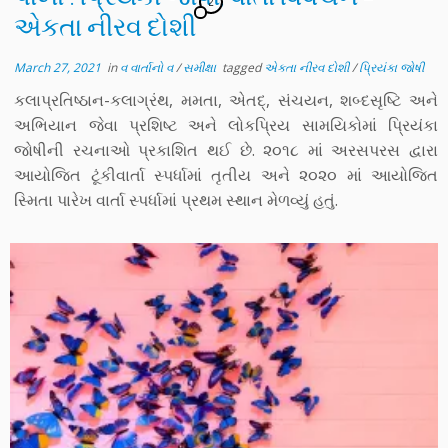
2
એકતા નીરવ દોશી
March 27, 2021
in
વ વાર્તાનો વ
/
સમીક્ષા
tagged
એકતા નીરવ દોશી
/
પ્રિયંકા જોષી
કલાપ્રતિષ્ઠાન-કલાગ્રંથ, મમતા, એતદ્, સંચયન, શબ્દસૃષ્ટિ અને
અભિયાન જેવા પ્રશિષ્ટ અને લોકપ્રિય સામયિકોમાં પ્રિયંકા
જોષીની રચનાઓ પ્રકાશિત થઈ છે. ૨૦૧૮ માં અરસપરસ દ્વારા
આયોજિત ટૂંકીવાર્તા સ્પર્ધામાં તૃતીય અને ૨૦૨૦ માં આયોજિત
સ્મિતા પારેખ વાર્તા સ્પર્ધામાં પ્રથમ સ્થાન મેળવ્યું હતું.