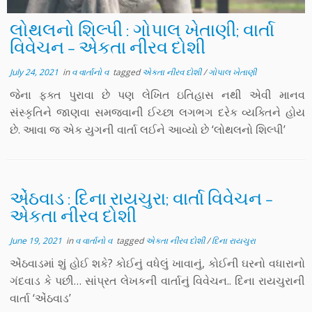
લોથલનો શિલ્પી : ગોપાલ ખેતાણી; વાર્તા
વિવેચન – એકતા નીરવ દોશી
July 24, 2021
in
વ વાર્તાનો વ
tagged
એકતા નીરવ દોશી
/
ગોપાલ ખેતાણી
જેના ફક્ત પુરાવા છે પણ લેખિત ઇતિહાસ નથી એવી માનવ
સંસ્કૃતિને જાણવા સમજવાની ઈચ્છા લગભગ દરેક વ્યક્તિને હોય
છે. આવા જ એક યુગની વાર્તા લઈને આવ્યો છે ‘લોથલનો શિલ્પી’
એંઠવાડ : દિના રાયચુરા; વાર્તા વિવેચન –
એકતા નીરવ દોશી
June 19, 2021
in
વ વાર્તાનો વ
tagged
એકતા નીરવ દોશી
/
દિના રાયચુરા
એંઠવાડમાં શું હોઈ શકે? કોઈનું વધેલું ખાવાનું, કોઈની ઘરનો વધારાનો
ગંદવાડ કે પછી… સાંપ્રત લેખકની વાર્તાનું વિવેચન.. દિના રાયચુરાની
વાર્તા ‘એંઠવાડ’