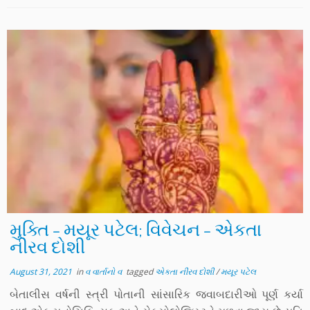
મુક્તિ – મયૂર પટેલ; વિવેચન – એકતા
નીરવ દોશી
August 31, 2021
in
વ વાર્તાનો વ
tagged
એકતા નીરવ દોશી
/
મયૂર પટેલ
બેતાલીસ વર્ષની સ્ત્રી પોતાની સાંસારિક જવાબદારીઓ પૂર્ણ કર્યા