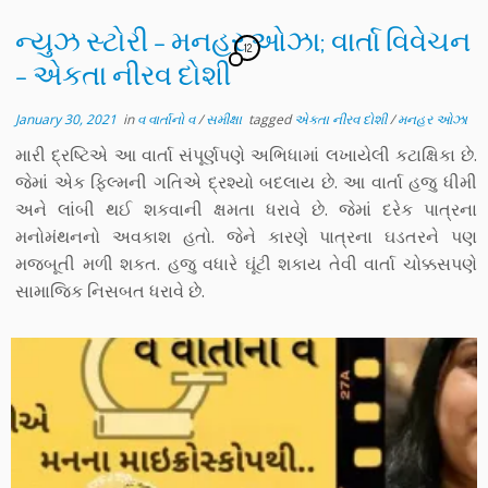
ન્યુઝ સ્ટોરી – મનહર ઓઝા; વાર્તા વિવેચન
12
– એકતા નીરવ દોશી
January 30, 2021
in
વ વાર્તાનો વ
/
સમીક્ષા
tagged
એકતા નીરવ દોશી
/
મનહર ઓઝા
મારી દ્રષ્ટિએ આ વાર્તા સંપૂર્ણપણે અભિધામાં લખાયેલી કટાક્ષિકા છે.
જેમાં એક ફિલ્મની ગતિએ દ્રશ્યો બદલાય છે. આ વાર્તા હજુ ધીમી
અને લાંબી થઈ શકવાની ક્ષમતા ધરાવે છે. જેમાં દરેક પાત્રના
મનોમંથનનો અવકાશ હતો. જેને કારણે પાત્રના ઘડતરને પણ
મજબૂતી મળી શકત. હજુ વધારે ઘૂંટી શકાય તેવી વાર્તા ચોક્કસપણે
સામાજિક નિસબત ધરાવે છે.