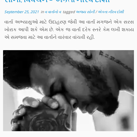
September 25, 2021
in
વ વાર્તાનો વ
tagged
અજય સોની
/
એકતા નીરવ દોશી
વાર્તા અભ્યાસુઓ માટે ઉદાહરણ જેવી આ વાર્તા મગજને એક સરસ
ખોરાક આપી શકે એમ છે. એક જ વાર્તા દરેક સ્તરે કેમ લખી શકાય
એ સમજવા માટે આ વાર્તાને વારંવાર વાંચવી રહી.