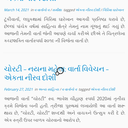
March 14, 2021
in
વ વાર્તાનો વ
/
સમીક્ષા
tagged
એકતા નીરવ દોશી
/
ગિરિમા ઘારેખાન
ટૂંકીવાર્તા, લઘુકથામાં ગિરિમા ઘારેખાન આગવી પ્રતિષ્ઠા ધરાવે છે,
છેલ્લાં પાંચેક વર્ષમાં સાહિત્ય ક્ષેત્રે તેમનું નામ ગૂંજતું થઈ ગયું છે.
આજની તેમની વાર્તા જેની આપણે ચર્ચા કરીએ છીએ તે ચિત્રલેખા
કચ્છશક્તિ વાર્તાસ્પર્ધા ૨૦૧૯ ની વિજેતા વાર્તા છે.
ચોરટી – નયના મહેતા; વાર્તા વિવેચન –
1
એકતા નીરવ દોશી
February 27, 2021
in
અન્ય સાહિત્ય
/
વ વાર્તાનો વ
tagged
એકતા નીરવ દોશી
આજની વાર્તા “ચોરટી” સ્વ. ભાવેશ ચૌહાણ સ્પર્ધા 2020માં તૃતીય
ક્રમે વિજેતા બની હતી. ત્રીજા પુરુષમાં લખાયેલી આ વાર્તા શરૂ
થાય છે, “ચોરટી, ચોરટી” શબ્દથી અને વાચકને ઉત્સુક કરી દે છે.
એક સ્ત્રી ઉપર બાળક ચોરવાનો આરોપ છે,