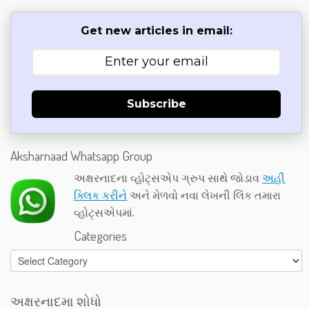
Get new articles in email:
Subscribe
Aksharnaad Whatsapp Group
અક્ષરનાદના વ્હોટ્સએપ ગ્રુપ સાથે જોડાવ
અહીં
ક્લિક કરીને
અને મેળવો નવા લેખની લિંક તમારા
વ્હોટ્સએપમાં.
Categories
Categories
અક્ષરનાદમા શોધો