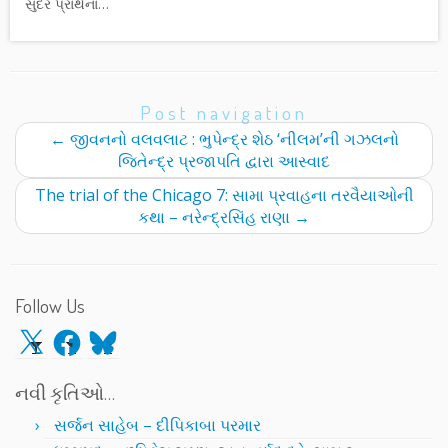
સુંદર પ્રાર્થના…
Post navigation
←
જીવનનો વલવલાટ : ભુપેન્દ્ર શેઠ ‘નીલમ’ની ગઝલનો
જિતેન્દ્ર પ્રજાપતિ દ્વારા આસ્વાદ
The trial of the Chicago 7: સામા પ્રવાહના તરવૈયાઓની
કથા – નરેન્દ્રસિંહ રાણા
→
Follow Us
X
Facebook
Bluesky
નવી કૃતિઓ…
સર્જન સાહેબ – દીપિકાબા પરમાર