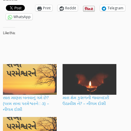
Print
Reddit
Telegram
WhatsApp
Like this:
સારા માણસ બનવાનું ગમે છે?
મારા ક્ષેમ કુશળની જવાબદારી
(પરમ સખા પરમેશ્વરને : ૩) –
ઉઠાવીશ ને? – નીલમ દોશી
નીલમ દોશી