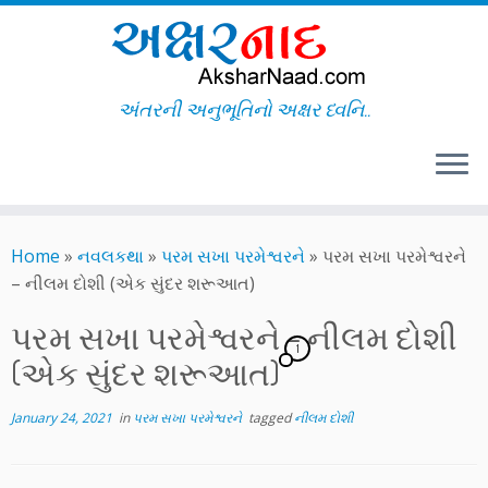
અંતરની અનુભૂતિનો અક્ષર ધ્વનિ..
Skip
to
Home
»
નવલકથા
»
પરમ સખા પરમેશ્વરને
»
પરમ સખા પરમેશ્વરને
content
– નીલમ દોશી (એક સુંદર શરૂઆત)
પરમ સખા પરમેશ્વરને – નીલમ દોશી
1
(એક સુંદર શરૂઆત)
January 24, 2021
in
પરમ સખા પરમેશ્વરને
tagged
નીલમ દોશી