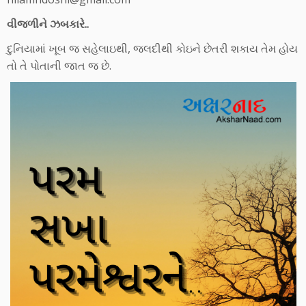
વીજળીને ઝબકારે..
દુનિયામાં ખૂબ જ સહેલાઇથી, જલદીથી કોઇને છેતરી શકાય તેમ હોય
તો તે પોતાની જાત જ છે.