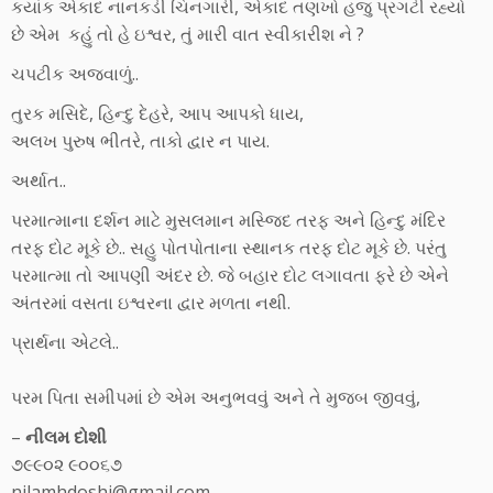
કયાંક એકાદ નાનકડી ચિનગારી, એકાદ તણખો હજુ પ્રગટી રહ્યો
છે એમ કહું તો હે ઇશ્વર, તું મારી વાત સ્વીકારીશ ને ?
ચપટીક અજવાળું..
તુરક મસિદે, હિન્દુ દેહરે, આપ આપકો ધાય,
અલખ પુરુષ ભીતરે, તાકો દ્વાર ન પાય.
અર્થાત..
પરમાત્માના દર્શન માટે મુસલમાન મસ્જિદ તરફ અને હિન્દુ મંદિર
તરફ દોટ મૂકે છે.. સહુ પોતપોતાના સ્થાનક તરફ દોટ મૂકે છે. પરંતુ
પરમાત્મા તો આપણી અંદર છે. જે બહાર દોટ લગાવતા ફરે છે એને
અંતરમાં વસતા ઇશ્વરના દ્વાર મળતા નથી.
પ્રાર્થના એટલે..
પરમ પિતા સમીપમાં છે એમ અનુભવવું અને તે મુજબ જીવવું,
–
નીલમ દોશી
૭૯૯૦૨ ૯૦૦૬૭
nilamhdoshi@gmail.com