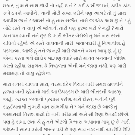
ઇશ્વર, તું મારો સાથ છોડી તો નહીં દે ને ? કદીક ખીજાઇને, કદીક કોઇ
રૂપે ઠપકો આપીને , નાની મોટી સજા કરીને પણ આખરે તો તું સાથ
આપીશ જ ને ? આખરે તો હું તારું સર્જન, તારો જ એક અંશ છું ને ? હું
ખોટે રસ્તે ન ચાલું એ જોવાની તારી પણ ફરજ ખરી કે નહીં ? મારો
કાન પકડવાની તને છૂટ છે. મારી ભીતર બેસેલો તું મને બસ રસ્તો
ચીંધતો રહેજે. એ રસ્તે ચાલવાની મારી જવાબદારી હું નિભાવીશ. હે
પરમાત્મા, આજે હું તને જ નહીં મારી જાતને વચન આપું છું. હું છું
એના કરતા ભલે થોડોક જ..પણ વધારે સારો માનવ બનવાની કોશિષ
કરતો રહીશ. સફળતા કે નિષ્ફળતા એની મને જાણ નથી. પણ મારી
મથામણ તો ચાલુ રહેશે જ.
મારા મનમાં ચાલતા સારા, નરસા દરેક વિચાર તારી સમક્ષ ઠાલવીને
હળવા બની રહેવાનો મારો આ ઉપક્રમ છે. મારી ભીતરની આરઝૂ
અહીં વ્યક્ત કરવાનો પ્રયાસ કરીશ. મારો દોસ્ત, બનીને પૂરી
સહર્દયતાથી તું મારી વાત સાંભળીશ ને ? મને જાણ છે આજે તું
અમારાથી નિરાશ થયો છે. તારી પરીક્ષામાં અમે સૌ ઉણા ઉતર્યા છીએ.
પણ હે સખા, છતાં યે હું તને એટલો વિશ્વાસ અપાવવા માગું છું કે મારી
અંદરની સારપ ઝાંખી જરૂર પડી છે પણ સાવ નષ્ટ નથી થઇ.ઊંડે ઊંડે