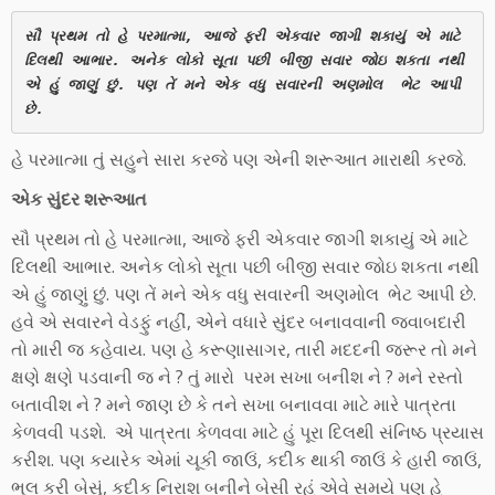
સૌ પ્રથમ તો હે પરમાત્મા, આજે ફરી એકવાર જાગી શકાયું એ માટે 
દિલથી આભાર. અનેક લોકો સૂતા પછી બીજી સવાર જોઇ શકતા નથી 
એ હું જાણું છું. પણ તેં મને એક વધુ સવારની અણમોલ  ભેટ આપી 
છે.
હે પરમાત્મા તું સહુને સારા કરજે પણ એની શરૂઆત મારાથી કરજે.
એક સુંદર શરૂઆત
સૌ પ્રથમ તો હે પરમાત્મા, આજે ફરી એકવાર જાગી શકાયું એ માટે
દિલથી આભાર. અનેક લોકો સૂતા પછી બીજી સવાર જોઇ શકતા નથી
એ હું જાણું છું. પણ તેં મને એક વધુ સવારની અણમોલ ભેટ આપી છે.
હવે એ સવારને વેડફું નહીં, એને વધારે સુંદર બનાવવાની જવાબદારી
તો મારી જ કહેવાય. પણ હે કરૂણાસાગર, તારી મદદની જરૂર તો મને
ક્ષણે ક્ષણે પડવાની જ ને ? તું મારો પરમ સખા બનીશ ને ? મને રસ્તો
બતાવીશ ને ? મને જાણ છે કે તને સખા બનાવવા માટે મારે પાત્રતા
કેળવવી પડશે. એ પાત્રતા કેળવવા માટે હું પૂરા દિલથી સંનિષ્ઠ પ્રયાસ
કરીશ. પણ કયારેક એમાં ચૂકી જાઉં, કદીક થાકી જાઉં કે હારી જાઉં,
ભૂલ કરી બેસું, કદીક નિરાશ બનીને બેસી રહું એવે સમયે પણ હે