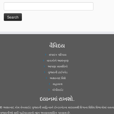
વૈવિધ્ય
સંપાદક પરિચય
વાચકોને આમંત્રણ
આપણા સામયિકો
ગુજરાતી ટાઈપપેડ
અક્ષરનાદ વિશે
સહાયતા
કોપીરાઈટ
ધ્યાનમાં રાખશો..
© અક્ષરનાદ.કોમ વેબસાઈટ ગુજરાતી સાહિત્યને ઈન્ટરનેટના માધ્યમથી વિશ્વના વિવિધ વિભાગોમાં વસતા
ગુજરાતીઓ સુધી પહોંચાડવાનો તદ્દન અવ્યાવસાયિક પ્રયાસ છે.