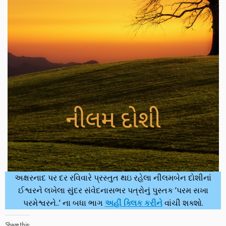
અક્ષરનાદ પર દર રવિવારે પ્રસ્તુત થઇ રહેલા નીલમબેન દોશીનાં
ઈશ્વરને લખેલા સુંદર સંવેદનાસભર પત્રોનું પુસ્તક ‘પરમ સખા
પરમેશ્વરને..’ ના બધા ભાગ
અહીં ક્લિક કરીને
વાંચી શક્શો.
Share this: