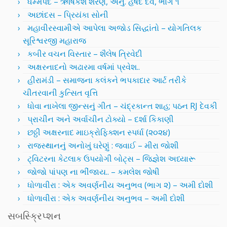
ધમ્મપદ – ઋષિકેશ શરણ, અનુ. હર્ષદ દવે, ભાગ ૧
અછાંદસ – પ્રિયંકા સોની
મહાવીરસ્વામીએ આપેલા અજોડ સિદ્ધાંતો – યોગતિલક
સૂરિશ્વરજી મહારાજ
કબીર વચન વિસ્તાર – શૈલેષ ત્રિવેદી
અક્ષરનાદનો અઢારમા વર્ષમાં પ્રવેશ..
હીરામંડી – સમાજના કલંકને ભપકાદાર આર્ટ તરીકે
ચીતરવાની કુત્સિત વૃત્તિ
ધોવા નાખેલા જીન્સનું ગીત – ચંદ્રકાન્ત શાહ; પઠન RJ દેવકી
પ્રાચીન અને અર્વાચીન ટોક્યો – દર્શા કિકાણી
છઠ્ઠી અક્ષરનાદ માઇક્રોફિક્શન સ્પર્ધા (૨૦૨૪)
રાજસ્થાનનું અનોખું ઘરેણું : જવાઈ – મીરા જોશી
ટ્વિટરના કેટલાક ઉપયોગી બોટ્સ – જિજ્ઞેશ અધ્યારૂ
જોજો પાંપણ ના ભીંજાય.. – કમલેશ જોષી
ધોળાવીરા : એક અવર્ણનીય અનુભવ (ભાગ ૨) – અમી દોશી
ધોળાવીરા : એક અવર્ણનીય અનુભવ – અમી દોશી
સબસ્ક્રિપ્શન