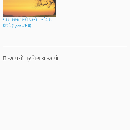
પરમ સખા પરમેશ્વરને – નીલમ
દોશી (પ્રસ્તાવના)
આપનો પ્રતિભાવ આપો....