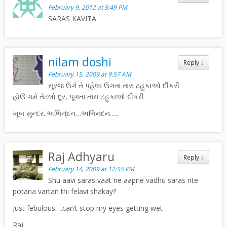
February 9, 2012 at 5:49 PM
SARAS KAVITA
nilam doshi
Reply
↓
February 15, 2009 at 9:57 AM
સૂરજ ઉગે તે પહેલા ઉગતા તારા ટહુકાઓ દીકરી
હોઉં ગમે તેટલો દૂર, પૂગતા તારા ટહુકાઓ દીકરી
ખૂબ સુન્દર..અભિન્ંદન…અભિનંદન…..
Raj Adhyaru
Reply
↓
February 14, 2009 at 12:55 PM
Shu aavi saras vaat ne aapne vadhu saras rite
potana vartan thi felavi shakay?
Just febulous….can’t stop my eyes getting wet
Raj