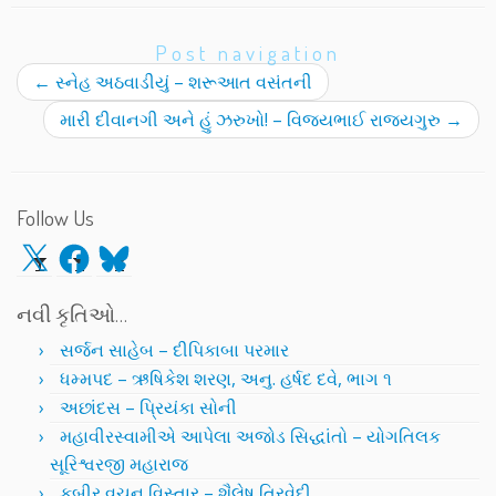
Post navigation
←
સ્નેહ અઠવાડીયું – શરૂઆત વસંતની
મારી દીવાનગી અને હું ઝરુખો! – વિજયભાઈ રાજ્યગુરુ
→
Follow Us
X
Facebook
Bluesky
નવી કૃતિઓ…
સર્જન સાહેબ – દીપિકાબા પરમાર
ધમ્મપદ – ઋષિકેશ શરણ, અનુ. હર્ષદ દવે, ભાગ ૧
અછાંદસ – પ્રિયંકા સોની
મહાવીરસ્વામીએ આપેલા અજોડ સિદ્ધાંતો – યોગતિલક
સૂરિશ્વરજી મહારાજ
કબીર વચન વિસ્તાર – શૈલેષ ત્રિવેદી