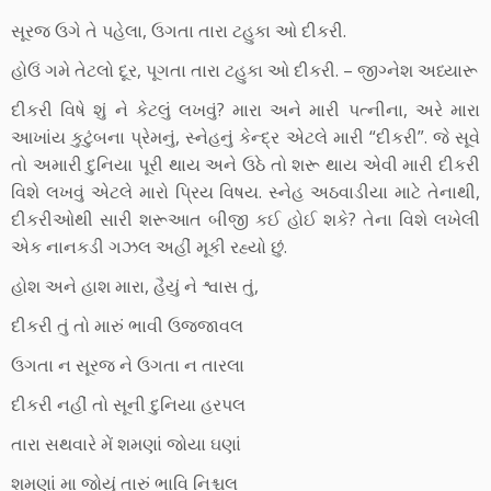
સૂરજ ઉગે તે પહેલા, ઉગતા તારા ટહુકા ઓ દીકરી.
હોઉં ગમે તેટલો દૂર, પૂગતા તારા ટહુકા ઓ દીકરી. – જીગ્નેશ અધ્યારૂ
દીકરી વિષે શું ને કેટલું લખવું? મારા અને મારી પત્નીના, અરે મારા
આખાંય કુટુંબના પ્રેમનું, સ્નેહનું કેન્દ્ર એટલે મારી “દીકરી”. જે સૂવે
તો અમારી દુનિયા પૂરી થાય અને ઉઠે તો શરૂ થાય એવી મારી દીકરી
વિશે લખવું એટલે મારો પ્રિય વિષય. સ્નેહ અઠવાડીયા માટે તેનાથી,
દીકરીઓથી સારી શરૂઆત બીજી કઈ હોઈ શકે? તેના વિશે લખેલી
એક નાનકડી ગઝલ અહીં મૂકી રહ્યો છું.
હોશ અને હાશ મારા, હૈયું ને શ્વાસ તું,
દીકરી તું તો મારું ભાવી ઉજ્જાવલ
ઉગતા ન સૂરજ ને ઉગતા ન તારલા
દીકરી નહીં તો સૂની દુનિયા હરપલ
તારા સથવારે મેં શમણાં જોયા ઘણાં
શમણાં મા જોયું તારું ભાવિ નિશ્ચલ