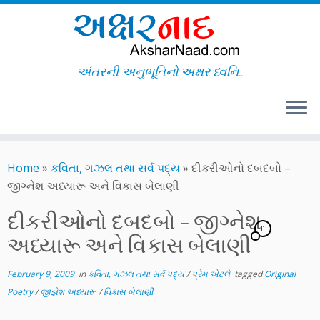
અંતરની અનુભૂતિનો અક્ષર ધ્વનિ..
Skip
to
Home
»
કવિતા, ગઝલ તથા સર્વ પદ્ય
»
દીકરીઓનો દબદબો –
content
જીગ્નેશ અધ્યારૂ અને વિકાસ બેલાણી
દીકરીઓનો દબદબો – જીગ્નેશ
11
અધ્યારૂ અને વિકાસ બેલાણી
February 9, 2009
in
કવિતા, ગઝલ તથા સર્વ પદ્ય
/
પ્રેમ એટલે
tagged
Original
Poetry
/
જીજ્ઞેશ અધ્યારૂ
/
વિકાસ બેલાણી