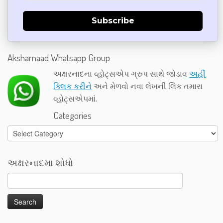
Subscribe
Aksharnaad Whatsapp Group
અક્ષરનાદના વ્હોટ્સએપ ગ્રુપ સાથે જોડાવ
અહીં
ક્લિક કરીને
અને મેળવો નવા લેખની લિંક તમારા
વ્હોટ્સએપમાં.
Categories
Categories
અક્ષરનાદમા શોધો