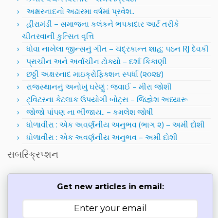
અક્ષરનાદનો અઢારમા વર્ષમાં પ્રવેશ..
હીરામંડી – સમાજના કલંકને ભપકાદાર આર્ટ તરીકે
ચીતરવાની કુત્સિત વૃત્તિ
ધોવા નાખેલા જીન્સનું ગીત – ચંદ્રકાન્ત શાહ; પઠન RJ દેવકી
પ્રાચીન અને અર્વાચીન ટોક્યો – દર્શા કિકાણી
છઠ્ઠી અક્ષરનાદ માઇક્રોફિક્શન સ્પર્ધા (૨૦૨૪)
રાજસ્થાનનું અનોખું ઘરેણું : જવાઈ – મીરા જોશી
ટ્વિટરના કેટલાક ઉપયોગી બોટ્સ – જિજ્ઞેશ અધ્યારૂ
જોજો પાંપણ ના ભીંજાય.. – કમલેશ જોષી
ધોળાવીરા : એક અવર્ણનીય અનુભવ (ભાગ ૨) – અમી દોશી
ધોળાવીરા : એક અવર્ણનીય અનુભવ – અમી દોશી
સબસ્ક્રિપ્શન
Get new articles in email: