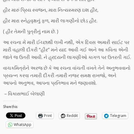
હીર મારું પ્રિય સ્વજન, મારા નિત્યસ્મરણ ઇશ હીર,
હીર મારા સ્નેહવૃક્ષનું ફળ, મારી લાગણીનો છોડ હીર.
( હીર તેમની પુત્રીનું નામ છે. )
આ રચના મેં મારી ઈચ્છાથી લખી નથી, એક દિવસ અમારી સાઈટ પર
મારી વહાલી દીકરી “હીર” મને યાદ આવી ગઈ અને આ કવિતા એની
જાતે જ ઉતરી આવી. ને હ્રદયની લાગણીઓ કાગળ પર ઉતરતી ગઈ.
વાચકમિત્રોને અરજ છે કે આ રચના વાંચતી વખતે તેને અનુભવવાનો
પ્રયત્ન કરવા તમારી દીકરી તમારી નજર સમક્ષ રાખજો, અને
આપનો અનુભવ, આપના પ્રતિભાવ મને જણાવશો.
– વિકાસભાઈ બેલાણી
Share this:
Print
Reddit
Telegram
WhatsApp