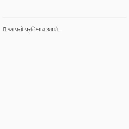
લાગે. ક્યાંક દૂર રહેલી દીકરી શું
કરતી હશે, મારા વગર કેમ રહેતી
હશે એવા વિચારે પિતાનું હૈયું
વ્યાકુળ થઈ જાય છે. અને એ
જ…
આપનો પ્રતિભાવ આપો....