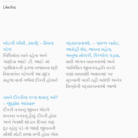
Like this:
ખોટની ખીમી.. (વાર્તા) – સ્મિતા
પદ્યરચનાઓ.. – પારૂલ બારોટ,
પટેલ
આરોહી શેઠ, ભાવના મહેતા,
બિલિમોરા ખાતે રહેતા અને
અનુજ સોલંકી, કિલ્લોલ પંડ્યા,
ગણદેવા આઈ. ટી. આઈ. માં
મારી અંગત વ્યસ્તતાઓ અને
પ્રશિક્ષકની ફરજ બજાવતા શ્રી
અનિશ્ચિત જીવનપદ્ધતિ વચ્ચે
સ્મિતાબેન પટેલની આ સુંદર
ઘણાં સમયથી અક્ષરનાદ પર
સહજ વાર્તા ગર્ભમાં દીકરી હોવાને
મૂકવાની બાકી રહી ગયેલી અનેક
લીધે તેનું અબોર્શન કરાવવા તૈયાર
મિત્રોની પદ્યરચનાઓ આજે
થયેલ પિતા અને તેના
પ્રસ્તુત કરી છે. પારૂલ બારોટ,
તમને દીકરીના પપ્પા થવાનું ગમે?
મનપરિવર્તનની વાત પ્રસ્તુત કરે
આરોહી શેઠ, ભાવના મહેતા,
– જીજ્ઞેશ અધ્યારૂ
છે. સહજ સરળ આડંબરરહિત
અનુજ સોલંકી અને કિલ્લોલ
દીકરી વગરનું જીવન એટલે
વાત આ પ્રસ્તુતિની ખાસીયત છે.
પંડ્યાની પદ્યરચનાઓ આજની
ધબકાર વગરનું હૈયું. દીકરી હોય
અક્ષરનાદ પરની આ પ્રથમ કૃતિ
આ પોસ્ટમાં શામેલ છે.
અને તેનાથી થોડાક દિવસ પણ
બદલ…
અક્ષરનાદને કૃતિ પાઠવવા અને
દૂર રહેવું પડે તો જાણે જીવનની
પ્રસિદ્ધ કરવાની તક બદલ સૌ
સૌથી મોટી સજા મળી હોય એમ
સર્જક મિત્રોનો…