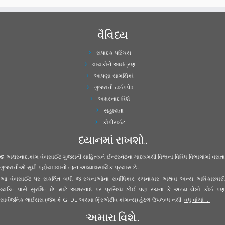
વૈવિધ્ય
સંપાદક પરિચય
વાચકોને આમંત્રણ
આપણા સામયિકો
ગુજરાતી ટાઈપપેડ
અક્ષરનાદ વિશે
સહાયતા
કોપીરાઈટ
ધ્યાનમાં રાખશો..
© અક્ષરનાદ.કોમ વેબસાઈટ ગુજરાતી સાહિત્યને ઈન્ટરનેટના માધ્યમથી વિશ્વના વિવિધ વિભાગોમાં વસતા
ગુજરાતીઓ સુધી પહોંચાડવાનો તદ્દન અવ્યાવસાયિક પ્રયાસ છે.
આ વેબસાઈટ પર સંકલિત બધી જ રચનાઓના સર્વાધિકાર રચનાકાર અથવા અન્ય અધિકારધારી
વ્યક્તિ પાસે સુરક્ષિત છે. માટે અક્ષરનાદ પર પ્રસિધ્ધ કોઈ પણ રચના કે અન્ય લેખો કોઈ પણ
સાર્વજનિક લાઈસંસ (જેમ કે GFDL અથવા ક્રિએટીવ કોમન્સ) હેઠળ ઉપલબ્ધ નથી.
વધુ વાંચો ...
અમારા વિશે..