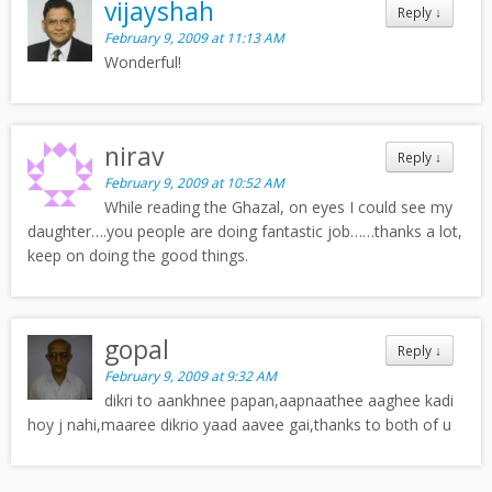
vijayshah
Reply
↓
February 9, 2009 at 11:13 AM
Wonderful!
nirav
Reply
↓
February 9, 2009 at 10:52 AM
While reading the Ghazal, on eyes I could see my
daughter….you people are doing fantastic job……thanks a lot,
keep on doing the good things.
gopal
Reply
↓
February 9, 2009 at 9:32 AM
dikri to aankhnee papan,aapnaathee aaghee kadi
hoy j nahi,maaree dikrio yaad aavee gai,thanks to both of u