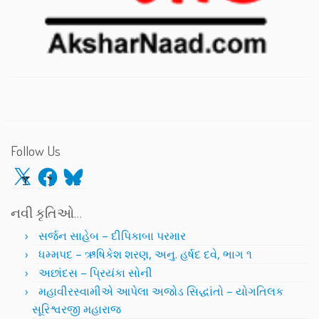
Follow Us
X
Facebook
Bluesky
નવી કૃતિઓ…
સર્જન સાહેબ – દીપિકાબા પરમાર
ધમ્મપદ – ઋષિકેશ શરણ, અનુ. હર્ષદ દવે, ભાગ ૧
અછાંદસ – પ્રિયંકા સોની
મહાવીરસ્વામીએ આપેલા અજોડ સિદ્ધાંતો – યોગતિલક
સૂરિશ્વરજી મહારાજ