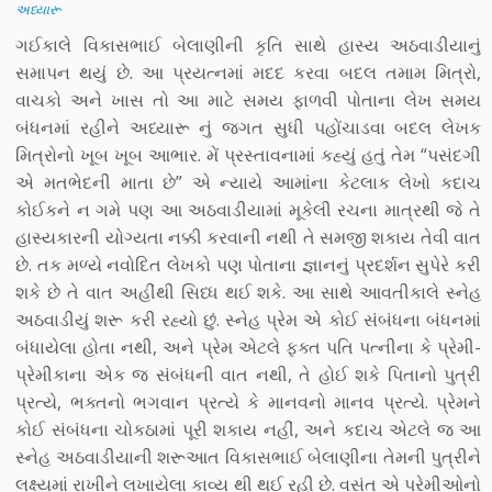
અધ્યારૂ
ગઈકાલે વિકાસભાઈ બેલાણીની કૃતિ સાથે હાસ્ય અઠવાડીયાનું
સમાપન થયું છે. આ પ્રયત્નમાં મદદ કરવા બદલ તમામ મિત્રો,
વાચકો અને ખાસ તો આ માટે સમય ફાળવી પોતાના લેખ સમય
બંધનમાં રહીને અધ્યારૂ નું જગત સુધી પહોંચાડવા બદલ લેખક
મિત્રોનો ખૂબ ખૂબ આભાર. મેં પ્રસ્તાવનામાં કહ્યું હતું તેમ “પસંદગી
એ મતભેદની માતા છે” એ ન્યાયે આમાંના કેટલાક લેખો કદાચ
કોઈકને ન ગમે પણ આ અઠવાડીયામાં મૂકેલી રચના માત્રથી જે તે
હાસ્યકારની યોગ્યતા નક્કી કરવાની નથી તે સમજી શકાય તેવી વાત
છે. તક મળ્યે નવોદિત લેખકો પણ પોતાના જ્ઞાનનું પ્રદર્શન સુપેરે કરી
શકે છે તે વાત અહીંથી સિધ્ધ થઈ શકે. આ સાથે આવતીકાલે સ્નેહ
અઠવાડીયું શરૂ કરી રહ્યો છું. સ્નેહ પ્રેમ એ કોઈ સંબંધના બંધનમાં
બંધાયેલા હોતા નથી, અને પ્રેમ એટલે ફક્ત પતિ પત્નીના કે પ્રેમી-
પ્રેમીકાના એક જ સંબંધની વાત નથી, તે હોઈ શકે પિતાનો પુત્રી
પ્રત્યે, ભક્તનો ભગવાન પ્રત્યે કે માનવનો માનવ પ્રત્યે. પ્રેમને
કોઈ સંબંધના ચોકઠામાં પૂરી શકાય નહીં, અને કદાચ એટલે જ આ
સ્નેહ અઠવાડીયાની શરૂઆત વિકાસભાઈ બેલાણીના તેમની પુત્રીને
લક્ષ્યમાં રાખીને લખાયેલા કાવ્ય થી થઈ રહી છે. વસંત એ પ્રેમીઓનો