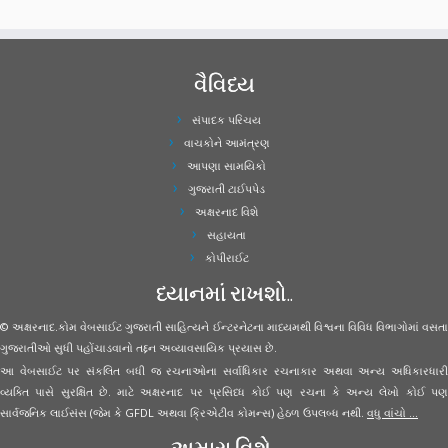
વૈવિધ્ય
સંપાદક પરિચય
વાચકોને આમંત્રણ
આપણા સામયિકો
ગુજરાતી ટાઈપપેડ
અક્ષરનાદ વિશે
સહાયતા
કોપીરાઈટ
ધ્યાનમાં રાખશો..
© અક્ષરનાદ.કોમ વેબસાઈટ ગુજરાતી સાહિત્યને ઈન્ટરનેટના માધ્યમથી વિશ્વના વિવિધ વિભાગોમાં વસતા
ગુજરાતીઓ સુધી પહોંચાડવાનો તદ્દન અવ્યાવસાયિક પ્રયાસ છે.
આ વેબસાઈટ પર સંકલિત બધી જ રચનાઓના સર્વાધિકાર રચનાકાર અથવા અન્ય અધિકારધારી
વ્યક્તિ પાસે સુરક્ષિત છે. માટે અક્ષરનાદ પર પ્રસિધ્ધ કોઈ પણ રચના કે અન્ય લેખો કોઈ પણ
સાર્વજનિક લાઈસંસ (જેમ કે GFDL અથવા ક્રિએટીવ કોમન્સ) હેઠળ ઉપલબ્ધ નથી.
વધુ વાંચો ...
અમારા વિશે..