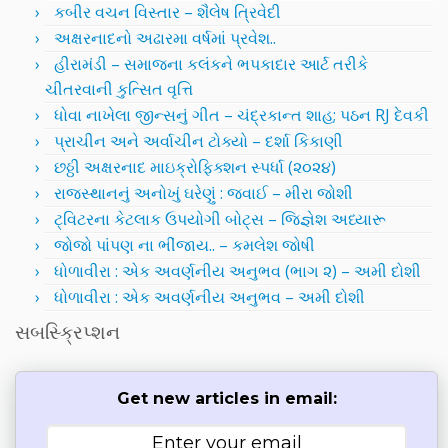
કબીર વચન વિસ્તાર – શૈલેષ ત્રિવેદી
અક્ષરનાદનો અઢારમા વર્ષમાં પ્રવેશ..
હીરામંડી – સમાજના કલંકને ભપકાદાર આર્ટ તરીકે
ચીતરવાની કુત્સિત વૃત્તિ
ધોવા નાખેલા જીન્સનું ગીત – ચંદ્રકાન્ત શાહ; પઠન RJ દેવકી
પ્રાચીન અને અર્વાચીન ટોક્યો – દર્શા કિકાણી
છઠ્ઠી અક્ષરનાદ માઇક્રોફિક્શન સ્પર્ધા (૨૦૨૪)
રાજસ્થાનનું અનોખું ઘરેણું : જવાઈ – મીરા જોશી
ટ્વિટરના કેટલાક ઉપયોગી બોટ્સ – જિજ્ઞેશ અધ્યારૂ
જોજો પાંપણ ના ભીંજાય.. – કમલેશ જોષી
ધોળાવીરા : એક અવર્ણનીય અનુભવ (ભાગ ૨) – અમી દોશી
ધોળાવીરા : એક અવર્ણનીય અનુભવ – અમી દોશી
સબસ્ક્રિપ્શન
Get new articles in email: