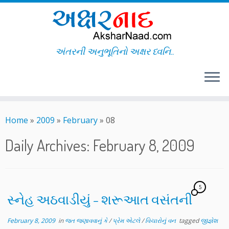
અંતરની અનુભૂતિનો અક્ષર ધ્વનિ..
Skip
to
Home
»
2009
»
February
»
08
content
Daily Archives:
February 8, 2009
5
સ્નેહ અઠવાડીયું – શરૂઆત વસંતની
February 8, 2009
in
જત જણાવવાનું કે
/
પ્રેમ એટલે
/
વિચારોનું વન
tagged
જીજ્ઞેશ