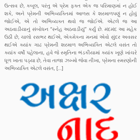
ઉત્સવ છે, કબૂલ, પરંતુ એ પ્રેમ ફક્ત એક જ પરિમાણમાં ન હોઈ
શકે, અને પ્રેમની અભિવ્યક્તિમાં આળસ કે શરમાળપણું ન હોવું
જોઈએ, એ તો અભિવ્યક્ત થવો જ જોઈએ. એટલે જ આ
અઠવાડીયાનું સંબોધન “સ્નેહ અઠવાડીયું” કર્યું છે. મંદમંદ આ મહેક
ઉઠી છે, ચાલો રસભર થઈએ, એકમેકના મનમાં એવો સુંદર અવસર
થઈએ ક્યાંક ગાઢ પ્રેમની શરમાળ અભિવ્યક્તિ એટલે વસંત તો
ક્યાંક વર્ષો પહેલાના, હવે જે સ્મૃતિના ભંડકીયામાં ક્યાંક ખૂણે ખાંચરે
ધૂળ ખાતા પડ્યા છે, તેવા તાજા ઝખ્મો જેવા તીખા, પ્રેમના સ્મરણોની
અભિવ્યક્તિ એટલે વસંત, […]