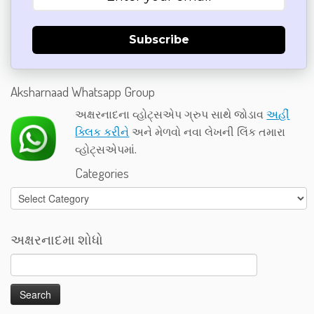
Subscribe
Aksharnaad Whatsapp Group
અક્ષરનાદના વ્હોટ્સએપ ગ્રુપ સાથે જોડાવ
અહીં
ક્લિક કરીને
અને મેળવો નવા લેખની લિંક તમારા
વ્હોટ્સએપમાં.
Categories
Categories
અક્ષરનાદમા શોધો