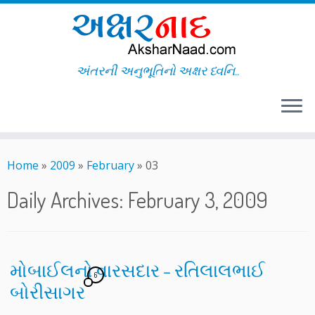
અંતરની અનુભૂતિનો અક્ષર ધ્વનિ..
Skip
to
Home
»
2009
»
February
»
03
content
Daily Archives:
February 3, 2009
મોબાઈલનો વારસદાર – રતિલાલભાઈ
6
બોરીસાગર