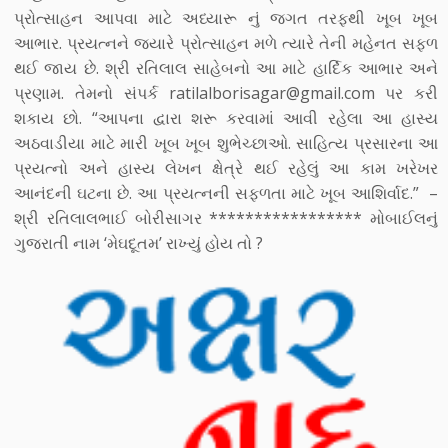
પ્રોત્સાહન આપવા માટે અધ્યારૂ નું જગત તરફથી ખૂબ ખૂબ
આભાર. પ્રયત્નને જ્યારે પ્રોત્સાહન મળે ત્યારે તેની મહેનત સફળ
થઈ જાય છે. શ્રી રતિલાલ સાહેબનો આ માટે હાર્દિક આભાર અને
પ્રણામ. તેમનો સંપર્ક ratilalborisagar@gmail.com પર કરી
શકાય છો. “આપના દ્વારા શરૂ કરવામાં આવી રહેલા આ હાસ્ય
અઠવાડીયા માટે મારી ખૂબ ખૂબ શુભેચ્છાઓ. સાહિત્ય પ્રસારના આ
પ્રયત્નો અને હાસ્ય લેખન ક્ષેત્રે થઈ રહેલું આ કામ ખરેખર
આનંદની ઘટના છે. આ પ્રયત્નની સફળતા માટે ખૂબ આશિર્વાદ.” –
શ્રી રતિલાલભાઈ બોરીસાગર ***************** મોબાઈલનું
ગુજરાતી નામ ‘મેઘદૂતમ’ રાખ્યું હોય તો ?