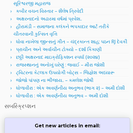
સૂરિશ્વરજી મહારાજ
કબીર વચન વિસ્તાર – શૈલેષ ત્રિવેદી
અક્ષરનાદનો અઢારમા વર્ષમાં પ્રવેશ..
હીરામંડી – સમાજના કલંકને ભપકાદાર આર્ટ તરીકે
ચીતરવાની કુત્સિત વૃત્તિ
ધોવા નાખેલા જીન્સનું ગીત – ચંદ્રકાન્ત શાહ; પઠન RJ દેવકી
પ્રાચીન અને અર્વાચીન ટોક્યો – દર્શા કિકાણી
છઠ્ઠી અક્ષરનાદ માઇક્રોફિક્શન સ્પર્ધા (૨૦૨૪)
રાજસ્થાનનું અનોખું ઘરેણું : જવાઈ – મીરા જોશી
ટ્વિટરના કેટલાક ઉપયોગી બોટ્સ – જિજ્ઞેશ અધ્યારૂ
જોજો પાંપણ ના ભીંજાય.. – કમલેશ જોષી
ધોળાવીરા : એક અવર્ણનીય અનુભવ (ભાગ ૨) – અમી દોશી
ધોળાવીરા : એક અવર્ણનીય અનુભવ – અમી દોશી
સબસ્ક્રિપ્શન
Get new articles in email: