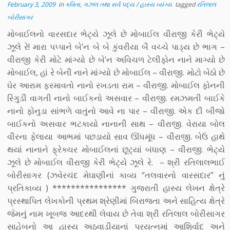
February 3, 2009
in
કવિતા, ગઝલ તથા સર્વ પદ્ય
/
હાસ્ય વ્યંગ્ય
tagged
રતિલાલ
બોરીસાગર
મોબાઈલનો વારસદાર ભેટ્યે ઝૂલે છે મોબાઈલ વીરાજી કેરી ભેટ્યે
ઝૂલે રે! મારા પપ્પાને બે’ન બે બે કુંવરીયા બૈ વચ્ચે પાડ્ય છે ભાગ –
વીરાજી કેરી મોટે માંગ્યો છે બે’ન અવિચળ ટેલીફોન નાને માગ્યો છે
મોબાઈલ, હાં રે બેની નાને માંગ્યો છે મોબાઈલ – વીરાજી. મોટો બેઠો છે
ઘેર આરામ ફરમાવતો નાનો રખડતા રામ – વીરાજી. મોબાઈલ ફોનની
રિંગુડી વાગતી નાનો બાઈકનો અસવાર – વીરાજી. રમઝમતી બાઈકે
નાનો ફોનુડા સાંભળે વાતુંનો આવે ના પાર – વીરાજી. એક દી બીજો
બાઈકનો અસવાર ભટકાયો નાનાની સાથ – વીરાજી. વેરાયા બોલ
વીરના ફેલાયા આભમાં પછડાયો સાવ ઊંધમૂંધ – વીરાજી. બેઉ હાથે
થયાં નાનાને ફ્રેક્ચર મોબાઈલનાં છૂટ્યાં બંધાણ – વીરાજી. ભેટ્યે
ઝૂલે છે મોબાઈલ વીરાજી કેરી ભેટ્યે ઝૂલે રે. – શ્રી રતિલાલભાઈ
બોરીસાગર (ઝવેરચંદ મેઘાણીનાં કાવ્ય “તલવારનો વારસદાર” નું
પ્રતિકાવ્ય ) **************** ગુજરાતી હાસ્ય લેખન ક્ષેત્રે
પ્રસ્થાપિત લેખકોની પ્રથમ શ્રેણીમાં બિરાજતા અને સાહિત્ય ક્ષેત્રે
જેમનું નામ ખૂબજ આદરથી લેવાય છે તેવા શ્રી રતિલાલ બોરીસાગર
સાહેબનો આ હાસ્ય અઠવાડીયાનાં પ્રયત્નમાં આશિર્વાદ અને