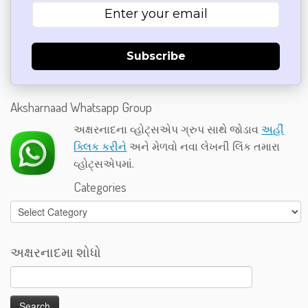
Subscribe
Aksharnaad Whatsapp Group
અક્ષરનાદના વ્હોટ્સએપ ગ્રુપ સાથે જોડાવ
અહીં
ક્લિક કરીને
અને મેળવો નવા લેખની લિંક તમારા
વ્હોટ્સએપમાં.
Categories
Categories
અક્ષરનાદમા શોધો