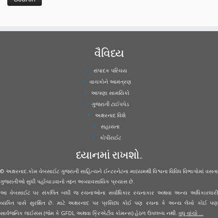
વૈવિધ્ય
સંપાદક પરિચય
વાચકોને આમંત્રણ
આપણા સામયિકો
ગુજરાતી ટાઈપપેડ
અક્ષરનાદ વિશે
સહાયતા
કોપીરાઈટ
ધ્યાનમાં રાખશો..
© અક્ષરનાદ.કોમ વેબસાઈટ ગુજરાતી સાહિત્યને ઈન્ટરનેટના માધ્યમથી વિશ્વના વિવિધ વિભાગોમાં વસતા
ગુજરાતીઓ સુધી પહોંચાડવાનો તદ્દન અવ્યાવસાયિક પ્રયાસ છે.
આ વેબસાઈટ પર સંકલિત બધી જ રચનાઓના સર્વાધિકાર રચનાકાર અથવા અન્ય અધિકારધારી
વ્યક્તિ પાસે સુરક્ષિત છે. માટે અક્ષરનાદ પર પ્રસિધ્ધ કોઈ પણ રચના કે અન્ય લેખો કોઈ પણ
સાર્વજનિક લાઈસંસ (જેમ કે GFDL અથવા ક્રિએટીવ કોમન્સ) હેઠળ ઉપલબ્ધ નથી.
વધુ વાંચો ...