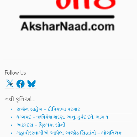
Follow Us
X
Facebook
Bluesky
નવી કૃતિઓ…
સર્જન સાહેબ – દીપિકાબા પરમાર
ધમ્મપદ – ઋષિકેશ શરણ, અનુ. હર્ષદ દવે, ભાગ ૧
અછાંદસ – પ્રિયંકા સોની
મહાવીરસ્વામીએ આપેલા અજોડ સિદ્ધાંતો – યોગતિલક