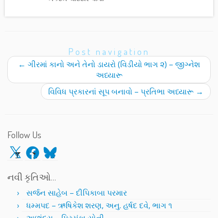
Post navigation
←
ગીરમાં કાનો અને તેનો ડાયરો (વિડીયો ભાગ ૨) – જીગ્નેશ
અધ્યારૂ
વિવિધ પ્રકારનાં સૂપ બનાવો – પ્રતિભા અધ્યારૂ
→
Follow Us
X
Facebook
Bluesky
નવી કૃતિઓ…
સર્જન સાહેબ – દીપિકાબા પરમાર
ધમ્મપદ – ઋષિકેશ શરણ, અનુ. હર્ષદ દવે, ભાગ ૧