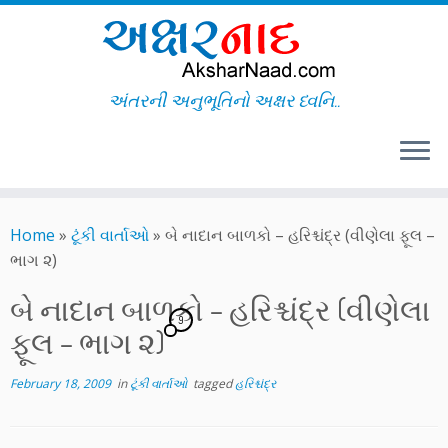
અંતરની અનુભૂતિનો અક્ષર ધ્વનિ..
Skip
to
Home
»
ટૂંકી વાર્તાઓ
»
બે નાદાન બાળકો – હરિશ્ચંદ્ર (વીણેલા ફૂલ –
content
ભાગ ૨)
બે નાદાન બાળકો – હરિશ્ચંદ્ર (વીણેલા
9
ફૂલ – ભાગ ૨)
February 18, 2009
in
ટૂંકી વાર્તાઓ
tagged
હરિશ્ચંદ્ર