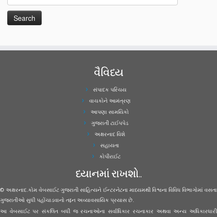
વૈવિધ્ય
સંપાદક પરિચય
વાચકોને આમંત્રણ
આપણા સામયિકો
ગુજરાતી ટાઈપપેડ
અક્ષરનાદ વિશે
સહાયતા
કોપીરાઈટ
ધ્યાનમાં રાખશો..
© અક્ષરનાદ.કોમ વેબસાઈટ ગુજરાતી સાહિત્યને ઈન્ટરનેટના માધ્યમથી વિશ્વના વિવિધ વિભાગોમાં વસતા
ગુજરાતીઓ સુધી પહોંચાડવાનો તદ્દન અવ્યાવસાયિક પ્રયાસ છે.
આ વેબસાઈટ પર સંકલિત બધી જ રચનાઓના સર્વાધિકાર રચનાકાર અથવા અન્ય અધિકારધારી