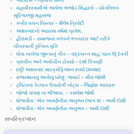
અછાંદસ – પ્રિયંકા સોની
મહાવીરસ્વામીએ આપેલા અજોડ સિદ્ધાંતો – યોગતિલક
સૂરિશ્વરજી મહારાજ
કબીર વચન વિસ્તાર – શૈલેષ ત્રિવેદી
અક્ષરનાદનો અઢારમા વર્ષમાં પ્રવેશ..
હીરામંડી – સમાજના કલંકને ભપકાદાર આર્ટ તરીકે
ચીતરવાની કુત્સિત વૃત્તિ
ધોવા નાખેલા જીન્સનું ગીત – ચંદ્રકાન્ત શાહ; પઠન RJ દેવકી
પ્રાચીન અને અર્વાચીન ટોક્યો – દર્શા કિકાણી
છઠ્ઠી અક્ષરનાદ માઇક્રોફિક્શન સ્પર્ધા (૨૦૨૪)
રાજસ્થાનનું અનોખું ઘરેણું : જવાઈ – મીરા જોશી
ટ્વિટરના કેટલાક ઉપયોગી બોટ્સ – જિજ્ઞેશ અધ્યારૂ
જોજો પાંપણ ના ભીંજાય.. – કમલેશ જોષી
ધોળાવીરા : એક અવર્ણનીય અનુભવ (ભાગ ૨) – અમી દોશી
ધોળાવીરા : એક અવર્ણનીય અનુભવ – અમી દોશી
સબસ્ક્રિપ્શન