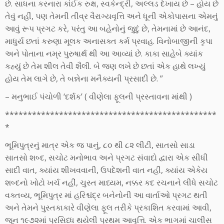
છે. સાધના કરનારા કાંઈક રુક્ષ, સ્વકેન્દ્રી, અલ્લડ દેખાય છે – હોય છે
તેવું નહીં, પણ તેમની તીવ્ર વૈરાગ્યવૃત્તિ અને ધૂની એકોપાસના એમનું
આવું રૂપ પ્રગટ કરે, પરંતુ આ બહેનોનું જુદું છે, તેમનામાં છે આનંદ,
માધુર્ય છતાં કરુણા મૂલક અનાસક્ત કર્મ પ્રવાહ. વિનોબાજીની કૃપા
અને પોતાના નમ્ર પુરુષાર્થ થી આ આવ્યાં છે. કાકા સાહેબે ક્યાંક
કહ્યું છે તેમ શીલ તેવી શૈલી. બે જણ લખે છે છતાં એક હાથે લખ્યું
હોય તેમ લાગે છે, તે બન્નેના મનૈક્યની પ્રસાદી છે. ”
– મનુભાઈ પંચોળી ‘દર્શક’ ( વીણેલા ફૂલની પ્રસ્તાવના માંથી )
***********************************************
*
ભૂમિપુત્રનું માત્ર એક જ પાનું, ૮૦ થી ૮૨ લીટી, સાતસો સાડા
સાતસો શબ્દ, સચોટ મનોભાવ અને પ્રગટ સંવાદો દ્વારા એક સીધી
સાદી વાત, ક્યાંય શીખવવાની, ઉપદેશની વાત નહીં, ક્યાંય એકેય
શબ્દનો ખોટો ખર્ચ નહીં, ચુસ્ત માધ્યમ, નક્કર કદ રચનાને લીધે સચોટ
વક્તવ્ય, ભૂમિપુત્ર માં હરિશ્ચંદ્ર બનેનોની આ વાર્તાઓ પ્રગટ થતી
અને તેમને પુસ્તકાકારે વીણેલા ફૂલ તરીકે પ્રકાશિત કરવામાં આવી,
જૂન ૧૯૭૨માં પ્રસિધ્ધ થયેલી પ્રથમ આવૃત્તિ. એક ભાગમાં ચાલીસ