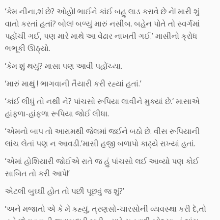
‘કેમ નીના,શં છે? ઓહો! ભાઈને કાંઈ બહુ લાડ કરાવે છે ને! મારી શું
વાતો કરતાં હતાં? બોલ! બળ્યું મારું નસીબ. બહેન પોતે તો સ્વર્ગમાં
પહોંચી ગઈ, પણ મારે માથે આ વેંઢાર નાખતી ગઈ.’ માસીનો ક્રોધ
ભભૂકી ઊઠ્યો.
‘કેમ શું થયું? માસા પણ આવી પહોંચ્યા.
‘મારું માથું ! ભાગવાની તૈયારી કરી રહ્યાં હતાં.’
‘કાંઈ લીધું તો નથી ને? પાંચસો રૂપિયા લાવીને મુક્યાં છે.’ માસાએ
હાંફળા-હાંફળા રૂપિયા જોઈ લીધા.
‘એમનો બાપ તો આરામથી જેલમાં જઈને બઠો છે. વીસ રૂપિયાની
લાંચ લેતાં પણ ન આવડી.’માસી હજી બળાપો કાઢ્યે રાખ્યાં હતાં.
‘એમાં હોશિયારી જોઈએ રાતે જ હું પાંચસો લઈ આવ્યો પણ કોઈ
સાબિત તો કરી આપે!’
એટલી બુઘ્ઘી હોત તો પછી પૂછવું જ શું?’
‘અને મજાતો એ કે મેં કહ્યું, ત્રણસો-ચારસોની વ્યવસ્થા કરી દે,તો