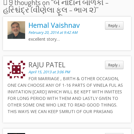
9 thoughts on “
બે નાદાન બાળકો –
હરિશ્ચંદ્ર (વીણેલા ફૂલ – ભાગ ૨)
”
Hemal Vaishnav
Reply
↓
February 20, 2014 at 9:42 AM
excellent story…
RAJU PATEL
Reply
↓
April 15, 2013 at 3:06 PM
FOR MARRIAGE , BIRTH & OTHER OCCASION,
ONE CAN CHOOSE ANY OF 1-16 PARTS OF VINELA FUL AS
INVITATION [CARD] WHICH WILL BE KEPT WITH INVITEES
FOR LONG PERIOD WITH THEM AND LASTLY GIVEN TO
OTHER SOME ONE WHO LIKE TO READ GOOD THINGS.
THIS WAYS WE CAN KEEP SMRUTI OF OUR PRASANG