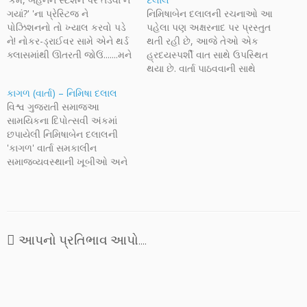
ગયાં?' 'ના પ્રેસ્ટિજ ને
નિમિષાબેન દલાલની રચનાઓ આ
પોઝિશનનો તો ખ્યાલ કરવો પડે
પહેલા પણ અક્ષરનાદ પર પ્રસ્તુત
ને! નોકર-ડ્રાઈવર સામે એને થર્ડ
થતી રહી છે, આજે તેઓ એક
ક્લાસમાંથી ઊતરતી જોઉં.......મને
હ્રદયસ્પર્શી વાત સાથે ઉપસ્થિત
તો બહુ ઑકવર્ડ લાગે.' 'તમારા
થયા છે. વાર્તા પાઠવવાની સાથે
પપ્પા તો માજી દિવાન હતા ને!
તેમણે જે ઈ-મેલ કર્યો છે તેમાં
કાગળ (વાર્તા) – નિમિષા દલાલ
તમારી બહેનને સારું ઘર ન મળ્યું
લખ્યું છે, 'મારી આ છેલ્લી વાર્તા
વિશ્વ ગુજરાતી સમાજઆ
?' 'અરે, મોટાં મોટાં રજવાડાંમાંથી
મૂકી અક્ષરનાદના વાચકોનો
સામયિકના દિપોત્સવી અંકમાં
માગાં આવ્યાં હતાં. પણ
અભિપ્રાય લેવાની મારી ઇચ્છાને
છપાયેલી નિમિષાબેન દલાલની
બહેનબાએ…
માન આપશો એવી આશા સહ...'
'કાગળ' વાર્તા સમકાલીન
અક્ષરનાદ પર…
સમાજવ્યવસ્થાની ખૂબીઓ અને
ખામીઓ સાથેનું સમગ્રતયા
ચિત્ર પ્રસ્તુત કરે છે. વાર્તામાં
અમુક અંશે સસ્પેન્સનું તત્વ પણ
છે તો વાચકને અનેક વિકલ્પો
વિચારવાની તક આપતો અંત પણ
આપનો પ્રતિભાવ આપો....
અહીં છે. નિમિષાબેનની કલમ
દરેક નવી વાર્તા સાથે વધુ ને વધુ
નિખરતી…