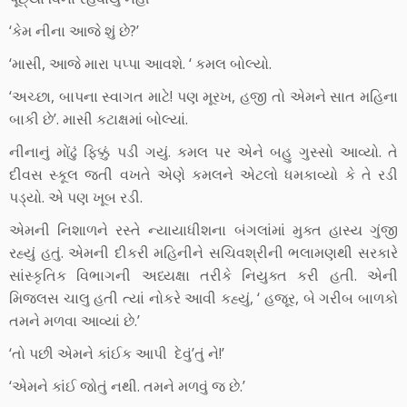
‘કેમ નીના આજે શું છે?’
‘માસી, આજે મારા પપ્પા આવશે. ‘ કમલ બોલ્યો.
‘અચ્છા, બાપના સ્વાગત માટે! પણ મૂરખ, હજી તો એમને સાત મહિના
બાકી છે’. માસી કટાક્ષમાં બોલ્યાં.
નીનાનું મોંઢું ફિક્કું પડી ગયું. કમલ પર એને બહુ ગુસ્સો આવ્યો. તે
દીવસ સ્કૂલ જતી વખતે એણે કમલને એટલો ધમકાવ્યો કે તે રડી
પડ્યો. એ પણ ખૂબ રડી.
એમની નિશાળને રસ્તે ન્યાયાધીશના બંગલાંમાં મુક્ત હાસ્ય ગુંજી
રહ્યું હતું. એમની દીકરી મહિનીને સચિવશ્રીની ભલામણથી સરકારે
સાંસ્કૃતિક વિભાગની અધ્યક્ષા તરીકે નિયુક્ત કરી હતી. એની
મિજલસ ચાલુ હતી ત્યાં નોકરે આવી કહ્યું, ‘ હજૂર, બે ગરીબ બાળકો
તમને મળવા આવ્યાં છે.’
‘તો પછી એમને કાંઈક આપી દેવું’તું ને!’
‘એમને કાંઈ જોતું નથી. તમને મળવું જ છે.’