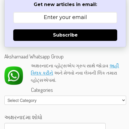
Get new articles in email:
Subscribe
Aksharnaad Whatsapp Group
અક્ષરનાદના વ્હોટ્સએપ ગ્રુપ સાથે જોડાવ
અહીં
ક્લિક કરીને
અને મેળવો નવા લેખની લિંક તમારા
વ્હોટ્સએપમાં.
Categories
Categories
અક્ષરનાદમા શોધો