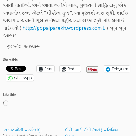
આવી વાર્તાઓ, અને આવા અનેકો ભાગ, ગુજરાતી સાહિત્યનું એક
અણમોલ રત્ન એટલે ” વીણેલા ફૂલ “. આ પુસ્તકો મારા સુધી, કાંઈક
અલગ વાંચવાની ભૂખ સંતોષવા પહોંચાડવા બદલ શ્રી ગોપાલભાઈ
પારેખનો (
http://gopalparekh.wordpress.com
) ખૂબ ખૂબ
આભાર
– જીગ્નેશ અધ્યારૂ
Share this:
Print
Reddit
Telegram
WhatsApp
Like this:
Loading…
કલ્ચર મોતી – હરિશ્ચંદ્ર
દીદી.. મારી દીદી (વાર્તા) – નિમિષા
'કેમ, બહેનને સ્ટેશન પર તેડવા ન
દલાલ