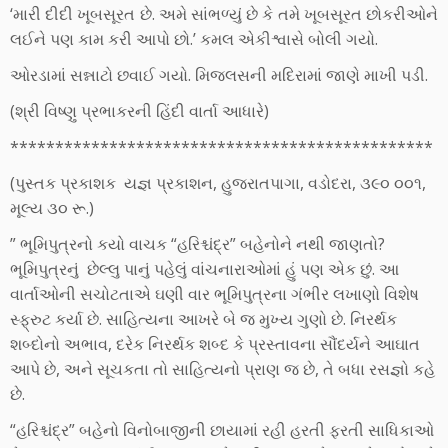
‘મારી દીદી ખૂબસૂરત છે. અમે સાંભળ્યું છે કે તમે ખૂબસૂરત છોકરીઓને
લઈને પણ કામ કરી આપો છો.’ કમલ એકીશ્વાસે બોલી ગયો.
ઓરડામાં સન્નાટો છવાઈ ગયો. મિજલસની મદિરામાં જાણે માખી પડી.
(શ્રી વિષ્ણુ પ્રભાકરની હિંદી વાર્તા આધારે)
***********************************************
(પુસ્તક પ્રકાશક યજ્ઞ પ્રકાશન, હુજરાતપાગા, વડોદરા, ૩૯૦ ૦૦૧,
મૂલ્ય ૩૦ રૂ.)
” ભૂમિપુત્રનો કયો વાચક “હરિશ્ચંદ્ર” બહેનોને નથી જાણતો?
ભૂમિપુત્રનું છેલ્લુ પાનું પહેલું વાંચનારાઓમાં હું પણ એક છું. આ
વાર્તાઓની સચોટતાએ ઘણી વાર ભૂમિપુત્રના ગંભીર લખાણો વિશેષ
સ્ફ્રુટ કર્યા છે. સાહિત્યના આખરે બે જ મુખ્ય ગુણો છે. નિરર્થક
શબ્દોનો અભાવ, દરેક નિરર્થક શબ્દ કે પ્રસ્તાવના સૌંદર્યને આઘાત
આપે છે, અને સૂચકતા તો સાહિત્યનો પ્રાણ જ છે, તે બધા રસજ્ઞો કહે
છે.
“હરિશ્ચંદ્ર” બહેનો વિનોબાજીની છાયામાં રહી હરતી ફરતી સાધિકાઓ