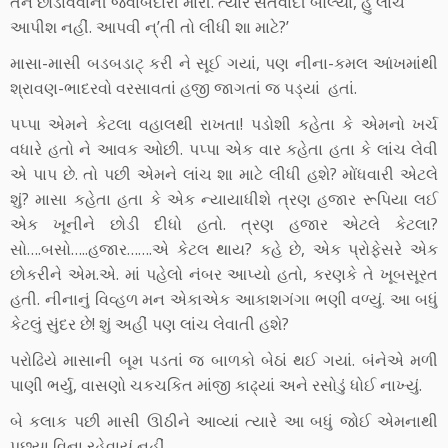
તને છોડાવવાની જવાબદારી મારી. ત્યારે સતવાદી બોલ્યા, હું લાંચ
આપીશ નહીં. આપવી ન્’તી તો લીધી શા માટે?’
માસા-માસી બડબડાટ્ કરી ને સૂઈ ગયાં, પણ નીના-કમલ આંખમાંથી
શ્રાવણ-ભાદરવો વરસાવતાં હજી જાગતાં જ પડ્યાં હતાં.
પપ્પા એમને કેટલા વહાલથી રાખતા! પડોશી કહેતા કે એમનો ખર્ચ
વધારે હતો ને આવક ઓછી. પપ્પા એક વાર કહેતા હતા કે લાંચ લેવી
એ પાપ છે. તો પછી એમને લાંચ શા માટે લીધી હશે? મોંધવારી એટલે
શું? માસા કહેતા હતા કે એક ન્યાયાધીશે ત્રણ હજાર રૂપિયા લઈ
એક ખૂનીને છોડી દીધો હતો. ત્રણ હજાર એટલે કેટલા?
સો….બસો…..હજાર…….એ કેટલ થાય? કહે છે, એક પ્રોફેસરે એક
છોકરીને એમ.એ. માં પહેલો નંબર આપ્યો હતો, કરણકે તે ખૂબસૂરત
હતી. નીનાનું વિવ્હળ મન એકાએક આકાશગંગા ભણી વળ્યું. આ બધું
કેટલું સુંદર છે! શું અહીં પણ લાંચ લેવાતી હશે?
પરોઢિયે માસાની બૂમ પડતાં જ બાળકો બેઠાં થઈ ગયાં. બંનેએ મળી
પાણી ભર્યુ, વાસણો ચકચકિત માંજી કાઢ્યાં અને રસોડું ધોઈ નાખ્યું.
બે કલાક પછી માસી ઊઠીને આવ્યાં ત્યારે આ બધું જોઈ એમનાથી
પૂછ્યા વિના રહેવાયું નહીં