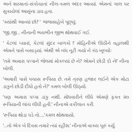
અને શરમાતાં-સંકોચાતાં નીલ-કમલ અંદર આવ્યાં. એમનાં ગાલ પર
સુકાયેલાં આસુંના ડાઘ હતા.
‘ક્યાંથી આવ્યાં છો? ‘ જજસાહેબે પૂછ્યું.
‘જી..જી… નીનાની ભયભીત જીભ થોથવાઈ ગઈ.
‘ કેટલાં પ્યારાં, કેટલાં સુંદર બાળકો !’ મોહિનીએ ઊઠીને વહાલથી
એમને પાસે બસાડ્યાં. એથી એ બંધ તૂટી ગયો ને કંઠ ખૂલ્યોઃ
‘તમે અમારા પપ્પાને જેલમાં મોકલ્યાં છે ને? એમને છોડી દો ને!’ નીના
બોલી.
‘અમારી પાસે પચાસ રૂપિયા છે. તમે ત્રણ હજાર લઈને એક મોટા
ડાકુને છોડી દીધો હતો ને?’ કમલ બોલી ઊઠ્યો.
‘પણ અમારા પપ્પા ડાકુ નથી. મોંધવારીને લીધે એમણે ફક્ત ૨૦
રૂપિયાની લાંચ લીધી હતી.’ નીનાએ વકીલાત કરી.
‘રૂપિયા થોડા પડે તો…..’કમલ થોથવાયો.
‘…તો એક બે દિવસ તમારે ત્યાં રહીશ.’ નીનાએ વાક્ય પૂરું કર્યુ.