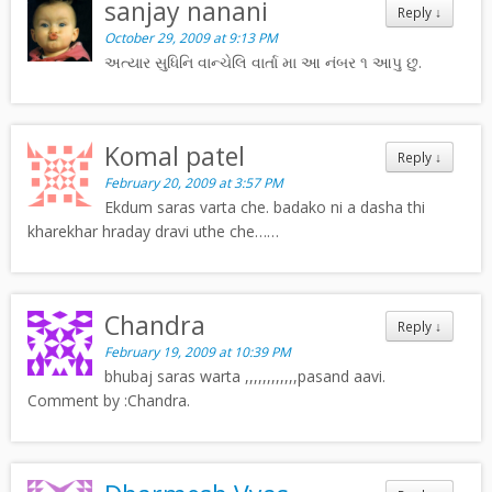
sanjay nanani
Reply
↓
October 29, 2009 at 9:13 PM
અત્યાર સુધિનિ વાન્ચેલિ વાર્તા મા આ નંબર ૧ આપુ છુ.
Komal patel
Reply
↓
February 20, 2009 at 3:57 PM
Ekdum saras varta che. badako ni a dasha thi
kharekhar hraday dravi uthe che……
Chandra
Reply
↓
February 19, 2009 at 10:39 PM
bhubaj saras warta ,,,,,,,,,,,,pasand aavi.
Comment by :Chandra.