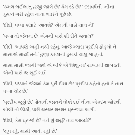
‘કમલ ભઈલા!તું હજી જાગે છે? કેમ રડે છે? ‘ દસવર્ષની નીના
ડૂસકાં ભરી રહેલ નાના ભાઈને પૂછે છે.
‘દીદી, પપ્પા ક્યારે આવશે? એમની પાસે ચાલ ને!’
‘પપ્પા તો જેલમાં છે. એમની પાસે શી રીતે જવાય?’
‘દીદી, આપણે અહીં નથી રહેવું. આજે ગ્લાસ પ્રદીપે ફોડ્યો ને
માસાએ માર્યો મને.’ હજી કમલનાં ડૂસકાં ચાલુ જ હતાં.
માસા માસી જાગી જશે એ બીકે એ ‘શિશુ-મા’ થાબડતી થાબડતી
એની પાસે જ સૂઈ ગઈ.
‘દીદી, પપ્પાને જેલમાં કેમ પૂરી દીઘા છે? પ્રદીપ કહેતો હતો કે તારા
પપ્પા ચોર છે.’
‘પ્રદીપ જુઠ્ઠો છે.’ પોતાની જાતને ઘોકો દઈ નીના એકદમ જોરથી
બોલી તો ઊઠી, પછી થરથર થરથર ઘ્રૂજવા લાગી.
‘દીદી, કેમ ઘ્રૂજે છે? તને શું થયું? તાવ આવ્યો?’
‘ચૂપ રહે, માસી આવી રહી છે.’