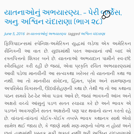
યાતનાઓનું અભયારણ્ય.. – પેરી બર્જેસ,
1
અનુ. અશ્વિન ચંદારાણા (ભાગ ૨૮)
June 5, 2016
in
યાતનાઓનું અભયારણ્ય
tagged
અશ્વિન ચંદારાણા
ફિલિપાઇન્સમાં સ્પેનિશ-અમેરિકન યુદ્ધમાં લડેલા એક અમેરિકન
સૈનિકની આ વાત છે. યુધ્ધમાંથી પરત આવ્યાનાં વર્ષો બાદ એ
રક્તપિત્તનો શિકાર બને છે. યાતનાઓ અભયદાન પામીને સ્વ-છંદે
સ્વૈરવિહાર કરી રહી છે જ્યાં, એવા પ્રકૃતિ રચિત અભયારણ્યમાં
આવી પડેલા માનવીની આ સત્યકથા ખરેખર તો યાતનાની કથા જ
નથી. આ તો માનવીય સંવેદના, હિંમત, પ્રેમ અને સમજણના
અપરિમેય વિકાસની, ઊર્ધ્વારોહણની કથા છે. તેથી જ તો આ કથાના
પઠન સમયે ઠેર-ઠેર એવા પડાવ આવે છે, જ્યાં ભાવકની આંખ અને
અક્ષરો વચ્ચે આંસુનું પડળ સતત રચાયા કરે છે અને ભાવક એ
પડળને અવગણીને સતત અક્ષરોની પણ પાર થવાનો યત્ન કરતો રહે
છે. વાંચતાં-વાંચતાં કોઈક-કોઈક તબક્કે ભાવક કથાનક સાથે એવો
સામેલ થઈ જાય છે, કે જાણે માથે મણ-મણનો બોજ ન હોય! અને
છતાં હાથમાંથી પુસ્તક મૂકી શકાતું નથી! શ્રી અશ્વિન ચંદારાણાએ