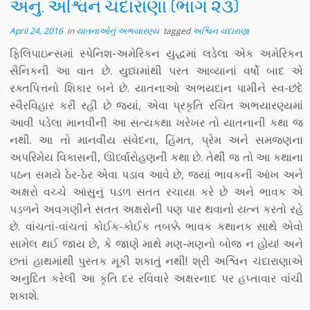
અનુ. અશ્વિન ચંદારાણા (ભાગ ૨૩)
April 24, 2016
in
યાતનાઓનું અભયારણ્ય
tagged
અશ્વિન ચંદારાણા
ફિલિપાઇન્સમાં સ્પેનિશ-અમેરિકન યુદ્ધમાં લડેલા એક અમેરિકન
સૈનિકની આ વાત છે. યુધ્ધમાંથી પરત આવ્યાનાં વર્ષો બાદ એ
રક્તપિત્તનો શિકાર બને છે. યાતનાઓ અભયદાન પામીને સ્વ-છંદે
સ્વૈરવિહાર કરી રહી છે જ્યાં, એવા પ્રકૃતિ રચિત અભયારણ્યમાં
આવી પડેલા માનવીની આ સત્યકથા ખરેખર તો યાતનાની કથા જ
નથી. આ તો માનવીય સંવેદના, હિંમત, પ્રેમ અને સમજણના
અપરિમેય વિકાસની, ઊર્ધ્વારોહણની કથા છે. તેથી જ તો આ કથાના
પઠન સમયે ઠેર-ઠેર એવા પડાવ આવે છે, જ્યાં ભાવકની આંખ અને
અક્ષરો વચ્ચે આંસુનું પડળ સતત રચાયા કરે છે અને ભાવક એ
પડળને અવગણીને સતત અક્ષરોની પણ પાર થવાનો યત્ન કરતો રહે
છે. વાંચતાં-વાંચતાં કોઈક-કોઈક તબક્કે ભાવક કથાનક સાથે એવો
સામેલ થઈ જાય છે, કે જાણે માથે મણ-મણનો બોજ ન હોય! અને
છતાં હાથમાંથી પુસ્તક મૂકી શકાતું નથી! શ્રી અશ્વિન ચંદારાણાએ
અનુદિત કરેલી આ કૃતિ દર રવિવારે અક્ષરનાદ પર હપ્તાવાર વાંચી
શકાશે.