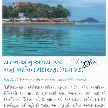
યાતનાઓનું અભયારણ્ય.. – પેરી બર્જેસ,
2
અનુ. અશ્વિન ચંદારાણા (ભાગ ૨૭)
May 22, 2016
in
યાતનાઓનું અભયારણ્ય
tagged
અશ્વિન ચંદારાણા
ફિલિપાઇન્સમાં સ્પેનિશ-અમેરિકન યુદ્ધમાં લડેલા એક અમેરિકન
સૈનિકની આ વાત છે. યુધ્ધમાંથી પરત આવ્યાનાં વર્ષો બાદ એ
રક્તપિત્તનો શિકાર બને છે. યાતનાઓ અભયદાન પામીને સ્વ-છંદે
સ્વૈરવિહાર કરી રહી છે જ્યાં, એવા પ્રકૃતિ રચિત અભયારણ્યમાં