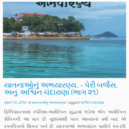
યાતનાઓનું અભયારણ્ય.. – પેરી બર્જેસ,
અનુ. અશ્વિન ચંદારાણા (ભાગ ૨૧)
April 10, 2016
in
યાતનાઓનું અભયારણ્ય
tagged
અશ્વિન ચંદારાણા
ફિલિપાઇન્સમાં સ્પેનિશ-અમેરિકન યુદ્ધમાં લડેલા એક અમેરિકન
સૈનિકની આ વાત છે. યુધ્ધમાંથી પરત આવ્યાનાં વર્ષો બાદ એ
રક્તપિત્તનો શિકાર બને છે. યાતનાઓ અભયદાન પામીને સ્વ-છંદે