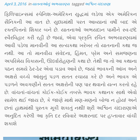
April 3, 2016
in
યાતનાઓનું અભયારણ્ય
tagged
અશ્વિન ચંદારાણા
ફિલિપાઇન્સમાં સ્પેનિશ-અમેરિકન યુદ્ધમાં લડેલા એક અમેરિકન
સૈનિકની આ વાત છે. યુધ્ધમાંથી પરત આવ્યાનાં વર્ષો બાદ એ
રક્તપિત્તનો શિકાર બને છે. યાતનાઓ અભયદાન પામીને સ્વ-છંદે
સ્વૈરવિહાર કરી રહી છે જ્યાં, એવા પ્રકૃતિ રચિત અભયારણ્યમાં
આવી પડેલા માનવીની આ સત્યકથા ખરેખર તો યાતનાની કથા જ
નથી. આ તો માનવીય સંવેદના, હિંમત, પ્રેમ અને સમજણના
અપરિમેય વિકાસની, ઊર્ધ્વારોહણની કથા છે. તેથી જ તો આ કથાના
પઠન સમયે ઠેર-ઠેર એવા પડાવ આવે છે, જ્યાં ભાવકની આંખ અને
અક્ષરો વચ્ચે આંસુનું પડળ સતત રચાયા કરે છે અને ભાવક એ
પડળને અવગણીને સતત અક્ષરોની પણ પાર થવાનો યત્ન કરતો રહે
છે. વાંચતાં-વાંચતાં કોઈક-કોઈક તબક્કે ભાવક કથાનક સાથે એવો
સામેલ થઈ જાય છે, કે જાણે માથે મણ-મણનો બોજ ન હોય! અને
છતાં હાથમાંથી પુસ્તક મૂકી શકાતું નથી! શ્રી અશ્વિન ચંદારાણાએ
અનુદિત કરેલી આ કૃતિ દર રવિવારે અક્ષરનાદ પર હપ્તાવાર વાંચી
શકાશે