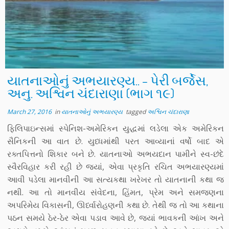
યાતનાઓનું અભયારણ્ય.. – પેરી બર્જેસ,
અનુ. અશ્વિન ચંદારાણા (ભાગ ૧૯)
March 27, 2016
in
યાતનાઓનું અભયારણ્ય
tagged
અશ્વિન ચંદારાણા
ફિલિપાઇન્સમાં સ્પેનિશ-અમેરિકન યુદ્ધમાં લડેલા એક અમેરિકન
સૈનિકની આ વાત છે. યુધ્ધમાંથી પરત આવ્યાનાં વર્ષો બાદ એ
રક્તપિત્તનો શિકાર બને છે. યાતનાઓ અભયદાન પામીને સ્વ-છંદે
સ્વૈરવિહાર કરી રહી છે જ્યાં, એવા પ્રકૃતિ રચિત અભયારણ્યમાં
આવી પડેલા માનવીની આ સત્યકથા ખરેખર તો યાતનાની કથા જ
નથી. આ તો માનવીય સંવેદના, હિંમત, પ્રેમ અને સમજણના
અપરિમેય વિકાસની, ઊર્ધ્વારોહણની કથા છે. તેથી જ તો આ કથાના
પઠન સમયે ઠેર-ઠેર એવા પડાવ આવે છે, જ્યાં ભાવકની આંખ અને