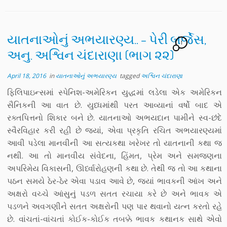
યાતનાઓનું અભયારણ્ય.. – પેરી બર્જેસ,
1
અનુ. અશ્વિન ચંદારાણા (ભાગ ૨૨)
April 18, 2016
in
યાતનાઓનું અભયારણ્ય
tagged
અશ્વિન ચંદારાણા
ફિલિપાઇન્સમાં સ્પેનિશ-અમેરિકન યુદ્ધમાં લડેલા એક અમેરિકન
સૈનિકની આ વાત છે. યુધ્ધમાંથી પરત આવ્યાનાં વર્ષો બાદ એ
રક્તપિત્તનો શિકાર બને છે. યાતનાઓ અભયદાન પામીને સ્વ-છંદે
સ્વૈરવિહાર કરી રહી છે જ્યાં, એવા પ્રકૃતિ રચિત અભયારણ્યમાં
આવી પડેલા માનવીની આ સત્યકથા ખરેખર તો યાતનાની કથા જ
નથી. આ તો માનવીય સંવેદના, હિંમત, પ્રેમ અને સમજણના
અપરિમેય વિકાસની, ઊર્ધ્વારોહણની કથા છે. તેથી જ તો આ કથાના
પઠન સમયે ઠેર-ઠેર એવા પડાવ આવે છે, જ્યાં ભાવકની આંખ અને
અક્ષરો વચ્ચે આંસુનું પડળ સતત રચાયા કરે છે અને ભાવક એ
પડળને અવગણીને સતત અક્ષરોની પણ પાર થવાનો યત્ન કરતો રહે
છે. વાંચતાં-વાંચતાં કોઈક-કોઈક તબક્કે ભાવક કથાનક સાથે એવો