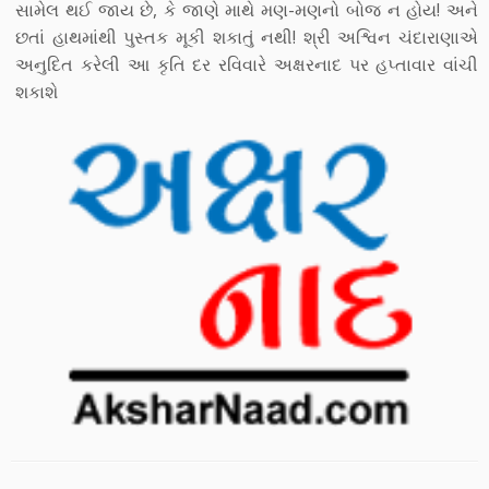
સામેલ થઈ જાય છે, કે જાણે માથે મણ-મણનો બોજ ન હોય! અને
છતાં હાથમાંથી પુસ્તક મૂકી શકાતું નથી! શ્રી અશ્વિન ચંદારાણાએ
અનુદિત કરેલી આ કૃતિ દર રવિવારે અક્ષરનાદ પર હપ્તાવાર વાંચી
શકાશે