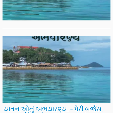
યાતનાઓનું અભયારણ્ય.. – પેરી બર્જેસ,