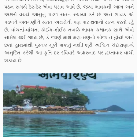
પઠન સમયે ઠેર-ઠેર એવા પડાવ આવે છે, જ્યાં ભાવકની આંખ અને
અક્ષરો વચ્ચે આંસુનું પડળ સતત રચાયા કરે છે અને ભાવક એ
પડળને અવગણીને સતત અક્ષરોની પણ પાર થવાનો યત્ન કરતો રહે
છે. વાંચતાં-વાંચતાં કોઈક-કોઈક તબક્કે ભાવક કથાનક સાથે એવો
સામેલ થઈ જાય છે, કે જાણે માથે મણ-મણનો બોજ ન હોય! અને
છતાં હાથમાંથી પુસ્તક મૂકી શકાતું નથી! શ્રી અશ્વિન ચંદારાણાએ
અનુદિત કરેલી આ કૃતિ દર રવિવારે અક્ષરનાદ પર હપ્તાવાર વાચી
શકાય છે