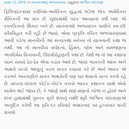
June 12, 2016
in
યાતનાઓનું અભયારણ્ય
tagged
અશ્વિન ચંદારાણા
ફિલિપાઇન્સમાં સ્પેનિશ-અમેરિકન યુદ્ધમાં લડેલા એક અમેરિકન
સૈનિકની આ વાત છે. યુધ્ધમાંથી પરત આવ્યાનાં વર્ષો બાદ એ
રક્તપિત્તનો શિકાર બને છે. યાતનાઓ અભયદાન પામીને સ્વ-છંદે
સ્વૈરવિહાર કરી રહી છે જ્યાં, એવા પ્રકૃતિ રચિત અભયારણ્યમાં
આવી પડેલા માનવીની આ સત્યકથા ખરેખર તો યાતનાની કથા જ
નથી. આ તો માનવીય સંવેદના, હિંમત, પ્રેમ અને સમજણના
અપરિમેય વિકાસની, ઊર્ધ્વારોહણની કથા છે. તેથી જ તો આ કથાના
પઠન સમયે ઠેર-ઠેર એવા પડાવ આવે છે, જ્યાં ભાવકની આંખ અને
અક્ષરો વચ્ચે આંસુનું પડળ સતત રચાયા કરે છે અને ભાવક એ
પડળને અવગણીને સતત અક્ષરોની પણ પાર થવાનો યત્ન કરતો રહે
છે. વાંચતાં-વાંચતાં કોઈક-કોઈક તબક્કે ભાવક કથાનક સાથે એવો
સામેલ થઈ જાય છે, કે જાણે માથે મણ-મણનો બોજ ન હોય! અને
છતાં હાથમાંથી પુસ્તક મૂકી શકાતું નથી! શ્રી અશ્વિન ચંદારાણાએ
અનુદિત કરેલી આ કૃતિ દર રવિવારે અક્ષરનાદ પર હપ્તાવાર વાંચી
શકાશે