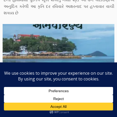
અનુદિત કરેલી આ કૃતિ દર રવિવારે અક્ષરનાદ પર હપ્તાવાર વાચી
શકાય છે