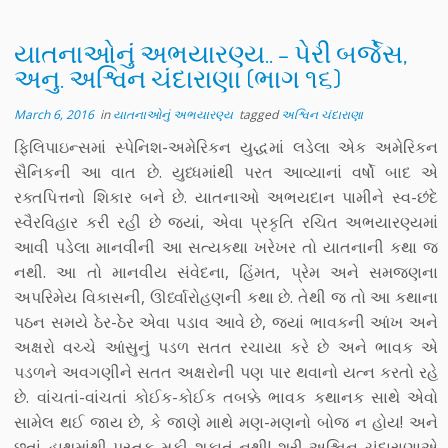
યાતનાઓનું અભયારણ્ય.. – પેરી બર્જેસ,
અનુ. અશ્વિન ચંદારાણા (ભાગ ૧૬)
March 6, 2016
in
યાતનાઓનું અભયારણ્ય
tagged
અશ્વિન ચંદારાણા
ફિલિપાઇન્સમાં સ્પેનિશ-અમેરિકન યુદ્ધમાં લડેલા એક અમેરિકન
સૈનિકની આ વાત છે. યુધ્ધમાંથી પરત આવ્યાનાં વર્ષો બાદ એ
રક્તપિત્તનો શિકાર બને છે. યાતનાઓ અભયદાન પામીને સ્વ-છંદે
સ્વૈરવિહાર કરી રહી છે જ્યાં, એવા પ્રકૃતિ રચિત અભયારણ્યમાં
આવી પડેલા માનવીની આ સત્યકથા ખરેખર તો યાતનાની કથા જ
નથી. આ તો માનવીય સંવેદના, હિંમત, પ્રેમ અને સમજણના
અપરિમેય વિકાસની, ઊર્ધ્વારોહણની કથા છે. તેથી જ તો આ કથાના
પઠન સમયે ઠેર-ઠેર એવા પડાવ આવે છે, જ્યાં ભાવકની આંખ અને
અક્ષરો વચ્ચે આંસુનું પડળ સતત રચાયા કરે છે અને ભાવક એ
પડળને અવગણીને સતત અક્ષરોની પણ પાર થવાનો યત્ન કરતો રહે
છે. વાંચતાં-વાંચતાં કોઈક-કોઈક તબક્કે ભાવક કથાનક સાથે એવો
સામેલ થઈ જાય છે, કે જાણે માથે મણ-મણનો બોજ ન હોય! અને
છતાં હાથમાંથી પુસ્તક મૂકી શકાતું નથી! શ્રી અશ્વિન ચંદારાણાએ