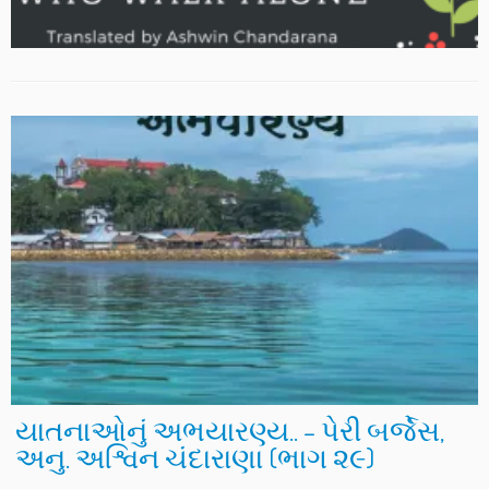
યાતનાઓનું અભયારણ્ય.. – પેરી બર્જેસ,
અનુ. અશ્વિન ચંદારાણા (ભાગ ૨૯)