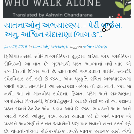
યાતનાઓનું અભયારણ્ય.. – પેરી બર્જેસ,
1
અનુ. અશ્વિન ચંદારાણા (ભાગ ૩૧)
June 26, 2016
in
યાતનાઓનું અભયારણ્ય
tagged
અશ્વિન ચંદારાણા
ફિલિપાઇન્સમાં સ્પેનિશ-અમેરિકન યુદ્ધમાં લડેલા એક અમેરિકન
સૈનિકની આ વાત છે. યુધ્ધમાંથી પરત આવ્યાનાં વર્ષો બાદ એ
રક્તપિત્તનો શિકાર બને છે. યાતનાઓ અભયદાન પામીને સ્વ-છંદે
સ્વૈરવિહાર કરી રહી છે જ્યાં, એવા પ્રકૃતિ રચિત અભયારણ્યમાં
આવી પડેલા માનવીની આ સત્યકથા ખરેખર તો યાતનાની કથા જ
નથી. આ તો માનવીય સંવેદના, હિંમત, પ્રેમ અને સમજણના
અપરિમેય વિકાસની, ઊર્ધ્વારોહણની કથા છે. તેથી જ તો આ કથાના
પઠન સમયે ઠેર-ઠેર એવા પડાવ આવે છે, જ્યાં ભાવકની આંખ અને
અક્ષરો વચ્ચે આંસુનું પડળ સતત રચાયા કરે છે અને ભાવક એ
પડળને અવગણીને સતત અક્ષરોની પણ પાર થવાનો યત્ન કરતો રહે
છે. વાંચતાં-વાંચતાં કોઈક-કોઈક તબક્કે ભાવક કથાનક સાથે એવો