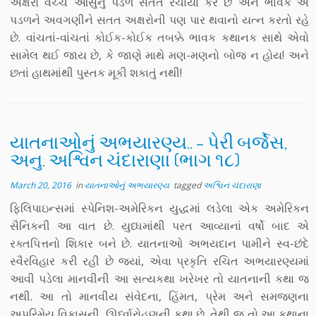
અક્ષરો વચ્ચે આંસુનું પડળ સતત રચાયા કરે છે અને ભાવક એ
પડળને અવગણીને સતત અક્ષરોની પણ પાર થવાનો યત્ન કરતો રહે
છે. વાંચતાં-વાંચતાં કોઈક-કોઈક તબક્કે ભાવક કથાનક સાથે એવો
સામેલ થઈ જાય છે, કે જાણે માથે મણ-મણનો બોજ ન હોય! અને
છતાં હાથમાંથી પુસ્તક મૂકી શકાતું નથી!
યાતનાઓનું અભયારણ્ય.. – પેરી બર્જેસ,
અનુ. અશ્વિન ચંદારાણા (ભાગ ૧૮)
March 20, 2016
in
યાતનાઓનું અભયારણ્ય
tagged
અશ્વિન ચંદારાણા
ફિલિપાઇન્સમાં સ્પેનિશ-અમેરિકન યુદ્ધમાં લડેલા એક અમેરિકન
સૈનિકની આ વાત છે. યુધ્ધમાંથી પરત આવ્યાનાં વર્ષો બાદ એ
રક્તપિત્તનો શિકાર બને છે. યાતનાઓ અભયદાન પામીને સ્વ-છંદે
સ્વૈરવિહાર કરી રહી છે જ્યાં, એવા પ્રકૃતિ રચિત અભયારણ્યમાં
આવી પડેલા માનવીની આ સત્યકથા ખરેખર તો યાતનાની કથા જ
નથી. આ તો માનવીય સંવેદના, હિંમત, પ્રેમ અને સમજણના
અપરિમેય વિકાસની, ઊર્ધ્વારોહણની કથા છે. તેથી જ તો આ કથાના