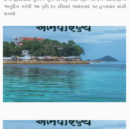
અનુદિત કરેલી આ કૃતિ દર રવિવારે અક્ષરનાદ પર હપ્તાવાર વાંચી
શકાશે