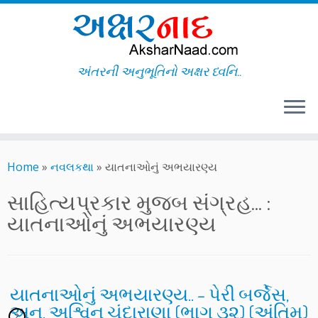
અંતરની અનુભૂતિનો અક્ષર ધ્વનિ..
Skip
to
Home
»
નવલકથા
»
યાતનાઓનું અભયારણ્ય
content
સાહિત્યપ્રકાર મુજબ સંગ્રહ... :
યાતનાઓનું અભયારણ્ય
યાતનાઓનું અભયારણ્ય.. – પેરી બર્જેસ,
અનુ. અશ્વિન ચંદારાણા (ભાગ ૩૨) (અંતિમ)
2