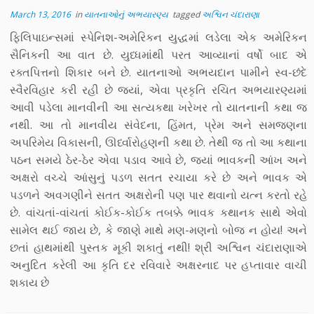
March 13, 2016
in
યાતનાઓનું અભયારણ્ય
tagged
અશ્વિન ચંદારાણા
ફિલિપાઇન્સમાં સ્પેનિશ-અમેરિકન યુદ્ધમાં લડેલા એક અમેરિકન
સૈનિકની આ વાત છે. યુધ્ધમાંથી પરત આવ્યાનાં વર્ષો બાદ એ
રક્તપિત્તનો શિકાર બને છે. યાતનાઓ અભયદાન પામીને સ્વ-છંદે
સ્વૈરવિહાર કરી રહી છે જ્યાં, એવા પ્રકૃતિ રચિત અભયારણ્યમાં
આવી પડેલા માનવીની આ સત્યકથા ખરેખર તો યાતનાની કથા જ
નથી. આ તો માનવીય સંવેદના, હિંમત, પ્રેમ અને સમજણના
અપરિમેય વિકાસની, ઊર્ધ્વારોહણની કથા છે. તેથી જ તો આ કથાના
પઠન સમયે ઠેર-ઠેર એવા પડાવ આવે છે, જ્યાં ભાવકની આંખ અને
અક્ષરો વચ્ચે આંસુનું પડળ સતત રચાયા કરે છે અને ભાવક એ
પડળને અવગણીને સતત અક્ષરોની પણ પાર થવાનો યત્ન કરતો રહે
છે. વાંચતાં-વાંચતાં કોઈક-કોઈક તબક્કે ભાવક કથાનક સાથે એવો
સામેલ થઈ જાય છે, કે જાણે માથે મણ-મણનો બોજ ન હોય! અને
છતાં હાથમાંથી પુસ્તક મૂકી શકાતું નથી! શ્રી અશ્વિન ચંદારાણાએ
અનુદિત કરેલી આ કૃતિ દર રવિવારે અક્ષરનાદ પર હપ્તાવાર વાચી
શકાય છે