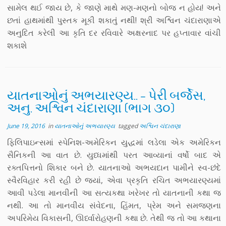
સામેલ થઈ જાય છે, કે જાણે માથે મણ-મણનો બોજ ન હોય! અને
છતાં હાથમાંથી પુસ્તક મૂકી શકાતું નથી! શ્રી અશ્વિન ચંદારાણાએ
અનુદિત કરેલી આ કૃતિ દર રવિવારે અક્ષરનાદ પર હપ્તાવાર વાંચી
શકાશે
યાતનાઓનું અભયારણ્ય.. – પેરી બર્જેસ,
અનુ. અશ્વિન ચંદારાણા (ભાગ ૩૦)
June 19, 2016
in
યાતનાઓનું અભયારણ્ય
tagged
અશ્વિન ચંદારાણા
ફિલિપાઇન્સમાં સ્પેનિશ-અમેરિકન યુદ્ધમાં લડેલા એક અમેરિકન
સૈનિકની આ વાત છે. યુધ્ધમાંથી પરત આવ્યાનાં વર્ષો બાદ એ
રક્તપિત્તનો શિકાર બને છે. યાતનાઓ અભયદાન પામીને સ્વ-છંદે
સ્વૈરવિહાર કરી રહી છે જ્યાં, એવા પ્રકૃતિ રચિત અભયારણ્યમાં
આવી પડેલા માનવીની આ સત્યકથા ખરેખર તો યાતનાની કથા જ
નથી. આ તો માનવીય સંવેદના, હિંમત, પ્રેમ અને સમજણના
અપરિમેય વિકાસની, ઊર્ધ્વારોહણની કથા છે. તેથી જ તો આ કથાના