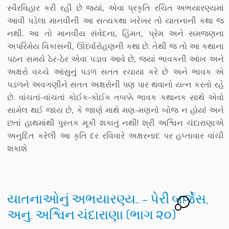
સ્વૈરવિહાર કરી રહી છે જ્યાં, એવા પ્રકૃતિ રચિત અભયારણ્યમાં
આવી પડેલા માનવીની આ સત્યકથા ખરેખર તો યાતનાની કથા જ
નથી. આ તો માનવીય સંવેદના, હિંમત, પ્રેમ અને સમજણના
અપરિમેય વિકાસની, ઊર્ધ્વારોહણની કથા છે. તેથી જ તો આ કથાના
પઠન સમયે ઠેર-ઠેર એવા પડાવ આવે છે, જ્યાં ભાવકની આંખ અને
અક્ષરો વચ્ચે આંસુનું પડળ સતત રચાયા કરે છે અને ભાવક એ
પડળને અવગણીને સતત અક્ષરોની પણ પાર થવાનો યત્ન કરતો રહે
છે. વાંચતાં-વાંચતાં કોઈક-કોઈક તબક્કે ભાવક કથાનક સાથે એવો
સામેલ થઈ જાય છે, કે જાણે માથે મણ-મણનો બોજ ન હોય! અને
છતાં હાથમાંથી પુસ્તક મૂકી શકાતું નથી! શ્રી અશ્વિન ચંદારાણાએ
અનુદિત કરેલી આ કૃતિ દર રવિવારે અક્ષરનાદ પર હપ્તાવાર વાંચી
શકાશે
યાતનાઓનું અભયારણ્ય.. – પેરી બર્જેસ,
1
અનુ. અશ્વિન ચંદારાણા (ભાગ ૨૦)