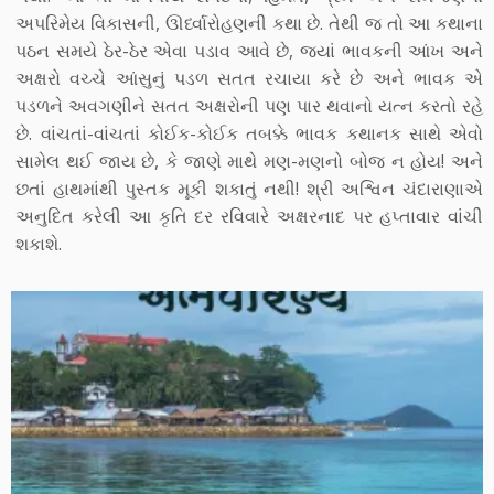
અપરિમેય વિકાસની, ઊર્ધ્વારોહણની કથા છે. તેથી જ તો આ કથાના
પઠન સમયે ઠેર-ઠેર એવા પડાવ આવે છે, જ્યાં ભાવકની આંખ અને
અક્ષરો વચ્ચે આંસુનું પડળ સતત રચાયા કરે છે અને ભાવક એ
પડળને અવગણીને સતત અક્ષરોની પણ પાર થવાનો યત્ન કરતો રહે
છે. વાંચતાં-વાંચતાં કોઈક-કોઈક તબક્કે ભાવક કથાનક સાથે એવો
સામેલ થઈ જાય છે, કે જાણે માથે મણ-મણનો બોજ ન હોય! અને
છતાં હાથમાંથી પુસ્તક મૂકી શકાતું નથી! શ્રી અશ્વિન ચંદારાણાએ
અનુદિત કરેલી આ કૃતિ દર રવિવારે અક્ષરનાદ પર હપ્તાવાર વાંચી
શકાશે.