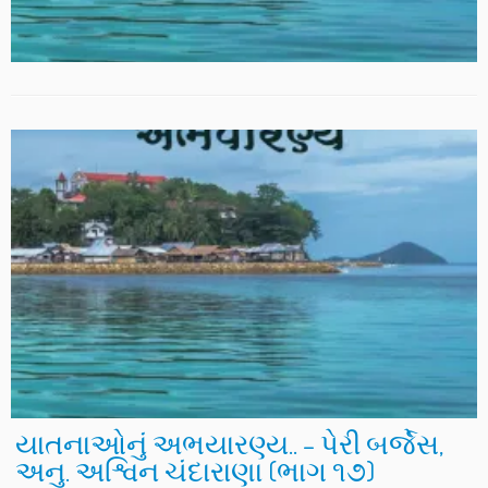
યાતનાઓનું અભયારણ્ય.. – પેરી બર્જેસ,
અનુ. અશ્વિન ચંદારાણા (ભાગ ૧૭)