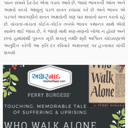
પઠન સમયે ઠેર-ઠેર એવા પડાવ આવે છે, જ્યાં ભાવકની આંખ અને
અક્ષરો વચ્ચે આંસુનું પડળ સતત રચાયા કરે છે અને ભાવક એ
પડળને અવગણીને સતત અક્ષરોની પણ પાર થવાનો યત્ન કરતો રહે
છે. વાંચતાં-વાંચતાં કોઈક-કોઈક તબક્કે ભાવક કથાનક સાથે એવો
સામેલ થઈ જાય છે, કે જાણે માથે મણ-મણનો બોજ ન હોય! અને
છતાં હાથમાંથી પુસ્તક મૂકી શકાતું નથી! શ્રી અશ્વિન ચંદારાણાએ
અનુદિત કરેલી આ કૃતિ દર રવિવારે અક્ષરનાદ પર હપ્તાવાર વાંચી
શકાશે