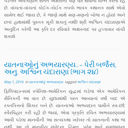
પડળને અવગણીને સતત અક્ષરોની પણ પાર થવાનો યત્ન કરતો રહે
છે. વાંચતાં-વાંચતાં કોઈક-કોઈક તબક્કે ભાવક કથાનક સાથે એવો
સામેલ થઈ જાય છે, કે જાણે માથે મણ-મણનો બોજ ન હોય! અને
છતાં હાથમાંથી પુસ્તક મૂકી શકાતું નથી! શ્રી અશ્વિન ચંદારાણાએ
અનુદિત કરેલી આ કૃતિ દર રવિવારે અક્ષરનાદ પર હપ્તાવાર વાંચી
શકાશે
યાતનાઓનું અભયારણ્ય.. – પેરી બર્જેસ,
અનુ. અશ્વિન ચંદારાણા (ભાગ ૨૪)
May 1, 2016
in
યાતનાઓનું અભયારણ્ય
tagged
અશ્વિન ચંદારાણા
ફિલિપાઇન્સમાં સ્પેનિશ-અમેરિકન યુદ્ધમાં લડેલા એક અમેરિકન
સૈનિકની આ વાત છે. યુધ્ધમાંથી પરત આવ્યાનાં વર્ષો બાદ એ
રક્તપિત્તનો શિકાર બને છે. યાતનાઓ અભયદાન પામીને સ્વ-છંદે
સ્વૈરવિહાર કરી રહી છે જ્યાં, એવા પ્રકૃતિ રચિત અભયારણ્યમાં
આવી પડેલા માનવીની આ સત્યકથા ખરેખર તો યાતનાની કથા જ
નથી. આ તો માનવીય સંવેદના, હિંમત, પ્રેમ અને સમજણના