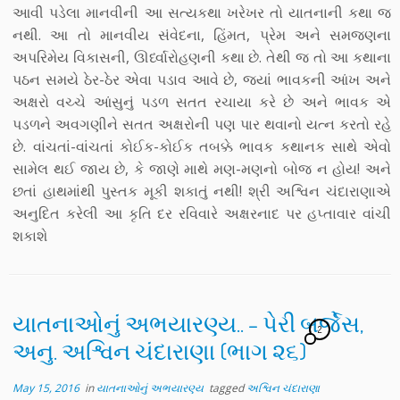
આવી પડેલા માનવીની આ સત્યકથા ખરેખર તો યાતનાની કથા જ
નથી. આ તો માનવીય સંવેદના, હિંમત, પ્રેમ અને સમજણના
અપરિમેય વિકાસની, ઊર્ધ્વારોહણની કથા છે. તેથી જ તો આ કથાના
પઠન સમયે ઠેર-ઠેર એવા પડાવ આવે છે, જ્યાં ભાવકની આંખ અને
અક્ષરો વચ્ચે આંસુનું પડળ સતત રચાયા કરે છે અને ભાવક એ
પડળને અવગણીને સતત અક્ષરોની પણ પાર થવાનો યત્ન કરતો રહે
છે. વાંચતાં-વાંચતાં કોઈક-કોઈક તબક્કે ભાવક કથાનક સાથે એવો
સામેલ થઈ જાય છે, કે જાણે માથે મણ-મણનો બોજ ન હોય! અને
છતાં હાથમાંથી પુસ્તક મૂકી શકાતું નથી! શ્રી અશ્વિન ચંદારાણાએ
અનુદિત કરેલી આ કૃતિ દર રવિવારે અક્ષરનાદ પર હપ્તાવાર વાંચી
શકાશે
યાતનાઓનું અભયારણ્ય.. – પેરી બર્જેસ,
2
અનુ. અશ્વિન ચંદારાણા (ભાગ ૨૬)
May 15, 2016
in
યાતનાઓનું અભયારણ્ય
tagged
અશ્વિન ચંદારાણા