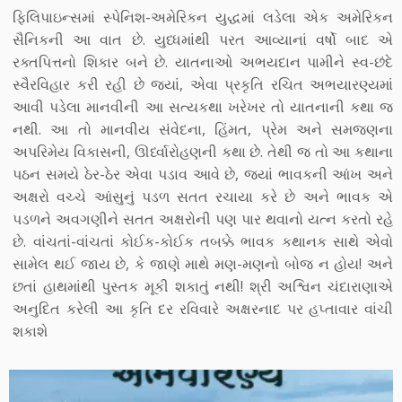
ફિલિપાઇન્સમાં સ્પેનિશ-અમેરિકન યુદ્ધમાં લડેલા એક અમેરિકન
સૈનિકની આ વાત છે. યુધ્ધમાંથી પરત આવ્યાનાં વર્ષો બાદ એ
રક્તપિત્તનો શિકાર બને છે. યાતનાઓ અભયદાન પામીને સ્વ-છંદે
સ્વૈરવિહાર કરી રહી છે જ્યાં, એવા પ્રકૃતિ રચિત અભયારણ્યમાં
આવી પડેલા માનવીની આ સત્યકથા ખરેખર તો યાતનાની કથા જ
નથી. આ તો માનવીય સંવેદના, હિંમત, પ્રેમ અને સમજણના
અપરિમેય વિકાસની, ઊર્ધ્વારોહણની કથા છે. તેથી જ તો આ કથાના
પઠન સમયે ઠેર-ઠેર એવા પડાવ આવે છે, જ્યાં ભાવકની આંખ અને
અક્ષરો વચ્ચે આંસુનું પડળ સતત રચાયા કરે છે અને ભાવક એ
પડળને અવગણીને સતત અક્ષરોની પણ પાર થવાનો યત્ન કરતો રહે
છે. વાંચતાં-વાંચતાં કોઈક-કોઈક તબક્કે ભાવક કથાનક સાથે એવો
સામેલ થઈ જાય છે, કે જાણે માથે મણ-મણનો બોજ ન હોય! અને
છતાં હાથમાંથી પુસ્તક મૂકી શકાતું નથી! શ્રી અશ્વિન ચંદારાણાએ
અનુદિત કરેલી આ કૃતિ દર રવિવારે અક્ષરનાદ પર હપ્તાવાર વાંચી
શકાશે