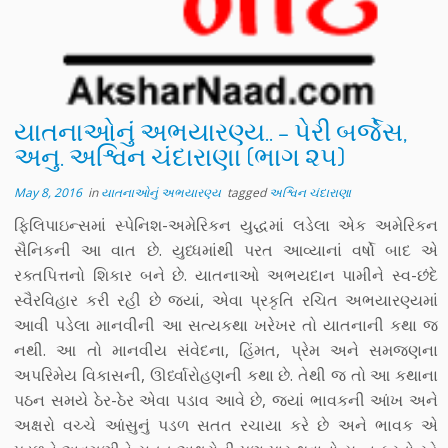
યાતનાઓનું અભયારણ્ય.. – પેરી બર્જેસ,
અનુ. અશ્વિન ચંદારાણા (ભાગ ૨૫)
May 8, 2016
in
યાતનાઓનું અભયારણ્ય
tagged
અશ્વિન ચંદારાણા
ફિલિપાઇન્સમાં સ્પેનિશ-અમેરિકન યુદ્ધમાં લડેલા એક અમેરિકન
સૈનિકની આ વાત છે. યુધ્ધમાંથી પરત આવ્યાનાં વર્ષો બાદ એ
રક્તપિત્તનો શિકાર બને છે. યાતનાઓ અભયદાન પામીને સ્વ-છંદે
સ્વૈરવિહાર કરી રહી છે જ્યાં, એવા પ્રકૃતિ રચિત અભયારણ્યમાં
આવી પડેલા માનવીની આ સત્યકથા ખરેખર તો યાતનાની કથા જ
નથી. આ તો માનવીય સંવેદના, હિંમત, પ્રેમ અને સમજણના
અપરિમેય વિકાસની, ઊર્ધ્વારોહણની કથા છે. તેથી જ તો આ કથાના
પઠન સમયે ઠેર-ઠેર એવા પડાવ આવે છે, જ્યાં ભાવકની આંખ અને
અક્ષરો વચ્ચે આંસુનું પડળ સતત રચાયા કરે છે અને ભાવક એ