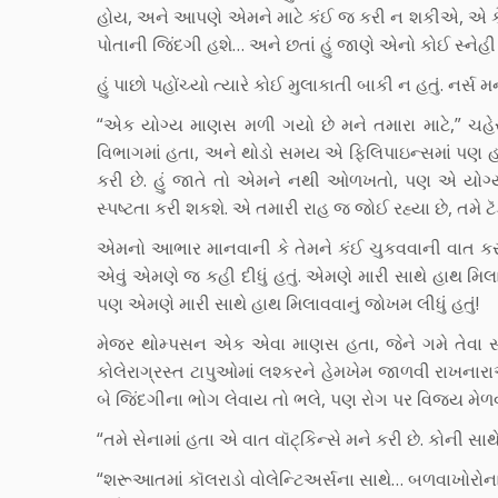
હોય, અને આપણે એમને માટે કંઈ જ કરી ન શકીએ, એ ક
પોતાની જિંદગી હશે… અને છતાં હું જાણે એનો કોઈ સ્નેહી 
હું પાછો પહોંચ્યો ત્યારે કોઈ મુલાકાતી બાકી ન હતું. નર
“એક યોગ્ય માણસ મળી ગયો છે મને તમારા માટે,” ચહેરા 
વિભાગમાં હતા, અને થોડો સમય એ ફિલિપાઇન્સમાં પણ હતા
કરી છે. હું જાતે તો એમને નથી ઓળખતો, પણ એ યોગ્ય
સ્પષ્ટતા કરી શકશે. એ તમારી રાહ જ જોઈ રહ્યા છે, તમે
એમનો આભાર માનવાની કે તેમને કંઈ ચુકવવાની વાત કરવ
એવું એમણે જ કહી દીધું હતું. એમણે મારી સાથે હાથ મ
પણ એમણે મારી સાથે હાથ મિલાવવાનું જોખમ લીધું હતું!
મેજર થોમ્પસન એક એવા માણસ હતા, જેને ગમે તેવા સં
કોલેરાગ્રસ્ત ટાપુઓમાં લશ્કરને હેમખેમ જાળવી રાખનાર
બે જિંદગીના ભોગ લેવાય તો ભલે, પણ રોગ પર વિજય મેળવવ
“તમે સેનામાં હતા એ વાત વૉટ્કિન્સે મને કરી છે. કોની સાથ
“શરૂઆતમાં કૉલરાડો વોલેન્ટિઅર્સના સાથે… બળવાખોરોના યુદ