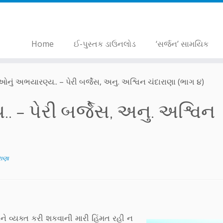
Home
ઈ-પુસ્તક ડાઉનલોડ
‘સર્જન’ સામયિક
નું અભયારણ્ય.. – પેરી બર્જેસ, અનુ. અશ્વિન ચંદારાણા (ભાગ ૪)
– પેરી બર્જેસ, અનુ. અશ્વિન
રાણા
એને વ્યક્ત કરી શકવાની મારી હિંમત રહી ન