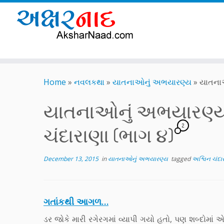
Skip
to
Home
»
નવલકથા
»
યાતનાઓનું અભયારણ્ય
»
યાતનાઓ
content
યાતનાઓનું અભયારણ્ય.. 
2
ચંદારાણા (ભાગ ૪)
December 13, 2015
in
યાતનાઓનું અભયારણ્ય
tagged
અશ્વિન ચંદા
ગતાંકથી આગળ…
ડર જોકે મારી રગેરગમાં વ્યાપી ગયો હતો, પણ શબ્દોમાં 