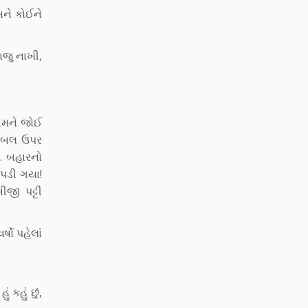
અને કોઈને
ાજુ નાખી,
 એમને જોઈ
 ટેબલ ઉપર
ો. બહારનો
પડી ગયા!
જી પટ્ટી
ષો પહેલાં
કહું છું,