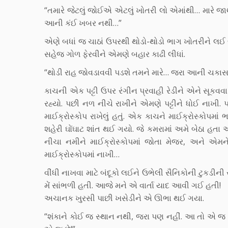
“તમારે જેટલું જોઈએ એટલું ખોતરી લો એમાંથી… મારે જાણવું
આની કંઈ ખબર નથી…”
એણે બધાં જ ચાઠાં ઉપરથી થોડો-થોડો ભાગ ખોતરીને લઈ લી
સહેજ ગોળ ફેરવીને એમણે બહાર કાઢી લીધાં.
“થોડી રાહ જોવડાવવી પડશે તમને મારે… જરા આની ચકાસ
કાચની એક પટ્ટી ઉપર રંગીન પ્રવાહી રેડીને એને સૂકવવા
રહ્યો. પછી નળ નીચે રાખીને એમણે પટ્ટીને ધોઈ નાખી. પ
માઈક્રોસ્કોપ રાખેલું હતું. એક કાચને માઈક્રોસ્કોપમાં 
શહેરી ઘોંઘાટ શાંત થઈ ગયો. જે કમરામાં અમે બેઠા હ
નીચા નમીને માઈક્રોસ્કોપમાં જોતા મેજર, અને એમને 
માઈક્રોસ્કોપમાં નાખી…
વીંધી નાખવા માટે બંદૂકો લઈને ઉભેલી સૈનિકોની ટુકડીની સ
મેં સાંભળી હતી. આજે મને એ વાર્તા યાદ આવી ગઈ હતી!
અચાનક ખુરસી પાછી ખસેડીને એ ઊભા થઈ ગયા.
“શંકાને કોઈ જ સ્થાન નથી, જરા પણ નહીં. આ તો એ જ જુ