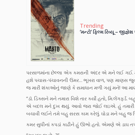
Trending
‘મન્ટો’ ફિલ્મ રિવ્યૂ – જીજ્ઞે
પરસાળમાંના છેલ્લા એક કમરાની અંદર એ મને લઈ ગઈ. મા
હશે પચાસ-પંચાવનની ઉંમર… ભૂખરા વાળ, પણ માણસ જુવ
જ મારી શંકાઓનું જાણે કે સમાધાન મળી ગયું મને! આ માણ
“ડૉ. ડિક્સને મને તમારા વિશે તાર કર્યો હતો, મિ.લેંગફર્ડ
એ બદલ મને દુખ થયું. આવો જરા જોઈ લઇએ. હું તમારી
બચાવી લઈને તમે બહુ સરસ કામ કરેલું. ઘોડા મને બહુ જ પ્
કમર સુધીનાં કપડાં કાઢીને હું ઊભો હતો. એમણે એ ડાઘ તપ