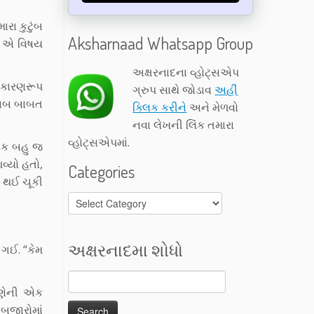
રા કુટુંબ
Aksharnaad Whatsapp Group
ા! એ વિષય
અક્ષરનાદના વ્હોટ્સએપ
 કારણરૂપ
ગ્રુપ સાથે જોડાવ
અહીં
ખરાબ બાબત
ક્લિક કરીને
અને મેળવો
નવા લેખની લિંક તમારા
વ્હોટ્સએપમાં.
એક બહુ જ
આવ્યો હતો,
Categories
 થઈ ચૂકી
Categories
અક્ષરનાદમા શોધો
 ગઈ. “કેમ
ાણેની એક
બજારોમાં