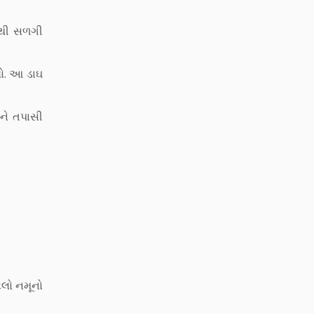
દરથી સળગી
યો. આ ડાઘ
મને તપાસી
ટલો નમૂનો