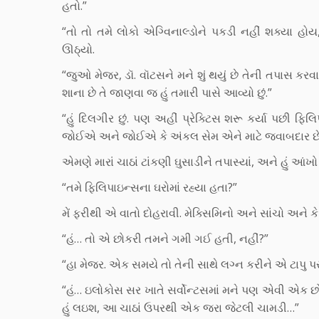
હતો.”
“તો તો તમે લોકો એગ્વિનાલ્ડોને પકડી નહીં શક્યા હો
ઊઠ્યો.
“જુઓ મેજર, ડૉ. વૉટસને મને શું થયું છે તેની તપાસ કરવ
શાના છે તે જાણવા જ હું તમારી પાસે આવ્યો છું.”
“હું દિલગીર છું. પણ અહીં પ્રેક્ટિસ શરૂ કર્યા પછી ફિ
જોઈએ અને જોઈએ કે અંકલ સેમ એને માટે જવાબદાર છે ક
એમણે મારાં ચાઠાં ટાંકણી ઘુસાડીને તપાસ્યાં, અને હું આંખો
“તમે ફિલિપાઇન્સના ઘરોમાં રહ્યા હતા?”
મેં ફરીથી એ વાતો દોહરાવી. મેક્સિમિનો અને સાંચો અને ક
“હં… તો એ છોકરી તમને ગમી ગઈ હતી, નહીં?”
“હા મેજર. એક સમયે તો તેની સાથે લગ્ન કરીને એ ટાપુ પ
“હં… ઇલોકોસ સર ખાતે સર્વોન્ટસમાં મને પણ એવી એક છોક
હું લઇશ, આ ચાઠાં ઉપરથી એક જરા જેટલી ચામડી…”