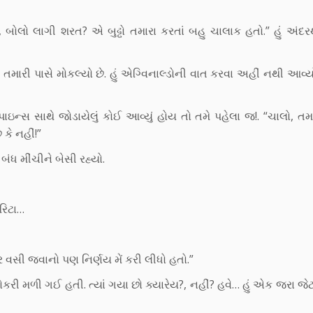
ય, બોલો લાગી શરત? એ બુઢ્ઢો તમારા કરતાં બહુ ચાલાક હતો.” હું અં
ા તમારી પાસે મોકલ્યો છે. હું એગ્વિનાલ્ડોની વાત કરવા અહીં નથી આવ્
લિપાઇન્સ સાથે જોડાયેલું કોઈ આવ્યું હોય તો તમે પહેલા જ!. “ચાલો, ત
ે નહીં!”
 બંધ મીંચીને બેસી રહ્યો.
ેરિટા…
ર વસી જવાનો પણ નિર્ણય મેં કરી લીધો હતો.”
રી મળી ગઈ હતી. ત્યાં ગયા છો ક્યારેય?, નહીં? હવે… હું એક જરા જે