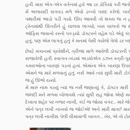
હતી. મારા એક-એક વર્તનમાં હવે આ ડર ડોકિયાં કરી જતો 
મેં અલાયદી સગવડ મળે એવો ડબ્બો પસંદ કરેલો. બારી બ
પથારીમાં આડો પડી ગયો. ઊંઘ આવવી તો શક્ય જ ન હતી!
ટ્રેનમાંથી ઊતરીને હું ચાલવા લાગ્યો, બસ ચાલતો જ ર
ઑફિસ જવાનો રસ્તો પકડ્યો. ડૉક્ટરને વહેમ પડે એવું કંઈ
હતું, પણ એમ લાગતું હતું કે મનમાં પેસી ગયેલો પેલો ડર બ
છેવટે મકાનમાં પ્રવેશીને, ત્રીજા માળે આવેલી ડૉક્ટરન
સજાવેલી હતી. સ્વાગત-ખંડમાં અડધોએક ડઝન સ્ત્રી-પુરુષ
કમરાઓના બારણાં પડતાં હતાં. એમાંના એક બારણા ઉપર 
એમને જ મારે મળવાનું હતું. નર્સ આવે ત્યાં સુધી મારી ટો
જ હું ઊભો રહ્યો.
મેં મારું નામ કહ્યું ત્યાં જ નર્સે જણાવ્યું કે, ડૉક્ટ
જલદી મને મળવા બોલાવશે. ત્યાં સુધી રાહ જોવા એણે મન
દેખાતા શહેર પર નજર નાખી, કંઈ જ જોયા વગર… મારે જેનન
એને પત્ર લખી નાખવો જ જોઈએ! અને મારી માતા? માર
પત્ર લખી નાખીશ. પેલી વીમાવાળી બાબત… ખેર, એ તો ટોમ