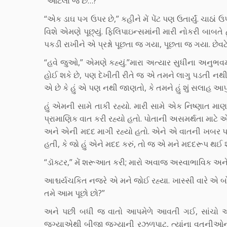
“આટલા જ છે…?”
“એક ડાઘ પગ ઉપર છે,” કહીને મેં પેંટ પણ ઉતાર્યું. ચાઠા
વિશે એમણે પૂછ્યું. ફિલિપાઇન્સમાંની મારી નોકરી બાબત
પકડી રાખીને એ પ્રશ્નો પૂછતા જ ગયા, પૂછતા જ ગયા. છેવટે 
“હવે જુઓ,” એમણે કહ્યું.”મારા અત્યાર સુધીના અનુભ
હોઈ શકે છે, પણ દેખીતી રીતે જ એ તમને લાગુ પડતી નથ
એ છે કે હું એ પણ નથી જાણતો, કે તમને હું શું સલાહ આપું
હું એમની સામે તાકી રહ્યો. મારી સામે એક નિષ્ણાત
પ્રામાણિક વાત કરી રહ્યો હતો. પોતાની અસમર્થતા માટે એ ક
અને એની મદદ માગી રહ્યો હતો. એને એ વાતની ખબર પણ
હતી, કે જો હું એને મદદ કરું, તો જ એ મને મદદરૂપ થઈ શ
“ડૉક્ટર,” મેં શરૂઆત કરી; મારો અવાજ અસ્વાભાવિક અને વિ
આશ્ચર્યચકિત નજરે એ મને જોઈ રહ્યા. ખાસ્સી વારે એ બ
તમે આમ પૂછો છો?”
અને પછી બધી જ વાતો આપમેળે આવતી ગઈ, સાંચો અને 
જગ્યાએથી બીજી જગ્યાની રઝળપાટ, ત્યાંના વતનીઓના મ