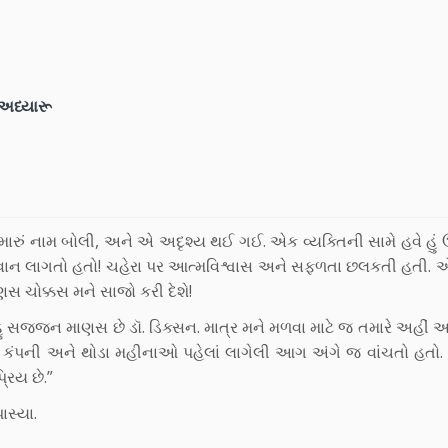
શ અધ્યારૂ
રું નામ બોલી, અને એ અદૃશ્ય થઈ ગઈ. એક વ્યક્તિની સામે હવે હું
ાન લાગતો હતો! ચહેરા પર આત્મવિશ્વાસ અને સફળતા છલકતી હતી. એક
સ ચોક્કસ મને સાજો કરી દેશે!
. બહુ સજ્જન માણસ છે ડૉ. ડિક્સન. માત્ર મને મળવા માટે જ તમારે અહીં આવ
 કંપની અને થોડા મહીનાઓ પહેલાં લાગેલી આગ અંગે જ વાંચતો હતો. 
રિય છે.”
ાસ્યા.