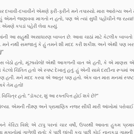
ં ઉપર દબાવી-દબાવીને એમણે ફરી-ફરીને મને તપાસ્યો. મારા આરોગ્ય અને મા
ે હું એમને જણાવવા માગતો ન હતો, પણ એ ત્યાં સુધી પહોંચીને જ રહ્ય
એમણે કપડાં પહેરી લેવા કહ્યું.
વમાંની આ સહુથી અસાધારણ બાબત છે. આવા ચાઠાં માટે કેટલીક બાબતો
ી. મને નથી સમજાતું કે હું તમને શી મદદ કરી શકીશ. અને એથી પણ 
!”
 માણસ બેઠો હતો, મૂંઝાયેલો! એથી આગળની વાત એ હતી, કે એ માણસ 
ેટલો ચિંતિત હતો એ સ્પષ્ટ દેખાતું હતું. હું એની સામે દરદીના રૂપમાં 
 હતી. મને મદદ કરવા એ આતુર પણ હતો. એક વાત મારા મનમાં સ્પષ્ટ
કે તેમ હતો!
ચિત્ર હતો. “ડૉક્ટર, શું આ રક્તપિત્ત હોઈ શકે છે?”
ોલ્યા. એમની તીક્ષ્ણ અને પ્રામાણિક નજર સીધી મારી આંખોમાં પરોવાઈ
કેરિટા વિશે; એ ટાપુ પરનાં ચાર વર્ષો, ઉપરથી આવતા હુકમ પ્રમ
કાનોમાં ગાળેલી રાતો; કે પછી લાંબી કુચ પછી કોઈ નાનકડા ગામની 