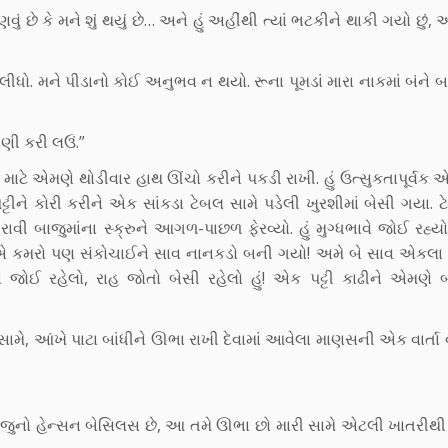
 છે કે મને શું થયું છે… અને હું અહીંથી ત્યાં ભટકીને થાકી ગયો છું, 
ધો. મને પીડાનો કોઈ અનુભવ ન થયો. રૂના પૂમડાં મારા નાકમાં બંને બ
ણી કરી લઉં.”
 માટે એમણે થોડીવાર હાથ ઊંચો કરીને પકડી રાખી. હું ઉત્સુકતાપૂર્વક
ટ્ટીને કોરી કરીને એક સાંકડા ટેબલ સામે પડેલી ખુરશીમાં બેસી ગયા.
ભરાવી બાજુમાંના સ્ક્રુને આગળ-પાછળ ફેરવ્યો. હું મુગ્ધભાવે જોઈ રહ્ય
તા એ કમરો પણ સંકોચાઈને સાવ નાનકડો બની ગયો! અમે બે સાવ એકલા 
જોઈ રહેલો, રાહ જોતો બેસી રહેલો હું! એક પટ્ટી કાઢીને એમણે બી
ામે, આંખે પાટા બાંધીને ઊભા રાખી દેવામાં આવેલા માણસની એક વાર્તા વર્
નો હેન્સન બેસિલસ છે, આ તમે ઊભા છો મારી સામે એટલી ખાતરીથી હું 