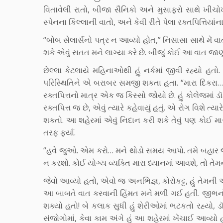
વિતાવેલી રાતો, બીજા સૈનિકો અને મુસાફરો સાથે ખીચોખ
સ્પેનના કિલ્લાની વાતો, અને કેવી રીતે પેલા રક્તપિત્તિયાંન
“બોબ સેલાર્સનો પત્ર ન આવ્યો હોત,” નિસાસા સાથે મેં
શકે એવું સતત મને લાગ્યા કરે છે. બીજું કોઈ આ વાત જા
છેલ્લા કેટલાયે મહિનાઓથી હું નર્કમાં જીવી રહ્યો હતો.
પરિસ્થિતિને એ બરાબર સમજી શકતા હતા. “મારા દિકરા…,” 
રક્તપિત્તનો માત્ર એક જ કિસ્સો જોયો છે. હું કોલેજમાં
રક્તપિત્ત જ છે, એવું ત્યારે કહેવાયું હતું. એ રોગ વિશે ત્યા
શકતો. આ શહેરમાં એવું નિદાન કરી શકે તેવું પણ કોઈ મા
તરફ ફર્યા.
“હવે જુઓ. એમ કરો… મને થોડો સમય આપો. તમે બહાર જ
ન કરશો. કોઈ યોગ્ય વ્યક્તિ મારા ધ્યાનમાં આવશે, તો તે
જેવો આવ્યો હતો, એવો જ અનભિજ્ઞ, કોરોકટ્ટ, હું તેમ
આ બાબતે વાત કરવાની હિંમત મને મળી ગઈ હતી. જીભનો ચો
શક્યો હતો! બે કલાક સુધી હું શેરીઓમાં ભટકતો રહ્યો, 
સંજોગોમાં, કેવા કામ અંગે હું આ શહેરમાં ખેંચાઈ આવ્ય