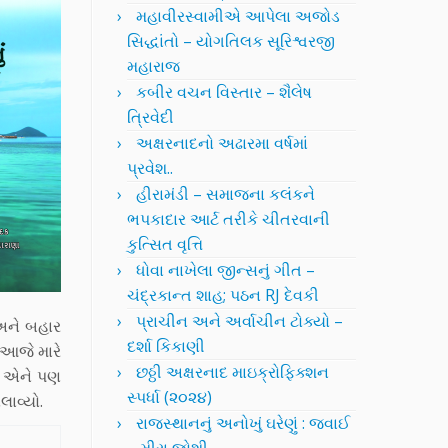
મહાવીરસ્વામીએ આપેલા અજોડ
સિદ્ધાંતો – યોગતિલક સૂરિશ્વરજી
મહારાજ
કબીર વચન વિસ્તાર – શૈલેષ
ત્રિવેદી
અક્ષરનાદનો અઢારમા વર્ષમાં
પ્રવેશ..
હીરામંડી – સમાજના કલંકને
ભપકાદાર આર્ટ તરીકે ચીતરવાની
કુત્સિત વૃત્તિ
ધોવા નાખેલા જીન્સનું ગીત –
ચંદ્રકાન્ત શાહ; પઠન RJ દેવકી
પ્રાચીન અને અર્વાચીન ટોક્યો –
 અને બહાર
દર્શા કિકાણી
 આજે મારે
છઠ્ઠી અક્ષરનાદ માઇક્રોફિક્શન
ં એને પણ
સ્પર્ધા (૨૦૨૪)
ાવ્યો.
રાજસ્થાનનું અનોખું ઘરેણું : જવાઈ