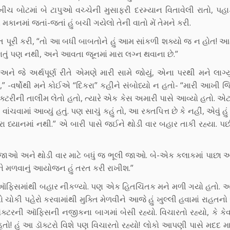
ીચ બોટમાં બે ટાપુઓ વચ્ચેની મુસાફરી દરમ્યાન વિતાવેલી રાતો, પહા
ા મકાનમાં જતાં-જતાં હું બચી ગયેલો તેની વાતો મેં તેમને કરી.
 વાત પૂરી કરી, “તો આ બધી બાબતોને હું આમ સાંકળી શક્યો જ ન હોત!
ણતું પણ નથી, અને આવતા જૂનમાં મારા લગ્ન થવાના છે.”
 અને જે અર્થપૂર્ણ રીતે એમણે મારી સામે જોયું, એના પરથી મને લાગ્યું
-વર્ષોથી મને કોઈએ “દિકરા” કહીને સંબોધ્યો ન હતો- “મારી આખી જિંદ
 ડૉક્ટરીની તાલીમ લેતો હતો, ત્યારે એક કેસ અમારી પાસે આવ્યો હતો. એ
રે વાંચવામાં આવ્યું હતું. પણ સાચું કહું તો, આ રક્તપિત્ત છે કે નહીં, એવું હ
રા ધ્યાનમાં નથી.” એ બારી પાસે જઈને થોડી વાર બહાર તાકી રહ્યા. પ
ાઓ અને થોડી વાર માટે બધું જ ભૂલી જાઓ. બે-એક કલાકમાં પાછા આવ
મને મળવાનું આયોજન હું તરત કરી રાખીશ.”
ની ઑફિસમાંથી બહાર નીકળ્યો. પણ એક હિતચિંતક મને મળી ગયો હતો. અ
કી પહેરો કરવામાંથી મુક્તિ મેળવીને આજે હું ખુલ્લી હવામાં રાહતનો
ડૉક્ટરની ઑફિસની નજીકના બાગમાં બેસી રહ્યો. વિચારતો રહ્યો, કે કેવ
ો હતો! હું આ ડૉક્ટરો વિશે પણ વિચારતો રહ્યો! લોકો આપણી પાસે મદદ 