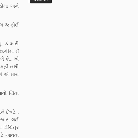
ડોમાં અને
 આમ જ હોઈ
, કે મારી
ગીમાં મેં
ટલે કે… એ
ું કહી નથી
છી એ મારા
ો. ચિંતા
ને છેવટે…
 શ્વાસ લઈ
ા વિચિત્ર
માટે આવતા