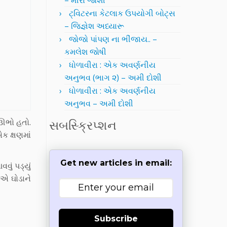
– મીરા જોશી
ટ્વિટરના કેટલાક ઉપયોગી બોટ્સ
– જિજ્ઞેશ અધ્યારૂ
જોજો પાંપણ ના ભીંજાય.. –
કમલેશ જોષી
ધોળાવીરા : એક અવર્ણનીય
અનુભવ (ભાગ ૨) – અમી દોશી
ધોળાવીરા : એક અવર્ણનીય
અનુભવ – અમી દોશી
 ઊભો હતો.
સબસ્ક્રિપ્શન
 ક્ષણમાં
Get new articles in email:
વું પડ્યું
એ ઘોડાને
Subscribe