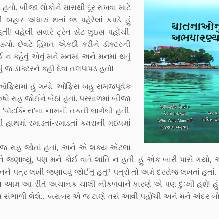
હતો. બીજા લોકોને મારાથી દૂર રાખવા માટે
હાર અંધારું થતાં જ પહેરેલાં કપડે હું
 વહેલી સવારે ટ્રેન સેંટ લુઇસ પહોંચી.
હ્યો. છેવટે હિંમત એકઠી કરીને ડૉક્ટરની
 ન કહેવું એવું મને મનમાં અને મનમાં થતું
ધું જ ડૉક્ટરને કહી દેવા તલપાપડ હતો!
ી ઑફિસમાં હું ગયો. ઓફિસ બહુ સમજપૂર્વક
ો રાહ જોઈને બેઠાં હતાં. પરસાળમાં બીજા
‘વૉટકિન્સ’ના નામની તકતી લાગેલી હતી.
પી હાથમાં રમાડતાં-રમાડતાં કમરાની મધ્યમાં
ર મારી જ રાહ જોતાં હતાં, અને એ શક્ય એટલા
ે જણાવ્યું, પણ મને કોઈ વાતે શાંતિ ન હતી. હું એક બારી પાસે ગયો,
ે પત્ર લખી જણાવવું જોઈતું હતું? પત્રો તો અમે દરરોજ લખતાં હતાં.
ા આમ આ રીતે અચાનક ચાલી નીકળવાને કારણે એ પણ દુઃખી હશે! હુ
 સંભાળી લેશે… બરાબર એ જ ટાણે નર્સ આવી પહોંચી અને મને અંદર બોલ