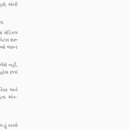
હશે, એની
તા.
ાં મેડિકલ
ક્ટિસ શરૂ
તેઓ જરૂર
ેશે નહીં,
હોવા છતાં
રિયા અને
 હતા. એક-
હું રહ્યો