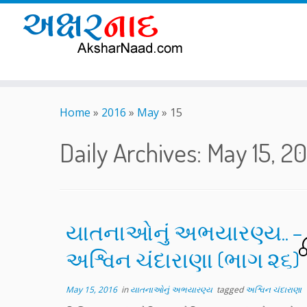
Skip
to
Home
»
2016
»
May
»
15
content
Daily Archives:
May 15, 20
યાતનાઓનું અભયારણ્ય.. – પે
અશ્વિન ચંદારાણા (ભાગ ૨૬)
May 15, 2016
in
યાતનાઓનું અભયારણ્ય
tagged
અશ્વિન ચંદારાણા