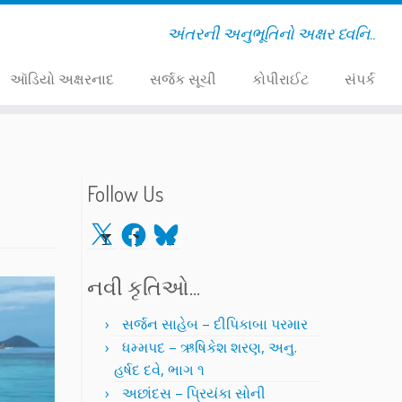
અંતરની અનુભૂતિનો અક્ષર ધ્વનિ..
ઑડિયો અક્ષરનાદ
સર્જક સૂચી
કોપીરાઈટ
સંપર્ક
Follow Us
X
Facebook
Bluesky
નવી કૃતિઓ…
સર્જન સાહેબ – દીપિકાબા પરમાર
ધમ્મપદ – ઋષિકેશ શરણ, અનુ.
હર્ષદ દવે, ભાગ ૧
અછાંદસ – પ્રિયંકા સોની