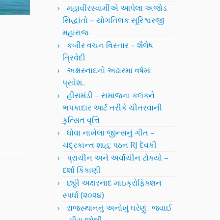
મહાવીરસ્વામીએ આપેલા અજોડ
સિદ્ધાંતો – યોગતિલક સૂરિશ્વરજી
મહારાજ
કબીર વચન વિસ્તાર – શૈલેષ
ત્રિવેદી
અક્ષરનાદનો અઢારમા વર્ષમાં
પ્રવેશ..
હીરામંડી – સમાજના કલંકને
ભપકાદાર આર્ટ તરીકે ચીતરવાની
કુત્સિત વૃત્તિ
ધોવા નાખેલા જીન્સનું ગીત –
ચંદ્રકાન્ત શાહ; પઠન RJ દેવકી
પ્રાચીન અને અર્વાચીન ટોક્યો –
દર્શા કિકાણી
છઠ્ઠી અક્ષરનાદ માઇક્રોફિક્શન
સ્પર્ધા (૨૦૨૪)
રાજસ્થાનનું અનોખું ઘરેણું : જવાઈ