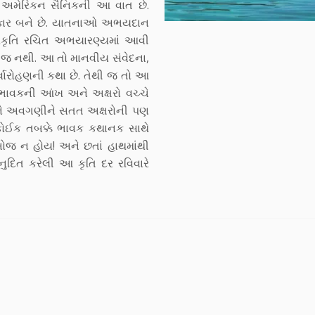
એક અમેરિકન સૈનિકની આ વાત છે.
ો શિકાર બને છે. યાતનાઓ અભયદાન
 પ્રકૃતિ રચિત અભયારણ્યમાં આવી
 જ નથી. આ તો માનવીય સંવેદના,
વારોહણની કથા છે. તેથી જ તો આ
 ભાવકની આંખ અને અક્ષરો વચ્ચે
ને અવગણીને સતત અક્ષરોની પણ
ક-કોઈક તબક્કે ભાવક કથાનક સાથે
ોજ ન હોય! અને છતાં હાથમાંથી
નુદિત કરેલી આ કૃતિ દર રવિવારે