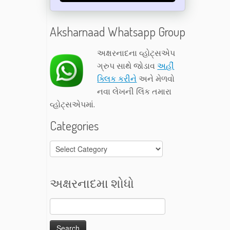
Aksharnaad Whatsapp Group
અક્ષરનાદના વ્હોટ્સએપ
ગ્રુપ સાથે જોડાવ
અહીં
ક્લિક કરીને
અને મેળવો
નવા લેખની લિંક તમારા
વ્હોટ્સએપમાં.
Categories
Categories
અક્ષરનાદમા શોધો