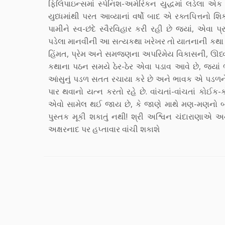
ફિલિપાઇન્સમાં સ્પેનિશ-અમેરિકન યુદ્ધમાં લડેલા 
યુધ્ધમાંથી પરત આવ્યાનાં વર્ષો બાદ એ રક્તપિત્તન
પામીને સ્વ-છંદે સ્વૈરવિહાર કરી રહી છે જ્યાં, એવા
પડેલા માનવીની આ સત્યકથા ખરેખર તો યાતનાની કથા
હિંમત, પ્રેમ અને સમજણના અપરિમેય વિકાસની, ઊર્ધ્
કથાના પઠન સમયે ઠેર-ઠેર એવા પડાવ આવે છે, જ્યાં
આંસુનું પડળ સતત રચાયા કરે છે અને ભાવક એ પડળ
પાર થવાનો યત્ન કરતો રહે છે. વાંચતાં-વાંચતાં કોઈ
એવો સામેલ થઈ જાય છે, કે જાણે માથે મણ-મણનો બ
પુસ્તક મૂકી શકાતું નથી! શ્રી અશ્વિન ચંદારાણાએ અ
અક્ષરનાદ પર હપ્તાવાર વાંચી શકાશે