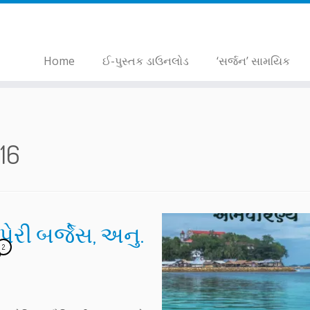
Home
ઈ-પુસ્તક ડાઉનલોડ
‘સર્જન’ સામયિક
16
રી બર્જેસ, અનુ.
2