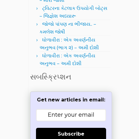
– મીરા જોશી
ટ્વિટરના કેટલાક ઉપયોગી બોટ્સ
– જિજ્ઞેશ અધ્યારૂ
જોજો પાંપણ ના ભીંજાય.. –
કમલેશ જોષી
ધોળાવીરા : એક અવર્ણનીય
અનુભવ (ભાગ ૨) – અમી દોશી
ધોળાવીરા : એક અવર્ણનીય
અનુભવ – અમી દોશી
સબસ્ક્રિપ્શન
Get new articles in email:
Subscribe