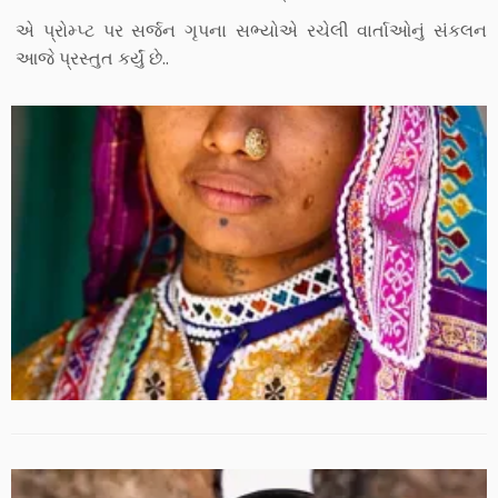
એ પ્રોમ્પ્ટ પર સર્જન ગૃપના સભ્યોએ રચેલી વાર્તાઓનું સંકલન
આજે પ્રસ્તુત કર્યું છે..