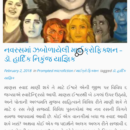
નવરસમાં ઝબોળાયેલી માઈક્રોફિક્શન –
14
ડૉ. હાર્દિક નિકુંજ યાજ્ઞિક
February 2, 2018
in
Prompted microfiction
/
માઈક્રો ફિક્શન
tagged
ડૉ. હાર્દિક
યાજ્ઞિક
માણસ સ્વાદ માણી શકે તે માટે ઈશ્વરે એની જીભ પર વિવિધ ૬
જગ્યાએ સ્વાદેન્દ્રિયો આપી. માણસ ઈશ્વરથી બે ડગલાં ઉપર ઉઠ્યો,
અને પોતાની અલ્પમતિ મુજબ સાહિત્યને વિવિધ રીતે માણી શકે તે
માટે ૯ રસ તેણે સર્જ્યા. વિવિધ પુસ્તકોમાં આ નવ રસની વિગતે
સમજ આપવામાં આવી છે. કોઈ એક વાનગીમાં બધા જ સ્વાદ આવી
શકે ખરાં? અથવા કોઈ એક જ પદાર્થને અલગ અલગ રીતે સજાવી ૬