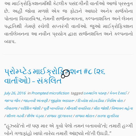
આ માઈક્રોફિક્શનમાઁથી કેટલીક પસંદગીની વાર્તાઓ આજે પ્રસ્તુત
છે.. અહીં જોવા મળશે એક જ ફોટાને આધારે અનેક સર્જકોના
પોતાના વિચારવિશ્વ, તેમની સર્જનાત્મકતા, કલ્પનાશક્તિ અને લેખન
પદ્ધતિથી તેમણે રચેલી સપ્તરંગી વાર્તાઓ. જુઓ માઈક્રોફિક્શન
વાર્તાલેખનના આ નવીન પ્રયોગ દ્વારા સર્જનશક્તિ અને કલ્પનાનો
વ્યાપ..
પ્રોમ્પ્ટેડ માઈક્રોફિક્શન #૮ (૨૬
17
વાર્તાઓ) – સંકલિત
July 26, 2016
in
Prompted microfiction
tagged
ઇસ્માઈલ પઠાણ
/
કેતન દેસાઈ
/
જલ્પા જૈન
/
જાહ્નવી અંતાણી
/
જીજ્ઞેશ અધ્યારૂ
/
દિવ્યેશ સોડવડીયા
/
નિમિષ વોરા
/
નીવારાજ
/
પરીક્ષિત જોશી
/
પૂર્વી બાબરિયા
/
મીનાક્ષી વખારિયા
/
મીરા જોશી
/
વિભાવન મહેતા
/
શીતલ ગઢવી
/
શૈલેષ પંડ્યા
/
સંજય ગુંદલાવકર
/
સંજય થોરાત
/
સરલા સુતરિયા
“હૂઝ્યો’તો નં! પણ માર એ કૂવો પેલો તમનં બતાવવો’તો; તમારી હગ્ગી
બોને ગળાફાંહો ખાધો તારેય તમારી આંછ્યો નો’તી ઉઘડી..”