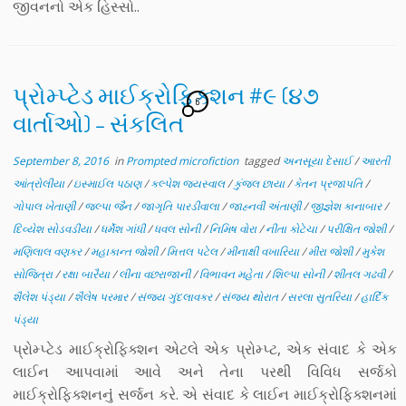
જીવનનો એક હિસ્સો..
પ્રોમ્પ્ટેડ માઈક્રોફિક્શન #૯ (૪૭
6
વાર્તાઓ) – સંકલિત
September 8, 2016
in
Prompted microfiction
tagged
અનસૂયા દેસાઈ
/
આરતી
આંત્રોલીયા
/
ઇસ્માઈલ પઠાણ
/
કલ્પેશ જયસ્વાલ
/
કુંજલ છાયા
/
કેતન પ્રજાપતિ
/
ગોપાલ ખેતાણી
/
જલ્પા જૈન
/
જાગૃતિ પારડીવાલા
/
જાહ્નવી અંતાણી
/
જીજ્ઞેશ કાનાબાર
/
દિવ્યેશ સોડવડીયા
/
ધર્મેશ ગાંધી
/
ધવલ સોની
/
નિમિષ વોરા
/
નીતા કોટેચા
/
પરીક્ષિત જોશી
/
મણિલાલ વણકર
/
મહાકાન્ત જોશી
/
મિત્તલ પટેલ
/
મીનાક્ષી વખારિયા
/
મીરા જોશી
/
મુકેશ
સોજિત્રા
/
રક્ષા બારૈયા
/
લીના વછરાજાની
/
વિભાવન મહેતા
/
શિલ્પા સોની
/
શીતલ ગઢવી
/
શૈલેશ પંડ્યા
/
શૈલેષ પરમાર
/
સંજય ગુંદલાવકર
/
સંજય થોરાત
/
સરલા સુતરિયા
/
હાર્દિક
પંડ્યા
પ્રોમ્પ્ટેડ માઈક્રોફિક્શન એટલે એક પ્રોમ્પ્ટ, એક સંવાદ કે એક
લાઈન આપવામાં આવે અને તેના પરથી વિવિધ સર્જકો
માઈક્રોફિક્શનનુંં સર્જન કરે. એ સંવાદ કે લાઈન માઈક્રોફિક્શનમાં