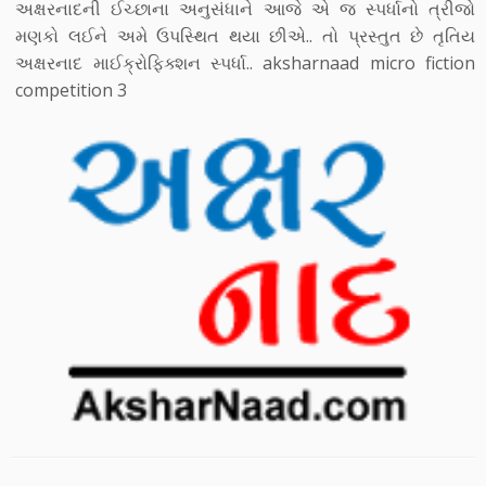
અક્ષરનાદની ઈચ્છાના અનુસંધાને આજે એ જ સ્પર્ધાનો ત્રીજો
મણકો લઈને અમે ઉપસ્થિત થયા છીએ.. તો પ્રસ્તુત છે તૃતિય
અક્ષરનાદ માઈક્રોફિક્શન સ્પર્ધા.. aksharnaad micro fiction
competition 3