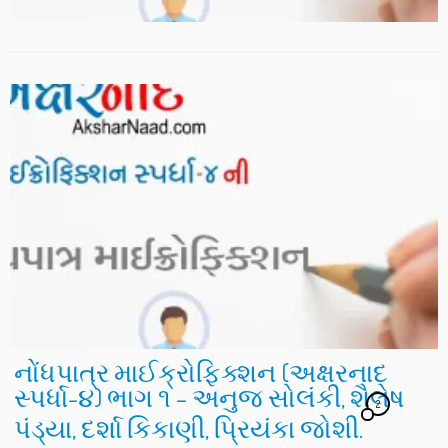
નોંધપાત્ર માઈક્રોફિક્શન (અક્ષરનાદ
સ્પર્ધા-૪) ભાગ ૧ – અનુજ સોલંકી, શૈલેષ
2
પંડ્યા, દર્શા કિકાણી, પ્રિયંકા જોશી.