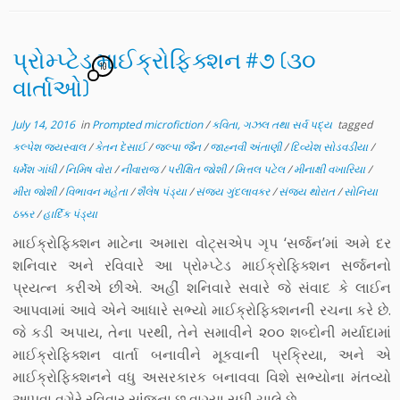
પ્રોમ્પ્ટેડ માઈક્રોફિક્શન #૭ (૩૦
10
વાર્તાઓ)
July 14, 2016
in
Prompted microfiction
/
કવિતા, ગઝલ તથા સર્વ પદ્ય
tagged
કલ્પેશ જયસ્વાલ
/
કેતન દેસાઈ
/
જલ્પા જૈન
/
જાહ્નવી અંતાણી
/
દિવ્યેશ સોડવડીયા
/
ધર્મેશ ગાંધી
/
નિમિષ વોરા
/
નીવારાજ
/
પરીક્ષિત જોશી
/
મિત્તલ પટેલ
/
મીનાક્ષી વખારિયા
/
મીરા જોશી
/
વિભાવન મહેતા
/
શૈલેષ પંડ્યા
/
સંજય ગુંદલાવકર
/
સંજય થોરાત
/
સોનિયા
ઠક્કર
/
હાર્દિક પંડ્યા
માઈક્રોફિક્શન માટેના અમારા વોટ્સએપ ગૃપ ‘સર્જન’માં અમે દર
શનિવાર અને રવિવારે આ પ્રોમ્પ્ટેડ માઈક્રોફિક્શન સર્જનનો
પ્રયત્ન કરીએ છીએ. અહીં શનિવારે સવારે જે સંવાદ કે લાઈન
આપવામાં આવે એને આધારે સભ્યો માઈક્રોફિક્શનની રચના કરે છે.
જે કડી અપાય, તેના પરથી, તેને સમાવીને ૨૦૦ શબ્દોની મર્યાદામાં
માઈક્રોફિક્શન વાર્તા બનાવીને મૂકવાની પ્રક્રિયા, અને એ
માઈક્રોફિક્શનને વધુ અસરકારક બનાવવા વિશે સભ્યોના મંતવ્યો
આપવા વગેરે રવિવાર સાંંજના છ વાગ્યા સુધી ચાલે છે.