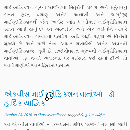
માઈક્રોફિક્શન ગ્રૂપ ‘સર્જન’ના મિત્રોની ધગશ અને મહેનતનું
સતત ફરતુ વલોણું અનેક અનોખી અને અંગ્રેજી
માઈક્રોફિક્શનની જેમ ‘આઉટ ઑફ ધ બોક્સ’ માઈક્રોફિક્શન
સતત આપી રહ્યું છે. ગત અઠવાડીયે અમે એક વિડીયોને આધારે
માઈક્રોફિક્શન લખવાનો પ્રયોગ કર્યો. અહીં પહેલા એ વિડીયો
મૂક્યો છે અને પછી તેના આધારે લખાયેલી અનેક અવનવી
માઈક્રોફિક્શન્સ મૂકી છે. સંજોગોવશાત ગ્રૂપની માઈક્રોફિક્શન
વાર્તાઓ ઘણા વખતે અક્ષરનાદ પર પ્રસિદ્ધ કરી રહ્યાં છીએ. તો
આવો માણીએ આ સહિયારો પ્રયાસ..
એકવીસ માઈક્રોફિક્શન વાર્તાઓ – ડૉ.
14
હાર્દિક યાજ્ઞિક
October 26, 2016
in
Short Microfiction
tagged
ડૉ. હાર્દિક યાજ્ઞિક
આ એકવીસ વાર્તાઓ – ડ્રેબલ્સના શીર્ષક ‘સર્જન’ ગ્રૂપમાં જોડી