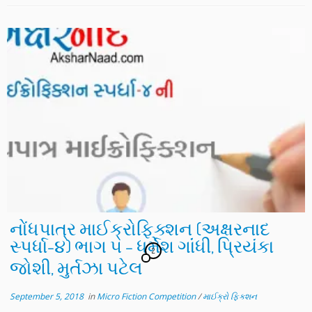
નોંધપાત્ર માઈક્રોફિક્શન (અક્ષરનાદ
સ્પર્ધા-૪) ભાગ ૫ – ધર્મેશ ગાંંધી, પ્રિયંકા
2
જોશી, મુર્તઝા પટેલ
September 5, 2018
in
Micro Fiction Competition
/
માઈક્રો ફિક્શન