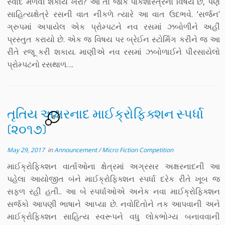
સ્વાદ મેળવી શકાય ખરા? આ તો જોકે પાકશાસ્ત્રનો વિષય છે, પણ
સાહિત્યક્ષેત્રે રસની વાત નીકળે ત્યારે આ વાત ઉદભવે. ‘સર્જન’
ગ્રુપમાં અપાયેલ એક પ્રોમ્પટને નવ રસમાં ઝબોળીને અહીં
પ્રસ્તુત કરાયો છે. એક જ વિષય પર બ્રેઈન સ્ટોર્મિગ કરીને જ આ
રીતે રજૂ કરી શકાય. માણીએ નવ રસમાં ઝબોળાઈને પીરસાયેલો
પ્રોમ્પટનો રસથાળ….
તૃતિય અક્ષરનાદ માઈક્રોફિક્શન સ્પર્ધા
6
(૨૦૧૭)
May 29, 2017
in
Announcement
/
Micro Fiction Competition
માઈક્રોફિક્શન વાર્તાઓના ક્ષેત્રમાં અગ્રસર અક્ષરનાદની આ
પહેલા આયોજીત બંને માઈક્રોફિક્શન સ્પર્ધા દરેક રીતે ખૂબ જ
સફળ રહી હતી.. આ બે સ્પર્ધાઓએ અનેક નવા માઈક્રોફિક્શન
સર્જકો આપણી ભાષાને આપ્યા છે. નવોદિતોને તક આપવાની અને
માઈક્રોફિક્શન સાહિત્ય સ્વરૂપને વધુ લોકભોગ્ય બનાવવાની