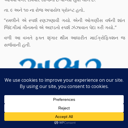
તા. ૯ અને ૧૦ ના રોજ અપાયેલ પ્રોમ્પ્ટ હતો..
“રમલીને એ સ્પર્શ રણઝણાવી ગયો. એની ઓગણીસ વર્ષની શાંત
જિંદગીમાં ગૌતમનો એ અછડતો સ્પર્શ ઝંઝાવાત પેદા કરી ગયો..”
વળી આ વખતે ફક્ત શૃંગાર થીમ આધારીત માઈક્રોફિક્શન જ
સર્જવાની હતી.