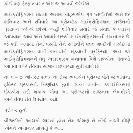
કોઈ પણ ફેરફાર વગર એમ જ આવવી જોઈએ.
માઈક્રોફિક્શન માટેના અમારા વોટ્સએપ ગૃપ ‘સર્જન’માં અમે દર
શનિવાર અને રવિવારે આ પ્રોમ્પ્ટેડ માઈક્રોફિક્શન સર્જનનો
પ્રયત્ન કરીએ છીએ. અહીં શનિવારે સવારે જે સંવાદ કે લાઈન
આપવામાં આવે એને આધારે સભ્યો માઈક્રોફિક્શનની રચના કરે છે.
જે કડી અપાય, તેના પરથી, તેને સમાવીને ૨૦૦ શબ્દોની મર્યાદામાં
માઈક્રોફિક્શન વાર્તા બનાવીને મૂકવાની પ્રક્રિયા, અને એ
માઈક્રોફિક્શનને વધુ અસરકારક બનાવવા વિશે સભ્યોના મંતવ્યો
આપવા વગેરે રવિવાર સાંંજના છ વાગ્યા સુધી ચાલે છે.
તા. ૬ – ૭ ઑગસ્ટ ૨૦૧૬ ના રોજ અપાયેલ પ્રોમ્પ્ટ પોતે જ વાર્તાના
ટ્વિસ્ટ પ્રકારનો, નિર્ણાયક હતો.. ફક્ત વાર્તાના ક્લાઈમેક્સમાં
ઉપયોગ કરી શકાય એવા આ પ્રોમ્પ્ટનો સર્જનના લેખકોએ
અનેકવિધ રીતે ઉપયોગ કર્યો.
પ્રોમ્પ્ટ હતો..
વીજળીનો આંચકો લાગ્યો હોય તેમ એમણે તે નીચે નાંખી દીધું!
એમને અચાનક સાંભર્યું કે આ…