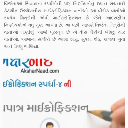
વિજેતાઓ સિવાયના સ્પર્ધકોની પણ નિર્ણાયકોનું ધ્યાન ખેંચનારી
કેટલીક ઉલ્લેખનીય માઈક્રોફિક્શન વાર્તાઓ. આ વીસેક વાર્તાઓ
સ્પર્ધક મિત્રોની એવી માઈક્રોફિક્શન છે જેને આદરણીય
નિર્ણાયકોએ વધુ ગુણ આપ્યા છે. આ પછી આપણે વિજેતા મિત્રોની
વાર્તાઓ માણીશું. આજે પ્રસ્તુત છે એ વીસ પૈકીની બીજી ચાર
વાર્તાઓ. આજના સર્જકો છે આશા શાહ, સુષમા શેઠ, કાજલ ભુવા
અને વિષ્ણુ ભાલિયા.