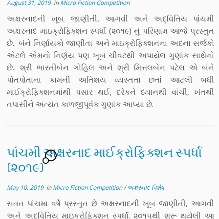
August 31, 2019
in
Micro Fiction Competition
અક્ષરનાદની ખૂબ જાણીતી, આગવી અને અદ્વિતિય પાંચમી
અક્ષરનાદ માઇક્રોફિક્શન સ્પર્ધા (૨૦૧૯) નું પરિણામ આજે પ્રસ્તુત
છે.. બંને નિર્ણાયકો જાણીતા અને માઇક્રોફિક્શનના અદના સર્જકો
એટલે એમનો નિર્ણય પણ ખૂબ ચીવટથી અપાયેલ ગુણાંક સાથેનો
છે.. શ્રી ભારતીબેન ગોહિલ અને શ્રી મિત્તલબેન પટેલ એ બંને
પોતપોતાના કામની અતિશય વ્યસ્તતા છતાં આટલી બધી
માઈક્રોફિક્શનમાંથી પસાર થઈ, દરેકને ધ્યાનથી વાંચી, ખંતથી
તપાસીને અત્યંત કાળજીપૂર્વક ગુણાંક આપ્યા છે.
પાંચમી અક્ષરનાદ માઈક્રોફિક્શન સ્પર્ધા
4
(૨૦૧૯)‌‌‌‌‌‌‌‌‌‌‌‌‌‌‌‌‌‌‌‌‌‌‌‌‌‌‌
May 10, 2019
in
Micro Fiction Competition
/
અક્ષરનાદ વિશેષ
સતત પાંચમા વર્ષે પ્રસ્તુત છે અક્ષરનાદની ખૂબ જાણીતી, આગવી
અને અદ્વિતિય માઇક્રોફિક્શન સ્પર્ધા. ૨૦૧૫થી શરૂ થયેલી આ