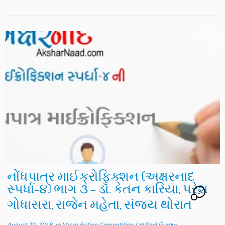
નોંધપાત્ર માઈક્રોફિક્શન (અક્ષરનાદ
સ્પર્ધા-૪) ભાગ ૩ – ડૉ. કેતન કારિયા, પરેશ
3
ગોધાસરા, રાજેન મહેતા, સંજય થોરાત
August 29, 2018
in
Micro Fiction Competition
/
માઈક્રો ફિક્શન