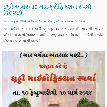
છઠ્ઠી અક્ષરનાદ માઇક્રોફિક્શન સ્પર્ધા
(૨૦૨૪)
February 6, 2024
in
Micro Fiction Competition
/
અક્ષરનાદ વિશેષ
ચાર વર્ષના અંતરાલ પછી પ્રસ્તુત છે અક્ષરનાદની આગવી ઓળખ
એવી માઇક્રોફિક્શન સ્પર્ધા – છઠ્ઠો મણકો.. વિગતો સાથેની કડીમાં
ક્લિક કરીને વાંચી શક્શો.