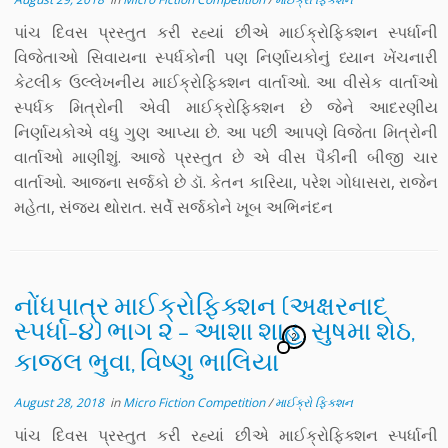
પાંચ દિવસ પ્રસ્તુત કરી રહ્યાં છીએ માઈક્રોફિક્શન સ્પર્ધાની
વિજેતાઓ સિવાયના સ્પર્ધકોની પણ નિર્ણાયકોનું ધ્યાન ખેંચનારી
કેટલીક ઉલ્લેખનીય માઈક્રોફિક્શન વાર્તાઓ. આ વીસેક વાર્તાઓ
સ્પર્ધક મિત્રોની એવી માઈક્રોફિક્શન છે જેને આદરણીય
નિર્ણાયકોએ વધુ ગુણ આપ્યા છે. આ પછી આપણે વિજેતા મિત્રોની
વાર્તાઓ માણીશું. આજે પ્રસ્તુત છે એ વીસ પૈકીની બીજી ચાર
વાર્તાઓ. આજના સર્જકો છે ડૉ. કેતન કારિયા, પરેશ ગોધાસરા, રાજેન
મહેતા, સંજય થોરાત. સર્વે સર્જકોને ખૂબ અભિનંદન
નોંધપાત્ર માઈક્રોફિક્શન (અક્ષરનાદ
સ્પર્ધા-૪) ભાગ ૨ – આશા શાહ, સુષમા શેઠ,
2
કાજલ ભુવા, વિષ્ણુ ભાલિયા
August 28, 2018
in
Micro Fiction Competition
/
માઈક્રો ફિક્શન
પાંચ દિવસ પ્રસ્તુત કરી રહ્યાં છીએ માઈક્રોફિક્શન સ્પર્ધાની