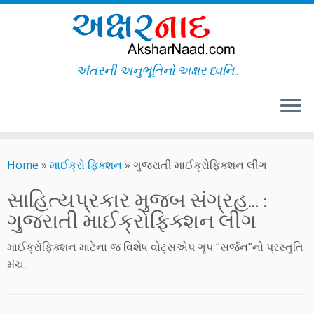
અંતરની અનુભૂતિનો અક્ષર ધ્વનિ..
Skip
to
Home
»
માઈક્રો ફિક્શન
»
ગુજરાતી માઈક્રોફિક્શન લીગ
content
સાહિત્યપ્રકાર મુજબ સંગ્રહ... :
ગુજરાતી માઈક્રોફિક્શન લીગ
માઈક્રોફિક્શન માટેના જ વિશેષ વોટ્સએપ ગૃપ “સર્જન”નો પ્રસ્તુતિ
મંચ..