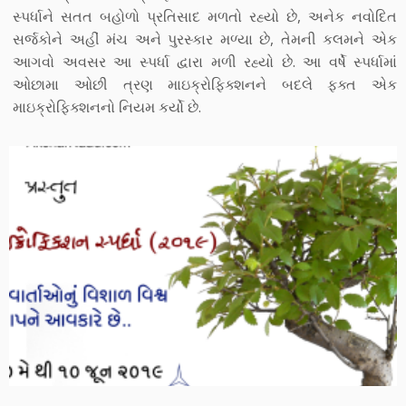
સ્પર્ધાને સતત બહોળો પ્રતિસાદ મળતો રહ્યો છે, અનેક નવોદિત
સર્જકોને અહીં મંચ અને પુરસ્કાર મળ્યા છે, તેમની કલમને એક
આગવો અવસર આ સ્પર્ધા દ્વારા મળી રહ્યો છે. આ વર્ષે સ્પર્ધામાં
ઓછામા ઓછી ત્રણ માઇક્રોફિક્શનને બદલે ફક્ત એક
માઇક્રોફિક્શનનો નિયમ કર્યો છે.