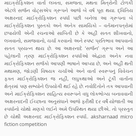
માઇક્રોફિક્શન વાર્તા લખતા, સમજતા, મથતા મિત્રોની ટોળકી
એટલે સર્જન વોટ્સએપ ગ્રૂપને આજે બે વર્ષ પૂરા થયા. દ્વિતિય
અક્ષરનાદ માઈક્રોફિક્શન સ્પર્ધા પછી બનેલા આ ગ્રૂપના બે
માઈક્રોફિક્શન પુસ્તકો અને અનેક સામયિકો – વર્તમાનપત્રોમાં
છપાયેલી એની રચનાઓ સાબિતી છે કે અહીં સતત શીખવાનો,
લખવાનો, સમજવાનો, ચર્ચા કરવાનો અને સ્પષ્ટ પ્રતિભાવ આપવાનો
સતત પ્રયત્ન થાય છે. આ અક્ષરનાદે ‘સર્જન’ ગ્રૂપ અને આ
પહેલાની ત્રણ માઈક્રોફિક્શન સ્પર્ધાઓ એદ્વારા અનેક નવા
માઈક્રોફિક્શન સર્જકો આપણી ભાષાને આપ્યા છે, અને અહીં થતી
મથામણ, જોડણી વિષયક ચર્ચાઓ અને વાર્તા સ્વરૂપનું વિવેચન
ફક્ત માઈક્રોફિક્શન જ નહીં, લઘુકથાઓ અને ટૂંકી વાર્તાના
ક્ષેત્રમાં પણ સભ્યોને ઉપયોગી થઈ રહે છે. નવોદિતોને તક આપવાની
અને માઈક્રોફિક્શન સાહિત્ય સ્વરૂપને વધુ લોકભોગ્ય બનાવવાની
અક્ષરનાદની ઈચ્છાના અનુસંધાને આજે ફરીથી દર વર્ષે યોજાતી આ
સ્પર્ધાનો ચોથો મણકો લઈને અમે ઉપસ્થિત થયા છીએ.. તો પ્રસ્તુત
છે ચોથી અક્ષરનાદ માઈક્રોફિક્શન સ્પર્ધા.. aksharnaad micro
fiction competition