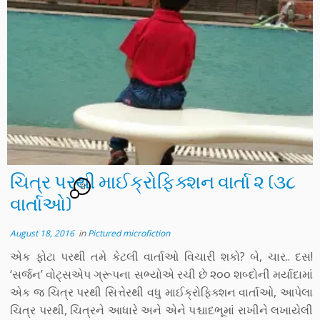
ચિત્ર પરથી માઈક્રોફિક્શન વાર્તા ૨ (૩૮
13
વાર્તાઓ)
August 18, 2016
in
Pictured microfiction
એક ફોટા પરથી તમે કેટલી વાર્તાઓ વિચારી શકો? બે, ચાર.. દસ!
‘સર્જન’ વોટ્સએપ ગ્રૂપના સભ્યોએ રચી છે ૨૦૦ શબ્દોની મર્યાદામાં
એક જ ચિત્ર પરથી સિત્તેરથી વધુ માઈક્રોફિક્શન વાર્તાઓ, આપેલા
ચિત્ર પરથી, ચિત્રને આધારે અને એને પશ્ચાદભૂમાં રાખીને લખાયેલી