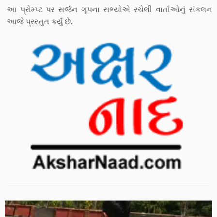
આ પ્રોમ્પ્ટ પર સર્જન ગૃપના સભ્યોએ રચેલી વાર્તાઓનું સંકલન
આજે પ્રસ્તુત કર્યું છે..