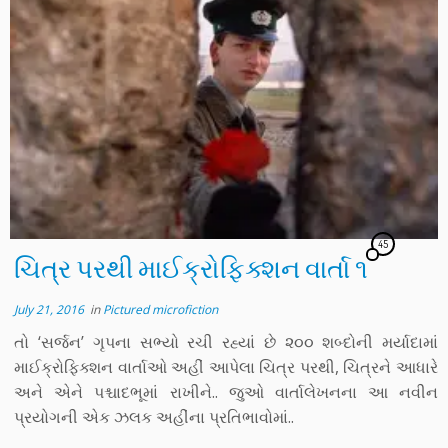
45
ચિત્ર પરથી માઈક્રોફિક્શન વાર્તા ૧
July 21, 2016
in
Pictured microfiction
તો ‘સર્જન’ ગૃપના સભ્યો રચી રહ્યાં છે ૨૦૦ શબ્દોની મર્યાદામાં
માઈક્રોફિક્શન વાર્તાઓ અહીં આપેલા ચિત્ર પરથી, ચિત્રને આધારે
અને એને પશ્ચાદભૂમાં રાખીને.. જુઓ વાર્તાલેખનના આ નવીન
પ્રયોગની એક ઝલક અહીંના પ્રતિભાવોમાં..