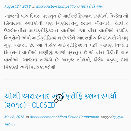
August 24, 2018
in
Micro Fiction Competition
/
માઈક્રો ફિક્શન
આજથી પાંચ દિવસ પ્રસ્તુત છે માઈક્રોફિક્શન સ્પર્ધાની વિજેતાઓ
સિવાયના સ્પર્ધકોની પણ નિર્ણાયકોનું ધ્યાન ખેંચનારી કેટલીક
ઉલ્લેખનીય માઈક્રોફિક્શન વાર્તાઓ. આ વીસ વાર્તાઓ સ્પર્ધક
મિત્રોની એવી માઈક્રોફિક્શન છે જેને આદરણીય નિર્ણાયકોએ વધુ
ગુણ આપ્યા છે. આ વીસેક માઈક્રોફિક્શન પછી આપણે વિજેતા
મિત્રોની વાર્તાઓ માણીશું. આજે પ્રસ્તુત છે એ વીસ પૈકીની ચાર
વાર્તાઓ. આજના સર્જકો છે અનુજ સોલંકી, શૈલેષ પંડ્યા, દર્શા
કિકાણી અને પ્રિયંકા જોશી.
ચોથી અક્ષરનાદ માઈક્રોફિક્શન સ્પર્ધા
6
(૨૦૧૮)‌‌‌‌‌‌‌‌‌‌‌‌‌‌‌‌‌‌‌‌‌‌‌‌‌‌‌ – CLOSED
May 6, 2018
in
Announcement
/
Micro Fiction Competition
tagged
જીજ્ઞેશ
અધ્યારૂ