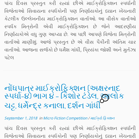
પાંચ દિવસ પ્રસ્તુત કરી રહ્યાં છીએ માઈક્રોફિક્શન સ્પર્ધાની
વિજેતાઓ સિવાયના સ્પર્ધકોની પણ નિર્ણાયકોનું ધ્યાન ખેંચનારી
કેટલીક ઉલ્લેખનીય માઈક્રોફિક્શન વાર્તાઓ. આ વીસેક વાર્તાઓ
સ્પર્ધક મિત્રોની એવી માઈક્રોફિક્શન છે જેને આદરણીય
નિર્ણાયકોએ વધુ ગુણ આપ્યા છે. આ પછી આપણે વિજેતા મિત્રોની
વાર્તાઓ માણીશું. આજે પ્રસ્તુત છે એ વીસ પૈકીની અંંતિમ ચાર
વાર્તાઓ. આજના સર્જકો છે ધર્મેશ ગાંંધી, પ્રિયંકા જોશી અને મુર્તઝા
પટેલ
નોંધપાત્ર માઈક્રોફિક્શન (અક્ષરનાદ
સ્પર્ધા-૪) ભાગ ૪ – કિશોર ટંડેલ, આલોક
2
ચટ્ટ, ધર્મેન્દ્ર કનાલા, દર્શન ગાંધી
September 1, 2018
in
Micro Fiction Competition
/
માઈક્રો ફિક્શન
પાંચ દિવસ પ્રસ્તુત કરી રહ્યાં છીએ માઈક્રોફિક્શન સ્પર્ધાની
વિજેતાઓ સિવાયના સ્પર્ધકોની પણ નિર્ણાયકોનું ધ્યાન ખેંચનારી