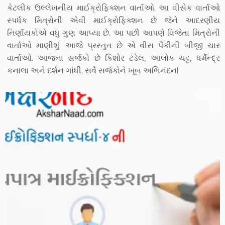
કેટલીક ઉલ્લેખનીય માઈક્રોફિક્શન વાર્તાઓ. આ વીસેક વાર્તાઓ
સ્પર્ધક મિત્રોની એવી માઈક્રોફિક્શન છે જેને આદરણીય
નિર્ણાયકોએ વધુ ગુણ આપ્યા છે. આ પછી આપણે વિજેતા મિત્રોની
વાર્તાઓ માણીશું. આજે પ્રસ્તુત છે એ વીસ પૈકીની બીજી ચાર
વાર્તાઓ. આજના સર્જકો છે કિશોર ટંડેલ, આલોક ચટ્ટ, ધર્મેન્દ્ર
કનાલા અને દર્શન ગાંધી. સર્વે સર્જકોને ખૂબ અભિનંદન!