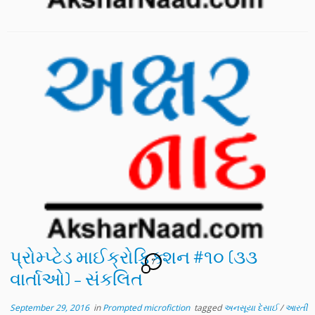
પ્રોમ્પ્ટેડ માઈક્રોફિક્શન #૧૦ (૩૩
7
વાર્તાઓ) – સંકલિત
September 29, 2016
in
Prompted microfiction
tagged
અનસૂયા દેસાઈ
/
આરતી