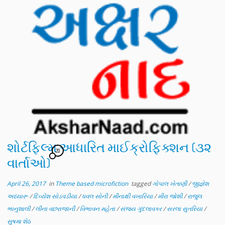
શોર્ટફિલ્મ આધારિત માઈક્રોફિક્શન (૩૨
20
વાર્તાઓ)
April 26, 2017
in
Theme based microfiction
tagged
ગોપાલ ખેતાણી
/
જીજ્ઞેશ
અધ્યારૂ
/
દિવ્યેશ સોડવડીયા
/
ધવલ સોની
/
મીનાક્ષી વખારિયા
/
મીરા જોશી
/
રાજુલ
ભાનુશાલી
/
લીના વછરાજાની
/
વિભાવન મહેતા
/
સંજય ગુંદલાવકર
/
સરલા સુતરિયા
/
સુષમા શેઠ