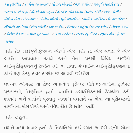
આંત્રોલીયા
/
કલ્પેશ જયસ્વાલ
/
ગોપાલ ખેતાણી
/
જલ્પા જૈન
/
જાગૃતિ પારડીવાલા
/
જાહ્નવી અંતાણી
/
ડૉ. નિલય પંડ્યા
/
દિવ્યેશ સોડવડીયા
/
ધર્મેશ ગાંધી
/
ધવલ સોની
/
નિમિષ વોરા
/
નીવારાજ
/
પરીક્ષિત જોશી
/
પૂર્વી બાબરિયા
/
ભાવિક રાદડિયા
/
મિત્તલ પટેલ
/
મીનાક્ષી વખારિયા
/
મીરા જોશી
/
રક્ષા બારૈયા
/
વિભાવન મહેતા
/
શિલ્પા સોની
/
શીતલ ગઢવી
/
શૈલેશ પંડ્યા
/
સંજય ગુંદલાવકર
/
સંજય થોરાત
/
સરલા સુતરિયા
/
સુષમા શેઠ
/
હેતલ
પરમાર
પ્રોમ્પ્ટેડ માઈક્રોફિક્શન એટલે એક પ્રોમ્પ્ટ, એક સંવાદ કે એક
લાઈન આપવામાં આવે અને તેના પરથી વિવિધ સર્જકો
માઈક્રોફિક્શનનુંં સર્જન કરે. એ સંવાદ કે લાઈન માઈક્રોફિક્શનમાં
કોઈ પણ ફેરફાર વગર એમ જ આવવી જોઈએ.
૨૦-૨૧ ઑગસ્ટ ના રોજ અપાયેલ પ્રોમ્પ્ટ પોતે જ વાર્તાના ટ્વિસ્ટ
પ્રકારનો, નિર્ણાયક હતો.. વાર્તાના ક્લાઈમેક્સમાં ઉપયોગ કરી
શકાય અને વાર્તાનો પ્રવાહ અવશ્ય પલટાવે જ એવા આ પ્રોમ્પ્ટનો
સર્જનના લેખકોએ અનેકવિધ રીતે ઉપયોગ કર્યો.
પ્રોમ્પ્ટ હતો..
વંશને ક્યાં ખબર હતી કે નિયતિએ કઈ રમત આદરી હતી! એના