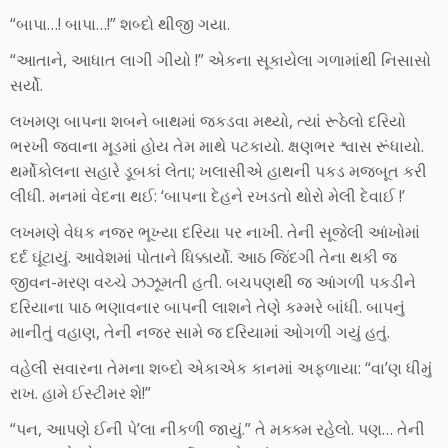
“બાપા…! બાપા…!” શબ્દો થીજી ગયા.
“આતાને, આધાત લાગી ગીયો !” એકના સૂકાયેલા ગળામાંથી નિસાસો
સર્યો.
લખમણ બાપના શબને બાથમાં જકડવા મથ્યો, ત્યાં રૂઠેલો દરિયો
ભરખી જવાના મૂડમાં હોય તેમ માથે પટકાયો. ક્ષણભર શ્વાસ રૂંધાયો.
થર્મોકોલના સહારે ડૂબકાં લેતા; ખલાસીએ હાથની પકડ મજબૂત કરી
લીધી. મનમાં વેદના થઈ: ‘બાપના દેહને રખડતો થોરો મેલી દેવાઈ !’
લખમણે વેધક નજર ભૂખ્યા દરિયા પર નાખી. તેની સૂજેલી આંખોમાં
દર્દ ઘૂંટાયું. આવેશમાં પોતાને ધિક્કાર્યો. આઠ જિંદગી તેના થકી જ
જીવન-મરણ વચ્ચે ઝઝૂમતી હતી. બચપણથી જ આંગળી પકડીને
દરિયાના પાઠ ભણાવનાર બાપની લાશને તેણે કમ્મરે બાંધી. બાપનું
માનીતું વહાણ, તેની નજર સામે જ દરિયામાં ઓગળી ગયું હતું.
વહેલી સવારના તેમના શબ્દો એકાએક કાનમાં અફળાયા: “વા’ણ ધીમું
રાખ. હામે ઈસ્ટીમર શે!”
“પન, આપણે ઈની પે’લા નીકળી જાયું.” તે મક્ક્મ રહેલો. પણ… તેની