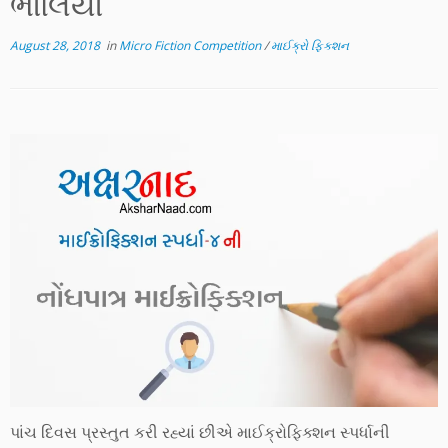
ભાલિયા
August 28, 2018
in
Micro Fiction Competition
/
માઈક્રો ફિક્શન
પાંચ દિવસ પ્રસ્તુત કરી રહ્યાં છીએ માઈક્રોફિક્શન સ્પર્ધાની