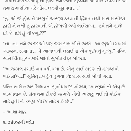
“બધાને મળે જ એવું ના હોય. તમે જેના કહેવામાં આવીને ઉપડો છો એ
તમારા માસીના ઘરે ચોથા લક્ષ્મીજી પધાર….”
“હં.. એ જે હોય તે પરભુને અરજી કરવાની હિંમત નથી મારા માસીએ
હારી ને નથી હું હારવાની એ હોંભળી લ્યો ભઈસા’બ… હવે તમે હાલો
છો કે પછી હું નીકળું..??”
“ના.. ના.. તમે જ જાઓ પણ જરા સંભાળીને જજો.. આ જુઓ છાપામાં
આજના સમાચાર.. બે આખલાની લડાઈમાં એક વૃધ્ધાનું મૃત્યુ..” પત્નિ
સામે ચિંતાતુર નજરે જોતાં સુબોધચંદ્ર બોલ્યા.
“આજકાલ ઢગાઉ બવ વધી ગ્યા છે. એનું કાંઈ કારણ તો હમજાવો
ભઈસા’બ…!” સુમિત્રાબહેન હળવા નિ:શ્વાસ સાથે બોલી ગયા.
પત્નિ સામે નજર મિલાવતા સુબોધચંદ્ર બોલ્યા, “કારણમાં તો એવું છે
ભાગ્યવાન કે, સંતાનમાં દીકરો જ મળે એવી અરજી થઈ તો કોઈક
માટે હતી ને કબૂલ કોઈક માટે થઈ છે…”
– આશા શાહ
૬. ઝાંઝરની જોડ