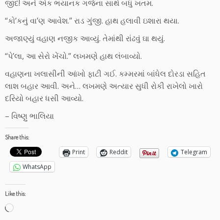
જીદ! અને એક ભયાનક ગર્જના સાથે બધું ખતમ.
“કો’કનું વા’ણ આવેશ.” રાડ ગુંજી. હાથ હલાવી ઇશારા થયા.
અજાણ્યું વહાણ નજીક આવ્યું. તેમાંથી રાંઢવું ઘા થયું.
“પે’લા, આ સેરો ખેંચો.” લખમણે હાથ લંબાવ્યો.
વહાણના ખલાસીની આંખો ફાટી ગઈ. કમ્મરમાં બાંધેલ દોરડા સહિત
લાશ બહાર આવી. અને… લખમણે અત્યાર સુધી રોકી રાખેલો ખારો
દરિયો બહાર ધસી આવ્યો.
– વિષ્ણુ ભાલિયા
Share this:
Print
Reddit
Telegram
WhatsApp
Like this:
Loading…