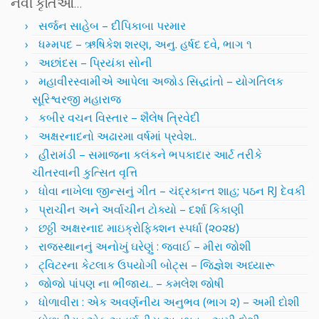
નવી કૃતિઓ…
સર્જન સાહેબ – દીપિકાબા પરમાર
ધમ્મપદ – ઋષિકેશ શરણ, અનુ. હર્ષદ દવે, ભાગ ૧
અછાંદસ – પ્રિયંકા સોની
મહાવીરસ્વામીએ આપેલા અજોડ સિદ્ધાંતો – યોગતિલક
સૂરિશ્વરજી મહારાજ
કબીર વચન વિસ્તાર – શૈલેષ ત્રિવેદી
અક્ષરનાદનો અઢારમા વર્ષમાં પ્રવેશ..
હીરામંડી – સમાજના કલંકને ભપકાદાર આર્ટ તરીકે
ચીતરવાની કુત્સિત વૃત્તિ
ધોવા નાખેલા જીન્સનું ગીત – ચંદ્રકાન્ત શાહ; પઠન RJ દેવકી
પ્રાચીન અને અર્વાચીન ટોક્યો – દર્શા કિકાણી
છઠ્ઠી અક્ષરનાદ માઇક્રોફિક્શન સ્પર્ધા (૨૦૨૪)
રાજસ્થાનનું અનોખું ઘરેણું : જવાઈ – મીરા જોશી
ટ્વિટરના કેટલાક ઉપયોગી બોટ્સ – જિજ્ઞેશ અધ્યારૂ
જોજો પાંપણ ના ભીંજાય.. – કમલેશ જોષી
ધોળાવીરા : એક અવર્ણનીય અનુભવ (ભાગ ૨) – અમી દોશી