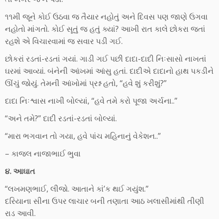
૧૧મી જૂને કોઈ ઉઠવા જ તૈયાર નહોતું અને દિવસ પણ જાણે ઉગવા
નહોતો માંગતો. કોઈ સૂતું જ હતું ક્યાં? આખી રાત કાલે છોકરા જતાં
રહશે એ વિચારવામાં જ સવાર પડી ગઈ.
છોકરાં રડતાં-રડતાં ગયાં. ગાડી ગઈ પછી દાદા-દાદી નિઃસાસો નાખતાં
ઘરમાં આવ્યાં. બંનેની આંખમાં આંસુ હતાં. દાદીએ દાદાનો હાથ પકડીને
ઊંચું જોયું. તેમની આંખોમાં પ્રશ્ન હતો, “હવે શું કરીશું?”
દાદા નિઃશ્વાસ નાખી બોલ્યાં, “હવે તમે કરો પૂજા અર્ચના..”
“અને તમે?” દાદી રડતાં-રડતાં બોલ્યાં.
“મારા ભગવાન તો ગયા, હવે પાંચ મહિનાનું વેકેશન..”
– કાજલ નાજાભાઈ ભુવા
૪. આઘાત
“લખમણભાઈ, લીજો. આતાને કાં’ક થઈ ગયુંશ.”
દરિયાના સીના ઉપર લાચાર બની તણાતા આઠ ખલાસીમાંથી તીણી
રાડ આવી.