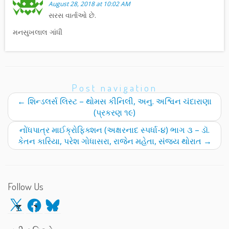
August 28, 2018 at 10:02 AM
સરસ વાર્તાઓ છે.
મનસુખલાલ ગાંધી
Post navigation
←
શિન્ડલર્સ લિસ્ટ – થોમસ કીનિલી, અનુ. અશ્વિન ચંદારાણા
(પ્રકરણ ૧૯)
નોંધપાત્ર માઈક્રોફિક્શન (અક્ષરનાદ સ્પર્ધા-૪) ભાગ ૩ – ડૉ.
કેતન કારિયા, પરેશ ગોધાસરા, રાજેન મહેતા, સંજય થોરાત
→
Follow Us
X
Facebook
Bluesky