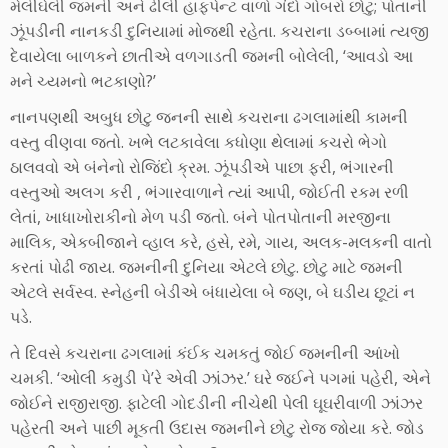
મેલીઘેલી જમની અને ઢીલી હાફપેન્ટ વાળો ગંદો ગોબરો છોટુ; પોતાની
ઝૂંપડીની નાનકડી દુનિયામાં મોજથી રહેતા. કચરાના ડબ્બામાં ત્યજી
દેવાયેલા બાળકને છાતીએ વળગાડતી જમની બોલેલી, ‘આવડો આ
મને ચ્યમનો ભટકાણો?’
નાનપણથી અબુધ છોટુ જનની સાથે કચરાના ઢગલામાંથી કામની
વસ્તુ વીણવા જતો. ખભે લટકાવેલા કધોણા થેલામાં કચરો ભેગો
ઠાલવવો એ બંનેનો રોજિંદો ક્રમ. ઝૂંપડીએ પાછા ફરી, ભંગારની
વસ્તુઓ અલગ કરી , ભંગારવાળાને ત્યાં આપી, જોઈતી રકમ રળી
લેતાં, ખાધાખોરાકીનો મેળ પડી જતો. બંને પોતપોતાની મરજીના
માલિક, એકબીજાને વ્હાલ કરે, હસે, રમે, ગાય, અલક-મલકની વાતો
કરતાં પોઢી જાય. જમનીની દુનિયા એટલે છોટુ. છોટુ માટે જમની
એટલે સર્વસ્વ. સ્નેહની બેડીએ બંધાયેલા બે જણ, બે ઘડીય છૂટાં ન
પડે.
તે દિવસે કચરાના ઢગલામાં કંઈક ચમકતું જોઈ જમનીની આંખો
ચમકી. ‘ઓલી કમુડી પે’રે એવી ઝાંઝર.’ ઘરે જઈને પગમાં પહેરી, એને
જોઈને રાજીરાજી. ફાટેલી ગોદડીની નીચેથી પેલી ઘૂઘરીવાળી ઝાંઝર
પહેરતી અને પાછી મૂકતી ઉદાસ જમનીને છોટુ રોજ જોયા કરે. જોડ