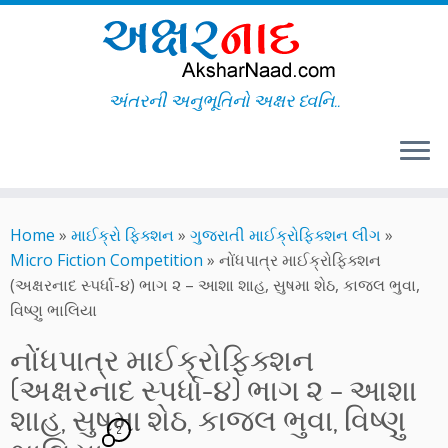
અંતરની અનુભૂતિનો અક્ષર ધ્વનિ..
Skip
to
Home
»
માઈક્રો ફિક્શન
»
ગુજરાતી માઈક્રોફિક્શન લીગ
»
content
Micro Fiction Competition
»
નોંધપાત્ર માઈક્રોફિક્શન
(અક્ષરનાદ સ્પર્ધા-૪) ભાગ ૨ – આશા શાહ, સુષમા શેઠ, કાજલ ભુવા,
વિષ્ણુ ભાલિયા
નોંધપાત્ર માઈક્રોફિક્શન
(અક્ષરનાદ સ્પર્ધા-૪) ભાગ ૨ – આશા
શાહ, સુષમા શેઠ, કાજલ ભુવા, વિષ્ણુ
2