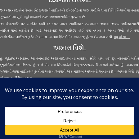
© અક્ષરનાદ.કોમ વેબસાઈટ ગુજરાતી સાહિત્યને ઈન્ટરનેટના માધ્યમથી વિશ્વના વિવિધ વિભાગોમાં વસતા
ગુજરાતીઓ સુધી પહોંચાડવાનો તદ્દન અવ્યાવસાયિક પ્રયાસ છે.
આ વેબસાઈટ પર સંકલિત બધી જ રચનાઓના સર્વાધિકાર રચનાકાર અથવા અન્ય અધિકારધારી
વ્યક્તિ પાસે સુરક્ષિત છે. માટે અક્ષરનાદ પર પ્રસિધ્ધ કોઈ પણ રચના કે અન્ય લેખો કોઈ પણ
સાર્વજનિક લાઈસંસ (જેમ કે GFDL અથવા ક્રિએટીવ કોમન્સ) હેઠળ ઉપલબ્ધ નથી.
વધુ વાંચો ...
અમારા વિશે..
હું, જીજ્ઞેશ અધ્યારૂ, આ વેબસાઈટ અક્ષરનાદ.કોમ ના સંપાદક તરીકે કામ કરૂં છું. વ્યવસાયે મરીન
જીયોટેકનીકલ ઈજનેર છું અને પીપાવાવ શિપયાર્ડમાં ઈન્ફ્રાસ્ટ્રક્ચર વિભાગમાં મેનેજર છું. અક્ષરનાદ
ગુજરાતી ભાષા સાહિત્ય પ્રત્યેના મારા વળગણને એક માધ્યમ આપવાનો પ્રયત્ન છે... અમારા વિશે વધુ
વાંચવા
અહીં ક્લિક કરો...
Secured Site Assurance
· © 2026
Aksharnaad.com
By Jignesh Adhyaru ·
· All Rights Reserved ·
Back to top