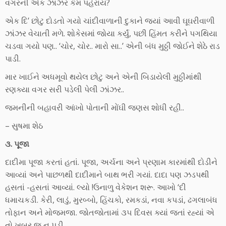
વગરની એક ઝાંઝર કેમ પહેરાય?
એક દિ’ છોટુ દોડતો ગયો ચાંદીવાળાની દુકાને જ્યાં આવી ઘૂઘરીવાળી
ઝાંઝર વેચાતી મળે. શોકેસમાં જોયા કર્યું, પછી હિંમત કરીને પગથિયા
ચડવા ગયો પણ.. ‘ચોર, ચોર.. મારો સા..’ એની બંધ મુઠ્ઠી જોઈને શેઠે રાડ
પાડી.
માર ખાઈને અધમૂવો થયેલ છોટુ અને એની બિડાયેલી મુઠ્ઠીમાંથી
રણક્યા વગર સરી પડેલી પેલી ઝાંઝર..
જમનીની બહાવરી આંખો પોતાની મોંઘી જણસ શોધી રહી..
– સુષમા શેઠ
૩. પૂજા
દાદીમા પૂજા કરતાં હતાં. પૂજા, અર્ચના અને પ્રણામ કારમાંથી દોડીને
આવ્યાં અને પાછળથી દાદીમાને બાથ ભરી ગયાં. દાદા પણ ઝડપથી
હસતાં -હસતાં આવ્યાં. લ્યો !ઉનાળુ વેકેશન શરૂ. આખો ‘દી
ધમાચકડી. કેરી, લાડું, મુરબ્બો, હિંચકો, રમકડાં, નવા કપડાં, ઢગલાબંધ
તોફાન અને મોજમજા. જોતજોતામાં ૩૫ દિવસ ક્યાં જતાં રહ્યાં એ
તો ખબર જ ન પડી.