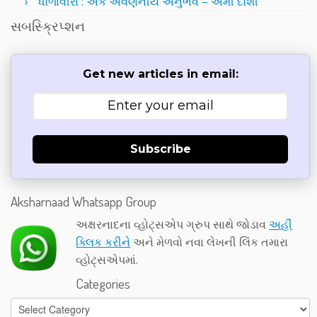
ધોળાવીરા : એક અવર્ણનીય અનુભવ – અમી દોશી
સબસ્ક્રિપ્શન
Get new articles in email:
Subscribe
Aksharnaad Whatsapp Group
અક્ષરનાદના વ્હોટ્સએપ ગ્રુપ સાથે જોડાવ
અહીં
ક્લિક કરીને
અને મેળવો નવા લેખની લિંક તમારા
વ્હોટ્સએપમાં.
Categories
Categories