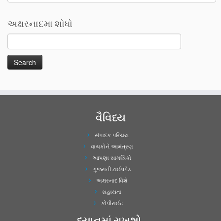
અક્ષરનાદમા શોધો
વૈવિધ્ય
સંપાદક પરિચય
વાચકોને આમંત્રણ
આપણા સામયિકો
ગુજરાતી ટાઈપપેડ
અક્ષરનાદ વિશે
સહાયતા
કોપીરાઈટ
ધ્યાનમાં રાખશો..