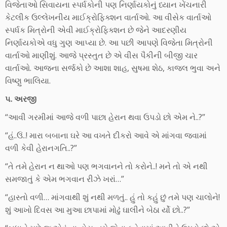
વિજેતાઓ સિવાયના સ્પર્ધકોની પણ નિર્ણાયકોનું ધ્યાન ખેંચનારી
કેટલીક ઉલ્લેખનીય માઈક્રોફિક્શન વાર્તાઓ. આ વીસેક વાર્તાઓ
સ્પર્ધક મિત્રોની એવી માઈક્રોફિક્શન છે જેને આદરણીય
નિર્ણાયકોએ વધુ ગુણ આપ્યા છે. આ પછી આપણે વિજેતા મિત્રોની
વાર્તાઓ માણીશું. આજે પ્રસ્તુત છે એ વીસ પૈકીની બીજી ચાર
વાર્તાઓ. આજના સર્જકો છે આશા શાહ, સુષમા શેઠ, કાજલ ભુવા અને
વિષ્ણુ ભાલિયા.
૫. અરજી
“આવી ગરમીમાં આજે વળી પાછા હેરાન થવા ઉપડો છો એમ ને..?”
“હં..ઉં..! મારા બબાના ઘરે આ વખતે દીકરો આવે એ માંગવા જવામાં
વળી કેવી હેરાનગતિ..?”
“તે તમે હેરાન ન થાઓ પણ ભગવાનને તો કરોને..! મને તો એ નથી
સમજાતું કે એમ ભગવાન રીઝે ખરાં…”
“હાસ્તો વળી… માંગવાથી શું નથી મળતું.. હું તો કહું છું તમે પણ ચાલોને!
શું આખો દિવસ આ મુઆ છાપામાં મોઢું ઘાલીને બેઠા ર્યો છો..?”