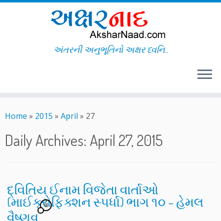
અંતરની અનુભૂતિનો અક્ષર ધ્વનિ..
Skip
to
Home
»
2015
»
April
»
27
content
Daily Archives:
April 27, 2015
દ્વિતિય ઈનામ વિજેતા વાર્તાઓ
(માઈક્રોફિક્શન સ્પર્ધા) ભાગ ૧૦ – હેમલ
18
વૈષ્ણવ