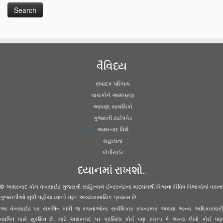
વૈવિધ્ય
સંપાદક પરિચય
વાચકોને આમંત્રણ
આપણા સામયિકો
ગુજરાતી ટાઈપપેડ
અક્ષરનાદ વિશે
સહાયતા
કોપીરાઈટ
ધ્યાનમાં રાખશો..
© અક્ષરનાદ.કોમ વેબસાઈટ ગુજરાતી સાહિત્યને ઈન્ટરનેટના માધ્યમથી વિશ્વના વિવિધ વિભાગોમાં વસતા
ગુજરાતીઓ સુધી પહોંચાડવાનો તદ્દન અવ્યાવસાયિક પ્રયાસ છે.
આ વેબસાઈટ પર સંકલિત બધી જ રચનાઓના સર્વાધિકાર રચનાકાર અથવા અન્ય અધિકારધારી
વ્યક્તિ પાસે સુરક્ષિત છે. માટે અક્ષરનાદ પર પ્રસિધ્ધ કોઈ પણ રચના કે અન્ય લેખો કોઈ પણ