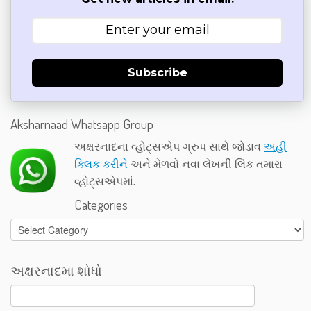
Subscribe
Aksharnaad Whatsapp Group
અક્ષરનાદના વ્હોટ્સએપ ગ્રુપ સાથે જોડાવ
અહીં
ક્લિક કરીને
અને મેળવો નવા લેખની લિંક તમારા
વ્હોટ્સએપમાં.
Categories
Categories
અક્ષરનાદમા શોધો