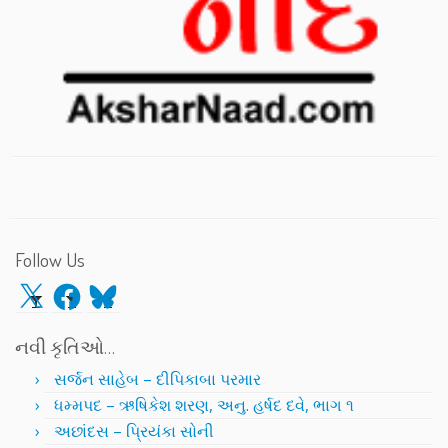
Follow Us
X
Facebook
Bluesky
નવી કૃતિઓ…
સર્જન સાહેબ – દીપિકાબા પરમાર
ધમ્મપદ – ઋષિકેશ શરણ, અનુ. હર્ષદ દવે, ભાગ ૧
અછાંદસ – પ્રિયંકા સોની