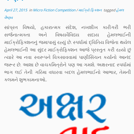
April 27, 2015
in
Micro Fiction Competition
/
માઈક્રો ફિક્શન
tagged
હેમલ
વૈષ્ણવ
સાંપ્રત વિષયો, હકારાત્મક સંદેશ, નખશીખ કારીગરી ભરી
સર્જનાત્મક્તા અને વિષયવૈવિધ્ય સદાય હેમલભાઈની
માઈક્રોફિક્શનનું જમાપાસું રહ્યું છે. સ્પર્ધામાં દ્વિતિય વિજેતા થયેલ
હેમલભાઈની આ સુંદર માઈક્રોફિક્શન આજે પ્રસ્તુત કરી રહ્યો છું
ત્યારે આ નવા સ્વરૂપને વિકસાવવામાં પાણીસિંચન કર્યાનો આનંદ
જરૂર છે. આશા છે વાચકમિત્રોને પણ આ ગમશે. અક્ષરનાદ સ્પર્ધામાં
ભાગ લઈ તેની ગરિમા વધારવા બદલ હેમલભાઈનો આભાર, તેમની
કલમને શુભકામનાઓ..