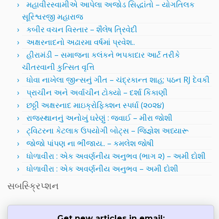
મહાવીરસ્વામીએ આપેલા અજોડ સિદ્ધાંતો – યોગતિલક
સૂરિશ્વરજી મહારાજ
કબીર વચન વિસ્તાર – શૈલેષ ત્રિવેદી
અક્ષરનાદનો અઢારમા વર્ષમાં પ્રવેશ..
હીરામંડી – સમાજના કલંકને ભપકાદાર આર્ટ તરીકે
ચીતરવાની કુત્સિત વૃત્તિ
ધોવા નાખેલા જીન્સનું ગીત – ચંદ્રકાન્ત શાહ; પઠન RJ દેવકી
પ્રાચીન અને અર્વાચીન ટોક્યો – દર્શા કિકાણી
છઠ્ઠી અક્ષરનાદ માઇક્રોફિક્શન સ્પર્ધા (૨૦૨૪)
રાજસ્થાનનું અનોખું ઘરેણું : જવાઈ – મીરા જોશી
ટ્વિટરના કેટલાક ઉપયોગી બોટ્સ – જિજ્ઞેશ અધ્યારૂ
જોજો પાંપણ ના ભીંજાય.. – કમલેશ જોષી
ધોળાવીરા : એક અવર્ણનીય અનુભવ (ભાગ ૨) – અમી દોશી
ધોળાવીરા : એક અવર્ણનીય અનુભવ – અમી દોશી
સબસ્ક્રિપ્શન
Get new articles in email: