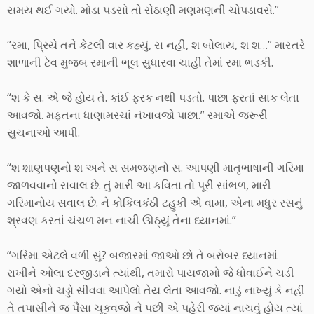
સમય થઈ ગયો. મોડા પડસો તો સેઠાણી મણમણની ચોપડાવસે.”
“રમા, પ્રિયે તને કેટલી વાર કહ્યું, સ નહીં, શ બોલાય, શ શ…” માસ્તરે
શાળાની ટેવ મુજબ રમાની ભૂલ સુધારવા ચાહી તેમાં રમા ભડકી.
“શ કે સ. એ જે હોય તે. કાંઈ ફરક નથી પડતો. પાછા ફરતાં સાક લેતા
આવજો. મફતના ધાણામરચાં નંખાવજો પાછા.” રમાએ જરૂરી
સુચનાઓ આપી.
“શ શાણપણનો શ અને સ સમજણનો સ. આપણી માતૃભાષાની ગરિમા
જાળવવાનો સવાલ છે. તું મારી આ કવિતા તો પૂરી સાંભળ, મારી
ગરિમાનોય સવાલ છે. ને કોકિલકંઠી ટહુકી એ વામા, એના મધુર રસનું
શ્રવણ કરતાં ચંચળ મન નાચી ઊઠ્યું તેના ધ્યાનમાં.”
“ગરિમા એટલે વળી સું? બજારમાં જાઓ છો તે બરોબર ધ્યાનમાં
રાખીને ઓલા દરજીડાને ત્યાંથી, તમારો પાયજામો જે ધોવાઈને ચડી
ગયો એનો ચડ્ડો સીવવા આપેલો તેય લેતા આવજો. નાડું નાખ્યું કે નહીં
તે તપાસીને જ પૈસા ચૂકવજો ને પછી એ પહેરી જ્યાં નાચવું હોય ત્યાં