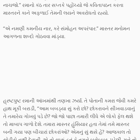
નાચજો.” રમાનો કંઠ તાર સપ્તકે પહોંચ્યો જે કવિતાપઠન કરતા
માસ્તરને કાને અફળાઈ તેમની લયને અવરોધતો રહ્યો.
“એ નમણી કમનીય નાર, કરે સંમોહન અપરંપાર.” માસ્તર મનોમન
આગળના શબ્દો ગોઠવવા માંડ્યા.
હ્રષ્ટપુષ્ટ રમાની આંખમાંથી તણખા ઝર્યા. તે પોતાની કમરા જેવી કમરે
હાથ મૂકી બરાડી, “આમ બબડ્યા સું કરો છો? છોકરાવને સીખવાડવાનું
તે તમારેય ગોખવું પડે છે? જો જો પાછા તમારી લીધે એ લોકો ફેલ થશે
તો માબાપ ગાળો દેશે. તમારા માસ્તર હુંસિયાર હતા તેમાં તમે માસ્તર
બની ગયા પણ બીચારાં છોકરાંઓ? એમનું સું થસે હેં? આજકાલ તો
સોટીયે નથી દેવાતી. એ તો સારું હતું કે તમને બરોબ્બર પડેલી. મને તો