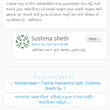
ન થાય! પરંતુ કેટલીક અતિશયોક્તિ વગર હાસ્યપ્રધાન લેખ નહિ લખી
શકાતો હોય. જ્યોતીન્દ્ર દવે સ્વયંને પ્રમુખ પાત્ર બનાવી અજ્ઞાન અને
જ્ઞાનના પાટે પોતાની ગાડી પુરપાટ દોડાવતા. અહીં પણ ગાડી ગતિમાન છે…
પ્રગતિમાન છે…અભિનંદન.
Sushma sheth
Reply
↓
March 26, 2021 at 6:18 PM
પ્રતિભાવ બદલ ખૂબ આભાર. હસતા રહો.
Post navigation
←
Aksharnaad > Tamne Halvashna Sam : Sushma
Sheth Ep. 1
બાળકોનાં પ્યારાં દોસ્ત : દરિયો, દફ્તર ને દાદા-દાદી! –
ભારતીબેન ગોહિલ
→