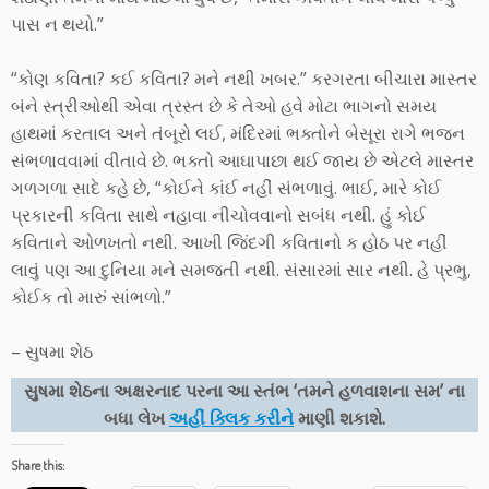
પાસ ન થયો.”
“કોણ કવિતા? કઈ કવિતા? મને નથી ખબર.” કરગરતા બીચારા માસ્તર
બંને સ્ત્રીઓથી એવા ત્રસ્ત છે કે તેઓ હવે મોટા ભાગનો સમય
હાથમાં કરતાલ અને તંબૂરો લઈ, મંદિરમાં ભક્તોને બેસૂરા રાગે ભજન
સંભળાવવામાં વીતાવે છે. ભક્તો આઘાપાછા થઈ જાય છે એટલે માસ્તર
ગળગળા સાદે કહે છે, “કોઈને કાંઈ નહીં સંભળાવું. ભાઈ, મારે કોઈ
પ્રકારની કવિતા સાથે નહાવા નીચોવવાનો સબંધ નથી. હું કોઈ
કવિતાને ઓળખતો નથી. આખી જિંદગી કવિતાનો ક હોઠ પર નહીં
લાવું પણ આ દુનિયા મને સમજતી નથી. સંસારમાં સાર નથી. હે પ્રભુ,
કોઈક તો મારું સાંભળો.”
– સુષમા શેઠ
સુષમા શેઠના અક્ષરનાદ પરના આ સ્તંભ ‘તમને હળવાશના સમ’ ના
બધા લેખ
અહીં ક્લિક કરીને
માણી શકાશે.
Share this: