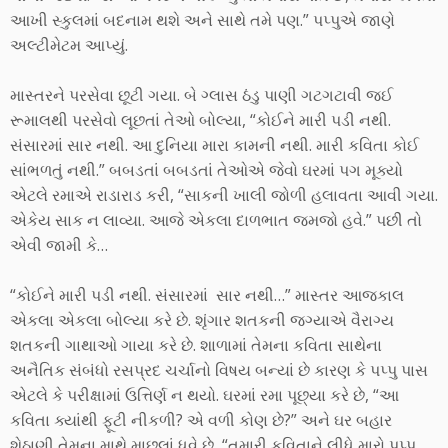
આખી સ્કુલમાં બદનામ થશે અને સાથે તમે પણ.” પપ્પુએ જાણે
અલ્ટીમેટમ આપ્યું.
માસ્તરને પરસેવા છૂટી ગયા. બે ગ્લાસ ઠંડુ પાણી ગટગટાવી જઈ
રૂમાલથી પરસેવો લૂછતાં તેઓ બોલ્યા, “કોઈને મારી પડી નથી.
સંસારમાં સાર નથી. આ દુનિયા મારા કામની નથી. મારી કવિતા કોઈ
સાંભળતું નથી.” બબડતાં બબડતાં તેઓએ જેવો ઘરમાં પગ મૂક્યો
એટલે રમાએ રાડારાડ કરી, “સાકની ખાલી જોળી હલાવતા આવી ગયા.
એકેય સાક ન લાવ્યા. આજે એકલા દાળભાત જમજો હવે.” પછી તો
એવી જામી કે…
“કોઈને મારી પડી નથી. સંસારમાં સાર નથી…” માસ્તર આજકાલ
એકલા એકલા બોલ્યા કરે છે. શૃંગાર શતકની જગ્યાએ વૈરાગ્ય
શતકની ગાથાઓ ગાયા કરે છે. શાળામાં તેમના કવિતા સાથેના
અનૈતિક સંબંધો રસપ્રદ ચર્ચાનો વિષય બન્યાં છે કારણ કે પપ્પુ પાસ
એટલે કે પરીક્ષામાં ઉત્તિર્ણ ન થયો. ઘરમાં રમા પૂછ્યા કરે છે, “આ
કવિતા ક્યાંથી ફૂટી નીકળી? એ વળી કોણ છે?” અને ઘર બહાર
શેઠાણી તેમના માથે માછલાં ધુવે છે, “તમારી કવિતાને લીધે મારો પપ્પુ