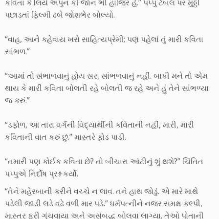
કવિતા કે લિયે અપુન કી જાન ભી હાજિર હૈ.” પપ્પુ ટેબલ પર મુઠ્ઠી
પછાડતાં ફિલ્મી ઢબે જોશભેર બોલ્યો.
“વાહ, આને કહેવાય ખરો સાહિત્યપ્રેમી; પણ પહેલાં તું મારી કવિતા
સાંભળ.”
“આમાં તો સંભાળવાનું હોય સર, સાંભળવાનું નહીં. બાકી મને તો એમ
થાય કે મારી કવિતા બોલતી રહે બોલતી જ રહે અને હું તેને સાંભળ્યા
જ કરું.”
“ડફોળ, આ તારા વર્ગની વિદ્યાર્થીની કવિતાની નહીં, મારી, મારી
કવિતાની વાત કરું છું.” માસ્તરે ફોડ પાડી.
“તમારી પણ કોઈક કવિતા છે? તો બીચારા આંટીનું શું થશે?” ચિંતિત
પપ્પુએ નિર્દોષ પ્રશ્ન કર્યો.
“તેને મહેરબાની કરીને વચ્ચે ન લાવ. તને હાથ જોડું. એ મારે માથે
પડેલી જાડી લડે વઢે વળી માર પડે.” ધર્મપત્નીને નજર સમક્ષ કલ્પી,
માસ્તર ફરી ગૂંચવાયા અને અસંબદ્ધ બોલવા લાગ્યા. તેઓ પોતાની