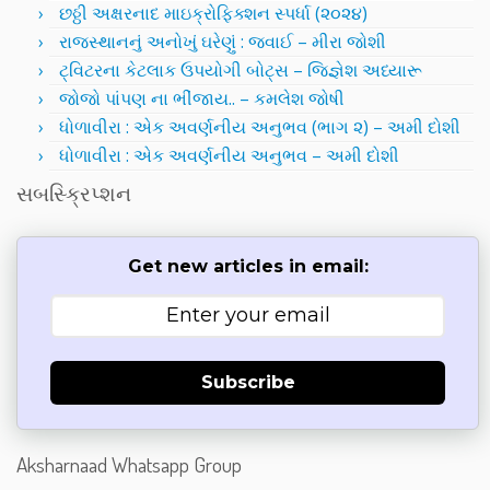
છઠ્ઠી અક્ષરનાદ માઇક્રોફિક્શન સ્પર્ધા (૨૦૨૪)
રાજસ્થાનનું અનોખું ઘરેણું : જવાઈ – મીરા જોશી
ટ્વિટરના કેટલાક ઉપયોગી બોટ્સ – જિજ્ઞેશ અધ્યારૂ
જોજો પાંપણ ના ભીંજાય.. – કમલેશ જોષી
ધોળાવીરા : એક અવર્ણનીય અનુભવ (ભાગ ૨) – અમી દોશી
ધોળાવીરા : એક અવર્ણનીય અનુભવ – અમી દોશી
સબસ્ક્રિપ્શન
Get new articles in email:
Subscribe
Aksharnaad Whatsapp Group