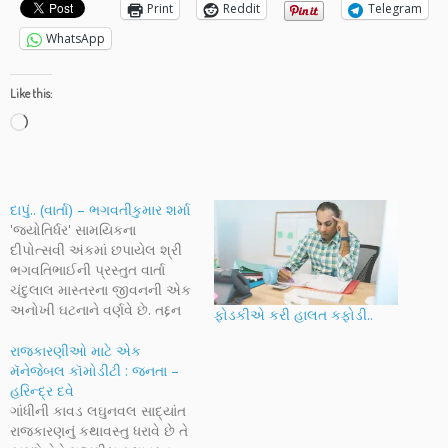
Print
Reddit
Telegram
WhatsApp
Like this:
Loading…
દાપું.. (વાર્તા) – ભગવતીકુમાર શર્મા
'જ્યોતિર્ધર' સામયિકના
દીપોત્સવી અંકમાં છપાયેલ શ્રી
ભગવતિભાઈની પ્રસ્તુત વાર્તા
ચંદુલાલ માસ્તરના જીવનની એક
અનોખી ઘટનાને વર્ણવે છે. તદ્દન
ફોડકીએ કરી હાલત કફોડી..
નવો જ વિષય, અનોખો પરિવેશ
અને વિષયવિશેષની પ્રસ્તુતિની
રાજકારણીઓ માટે એક
ખાસીયતને લીધે આ વાર્તા અલગ
મૅનેજેબલ કૉમોડીટી : જનતા –
તરી આવે છે. અક્ષરનાદને પ્રસ્તુત
હરિન્દ્ર દવે
વાર્તા પાઠવવા બદલ નિમિષાબેન
ગાંધીની કાવડ લઘુનવલ સાદ્યાંત
દલાલનો અને પ્રસ્તુત કરવાની
રાજકારણનું કથાવસ્તુ ધરાવે છે તે