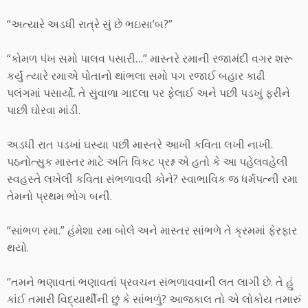
“અત્યારે અડધી રાત્રે સું છે ભઇસા’બ?”
“કોમળ પંખ સમો પાલવ પસારી…” માસ્તરે રમાની રજામંદી વગર શરૂ
કર્યું ત્યારે રમાએ પોતાનો થાંભલા સમો પગ રજાઈ બહાર કાઢી
પલંગમાં પસાર્યો. તે સુંવાળા ગાદલા પર ફેલાઈ અને પછી પડખું ફરીને
પાછી ઘોરવા માંડી.
અડધી રાત પડખાં ઘસ્યા પછી માસ્તરે આખી કવિતા લખી નાખી.
પઠનોત્સુક માસ્તર માટે અતિ વિકટ પ્રશ્ન એ હતો કે આ પહેલવહેલી
સ્વહસ્તે લખેલી કવિતા સંભળાવવી કોને? સ્વાભાવિક જ ધર્મપત્ની રમા
તેમનો પ્રથમ ભોગ બની.
“સાંભળ રમા.” હંમેશા રમા બોલે અને માસ્તર સાંભળે તે ક્રમમાં ફેરફાર
થયો.
“તમને ભણાવતાં ભણાવતાં પ્રવચન સંભળાવવાની લત લાગી છે. તે હું
કાંઈ તમારી વિદ્યાર્થીની છું કે સાંભળું? આજકાલ તો એ લોકોય તમારું