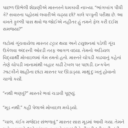
પાછળ ઊભેલી શેઠાણીએ માસ્તરને ધમકાવી નાખ્યા. “ભાંગબાંગ પીધી
કે? સવારના પહોરમાં લવારીએ ચઢ્યા છો? કાલે પપ્પુની પરીક્ષા છે. આ
વખતે ફુલ્લી પાસ થવો જ જોઈએ નહીંતર હું તમને ફેલ કરી દઈશ
સમજ્યા?”
લટોમાં ગૂંચવાયેલા માસ્તર ટટ્ટાર થયા અને ટયુશનમાં પડેલી ગૂંચ
ઉકેલવા અંદરની ઓરડી તરફ આગળ વધ્યા. તેમનો અડિયલ
વિદ્યાર્થી મોબાઇલમાં ગેમ રમતો હતો. માસ્તરે ચોપડી કાઢવાનું કહેતાં
તેણે ચોપડી ખાનામાંથી બહાર કાઢી ટેબલ પર પછાડી. ઇન્કપેન
ઝાટકીને શાહીના છાંટા માસ્તર પર ઊડાડ્યા. માથું દુઃખતું હોવાનો
ચાળો કર્યો.
“નથી ભણવું?” માસ્તરે ભવાં ચડાવી પૂછ્યું.
“મૂડ નથી.” કહી પેલાએ મોબાઇલ મચેડ્યો.
“ચાલ, કંઈક મજેદાર સંભળાવું.” માસ્તર સારા મૂડમાં આવી ગયા. તેમને