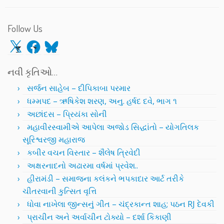
Follow Us
X
Facebook
Bluesky
નવી કૃતિઓ…
સર્જન સાહેબ – દીપિકાબા પરમાર
ધમ્મપદ – ઋષિકેશ શરણ, અનુ. હર્ષદ દવે, ભાગ ૧
અછાંદસ – પ્રિયંકા સોની
મહાવીરસ્વામીએ આપેલા અજોડ સિદ્ધાંતો – યોગતિલક
સૂરિશ્વરજી મહારાજ
કબીર વચન વિસ્તાર – શૈલેષ ત્રિવેદી
અક્ષરનાદનો અઢારમા વર્ષમાં પ્રવેશ..
હીરામંડી – સમાજના કલંકને ભપકાદાર આર્ટ તરીકે
ચીતરવાની કુત્સિત વૃત્તિ
ધોવા નાખેલા જીન્સનું ગીત – ચંદ્રકાન્ત શાહ; પઠન RJ દેવકી
પ્રાચીન અને અર્વાચીન ટોક્યો – દર્શા કિકાણી