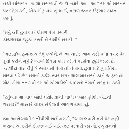
નથી સાંભળતા. ચાલો સંભળાવી જ દો ત્યારે. આ… આ.” રમાએ માસ્તર
પર રહેમ કરી, એક મોટું બગાસું ખાઈ, કંટાળાજનક ઉદ્દગાર કાઢતાં
કહ્યું.
“મહેકતી હવા લઈ કોમળ પંખ પસારી
કોયલસમ ટહુકો કરતી તે સમીપે સરકી…”
“ભઇસા’બ હમઝાય તેવું ક્યોને. ને આ ચાદર આમ ગડી કર્યા વગર કેમ
ડૂચો કરીને મૂકી? આખો દિવસ કામ કરીને પરસેવા છૂટી જાય છે.
કેટલીયે વાર કીધું કે રસોડામાં પંખો તો નંખાવો. હવા માટે હવાતિયાં
મારવા પડે છે.” રમાનો કર્કશ સ્વર મગનલાલ માસ્તરને કાને અફળાયો.
મોટા ડોળા તતડાવી રમાએ ચોળાયેલી ચાદરનો તેમની તરફ ઘા કર્યો.
“રતુંબડા શા ગાલ જોઈ પરોઢિયાની લાલી લજામણીશી એ…વી
શરમાઈ.” માસ્તરે ચાદર સંકેલતાં આગળ ચલાવ્યું.
રમા આખેઆખી રાતીપીળી થઈ બરાડી, “આમ લવારી કર્યે પેટ નહીં
ભરાય. ચા ઠરીને ઠીકરૂં થઈ ગઈ. ઝટ પરવારી જાઓ, ટ્યુસનનો