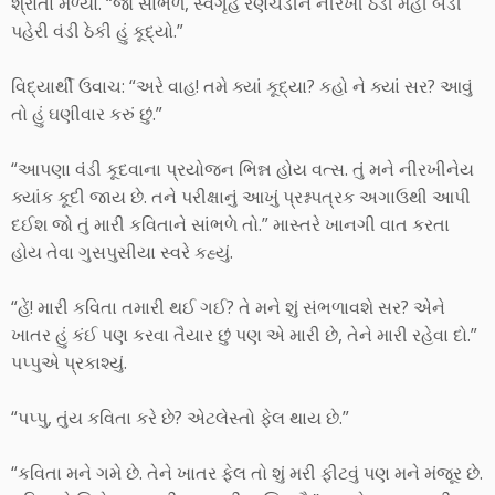
શ્રોતા મળ્યો. “જો સાંભળ, સ્વગૃહે રણચંડીને નીરખી ઠંડી મહીં બંડી
પહેરી વંડી ઠેકી હું કૂદ્યો.”
વિદ્યાર્થી ઉવાચ: “અરે વાહ! તમે ક્યાં કૂદ્યા? કહો ને ક્યાં સર? આવું
તો હું ઘણીવાર કરું છું.”
“આપણા વંડી કૂદવાના પ્રયોજન ભિન્ન હોય વત્સ. તું મને નીરખીનેય
ક્યાંક કૂદી જાય છે. તને પરીક્ષાનું આખું પ્રશ્નપત્રક અગાઉથી આપી
દઈશ જો તું મારી કવિતાને સાંભળે તો.” માસ્તરે ખાનગી વાત કરતા
હોય તેવા ગુસપુસીયા સ્વરે કહ્યું.
“હેં! મારી કવિતા તમારી થઈ ગઈ? તે મને શું સંભળાવશે સર? એને
ખાતર હું કંઈ પણ કરવા તૈયાર છું પણ એ મારી છે, તેને મારી રહેવા દો.”
પપ્પુએ પ્રકાશ્યું.
“પપ્પુ, તુંય કવિતા કરે છે? એટલેસ્તો ફેલ થાય છે.”
“કવિતા મને ગમે છે. તેને ખાતર ફેલ તો શું મરી ફીટવું પણ મને મંજૂર છે.