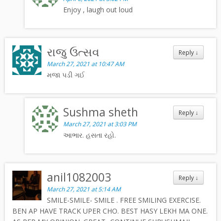
Enjoy , laugh out loud
રાજુ ઉત્સવ
Reply
↓
March 27, 2021 at 10:47 AM
મજા પડી ગઈ
Sushma sheth
Reply
↓
March 27, 2021 at 3:03 PM
આભાર. હસતા રહો.
anil1082003
Reply
↓
March 27, 2021 at 5:14 AM
SMILE-SMILE- SMILE . FREE SMILING EXERCISE.
BEN AP HAVE TRACK UPER CHO. BEST HASY LEKH MA ONE.