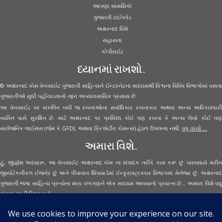
આપણા સામયિકો
ગુજરાતી ટાઈપપેડ
અક્ષરનાદ વિશે
સહાયતા
કોપીરાઈટ
ધ્યાનમાં રાખશો..
© અક્ષરનાદ.કોમ વેબસાઈટ ગુજરાતી સાહિત્યને ઈન્ટરનેટના માધ્યમથી વિશ્વના વિવિધ વિભાગોમાં વસતા
ગુજરાતીઓ સુધી પહોંચાડવાનો તદ્દન અવ્યાવસાયિક પ્રયાસ છે.
આ વેબસાઈટ પર સંકલિત બધી જ રચનાઓના સર્વાધિકાર રચનાકાર અથવા અન્ય અધિકારધારી
વ્યક્તિ પાસે સુરક્ષિત છે. માટે અક્ષરનાદ પર પ્રસિધ્ધ કોઈ પણ રચના કે અન્ય લેખો કોઈ પણ
સાર્વજનિક લાઈસંસ (જેમ કે GFDL અથવા ક્રિએટીવ કોમન્સ) હેઠળ ઉપલબ્ધ નથી.
વધુ વાંચો ...
અમારા વિશે..
હું, જીજ્ઞેશ અધ્યારૂ, આ વેબસાઈટ અક્ષરનાદ.કોમ ના સંપાદક તરીકે કામ કરૂં છું. વ્યવસાયે મરીન
જીયોટેકનીકલ ઈજનેર છું અને પીપાવાવ શિપયાર્ડમાં ઈન્ફ્રાસ્ટ્રક્ચર વિભાગમાં મેનેજર છું. અક્ષરનાદ
ગુજરાતી ભાષા સાહિત્ય પ્રત્યેના મારા વળગણને એક માધ્યમ આપવાનો પ્રયત્ન છે... અમારા વિશે વધુ
વાંચવા
અહીં ક્લિક કરો...
Secured Site Assurance