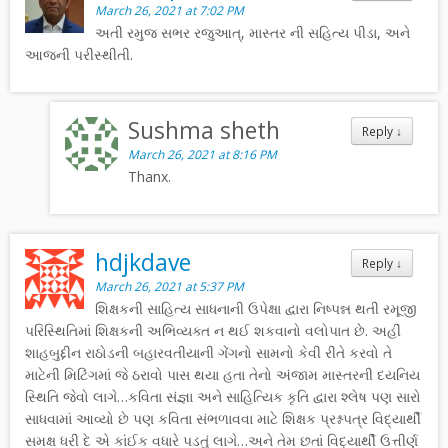
March 26, 2021 at 7:02 PM
અતી રમુજ સભર રજુઆત્, માસ્તર ની સહિત્ય પીડા, અને
આજની પરીસ્થીતી.
Sushma sheth
Reply
↓
March 26, 2021 at 8:16 PM
Thanx.
hdjkdave
Reply
↓
March 26, 2021 at 5:37 PM
શિક્ષકની સાહિત્ય સાધનાની ઉપેક્ષા દ્વારા નિષ્પન્ન થતી રમૂજી
પરિસ્થિતિમાં શિક્ષકની અભિવ્યક્ત ન થઈ શકવાનો વલોપાત છે. અહીં
શાહબુદ્દીન રાઠોડની બહારવતીયાની ગેંગનો સામનો કેવી રીતે કરવો તે
માટેની મિટિંગમાં જે ઠરાવો પાસ થયા હતા તેનો અંજામ માસ્તરની દયનિય
સ્થિતિ જેવો લાગે…કવિતા સંજ્ઞા અને સાહિત્યિક કૃતિ દ્વારા શ્લેષ પણ સારો
સાધવામાં આવ્યો છે પણ કવિતા સંભળાવવા માટે શિક્ષક પ્રશ્નપત્ર વિદ્યાર્થી
સમક્ષ ધરી દે એ કાંઈક વધારે પડતું લાગે…અને તેમ છતાં વિદ્યાર્થી ઉત્તીર્ણ