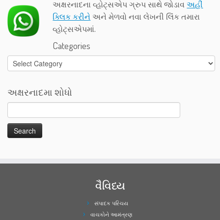
અક્ષરનાદના વ્હોટ્સએપ ગ્રુપ સાથે જોડાવ
અહીં
ક્લિક કરીને
અને મેળવો નવા લેખની લિંક તમારા
વ્હોટ્સએપમાં.
Categories
Categories
અક્ષરનાદમા શોધો
વૈવિધ્ય
સંપાદક પરિચય
વાચકોને આમંત્રણ