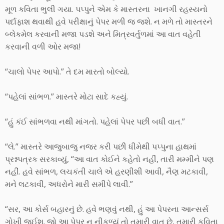
મૂળ કવિતા ભુલી ગયા. પપ્પુને એમ કે માસ્તરના ખાનગી રહસ્યનો
પર્દાફાશ થવાથી હવે પરીક્ષાનું પેપર મળી જ જશે. ન મળે તો માસ્તરને
બ્લેકમેલ કરવાની મજા પડશે અને મિત્રવર્તુળમાં આ વાત વહેતી
કરવાની વળી ઓર મજા!
“ચાલો પેપર આપો.” તે દમ મારતો બોલ્યો.
“પહેલાં સાંભળ.” માસ્તરે મોટા સાદે કહ્યું.
“હું કંઈ સાંભળવા નથી માંગતો. પહેલાં પેપર પછી બધી વાત.”
“લે.” માસ્તરે આજુબાજુ નજર કરી પછી ધીમેથી પપ્પુના હાથમાં
પ્રશ્નપત્રક સરકાવ્યું, “આ વાત કોઈને કહેતો નહીં, તારી મમ્મીને પણ
નહીં. હવે સાંભળ, લચકંતી ચાલે એ હરણીશી આવી, નૈણ મટકાવી,
મને લટકાવી, અધરોને મારી સમીપે લાવી.”
“સર, આ કોર્સ બહારનું છે. હવે ભણવું નથી, હું આ પેપરના આન્સર્સ
ગોખી જઈશ. જો આ પેપર ન નીકળ્યું તો તમારી વાત છે, તમારી કવિતા