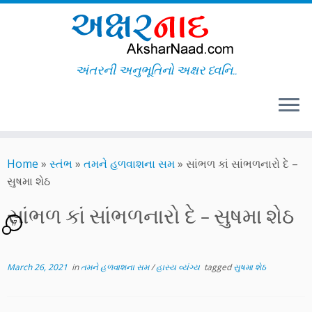
અંતરની અનુભૂતિનો અક્ષર ધ્વનિ..
Skip
to
Home
»
સ્તંભ
»
તમને હળવાશના સમ
»
સાંભળ કાં સાંભળનારો દે –
content
સુષમા શેઠ
સાંભળ કાં સાંભળનારો દે – સુષમા શેઠ
17
March 26, 2021
in
તમને હળવાશના સમ
/
હાસ્ય વ્યંગ્ય
tagged
સુષમા શેઠ