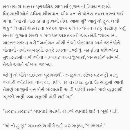
મગનલાલ માસ્તર પ્રાથમિક શાળામાં ગુજરાતી વિષય ભણાવે.
વિદ્યાર્થીઓને કવિતા શીખવાતાં શીખવતાં તે પોતેય કવન કરતાં થઈ
ગયા. “આ તો મારા ડાબા હાથનો ખેલ. આમાં શું? આવું તો હુંય લખી
શકું.” વિચારી માસ્તરના કરકમળોએ કવિતા-લેખન તરફ પ્રયાણ કર્યું.
મનમાં ગુંજતા શબ્દો કાગળ પર અક્ષર બની અવતર્યા. “શાબ્બાસ,
માસ્તર ગજબ કરી.” મનોમન બોલી તેઓ પોરસાયા અને જાતેપોતે
પોતાનો ખભો થાબડ્યો. રાત્રે સપનામાં જોયું, જાણીતા કવિઓના
મુશાયરામાં તાળીઓના ગડગડાટ વચ્ચે ‘દુબારા’, ‘વન્સમોર’ સાંભળી
તેઓ આંખો ચોળતા જાગ્યા.
જોયું તો પોતે લાઈટના પ્રકાશથી ઝળહળતા સ્ટેજ પર નહીં પરંતુ
અંધારી ઓરડીના નાનકડા પલંગ પર ચત્તાપાટ હતા. ઉત્સાહમાં આવી
તેમણે બાજુમાં નસકોરાં બોલાવતી આડી પડેલી રમાને ગાલે વહાલથી
ચૂંટલી ખણી. રમા સફાળી બેઠી થઈ ગઈ.
“મચ્છર મચ્છર.” બઘવાઈ ગયેલી રમાએ રઘવાઈ થઈને બૂમો પાડી.
“એ તો હું છું.” મગનલાલ ધીમે રહી ગણગણ્યા, “સાંભળને.”