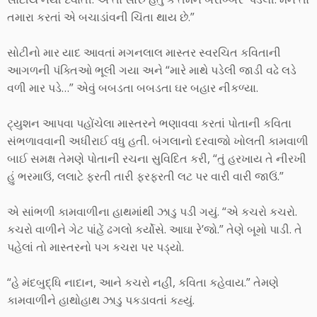
તમારા કરતાં એ બચાડાંવની ચિંતા થાય છે.”
સોટીનો માર યાદ આવતાં મગનલાલ માસ્તર સ્વરચિત કવિતાની
આગળની પંક્તિઓ ભૂલી ગયા અને “મારે માથે પડેલી જાડી વઢે લડે
વળી માર પડે…” એવું બબડતા બબડતા ઘર બહાર નીકળ્યા.
ટ્યુશન આપવા પહોંચેલા માસ્તરને ભણાવવા કરતાં પોતાની કવિતા
સંભળાવવાની અધીરાઈ વધુ હતી. બંગલાનો દરવાજો ખોલતી કામવાળી
બાઈ સમક્ષ તેમણે પોતાની રચના સુવિદિત કરી, “તું હરખાય તે નીરખી
હું ભરમાઉં, લલાટે ફરતી તારી ફરફરતી લટ પર વારી વારી જાઉં.”
એ સાંભળી કામવાળીના હાથમાંથી ઝાડુ પડી ગયું. “એ કચરો કચરો.
કચરો વાળીને ગેટ પાંહેં ઢગલો કર્યોસે. આઘા રે’જો.” તેણે બૂમો પાડી. તે
પહેલાં તો માસ્તરનો પગ કચરા પર પડ્યો.
“હે મંદબુદ્ધિ નાદાન, આને કચરો નહીં, કવિતા કહેવાય.” તેમણે
કામવાળીને હાથોહાથ ઝાડુ પકડાવતાં કહ્યું.