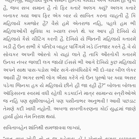
“બહેનજી, મહિલાયેં પુરુષ સમાન હોનેકા કાયદા અબ કાયમ હો ચુકા
હૈ, જબ સબ સમાન હૈ તો ફિર કતારેં અલગ ક્યું? અલગ કતારે
બનાકર ક્યા આપ ફિર એક બાર યે સાબિત કરના ચાહતી હૈ કિ
મહિલાયેં કમજોર હૈ? વૈસે હમેં એતરાજ નહિ, પહલે હમ ભી
મહિલાઓંકી સુવિધા કા ખ્યાલ રખતે થે. પર આપ હી દેખિયે યે
મહિલાયે કૈસે ચીટિંગ કરતી હૈ. દેખિયે યે જિતની મહિલાયેં કતારમેં
ખડી હૈ ઉન સભી કે પતિદેવ બાહર પાર્કિંગમેં ખડે ઈંતજાર કરતે હૈ. વે યે
સોચકર અપની ઓરતો કો યહાં લાતે હૈ તાકિ ઔરતોકી કતારમેં
ઉનકા નંબર જલદી લગ જાયે! ઈસસે ભી આગે દેખિયે કુછ મહિલાયેં
અપને સાથ પાસ-પડોસ ઔર સગે-સંબંધિયોંકે ભી દો-ચાર બીલ લેકર
આયીં હૈ! અગર સભી લોગ ઐસા કરેંગે તો ઉન પુરુષો પર ક્યા અસર
પડેગા જિનકા હક યે મહિલાયે છીને હી જા રહી હૈ?” બોલતા બોલતા
ઑફિસરના સ્વરમાં વધી રહેલી કડકાઈને માત્ર સામાન્ય સ્ત્રીઓએ
જ નહિ પણ સુશીલાબહેને પણ પસીનાભર અનુભવી ! આવી પછડાટ
તેમણે કદી ખાધી નહોતી. અબળા સબળીકરણના કોઈ યુદ્ધમાં જાણે
હાર્યાં હોય તેમ નિરાશ થયાં.
સવિતાબહેન શાંતિથી સમજાવવા લાગ્યાં,
“વાત સાવ ખોટી તો ન જ કહેવાય હોં ! પોતાનો સમય બચાવવા