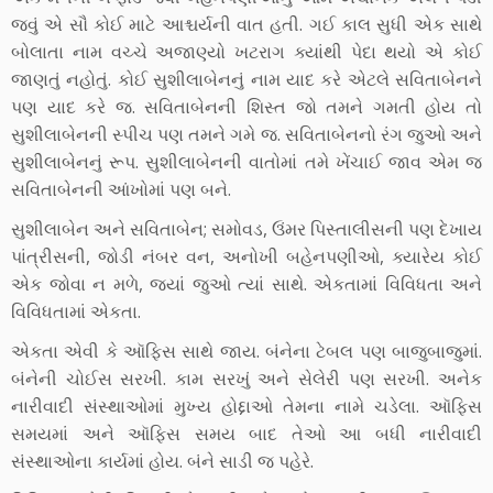
જવું એ સૌ કોઈ માટે આશ્ચર્યની વાત હતી. ગઈ કાલ સુધી એક સાથે
બોલાતા નામ વચ્ચે અજાણ્યો ખટરાગ ક્યાંથી પેદા થયો એ કોઈ
જાણતું નહોતું. કોઈ સુશીલાબેનનું નામ યાદ કરે એટલે સવિતાબેનને
પણ યાદ કરે જ. સવિતાબેનની શિસ્ત જો તમને ગમતી હોય તો
સુશીલાબેનની સ્પીચ પણ તમને ગમે જ. સવિતાબેનનો રંગ જુઓ અને
સુશીલાબેનનું રૂપ. સુશીલાબેનની વાતોમાં તમે ખેંચાઈ જાવ એમ જ
સવિતાબેનની આંખોમાં પણ બને.
સુશીલાબેન અને સવિતાબેન; સમોવડ, ઉંમર પિસ્તાલીસની પણ દેખાય
પાંત્રીસની, જોડી નંબર વન, અનોખી બહેનપણીઓ, ક્યારેય કોઈ
એક જોવા ન મળે, જ્યાં જુઓ ત્યાં સાથે. એકતામાં વિવિધતા અને
વિવિધતામાં એકતા.
એકતા એવી કે ઑફિસ સાથે જાય. બંનેના ટેબલ પણ બાજુબાજુમાં.
બંનેની ચોઈસ સરખી. કામ સરખું અને સેલેરી પણ સરખી. અનેક
નારીવાદી સંસ્થાઓમાં મુખ્ય હોદ્દાઓ તેમના નામે ચડેલા. ઑફિસ
સમયમાં અને ઑફિસ સમય બાદ તેઓ આ બધી નારીવાદી
સંસ્થાઓના કાર્યમાં હોય. બંને સાડી જ પહેરે.