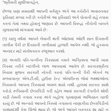
“શ્રીમતી સુશીલાબહેન,
છેલ્લા ઘણા સમયથી આપની વર્તણૂક અંગે આ કચેરીને અવારનવાર
ફરિયાદ મળ્યા કરી છે. કચેરીએ આ ફરિયાદો અંગે પોતાની રાહે તપાસ
કરતાં તેમાં તથ્ય હોવાનું જણાય છે. આપની વિરુદ્ધ નીચેની બાબતે
ખુલાસાઓ માંગવામાં આવે છે :
(૧) ચાલુ વર્ષમાં આપને લેવાની થતી ઓછામાં ઓછી સાત દિવસની
તાલીમ પૈકી છ દિવસની તાલીમમાં હાજરી આપેલ નથી. જે હુકમના
અનાદર માટે સંતોષકારક રજૂઆત કરશો.
(૨) અગાઉ પતિ-પત્નીના કિસ્સામાં તમને અગ્રિમતા આપી ખાસ
કિસ્સા તરીકે બદલીનો લાભ આપવામાં આવેલ છે. સરકારશ્રીના
નિયમ મુજબ સરકારી નોકરી કરતાં પતિ-પત્ની પૈકી એકને જ
મળવાપાત્ર એલ.ટી.સી, હાઉસ રેન્ટ એલાઉન્સ જેવાં ભથ્થાંઓના
નિયમનો આપના કિસ્સામાં અમલ થયો નથી. હાલમાં સરકાર સાથે
કરોડો રૂપિયાની છેતરપિંડી કરી રહેલ આવાં સરકારી દંપતીને શોધી
કાઢી તેમની તપાસ કરવા અંગે બહોળા પ્રમાણમાં અભિયાન ચાલી
રહ્યું છે. જે અન્વયે આપનો કિસ્સો તપાસતાં નાણાકીય છેતરપિંડીનો
પ્રથમદર્શી કેસ ઊભો થાય છે, જે અંગે આપને બરતરફ શા માટે ન