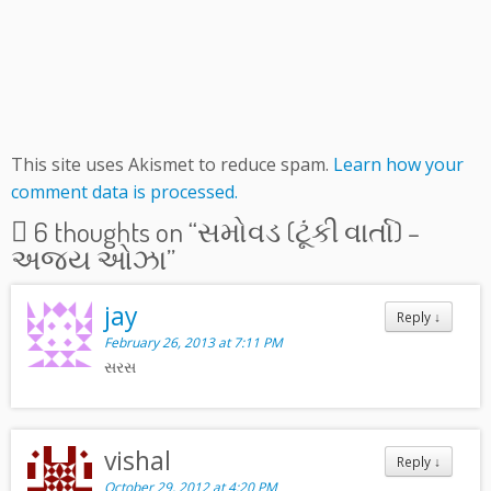
This site uses Akismet to reduce spam.
Learn how your
comment data is processed.
6 thoughts on “
સમોવડ (ટૂંકી વાર્તા) –
અજય ઓઝા
”
jay
Reply
↓
February 26, 2013 at 7:11 PM
સરસ
vishal
Reply
↓
October 29, 2012 at 4:20 PM