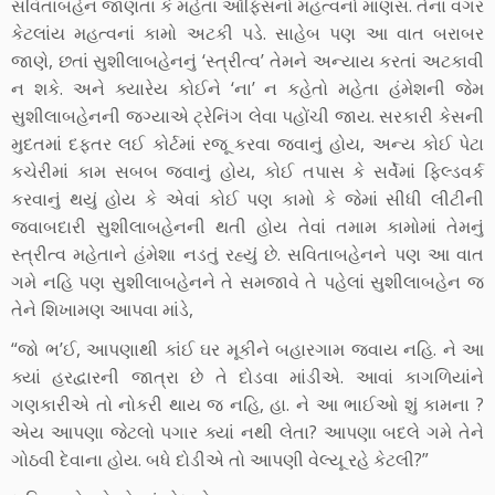
સવિતાબહેન જાણતાં કે મહેતા ઑફિસનો મહત્વનો માણસ. તેના વગર
કેટલાંય મહત્વનાં કામો અટકી પડે. સાહેબ પણ આ વાત બરાબર
જાણે, છતાં સુશીલાબહેનનું ‘સ્ત્રીત્વ’ તેમને અન્યાય કરતાં અટકાવી
ન શકે. અને ક્યારેય કોઈને ‘ના’ ન કહેતો મહેતા હંમેશની જેમ
સુશીલાબહેનની જગ્યાએ ટ્રેનિંગ લેવા પહોંચી જાય. સરકારી કેસની
મુદતમાં દફતર લઈ કોર્ટમાં રજૂ કરવા જવાનું હોય, અન્ય કોઈ પેટા
કચેરીમાં કામ સબબ જવાનું હોય, કોઈ તપાસ કે સર્વેમાં ફિલ્ડવર્ક
કરવાનું થયું હોય કે એવાં કોઈ પણ કામો કે જેમાં સીધી લીટીની
જવાબદારી સુશીલાબહેનની થતી હોય તેવાં તમામ કામોમાં તેમનું
સ્ત્રીત્વ મહેતાને હંમેશા નડતું રહ્યું છે. સવિતાબહેનને પણ આ વાત
ગમે નહિ પણ સુશીલાબહેનને તે સમજાવે તે પહેલાં સુશીલાબહેન જ
તેને શિખામણ આપવા માંડે,
“જો ભ’ઈ, આપણાથી કાંઈ ઘર મૂકીને બહારગામ જવાય નહિ. ને આ
ક્યાં હરદ્વારની જાત્રા છે તે દોડવા માંડીએ. આવાં કાગળિયાંને
ગણકારીએ તો નોકરી થાય જ નહિ, હા. ને આ ભાઈઓ શું કામના ?
એય આપણા જેટલો પગાર ક્યાં નથી લેતા? આપણા બદલે ગમે તેને
ગોઠવી દેવાના હોય. બધે દોડીએ તો આપણી વેલ્યૂ રહે કેટલી?”