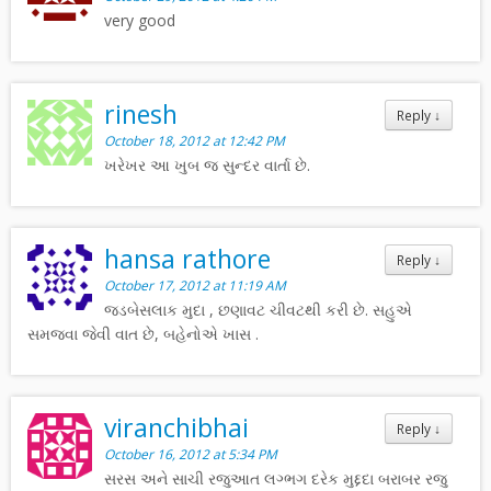
very good
rinesh
Reply
↓
October 18, 2012 at 12:42 PM
ખરેખર આ ખુબ જ સુન્દર વાર્તા છે.
hansa rathore
Reply
↓
October 17, 2012 at 11:19 AM
જડબેસલાક મુદા , છણાવટ ચીવટથી કરી છે. સહુએ
સમજવા જેવી વાત છે, બહેનોએ ખાસ .
viranchibhai
Reply
↓
October 16, 2012 at 5:34 PM
સરસ અને સાચી રજુઆત લગ્ભગ દરેક મુદ્દદા બરાબર રજુ