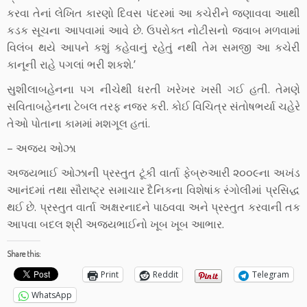
કરવા તેનાં લેખિત કારણો દિવસ પંદરમાં આ કચેરીને જણાવવા આથી
કડક સૂચના આપવામાં આવે છે. ઉપરોક્ત નોટીસનો જવાબ મળવામાં
વિલંબ થયે આપને કશું કહેવાનું રહેતું નથી તેમ સમજી આ કચેરી
કાનૂની રાહે પગલાં ભરી શકશે.’
સુશીલાબહેનના પગ નીચેથી ધરતી ખરેખર ખસી ગઈ હતી. તેમણે
સવિતાબહેનના ટેબલ તરફ નજર કરી. કોઈ વિચિત્ર સંતોષભર્યા ચહેરે
તેઓ પોતાના કામમાં મશગૂલ હતાં.
– અજય ઓઝા
અજયભાઈ ઓઝાની પ્રસ્તુત ટૂંકી વાર્તા ફેબ્રુઆરી ૨૦૦૯ના અખંડ
આનંદમાં તથા સૌરાષ્ટ્ર સમાચાર દૈનિકના વિશેષાંક રંગોલીમાં પ્રસિદ્ધ
થઈ છે. પ્રસ્તુત વાર્તા અક્ષરનાદને પાઠવવા અને પ્રસ્તુત કરવાની તક
આપવા બદલ શ્રી અજયભાઈનો ખૂબ ખૂબ આભાર.
Share this:
Print
Reddit
Telegram
WhatsApp