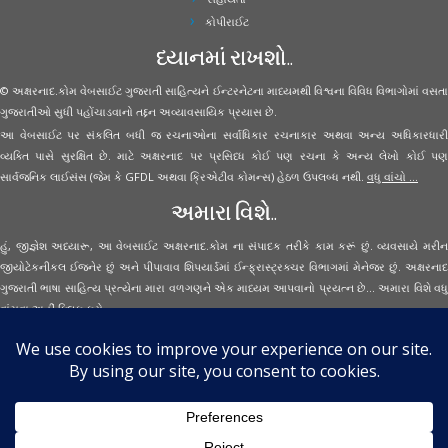
કોપીરાઈટ
ધ્યાનમાં રાખશો..
© અક્ષરનાદ.કોમ વેબસાઈટ ગુજરાતી સાહિત્યને ઈન્ટરનેટના માધ્યમથી વિશ્વના વિવિધ વિભાગોમાં વસતા
ગુજરાતીઓ સુધી પહોંચાડવાનો તદ્દન અવ્યાવસાયિક પ્રયાસ છે.
આ વેબસાઈટ પર સંકલિત બધી જ રચનાઓના સર્વાધિકાર રચનાકાર અથવા અન્ય અધિકારધારી
વ્યક્તિ પાસે સુરક્ષિત છે. માટે અક્ષરનાદ પર પ્રસિધ્ધ કોઈ પણ રચના કે અન્ય લેખો કોઈ પણ
સાર્વજનિક લાઈસંસ (જેમ કે GFDL અથવા ક્રિએટીવ કોમન્સ) હેઠળ ઉપલબ્ધ નથી.
વધુ વાંચો ...
અમારા વિશે..
હું, જીજ્ઞેશ અધ્યારૂ, આ વેબસાઈટ અક્ષરનાદ.કોમ ના સંપાદક તરીકે કામ કરૂં છું. વ્યવસાયે મરીન
જીયોટેકનીકલ ઈજનેર છું અને પીપાવાવ શિપયાર્ડમાં ઈન્ફ્રાસ્ટ્રક્ચર વિભાગમાં મેનેજર છું. અક્ષરનાદ
ગુજરાતી ભાષા સાહિત્ય પ્રત્યેના મારા વળગણને એક માધ્યમ આપવાનો પ્રયત્ન છે... અમારા વિશે વધુ
વાંચવા
અહીં ક્લિક કરો...
Secured Site Assurance
· © 2026
Aksharnaad.com
By Jignesh Adhyaru ·