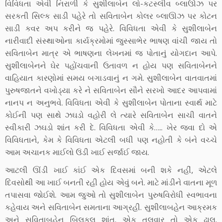
વિવિધતા એવી નિરાળી કે સુશીલાબેન લો-કટસ્લીવ બ્લાઊઝ પર
સરકતી સિલ્ક સાડી પહેરે તો સવિતાબેન કોલર બ્લાઊઝ પર કોટન
સાડી કવર અપ કરીને જ પહેરે. વિવિધતા એવી કે સુશીલાબેન
નારીવાદી સંસ્થાઓના કાર્યક્રમોમાં જુસ્સાભેર ભાષણ વાંચી જાય તો
સવિતાબેન માત્ર એ ભાષણના લેખનમાં જ પોતાનું યોગદાન આપે.
સુશીલાબેનને ઘેર પહોંચવાની ઉતાવળ ન હોય પણ સવિતાબેનને
વાહિયાત કારણોમાં સમય બગાડવાનું ન ગમે. સુશીલાબેન વાતવાતમાં
પુરુષજાતને વખોડ્યા કરે ને સવિતાબેન સૌને સરખો આદર આપવામાં
નાનપ ન અનુભવે. વિવિધતા એવી કે સુશીલાબેન પોતાના સ્વાર્થ માટે
કોઈની પણ સાથે ઝઘડો વહોરી લે ત્યારે સવિતાબેન સાચી વાતને
સ્વીકારી ઝઘડો શાંત કરી દે. વિવિધતા એવી કે….. ખેર જવા દો એ
વિવિધતાને, કેમ કે વિવિધતા એટલી બધી પણ નહોતી કે બંને વચ્ચે
આમ અચાનક માઈલો ઉંડી ખાઈ સર્જાઈ જાય.
આટલી ઊંડી ખાઈ કાંઈ એક દિવસમાં બની શકે નહીં, એટલે
દિવસોથી આ ખાઈ બનતી રહી હોય એવું બને. માટે માંડીને વાતના મૂળ
તપાસવા જોઈશે. આમ જુઓ તો સુશીલાબેન પુરુષવિરોધી સ્વભાવના
કહેવાય અને સવિતાબેન સમતાના આગ્રહી. સુશીલાબહેન આક્રમક
અને સવિતાબહેન બિલકુલ શાંત. એક તલવાર તો એક ઢાલ.