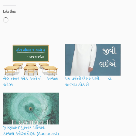
Like this:
Loading…
રોલ નંબર એક અને બે – અજય
૫૫ વર્ષની ઉંમર પછી… – ડૉ.
ઓઝા
અજય કોઠારી
‘કૃષ્ણાયન’ પુસ્તક પરિચય –
કાજલ ઓઝા વૈદ્ય (Audiocast)