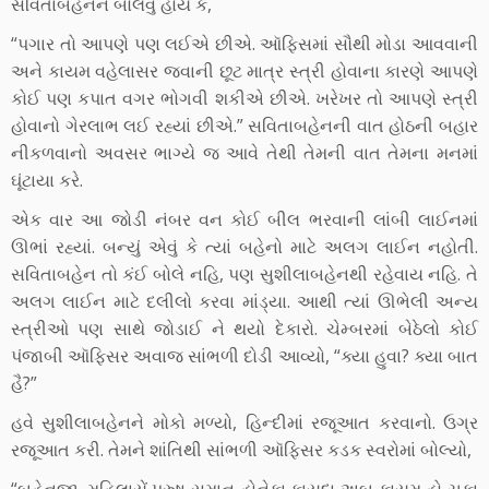
સવિતાબહેનને બોલવું હોય કે,
“પગાર તો આપણે પણ લઈએ છીએ. ઑફિસમાં સૌથી મોડા આવવાની
અને કાયમ વહેલાસર જવાની છૂટ માત્ર સ્ત્રી હોવાના કારણે આપણે
કોઈ પણ કપાત વગર ભોગવી શકીએ છીએ. ખરેખર તો આપણે સ્ત્રી
હોવાનો ગેરલાભ લઈ રહ્યાં છીએ.” સવિતાબહેનની વાત હોઠની બહાર
નીકળવાનો અવસર ભાગ્યે જ આવે તેથી તેમની વાત તેમના મનમાં
ઘૂંટાયા કરે.
એક વાર આ જોડી નંબર વન કોઈ બીલ ભરવાની લાંબી લાઈનમાં
ઊભાં રહ્યાં. બન્યું એવું કે ત્યાં બહેનો માટે અલગ લાઈન નહોતી.
સવિતાબહેન તો કંઈ બોલે નહિ, પણ સુશીલાબહેનથી રહેવાય નહિ. તે
અલગ લાઈન માટે દલીલો કરવા માંડ્યા. આથી ત્યાં ઊભેલી અન્ય
સ્ત્રીઓ પણ સાથે જોડાઈ ને થયો દેકારો. ચેમ્બરમાં બેઠેલો કોઈ
પંજાબી ઑફિસર અવાજ સાંભળી દોડી આવ્યો, “ક્યા હુવા? ક્યા બાત
હૈ?”
હવે સુશીલાબહેનને મોકો મળ્યો, હિન્દીમાં રજૂઆત કરવાનો. ઉગ્ર
રજૂઆત કરી. તેમને શાંતિથી સાંભળી ઑફિસર કડક સ્વરોમાં બોલ્યો,