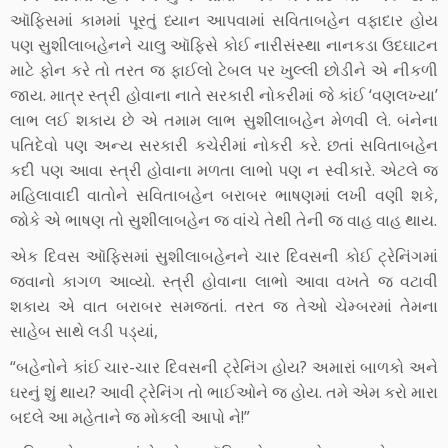
ઑફિસમાં કામમાં પૂરતું ધ્યાન આપવામાં સવિતાબહેન વફાદાર હોય
પણ સુશીલાબહેનને ચાલુ ઑફિસે કોઈ નારીસંસ્થા નાનકડા ઉદઘાટન
માટે ફોન કરે તો તરત જ ફાઈલો ટેબલ પર ખુલ્લી છોડીને એ નીકળી
જાય. માત્ર સ્ત્રી હોવાના નાતે સરકારી નોકરીમાં જે કાંઈ ‘વણલખ્યા’
લાભ લઈ શકાય છે એ તમામ લાભ સુશીલાબહેન મેળવી લે. બંનેના
પતિદેવો પણ અન્ય સરકારી કચેરીમાં નોકરી કરે. છતાં સવિતાબહેન
કદી પણ આવા સ્ત્રી હોવાના મળતા લાભો પણ ન સ્વીકારે. એટલે જ
મહિલાવાદી વાતોને સવિતાબહેન બરાબર ભાષણમાં લખી વણી શકે,
જોકે એ ભાષણ તો સુશીલાબહેન જ વાંચે તેથી તેની જ વાહ વાહ થાય.
એક દિવસ ઑફિસમાં સુશીલાબહેનને ચાર દિવસની કોઈ ટ્રેનિંગમાં
જવાનો કાગળ આવ્યો. સ્ત્રી હોવાના લાભો આવા વખતે જ વટાવી
શકાય એ વાત બરાબર સમજતાં. તરત જ તેઓ ચેમ્બરમાં તેમના
સાહેબ સાથે લડી પડ્યાં,
“બહેનોને કાંઈ ચાર-ચાર દિવસની ટ્રેનિંગ હોય? અમારાં બાળકો અને
ઘરનું શું થાય? આવી ટ્રેનિંગ તો ભાઈઓને જ હોય. તમે એમ કરો મારા
બદલે આ મહેતાને જ મોકલી આપો ને!”