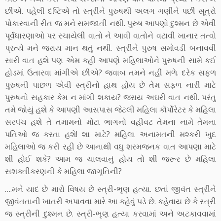
છીએ. પહેલી દષ્ટિએ તો સ્ત્રીને પુરુષથી અલગ ગણીને પછી સૂત્રો
પોકારવાની રીત જ મને સમજાતી નથી. પુરુષ આપણો દુશ્મન છે એવી
પૂર્વધારણાઓ પર રચાયેલી વાતો ને આવી વાતોને વટાવી ખાનાર તત્વો
પ્રત્યે મને જરાય માન થતું નથી. સ્ત્રીને પુરુષ સમોવડી બનાવવી
સારી વાત હશે પણ એમ કહી આપણે મહિલાઓને પુરુષની સામે કઈ
હોડમાં ઉતારવા માંગીએ છીએ? જવાબ તમને નહીં મળે. દરેક સફળ
પુરુષની પાછળ એવી સ્ત્રીનો હાથ હોય છે તેમ સફળ નારી માટે
પુરુષનો સહકાર કેમ ન માંગી શકાય? જરાય અઘરી વાત નથી. પરંતુ
તમે જોયું હશે કે આપણી આસપાસ જેટલી મહિલા કૉર્પોરેટર કે મહિલા
સરપંચ હશે તે તમામનો મોટા ભાગનો વહીવટ તેમના નામે તેમના
પતિઓ જ કરતા હશે! શા માટે? મહિલા અનામતની મશ્કરી ખુદ
મહિલાઓ જ કરી રહી છે આનાથી વધુ શરમજનક વાત આપણા માટે
શી હોઈ શકે? આમ જ ચાલવાનું હોય તો શી જરૂર છે મહિલા
સશક્તીકરણની કે મહિલા જાગૃતિની?
….મને યાદ છે મારો વિષય છે સ્ત્રી-ભૃણ હત્યા. છતાં જીવંત સ્ત્રીને
જીવંતતાની ખાતરી અપાવવા મારે આ કહેવું પડે છે. કહેવાય છે કે સ્ત્રી
જ સ્ત્રીની દુશ્મન છે. સ્ત્રી-ભૃણ હત્યા કરવામાં અને અટકાવવામાં