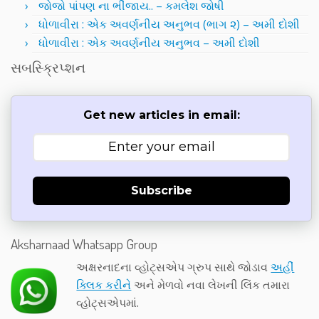
જોજો પાંપણ ના ભીંજાય.. – કમલેશ જોષી
ધોળાવીરા : એક અવર્ણનીય અનુભવ (ભાગ ૨) – અમી દોશી
ધોળાવીરા : એક અવર્ણનીય અનુભવ – અમી દોશી
સબસ્ક્રિપ્શન
Get new articles in email:
Subscribe
Aksharnaad Whatsapp Group
અક્ષરનાદના વ્હોટ્સએપ ગ્રુપ સાથે જોડાવ
અહીં
ક્લિક કરીને
અને મેળવો નવા લેખની લિંક તમારા
વ્હોટ્સએપમાં.