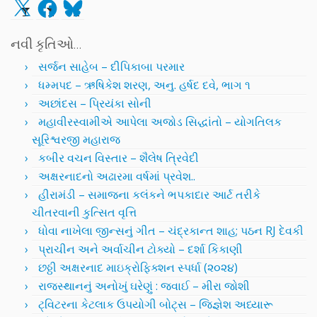
X
Facebook
Bluesky
નવી કૃતિઓ…
સર્જન સાહેબ – દીપિકાબા પરમાર
ધમ્મપદ – ઋષિકેશ શરણ, અનુ. હર્ષદ દવે, ભાગ ૧
અછાંદસ – પ્રિયંકા સોની
મહાવીરસ્વામીએ આપેલા અજોડ સિદ્ધાંતો – યોગતિલક
સૂરિશ્વરજી મહારાજ
કબીર વચન વિસ્તાર – શૈલેષ ત્રિવેદી
અક્ષરનાદનો અઢારમા વર્ષમાં પ્રવેશ..
હીરામંડી – સમાજના કલંકને ભપકાદાર આર્ટ તરીકે
ચીતરવાની કુત્સિત વૃત્તિ
ધોવા નાખેલા જીન્સનું ગીત – ચંદ્રકાન્ત શાહ; પઠન RJ દેવકી
પ્રાચીન અને અર્વાચીન ટોક્યો – દર્શા કિકાણી
છઠ્ઠી અક્ષરનાદ માઇક્રોફિક્શન સ્પર્ધા (૨૦૨૪)
રાજસ્થાનનું અનોખું ઘરેણું : જવાઈ – મીરા જોશી
ટ્વિટરના કેટલાક ઉપયોગી બોટ્સ – જિજ્ઞેશ અધ્યારૂ