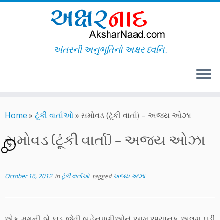
અંતરની અનુભૂતિનો અક્ષર ધ્વનિ..
Skip
to
Home
»
ટૂંકી વાર્તાઓ
»
સમોવડ (ટૂંકી વાર્તા) – અજય ઓઝા
content
સમોવડ (ટૂંકી વાર્તા) – અજય ઓઝા
6
October 16, 2012
in
ટૂંકી વાર્તાઓ
tagged
અજય ઓઝા
એક મગની બે ફાડ જેવી બહેનપણીઓનું આમ અચાનક અલગ પડી