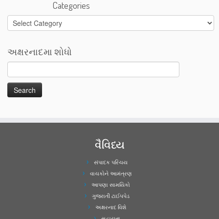
Categories
Categories
અક્ષરનાદમા શોધો
વૈવિધ્ય
સંપાદક પરિચય
વાચકોને આમંત્રણ
આપણા સામયિકો
ગુજરાતી ટાઈપપેડ
અક્ષરનાદ વિશે
સહાયતા