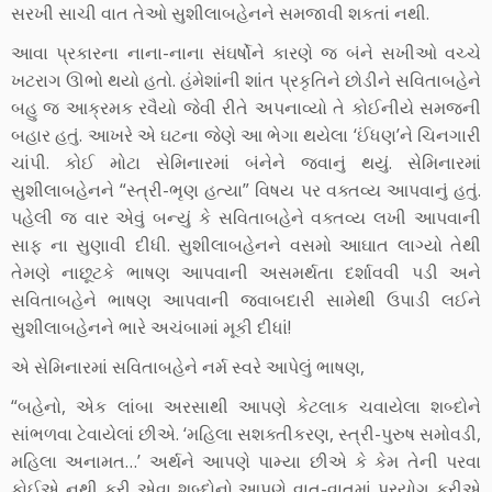
સરખી સાચી વાત તેઓ સુશીલાબહેનને સમજાવી શકતાં નથી.
આવા પ્રકારના નાના-નાના સંઘર્ષોને કારણે જ બંને સખીઓ વચ્ચે
ખટરાગ ઊભો થયો હતો. હંમેશાંની શાંત પ્રકૃતિને છોડીને સવિતાબહેને
બહુ જ આક્રમક રવૈયો જેવી રીતે અપનાવ્યો તે કોઈનીયે સમજની
બહાર હતું. આખરે એ ઘટના જેણે આ ભેગા થયેલા ‘ઈંધણ’ને ચિનગારી
ચાંપી. કોઈ મોટા સેમિનારમાં બંનેને જવાનું થયું. સેમિનારમાં
સુશીલાબહેનને “સ્ત્રી-ભૃણ હત્યા” વિષય પર વક્તવ્ય આપવાનું હતું.
પહેલી જ વાર એવું બન્યું કે સવિતાબહેને વક્તવ્ય લખી આપવાની
સાફ ના સુણાવી દીધી. સુશીલાબહેનને વસમો આઘાત લાગ્યો તેથી
તેમણે નાછૂટકે ભાષણ આપવાની અસમર્થતા દર્શાવવી પડી અને
સવિતાબહેને ભાષણ આપવાની જવાબદારી સામેથી ઉપાડી લઈને
સુશીલાબહેનને ભારે અચંબામાં મૂકી દીધાં!
એ સેમિનારમાં સવિતાબહેને નર્મ સ્વરે આપેલું ભાષણ,
“બહેનો, એક લાંબા અરસાથી આપણે કેટલાક ચવાયેલા શબ્દોને
સાંભળવા ટેવાયેલાં છીએ. ‘મહિલા સશક્તીકરણ, સ્ત્રી-પુરુષ સમોવડી,
મહિલા અનામત…’ અર્થને આપણે પામ્યા છીએ કે કેમ તેની પરવા
કોઈએ નથી કરી એવા શબ્દોનો આપણે વાત-વાતમાં પ્રયોગ કરીએ