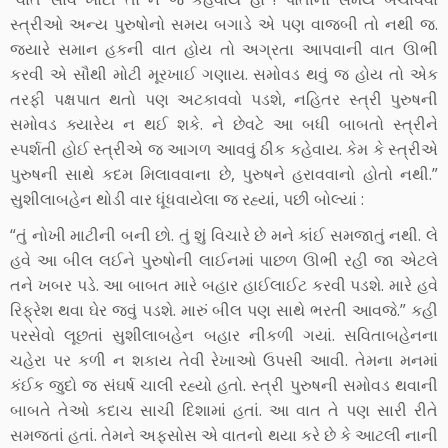
સ્ત્રીઓ અન્ય પુરુષોનો સમય બગાડે એ પણ વાજબી તો નથી જ.
જ્યારે સમાન હકની વાત હોય તો અગ્રતા આપવાની વાત ઊભી
કરવી એ સૌથી મોટી મૂરખાઈ ગણાય. સમોવડ થવું જ હોય તો એક
તરફી પક્ષપાત થતો પણ અટકાવવો પડશે, નહિતર સ્ત્રી પુરુષની
સમોવડ ક્યારેય ન થઈ શકે. ને છેવટે આ બધી બાબતો સ્ત્રીને
સ્પર્શતી હોઈ સ્ત્રીએ જ આગળ આવવું ઠીક કહેવાય. કેમ કે સ્ત્રીએ
પુરુષની સાથે કદમ મિલાવવાના છે, પુરુષને હરાવવાનો હોતો નથી.”
સુશીલાબહેન થોડી વાર ધૂંધવાયેલા જ રહ્યાં, પછી બોલ્યાં :
“તું નોખી માટીની બની છો. તું શું વિચારે છે મને કાંઈ સમજાતું નથી. લે
હવે આ બીલ લઈને પુરુષોની લાઈનમાં પાછળ ઊભી રહી જા એટલે
તને ખબર પડે. આ બાબત મારે બહાર હાઈલાઈટ કરવી પડશે. મારે હવે
રિફ્રેશ થવા ઘેર જવું પડશે. મારું બીલ પણ સાથે ભરતી આવજે.” કહી
પરસેવો લૂછતાં સુશીલાબહેન બહાર નીકળી ગયાં. સવિતાબહેનના
ચહેરા પર કળી ન શકાય તેવી રેખાઓ ઉપસી આવી. તેમના મનમાં
કંઈક જુદો જ સંઘર્ષ ચાલી રહ્યો હતો. સ્ત્રી પુરુષની સમોવડ થવાની
બાબતે તેઓ કદાચ સાચી દિશામાં હતાં. આ વાત તે પણ સારી રીતે
સમજતાં હતાં. તેમને અફસોસ એ વાતનો થયા કરે છે કે આટલી નાની