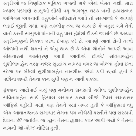
સ્ત્રીઓ જ નિર્ણાયક ભૂમિકા ભજવી શકે એમાં બેમત નથી. મારા
ખ્યાલ પ્રમાણે સાસુઓ સૌથી વધુ અંગભૂત ઘટક બની હકારાત્મક
અભિગમ અપનાવી વહુઓને સધિયારો આપે તો સમજજો કે આપણે
લડાઈ જીતી ગયાં. પણ તકલીફ ત્યાં જ થાય છે કે બહાર ગમે તેવી
વાતો કરતી સાસુઓ પોતાની વહુ પાસે હંમેશાં દીકરો જ માંગે છે. અથવા
સ્ત્રી-ભૃણનો નિકાલ કરવા દબાણ કરે છે. આપણે આવાં ઢોંગી તત્વો
ઓળખી નથી શકતાં ને એવું થાય છે કે એવા લોકોને આપણે આવા
સેમિનારમાં આમંત્રણ આપી આવીએ છીએ.’ સવિતાબહેન
સુશીલાબહેન તરફ નજર સુદ્ધાંય નાંખ્યા વગર જ બોલ્યાં હોવા છતાં
સ્ટેજ પર બેઠેલાં સુશીલાબહેન નખશીખ એવાં કંપી રહ્યાં હતાં કે
પછીના શબ્દો તેમના કાન સુધી પણ ન આવી શક્યા.
ફંકશન આટોપાઈ ગયું પણ મનોમન સમસમી ગયેલાં સુશીલાબહેન
સવિતાબહેન સાથે હિસાબ બરાબર કરવા બીજે દિવસે સમયસર
ઑફિસે પહોંચી ગયાં, પણ તેમને ક્યાં ખબર હતી કે ઑફિસમાં વધુ
એક આઘાતજનક સમાચાર તેમના પગ નીચેથી ધરતીને પણ સરકાવી
દેવાના છે? જતાંવેંત જ પ્યુન તેમના હાથમાં કવર આપી ગયો કે તેમના
નામની ‘શૉ-કોઝ’ નોટિસ હતી,