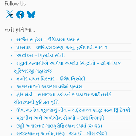
Follow Us
X
Facebook
Bluesky
નવી કૃતિઓ…
સર્જન સાહેબ – દીપિકાબા પરમાર
ધમ્મપદ – ઋષિકેશ શરણ, અનુ. હર્ષદ દવે, ભાગ ૧
અછાંદસ – પ્રિયંકા સોની
મહાવીરસ્વામીએ આપેલા અજોડ સિદ્ધાંતો – યોગતિલક
સૂરિશ્વરજી મહારાજ
કબીર વચન વિસ્તાર – શૈલેષ ત્રિવેદી
અક્ષરનાદનો અઢારમા વર્ષમાં પ્રવેશ..
હીરામંડી – સમાજના કલંકને ભપકાદાર આર્ટ તરીકે
ચીતરવાની કુત્સિત વૃત્તિ
ધોવા નાખેલા જીન્સનું ગીત – ચંદ્રકાન્ત શાહ; પઠન RJ દેવકી
પ્રાચીન અને અર્વાચીન ટોક્યો – દર્શા કિકાણી
છઠ્ઠી અક્ષરનાદ માઇક્રોફિક્શન સ્પર્ધા (૨૦૨૪)
રાજસ્થાનનું અનોખું ઘરેણું : જવાઈ – મીરા જોશી