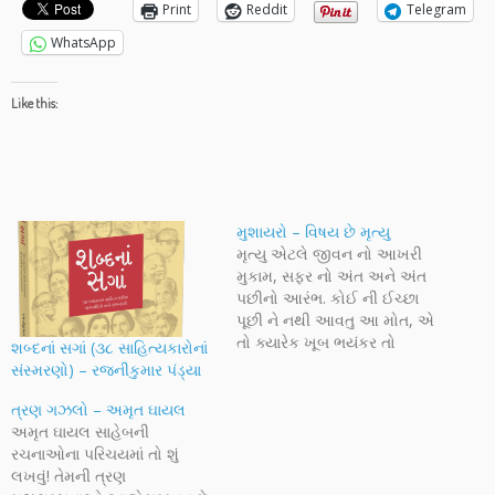
Print
Reddit
Telegram
WhatsApp
Like this:
મુશાયરો – વિષય છે મૃત્યુ
મૃત્યુ એટલે જીવન નો આખરી
મુકામ, સફર નો અંત અને અંત
પછીનો આરંભ. કોઈ ની ઈચ્છા
પૂછી ને નથી આવતુ આ મોત, એ
તો ક્યારેક ખૂબ ભયંકર તો
શબ્દનાં સગાં (૩૮ સાહિત્યકારોનાં
ક્યારેક તદન શાંત, ક્યારેક
સંસ્મરણો) – રજનીકુમાર પંડ્યા
વિકરાળ તો ક્યારેક દયાજનક.
આજે આ મૃત્યુ ના થોડા રૂપો ને
ત્રણ ગઝલો – અમૃત ઘાયલ
કવિઓ એ કેવી રીતે આલેખ્યા છે
અમૃત ઘાયલ સાહેબની
એ…
રચનાઓના પરિચયમાં તો શું
લખવું! તેમની ત્રણ