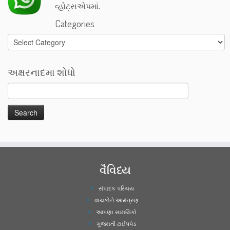
વ્હોટ્સએપમાં.
Categories
Categories
અક્ષરનાદમા શોધો
વૈવિધ્ય
સંપાદક પરિચય
વાચકોને આમંત્રણ
આપણા સામયિકો
ગુજરાતી ટાઈપપેડ