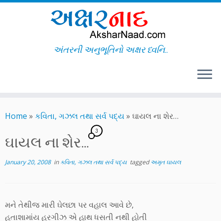
અંતરની અનુભૂતિનો અક્ષર ધ્વનિ..
Skip
to
Home
»
કવિતા, ગઝલ તથા સર્વ પદ્ય
»
ઘાયલ ના શેર…
content
3
ઘાયલ ના શેર…
January 20, 2008
in
કવિતા, ગઝલ તથા સર્વ પદ્ય
tagged
અમૃત ઘાયલ
મને તેથીજ મારી ઘેલછા પર વહાલ આવે છે,
હતાશામાંય હરગીઝ એ હાથ ધસતી નથી હોતી