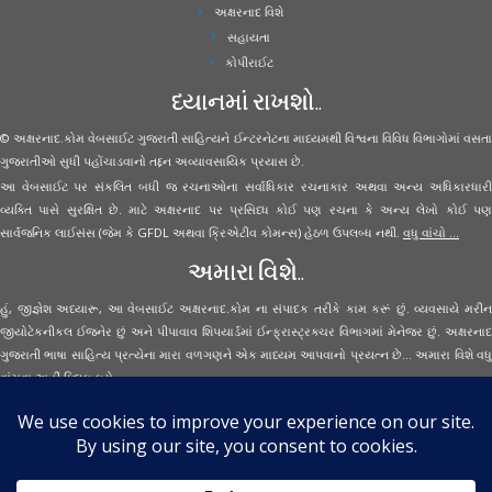
અક્ષરનાદ વિશે
સહાયતા
કોપીરાઈટ
ધ્યાનમાં રાખશો..
© અક્ષરનાદ.કોમ વેબસાઈટ ગુજરાતી સાહિત્યને ઈન્ટરનેટના માધ્યમથી વિશ્વના વિવિધ વિભાગોમાં વસતા
ગુજરાતીઓ સુધી પહોંચાડવાનો તદ્દન અવ્યાવસાયિક પ્રયાસ છે.
આ વેબસાઈટ પર સંકલિત બધી જ રચનાઓના સર્વાધિકાર રચનાકાર અથવા અન્ય અધિકારધારી
વ્યક્તિ પાસે સુરક્ષિત છે. માટે અક્ષરનાદ પર પ્રસિધ્ધ કોઈ પણ રચના કે અન્ય લેખો કોઈ પણ
સાર્વજનિક લાઈસંસ (જેમ કે GFDL અથવા ક્રિએટીવ કોમન્સ) હેઠળ ઉપલબ્ધ નથી.
વધુ વાંચો ...
અમારા વિશે..
હું, જીજ્ઞેશ અધ્યારૂ, આ વેબસાઈટ અક્ષરનાદ.કોમ ના સંપાદક તરીકે કામ કરૂં છું. વ્યવસાયે મરીન
જીયોટેકનીકલ ઈજનેર છું અને પીપાવાવ શિપયાર્ડમાં ઈન્ફ્રાસ્ટ્રક્ચર વિભાગમાં મેનેજર છું. અક્ષરનાદ
ગુજરાતી ભાષા સાહિત્ય પ્રત્યેના મારા વળગણને એક માધ્યમ આપવાનો પ્રયત્ન છે... અમારા વિશે વધુ
વાંચવા
અહીં ક્લિક કરો...
Secured Site Assurance