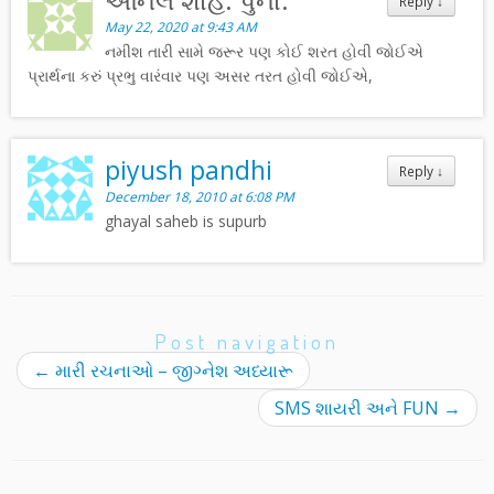
અનિલ શાહ. પુના.
Reply
↓
May 22, 2020 at 9:43 AM
નમીશ તારી સામે જરૂર પણ કોઈ શરત હોવી જોઈએ
પ્રાર્થના કરું પ્રભુ વારંવાર પણ અસર તરત હોવી જોઈએ,
piyush pandhi
Reply
↓
December 18, 2010 at 6:08 PM
ghayal saheb is supurb
Post navigation
←
મારી રચનાઓ – જીગ્નેશ અધ્યારૂ
SMS શાયરી અને FUN
→