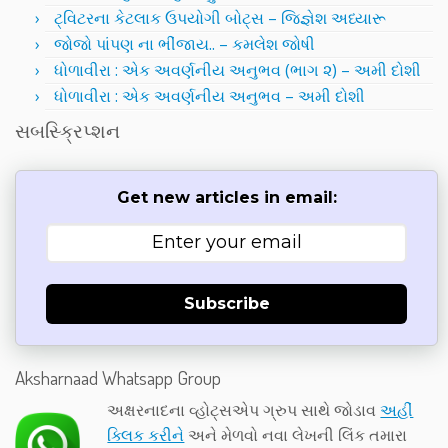
ટ્વિટરના કેટલાક ઉપયોગી બોટ્સ – જિજ્ઞેશ અધ્યારૂ
જોજો પાંપણ ના ભીંજાય.. – કમલેશ જોષી
ધોળાવીરા : એક અવર્ણનીય અનુભવ (ભાગ ૨) – અમી દોશી
ધોળાવીરા : એક અવર્ણનીય અનુભવ – અમી દોશી
સબસ્ક્રિપ્શન
Get new articles in email:
Subscribe
Aksharnaad Whatsapp Group
અક્ષરનાદના વ્હોટ્સએપ ગ્રુપ સાથે જોડાવ
અહીં
ક્લિક કરીને
અને મેળવો નવા લેખની લિંક તમારા