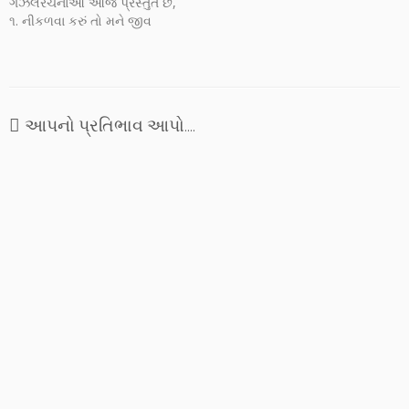
ગઝલરચનાઓ આજે પ્રસ્તુત છે,
૧. નીકળવા કરું તો મને જીવ
રોકે.. ૨. દરવાજો ઊઘડ્યો જ
નથી - એમ પણ નથી... અને ૩.
શુષ્ક છું, બટકું નહી તો શું કરું!
આપ સૌ આ ગઝલોને માણી શકો
એ માટે અહીં પ્રસ્તુત કરી…
આપનો પ્રતિભાવ આપો....