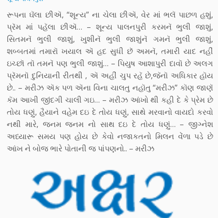
રૂપના ઘૅલા છીઍ, “શૂન્ય” ના ચેલા છીઍ, વેર માં ભલૅ પાછળ હશું,
પ્રૅમ માં પહૅલા છીઍ… – શૂન્ય પાલનપુરી કરમનૅ ભુલી જાશું,
સિતમનૅ ભુલી જાશું, ખુશીનૅ ભુલી જાશુંનૅ ગમનૅ ભુલી જાશું,
શબ્બતમાં તમારૉ ખયાલ ઍ હદ સુધી છૅ અમનૅ, તમારી યાદ નહીં
ઇચ્છૉ તૉ તમનૅ પણ ભુલી જાશું… – પિયુષ આશાપુરી દાવૉ છે અલગ
પ્રૅમનૉ દુનિયાની રીતથી , ઍ અહીં ચુપ રહૅ છે,જૅનૉ અધિકાર હૉય
છે.. – મરીઝ ઍક પળ ઍના વિના ચાલતુ નહૉતુ “મરીઝ” કૉણ જાણૅ
કૅમ આખી જીંદગી ચાલી ગઇ… – મરીઝ આંખો થી કહી દે કે પ્રેમ છે
તોય ધણું, હૈયાને વહેમ દઇ દે તોય ધણું, સાથે મરવાનો વાયદો કરવો
નથી મારે, જનમ જનમ નો સાથ દઇ દે તોય ધણું… – જીગ્નેશ
અધ્યારૂ સમય પણ હોય છે કેવો નજાકતનો મિલન વેંળા પડે છે
આંખ ને બોજ ભારે પોતાની જ પાંપણનો.. – મરીઝ