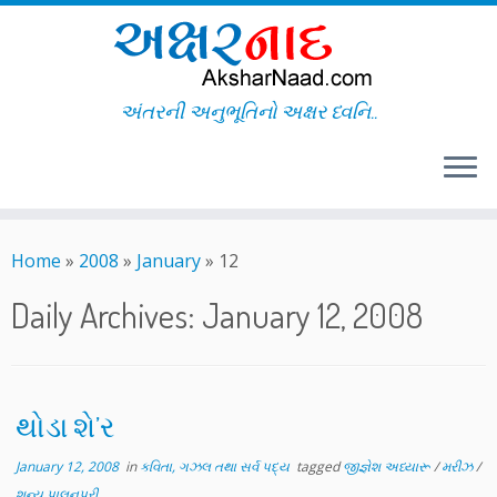
અંતરની અનુભૂતિનો અક્ષર ધ્વનિ..
Skip
to
Home
»
2008
»
January
»
12
content
Daily Archives:
January 12, 2008
થોડા શે’ર
January 12, 2008
in
કવિતા, ગઝલ તથા સર્વ પદ્ય
tagged
જીજ્ઞેશ અધ્યારૂ
/
મરીઝ
/
શૂન્ય પાલનપુરી