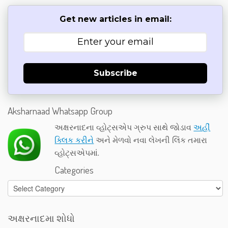
Get new articles in email:
Subscribe
Aksharnaad Whatsapp Group
અક્ષરનાદના વ્હોટ્સએપ ગ્રુપ સાથે જોડાવ
અહીં
ક્લિક કરીને
અને મેળવો નવા લેખની લિંક તમારા
વ્હોટ્સએપમાં.
Categories
Categories
અક્ષરનાદમા શોધો