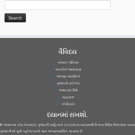
વૈવિધ્ય
સંપાદક પરિચય
વાચકોને આમંત્રણ
આપણા સામયિકો
ગુજરાતી ટાઈપપેડ
અક્ષરનાદ વિશે
સહાયતા
કોપીરાઈટ
ધ્યાનમાં રાખશો..
© અક્ષરનાદ.કોમ વેબસાઈટ ગુજરાતી સાહિત્યને ઈન્ટરનેટના માધ્યમથી વિશ્વના વિવિધ વિભાગોમાં વસતા
ગુજરાતીઓ સુધી પહોંચાડવાનો તદ્દન અવ્યાવસાયિક પ્રયાસ છે.