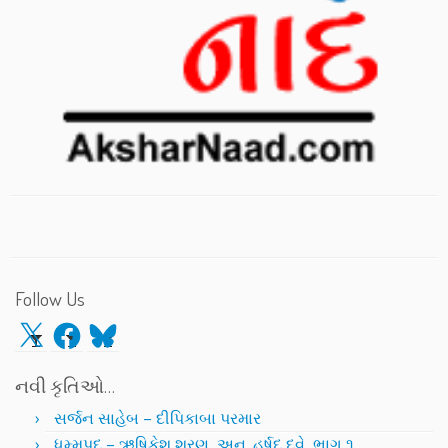
Follow Us
X
Facebook
Bluesky
નવી કૃતિઓ…
સર્જન સાહેબ – દીપિકાબા પરમાર
ધમ્મપદ – ઋષિકેશ શરણ, અનુ. હર્ષદ દવે, ભાગ ૧