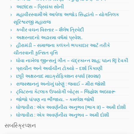
અછાંદસ – પ્રિયંકા સોની
મહાવીરસ્વામીએ આપેલા અજોડ સિદ્ધાંતો – યોગતિલક
સૂરિશ્વરજી મહારાજ
કબીર વચન વિસ્તાર – શૈલેષ ત્રિવેદી
અક્ષરનાદનો અઢારમા વર્ષમાં પ્રવેશ..
હીરામંડી – સમાજના કલંકને ભપકાદાર આર્ટ તરીકે
ચીતરવાની કુત્સિત વૃત્તિ
ધોવા નાખેલા જીન્સનું ગીત – ચંદ્રકાન્ત શાહ; પઠન RJ દેવકી
પ્રાચીન અને અર્વાચીન ટોક્યો – દર્શા કિકાણી
છઠ્ઠી અક્ષરનાદ માઇક્રોફિક્શન સ્પર્ધા (૨૦૨૪)
રાજસ્થાનનું અનોખું ઘરેણું : જવાઈ – મીરા જોશી
ટ્વિટરના કેટલાક ઉપયોગી બોટ્સ – જિજ્ઞેશ અધ્યારૂ
જોજો પાંપણ ના ભીંજાય.. – કમલેશ જોષી
ધોળાવીરા : એક અવર્ણનીય અનુભવ (ભાગ ૨) – અમી દોશી
ધોળાવીરા : એક અવર્ણનીય અનુભવ – અમી દોશી
સબસ્ક્રિપ્શન