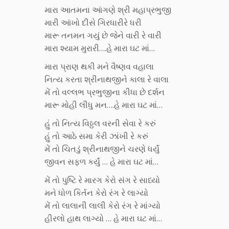
મારા આતમના આંગણે શ્રી મહાપ્રભુજી
મારી આંખો દીસે ગિરધારીરે ધરી
મારૂ તનમન ગયું છે જેને વારી રે વારી
મારા શ્યામ મુરારી….હે મારા ઘટ માં…
મારા પ્રાણ થકી મને વૈષ્ણવ વહાલા
નિત્ય કરતા શ્રીનાથજીને કાલા રે વાલા
મેં તો વલ્લભ પ્રભુજીના કીધા છે દર્શન
મારૂ મોહી લીધુ મન….હે મારા ઘટ માં…
હું તો નિત્ય વિઠ્ઠલ વરની સેવા રે કરું
હું તો આઠે સમા કેરી ઝાંખી રે કરું
મેં તો ચિતડું શ્રીનાથજીને ચરણે ધર્યું
જીવન સફળ કર્યું … હે મારા ઘટ માં…
મેં તો પુષ્ટિ રે મારગ કેરો સંગ રે સાધ્યો
મને ધોળ કિર્તન કેરો રંગ રે લાગ્યો
મેં તો લાલાની લાલી કેરો રંગ રે માંગ્યો
હીરલો હાથ લાગ્યો … હે મારા ઘટ માં…