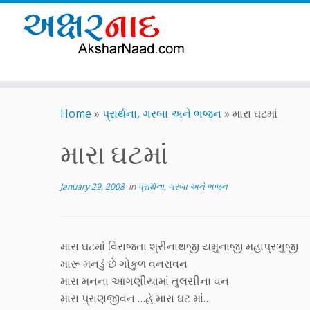
Skip
to
Home
»
પ્રાર્થના, ગરબા અને ભજન
»
મારા ઘટમાં
content
મારા ઘટમાં
January 29, 2008
in
પ્રાર્થના, ગરબા અને ભજન
મારા ઘટમાં વિરાજતા શ્રીનાથજી યમુનાજી મહાપ્રભુજી
મારૂ મનડું છે ગોકુળ વનરાવન
મારા મનના આંગણીયામાં તુલસીના વન
મારા પ્રાણજીવન …હે મારા ઘટ માં…