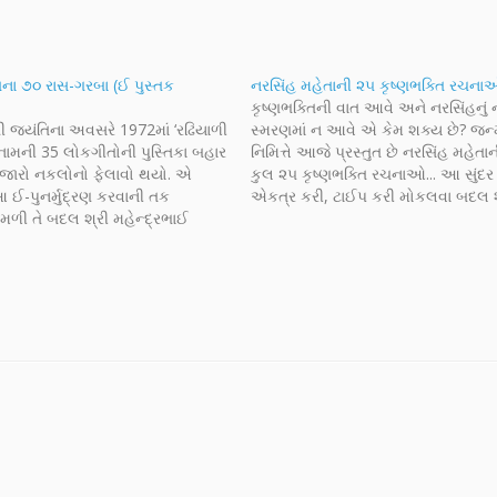
તના ૭૦ રાસ-ગરબા (ઈ પુસ્તક
નરસિંહ મહેતાની ૨૫ કૃષ્ણભક્તિ રચન
કૃષ્ણભક્તિની વાત આવે અને નરસિંહનું 
ી જયંતિના અવસરે 1972માં ‘રઢિયાળી
સ્મરણમાં ન આવે એ કેમ શક્ય છે? જન્મ
 નામની 35 લોકગીતોની પુસ્તિકા બહાર
નિમિત્તે આજે પ્રસ્તુત છે નરસિંહ મહેતાન
હજારો નકલોનો ફેલાવો થયો. એ
કુલ ૨૫ કૃષ્ણભક્તિ રચનાઓ... આ સું
 આ ઈ-પુનર્મુદ્રણ કરવાની તક
એકત્ર કરી, ટાઈપ કરી મોકલવા બદલ શ
 મળી તે બદલ શ્રી મહેન્દ્રભાઈ
ગોપાલભાઈ પારેખનો ખૂબ ખૂબ આભાર.
શ આપવો રહ્યો. તો એને ટાઈપ કરીને
સર્વેને જન્માષ્ટમીની શુભકામનાઓ.
સઘળી મહેનત વાપીના ગોપાલભાઈ
ટલે આ પ્રક્રિયાના ધારક તેઓ…