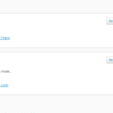
Re
27.htm
Re
a male…
s.com