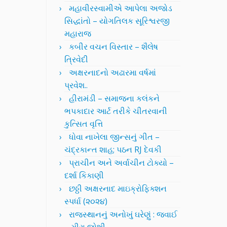
મહાવીરસ્વામીએ આપેલા અજોડ
સિદ્ધાંતો – યોગતિલક સૂરિશ્વરજી
મહારાજ
કબીર વચન વિસ્તાર – શૈલેષ
ત્રિવેદી
અક્ષરનાદનો અઢારમા વર્ષમાં
પ્રવેશ..
હીરામંડી – સમાજના કલંકને
ભપકાદાર આર્ટ તરીકે ચીતરવાની
કુત્સિત વૃત્તિ
ધોવા નાખેલા જીન્સનું ગીત –
ચંદ્રકાન્ત શાહ; પઠન RJ દેવકી
પ્રાચીન અને અર્વાચીન ટોક્યો –
દર્શા કિકાણી
છઠ્ઠી અક્ષરનાદ માઇક્રોફિક્શન
સ્પર્ધા (૨૦૨૪)
રાજસ્થાનનું અનોખું ઘરેણું : જવાઈ