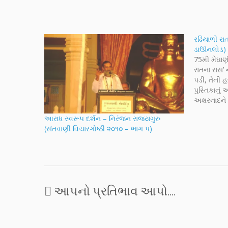
રઢિયાળી રા
ડાઊનલોડ)
75મી મેઘાણ
રાતના રાસ’
પડી, તેની 
પુસ્તિકાનું
અક્ષરનાદને
મેઘાણીને ય
આરાધ સ્વરૂપ દર્શન – નિરંજન રાજ્યગુરુ
મોકલવાની 
(સંતવાણી વિચારગોષ્ઠી ૨૦૧૦ – ભાગ ૫)
પારેખની એ
આપનો પ્રતિભાવ આપો....