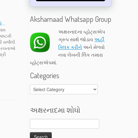
Aksharnaad Whatsapp Group
ાઓ…
નામ
અક્ષરનાદના વ્હોટ્સએપ
ાષ્ટમી
ગ્રુપ સાથે જોડાવ
અહીં
ી સર્જેલી
ક્લિક કરીને
અને મેળવો
દર રચનાઓ
્રી
નવા લેખની લિંક તમારા
 આપ
વ્હોટ્સએપમાં.
Categories
Categories
અક્ષરનાદમા શોધો