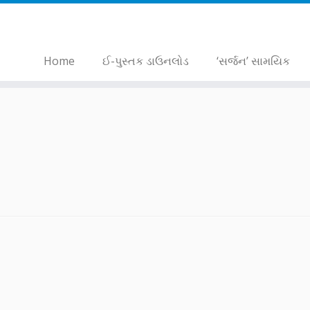
Home
ઈ-પુસ્તક ડાઉનલોડ
‘સર્જન’ સામયિક