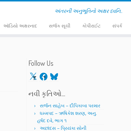
અંતરની અનુભૂતિનો અક્ષર ધ્વનિ..
ઑડિયો અક્ષરનાદ
સર્જક સૂચી
કોપીરાઈટ
સંપર્ક
Follow Us
X
Facebook
Bluesky
નવી કૃતિઓ…
સર્જન સાહેબ – દીપિકાબા પરમાર
ધમ્મપદ – ઋષિકેશ શરણ, અનુ.
હર્ષદ દવે, ભાગ ૧
અછાંદસ – પ્રિયંકા સોની