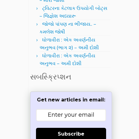
– મીરા જોશી
ટ્વિટરના કેટલાક ઉપયોગી બોટ્સ
– જિજ્ઞેશ અધ્યારૂ
જોજો પાંપણ ના ભીંજાય.. –
કમલેશ જોષી
ધોળાવીરા : એક અવર્ણનીય
અનુભવ (ભાગ ૨) – અમી દોશી
ધોળાવીરા : એક અવર્ણનીય
અનુભવ – અમી દોશી
સબસ્ક્રિપ્શન
Get new articles in email:
Subscribe