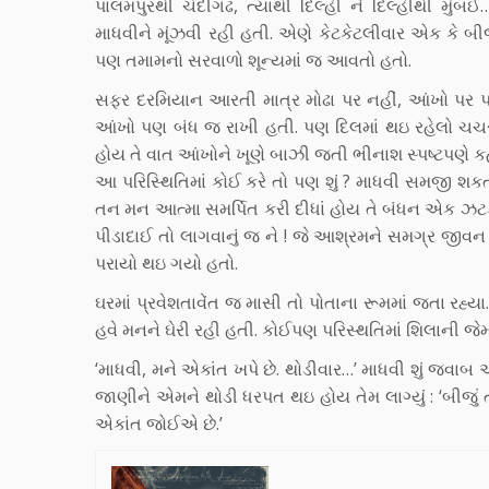
પાલમપુરથી ચંદીગઢ, ત્યાંથી દિલ્હી ને દિલ્હીથી મુ
માધવીને મૂંઝવી રહી હતી. એણે કેટકેટલીવાર એક કે બીજી
પણ તમામનો સરવાળો શૂન્યમાં જ આવતો હતો.
સફર દરમિયાન આરતી માત્ર મોઢા પર નહીં, આંખો પર પણ 
આંખો પણ બંધ જ રાખી હતી. પણ દિલમાં થઇ રહેલો ચચરા
હોય તે વાત આંખોને ખૂણે બાઝી જતી ભીનાશ સ્પષ્ટપણે 
આ પરિસ્થિતિમાં કોઈ કરે તો પણ શું ? માધવી સમજી શકતી
તન મન આત્મા સમર્પિત કરી દીધાં હોય તે બંધન એક ઝટક
પીડાદાઈ તો લાગવાનું જ ને ! જે આશ્રમને સમગ્ર જીવન 
પરાયો થઇ ગયો હતો.
ઘરમાં પ્રવેશતાવેંત જ માસી તો પોતાના રૂમમાં જતા રહ્
હવે મનને ઘેરી રહી હતી. કોઈપણ પરિસ્થતિમાં શિલાની જે
‘માધવી, મને એકાંત ખપે છે. થોડીવાર…’ માધવી શું જવા
જાણીને એમને થોડી ધરપત થઇ હોય તેમ લાગ્યું : ‘બીજું ત
એકાંત જોઈએ છે.’