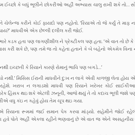
 એમ ઈચ્છો કે બધું ભૂલીને છોકરીઓ અહીં અભ્યાસ ચાલુ રાખી શકે તો… સ
 ચેલેન્જ કરીને કોઈ ફાયદો પણ નહોતો. ‘રિયાએ તો જે કર્યું તે માફ 
ન્યાય?’ માધવીએ એક છેલ્લી દલીલ કરી જોઈ.
ભારે કડક હતા પણ લાગણીશીલ ને પ્રેક્ટીકલ પણ હતા. ‘એ વાત તો છે કે 
સ કરી શકે છે, પણ તમે જ તો કહેતા હતાને કે બે બહેનો એકમેક વિના ન
ું નથી ઇચ્છતી કે રિયાને કારણે રોમાનું ભાવિ પણ બગડે…’
ધો નથી.’ મિસિસ ઈરાની માધવીને દુ:ખ ન લાગે એવી કાળજી લેતા હોય એમ 
રહેશે. ખરાબ ન લગાડશો માધવી પણ રિયાને ખરેખર કોઈ સાઈકીઆટ્
ારેક હિંસક થઇ શકે એટલી ઝનૂની, આજે થયું તે તો કદાચ ભૂલી જશે 
ીએ વધુ કંઇ ન કહેવું હોય તેમ ચૂપ થઇ ગયા.
ીએ રિયાના રૂમમાં જઈ સમાન પેક કરવા માંડ્યો. સહેમીને જોઈ રહેલ
િના હવે પોતે અહીં એકલા રહીને ભણવાનું છે એ વાત જ એને અસહનીય 