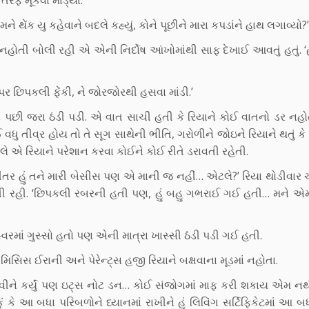
ે થેંક યુ કહેવાને બદલે કહ્યું, કોને પૂછીને મારા કપડાંને હાથ લગાવ્યો?’
ો નહોતી બોલી રહી એ એની નિર્દોષ આંખોમાંથી સાફ દેખાઈ આવતું હતું. ‘
ારી પર છિપકલી ફેંકી, ને જોરજોરથી હસવા માંડી.’
ા પછી જરા ઠંડી પડી. એ વાત સાચી હતી કે રિયાને કોઈ વાતનો ડર નહ
ુ તીવ્ર હોય તો તે સૂગ સાથેની ભીતિ, ગરોળીને જોઇને રિયાને થતું ક
 રિયાને પરેશાન કરવા કોઈને કોઈ રીતે ડરાવતી રહેતી.
 નહીંતર હું તને મારી બેસીસ પણ એ માની જ નહીં… એટલે?’ રિયા થોડીવાર ચ
ી રહી. ‘છિપકલી રબરની હતી પણ, હું બહુ ગભરાઈ ગઈ હતી… મને એમ
રમાં ગુસ્સો હતો પણ એની માત્રા ખાસ્સી ઠંડી પડી ગઈ હતી.
િસ ઈરાની અને પેરેન્ટ્સ હજી રિયાને બક્ષવાના મૂડમાં નહોતા.
ાં આવીને કર્યું પણ ઇટ્સ નોટ ડન… કોઈ સંજોગમાં માફ કરી શકાય એમ ન
ું કે આ બધા પરિબળોને ધ્યાનમાં રાખીને હું લિવિંગ સર્ટિફિકેટમાં આ બધ