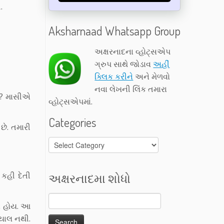
.
Aksharnaad Whatsapp Group
અક્ષરનાદના વ્હોટ્સએપ
ગ્રુપ સાથે જોડાવ
અહીં
ક્લિક કરીને
અને મેળવો
નવા લેખની લિંક તમારા
છે? માસીએ
વ્હોટ્સએપમાં.
Categories
છે. તમારી
Categories
 કહી દેતી
અક્ષરનાદમા શોધો
શન હોય. આ
્યાલ નથી.