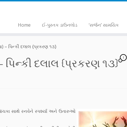
Home
ઈ-પુસ્તક ડાઉનલોડ
‘સર્જન’ સામયિક
) – પિન્કી દલાલ {પ્રકરણ ૧૩}
1
– પિન્કી દલાલ {પ્રકરણ ૧૩}
કા સાથે રનવેને સ્પર્શ્યા અને ઉતારુઓ