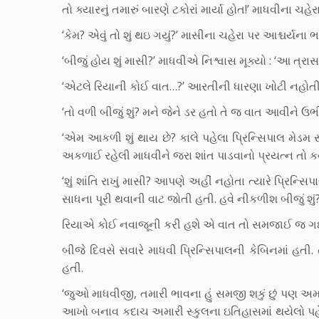
તો ક્યારનું તમારું બારણે ટકોરાં માર્યા હોત!’ માધવીના
‘કેમ? એવું તો શું થઇ ગયું?’ માસીના ચહેરા પર આશ્ચર્યન
‘બીજું હોય શું માસી?’ માધવીએ નિશ્વાસ મૂક્યો : ‘આ ત્ર
‘એટલે રિયાની કોઈ વાત…?’ આરતીની ધારણા ખોટી નહોતી
‘તો વળી બીજું શું? મને જેને ડર હતો તે જ વાત આવીને ઉ
‘એમ આકળી શું થાય છે? કાલે પહેલા પ્રિન્સિપાલ મેડમ 
અકળાઈ રહેલી માધવીને જરા શાંત પાડવાનો પ્રયત્ન તો કર્
‘શું શાંતિ રાખું માસી? આપણે અહીં નહોતા ત્યારે પ્રિન્
સાધના પૂરી થવાની વાટ જોતી હતી. હવે નીકળીશ બીજું શું?
રિયાએ કોઈ નવાજૂની કરી હશે એ વાત તો સમજાઈ જ ગઈ હત
બીજે દિવસે સવારે માધવી પ્રિન્સિપાલની કેબિનમાં હત
હતી.
‘જુઓ માધવીજી, તમારી ભાવના હું સમજી શકું છું પણ અ
આખો બનાવ કદાચ અમારી સ્કુલના ઇતિહાસમાં થયેલો પહે