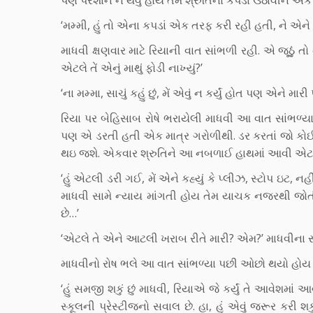
‘મમ્મી, હું તો એના કપડાં એક તરફ કરી રહી હતી, ને એને મન
માધવી ક્ષણવાર માટે રિયાની વાત સાંભળી રહી. એ જૂઠું ત
એટલે તેં એનું માથું ફોડી નાખ્યું?’
‘ના મમ્મા, સાચું કહું છું, મેં એવું ન કર્યું હોત પણ એને મ
રિયા પર બેહિસાબ રોષે ભરાયેલી માધવી આ વાત સાંભળ્ય
પણ એ ડરતી હતી એક માત્ર ગરોળીથી. ડર કરતાં જો કોઈ વધ
થઇ જશે. એકવાર શ્રુતિને આ નબળાઈ હાથમાં આવી એટલે એ
‘હું એટલી ડરી ગઈ, મેં એને કહ્યું કે પ્લીઝ, સ્ટોપ ઇટ,
માધવી સામે ન્યાય માંગતી હોય તેમ યાચક નજરથી જોત
છે…’
‘એટલે તે એને આટલી ખરાબ રીતે મારી? એમ?’ માધવીના સ્વ
માધવીનો રોષ ભલે આ વાત સાંભળ્યા પછી ઓછો થયો હોય મિસ
‘હું સમજી શકું છું માધવી, રિયાએ જે કર્યું તે આવેશમ
સ્કૂલની પ્રેસ્ટીજનો સવાલ છે. હા, હું એવું જરૂર કરી શક