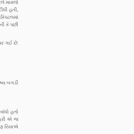
ટલે મામલો
દીધી હતી,
્પિટલમાં
તી કે પછી
ર ગઈ છે.
િષ્ય બગડી
વાંધો હતો
 ફરી એ જ
 પણ રિયાએ