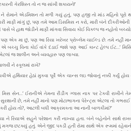
કારની ગેરશિસ્ત તો ન જ સાંખી શકાયને!’
રિયા ને રોમાને એડમિશન તો મળી ગયું હતું, પણ હજી તો માંડ મહિનો પૂરો
તમારી માફી માંગું છું, પણ તમે આમ ડિસમિસ ન કરો, મારી બંને દીકરીઓની
ધવી પાસે બે હાથ જોડીને માફી માંગવા સિવાય કોઈ વિકલ્પ જ નહોતો બચ્યો
ું પણ એક મા છું, પણ આ રિયા ખરેખર પ્રોબ્લેમ ચાઈલ્ડ છે. તમે નહીં 
ા, એ બચ્ચુ વિના કોઈ વાંકે દંડાઈ જશે પણ આઈ કાન્ટ હેલ્પ ઈટ…’ મિ
એટલાં જ શાલીન અને વ્યવહારુ પણ લાગ્યા.
ાલવી ને સ્કૂલમાં રાખે?
વીએ હથિયાર હેઠાં મુકવા પૂર્વે એક ચાન્સ લઇ જોવાનું નક્કી કર્યું હોય ત
મિસ સેન…’ ઈરાનીએ તેમના રીડીંગ ગ્લાસ નાક પર ટેકવી રાખીને તેમ
સુરક્ષાની છે, તમે નહીં માનો પણ મોટાભાગના પેરેન્ટ્સ એટલા તો ગભરાઈ 
ીકરી હોય તો?, આટલી બધી આક્રમકતા આ નાની બાળકીમાં?’
થયા ને રિયાએ સહુને પરેશાન કરી નાખ્યા હતા. બંને બહેનોને સાથે રાખ
ું મગજ છટક્યું હતું. એને જીદ પકડી હતી રોમા સાથે એક રૂમમાં રહેવાની