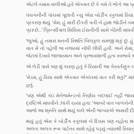
એટલે તમામ વાલીઓ હવે એકમત છે કે ગમે તે ભોગે આ પ્ર
પંચગનીની પાંચમાં પૂછાતી ન્યુ એરા બોર્ડીંગ સ્કુલમાં 
પ્રકરણ થયું. ‘મેમ, હું મારી દીકરી વતી બે હાથ જોડીને 
પ્રશ્ન છે…’ પ્રિન્સીપાલ મિસિસ ઈરાનીની સામે બેઠેલી મા
‘જુઓ, હું તમારા મનની સ્થિતિ બિલકુલ સમજી શકું છું. હ
વાત મેં તો પહેલી જ નજરમાં નોંધી લીધી હતી. અને રોમ
જેટલાં દેખાવે જાજરમાન અને પ્રભાવશાળી હતા સ્વભાવે 
એ લેડી પાસે પણ શું કારણ હતું કે રિયાની આ ગેરવર્તણુંક ચ
‘મેડમ, હું રિયા સાથે એકવાર એકાંતમાં વાત કરી શકું?’ માધ
હતું.
‘પણ એથી કંઇ મેનેજમેન્ટનો નિર્ણય બદલાઈ નહીં જાય 
દ્રષ્ટિએ માધવીને ઝાંકી રહ્યા હતા: ‘આખરે વાત બાળકોની 
આજે આ શ્રુતિ સાથે થયું કાલે એની જગ્યાએ અમારી દ
થયું હતું એમ કે બોર્ડીંગ સ્કૂલમાં બે દિવસ પણ નહોતા 
અલગ અલગ રૂમ પાર્ટનર સાથે રહેવું પડ્યું ત્યારથી રિયાન