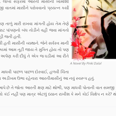
ંબઈ… લાંબા સફરમાં આરતી માસીની ખામોશી
 વાતમાં માસીને પરોવવાનો પ્રયત્ન કર્યો
તાળું મારી રાખવા માંગતી હોય તેમ તેણે
ટ પાંપણનો બંધ તોડીને વહી જવા માંગતો
કહી જતી હતી.
 હતી માસીની વ્યથાને. જેને સર્વસ્વ માની
ામાં આમ તૂટી જાય તે મુક્તિ હોય તો પણ
અર્પણ કરી દીધું તે એક જ ઘડીમાં આ રીતે
A Novel By Pinki Dalal
યા. માધવી પાછળ પાછળ દોરવાઈ, હળવી ચિંતા
મ અડીખમ ઉભા રહેનારા આરતીમાસીનું આ નવું સ્વરૂપ હતું.
બ આપે છે તે જોતા આરતી ક્ષણ માટે થોભી, પણ માધવી પોતાની વાત સમજી
ો કંઈ નહીં પણ માત્ર એટલું ધ્યાન રાખીશ કે મને કોઈ વિક્ષેપ ન કરે? થ