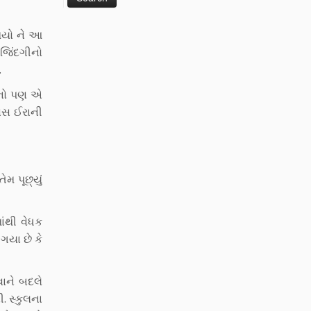
 થયો ને આ
 જિંદગીનો
.
માનો પણ એ
સિસ ઈરાની
ેમ પૂછ્યું
ાંથી વેધક
ગયા છે કે
વાને બદલે
. સ્કુલના