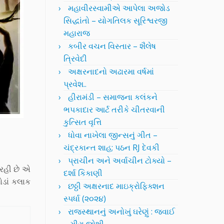
મહાવીરસ્વામીએ આપેલા અજોડ
સિદ્ધાંતો – યોગતિલક સૂરિશ્વરજી
મહારાજ
કબીર વચન વિસ્તાર – શૈલેષ
ત્રિવેદી
અક્ષરનાદનો અઢારમા વર્ષમાં
પ્રવેશ..
હીરામંડી – સમાજના કલંકને
ભપકાદાર આર્ટ તરીકે ચીતરવાની
કુત્સિત વૃત્તિ
ધોવા નાખેલા જીન્સનું ગીત –
ચંદ્રકાન્ત શાહ; પઠન RJ દેવકી
પ્રાચીન અને અર્વાચીન ટોક્યો –
 રહી છે એ
દર્શા કિકાણી
ોડાં કલાક
છઠ્ઠી અક્ષરનાદ માઇક્રોફિક્શન
સ્પર્ધા (૨૦૨૪)
રાજસ્થાનનું અનોખું ઘરેણું : જવાઈ