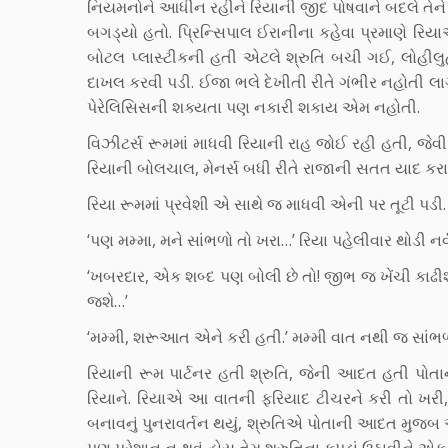
નિયમનોને આધીન રહીને રિયાની જીદ પોષવાને બદલે તેને
બગડ્યો હતો. પ્રિન્સિપાલ ઈરાનીના કહેવા પ્રમાણે રિય
બોટલ પ્લાસ્ટીકની હતી એટલે શ્રુતિ બચી ગઈ, લોહીલ
દાખલ કરવી પડી. ઈજા ભલે દેખીતી રીતે ગંભીર નહોતી લા
પેરેલિસિસની શક્યતા પણ નકારી શકાય એમ નહોતી.
વિઝીટર્સ રૂમમાં માધવી રિયાની રાહ જોઈ રહી હતી, જ
રિયાની બોલચાલ, મેનર્સ બધી રીતે રાજાની સતત યાદ કરા
રિયા રૂમમાં પ્રવેશી એ સાથે જ માધવી એની પર તૂટી પડી. ‘કહ
‘પણ મમ્મા, મને સાંભળો તો ખરા…’ રિયા પહેલીવાર થોડી નર
‘ખબરદાર, એક શબ્દ પણ બોલી છે તો! જીભ જ ખેંચી કાઢીશ.
જશે…’
‘મમ્મી, શરૂઆત એને કરી હતી.’ મમ્મી વાત નથી જ સાંભળ
રિયાની રૂમ પાર્ટનર હતી શ્રુતિ, જેની આદત હતી પોતા
રિયાને. રિયાએ આ વાતની ફરિયાદ ટીચરને કરી તો ખરી,
બનાવનું પુનરાવર્તન થયું, શ્રુતિએ પોતાની આદત મુજબ આખ
પણ પરેશાન ન થવું હોય તેમ શ્રુતિના કપડાં ઉઠાવીને એક 