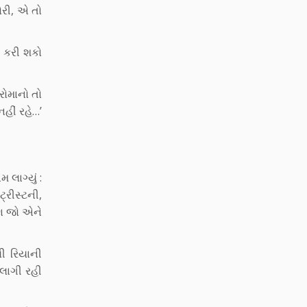
ોરી, એ તો
ન કરી શકો
રોમાનો તો
હીં રહે…’
લાગ્યું :
રીસ્ટની,
પણ જો એને
ી રિયાની
લાગી રહી