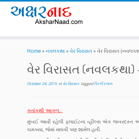
Skip
to
Home
»
નવલકથા
»
વેર વિરાસત
»
વેર વિરાસત (નવલકથા
content
વેર વિરાસત (નવલકથા) 
October 24, 2015
in
વેર વિરાસત
tagged
પિન્કી દલાલ
ગતાંકથી આગળ…
મુંબઈ આવી રહેલી ફ્લાઈટના વ્હીલ્સ એક જબરદસ્ત આંચ
ચમક્યા, જેમાં માધવી પણ શામેલ હતી.