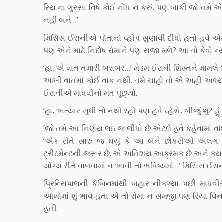
રિયાના ગુસ્સા વિષે કોઈ નોંધ ન કરું, પણ બાકી જો તમે
નહીં બને…’
મિસિસ ઈરાનીએ પોતાનો વ્હીપ સુણાવી દીધો હતો હવે એને
પણ એને માટે નિર્દોષ રોમાને પણ સજા મળે? આ તો કેવો 
‘હા, એ વાત તમારી બરાબર…’ મેડમ ઈરાની શિસ્તને મામલે 
આખી વાતમાં કોઈ વાંક નથી. તમે ચાહો તો એ અહીં અભ્યા
ઈરાનીએ માધવીનો મત પૂછ્યો.
‘હા, અત્યાર સુધી તો નથી રહી પણ હવે રહેશે.. બીજું શું? હ
‘જો તમે આ નિર્ણય લઇ જ લીધો છે એટલે હવે કહેવામાં વાં
‘એક રીતે સારું જ થયું કે આ બંને છોકરીઓ અલગ 
ટ્રીટમેન્ટની જરૂર છે. એ અતિશય આક્રમક છે અને ક્ય
યોગ્ય રીતે વાળવામાં ન આવી તો ભવિષ્યમાં…’ મિસિસ ઈરાન
પ્રિન્સિપાલની કેબિનમાંથી બહાર નીકળ્યા પછી માધવ
આંખોમાં શું ભાવ હતા એ તો રોમા ન સમજી પણ રિયા વ
હતી.