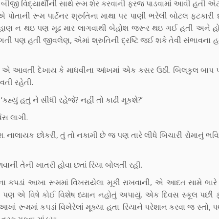
 બીજી વિદ્યાર્થીની સાથે રૂમ શેર કરવાની ફરજ પાડવામાં આવી હતી એ
ાએ પોતાની રૂમ પાર્ટનર શ્રુતિના માથા પર પાણી ભરેલી બોટલ ફટકારી 
ુહાણ ન થઇ પણ મૂઢ માર લાગવાથી બેહોશ જરૂર થઇ ગઈ હતી અને હોસ
ગતી પણ હતી જીવલેણ, એમાં શ્રુતિની દ્રષ્ટિ જઈ શકે તેવી સંભાવના હ
ેવી એ આવતી દેખાય કે માધવીના આંખમાં એક કસર ઉઠી. બિલકુલ બાપ પ
વતી રહેતી.
્યું હતું ને સીધી રહેજે? નહીં તો કાઢી મૂકશે?’
્વસ લાગી.
 નાલાયક છોકરી, તું તો નકામી છે જ પણ તારે લીધે બિચારી રોમાનું ભવ
વાની તેની ખાતરી હોવા છતાં રિયા બોલતી રહી.
ના કપડાં આખા રૂમમાં વિખરાયેલા મૂકી રાખવાની, એ આદત સામે ભારે 
 પણ એ વિષે કોઈ વિશેષ ધ્યાન નહોતું અપાયું. એક દિવસ સ્કૂલ પછી
ાં રૂમમાં કપડાં વિખેરેલાં મૂક્યા હતા. રિયાને પરેશાન કરવા જ સ્તો,
તરફ મૂકવા માંડ્યા.