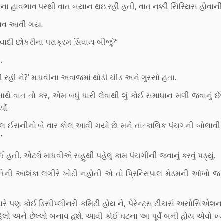
 ચહેરાના હાવભાવ પરથી વાત બયાન થઇ રહી હતી, વાત નક્કી સિરિયસ હોવાની
ા ભાવ આવી ગયા.
ાસવાદી છોકરીના પરાક્રમ સિવાય બીજું?’
.
ભી રહી ને?’ માધવીના અવાજમાં થોડી ચીડ અને ગુસ્સો હતા.
સાથે વાત તો કર, એમ બધું ધારી લેવાથી શું કોઈ સમાધાન મળી જવાનું 
યો.
સિપાલ ઈરાનીનો બે વાર કોલ આવી ગયો છે. મને તાત્કાલિક પંચગની બોલાવી 
’
ી. એટલે માધવીએ સહુથી પહેલું કામ પંચગીની જવાનું કરવું પડ્યું.
ી. તેની આશંકા લગીરે ખોટી નહોતી એ તો પ્રિન્સિપાલ મેડમની આંખો જ
મારે પણ કોઈ ડિસીપ્લીનરી કમિટી હોય ને, પેરેન્ટ્સ ટીચર્સ અસોસિએ
લો અને છેલ્લો બનાવ હશે. આવી કોઈ ઘટના આ પૂર્વે બની હોય એવો ખ