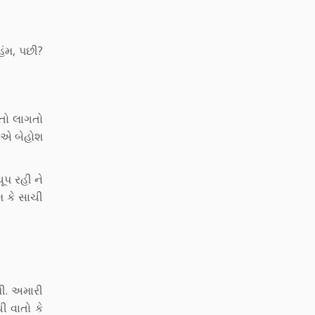
હંમ, પછી?
ોતો લાગતો
ે એ બેહોશ
ૂપ રહી ને
 કે સાચી
થી. અમારી
ી વાતો કે