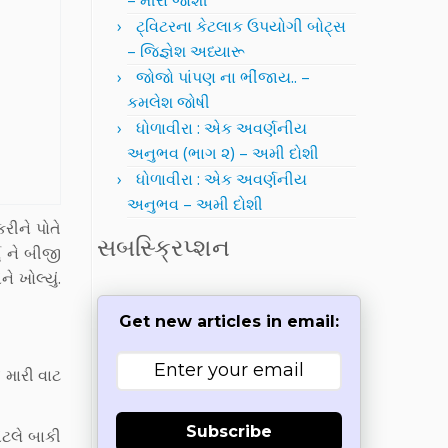
– મીરા જોશી
ટ્વિટરના કેટલાક ઉપયોગી બોટ્સ
– જિજ્ઞેશ અધ્યારૂ
જોજો પાંપણ ના ભીંજાય.. –
કમલેશ જોષી
ધોળાવીરા : એક અવર્ણનીય
અનુભવ (ભાગ ૨) – અમી દોશી
ધોળાવીરા : એક અવર્ણનીય
અનુભવ – અમી દોશી
રીને પોતે
સબસ્ક્રિપ્શન
 ને બીજી
 ખોલ્યું.
Get new articles in email:
 મારી વાટ
Subscribe
એટલે બાકી