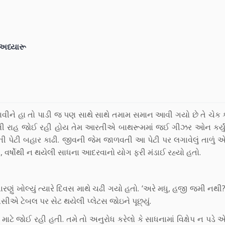
શ અધ્યારૂ
ાવીને હા તો પાડી જ પણ સાથે સાથે તમામ સમાન આવી ગયો છે તે ચેક ક
ાની રાહ જોઈ રહી હોય તેમ આરતીએ બાથરૂમમાં જઈ ગીઝર ઓન કર્યું
પેટી બહાર કાઢી. જીવની જેમ જાળવતી આ પેટી પર લગાવેલું તાળું એને
ના, વર્ષોથી ન થયેલી સાધના આદરવાનો યોગ ફરી મંડાઈ રહ્યો હતો.
ું ખોલ્યું ત્યારે દિવસ માથે ચઢી ગયો હતો. ‘અરે મધુ, હજી જમી નથી?
સીએ ટેબલ પર સેટ થયેલી પ્લેટસ જોઇને પૂછ્યું.
ટે જોઈ રહી હતી. તમે તો અનુરોધ કરેલો કે સાધનામાં વિક્ષેપ ન પડે 