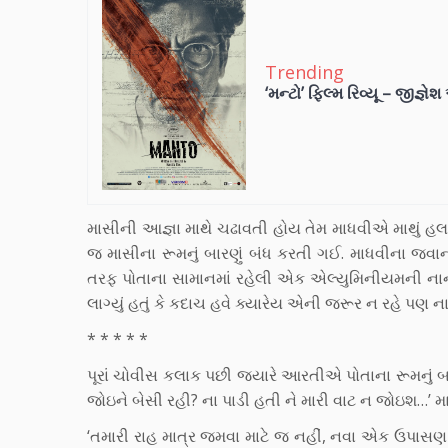
Trending
‘મન્ટો’ ફિલ્મ રિવ્યૂ – જીજ્ઞે
માસીની આજ્ઞા માથે ચઢાવતી હોય તેમ માધવીએ માથું હલ
જ માસીના રૂમનું બારણું બંધ કરતી ગઈ. માધવીના જવ
તરફ પોતાના સામાનમાં રહેલી એક એલ્યુમિનીયમની નાની 
લાગ્યું હતું કે કદાચ હવે ક્યારેય એની જરૂર ન રહે પણ 
* * * * *
પૂરાં ચોવીસ કલાક પછી જયારે આરતીએ પોતાના રૂમનું બારણ
જોઇને બેસી રહી? ના પાડી હતી ને મારી વાટ ન જોઇશ…’ મા
‘તમારી રાહ માત્ર જમવા માટે જ નહીં, નવા એક ઉપાસણ મા