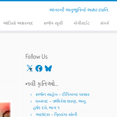
અંતરની અનુભૂતિનો અક્ષર ધ્વનિ..
ઑડિયો અક્ષરનાદ
સર્જક સૂચી
કોપીરાઈટ
સંપર્ક
Follow Us
X
Facebook
Bluesky
નવી કૃતિઓ…
સર્જન સાહેબ – દીપિકાબા પરમાર
ધમ્મપદ – ઋષિકેશ શરણ, અનુ.
હર્ષદ દવે, ભાગ ૧
અછાંદસ – પ્રિયંકા સોની