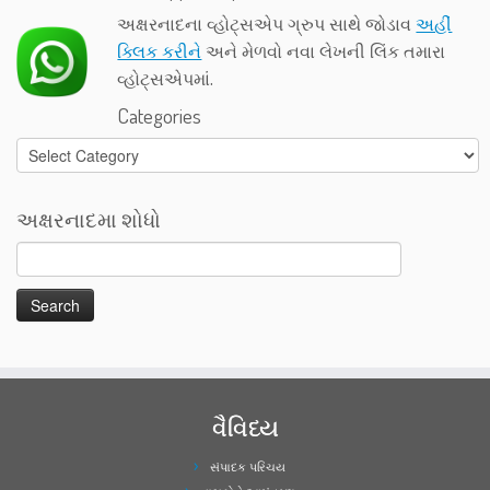
અક્ષરનાદના વ્હોટ્સએપ ગ્રુપ સાથે જોડાવ
અહીં
ક્લિક કરીને
અને મેળવો નવા લેખની લિંક તમારા
વ્હોટ્સએપમાં.
Categories
Categories
અક્ષરનાદમા શોધો
વૈવિધ્ય
સંપાદક પરિચય