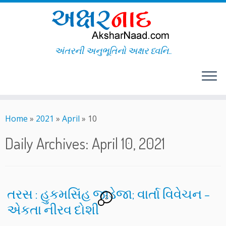
અંતરની અનુભૂતિનો અક્ષર ધ્વનિ..
Skip
to
Home
»
2021
»
April
»
10
content
Daily Archives:
April 10, 2021
તરસ : હુકમસિંહ જાડેજા; વાર્તા વિવેચન –
2
એકતા નીરવ દોશી