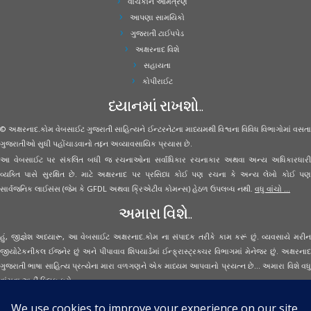
વાચકોને આમંત્રણ
આપણા સામયિકો
ગુજરાતી ટાઈપપેડ
અક્ષરનાદ વિશે
સહાયતા
કોપીરાઈટ
ધ્યાનમાં રાખશો..
© અક્ષરનાદ.કોમ વેબસાઈટ ગુજરાતી સાહિત્યને ઈન્ટરનેટના માધ્યમથી વિશ્વના વિવિધ વિભાગોમાં વસતા
ગુજરાતીઓ સુધી પહોંચાડવાનો તદ્દન અવ્યાવસાયિક પ્રયાસ છે.
આ વેબસાઈટ પર સંકલિત બધી જ રચનાઓના સર્વાધિકાર રચનાકાર અથવા અન્ય અધિકારધારી
વ્યક્તિ પાસે સુરક્ષિત છે. માટે અક્ષરનાદ પર પ્રસિધ્ધ કોઈ પણ રચના કે અન્ય લેખો કોઈ પણ
સાર્વજનિક લાઈસંસ (જેમ કે GFDL અથવા ક્રિએટીવ કોમન્સ) હેઠળ ઉપલબ્ધ નથી.
વધુ વાંચો ...
અમારા વિશે..
હું, જીજ્ઞેશ અધ્યારૂ, આ વેબસાઈટ અક્ષરનાદ.કોમ ના સંપાદક તરીકે કામ કરૂં છું. વ્યવસાયે મરીન
જીયોટેકનીકલ ઈજનેર છું અને પીપાવાવ શિપયાર્ડમાં ઈન્ફ્રાસ્ટ્રક્ચર વિભાગમાં મેનેજર છું. અક્ષરનાદ
ગુજરાતી ભાષા સાહિત્ય પ્રત્યેના મારા વળગણને એક માધ્યમ આપવાનો પ્રયત્ન છે... અમારા વિશે વધુ
વાંચવા
અહીં ક્લિક કરો...
Secured Site Assurance