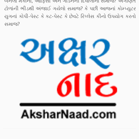
બનેલાં મકાનો, ઓફિસો અને ગાર્ડનની દિવાલોનો સમાજ? અગણિત
ટોળાંની ભીડથી અંજાઈ ગયેલો સમાજ? કે પછી આજનાં કોમ્પ્યુટર
યુગનાં કોપી-પેસ્ટ કે કટ-પેસ્ટ કે છેવટે રિપ્લેસ કીનો ઉપયોગ કરતો
સમાજ?