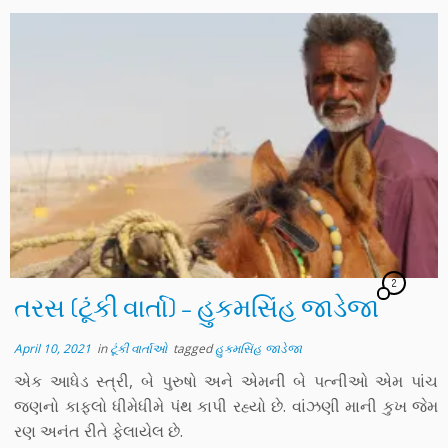
2
તરસ (ટૂંકી વાર્તા) – હુકમસિંહ જાડેજા
April 10, 2021
in
ટૂંકી વાર્તાઓ
tagged
હુકમસિંહ જાડેજા
એક આધેડ સ્ત્રી, બે પુરુષો અને એમની બે પત્નીઓ એમ પાંચ
જણનો કાફલો ધીમેધીમે પંથ કાપી રહ્યો છે. વાંઝણી માની કુખ જેમ
રણ અનંત રીતે ફેલાયેલ છે.