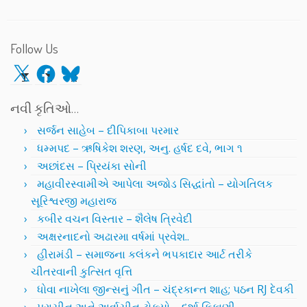
Follow Us
X
Facebook
Bluesky
નવી કૃતિઓ…
સર્જન સાહેબ – દીપિકાબા પરમાર
ધમ્મપદ – ઋષિકેશ શરણ, અનુ. હર્ષદ દવે, ભાગ ૧
અછાંદસ – પ્રિયંકા સોની
મહાવીરસ્વામીએ આપેલા અજોડ સિદ્ધાંતો – યોગતિલક
સૂરિશ્વરજી મહારાજ
કબીર વચન વિસ્તાર – શૈલેષ ત્રિવેદી
અક્ષરનાદનો અઢારમા વર્ષમાં પ્રવેશ..
હીરામંડી – સમાજના કલંકને ભપકાદાર આર્ટ તરીકે
ચીતરવાની કુત્સિત વૃત્તિ
ધોવા નાખેલા જીન્સનું ગીત – ચંદ્રકાન્ત શાહ; પઠન RJ દેવકી