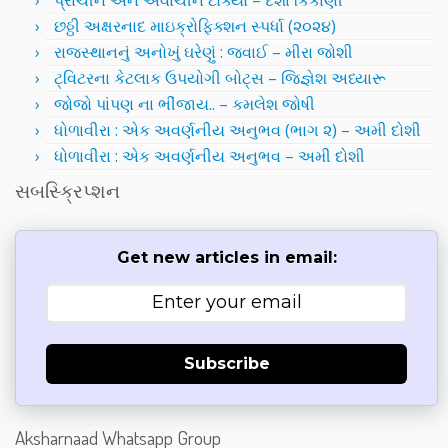
પ્રાચીન અને અર્વાચીન ટોક્યો – દર્શા કિકાણી
છઠ્ઠી અક્ષરનાદ માઇક્રોફિક્શન સ્પર્ધા (૨૦૨૪)
રાજસ્થાનનું અનોખું ઘરેણું : જવાઈ – મીરા જોશી
ટ્વિટરના કેટલાક ઉપયોગી બોટ્સ – જિજ્ઞેશ અધ્યારૂ
જોજો પાંપણ ના ભીંજાય.. – કમલેશ જોષી
ધોળાવીરા : એક અવર્ણનીય અનુભવ (ભાગ ૨) – અમી દોશી
ધોળાવીરા : એક અવર્ણનીય અનુભવ – અમી દોશી
સબસ્ક્રિપ્શન
Get new articles in email:
Subscribe
Aksharnaad Whatsapp Group