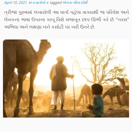
April 10, 2021
in
વ વાર્તાનો વ
tagged
એકતા નીરવ દોશી
ત્રીજા પુરુષમાં લખાયેલી આ વાર્તા પહેલા વાક્યથી જ પરિવેશ અને
લેખકના ભાષા ઉપરના કાબૂ વિશે મજબૂત છાપ ઊભી કરે છે. “તરસ”
અભિધા અને લક્ષણા બંને કસોટી પર ખરી ઉતરે છે.