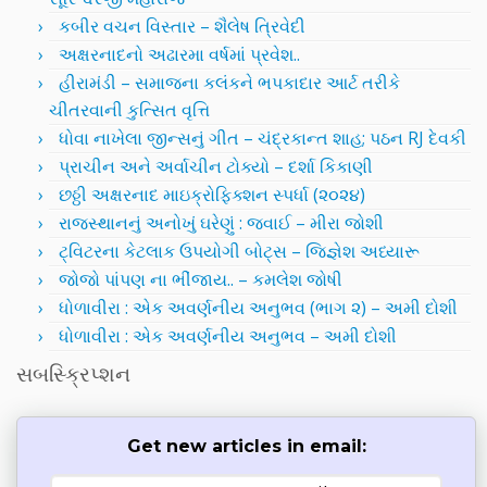
કબીર વચન વિસ્તાર – શૈલેષ ત્રિવેદી
અક્ષરનાદનો અઢારમા વર્ષમાં પ્રવેશ..
હીરામંડી – સમાજના કલંકને ભપકાદાર આર્ટ તરીકે
ચીતરવાની કુત્સિત વૃત્તિ
ધોવા નાખેલા જીન્સનું ગીત – ચંદ્રકાન્ત શાહ; પઠન RJ દેવકી
પ્રાચીન અને અર્વાચીન ટોક્યો – દર્શા કિકાણી
છઠ્ઠી અક્ષરનાદ માઇક્રોફિક્શન સ્પર્ધા (૨૦૨૪)
રાજસ્થાનનું અનોખું ઘરેણું : જવાઈ – મીરા જોશી
ટ્વિટરના કેટલાક ઉપયોગી બોટ્સ – જિજ્ઞેશ અધ્યારૂ
જોજો પાંપણ ના ભીંજાય.. – કમલેશ જોષી
ધોળાવીરા : એક અવર્ણનીય અનુભવ (ભાગ ૨) – અમી દોશી
ધોળાવીરા : એક અવર્ણનીય અનુભવ – અમી દોશી
સબસ્ક્રિપ્શન
Get new articles in email: