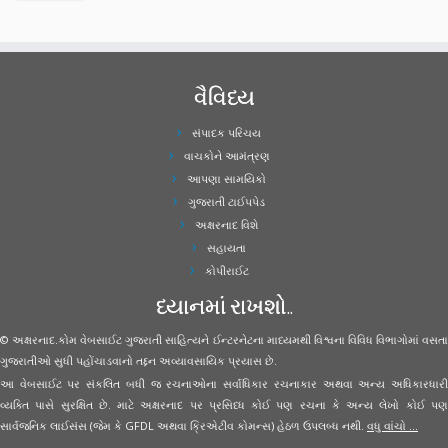
વૈવિધ્ય
સંપાદક પરિચય
વાચકોને આમંત્રણ
આપણા સામયિકો
ગુજરાતી ટાઈપપેડ
અક્ષરનાદ વિશે
સહાયતા
કોપીરાઈટ
ધ્યાનમાં રાખશો..
© અક્ષરનાદ.કોમ વેબસાઈટ ગુજરાતી સાહિત્યને ઈન્ટરનેટના માધ્યમથી વિશ્વના વિવિધ વિભાગોમાં વસતા
ગુજરાતીઓ સુધી પહોંચાડવાનો તદ્દન અવ્યાવસાયિક પ્રયાસ છે.
આ વેબસાઈટ પર સંકલિત બધી જ રચનાઓના સર્વાધિકાર રચનાકાર અથવા અન્ય અધિકારધારી
વ્યક્તિ પાસે સુરક્ષિત છે. માટે અક્ષરનાદ પર પ્રસિધ્ધ કોઈ પણ રચના કે અન્ય લેખો કોઈ પણ
સાર્વજનિક લાઈસંસ (જેમ કે GFDL અથવા ક્રિએટીવ કોમન્સ) હેઠળ ઉપલબ્ધ નથી.
વધુ વાંચો ...