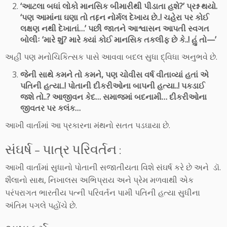
‘આટલા બધાં લોકો માનસિક બીમારીથી પીડાતા હશે?’ પ્રશ્ન થયો.
‘પણ આમાંના ઘણા તો તદ્દન નોર્મલ દેખાય છે..! ચહેરા પર કોઈ
લક્ષણ નથી દેખાતાં…’ પછી જાતને આશ્વાસન આપતી સ્વગત
બોલીઃ ‘મારે શું? મારે ક્યાં કોઈ માનસિક તકલીફ છે કે..! હું તો—’
અહીં પણ મનોચિકિત્સક પાસે આવવા બદલ સુધા દ્વિધા અનુભવે છે.
જેની સાથે કમને તો કમને, પણ ચોવીસ વર્ષ વીતાવ્યાં હતાં એ
પતિની હત્યા..! પોતાની દીકરીઓના બાપની હત્યા..! પકડાઈ
જશે તો..? આજીવન કેદ… સમાજમાં બદનામી… દીકરીઓના
જીવતર પર કલંક…
આખી વાર્તામાં આ પ્રકારના મંથનો સતત પડઘાયા છે.
સંઘર્ષ – પાત્ર પરિવર્તન :
આખી વાર્તામાં સુધાનો પોતાની સજાતીયતા વિશે સંઘર્ષ કરે છે અને ડૉ.
શૈલાનો સાથ, નિખાલસ અભિપ્રાય અને પ્રેમ મળવાથી એક
પરંપરાગત ભારતીય પત્ની પરિવર્તન પામી પતિની હત્યા સુધીના
અંતિમ પગલે પહોંચે છે.