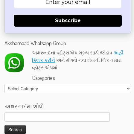
Subscribe
Aksharnaad Whatsapp Group
અક્ષરનાદના વ્હોટ્સએપ ગ્રુપ સાથે જોડાવ
અહીં
ક્લિક કરીને
અને મેળવો નવા લેખની લિંક તમારા
વ્હોટ્સએપમાં.
Categories
Categories
અક્ષરનાદમા શોધો