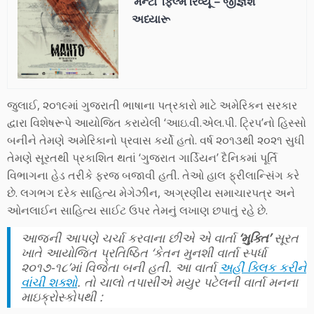
‘મન્ટો’ ફિલ્મ રિવ્યૂ – જીજ્ઞેશ
અધ્યારૂ
જુલાઈ, ૨૦૧૯માં ગુજરાતી ભાષાના પત્રકારો માટે અમેરિકન સરકાર
દ્વારા વિશેષરૂપે આયોજિત કરાયેલી ‘આઇ.વી.એલ.પી. ટ્રિપ’નો હિસ્સો
બનીને તેમણે અમેરિકાનો પ્રવાસ કર્યો હતો. વર્ષ ૨૦૧૩થી ૨૦૨૧ સુધી
તેમણે સૂરતથી પ્રકાશિત થતાં ‘ગુજરાત ગાર્ડિયન’ દૈનિકમાં પૂર્તિ
વિભાગના હેડ તરીકે ફરજ બજાવી હતી. તેઓ હાલ ફ્રીલાન્સિંગ કરે
છે. લગભગ દરેક સાહિત્ય મેગેઝીન, અગ્રણીય સમાચારપત્ર અને
ઓનલાઈન સાહિત્ય સાઈટ ઉપર તેમનું લખાણ છપાતું રહે છે.
આજની આપણે ચર્ચા કરવાના છીએ એ વાર્તા
‘મુક્તિ’
સૂરત
ખાતે આયોજિત પ્રતિષ્ઠિત ‘કેતન મુનશી વાર્તા સ્પર્ધા
૨૦૧૭-૧૮’માં વિજેતા બની હતી. આ વાર્તા
અહીં ક્લિક કરીને
વાંચી શક્શો
. તો ચાલો તપાસીએ મયુર પટેલની વાર્તા મનના
માઇક્રોસ્કોપથી :