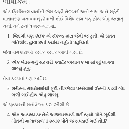
ભાષાકર્મ :
એક ક્રિમિનલ વાર્તાની જેમ અહીં રોજબરોજની ભાષા અને શહેરી
વાતાવરણ બતાવવાનું હોવાથી કોઈ વિશેષ કામ થયું હોય એવું જણાતું
નથી. તમે છતાંય શરૂઆતમાં..
જિંદગી પણ કંઈક એ સૅકન્ડ કાંટા જેવી જ હતી, જે સતત
ગતિશીલ હોવા છતાં ક્યાંય નહોતો પહોંચતો.
જેવા ચમકારાઓ ક્યાંક ક્યાંક આવી ગયા છે.
એક બેડરૂમનું સરકારી ક્વાર્ટર અચાનક જ સાંકડું લાગવા
લાગ્યું હતું;
તેવા કલ્પનો પણ કર્યા છે.
શરીરના રોમરોમમાંથી ફૂટી નીકળેલા પરસેવામાં ઝેરની કડવી ગંધ
ભળી ગઈ હોય એવું લાગ્યું
.
એ પ્રકારની મનોવેદના પણ ઝીલી છે.
એક અકથ્ય ડર તેને અજગરભરડો લઈ રહ્યો. પોતે ગૂંથેલી
મોતની માયાજાળમાં ક્યાંક પોતે જ સપડાઈ ગઈ તો..!?