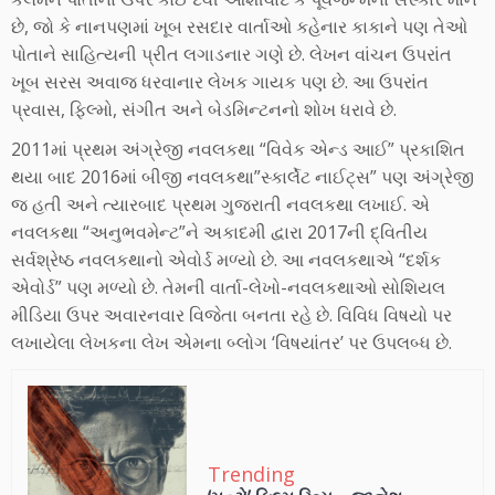
છે, જો કે નાનપણમાં ખૂબ રસદાર વાર્તાઓ કહેનાર કાકાને પણ તેઓ
પોતાને સાહિત્યની પ્રીત લગાડનાર ગણે છે. લેખન વાંચન ઉપરાંત
ખૂબ સરસ અવાજ ધરવાનાર લેખક ગાયક પણ છે. આ ઉપરાંત
પ્રવાસ, ફિલ્મો, સંગીત અને બેડમિન્ટનનો શોખ ધરાવે છે.
2011માં પ્રથમ અંગ્રેજી નવલકથા “વિવેક એન્ડ આઈ” પ્રકાશિત
થયા બાદ 2016માં બીજી નવલકથા”સ્કાર્લેટ નાઈટ્સ” પણ અંગ્રેજી
જ હતી અને ત્યારબાદ પ્રથમ ગુજરાતી નવલકથા લખાઈ. એ
નવલકથા “અનુભવમેન્ટ”ને અકાદમી દ્વારા 2017ની દ્વિતીય
સર્વશ્રેષ્ઠ નવલકથાનો એવોર્ડ મળ્યો છે. આ નવલકથાએ “દર્શક
એવોર્ડ” પણ મળ્યો છે. તેમની વાર્તા-લેખો-નવલકથાઓ સોશિયલ
મીડિયા ઉપર અવારનવાર વિજેતા બનતા રહે છે. વિવિધ વિષયો પર
લખાયેલા લેખકના લેખ એમના બ્લોગ ‘વિષયાંતર’ પર ઉપલબ્ધ છે.
Trending