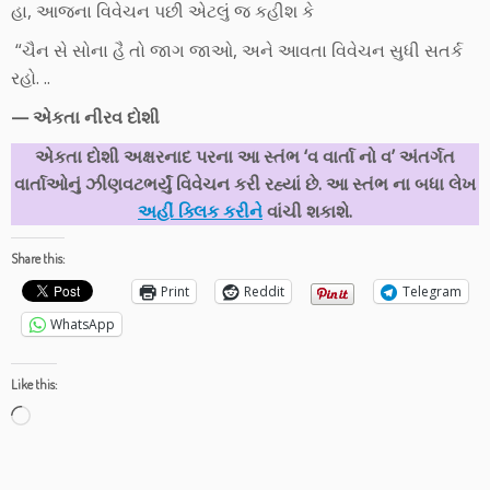
હા, આજના વિવેચન પછી એટલું જ કહીશ કે
“ચૈન સે સોના હૈ તો જાગ જાઓ, અને આવતા વિવેચન સુધી સતર્ક
રહો. ..
— એકતા નીરવ દોશી
એકતા દોશી અક્ષરનાદ પરના આ સ્તંભ ‘વ વાર્તા નો વ’ અંતર્ગત
વાર્તાઓનું ઝીણવટભર્યું વિવેચન કરી રહ્યાં છે. આ સ્તંભ ના બધા લેખ
અહીં ક્લિક કરીને
વાંચી શકાશે.
Share this:
Print
Reddit
Telegram
WhatsApp
Like this:
Loading…