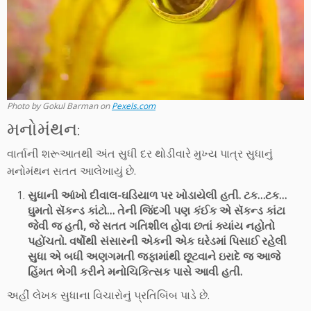
Photo by Gokul Barman on
Pexels.com
મનોમંથન:
વાર્તાની શરૂઆતથી અંત સુધી દર થોડીવારે મુખ્ય પાત્ર સુધાનું
મનોમંથન સતત આલેખાયું છે.
સુધાની આંખો દીવાલ-ઘડિયાળ પર ખોડાયેલી હતી. ટક…ટક…
ઘુમતો સૅકન્ડ કાંટો… તેની જિંદગી પણ કંઈક એ સૅકન્ડ કાંટા
જેવી જ હતી, જે સતત ગતિશીલ હોવા છતાં ક્યાંય નહોતો
પહોંચતો. વર્ષોથી સંસારની એકની એક ઘરેડમાં પિસાઈ રહેલી
સુધા એ બધી અણગમતી જફામાંથી છૂટવાને ઇરાદે જ આજે
હિંમત ભેગી કરીને મનોચિકિત્સક પાસે આવી હતી.
અહીં લેખક સુધાના વિચારોનું પ્રતિબિંબ પાડે છે.