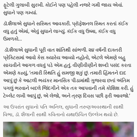
ફૂટેલી ગુલાબી સુરખી. કોઈને પણ પહેલી નજરે ગમી જાય એવાં.
સુધાને પણ ગમ્યાં.
ડૉ.શૈલાએ સુધાને સસ્મિત આવકારી. પ્રૉફેશનલ સ્મિત કરતાં કંઈક
વધુ હતું એમાં, એવું સુધાને લાગ્યું. કંઈક વધુ ઉષ્મા, કંઈક વધુ
ઉમળકો…
ડૉ.શૈલાએ સુધાની પૂરી વાત શાંતિથી સાંભળી. ૨૪ વર્ષની દાક્તરી
પ્રેક્ટિસમાં આવો કેસ ક્યારેય આવ્યો નહોતો, એટલે એમણે બહુ
સાચવીને આગળ વધવું પડે એમ હતું. વીણીવીણીને શબ્દો પસંદ કરતા
એમણે કહ્યું, ‘તમારી સ્થિતિ હું સમજી શકું છું. તમારી હિંમતને દાદ
આપું છું કે આટલી ભયંકર માનસિક પીડામાંથી ગુજરવા છતાં અંતિમ
પગલું ભરવાને બદલે જિંદગીને એક તક આપવાની તમે કોશિશ કરી. હું
ટેબ્લેટ લખી આપું છું, એ લેજો, અને ત્રણ દિવસ પછી ફરી આવજો.’
આ ઉપરાંત સુધાનો પતિ અનિલ, સુધાની તરુણઅવસ્થાની સાથી
વિભા, ડૉ. શૈલાની સાથી કવિતાનો યથાઉચિત ઉલ્લેખ થયો છે.