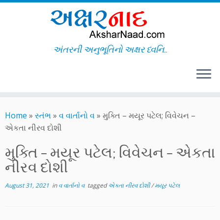
અંતરની અનુભૂતિનો અક્ષર ધ્વનિ..
Skip
to
Home
»
સ્તંભ
»
વ વાર્તાનો વ
»
મુક્તિ – મયૂર પટેલ; વિવેચન –
content
એકતા નીરવ દોશી
મુક્તિ – મયૂર પટેલ; વિવેચન – એકતા
નીરવ દોશી
August 31, 2021
in
વ વાર્તાનો વ
tagged
એકતા નીરવ દોશી
/
મયૂર પટેલ