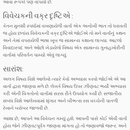
આવા રૂપકો પણ વાપર્યા છે.
વિવેચકની વક્ર દૃષ્ટિએ :
કેતન મુનશી સ્પર્ધામાં વખણાયેલી વાર્તા એક અનોખી ભાત તો ધરાવતી
જ હોય છતાંય વિવેચકની વક્ર દૃષ્ટિએ જોઈએ તો મને વાર્તાનું કથન
અને તેમાં વપરાયેલી ભાષા ખૂબ જ સામાન્ય કક્ષાના લાગ્યા. આટલો
વિવાદાસ્પદ અને ઓછો ખેડાયેલો વિષય એક સામાન્ય ગુનાહખોરીની
વાર્તામાં પરિવર્તન પામ્યો એવું લાગ્યું.
સારાંશ:
અલગ વિષય વિશે આલેખો ત્યારે કેવો અભ્યાસ કરવો જોઈએ એ આ
વાર્તા દ્વારા જાણવા મળે છે. લેખકે વિષય ઉપર ઝીણવટ ભર્યો અભ્યાસ
કરી એની વિગતોનો વાર્તામાં સરસ રીતે ઉપયોગ કર્યો છે. સજાતીય
સંબંધ વિશે આલેખવામાં શૃંગાર અને બીભત્સ રસ વચ્ચેની પાતળી
રેખાને બરોબર જાળવી છે.
આશા છે, આપને આ વિવેચન ગમ્યું હશે. આપની પાસે કોઈ એવી વાર્તા
હોય જેને ઝીણવટપૂર્વક જાણવા માંગતા હો તો જણાવજો જરૂર. અને