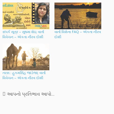
સંપર્ક સૂત્ર – સુષમા શેઠ; વાર્તા
વાર્તા વિશેના FAQ – એકતા નીરવ
વિવેચન – એકતા નીરવ દોશી
દોશી
તરસ : હુકમસિંહ જાડેજા; વાર્તા
વિવેચન – એકતા નીરવ દોશી
આપનો પ્રતિભાવ આપો....