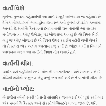
વાર્તા વિશે :
ત્રીજા પુરુષમાં કહેવાયેલી આ વાર્તા સંપૂર્ણ અભિધામાં જ કહેવાઈ છે.
દૈનિક બોલચાલની ભાષા હોવા છતાં રૂપકનો હળવો ઉપયોગ કરવામાં
આવ્યો છે. મનોચિકિત્સકના દવાખાનાથી શરૂ થયેલી આ વાર્તામાં
મનોજગતના ઓછું ઉખેડાતું પડ ખોલવામાં આવ્યું છે. જે વિષય વિશે
બહુ જ ઓછું બોલાય છે એ વિષય ઉપર ક્રાઈમ સ્ટોરી લખી લેખકે
લોકો સમક્ષ એક અલગ આયામ રજૂ કર્યો છે. ઓછા ચર્ચાતા વિષયને
આલેખવા બદલ આ વાર્તાની વિશેષ નોંધ લેવાઈ હશે.
વાર્તાની થીમ :
આધેડ વયે પહોંચેલી સ્ત્રી પોતાની સજાતીયતા વિશે સભાન બને છે.
મોડેથી થયેલો અનુભવ કેવું વરવું રૂપ લઈ શકે છે તે વાર્તાની થીમ છે.
વાર્તાનો પ્લોટ:
બેતાલીસ વર્ષની સ્ત્રી પોતાની સાંસારિક જવાબદારીઓ પૂર્ણ કર્યા બાદ
એક સ્મનોચિકિત્સક અને સેક્સોલોજિસ્ટને મળવા જાય છે. પતિ