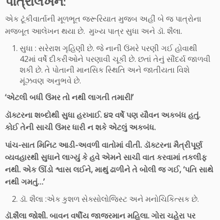
પાત્રાલેખન:
એક ટૂંકીવાર્તાની મૂળભૂત જરૂરિયાત મુજબ અહીં બે જ પાત્રોના
મજબૂત આલેખન થયા છે. મુખ્ય પાત્ર સુધા અને ડૉ. શૈલા.
સુધા : સરેરાશ ગૃહિણી છે. જે નાની ઉંમરે પરણી ગઈ હોવાથી
42માં વર્ષે દીકરીઓને પરણાવી ચૂકી છે. છતાં તેનું સૌંદર્ય જાળવી
શકી છે. તે પોતાની માનસિક સ્થિતિ અને જાતીયતા વિશે
મૂંઝવણ અનુભવે છે.
‘એટલી બધી ઉંમર તો નથી લાગતી તમારી!’
ડૉક્ટરના શબ્દોથી સુધા હરખાઈ. ૪૨ વર્ષે પણ યૌવન અકબંધ હતું.
કોઈ તેની સાચી ઉંમર ધારી ન શકે એટલું અકબંધ.
પાંચ-સાત મિનિટ આડી-અવળી વાતોમાં વીતી. ડૉક્ટરના મૈત્રીપૂર્ણ
વ્યવહારથી સુધાને લાગ્યું કે હવે એમને સાચી વાત કરવામાં તકલીફ
નથી. એક ઊંડો શ્વાસ લઈને, માથું ઢાળીને તે બોલી જ ગઈ, ‘પતિ સાથે
નથી ગમતું…’
ડૉ. શૈલા :એક કુશળ સેક્સોલોજિસ્ટ અને મનોચિકિત્સક છે.
ડૉ.શૈલા જોશી. બાવન વર્ષીય જાજરમાન મહિલા. ગોરા ચહેરા પર