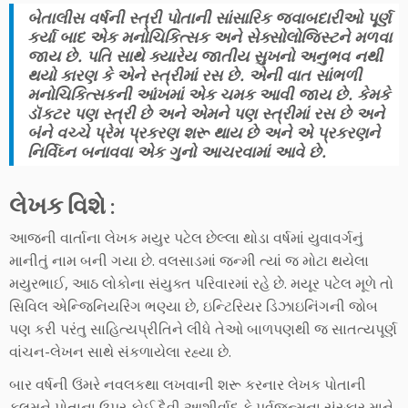
બેતાલીસ વર્ષની સ્ત્રી પોતાની સાંસારિક જવાબદારીઓ પૂર્ણ
કર્યા બાદ એક મનોચિકિત્સક અને સેક્સોલોજિસ્ટને મળવા
જાય છે. પતિ સાથે ક્યારેય જાતીય સુખનો અનુભવ નથી
થયો કારણ કે એને સ્ત્રીમાં રસ છે. એની વાત સાંભળી
મનોચિકિત્સકની આંખમાં એક ચમક આવી જાય છે. કેમકે
ડૉકટર પણ સ્ત્રી છે અને એમને પણ સ્ત્રીમાં રસ છે અને
બંને વચ્ચે પ્રેમ પ્રકરણ શરૂ થાય છે અને એ પ્રકરણને
નિર્વિઘ્ન બનાવવા એક ગુનો આચરવામાં આવે છે.
લેખક વિશે :
આજની વાર્તાના લેખક મયુર પટેલ છેલ્લા થોડા વર્ષમાં યુવાવર્ગનું
માનીતું નામ બની ગયા છે. વલસાડમાં જન્મી ત્યાં જ મોટા થયેલા
મયુરભાઈ, આઠ લોકોના સંયુક્ત પરિવારમાં રહે છે. મયૂર પટેલ મૂળે તો
સિવિલ એન્જિનિયરિંગ ભણ્યા છે, ઇન્ટિરિયર ડિઝાઇનિંગની જોબ
પણ કરી પરંતુ સાહિત્યપ્રીતિને લીધે તેઓ બાળપણથી જ સાતત્યપૂર્ણ
વાંચન-લેખન સાથે સંકળાયેલા રહ્યા છે.
બાર વર્ષની ઉંમરે નવલકથા લખવાની શરૂ કરનાર લેખક પોતાની
કલમને પોતાના ઉપર કોઈ દૈવી આશીર્વાદ કે પૂર્વજન્મના સંસ્કાર માને