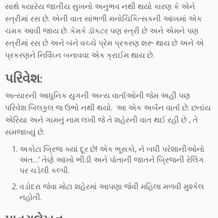
સાથે ક્યારેય જાતીય સુખનો અનુભવ નથી થયો કારણ કે એને
સ્ત્રીમાં રસ છે. એની વાત સાંભળી મનોચિકિત્સકની આંખમાં એક
ચમક આવી જાય છે. કેમકે ડૉકટર પણ સ્ત્રી છે અને એમને પણ
સ્ત્રીમાં રસ છે અને બંને વચ્ચે પ્રેમ પ્રકરણ શરૂ થાય છે અને એ
પ્રકરણને નિર્વિઘ્ન બનાવવા એક ક્રાઈમ થાય છે.
પરિવેશ:
અત્યારની આધુનિક યુગની અન્ય વાર્તાઓની જેમ અહીં પણ
પરિવેશ બિલકુલ જ ઉભો નથી થયો. આ એક અર્બન વાર્તા છે. છતાંય
એરિયા અને ગામનું નામ લખી જે તે શહેરની વાત થઈ રહી છે , તે
સમજાવ્યું છે.
અકોટા બ્રિજ ક્યાં દૂર છે! એક ભૂસકો, ને બધી પરેશાનીઓનો
અંત…’ તેણે આંખો ભીડી અને પોતાની જાતને બ્રિજની રેલિંગ
પર ચડેલી કલ્પી.
વડોદરા જેવા મોટા શહેરમાં આપણા જેવી મહિલા મળવી મુશ્કેલ
નહોતી.