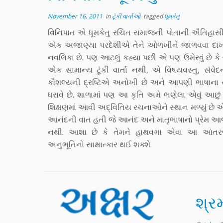
November 16, 2011
in
ટૂંકી વાર્તાઓ
tagged
ધૂમકેતુ
વિનિપાત એ ધૂમકેતુ રચિત સમાજની પોતાની ઐતિહાસી
એક અજાણ્યા પરદેશીએ તેને ઓળખીને જાળવવા દાખ
નવલિકા છે. પણ આટલું કહ્યા પછી એ પણ ઉમેરવું છે ક
એક સામાન્ય ટૂંકી વાર્તા નથી, એ વિષયવસ્તુ, સંવે
કૌશલ્યની દ્રષ્ટિએ અનોખી છે અને આપણી ભાષાના સર્વે
ધરાવે છે. શાળામાં પણ આ કૃતિ અમે ભણેલા એવું આછુ
શિક્ષણમાં આવી અદ્વિતિય રચનાઓને સ્થાન મળ્યું છે એ 
આનંદની વાત હતી જે આનંદ અને માતૃભાષાનો પ્રેમ આ
નથી. આશા છે કે તેમને હાથવગા એવા આ આંતરજ
અનુભૂતિનો સાક્ષાત્કાર થઈ શક્શે.
શ્ર