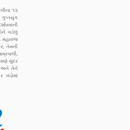
ાવલીના ૧૩
 ગુપ્તયુગ
ર્શાવવાની
ને ચડેલું
ે. મહારાજ
ાર, તેમની
આમ્રપાલી,
મણે સુંદર
અને તેને
ર ખંડોમાં