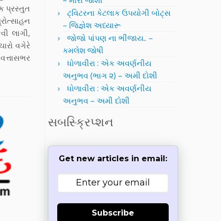
– મીરા જોશી
 પ્રસ્તુત
ટ્વિટરના કેટલાક ઉપયોગી બોટ્સ
રોત્સાહન
– જિજ્ઞેશ અધ્યારૂ
ેવી લાગી,
જોજો પાંપણ ના ભીંજાય.. –
ચારો વગેરે
કમલેશ જોષી
ણવત્તાસભર
ધોળાવીરા : એક અવર્ણનીય
અનુભવ (ભાગ ૨) – અમી દોશી
ધોળાવીરા : એક અવર્ણનીય
અનુભવ – અમી દોશી
સબસ્ક્રિપ્શન
Get new articles in email:
Subscribe