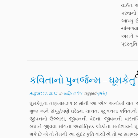
વર્ઝન. 
કરવાનો 
આપ્યું 
સાંભળવામ
અમને જણ
પ્રસ્તુતિ
કવિતાનો પુનર્જન્મ – ધૂમકેતુ
August 17, 2015
in
સાહિત્ય લેખ
tagged
ધૂમકેતુ
ધૂમકેતુના તણખામંડળ ૪ માંની આ એક અનોખી વાત આજ
શુષ્ક અને સંપૂર્ણપણે ઘરેડમાં ચાલતા જીવનમાં કવિતાનો પુ
જીવનનો ઉલ્લાસ, જીવનની વેદના, જીવનની વાસ્ત
બધાંને જીવવા માંગતા અયાંત્રિક લોકોના મનોભાવને 
શકે છે એ તો તેમની આ સુંદર કૃતિ વાંચીએ તો જ સમજા