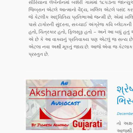
સીરિયાના લેબૅનૉનમાં બશેરી ગામમાં ૧૮૫૩ના જાન્ય
જિબ્રાન એટલે આત્માનો વૈદ્ય, ખલિલ એટલે પસંદ કરાયે
જે કેટલીક અદ્વિતિય પ્રતિભાઓ જન્મી છે, એમાં ખલિ
પાસે ટાગોરની સુંદરતા, સચ્ચાઈ અંગ્રેજ કવિ બ્લેઇકન
હતો, ચિત્રકાર હતો, ફિલસૂફ હતો – અને આ બધું હતું
એ છે કે આ વાક્યનું પ્રતિવાક્ય પણ એટલું જ સત્ય છ
એટલા નવા અર્થો મૂકતું જાય છે. આજે એવા જ કેટલાક 
પ્રસ્તુત છે.
શ્રે
ભિસ્
December
તો અક્
આજથી સા