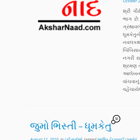
October 2
શ્રી ગૌ
ભાગ છે.
ગ્રંથાવ
ધૂમકેતુ
નવલકથાન
બિંબિસા
નગરી રા
શ્રમણ ત
આલેખન 
વાંચવાન
વહેંચાય
50
જુમો ભિસ્તી – ધૂમકેતુ
August 11, 2010
in
ટૂંકી વાર્તાઓ
tagged
આશિત હૈદરાબાદી
/
ધૂમકેતુ