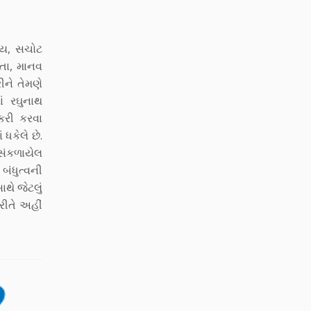
િધ્ય, સચોટ
કતા, માનવ
ીને તેમણે
ાં રઘુનાથ
ોકરી કરવા
ધકેલે છે.
સંકળાયેલ
બંધુત્વની
થે જેટલું
 રીતે અહીં