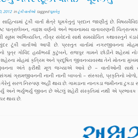
0, 2012
in
ટૂંકી વાર્તાઓ
tagged
ધૂમકેતુ
સાહિત્યમાં ટૂંકી વાર્તા ક્ષેત્રે ધૂમકેતુનું પ્રદાન જાણીતું છે. વિષયવૈવ
ષ્ટ પાત્રાલેખન, તાદ્દશ વર્ણનો અને ભાવનામય વાતાવરણની ચિત્રાત્મ
ની સૂક્ષ્મ અભિવ્યક્તિ, તીવ્ર સંવેદનો સાથે સમયોચિત કથાવસ્તુને કંડાર
ંદર ટૂંકી વાર્તાઓ આપી છે. પ્રસ્તુત વાર્તામાં નગરજીવનના મોહમ
ો પુત્ર ગોવિંદ હર્યાભર્યા કુટુંબને, રાજપુર ગામને છોડીને શહેરમાં ન
શહેરના મોહમાં કૃત્રિમ અને પ્રદૂષિત જીવનવ્યવસ્થા તેને મોતના મુખમાં 
વનના અંતે ફરીથી મૂળ જગ્યાએ આવે છે – વાર્તાઓની સાથે 
સંગમાં ગ્રામજીવનની નાની નાની બાબતો – સંસ્કારો, પ્રકૃતિનો ખોળો, 
ગેરેનું સરળ નિરુપણ અહીં થાય છે. ગામડાના નાનકડા જમીનના ટુકડા સા
યું અને ભર્યુંભર્યું જીવન છે એટલું શહેરી સંસ્કૃતિમાં નથી એ પ્રભાવક
ોચર થાય છે.