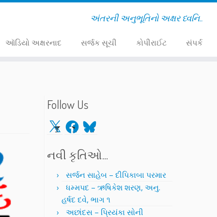
અંતરની અનુભૂતિનો અક્ષર ધ્વનિ..
ઑડિયો અક્ષરનાદ
સર્જક સૂચી
કોપીરાઈટ
સંપર્ક
Follow Us
X
Facebook
Bluesky
નવી કૃતિઓ…
સર્જન સાહેબ – દીપિકાબા પરમાર
ધમ્મપદ – ઋષિકેશ શરણ, અનુ.
હર્ષદ દવે, ભાગ ૧
અછાંદસ – પ્રિયંકા સોની