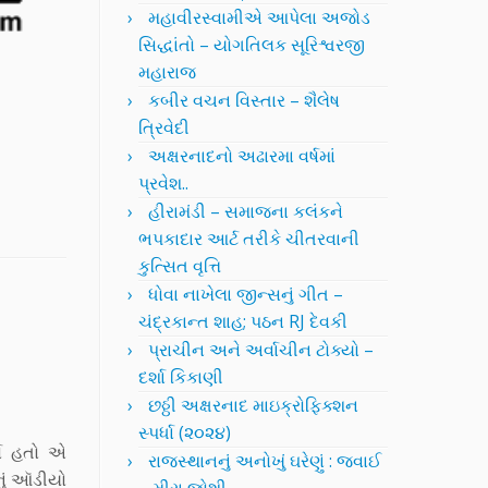
મહાવીરસ્વામીએ આપેલા અજોડ
સિદ્ધાંતો – યોગતિલક સૂરિશ્વરજી
મહારાજ
કબીર વચન વિસ્તાર – શૈલેષ
ત્રિવેદી
અક્ષરનાદનો અઢારમા વર્ષમાં
પ્રવેશ..
હીરામંડી – સમાજના કલંકને
ભપકાદાર આર્ટ તરીકે ચીતરવાની
કુત્સિત વૃત્તિ
ધોવા નાખેલા જીન્સનું ગીત –
ચંદ્રકાન્ત શાહ; પઠન RJ દેવકી
પ્રાચીન અને અર્વાચીન ટોક્યો –
દર્શા કિકાણી
છઠ્ઠી અક્ષરનાદ માઇક્રોફિક્શન
સ્પર્ધા (૨૦૨૪)
યો હતો એ
રાજસ્થાનનું અનોખું ઘરેણું : જવાઈ
નું ઑડીયો