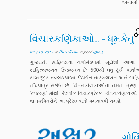
અનોખો પ
વિચારકણિકાઓ… – ધૂમકેતુ
May 10, 2013
in
ચિંતન નિબંધ
tagged
ધૂમકેતુ
ગુજરાતી સાહિત્યના નભોમંડળમાં સૂર્યશી આભા 
સાહિત્યજગત ઉજ્જવળ છે, 500થી વધુ ટૂંકી વાર્
સામાજીક નવલકથાઓ, ઉપરાંત નાટ્યલેખન અને સાહિત્ય
નોંધપાત્ર સર્જન છે. ચિંતનકણિકાઓના તેમના ત્રણ પુસ્
‘રજકણ’ માંથી કેટલીક વિચારપ્રેરક ચિંતનકણિકાઓ 
વાચકમિત્રોને આ પ્રેરક વાતો મમળાવવી ગમશે.
ગોવિં