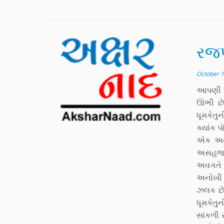
રજપ
October 1
આપણી ક
ઊભી છે,
ધૂમકેતુ
ક્યાંક પ
એક અનો
અસહજ વા
અવગતે 
અનોખી વ
ઝલક છે?
ધૂમકેતુ
સાંકળી 