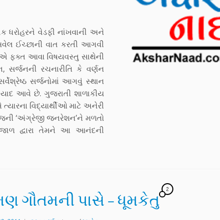
ક ધરોહરને વેડફી નાંખવાની અને
વેલ ઈચ્છાની વાત કરતી આગવી
ે એ ફક્ત આવા વિષયવસ્તુ સાથેની
દન, સર્જનની રચનારીતિ કે વર્ણન
શ્રેષ્ઠ સર્જનોમાં આગવું સ્થાન
ં યાદ આવે છે. ગુજરાતી શાળાકીય
ત્યારના વિદ્યાર્થીઓ માટે અનેરી
જની ‘અંગ્રેજી જનરેશન’ને મળતો
ાળ દ્વારા તેમને આ આનંદની
2
મણ ગૌતમની પાસે – ધૂમકેતુ