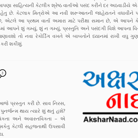
આપણા સાહિત્યની કેટલીક શ્રેષ્ઠ વાર્તાઓ પસંદ કરીને દર અઠવાડીયે એક
હેતુ છે. કેટલાક મિત્રોએ આ નવી શરૂઆતની જાહેરાતને વધાવીને પ્
છે, એટલે આ પ્રથમ વાર્તા અમારા માટે પરીક્ષા સમાન છે, એ આપને ક
ાં આપને શું ગમ્યું, શું ન ગમ્યું, પ્રસ્તુતિ અને પસંદગી વિશે આપના વિ
ાવશો તો નવા રેકોર્ડિંગ વખતે એ બાબતોને ધ્યાનમાં રાખી વઘુ ગુ
 કરી શકીશું.
3
ે પ્રસ્તુત કરી છે. સાવ નિરસ,
નર્જન્મ થાય ત્યારે શું થતું હશે?
વિકતા અને અવાસ્તવિકતા – એ
ધૂમકેતુ કેટલી સહજતાથી ઉપસાવી
ય.