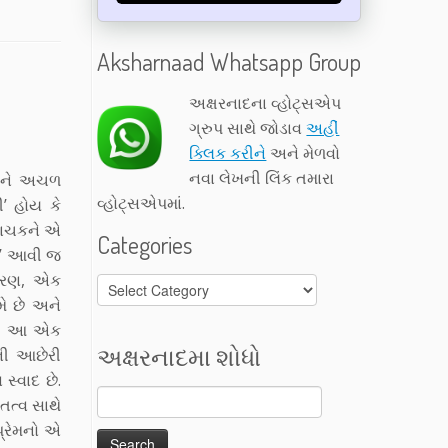
Aksharnaad Whatsapp Group
અક્ષરનાદના વ્હોટ્સએપ
ગ્રુપ સાથે જોડાવ
અહીં
ક્લિક કરીને
અને મેળવો
નવા લેખની લિંક તમારા
વીને અચળ
વ્હોટ્સએપમાં.
ી’ હોય કે
વાચકને એ
Categories
ાણી’ આવી જ
ચારણ, એક
Categories
મે છે અને
વતી આ એક
અક્ષરનાદમા શોધો
પની આછેરી
સ્વાદ છે.
તત્વ સાથે
પ્રેમનો એ