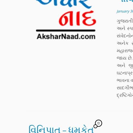
January 3
ગુજરાતી 
અને સ્પ
સંવેદનો
અનેક સુ
મહારાજન
જાય છે. 
અને જી
ઘટનાપ્ર
ભાવના વ
સાદગીભર્
દ્રષ્ટિગ
13
વિનિપાત – ધૂમકેતુ