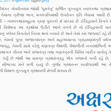
2, 2011
in
જીવન દર્શન
tagged
ધૂમકેતુ
રીશંકર ગોવર્ધનરામ જોશી ‘ધૂમકેતુ’ સર્જિત ગુપ્તયુગ નવલકથા ગ્રંથ
 તેમાંના ત્રીજા ભાગ, મગધપતિમાંથી ઉપરોક્ત કૃતિ લેવામાં આવી છે.
લી – નવલકથાસમૂહના ત્રણ પુસ્તકો મેં વાંચ્યા છે. ઈતિહાસને વિગતે દ
ની વિશેષતા આ ગ્રંથોમાં ઉડીને આંખે વળગે છે તો ઈતિહાસની વાતો
ું ક્લેવર વિગતોને નિરસ થતાં બચાવે છે અને તેમાં રસ જળવાઈ રહે છ
ર, તેમનો પુત્ર અજાતશત્રુ અને મહાઅમાત્ય બ્રાહ્મણમંત્રી વર્ષક
જગૃહ, તેમની સામે પડેલું ગણતંત્ર વૈશાલી, વૈશાલીની નગરશોભિની 
થાગત ગૌતમ અને રાજતંત્ર તથા ગણતંત્રની વિવિધ બારીક વાતોનું તે
કર્યું છે જેથી આ સમગ્ર ગ્રંથસંગ્રહ એક ખજાનો બની રહે છે, 
ું સૌભાગ્ય મને મળી રહ્યું છે. ગુર્જર ગ્રંથરત્ન કાર્યાલયથી આ તે
ેલી વિશાળ ગુપ્તયુગ ગ્રંથાવલી મેળવી શકાય છે.