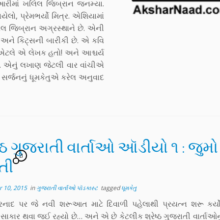
ુઆરીમાં ખલિલ જિબ્રાન જનમ્યા.
લો, પ્રેમભર્યો મિત્ર. એશિયામાં
લ જિબ્રાન અગ્રસ્થાને છે. એની
ી અને કિટ્સની બારીકી છે. એ કવિ
 એટલે એ લેખક હતો! અને આશ્ચર્ય
ે. એનું લખાણ જેટલી વાર વાંચીએ
સર્જનનું ધૂમકેતુએ કરેલ અનુવાદ
ષ્ઠ ગુજરાતી વાર્તાઓ ઑડીયો ૧ : જુમો
21
તી
 10, 2015
in
ગુજરાતી વાર્તાઓ પૉડકાસ્ટ
tagged
ધૂમકેતુ
ષરનાદ પર જે નવી શરૂઆત માટે દિવાળી પહેલાથી પ્રયત્ન શરૂ કર્
કાર થવા જઈ રહ્યો છે… અને એ છે કેટલીક શ્રેષ્ઠ ગુજરાતી વાર્તાઓ