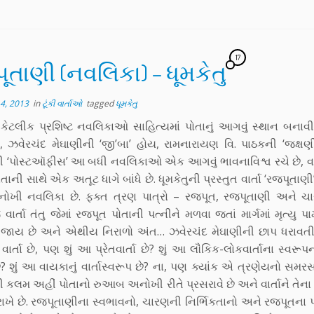
17
ૂતાણી (નવલિકા) – ધૂમકેતુ
4, 2013
in
ટૂંકી વાર્તાઓ
tagged
ધૂમકેતુ
ેટલીક પ્રશિષ્ટ નવલિકાઓ સાહિત્યમાં પોતાનું આગવું સ્થાન બના
 ઝવેરચંદ મેઘાણીની ‘જી’બા’ હોય, રામનારાયણ વિ. પાઠકની ‘જક્ષણ
ની ‘પોસ્ટઑફીસ’ આ બધી નવલિકાઓ એક આગવું ભાવનાવિશ્વ રચે છે, 
ોતાની સાથે એક અતૂટ ધાગે બાંધે છે. ધૂમકેતુની પ્રસ્તુત વાર્તા ‘રજપૂત
ખી નવલિકા છે. ફક્ત ત્રણ પાત્રો – રજપૂત, રજપૂતાણી અને 
ર્તા તંતુ જેમાં રજપૂત પોતાની પત્નીને મળવા જતાં માર્ગમાં મૃત્યુ પા
જાય છે અને એથીય નિરાળો અંત… ઝવેરચંદ મેઘાણીની છાપ ધરા
ાર્તા છે, પણ શું આ પ્રેતવાર્તા છે? શું આ લૌકિક-લોકવાર્તાના સ્વરૂ
 શું આ વાયકાનું વાર્તાસ્વરૂપ છે? ના, પણ ક્યાંક એ ત્રણેયનો સમરસ 
ની કલમ અહીં પોતાનો રુઆબ અનોખી રીતે પ્રસરાવે છે અને વાર્તાને તેના 
રાખે છે. રજપૂતાણીના સ્વભાવનો, ચારણની નિર્ભિકતાનો અને રજપૂતના 