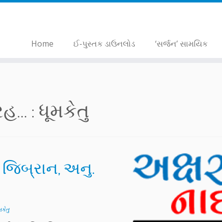
Home
ઈ-પુસ્તક ડાઉનલોડ
‘સર્જન’ સામયિક
... :
ધૂમકેતુ
 જિબ્રાન, અનુ.
મકેતુ