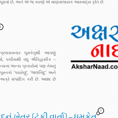
ૂરાવો છે, અને એ જ કારણે એ માણવાલાયક આસ્વાદ્ય કૃતિ છે.
6
પ્રસરાવનાર ધૂમકેતુથી આપણું
તાઓ, પચીસથી વધુ ઐતિહાસીક –
ના અન્ય પ્રકારોમાં પણ તેમનું
તકો ‘પદ્મરેણું’, ‘જલબિંદુ’ અને
અત્રે સંપાદિત કરી છે. આશા છે
7
દનું ખેતર (ટૂંકી વાર્તા) – ધૂમકેતુ