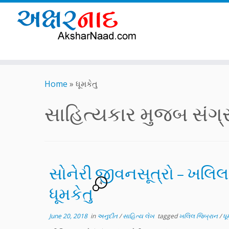
Skip
to
Home
»
ધૂમકેતુ
content
સાહિત્યકાર મુજબ સંગ્રહ
સોનેરી જીવનસૂત્રો – ખલિલ
4
ધૂમકેતુ
June 20, 2018
in
અનુદીત
/
સાહિત્ય લેખ
tagged
ખલિલ જિબ્રાન
/
ધૂ