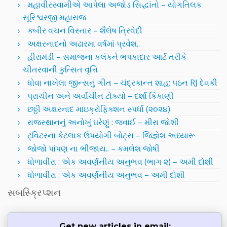
મહાવીરસ્વામીએ આપેલા અજોડ સિદ્ધાંતો – યોગતિલક
સૂરિશ્વરજી મહારાજ
કબીર વચન વિસ્તાર – શૈલેષ ત્રિવેદી
અક્ષરનાદનો અઢારમા વર્ષમાં પ્રવેશ..
હીરામંડી – સમાજના કલંકને ભપકાદાર આર્ટ તરીકે
ચીતરવાની કુત્સિત વૃત્તિ
ધોવા નાખેલા જીન્સનું ગીત – ચંદ્રકાન્ત શાહ; પઠન RJ દેવકી
પ્રાચીન અને અર્વાચીન ટોક્યો – દર્શા કિકાણી
છઠ્ઠી અક્ષરનાદ માઇક્રોફિક્શન સ્પર્ધા (૨૦૨૪)
રાજસ્થાનનું અનોખું ઘરેણું : જવાઈ – મીરા જોશી
ટ્વિટરના કેટલાક ઉપયોગી બોટ્સ – જિજ્ઞેશ અધ્યારૂ
જોજો પાંપણ ના ભીંજાય.. – કમલેશ જોષી
ધોળાવીરા : એક અવર્ણનીય અનુભવ (ભાગ ૨) – અમી દોશી
ધોળાવીરા : એક અવર્ણનીય અનુભવ – અમી દોશી
સબસ્ક્રિપ્શન
Get new articles in email: