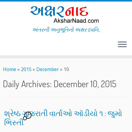
અંતરની અનુભૂતિનો અક્ષર ધ્વનિ..
Skip
to
Home
»
2015
»
December
»
10
content
Daily Archives:
December 10, 2015
શ્રેષ્ઠ ગુજરાતી વાર્તાઓ ઑડીયો ૧ : જુમો
21
ભિસ્તી