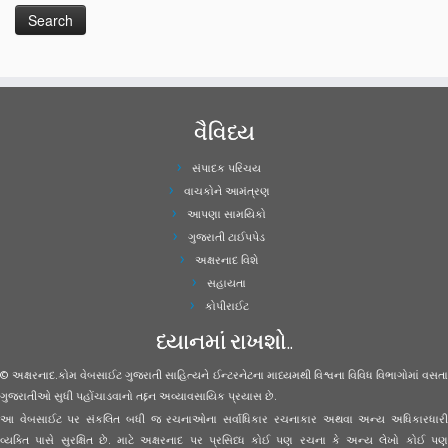
વૈવિધ્ય
સંપાદક પરિચય
વાચકોને આમંત્રણ
આપણા સામયિકો
ગુજરાતી ટાઈપપેડ
અક્ષરનાદ વિશે
સહાયતા
કોપીરાઈટ
ધ્યાનમાં રાખશો..
© અક્ષરનાદ.કોમ વેબસાઈટ ગુજરાતી સાહિત્યને ઈન્ટરનેટના માધ્યમથી વિશ્વના વિવિધ વિભાગોમાં વસતા
ગુજરાતીઓ સુધી પહોંચાડવાનો તદ્દન અવ્યાવસાયિક પ્રયાસ છે.
આ વેબસાઈટ પર સંકલિત બધી જ રચનાઓના સર્વાધિકાર રચનાકાર અથવા અન્ય અધિકારધારી
વ્યક્તિ પાસે સુરક્ષિત છે. માટે અક્ષરનાદ પર પ્રસિધ્ધ કોઈ પણ રચના કે અન્ય લેખો કોઈ પણ