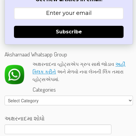
Subscribe
Aksharnaad Whatsapp Group
અક્ષરનાદના વ્હોટ્સએપ ગ્રુપ સાથે જોડાવ
અહીં
ક્લિક કરીને
અને મેળવો નવા લેખની લિંક તમારા
વ્હોટ્સએપમાં.
Categories
Categories
અક્ષરનાદમા શોધો