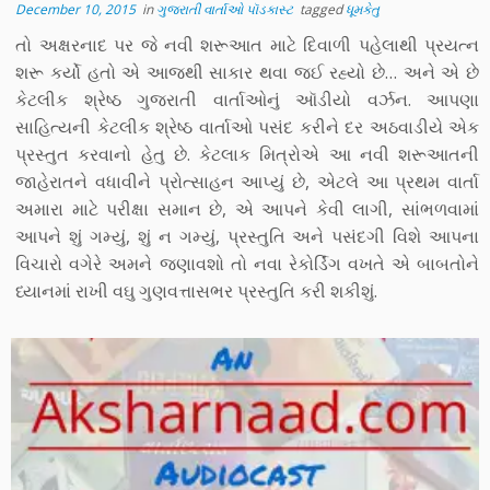
December 10, 2015
in
ગુજરાતી વાર્તાઓ પૉડકાસ્ટ
tagged
ધૂમકેતુ
તો અક્ષરનાદ પર જે નવી શરૂઆત માટે દિવાળી પહેલાથી પ્રયત્ન
શરૂ કર્યો હતો એ આજથી સાકાર થવા જઈ રહ્યો છે… અને એ છે
કેટલીક શ્રેષ્ઠ ગુજરાતી વાર્તાઓનું ઑડીયો વર્ઝન. આપણા
સાહિત્યની કેટલીક શ્રેષ્ઠ વાર્તાઓ પસંદ કરીને દર અઠવાડીયે એક
પ્રસ્તુત કરવાનો હેતુ છે. કેટલાક મિત્રોએ આ નવી શરૂઆતની
જાહેરાતને વધાવીને પ્રોત્સાહન આપ્યું છે, એટલે આ પ્રથમ વાર્તા
અમારા માટે પરીક્ષા સમાન છે, એ આપને કેવી લાગી, સાંભળવામાં
આપને શું ગમ્યું, શું ન ગમ્યું, પ્રસ્તુતિ અને પસંદગી વિશે આપના
વિચારો વગેરે અમને જણાવશો તો નવા રેકોર્ડિંગ વખતે એ બાબતોને
ધ્યાનમાં રાખી વઘુ ગુણવત્તાસભર પ્રસ્તુતિ કરી શકીશું.