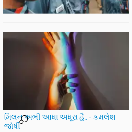
મિલન અભી આધા અધૂરા હૈ.. – કમલેશ
11
જોષી