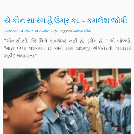
યે કૌન સા રંગ હૈ ઉમ્ર કા.. – કમલેશ જોષી
October 14, 2021
in
સ્મશાનયાત્રા
tagged
કમલેશ જોષી
“એન.સી.સી. મેરે લિયે સબ્જેક્ટ નહીં હૈ, ડ્રીમ હૈ…” એ બોલ્યો.
“મારા પપ્પા લશ્કરમાં છે અને મારા દાદાજી એકોતેરની લડાઈમાં
શહીદ થયા હતા.”