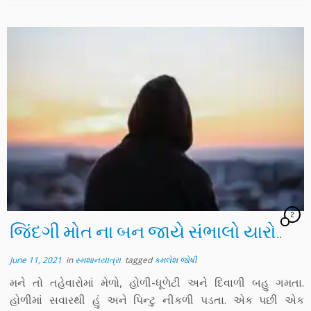
2
જિંદગી મોત ના બન જાયે સંભાલો યારો..
June 11, 2021
in
સ્મશાનયાત્રા
tagged
કમલેશ જોષી
મને તો તહેવારોમાં મેળો, હોળી-ધૂળેટી અને દિવાળી બહુ ગમતા.
હોળીમાં સવારથી હું અને પિન્ટુ નીકળી પડતા. એક પછી એક