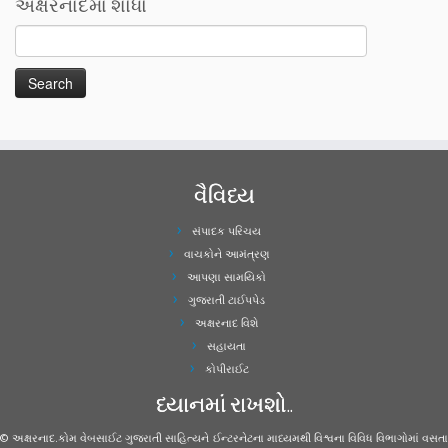
અક્ષરનાદમા શોધો
વૈવિધ્ય
સંપાદક પરિચય
વાચકોને આમંત્રણ
આપણા સામયિકો
ગુજરાતી ટાઈપપેડ
અક્ષરનાદ વિશે
સહાયતા
કોપીરાઈટ
ધ્યાનમાં રાખશો..
© અક્ષરનાદ.કોમ વેબસાઈટ ગુજરાતી સાહિત્યને ઈન્ટરનેટના માધ્યમથી વિશ્વના વિવિધ વિભાગોમાં વસતા