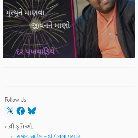
Follow Us
X
Facebook
Bluesky
નવી કૃતિઓ…
સર્જન સાહેબ – દીપિકાબા પરમાર