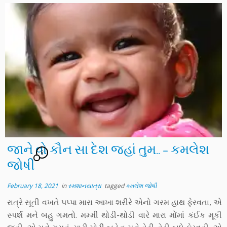
જાને વો કૌન સા દેશ જહાં તુમ.. – કમલેશ
6
જોષી
February 18, 2021
in
સ્મશાનયાત્રા
tagged
કમલેશ જોષી
રાત્રે સૂતી વખતે પપ્પા મારા આખા શરીરે એનો ગરમ હાથ ફેરવતા, એ
સ્પર્શ મને બહુ ગમતો. મમ્મી થોડી-થોડી વારે મારા મોંમાં કંઈક મૂકી