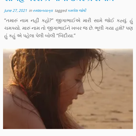
June 27, 2021
in
સ્મશાનયાત્રા
tagged
કમલેશ જોષી
“તમારું નામ નહીં કહો?” જીગાભાઈએ મારી સામે જોઈ કહ્યું. હું
ચમક્યો. મારું નામ તો જીગાભાઈને ખબર જ છે. ભૂલી ગયા હશે? પણ
હું કહું એ પહેલા પેલી બોલી “બિંદીયા.”