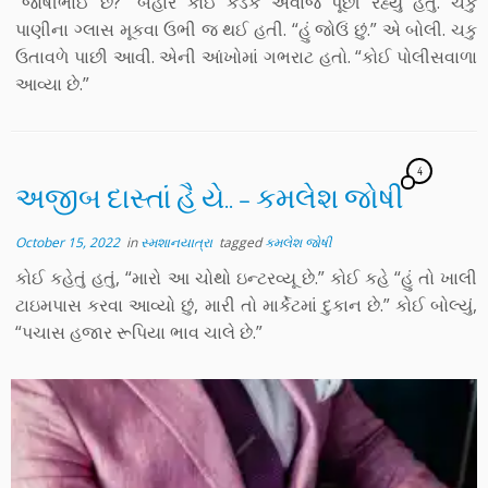
“જોષીભાઈ છે?” બહાર કોઈ કડક અવાજે પૂછી રહ્યું હતું. ચકુ
પાણીના ગ્લાસ મૂકવા ઉભી જ થઈ હતી. “હું જોઉં છું.” એ બોલી. ચકુ
ઉતાવળે પાછી આવી. એની આંખોમાં ગભરાટ હતો. “કોઈ પોલીસવાળા
આવ્યા છે.”
4
અજીબ દાસ્તાં હૈ યે.. – કમલેશ જોષી
October 15, 2022
in
સ્મશાનયાત્રા
tagged
કમલેશ જોષી
કોઈ કહેતું હતું, “મારો આ ચોથો ઇન્ટરવ્યૂ છે.” કોઈ કહે “હું તો ખાલી
ટાઇમપાસ કરવા આવ્યો છું, મારી તો માર્કેટમાં દુકાન છે.” કોઈ બોલ્યું,
“પચાસ હજાર રૂપિયા ભાવ ચાલે છે.”