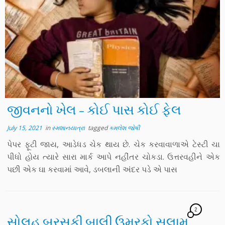
જીવનનો ખેલ – કોઈ પાસ કોઈ ફેલ
July 15, 2021
in
સ્મશાનયાત્રા
tagged
કમલેશ જોષી
પેપર ફૂટી જાય, આડેધડ ચેક થાય છે. ચેક કરવાવાળાએ ટેસ્ટી ચા
પીધો હોય ત્યારે સારા માર્ક આપે નહીંતર ચોકડા. ઉત્તરવહીને એક
પછી એક ઘા કરવામાં આવે, ડબલાની અંદર પડે એ પાસ
2
સોલહ બરસકી બાલી ઉમરકો સલામ