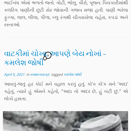
ભાઈબંધ એમાં ભળતો જતો. ગોટી, ભોલુ, વીરો, પૂજન. પિચકારીમાંથી
કલરિંગ પાણીની છૂટી સેર જોવાની ગજબ મજા હતી. પાણી ભરેલા
ફુગ્ગા, લાલ, લીલા, પીળા, બ્લુ રંગથી ચીતરાયેલા ચહેરા, કપડાં અને
રસ્તાઓ.
વાટકીમાં ચોખા, આપણે બેય નોખાં –
4
કમલેશ જોષી
April 5, 2021
in
સ્મશાનયાત્રા
tagged
કમલેશ જોષી
આવતું-જતું હર કોઈ મને વહાલ કરતું હતું. કો’ક કો’ક મને ‘અદા’
કહેતું, ત્યારે હું એમને કહેતો, “અદા તો અંદર છે, હું બંટી છું..” એ
લોકો હસતા.