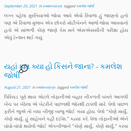
September 20, 2021
in
સ્મશાનયાત્રા
tagged
કમલેશ જોષી
લગ્ન પહેલા મુરતિયાઓ જોવા આવે એવો રિવાજ હું જાણતો હતો
પણ એ રિવાજ મુજબ એક છોકરો મોટીબેનને આજે જોવા આવવાનો
હતો એ સાંભળી કોણ જાણે કેમ મને એસએસસીની પરીક્ષા હોય
એવું ટેન્શન થઈ ગયું.
યહાં કલ ક્યા હો કિસને જાના? – કમલેશ
6
જોષી
August 21, 2021
in
સ્મશાનયાત્રા
tagged
કમલેશ જોષી
પિરિયડ પૂરો થાય એટલે તોફાનીઓ બહાર નીકળતી વખતે આગલી
બેંચ પર બેઠેલા એ બેટરીને પાછળથી જોરથી ટાપલી મારે. પેલો પાછળ
ફરીને જુએ તો બધા બીજી બાજુ જોઈ ગયા હોય. પેલો “કોણે માર્યું..
કોણે માર્યું.. હું સાહેબને કહી દઈશ..” કહ્યા કરે. પેલા તોફાનીઓ એને
ઘાંઘો-વાંઘો થયેલો જોઈ એકબીજાને “કોણે માર્યું.. કોણે માર્યું..” કરવા