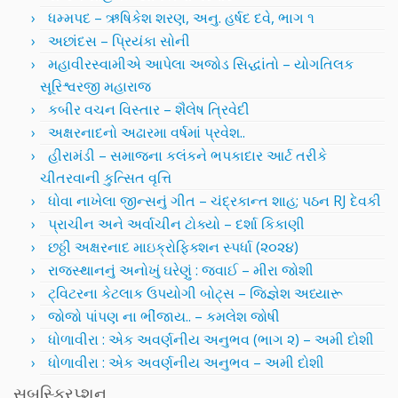
ધમ્મપદ – ઋષિકેશ શરણ, અનુ. હર્ષદ દવે, ભાગ ૧
અછાંદસ – પ્રિયંકા સોની
મહાવીરસ્વામીએ આપેલા અજોડ સિદ્ધાંતો – યોગતિલક
સૂરિશ્વરજી મહારાજ
કબીર વચન વિસ્તાર – શૈલેષ ત્રિવેદી
અક્ષરનાદનો અઢારમા વર્ષમાં પ્રવેશ..
હીરામંડી – સમાજના કલંકને ભપકાદાર આર્ટ તરીકે
ચીતરવાની કુત્સિત વૃત્તિ
ધોવા નાખેલા જીન્સનું ગીત – ચંદ્રકાન્ત શાહ; પઠન RJ દેવકી
પ્રાચીન અને અર્વાચીન ટોક્યો – દર્શા કિકાણી
છઠ્ઠી અક્ષરનાદ માઇક્રોફિક્શન સ્પર્ધા (૨૦૨૪)
રાજસ્થાનનું અનોખું ઘરેણું : જવાઈ – મીરા જોશી
ટ્વિટરના કેટલાક ઉપયોગી બોટ્સ – જિજ્ઞેશ અધ્યારૂ
જોજો પાંપણ ના ભીંજાય.. – કમલેશ જોષી
ધોળાવીરા : એક અવર્ણનીય અનુભવ (ભાગ ૨) – અમી દોશી
ધોળાવીરા : એક અવર્ણનીય અનુભવ – અમી દોશી
સબસ્ક્રિપ્શન