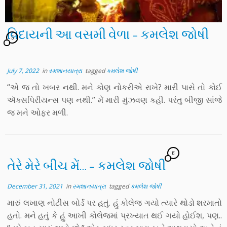
વિદાયની આ વસમી વેળા – કમલેશ જોષી
5
July 7, 2022
in
સ્મશાનયાત્રા
tagged
કમલેશ જોષી
“એ જ તો ખબર નથી. મને કોણ નોકરીએ રાખે? મારી પાસે તો કોઈ
ઍક્સપિરીયન્સ પણ નથી.” મેં મારી મુંઝવણ કહી. પરંતુ બીજી સાંજે
જ મને ઓફર મળી.
6
તેરે મેરે બીચ મેં… – કમલેશ જોષી
December 31, 2021
in
સ્મશાનયાત્રા
tagged
કમલેશ જોષી
મારું લખાણ નોટીસ બોર્ડ પર હતું. હું કોલેજ ગયો ત્યારે થોડો શરમાતો
હતો. મને હતું કે હું આખી કોલેજમાં પ્રખ્યાત થઈ ગયો હોઈશ, પણ..