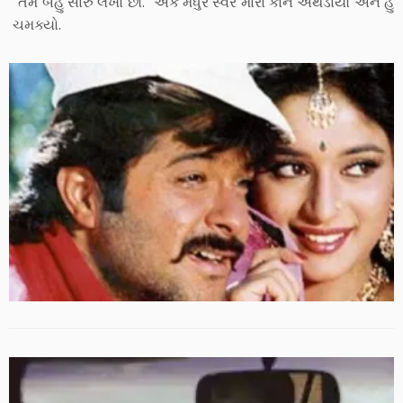
“તમે બહુ સારું લખો છો.” એક મધુર સ્વર મારા કાને અથડાયો અને હું
ચમક્યો.