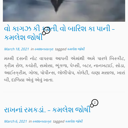
વો કાગઝ કી કશ્તી, વો બારિશ કા પાની –
6
કમલેશ જોષી
March 18, 2021
in
સ્મશાનયાત્રા
tagged
કમલેશ જોષી
મમ્મી દસની નોટ વાપરવા આપતી એમાંથી અમે પારલે બિસ્કીટ,
ક્રીમ રોલ, કચોરી, સમોસા, ભૂંગળા, પેપ્સી, બટર, નાનખટાઈ, સોડા,
આઈસ્ક્રીમ, ગોલા, પોપીન્સ, લોલીપોપ, કોલેટી, ચણા મસાલા, ખારાં
બી, દાળિયા એવું એવું ખાતા.
2
રાખનાં રમકડાં.. – કમલેશ જોષી
March 6, 2021
in
સ્મશાનયાત્રા
tagged
કમલેશ જોષી