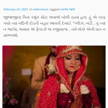
February 24, 2023
in
સ્મશાનયાત્રા
tagged
કમલેશ જોષી
જીજાજીના પિતા કશુંક મોટા અવાજે બોલી રહ્યા હતા. હું એ તરફ
ગયો ત્યાં નંદિની દોડતી બહાર આવતી દેખાઈ. “પ્લીઝ, બંટી… તું ત્યાં
ન જઈશ, અમારા એ ફૈબા છે જ કજીયાળા… તમે લોકો એની વાત ન
સાંભળશો.