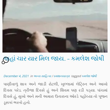
જહાં ચાર યાર મિલ જાય.. – કમલેશ જોષી
4
December 4, 2021
in
અન્ય સાહિત્ય
/
સ્મશાનયાત્રા
tagged
કમલેશ જોષી
પાણીવાળું શાક અને જાડી રોટલી, ખુલ્લામાં લેટ્રિન અને આખો
દિવસ પરેડ. ત્રીજા દિવસે હું અને શિવમ પણ રડી પડ્યા. પાંચમાં
દિવસે હું, સુખો અને મની અમારા ઉતારાના ઓરડે પહોંચ્યા તો પૂજન
ડૂસકાં ભરતો હતો.