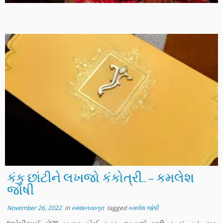
કંકુ છાંટીને લખજો કંકોત્રી.. – કમલેશ
જોષી
November 26, 2022
in
સ્મશાનયાત્રા
tagged
કમલેશ જોષી