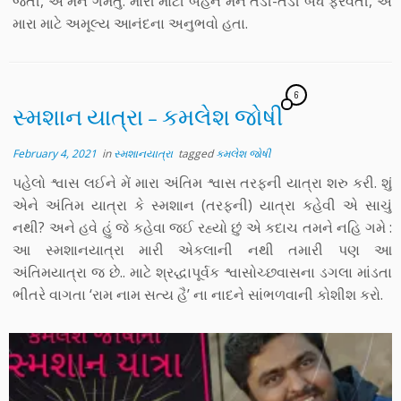
જતી, એ મને ગમતું. મારી મોટી બહેન મને તેડી-તેડી બધે ફેરવતી, એ
મારા માટે અમૂલ્ય આનંદના અનુભવો હતા.
6
સ્મશાન યાત્રા – કમલેશ જોષી
February 4, 2021
in
સ્મશાનયાત્રા
tagged
કમલેશ જોષી
પહેલો શ્વાસ લઈને મેં મારા અંતિમ શ્વાસ તરફની યાત્રા શરુ કરી. શું
એને અંતિમ યાત્રા કે સ્મશાન (તરફની) યાત્રા કહેવી એ સાચું
નથી? અને હવે હું જે કહેવા જઈ રહ્યો છું એ કદાચ તમને નહિ ગમે :
આ સ્મશાનયાત્રા મારી એકલાની નથી તમારી પણ આ
અંતિમયાત્રા જ છે.. માટે શ્રદ્ધાપૂર્વક શ્વાસોચ્છવાસના ડગલા માંડતા
ભીતરે વાગતા ‘રામ નામ સત્ય હૈ’ ના નાદને સાંભળવાની કોશીશ કરો.