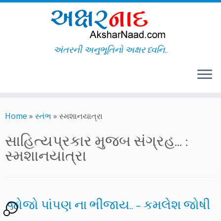
અંતરની અનુભૂતિનો અક્ષર ધ્વનિ..
Skip
to
Home
»
સ્તંભ
»
સ્મશાનયાત્રા
content
સાહિત્યપ્રકાર મુજબ સંગ્રહ... :
સ્મશાનયાત્રા
જોજો પાંપણ ના ભીંજાય.. – કમલેશ જોષી
3