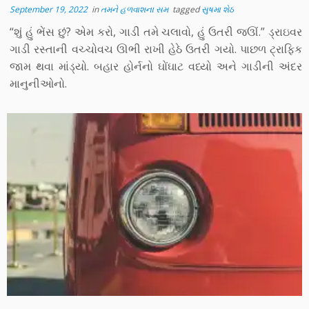
September 19, 2022
in
તમને હળવાશના સમ
tagged
સુષમા શેઠ
“શું હું ભેંસ છું? એમ કરો, ગાડી તમે ચલાવો, હું ઉતરી જઊં.” ડ્રાઇવર
ગાડી રસ્તાની વચ્ચોવચ ઊભી રાખી હેઠે ઉતરી ગયો. પાછળ ટ્રાફિક
જામ થવા માંડ્યો. બહાર હોર્નનો ઘોંઘાટ વધ્યો અને ગાડીની અંદર
માનુનીઓનો.