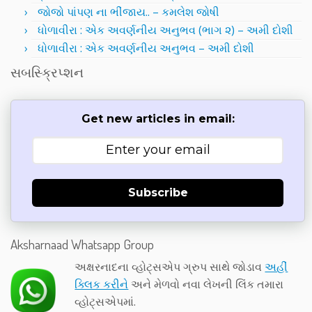
જોજો પાંપણ ના ભીંજાય.. – કમલેશ જોષી
ધોળાવીરા : એક અવર્ણનીય અનુભવ (ભાગ ૨) – અમી દોશી
ધોળાવીરા : એક અવર્ણનીય અનુભવ – અમી દોશી
સબસ્ક્રિપ્શન
Get new articles in email:
Subscribe
Aksharnaad Whatsapp Group
અક્ષરનાદના વ્હોટ્સએપ ગ્રુપ સાથે જોડાવ
અહીં
ક્લિક કરીને
અને મેળવો નવા લેખની લિંક તમારા
વ્હોટ્સએપમાં.