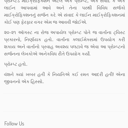
પ્રોમ્પ્ટેડ માઈક્રોફિક્શન એટલે એક પ્રોમ્પ્ટ, એક સંવાદ કે એક
લાઈન આપવામાં આવે અને તેના પરથી વિવિધ સર્જકો
માઈક્રોફિક્શનનુંં સર્જન કરે. એ સંવાદ કે લાઈન માઈક્રોફિક્શનમાં
કોઈ પણ ફેરફાર વગર એમ જ આવવી જોઈએ.
૨૦-૨૧ ઑગસ્ટ ના રોજ અપાયેલ પ્રોમ્પ્ટ પોતે જ વાર્તાના ટ્વિસ્ટ
પ્રકારનો, નિર્ણાયક હતો.. વાર્તાના ક્લાઈમેક્સમાં ઉપયોગ કરી
શકાય અને વાર્તાનો પ્રવાહ અવશ્ય પલટાવે જ એવા આ પ્રોમ્પ્ટનો
સર્જનના લેખકોએ અનેકવિધ રીતે ઉપયોગ કર્યો.
પ્રોમ્પ્ટ હતો..
વંશને ક્યાં ખબર હતી કે નિયતિએ કઈ રમત આદરી હતી! એના
જીવનનો એક હિસ્સો..
Follow Us