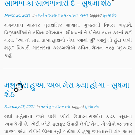
સાંભળ કાં સાંભળનારો દે – સુષમા શેઠ
March 26, 2021
in
તમને હળવાશના સમ
/
હાસ્ય વ્યંગ્ય
tagged
સુષમા શેઠ
મગનલાલ માસ્તર પ્રાથમિક શાળામાં ગુજરાતી વિષય ભણાવે.
વિદ્યાર્થીઓને કવિતા શીખવાતાં શીખવતાં તે પોતેય કવન કરતાં થઈ
ગયા. “આ તો મારા ડાબા હાથનો ખેલ. આમાં શું? આવું તો હુંય લખી
શકું.” વિચારી માસ્તરના કરકમળોએ કવિતા-લેખન તરફ પ્રયાણ
કર્યું.
મન્નુ તેરા હુઆ અબ મેરા ક્યા હોગા – સુષમા
27
શેઠ
February 25, 2021
in
તમને હળવાશના સમ
tagged
સુષમા શેઠ
બધાં મહેમાનો જમે પછી પ્લેટો ઉપાડનારાઓને કડક સૂચના
અપાયેલી કે, ‘એંઠી પ્લેટો ફટાફટ ઉપાડી લેવી.’ તેમાં એ લોકો જમનાર
પાછળ એવા ટાંપીને ઊભા રહી ગયેલા કે હજુ જમનારની ડોક આમ