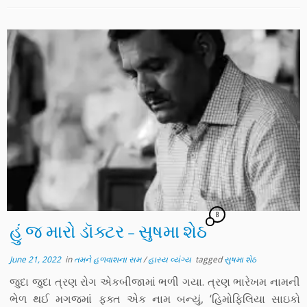
8
હું જ મારો ડૉક્ટર – સુષમા શેઠ
June 21, 2022
in
તમને હળવાશના સમ
/
હાસ્ય વ્યંગ્ય
tagged
સુષમા શેઠ
જુદા જુદા ત્રણ રોગ એકબીજામાં ભળી ગયા. ત્રણ ભારેખમ નામની
ભેળ થઈ મગજમાં ફક્ત એક નામ બન્યું, ‘હિમોફિલિયા સાઇકો