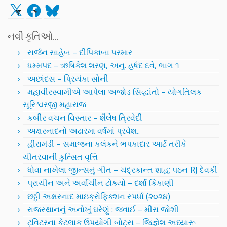
X
Facebook
Bluesky
નવી કૃતિઓ…
સર્જન સાહેબ – દીપિકાબા પરમાર
ધમ્મપદ – ઋષિકેશ શરણ, અનુ. હર્ષદ દવે, ભાગ ૧
અછાંદસ – પ્રિયંકા સોની
મહાવીરસ્વામીએ આપેલા અજોડ સિદ્ધાંતો – યોગતિલક
સૂરિશ્વરજી મહારાજ
કબીર વચન વિસ્તાર – શૈલેષ ત્રિવેદી
અક્ષરનાદનો અઢારમા વર્ષમાં પ્રવેશ..
હીરામંડી – સમાજના કલંકને ભપકાદાર આર્ટ તરીકે
ચીતરવાની કુત્સિત વૃત્તિ
ધોવા નાખેલા જીન્સનું ગીત – ચંદ્રકાન્ત શાહ; પઠન RJ દેવકી
પ્રાચીન અને અર્વાચીન ટોક્યો – દર્શા કિકાણી
છઠ્ઠી અક્ષરનાદ માઇક્રોફિક્શન સ્પર્ધા (૨૦૨૪)
રાજસ્થાનનું અનોખું ઘરેણું : જવાઈ – મીરા જોશી
ટ્વિટરના કેટલાક ઉપયોગી બોટ્સ – જિજ્ઞેશ અધ્યારૂ