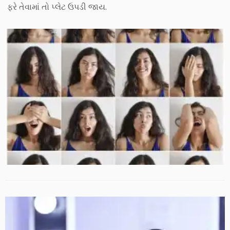
ફરે તેવામાં તો પ્લેટ ઉપડી જાય.