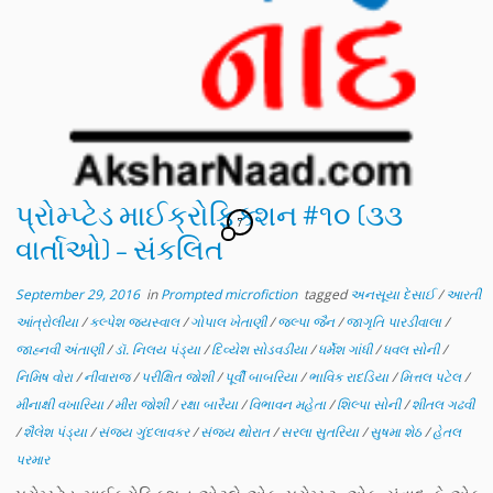
પ્રોમ્પ્ટેડ માઈક્રોફિક્શન #૧૦ (૩૩
7
વાર્તાઓ) – સંકલિત
September 29, 2016
in
Prompted microfiction
tagged
અનસૂયા દેસાઈ
/
આરતી
આંત્રોલીયા
/
કલ્પેશ જયસ્વાલ
/
ગોપાલ ખેતાણી
/
જલ્પા જૈન
/
જાગૃતિ પારડીવાલા
/
જાહ્નવી અંતાણી
/
ડૉ. નિલય પંડ્યા
/
દિવ્યેશ સોડવડીયા
/
ધર્મેશ ગાંધી
/
ધવલ સોની
/
નિમિષ વોરા
/
નીવારાજ
/
પરીક્ષિત જોશી
/
પૂર્વી બાબરિયા
/
ભાવિક રાદડિયા
/
મિત્તલ પટેલ
/
મીનાક્ષી વખારિયા
/
મીરા જોશી
/
રક્ષા બારૈયા
/
વિભાવન મહેતા
/
શિલ્પા સોની
/
શીતલ ગઢવી
/
શૈલેશ પંડ્યા
/
સંજય ગુંદલાવકર
/
સંજય થોરાત
/
સરલા સુતરિયા
/
સુષમા શેઠ
/
હેતલ
પરમાર