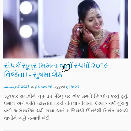
સંપર્ક સૂત્ર (મમતા વાર્તા સ્પર્ધા ૨૦૧૯
3
વિજેતા) – સુષમા શેઠ
January 2, 2021
in
ટૂંકી વાર્તાઓ
tagged
સુષમા શેઠ
સૂનકાર સમાવીને ચૂપચાપ બેઠેલું ઘર એક સમયે કિલ્લોલ કરતું હતું.
ધમાલ અને અતિ વ્યસ્તતા વચ્ચે વીતેલા નીલાના કેટલાક વર્ષો ગુંચળુ
વળી અભેરાઈએ ચઢી ગયા અને માળિયેથી ઊતરેલી નિરાંત પલાંઠી
વાળીને અડ્ડો જમાવી બેઠી.