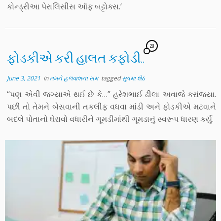
કોન્ડ્રીઆ પેરાલિસીસ ઑફ બટ્ટોક્સ.’
20
ફોડકીએ કરી હાલત કફોડી..
June 3, 2021
in
તમને હળવાશના સમ
tagged
સુષમા શેઠ
“પણ એવી જગ્યાએ થઈ છે કે…” હરેશભાઈ ઢીલા અવાજે કરાંજ્યા.
પછી તો તેમને બેસવાની તકલીફ વધવા માંડી અને ફોડકીએ મટવાને
બદલે પોતાનો ઘેરાવો વધારીને ગૂમડીમાંથી ગૂમડાનું સ્વરૂપ ધારણ કર્યું.