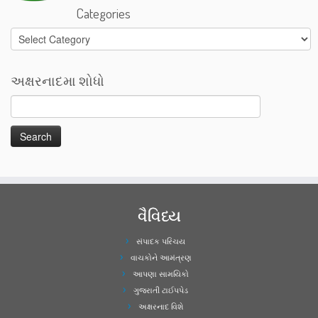
Categories
Categories
અક્ષરનાદમા શોધો
વૈવિધ્ય
સંપાદક પરિચય
વાચકોને આમંત્રણ
આપણા સામયિકો
ગુજરાતી ટાઈપપેડ
અક્ષરનાદ વિશે