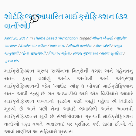
શોર્ટફિલ્મ આધારિત માઈક્રોફિક્શન (૩૨
20
વાર્તાઓ)
April 26, 2017
in
Theme based microfiction
tagged
ગોપાલ ખેતાણી
/
જીજ્ઞેશ
અધ્યારૂ
/
દિવ્યેશ સોડવડીયા
/
ધવલ સોની
/
મીનાક્ષી વખારિયા
/
મીરા જોશી
/
રાજુલ
ભાનુશાલી
/
લીના વછરાજાની
/
વિભાવન મહેતા
/
સંજય ગુંદલાવકર
/
સરલા સુતરિયા
/
સુષમા શેઠ
માઈક્રોફિક્શન ગ્રૂપ ‘સર્જન’ના મિત્રોની ધગશ અને મહેનતનું
સતત ફરતુ વલોણું અનેક અનોખી અને અંગ્રેજી
માઈક્રોફિક્શનની જેમ ‘આઉટ ઑફ ધ બોક્સ’ માઈક્રોફિક્શન
સતત આપી રહ્યું છે. ગત અઠવાડીયે અમે એક વિડીયોને આધારે
માઈક્રોફિક્શન લખવાનો પ્રયોગ કર્યો. અહીં પહેલા એ વિડીયો
મૂક્યો છે અને પછી તેના આધારે લખાયેલી અનેક અવનવી
માઈક્રોફિક્શન્સ મૂકી છે. સંજોગોવશાત ગ્રૂપની માઈક્રોફિક્શન
વાર્તાઓ ઘણા વખતે અક્ષરનાદ પર પ્રસિદ્ધ કરી રહ્યાં છીએ. તો
આવો માણીએ આ સહિયારો પ્રયાસ..