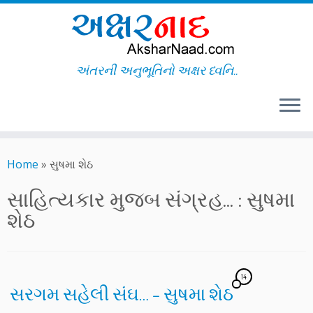
અંતરની અનુભૂતિનો અક્ષર ધ્વનિ..
Skip
to
Home
»
સુષમા શેઠ
content
સાહિત્યકાર મુજબ સંગ્રહ... :
સુષમા
શેઠ
14
સરગમ સહેલી સંઘ… – સુષમા શેઠ