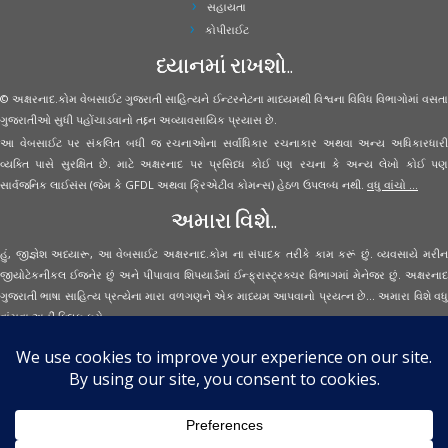
સહાયતા
કોપીરાઈટ
ધ્યાનમાં રાખશો..
© અક્ષરનાદ.કોમ વેબસાઈટ ગુજરાતી સાહિત્યને ઈન્ટરનેટના માધ્યમથી વિશ્વના વિવિધ વિભાગોમાં વસતા
ગુજરાતીઓ સુધી પહોંચાડવાનો તદ્દન અવ્યાવસાયિક પ્રયાસ છે.
આ વેબસાઈટ પર સંકલિત બધી જ રચનાઓના સર્વાધિકાર રચનાકાર અથવા અન્ય અધિકારધારી
વ્યક્તિ પાસે સુરક્ષિત છે. માટે અક્ષરનાદ પર પ્રસિધ્ધ કોઈ પણ રચના કે અન્ય લેખો કોઈ પણ
સાર્વજનિક લાઈસંસ (જેમ કે GFDL અથવા ક્રિએટીવ કોમન્સ) હેઠળ ઉપલબ્ધ નથી.
વધુ વાંચો ...
અમારા વિશે..
હું, જીજ્ઞેશ અધ્યારૂ, આ વેબસાઈટ અક્ષરનાદ.કોમ ના સંપાદક તરીકે કામ કરૂં છું. વ્યવસાયે મરીન
જીયોટેકનીકલ ઈજનેર છું અને પીપાવાવ શિપયાર્ડમાં ઈન્ફ્રાસ્ટ્રક્ચર વિભાગમાં મેનેજર છું. અક્ષરનાદ
ગુજરાતી ભાષા સાહિત્ય પ્રત્યેના મારા વળગણને એક માધ્યમ આપવાનો પ્રયત્ન છે... અમારા વિશે વધુ
વાંચવા
અહીં ક્લિક કરો...
Secured Site Assurance
· © 2026
Aksharnaad.com
By Jignesh Adhyaru ·