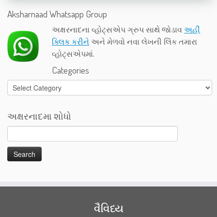
Aksharnaad Whatsapp Group
અક્ષરનાદના વ્હોટ્સએપ ગ્રુપ સાથે જોડાવ
અહીં
ક્લિક કરીને
અને મેળવો નવા લેખની લિંક તમારા
વ્હોટ્સએપમાં.
Categories
Categories
અક્ષરનાદમા શોધો
વૈવિધ્ય