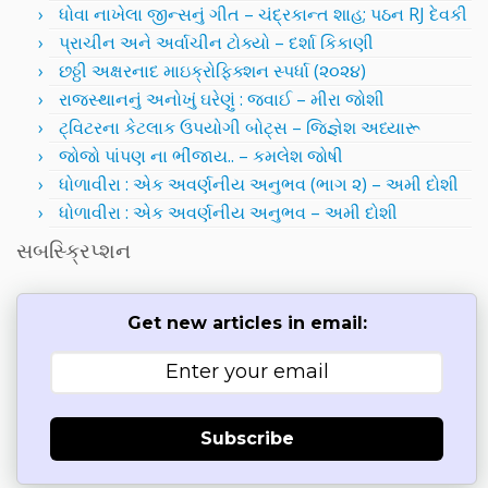
ધોવા નાખેલા જીન્સનું ગીત – ચંદ્રકાન્ત શાહ; પઠન RJ દેવકી
પ્રાચીન અને અર્વાચીન ટોક્યો – દર્શા કિકાણી
છઠ્ઠી અક્ષરનાદ માઇક્રોફિક્શન સ્પર્ધા (૨૦૨૪)
રાજસ્થાનનું અનોખું ઘરેણું : જવાઈ – મીરા જોશી
ટ્વિટરના કેટલાક ઉપયોગી બોટ્સ – જિજ્ઞેશ અધ્યારૂ
જોજો પાંપણ ના ભીંજાય.. – કમલેશ જોષી
ધોળાવીરા : એક અવર્ણનીય અનુભવ (ભાગ ૨) – અમી દોશી
ધોળાવીરા : એક અવર્ણનીય અનુભવ – અમી દોશી
સબસ્ક્રિપ્શન
Get new articles in email:
Subscribe