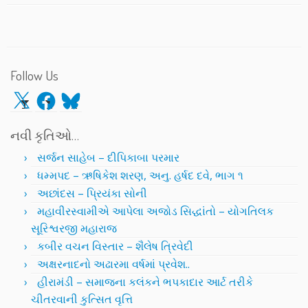
Follow Us
X
Facebook
Bluesky
નવી કૃતિઓ…
સર્જન સાહેબ – દીપિકાબા પરમાર
ધમ્મપદ – ઋષિકેશ શરણ, અનુ. હર્ષદ દવે, ભાગ ૧
અછાંદસ – પ્રિયંકા સોની
મહાવીરસ્વામીએ આપેલા અજોડ સિદ્ધાંતો – યોગતિલક
સૂરિશ્વરજી મહારાજ
કબીર વચન વિસ્તાર – શૈલેષ ત્રિવેદી
અક્ષરનાદનો અઢારમા વર્ષમાં પ્રવેશ..
હીરામંડી – સમાજના કલંકને ભપકાદાર આર્ટ તરીકે
ચીતરવાની કુત્સિત વૃત્તિ