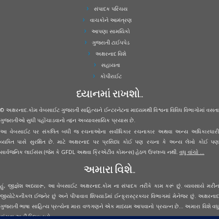
સંપાદક પરિચય
વાચકોને આમંત્રણ
આપણા સામયિકો
ગુજરાતી ટાઈપપેડ
અક્ષરનાદ વિશે
સહાયતા
કોપીરાઈટ
ધ્યાનમાં રાખશો..
© અક્ષરનાદ.કોમ વેબસાઈટ ગુજરાતી સાહિત્યને ઈન્ટરનેટના માધ્યમથી વિશ્વના વિવિધ વિભાગોમાં વસતા
ગુજરાતીઓ સુધી પહોંચાડવાનો તદ્દન અવ્યાવસાયિક પ્રયાસ છે.
આ વેબસાઈટ પર સંકલિત બધી જ રચનાઓના સર્વાધિકાર રચનાકાર અથવા અન્ય અધિકારધારી
વ્યક્તિ પાસે સુરક્ષિત છે. માટે અક્ષરનાદ પર પ્રસિધ્ધ કોઈ પણ રચના કે અન્ય લેખો કોઈ પણ
સાર્વજનિક લાઈસંસ (જેમ કે GFDL અથવા ક્રિએટીવ કોમન્સ) હેઠળ ઉપલબ્ધ નથી.
વધુ વાંચો ...
અમારા વિશે..
હું, જીજ્ઞેશ અધ્યારૂ, આ વેબસાઈટ અક્ષરનાદ.કોમ ના સંપાદક તરીકે કામ કરૂં છું. વ્યવસાયે મરીન
જીયોટેકનીકલ ઈજનેર છું અને પીપાવાવ શિપયાર્ડમાં ઈન્ફ્રાસ્ટ્રક્ચર વિભાગમાં મેનેજર છું. અક્ષરનાદ
ગુજરાતી ભાષા સાહિત્ય પ્રત્યેના મારા વળગણને એક માધ્યમ આપવાનો પ્રયત્ન છે... અમારા વિશે વધુ
વાંચવા
અહીં ક્લિક કરો...