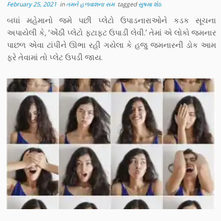
February 25, 2021
in
તમને હળવાશના સમ
tagged
સુષમા શેઠ
બધાં મહેમાનો જમે પછી પ્લેટો ઉપાડનારાઓને કડક સૂચના
અપાયેલી કે, ‘એંઠી પ્લેટો ફટાફટ ઉપાડી લેવી.’ તેમાં એ લોકો જમનાર
પાછળ એવા ટાંપીને ઊભા રહી ગયેલા કે હજુ જમનારની ડોક આમ
ફરે તેવામાં તો પ્લેટ ઉપડી જાય.