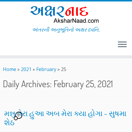
અંતરની અનુભૂતિનો અક્ષર ધ્વનિ..
Skip
to
Home
»
2021
»
February
»
25
content
Daily Archives:
February 25, 2021
મન્નુ તેરા હુઆ અબ મેરા ક્યા હોગા – સુષમા
27
શેઠ