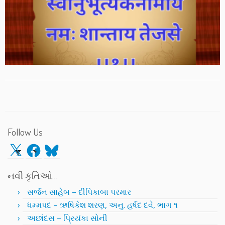
Follow Us
X
Facebook
Bluesky
નવી કૃતિઓ…
સર્જન સાહેબ – દીપિકાબા પરમાર
ધમ્મપદ – ઋષિકેશ શરણ, અનુ. હર્ષદ દવે, ભાગ ૧
અછાંદસ – પ્રિયંકા સોની