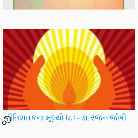
નીતિશતકના મૂલ્યો (૮) – ડૉ. રંજન જોષી
2