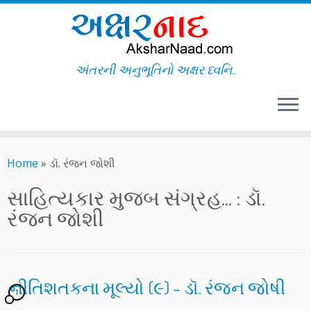
અંતરની અનુભૂતિનો અક્ષર ધ્વનિ..
Skip
to
Home
»
ડૉ. રંજન જોશી
content
સાહિત્યકાર મુજબ સંગ્રહ... :
ડૉ.
રંજન જોશી
નીતિશતકના મૂલ્યો (૯) – ડૉ. રંજન જોષી
1