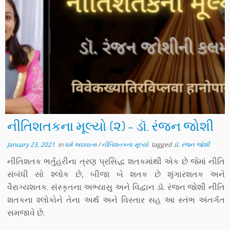
નીતિશતકના મૂલ્યો (૨) – ડૉ. રંજન જોશી
January 23, 2021
in
ધર્મ અધ્યાત્મ
/
નીતિશતકના મૂલ્યો
tagged
ડૉ. રંજન જોશી
નીતિશતક ભર્તુહરીના ત્રણ પ્રસિદ્ધ શતકમાંથી એક છે જેમાં નીતિ
સંબંધી સો શ્લોક છે, બીજા બે શતક છે શૃંગારશતક અને
વૈરાગ્યશતક. સંસ્કૃતના અભ્યાસુ અને વિદ્વાન ડૉ. રંજન જોશી નીતિ
શતકના શ્લોકોને તેના અર્થ અને વિસ્તાર સહ આ સ્તંભ અંતર્ગત
સમજાવે છે.