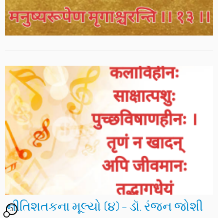
નીતિશતકના મૂલ્યો (૪) – ડૉ. રંજન જોશી
3