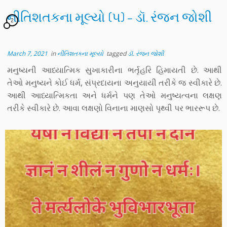
નીતિશતકના મૂલ્યો (૫) – ડૉ. રંજન જોશી
2
March 7, 2021
in
નીતિશતકના મૂલ્યો
tagged
ડૉ. રંજન જોશી
મનુષ્યની આધ્યાત્મિક સુખાકારીના ભર્તૃહરિ હિમાયતી છે. આથી
તેઓ મનુષ્યને કોઈ ધર્મ, સંપ્રદાયના અનુયાયી તરીકે જ સ્વીકારે છે.
આથી આધ્યાત્મિકતા અને ધર્મને પણ તેઓ મનુષ્યત્વના લક્ષણ
તરીકે સ્વીકારે છે. આવા લક્ષણો વિનાના માણસો પૃથ્વી પર ભારરૂપ છે.