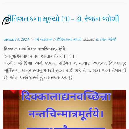
નીતિશતકના મૂલ્યો (૧) – ડૉ. રંજન જોશી
13
January 9, 2021
in
ધર્મ અધ્યાત્મ
/
નીતિશતકના મૂલ્યો
tagged
ડૉ. રંજન જોશી
दिक्कालाद्यनवच्छिन्नानन्तचिन्मात्रमूर्तये।
स्वानुभूत्यैकनामाय नमः शान्ताय तेजसे।।१।।
અર્થ : જે દિશા અને કાળમાં સીમિત ન થનાર, અનન્ત ચિન્માત્ર
મૂર્તિરૂપ, માત્ર સ્વાનુભવથી જ્ઞાન થઈ શકે તેવા, શાંત અને તેજસ્વી
છે, એવા પરમેશ્વરને હું નમસ્કાર કરું છું.