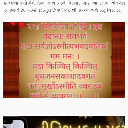
શતકના શ્લોકોને તેના અર્થ અને વિસ્તાર સહ આ સ્તંભ અંતર્ગત
સમજાવે છે. આજે પ્રસ્તુત છે શ્લોક ૮ થી ૧૦ ના અર્થ સહ વિસ્તાર.