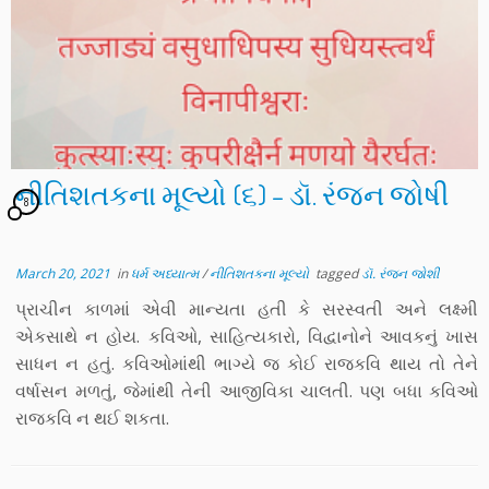
નીતિશતકના મૂલ્યો (૬) – ડૉ. રંજન જોષી
8
March 20, 2021
in
ધર્મ અધ્યાત્મ
/
નીતિશતકના મૂલ્યો
tagged
ડૉ. રંજન જોશી
પ્રાચીન કાળમાં એવી માન્યતા હતી કે સરસ્વતી અને લક્ષ્મી
એકસાથે ન હોય. કવિઓ, સાહિત્યકારો, વિદ્વાનોને આવકનું ખાસ
સાધન ન હતું. કવિઓમાંથી ભાગ્યે જ કોઈ રાજકવિ થાય તો તેને
વર્ષાસન મળતું, જેમાંથી તેની આજીવિકા ચાલતી. પણ બધા કવિઓ
રાજકવિ ન થઈ શકતા.