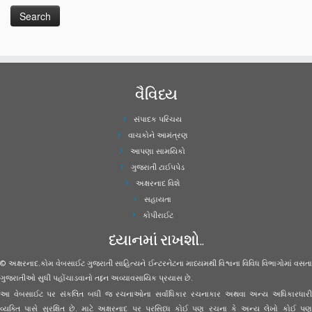
વૈવિધ્ય
સંપાદક પરિચય
વાચકોને આમંત્રણ
આપણા સામયિકો
ગુજરાતી ટાઈપપેડ
અક્ષરનાદ વિશે
સહાયતા
કોપીરાઈટ
ધ્યાનમાં રાખશો..
© અક્ષરનાદ.કોમ વેબસાઈટ ગુજરાતી સાહિત્યને ઈન્ટરનેટના માધ્યમથી વિશ્વના વિવિધ વિભાગોમાં વસતા
ગુજરાતીઓ સુધી પહોંચાડવાનો તદ્દન અવ્યાવસાયિક પ્રયાસ છે.
આ વેબસાઈટ પર સંકલિત બધી જ રચનાઓના સર્વાધિકાર રચનાકાર અથવા અન્ય અધિકારધારી
વ્યક્તિ પાસે સુરક્ષિત છે. માટે અક્ષરનાદ પર પ્રસિધ્ધ કોઈ પણ રચના કે અન્ય લેખો કોઈ પણ