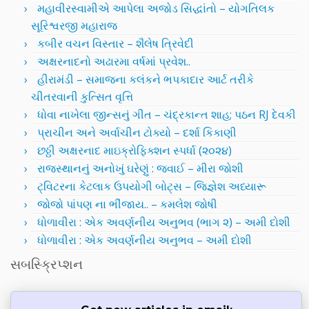
મહાવીરસ્વામીએ આપેલા અજોડ સિદ્ધાંતો – યોગતિલક
સૂરિશ્વરજી મહારાજ
કબીર વચન વિસ્તાર – શૈલેષ ત્રિવેદી
અક્ષરનાદનો અઢારમા વર્ષમાં પ્રવેશ..
હીરામંડી – સમાજના કલંકને ભપકાદાર આર્ટ તરીકે
ચીતરવાની કુત્સિત વૃત્તિ
ધોવા નાખેલા જીન્સનું ગીત – ચંદ્રકાન્ત શાહ; પઠન RJ દેવકી
પ્રાચીન અને અર્વાચીન ટોક્યો – દર્શા કિકાણી
છઠ્ઠી અક્ષરનાદ માઇક્રોફિક્શન સ્પર્ધા (૨૦૨૪)
રાજસ્થાનનું અનોખું ઘરેણું : જવાઈ – મીરા જોશી
ટ્વિટરના કેટલાક ઉપયોગી બોટ્સ – જિજ્ઞેશ અધ્યારૂ
જોજો પાંપણ ના ભીંજાય.. – કમલેશ જોષી
ધોળાવીરા : એક અવર્ણનીય અનુભવ (ભાગ ૨) – અમી દોશી
ધોળાવીરા : એક અવર્ણનીય અનુભવ – અમી દોશી
સબસ્ક્રિપ્શન