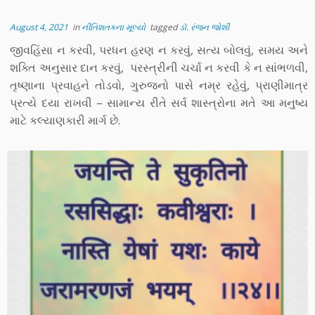
August 4, 2021
in
નીતિશતકના મૂલ્યો
tagged
ડૉ. રંજન જોશી
જીવહિંસા ન કરવી, પરધન હરણ ન કરવું, સત્ય બોલવું, સમય અને
શક્તિ અનુસાર દાન કરવું, પરસ્ત્રીની ચર્ચા ન કરવી કે ન સાંભળવી,
તૃષ્ણાના પ્રવાહને તોડવો, ગુરુજનો પાસે નમ્ર રહેવું, પ્રાણીમાત્ર
પ્રત્યે દયા રાખવી – સામાન્ય રીતે સર્વ શાસ્ત્રોના મતે આ મનુષ્ય
માટે કલ્યાણકારી માર્ગ છે.