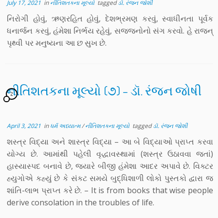
July 17, 2021
in
નીતિશતકના મૂલ્યો
tagged
ડૉ. રંજન જોશી
નિરોગી હોવું, ઋણરહિત હોવું, દેશભ્રમણ કરવું, સ્વાધીનતા પૂર્વક
ધનાર્જન કરવું, હંમેશા નિર્ભય રહેવું, સજ્જનોનો સંગ કરવો. હે રાજન્
પૃથ્વી પર મનુષ્યના આ છ સુખ છે.
નીતિશતકના મૂલ્યો (૭) – ડૉ. રંજન જોષી
2
April 3, 2021
in
ધર્મ અધ્યાત્મ
/
નીતિશતકના મૂલ્યો
tagged
ડૉ. રંજન જોશી
શસ્ત્ર વિદ્યા અને શાસ્ત્ર વિદ્યા – આ બે વિદ્યાઓ પ્રાપ્ત કરવા
યોગ્ય છે. આમાંથી પહેલી વૃદ્ધાવસ્થામાં (શસ્ત્ર ઉઠાવવા જતાં)
હાસ્યાસ્પદ બનાવે છે, જ્યારે બીજી હંમેશા આદર અપાવે છે. વિક્ટર
હ્યુગોએ કહ્યું છે કે સંકટ સમયે બુદ્ધિશાળી લોકો પુસ્તકો દ્વારા જ
શાંતિ-લાભ પ્રાપ્ત કરે છે. – It is from books that wise people
derive consolation in the troubles of life.