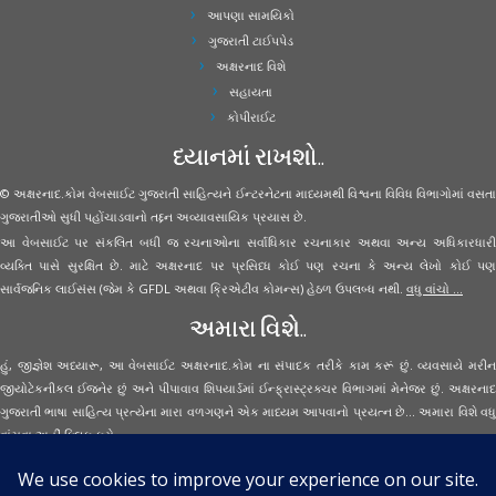
આપણા સામયિકો
ગુજરાતી ટાઈપપેડ
અક્ષરનાદ વિશે
સહાયતા
કોપીરાઈટ
ધ્યાનમાં રાખશો..
© અક્ષરનાદ.કોમ વેબસાઈટ ગુજરાતી સાહિત્યને ઈન્ટરનેટના માધ્યમથી વિશ્વના વિવિધ વિભાગોમાં વસતા
ગુજરાતીઓ સુધી પહોંચાડવાનો તદ્દન અવ્યાવસાયિક પ્રયાસ છે.
આ વેબસાઈટ પર સંકલિત બધી જ રચનાઓના સર્વાધિકાર રચનાકાર અથવા અન્ય અધિકારધારી
વ્યક્તિ પાસે સુરક્ષિત છે. માટે અક્ષરનાદ પર પ્રસિધ્ધ કોઈ પણ રચના કે અન્ય લેખો કોઈ પણ
સાર્વજનિક લાઈસંસ (જેમ કે GFDL અથવા ક્રિએટીવ કોમન્સ) હેઠળ ઉપલબ્ધ નથી.
વધુ વાંચો ...
અમારા વિશે..
હું, જીજ્ઞેશ અધ્યારૂ, આ વેબસાઈટ અક્ષરનાદ.કોમ ના સંપાદક તરીકે કામ કરૂં છું. વ્યવસાયે મરીન
જીયોટેકનીકલ ઈજનેર છું અને પીપાવાવ શિપયાર્ડમાં ઈન્ફ્રાસ્ટ્રક્ચર વિભાગમાં મેનેજર છું. અક્ષરનાદ
ગુજરાતી ભાષા સાહિત્ય પ્રત્યેના મારા વળગણને એક માધ્યમ આપવાનો પ્રયત્ન છે... અમારા વિશે વધુ
વાંચવા
અહીં ક્લિક કરો...
Secured Site Assurance