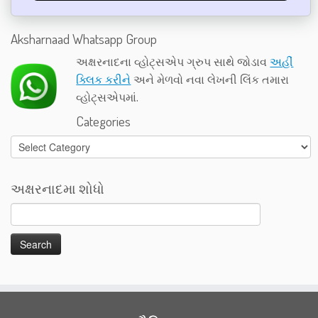
Aksharnaad Whatsapp Group
અક્ષરનાદના વ્હોટ્સએપ ગ્રુપ સાથે જોડાવ
અહીં
ક્લિક કરીને
અને મેળવો નવા લેખની લિંક તમારા
વ્હોટ્સએપમાં.
Categories
Categories
અક્ષરનાદમા શોધો