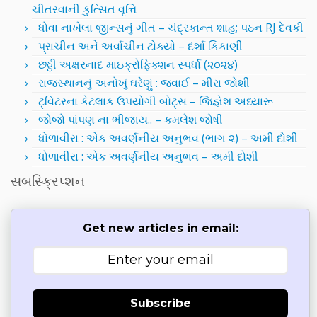
ચીતરવાની કુત્સિત વૃત્તિ
ધોવા નાખેલા જીન્સનું ગીત – ચંદ્રકાન્ત શાહ; પઠન RJ દેવકી
પ્રાચીન અને અર્વાચીન ટોક્યો – દર્શા કિકાણી
છઠ્ઠી અક્ષરનાદ માઇક્રોફિક્શન સ્પર્ધા (૨૦૨૪)
રાજસ્થાનનું અનોખું ઘરેણું : જવાઈ – મીરા જોશી
ટ્વિટરના કેટલાક ઉપયોગી બોટ્સ – જિજ્ઞેશ અધ્યારૂ
જોજો પાંપણ ના ભીંજાય.. – કમલેશ જોષી
ધોળાવીરા : એક અવર્ણનીય અનુભવ (ભાગ ૨) – અમી દોશી
ધોળાવીરા : એક અવર્ણનીય અનુભવ – અમી દોશી
સબસ્ક્રિપ્શન
Get new articles in email:
Subscribe