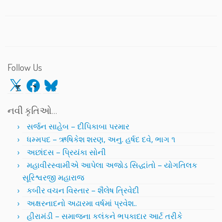
Follow Us
X
Facebook
Bluesky
નવી કૃતિઓ…
સર્જન સાહેબ – દીપિકાબા પરમાર
ધમ્મપદ – ઋષિકેશ શરણ, અનુ. હર્ષદ દવે, ભાગ ૧
અછાંદસ – પ્રિયંકા સોની
મહાવીરસ્વામીએ આપેલા અજોડ સિદ્ધાંતો – યોગતિલક
સૂરિશ્વરજી મહારાજ
કબીર વચન વિસ્તાર – શૈલેષ ત્રિવેદી
અક્ષરનાદનો અઢારમા વર્ષમાં પ્રવેશ..
હીરામંડી – સમાજના કલંકને ભપકાદાર આર્ટ તરીકે