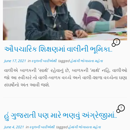
2
ઔપચારિક શિક્ષણમાં વાલીની ભૂમિકા..
June 17, 2021
in
સ્કૂલની બારીએથી
tagged
હેમાંગી ભોગાયતા મહેતા
વાલીએ બાળકની ‘સાથે’ રહેવાનું છે, બાળકની ‘માથે’ નહિ. વાલીઓ
જો આ સ્વીકારે તો વાલી-બાળક વચ્ચે અને વાલી-શાળા વચ્ચેના ઘણા
સંઘર્ષોનો અંત આવી જશે.
7
હું ગુજરાતી પણ મારે ભણવું અંગ્રેજીમાં..
June 4, 2021
in
સ્કૂલની બારીએથી
tagged
હેમાંગી ભોગાયતા મહેતા