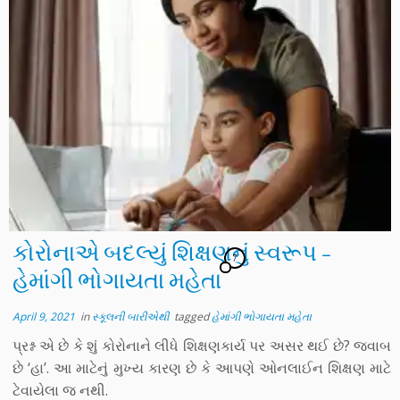
કોરોનાએ બદલ્યું શિક્ષણનું સ્વરૂપ –
7
હેમાંગી ભોગાયતા મહેતા
April 9, 2021
in
સ્કૂલની બારીએથી
tagged
હેમાંગી ભોગાયતા મહેતા
પ્રશ્ન એ છે કે શું કોરોનાને લીધે શિક્ષણકાર્ય પર અસર થઈ છે? જવાબ
છે ‘હા’. આ માટેનું મુખ્ય કારણ છે કે આપણે ઓનલાઈન શિક્ષણ માટે
ટેવાયેલા જ નથી.