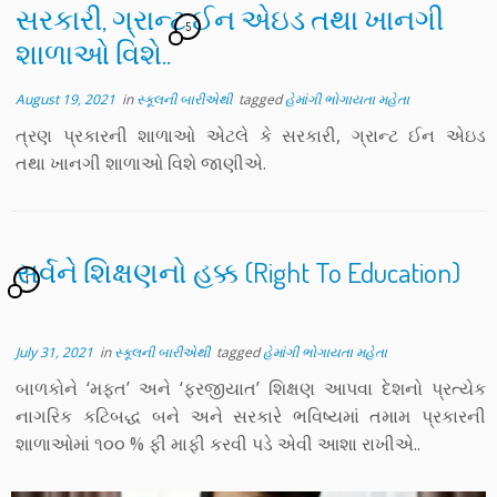
સરકારી, ગ્રાન્ટ ઈન એઇડ તથા ખાનગી
5
શાળાઓ વિશે..
August 19, 2021
in
સ્કૂલની બારીએથી
tagged
હેમાંગી ભોગાયતા મહેતા
ત્રણ પ્રકારની શાળાઓ એટલે કે સરકારી, ગ્રાન્ટ ઈન એઇડ
તથા ખાનગી શાળાઓ વિશે જાણીએ.
સર્વને શિક્ષણનો હક્ક (Right To Education)
1
July 31, 2021
in
સ્કૂલની બારીએથી
tagged
હેમાંગી ભોગાયતા મહેતા
બાળકોને ‘મફત’ અને ‘ફરજીયાત’ શિક્ષણ આપવા દેશનો પ્રત્યેક
નાગરિક કટિબદ્ધ બને અને સરકારે ભવિષ્યમાં તમામ પ્રકારની
શાળાઓમાં ૧૦૦ % ફી માફી કરવી પડે એવી આશા રાખીએ..