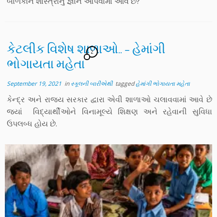
બાળકોને શાસ્ત્રોનું જ્ઞાન આપવામાં આવે છે?
કેટલીક વિશેષ શાળાઓ.. – હેમાંગી
2
ભોગાયતા મહેતા
September 19, 2021
in
સ્કૂલની બારીએથી
tagged
હેમાંગી ભોગાયતા મહેતા
કેન્દ્ર અને રાજ્ય સરકાર દ્વારા એવી શાળાઓ ચલાવવામાં આવે છે
જ્યાં વિદ્યાર્થીઓને વિનામૂલ્યે શિક્ષણ અને રહેવાની સુવિધા
ઉપલબ્ધ હોય છે.