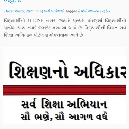
December 9, 2021
in
સ્કૂલની બારીએથી
tagged
હેમાંગી ભોગાયતા મહેતા
વિદ્યાર્થીનો U-DISE નંબર જ્યારે પ્રથમ ધોરણમાં વિદ્યાર્થીનો
પ્રવેશ થાય ત્યારે જનરેટ કરવામાં આવે છે. વિદ્યાર્થીની વિગત સર્વ
શિક્ષા અભિયાન પોર્ટલમાં મોકલવામાં આવે છે