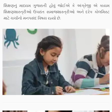
શિક્ષણનું માધ્યમ ગુજરાતી હોવું જોઈએ કે અંગ્રેજી એ કાયમ
શિક્ષણશાસ્ત્રીઓ ઉપરાંત સમાજશાસ્ત્રીઓ અને દરેક કોલમિસ્ટ
માટે ચર્ચાનો મનપસંદ વિષય રહ્યો છે.