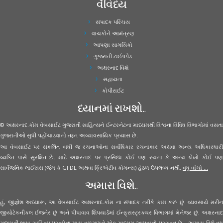
વૈવિધ્ય
સંપાદક પરિચય
વાચકોને આમંત્રણ
આપણા સામયિકો
ગુજરાતી ટાઈપપેડ
અક્ષરનાદ વિશે
સહાયતા
કોપીરાઈટ
ધ્યાનમાં રાખશો..
© અક્ષરનાદ.કોમ વેબસાઈટ ગુજરાતી સાહિત્યને ઈન્ટરનેટના માધ્યમથી વિશ્વના વિવિધ વિભાગોમાં વસતા
ગુજરાતીઓ સુધી પહોંચાડવાનો તદ્દન અવ્યાવસાયિક પ્રયાસ છે.
આ વેબસાઈટ પર સંકલિત બધી જ રચનાઓના સર્વાધિકાર રચનાકાર અથવા અન્ય અધિકારધારી
વ્યક્તિ પાસે સુરક્ષિત છે. માટે અક્ષરનાદ પર પ્રસિધ્ધ કોઈ પણ રચના કે અન્ય લેખો કોઈ પણ
સાર્વજનિક લાઈસંસ (જેમ કે GFDL અથવા ક્રિએટીવ કોમન્સ) હેઠળ ઉપલબ્ધ નથી.
વધુ વાંચો ...
અમારા વિશે..
હું, જીજ્ઞેશ અધ્યારૂ, આ વેબસાઈટ અક્ષરનાદ.કોમ ના સંપાદક તરીકે કામ કરૂં છું. વ્યવસાયે મરીન
જીયોટેકનીકલ ઈજનેર છું અને પીપાવાવ શિપયાર્ડમાં ઈન્ફ્રાસ્ટ્રક્ચર વિભાગમાં મેનેજર છું. અક્ષરનાદ
ગુજરાતી ભાષા સાહિત્ય પ્રત્યેના મારા વળગણને એક માધ્યમ આપવાનો પ્રયત્ન છે... અમારા વિશે વધુ