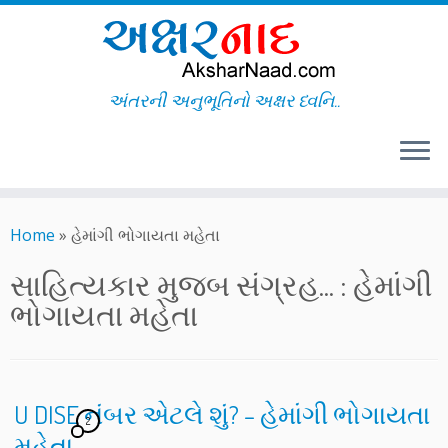
અંતરની અનુભૂતિનો અક્ષર ધ્વનિ..
Skip
to
Home
»
હેમાંગી ભોગાયતા મહેતા
content
સાહિત્યકાર મુજબ સંગ્રહ... :
હેમાંગી
ભોગાયતા મહેતા
U DISE નંબર એટલે શું? – હેમાંગી ભોગાયતા
2
મહેતા