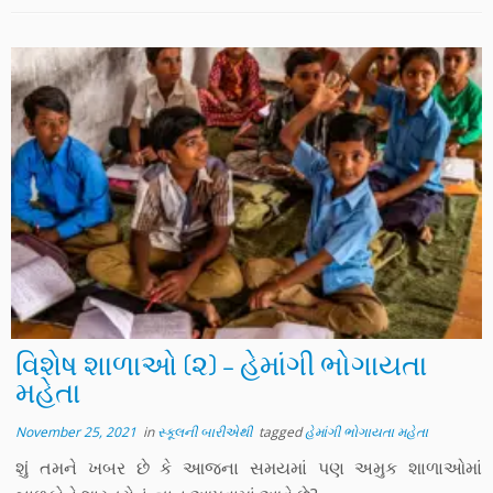
વિશેષ શાળાઓ (૨) – હેમાંગી ભોગાયતા
મહેતા
November 25, 2021
in
સ્કૂલની બારીએથી
tagged
હેમાંગી ભોગાયતા મહેતા
શું તમને ખબર છે કે આજના સમયમાં પણ અમુક શાળાઓમાં